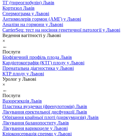
ТГ (тиреоглобулін) Львів
Кортизол Львів
Спермограма у Львові
Антимюлерів гормон (АМГ) у Львові
Аналізи на гормони у Львові
CarrierSeq: тест на носіння генетичної патології у Львові
Ведення вагітності у Львові
×
←
Послуги
Біофізичний профіль плода Львів
Кардіотокографія (КТГ) плоду у Львові
Пренатальна діагностика у Львові
КТР плоду у Львові
Уролог у Львові
×
←
Послуги
Вазорезекція Львів
Пластика вуздечки (френулотомія) Львів
Лікування еректильної дисфункції Львів
Обрізання крайньої плоті (циркумцизія) Львів
Лікування баланопоститу Львів
Лікування варикоцеле у Львові
Кріоконсервація сперми у Львові