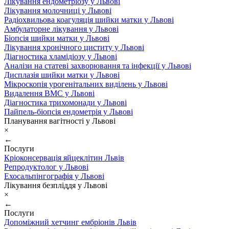
Лікування ендометріозу у Львові
Лікування молочниці у Львові
Радіохвильова коагуляція шийки матки у Львові
Амбулаторне лікування у Львові
Біопсія шийки матки у Львові
Лікування хронічного циститу у Львові
Діагностика хламідіозу у Львові
Аналізи на статеві захворювання та інфекції у Львові
Дисплазія шийки матки у Львові
Мікроскопія урогенітальних виділень у Львові
Видалення ВМС у Львові
Діагностика трихомонади у Львові
Пайпель-біопсія ендометрія у Львові
Планування вагітності у Львові
×
←
Послуги
Кріоконсервація яйцеклітин Львів
Репродуктолог у Львові
Ехосальпінгографія у Львові
Лікування безпліддя у Львові
×
←
Послуги
Допоміжний хетчинг ембріонів Львів