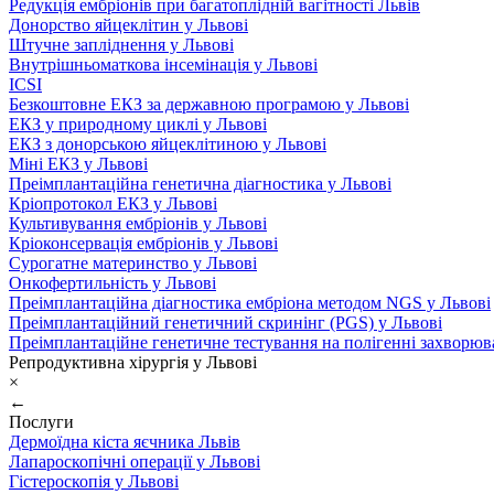
Редукція ембріонів при багатоплідній вагітності Львів
Донорство яйцеклітин у Львові
Штучне запліднення у Львові
Внутрішньоматкова інсемінація у Львові
ICSI
Безкоштовне ЕКЗ за державною програмою у Львові
ЕКЗ у природному циклі у Львові
ЕКЗ з донорською яйцеклітиною у Львові
Міні ЕКЗ у Львові
Преімплантаційна генетична діагностика у Львові
Кріопротокол ЕКЗ у Львові
Культивування ембріонів у Львові
Кріоконсервація ембріонів у Львові
Сурогатне материнство у Львові
Онкофертильність у Львові
Преімплантаційна діагностика ембріона методом NGS у Львові
Преімплантаційний генетичний скринінг (PGS) у Львові
Преімплантаційне генетичне тестування на полігенні захворюв
Репродуктивна хірургія у Львові
×
←
Послуги
Дермоїдна кіста яєчника Львів
Лапароскопічні операції у Львові
Гістероскопія у Львові