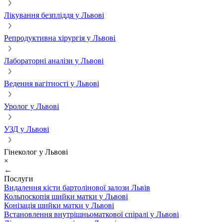
Лікування безпліддя у Львові
Репродуктивна хірургія у Львові
Лабораторні аналізи у Львові
Ведення вагітності у Львові
Уролог у Львові
УЗД у Львові
Гінеколог у Львові
×
←
Послуги
Видалення кісти бартолінової залози Львів
Кольпоскопія шийки матки у Львові
Конізація шийки матки у Львові
Встановлення внутрішньоматкової спіралі у Львові