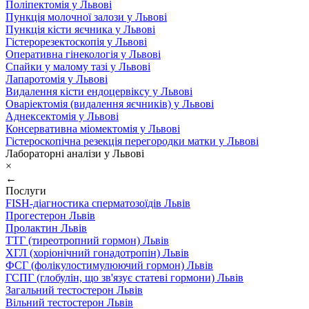
Поліпектомія у Львові
Пункція молочної залози у Львові
Пункція кісти яєчника у Львові
Гістерорезектоскопія у Львові
Оперативна гінекологія у Львові
Спайки у малому тазі у Львові
Лапаротомія у Львові
Видалення кісти ендоцервіксу у Львові
Оваріектомія (видалення яєчників) у Львові
Аднексектомія у Львові
Консервативна міомектомія у Львові
Гістероскопічна резекція перегородки матки у Львові
Лабораторні аналізи у Львові
×
←
Послуги
FISH-діагностика сперматозоїдів Львів
Прогестерон Львів
Пролактин Львів
ТТГ (тиреотропний гормон) Львів
ХГЛ (хоріонічний гонадотропін) Львів
ФСГ (фолікулостимулюючий гормон) Львів
ГСПГ (глобулін, що зв'язує статеві гормони) Львів
Загальний тестостерон Львів
Вільний тестостерон Львів