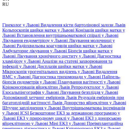
RU
Гінеколог у Львові
Видалення кісти бартолінової залози Львів
Кольпоскопія шийки матки у Львові
Конізація шийки матки у
Львові
Встановлення внутрішньоматкової спіралі у Львові
Лікування ендометріозу у Львові
Лікування молочниці у
Львові
Радіохвильова коагуляція шийки матки у Львові
Амбулаторне лікування у Львові
Біопсія шийки матки у
Львові
Лікування хронічного циститу у Львові
Діагностика
хламідіозу у Львові
Аналізи на статеві захворювання та
інфекції у Львові
Дисплазія шийки матки у Львові
Мікроскопія урогенітальних виділень у Львові
Видалення
ВМС у Львові
Діагностика трихомонади у Львові
Пайпель-
біопсія ендометрія у Львові
Планування вагітності у Львові
Кріоконсервація яйцеклітин Львів
Репродуктолог у Львові
Ехосальпінгографія у Львові
Лікування безпліддя у Львові
Допоміжний хетчинг ембріонів Львів
Редукція ембріонів при
багатоплідній вагітності Львів
Донорство яйцеклітин у Львові
Штучне запліднення у Львові
Внутрішньоматкова інсемінація
у Львові
ICSI
Безкоштовне ЕКЗ за державною програмою у
Львові
ЕКЗ у природному циклі у Львові
ЕКЗ з донорською
яйцеклітиною у Львові
Міні ЕКЗ у Львові
Преімплантаційна
генетична діагностика у Львові
Кріопротокол ЕКЗ у Львові