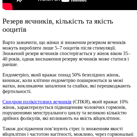
Резерв яєчників, кількість та якість
ооцитів
Варто зазначити, що жінки зі зниженим резервом яєчників
можуть виробляти лише 5–7 ооцитів після стимуляції.
Знижений резерв яєчників спостерігається у жінок віком 35–
40 років, однак виснаження резерву яєчників може статися і
раніше.
Ендометріоз, який вражає понад 50% безплідних жінок,
виникає, коли клітини ендометрію поширюються за межі
матки, викликаючи запалення та спайки, які перешкоджають
фертильності.
Синдром полікістозних яєчників
(СПКЯ), який вражає 10%
жінок, характеризується підвищенням чоловічих гормонів,
порушеннями менструального циклу та великою кількістю
дрібних фолікулів, які впливають на якість яйцеклітини.
Також дослідження пов’язують стрес із зниженням якості
яйцеклітин і частотою вагітності, можливо, через гормональні