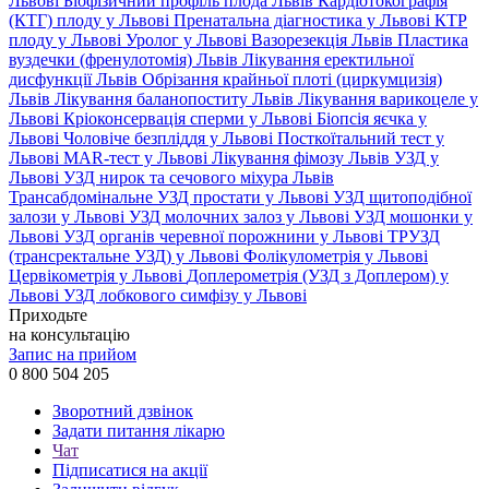
Львові
Біофізичний профіль плода Львів
Кардіотокографія
(КТГ) плоду у Львові
Пренатальна діагностика у Львові
КТР
плоду у Львові
Уролог у Львові
Вазорезекція Львів
Пластика
вуздечки (френулотомія) Львів
Лікування еректильної
дисфункції Львів
Обрізання крайньої плоті (циркумцизія)
Львів
Лікування баланопоститу Львів
Лікування варикоцеле у
Львові
Кріоконсервація сперми у Львові
Біопсія яєчка у
Львові
Чоловіче безпліддя у Львові
Посткоїтальний тест у
Львові
MAR-тест у Львові
Лікування фімозу Львів
УЗД у
Львові
УЗД нирок та сечового міхура Львів
Трансабдомінальне УЗД простати у Львові
УЗД щитоподібної
залози у Львові
УЗД молочних залоз у Львові
УЗД мошонки у
Львові
УЗД органів черевної порожнини у Львові
ТРУЗД
(трансректальне УЗД) у Львові
Фолікулометрія у Львові
Цервікометрія у Львові
Доплерометрія (УЗД з Доплером) у
Львові
УЗД лобкового симфізу у Львові
Приходьте
на консультацію
Запис на прийом
0 800 504 205
Зворотний дзвінок
Задати питання лікарю
Чат
Підписатися на акції