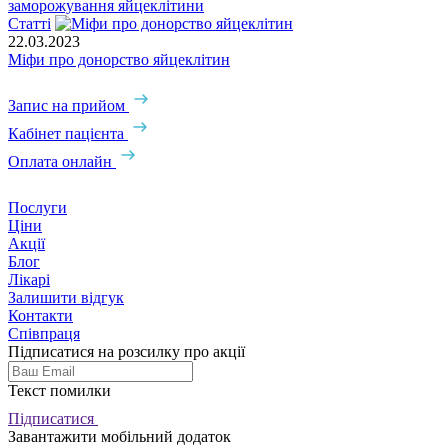
заморожування яйцеклітини
Статті
22.03.2023
Міфи про донорство яйцеклітин
Запис на прийом
Кабінет пацієнта
Оплата онлайн
Послуги
Ціни
Акції
Блог
Лікарі
Залишити відгук
Контакти
Співпраця
Підписатися на розсилку про акції
Текст помилки
Підписатися
Завантажити мобільний додаток