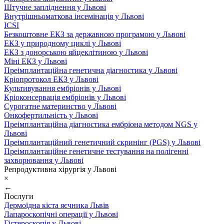
Штучне запліднення у Львові
Внутрішньоматкова інсемінація у Львові
ICSI
Безкоштовне ЕКЗ за державною програмою у Львові
ЕКЗ у природному циклі у Львові
ЕКЗ з донорською яйцеклітиною у Львові
Міні ЕКЗ у Львові
Преімплантаційна генетична діагностика у Львові
Кріопротокол ЕКЗ у Львові
Культивування ембріонів у Львові
Кріоконсервація ембріонів у Львові
Сурогатне материнство у Львові
Онкофертильність у Львові
Преімплантаційна діагностика ембріона методом NGS у
Львові
Преімплантаційний генетичний скринінг (PGS) у Львові
Преімплантаційне генетичне тестування на полігенні
захворювання у Львові
Репродуктивна хірургія у Львові
×
←
Послуги
Дермоїдна кіста яєчника Львів
Лапароскопічні операції у Львові
Гістероскопія у Львові