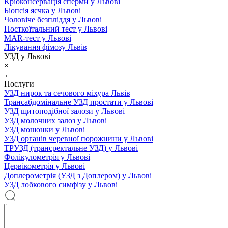
Кріоконсервація сперми у Львові
Біопсія яєчка у Львові
Чоловіче безпліддя у Львові
Посткоїтальний тест у Львові
MAR-тест у Львові
Лікування фімозу Львів
УЗД у Львові
×
←
Послуги
УЗД нирок та сечового міхура Львів
Трансабдомінальне УЗД простати у Львові
УЗД щитоподібної залози у Львові
УЗД молочних залоз у Львові
УЗД мошонки у Львові
УЗД органів черевної порожнини у Львові
ТРУЗД (трансректальне УЗД) у Львові
Фолікулометрія у Львові
Цервікометрія у Львові
Доплерометрія (УЗД з Доплером) у Львові
УЗД лобкового симфізу у Львові