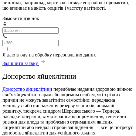
чинники, наприклад кортизол знижує естрадіол і пролактин,
що впливає на якість ооцитів і частоту вагітності.
Замовити дзвінок
Я даю згоду на обробку персональних даних
Залишити заявку
Донорство яйцеклітини
Донорство яйцеклітини
передбачає надання здоровою жінкою
своїх яйцеклітин парам або окремим особам, які з різних
причин не можуть завагітніти самостійно: передчасна
менопауза або виснаження резерву яєчників, аномалії
розвитку, тзокрема синдром Шерешевського — Тернера,
наслідки операцій, хіміотерапії або опромінення, генетичні
ризики для плода та проблеми з отриманням якісних
яйцеклітин або невдалі спроби запліднення — все це потребує
донорства яйцеклітин для успішного зачаття.