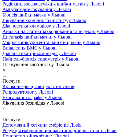
Радіохвильова коагуляція шийки матки у Львові
Амбулаторне лікування у Львові
Біопсія шийки матки у Львові
Лікування хронічного циститу у Львові
Діагностика хламідіозу у Львові
Аналізи на статеві захворювання та інфекції у Львові
Дисплазія шийки матки у Львові
Мікроскопія урогенітальних виділень у Львові
Видалення ВМС у Львові
Діагностика трихомонади у Львові
Пайпель-біопсія ендометрія у Львові
Планування вагітності у Львові
×
←
Послуги
Кріоконсервація яйцеклітин Львів
Репродуктолог у Львові
Ехосальпінгографія у Львові
Лікування безпліддя у Львові
×
←
Послуги
Допоміжний хетчинг ембріонів Львів
Редукція ембріонів при багатоплідній вагітності Львів
Донорство яйцеклітин у Львові