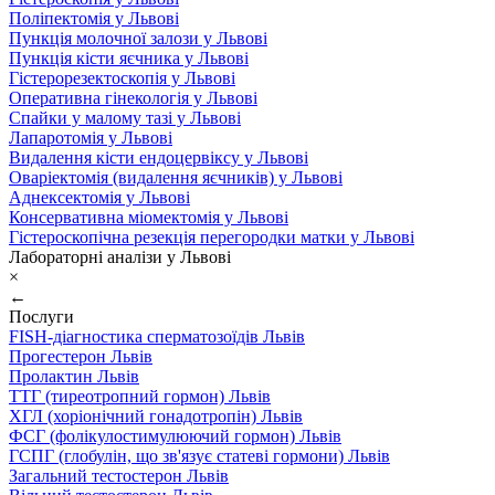
Поліпектомія у Львові
Пункція молочної залози у Львові
Пункція кісти яєчника у Львові
Гістерорезектоскопія у Львові
Оперативна гінекологія у Львові
Спайки у малому тазі у Львові
Лапаротомія у Львові
Видалення кісти ендоцервіксу у Львові
Оваріектомія (видалення яєчників) у Львові
Аднексектомія у Львові
Консервативна міомектомія у Львові
Гістероскопічна резекція перегородки матки у Львові
Лабораторні аналізи у Львові
×
←
Послуги
FISH-діагностика сперматозоїдів Львів
Прогестерон Львів
Пролактин Львів
ТТГ (тиреотропний гормон) Львів
ХГЛ (хоріонічний гонадотропін) Львів
ФСГ (фолікулостимулюючий гормон) Львів
ГСПГ (глобулін, що зв'язує статеві гормони) Львів
Загальний тестостерон Львів