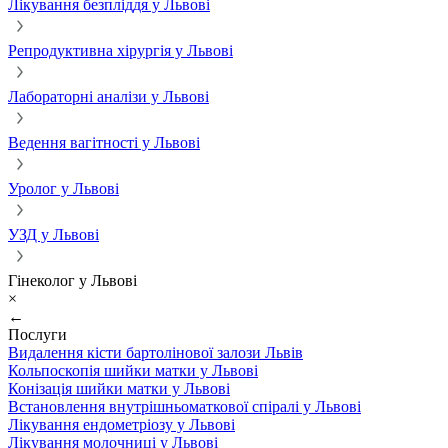
Лікування безпліддя у Львові
Репродуктивна хірургія у Львові
Лабораторні аналізи у Львові
Ведення вагітності у Львові
Уролог у Львові
УЗД у Львові
Гінеколог у Львові
×
←
Послуги
Видалення кісти бартолінової залози Львів
Кольпоскопія шийки матки у Львові
Конізація шийки матки у Львові
Встановлення внутрішньоматкової спіралі у Львові
Лікування ендометріозу у Львові
Лікування молочниці у Львові