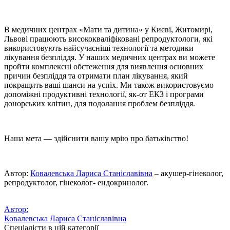
В медичних центрах «Мати та дитина» у Києві, Житомирі,
Львові працюють висококваліфіковані репродуктологи, які
використовують найсучасніші технології та методики
лікування безпліддя. У наших медичних центрах ви можете
пройти комплексні обстеження для виявлення основних
причин безпліддя та отримати план лікування, який
покращить ваші шанси на успіх. Ми також використовуємо
допоміжні продуктивні технології, як-от ЕКЗ і програми
донорських клітин, для подолання проблем безпліддя.
Наша мета — здійснити вашу мрію про батьківство!
Автор:
Ковалевська Лариса Станіславівна
– акушер-гінеколог,
репродуктолог, гінеколог- ендокринолог.
Автор:
Ковалевська Лариса Станіславівна
Спеціалісти в цій категорії