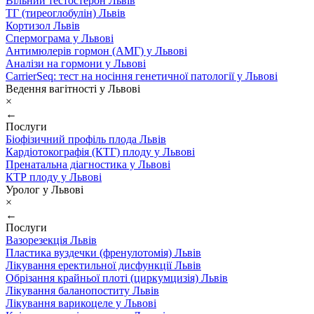
Вільний тестостерон Львів
ТГ (тиреоглобулін) Львів
Кортизол Львів
Спермограма у Львові
Антимюлерів гормон (АМГ) у Львові
Аналізи на гормони у Львові
CarrierSeq: тест на носіння генетичної патології у Львові
Ведення вагітності у Львові
×
←
Послуги
Біофізичний профіль плода Львів
Кардіотокографія (КТГ) плоду у Львові
Пренатальна діагностика у Львові
КТР плоду у Львові
Уролог у Львові
×
←
Послуги
Вазорезекція Львів
Пластика вуздечки (френулотомія) Львів
Лікування еректильної дисфункції Львів
Обрізання крайньої плоті (циркумцизія) Львів
Лікування баланопоститу Львів
Лікування варикоцеле у Львові