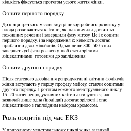
кількість фіксується протягом усього життя жінки.
Ооцити першого порядку
До кінця третього місяця внутрішньоутробного розвитку у
плода розвиваються клітини, які накопичили достатньо
поживних речовин і завершили фазу мітозу. Це і є ооцити
першого порядку, і за народження їх кількість досягає
приблизно двох мільйонів. Однак лише 300–500 з них
завершать усі фази розвитку, щоб стати зрілими
яйцеклітинами
, готовими до запліднення.
Ооцити другого порядку
Після статевого дозрівання репродуктивні клітини фолікулів
жiнки вступають у першу профазу мейозу, стаючи ооцитами
другого порядку. Протягом кожного менструального циклу
15–20 тисяч репродуктивних клітин активуються, але
зазвичай лише одна (іноді дві) досягає зрілості і стає
яйцеклітиною з гаплоїдним набором хромосом.
Роль ооцитів під час ЕКЗ
У природному менструальному циклі жінка зазвичай