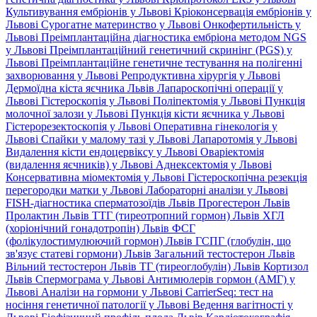
Культивування ембріонів у Львові
Кріоконсервація ембріонів у
Львові
Сурогатне материнство у Львові
Онкофертильність у
Львові
Преімплантаційна діагностика ембріона методом NGS
у Львові
Преімплантаційний генетичний скринінг (PGS) у
Львові
Преімплантаційне генетичне тестування на полігенні
захворювання у Львові
Репродуктивна хірургія у Львові
Дермоїдна кіста яєчника Львів
Лапароскопічні операції у
Львові
Гістероскопія у Львові
Поліпектомія у Львові
Пункція
молочної залози у Львові
Пункція кісти яєчника у Львові
Гістерорезектоскопія у Львові
Оперативна гінекологія у
Львові
Спайки у малому тазі у Львові
Лапаротомія у Львові
Видалення кісти ендоцервіксу у Львові
Оваріектомія
(видалення яєчників) у Львові
Аднексектомія у Львові
Консервативна міомектомія у Львові
Гістероскопічна резекція
перегородки матки у Львові
Лабораторні аналізи у Львові
FISH-діагностика сперматозоїдів Львів
Прогестерон Львів
Пролактин Львів
ТТГ (тиреотропний гормон) Львів
ХГЛ
(хоріонічний гонадотропін) Львів
ФСГ
(фолікулостимулюючий гормон) Львів
ГСПГ (глобулін, що
зв'язує статеві гормони) Львів
Загальний тестостерон Львів
Вільний тестостерон Львів
ТГ (тиреоглобулін) Львів
Кортизол
Львів
Спермограма у Львові
Антимюлерів гормон (АМГ) у
Львові
Аналізи на гормони у Львові
CarrierSeq: тест на
носіння генетичної патології у Львові
Ведення вагітності у