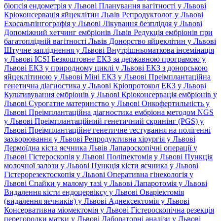
біопсія ендометрія у Львові
Планування вагітності у Львові
Кріоконсервація яйцеклітин Львів
Репродуктолог у Львові
Ехосальпінгографія у Львові
Лікування безпліддя у Львові
Допоміжний хетчинг ембріонів Львів
Редукція ембріонів при
багатоплідній вагітності Львів
Донорство яйцеклітин у Львові
Штучне запліднення у Львові
Внутрішньоматкова інсемінація
у Львові
ICSI
Безкоштовне ЕКЗ за державною програмою у
Львові
ЕКЗ у природному циклі у Львові
ЕКЗ з донорською
яйцеклітиною у Львові
Міні ЕКЗ у Львові
Преімплантаційна
генетична діагностика у Львові
Кріопротокол ЕКЗ у Львові
Культивування ембріонів у Львові
Кріоконсервація ембріонів у
Львові
Сурогатне материнство у Львові
Онкофертильність у
Львові
Преімплантаційна діагностика ембріона методом NGS
у Львові
Преімплантаційний генетичний скринінг (PGS) у
Львові
Преімплантаційне генетичне тестування на полігенні
захворювання у Львові
Репродуктивна хірургія у Львові
Дермоїдна кіста яєчника Львів
Лапароскопічні операції у
Львові
Гістероскопія у Львові
Поліпектомія у Львові
Пункція
молочної залози у Львові
Пункція кісти яєчника у Львові
Гістерорезектоскопія у Львові
Оперативна гінекологія у
Львові
Спайки у малому тазі у Львові
Лапаротомія у Львові
Видалення кісти ендоцервіксу у Львові
Оваріектомія
(видалення яєчників) у Львові
Аднексектомія у Львові
Консервативна міомектомія у Львові
Гістероскопічна резекція
перегородки матки у Львові
Лабораторні аналізи у Львові