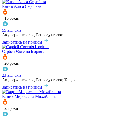
Клись
Аліса Сергіївна
+15 років
55 відгуків
Акушер-гінеколог, Репродуктолог
Записатись на прийом
Сарбєй
Євгенія Ігорівна
+20 років
23 відгуків
Акушер-гінеколог, Репродуктолог, Хірург
Записатись на прийом
Вацик
Мирослава Михайлівна
+23 роки