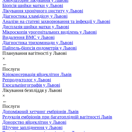
Амбулаторне лікування у Львові
Біопсія шийки матки у Львові
Лікування хронічного циститу у Львові
Діагностика хламідіозу у Львові
Аналізи на статеві захворювання та інфекції у Львові
Дисплазія шийки матки у Львові
Мікроскопія урогенітальних виділень у Львові
Видалення ВМС у Львові
Діагностика трихомонади у Львові
Пайпель-біопсія ендометрія у Львові
Планування вагітності у Львові
×
←
Послуги
Кріоконсервація яйцеклітин Львів
Репродуктолог у Львові
Ехосальпінгографія у Львові
Лікування безпліддя у Львові
×
←
Послуги
Допоміжний хетчинг ембріонів Львів
Редукція ембріонів при багатоплідній вагітності Львів
Донорство яйцеклітин у Львові
Штучне запліднення у Львові