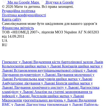
Ми на Google Maps
Відгуки в Google
© 2026 Мати та дитина. Всі права захищені.
Редакційна політика
Політика конфіденційності
Карта сайту
Самолікування може бути шкідливим для вашого здоров’я
Фінансова звітність
ТОВ «НЕОМЕД 2007», ліцензія МОЗ України АГ N.603203
від 14.09.2011
UA
RU
Гінеколог у Львові
Видалення кісти бартолінової залози Львів
Кольпоскопія шийки матки у Львові
Конізація шийки матки у
Львові
Встановлення внутрішньоматкової спіралі у Львові
Лікування ендометріозу у Львові
Лікування молочниці у
Львові
Радіохвильова коагуляція шийки матки у Львові
Амбулаторне лікування у Львові
Біопсія шийки матки у
Львові
Лікування хронічного циститу у Львові
Діагностика
хламідіозу у Львові
Аналізи на статеві захворювання та
інфекції у Львові
Дисплазія шийки матки у Львові
Мікроскопія урогенітальних виділень у Львові
Видалення
ВМС у Львові
Діагностика трихомонади у Львові
Пайпель-