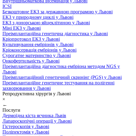
Внутрішньоматкова інсемінація у Львові
ICSI
Безкоштовне ЕКЗ за державною програмою у Львові
ЕКЗ у природному циклі у Львові
ЕКЗ з донорською яйцеклітиною у Львові
Міні ЕКЗ у Львові
Преімплантаційна генетична діагностика у Львові
Кріопротокол ЕКЗ у Львові
Культивування ембріонів у Львові
Кріоконсервація ембріонів у Львові
Сурогатне материнство у Львові
Онкофертильність у Львові
Преімплантаційна діагностика ембріона методом NGS у
Львові
Преімплантаційний генетичний скринінг (PGS) у Львові
Преімплантаційне генетичне тестування на полігенні
захворювання у Львові
Репродуктивна хірургія у Львові
×
←
Послуги
Дермоїдна кіста яєчника Львів
Лапароскопічні операції у Львові
Гістероскопія у Львові
Поліпектомія у Львові