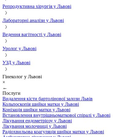
Репродуктивна хірургія у Львові
Лабораторні аналізи у Львові
Ведення вагітності у Львові
Уролог у Львові
УЗД у Львові
Гінеколог у Львові
×
←
Послуги
Видалення кісти бартолінової залози Львів
Кольпоскопія шийки матки у Львові
Конізація шийки матки у Львові
Встановлення внутрішньоматкової спіралі у Львові
Лікування ендометріозу у Львові
Лікування молочниці у Львові
Радіохвильова коагуляція шийки матки у Львові