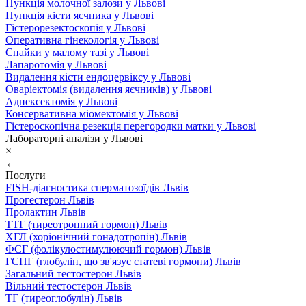
Пункція молочної залози у Львові
Пункція кісти яєчника у Львові
Гістерорезектоскопія у Львові
Оперативна гінекологія у Львові
Спайки у малому тазі у Львові
Лапаротомія у Львові
Видалення кісти ендоцервіксу у Львові
Оваріектомія (видалення яєчників) у Львові
Аднексектомія у Львові
Консервативна міомектомія у Львові
Гістероскопічна резекція перегородки матки у Львові
Лабораторні аналізи у Львові
×
←
Послуги
FISH-діагностика сперматозоїдів Львів
Прогестерон Львів
Пролактин Львів
ТТГ (тиреотропний гормон) Львів
ХГЛ (хоріонічний гонадотропін) Львів
ФСГ (фолікулостимулюючий гормон) Львів
ГСПГ (глобулін, що зв'язує статеві гормони) Львів
Загальний тестостерон Львів
Вільний тестостерон Львів
ТГ (тиреоглобулін) Львів