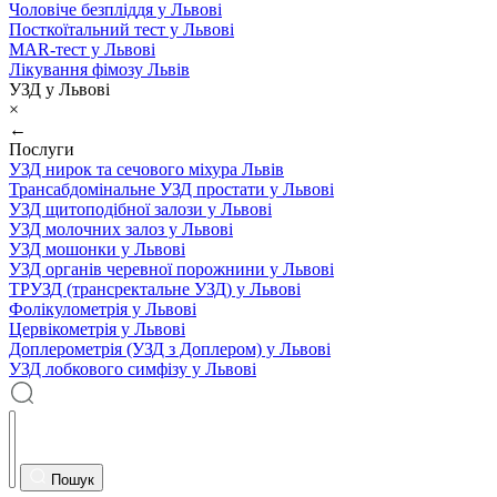
Чоловіче безпліддя у Львові
Посткоїтальний тест у Львові
MAR-тест у Львові
Лікування фімозу Львів
УЗД у Львові
×
←
Послуги
УЗД нирок та сечового міхура Львів
Трансабдомінальне УЗД простати у Львові
УЗД щитоподібної залози у Львові
УЗД молочних залоз у Львові
УЗД мошонки у Львові
УЗД органів черевної порожнини у Львові
ТРУЗД (трансректальне УЗД) у Львові
Фолікулометрія у Львові
Цервікометрія у Львові
Доплерометрія (УЗД з Доплером) у Львові
УЗД лобкового симфізу у Львові
Пошук