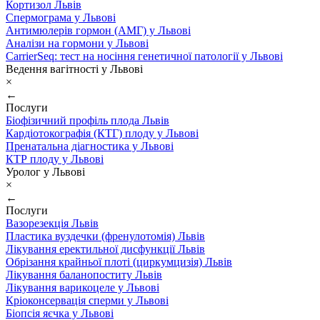
Кортизол Львів
Спермограма у Львові
Антимюлерів гормон (АМГ) у Львові
Аналізи на гормони у Львові
CarrierSeq: тест на носіння генетичної патології у Львові
Ведення вагітності у Львові
×
←
Послуги
Біофізичний профіль плода Львів
Кардіотокографія (КТГ) плоду у Львові
Пренатальна діагностика у Львові
КТР плоду у Львові
Уролог у Львові
×
←
Послуги
Вазорезекція Львів
Пластика вуздечки (френулотомія) Львів
Лікування еректильної дисфункції Львів
Обрізання крайньої плоті (циркумцизія) Львів
Лікування баланопоститу Львів
Лікування варикоцеле у Львові
Кріоконсервація сперми у Львові
Біопсія яєчка у Львові