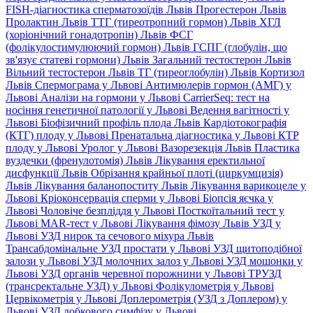
FISH-діагностика сперматозоїдів Львів
Прогестерон Львів
Пролактин Львів
ТТГ (тиреотропний гормон) Львів
ХГЛ
(хоріонічний гонадотропін) Львів
ФСГ
(фолікулостимулюючий гормон) Львів
ГСПГ (глобулін, що
зв'язує статеві гормони) Львів
Загальний тестостерон Львів
Вільний тестостерон Львів
ТГ (тиреоглобулін) Львів
Кортизол
Львів
Спермограма у Львові
Антимюлерів гормон (АМГ) у
Львові
Аналізи на гормони у Львові
CarrierSeq: тест на
носіння генетичної патології у Львові
Ведення вагітності у
Львові
Біофізичний профіль плода Львів
Кардіотокографія
(КТГ) плоду у Львові
Пренатальна діагностика у Львові
КТР
плоду у Львові
Уролог у Львові
Вазорезекція Львів
Пластика
вуздечки (френулотомія) Львів
Лікування еректильної
дисфункції Львів
Обрізання крайньої плоті (циркумцизія)
Львів
Лікування баланопоститу Львів
Лікування варикоцеле у
Львові
Кріоконсервація сперми у Львові
Біопсія яєчка у
Львові
Чоловіче безпліддя у Львові
Посткоїтальний тест у
Львові
MAR-тест у Львові
Лікування фімозу Львів
УЗД у
Львові
УЗД нирок та сечового міхура Львів
Трансабдомінальне УЗД простати у Львові
УЗД щитоподібної
залози у Львові
УЗД молочних залоз у Львові
УЗД мошонки у
Львові
УЗД органів черевної порожнини у Львові
ТРУЗД
(трансректальне УЗД) у Львові
Фолікулометрія у Львові
Цервікометрія у Львові
Доплерометрія (УЗД з Доплером) у
Львові
УЗД лобкового симфізу у Львові