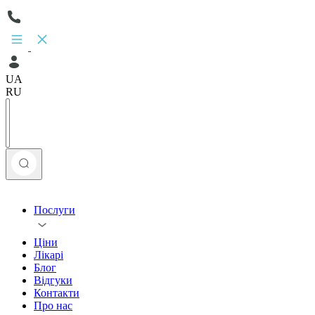
UA
RU
Послуги
Ціни
Лікарі
Блог
Відгуки
Контакти
Про нас