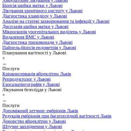
Амбулаторне лікування у Львові
Біопсія шийки матки у Львові
Лікування хронічного циститу у Львові
Діагностика хламідіозу у Львові
Аналізи на статеві захворювання та інфекції у Львові
Дисплазія шийки матки у Львові
Мікроскопія урогенітальних виділень у Львові
Видалення ВМС у Львові
Діагностика трихомонади у Львові
Пайпель-біопсія ендометрія у Львові
Планування вагітності у Львові
×
←
Послуги
Кріоконсервація яйцеклітин Львів
Репродуктолог у Львові
Ехосальпінгографія у Львові
Лікування безпліддя у Львові
×
←
Послуги
Допоміжний хетчинг ембріонів Львів
Редукція ембріонів при багатоплідній вагітності Львів
Донорство яйцеклітин у Львові
Штучне запліднення у Львові