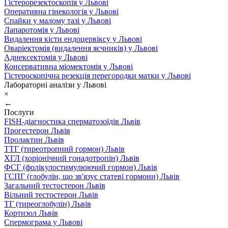
Гістерорезектоскопія у Львові
Оперативна гінекологія у Львові
Спайки у малому тазі у Львові
Лапаротомія у Львові
Видалення кісти ендоцервіксу у Львові
Оваріектомія (видалення яєчників) у Львові
Аднексектомія у Львові
Консервативна міомектомія у Львові
Гістероскопічна резекція перегородки матки у Львові
Лабораторні аналізи у Львові
×
←
Послуги
FISH-діагностика сперматозоїдів Львів
Прогестерон Львів
Пролактин Львів
ТТГ (тиреотропний гормон) Львів
ХГЛ (хоріонічний гонадотропін) Львів
ФСГ (фолікулостимулюючий гормон) Львів
ГСПГ (глобулін, що зв'язує статеві гормони) Львів
Загальний тестостерон Львів
Вільний тестостерон Львів
ТГ (тиреоглобулін) Львів
Кортизол Львів
Спермограма у Львові