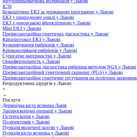
Внутрішньоматкова інсемінація у Львові
ICSI
Безкоштовне ЕКЗ за державною програмою у Львові
ЕКЗ у природному циклі у Львові
ЕКЗ з донорською яйцеклітиною у Львові
Міні ЕКЗ у Львові
Преімплантаційна генетична діагностика у Львові
Кріопротокол ЕКЗ у Львові
Культивування ембріонів у Львові
Кріоконсервація ембріонів у Львові
Сурогатне материнство у Львові
Онкофертильність у Львові
Преімплантаційна діагностика ембріона методом NGS у Львові
Преімплантаційний генетичний скринінг (PGS) у Львові
Преімплантаційне генетичне тестування на полігенні захворюв
Репродуктивна хірургія у Львові
×
←
Послуги
Дермоїдна кіста яєчника Львів
Лапароскопічні операції у Львові
Гістероскопія у Львові
Поліпектомія у Львові
Пункція молочної залози у Львові
Пункція кісти яєчника у Львові