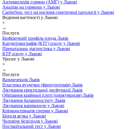
Антимюлерів гормон (АМГ) у Львові
Аналізи на гормони у Львові
CarrierSeq: тест на носіння генетичної патології у Львові
Ведення вагітності у Львові
×
←
Послуги
Біофізичний профіль плода Львів
Кардіотокографія (КТГ) плоду у Львові
Пренатальна діагностика у Львові
КТР плоду у Львові
Уролог у Львові
×
←
Послуги
Вазорезекція Львів
Пластика вуздечки (френулотомія) Львів
Лікування еректильної дисфункції Львів
Обрізання крайньої плоті (циркумцизія) Львів
Лікування баланопоститу Львів
Лікування варикоцеле у Львові
Кріоконсервація сперми у Львові
Біопсія яєчка у Львові
Чоловіче безпліддя у Львові
Посткоїтальний тест у Львові