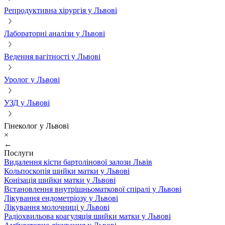
Репродуктивна хірургія у Львові
Лабораторні аналізи у Львові
Ведення вагітності у Львові
Уролог у Львові
УЗД у Львові
Гінеколог у Львові
×
←
Послуги
Видалення кісти бартолінової залози Львів
Кольпоскопія шийки матки у Львові
Конізація шийки матки у Львові
Встановлення внутрішньоматкової спіралі у Львові
Лікування ендометріозу у Львові
Лікування молочниці у Львові
Радіохвильова коагуляція шийки матки у Львові