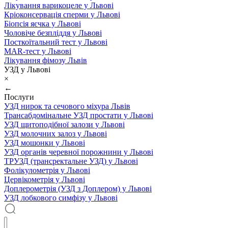
Лікування варикоцеле у Львові
Кріоконсервація сперми у Львові
Біопсія яєчка у Львові
Чоловіче безпліддя у Львові
Посткоїтальний тест у Львові
MAR-тест у Львові
Лікування фімозу Львів
УЗД у Львові
×
←
Послуги
УЗД нирок та сечового міхура Львів
Трансабдомінальне УЗД простати у Львові
УЗД щитоподібної залози у Львові
УЗД молочних залоз у Львові
УЗД мошонки у Львові
УЗД органів черевної порожнини у Львові
ТРУЗД (трансректальне УЗД) у Львові
Фолікулометрія у Львові
Цервікометрія у Львові
Доплерометрія (УЗД з Доплером) у Львові
УЗД лобкового симфізу у Львові