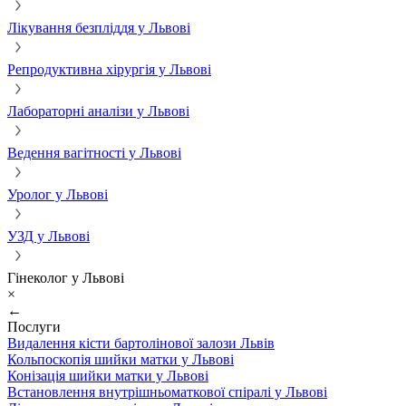
Лікування безпліддя у Львові
Репродуктивна хірургія у Львові
Лабораторні аналізи у Львові
Ведення вагітності у Львові
Уролог у Львові
УЗД у Львові
Гінеколог у Львові
×
←
Послуги
Видалення кісти бартолінової залози Львів
Кольпоскопія шийки матки у Львові
Конізація шийки матки у Львові
Встановлення внутрішньоматкової спіралі у Львові