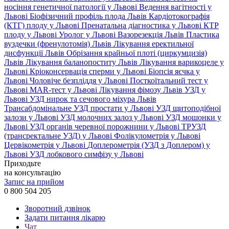
носіння генетичної патології у Львові
Ведення вагітності у
Львові
Біофізичний профіль плода Львів
Кардіотокографія
(КТГ) плоду у Львові
Пренатальна діагностика у Львові
КТР
плоду у Львові
Уролог у Львові
Вазорезекція Львів
Пластика
вуздечки (френулотомія) Львів
Лікування еректильної
дисфункції Львів
Обрізання крайньої плоті (циркумцизія)
Львів
Лікування баланопоститу Львів
Лікування варикоцеле у
Львові
Кріоконсервація сперми у Львові
Біопсія яєчка у
Львові
Чоловіче безпліддя у Львові
Посткоїтальний тест у
Львові
MAR-тест у Львові
Лікування фімозу Львів
УЗД у
Львові
УЗД нирок та сечового міхура Львів
Трансабдомінальне УЗД простати у Львові
УЗД щитоподібної
залози у Львові
УЗД молочних залоз у Львові
УЗД мошонки у
Львові
УЗД органів черевної порожнини у Львові
ТРУЗД
(трансректальне УЗД) у Львові
Фолікулометрія у Львові
Цервікометрія у Львові
Доплерометрія (УЗД з Доплером) у
Львові
УЗД лобкового симфізу у Львові
Приходьте
на консультацію
Запис на прийом
0 800 504 205
Зворотний дзвінок
Задати питання лікарю
Чат