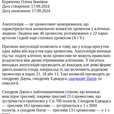
Буряченко Олена Іванівна
Дата створення: 17.09.2024
Дата оновлення: 17.09.2024
Анеуплоїдія — це хромосомне захворювання, що
характеризується аномальною кількістю хромосом у клітинах
людини. Людина має 46 хромосом, розташованих у 22 парах
аутосом і одній парі статевих хромосом (X і Y).
Причини анеуплоїдії полягають в тому, що у плода присутня
одна зайва або відсутня одна хромосома. Анеуплоїдія виникає
під час поділу клітини, коли хромосоми не можуть правильно
розділитися між двома отриманими клітинами. У багатьох
випадках анеуплоїдія призводить до викидня, але деякі форми
дають вижити плоду, наприклад ті, що включають додаткову
хромосому в парах 21, 18 або 13. Такi аномаліїi призводять до
синдрому Дауна, синдрому Едвардса,
синдрому Патау
та
онкологiї.
Синдром Дауна є найпоширенішим станом, що виникає
внаслідок трисомії, зокрема трисомії 21-ї хромосоми, що
зустрічається приблизно у 1 із 700 пологів. Cиндром Едвардса
— трисомія 18-ї хромосоми — зустрічається у 1 з 3000
пологів, а синдром Патау — трисомія 13-ї хромосоми — у 1 з