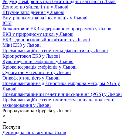
Редукція ембріонів при багатоплідній вагітності Львів
Донорство яйцеклітин у Львові
Штучне запліднення у Львові
Внутрішньоматкова інсемінація у Львові
ICSI
Безкоштовне ЕКЗ за державною програмою у Львові
ЕКЗ у природному циклі у Львові
ЕКЗ з донорською яйцеклітиною у Львові
Міні ЕКЗ у Львові
Преімплантаційна генетична діагностика у Львові
Кріопротокол ЕКЗ у Львові
Культивування ембріонів у Львові
Кріоконсервація ембріонів у Львові
Сурогатне материнство у Львові
Онкофертильність у Львові
Преімплантаційна діагностика ембріона методом NGS у
Львові
Преімплантаційний генетичний скринінг (PGS) у Львові
Преімплантаційне генетичне тестування на полігенні
захворювання у Львові
Репродуктивна хірургія у Львові
×
←
Послуги
Дермоїдна кіста яєчника Львів