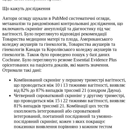
Що кажуть дослідження
Автори огляду шукали в PubMed систематичні огляди,
метааналізи та рандомізовані контрольовані дослідження, що
включають скринінг анеуплоїдії та діагностику під час
вагітності. Було переглянуто відповідні рекомендації
Товариства медицини матері та плода, Американського
коледжу акушерів та гінекологів, Товариства акушерів та
гінекологів Канади та Королівського коледжу акушерів та
гінекологів. Також було проведено пошук у базі даних
Cochrane. Було переглянуто резюме Essential Evidence Plus
орієнтованих на пацієнта доказів, які мають значення.
Отримали такі дані:
Комбінований скринінг у першому триместрі вагітності,
що проводиться між 10 і 13 тижнями вагітності, виявляє
від 82% до 87% випадків трисомії 21 (синдром Дауна).
Четверний сироватковий скринінг у другому триместрі,
що проводиться між 15 і 22 тижнями вагітності, виявляє
81% випадків трисомії 21. Комбінації цих тестів
охоплюють інтегрований або сироватковий
інтегрований, поетапний послідовний та умовно-
послідовний скринінг, кожен з яких покращує
показники виявлення порівняно з кожним тестом