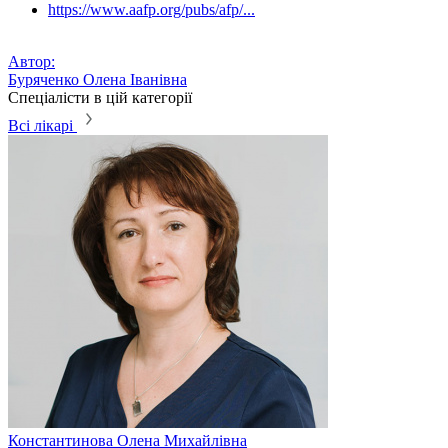
https://www.aafp.org/pubs/afp/...
Автор:
Буряченко Олена Іванівна
Спеціалісти в цій категорії
Всі лікарі
Константинова
Олена Михайлівна