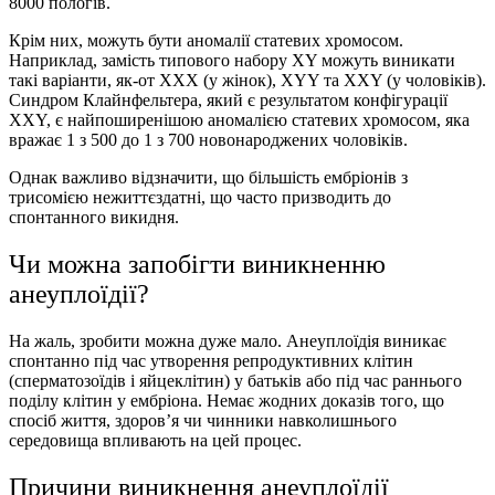
8000 пологів.
Крім них, можуть бути аномалії статевих хромосом.
Наприклад, замість типового набору XY можуть виникати
такі варіанти, як-от XXX (у жінок), XYY та XXY (у чоловіків).
Синдром Клайнфельтера, який є результатом конфігурації
XXY, є найпоширенішою аномалією статевих хромосом, яка
вражає 1 з 500 до 1 з 700 новонароджених чоловіків.
Однак важливо відзначити, що більшість ембріонів з
трисомією нежиттєздатні, що часто призводить до
спонтанного викидня.
Чи можна запобігти виникненню
анеуплоїдії?
На жаль, зробити можна дуже мало. Анеуплоїдія виникає
спонтанно під час утворення репродуктивних клітин
(сперматозоїдів і яйцеклітин) у батьків або під час раннього
поділу клітин у ембріона. Немає жодних доказів того, що
спосіб життя, здоров’я чи чинники навколишнього
середовища впливають на цей процес.
Причини виникнення анеуплоїдії