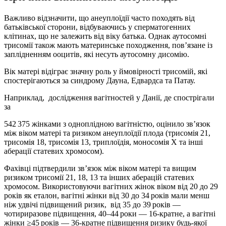
Важливо відзначити, що анеуплоїдії часто походять від
батьківської сторони, відбуваючись у сперматогенних
клітинах, що не залежить від віку батька. Однак аутосомні
трисомії також мають материнське походження, пов’язане із
заплідненням ооцитів, які несуть аутосомну дисомію.
Вік матері відіграє значну роль у ймовірності трисомій, які
спостерігаються за синдрому Дауна, Едвардса та Патау.
Наприклад, дослідження вагітностей у Данії, де спострігали
за
542 375 жінками з одноплідною вагітністю, оцінило зв’язок
між віком матері та ризиком анеуплоїдії плода (трисомія 21,
трисомія 18, трисомія 13, триплоїдія, моносомія X та інші
аберації статевих хромосом).
Фахівці підтвердили зв’язок між віком матері та вищим
ризиком трисомії 21, 18, 13 та інших аберацій статевих
хромосом. Використовуючи вагітних жінок віком від 20 до 29
років як еталон, вагітні жінки від 30 до 34 років мали менш
ніж удвічі підвищений ризик, від 35 до 39 років —
чотириразове підвищення, 40–44 роки — 16-кратне, а вагітні
жінки ≥45 років — 36-кратне підвищення ризику будь-якої