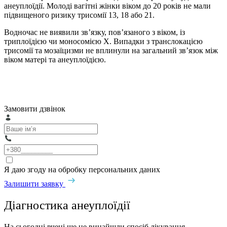
анеуплоїдії. Молоді вагітні жінки віком до 20 років не мали
підвищеного ризику трисомії 13, 18 або 21.
Водночас не виявили зв’язку, пов’язаного з віком, із
триплоїдією чи моносомією X. Випадки з транслокацією
трисомії та мозаїцизми не вплинули на загальний зв’язок між
віком матері та анеуплоїдією.
Замовити дзвінок
Я даю згоду на обробку персональних даних
Залишити заявку
Діагностика анеуплоїдії
На сьогодні вченi ще не винайшли спосіб лікування