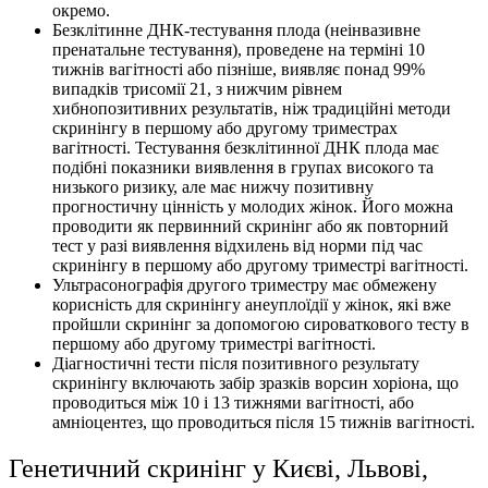
окремо.
Безклітинне ДНК-тестування плода (неінвазивне
пренатальне тестування), проведене на терміні 10
тижнів вагітності або пізніше, виявляє понад 99%
випадків трисомії 21, з нижчим рівнем
хибнопозитивних результатів, ніж традиційні методи
скринінгу в першому або другому триместрах
вагітності. Тестування безклітинної ДНК плода має
подібні показники виявлення в групах високого та
низького ризику, але має нижчу позитивну
прогностичну цінність у молодих жінок. Його можна
проводити як первинний скринінг або як повторний
тест у разі виявлення відхилень від норми під час
скринінгу в першому або другому триместрі вагітності.
Ультрасонографія другого триместру має обмежену
корисність для скринінгу анеуплоїдії у жінок, які вже
пройшли скринінг за допомогою сироваткового тесту в
першому або другому триместрі вагітності.
Діагностичні тести після позитивного результату
скринінгу включають забір зразків ворсин хоріона, що
проводиться між 10 і 13 тижнями вагітності, або
амніоцентез, що проводиться після 15 тижнів вагітності.
Генетичний скринінг у Києві, Львові,