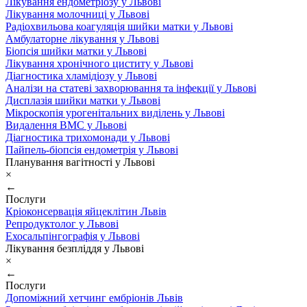
Лікування ендометріозу у Львові
Лікування молочниці у Львові
Радіохвильова коагуляція шийки матки у Львові
Амбулаторне лікування у Львові
Біопсія шийки матки у Львові
Лікування хронічного циститу у Львові
Діагностика хламідіозу у Львові
Аналізи на статеві захворювання та інфекції у Львові
Дисплазія шийки матки у Львові
Мікроскопія урогенітальних виділень у Львові
Видалення ВМС у Львові
Діагностика трихомонади у Львові
Пайпель-біопсія ендометрія у Львові
Планування вагітності у Львові
×
←
Послуги
Кріоконсервація яйцеклітин Львів
Репродуктолог у Львові
Ехосальпінгографія у Львові
Лікування безпліддя у Львові
×
←
Послуги
Допоміжний хетчинг ембріонів Львів