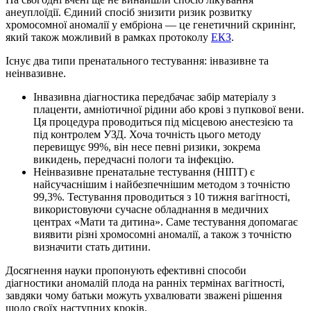
анеуплоїдії. Єдиний спосіб знизити ризик розвитку
хромосомної аномалії у ембріона — це генетичний скринінг,
який також можливий в рамках протоколу
ЕКЗ
.
Існує два типи пренатального тестування: інвазивне та
неінвазивне.
Інвазивна діагностика передбачає забір матеріалу з
плаценти, амніотичної рідини або крові з пупкової вени.
Ця процедура проводиться під місцевою анестезією та
під контролем УЗД. Хоча точність цього методу
перевищує 99%, він несе певні ризики, зокрема
викидень, передчасні пологи та інфекцію.
Неінвазивне пренатальне тестування (НІПТ) є
найсучаснішим і найбезпечнішим методом з точністю
99,3%. Тестування проводиться з 10 тижня вагітності,
використовуючи сучасне обладнання в медичних
центрах «Мати та дитина». Саме тестування допомагає
виявити різні хромосомні аномалії, а також з точністю
визначити стать дитини.
Досягнення науки пропонують ефективні способи
діагностики аномалій плода на ранніх термінах вагітності,
завдяки чому батьки можуть ухвалювати зважені рішення
щодо своїх наступних кроків.