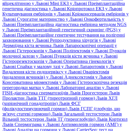
яйцеклітиною у Львові
Міні ЕКЗ у Львові
Преімплантаційна
генетична діагностика у Львові
Кріопротокол ЕКЗ у Львові
Культивування ембріонів у Львові
Кріоконсервація ембріонів у
Львові
Сурогатне материнство у Львові
Онкофертильність у
Львові
Преімплантаційна діагностика ембріона методом NGS
у Львові
Преімплантаційний генетичний скринінг (PGS) у
Львові
Преімплантаційне генетичне тестування на полігенні
захворювання у Львові
Репродуктивна хірургія у Львові
Дермоїдна кіста яєчника Львів
Лапароскопічні операції у
Львові
Гістероскопія у Львові
Поліпектомія у Львові
Пункція
молочної залози у Львові
Пункція кісти яєчника у Львові
Гістерорезектоскопія у Львові
Оперативна гінекологія у
Львові
Спайки у малому тазі у Львові
Лапаротомія у Львові
Видалення кісти ендоцервіксу у Львові
Оваріектомія
(видалення яєчників) у Львові
Аднексектомія у Львові
Консервативна міомектомія у Львові
Гістероскопічна резекція
перегородки матки у Львові
Лабораторні аналізи у Львові
FISH-діагностика сперматозоїдів Львів
Прогестерон Львів
Пролактин Львів
ТТГ (тиреотропний гормон) Львів
ХГЛ
(хоріонічний гонадотропін) Львів
ФСГ
(фолікулостимулюючий гормон) Львів
ГСПГ (глобулін, що
зв'язує статеві гормони) Львів
Загальний тестостерон Львів
Вільний тестостерон Львів
ТГ (тиреоглобулін) Львів
Кортизол
Львів
Спермограма у Львові
Антимюлерів гормон (АМГ) у
Львові
Аналізи на гормони у Львові
CarrierSeq: тест на