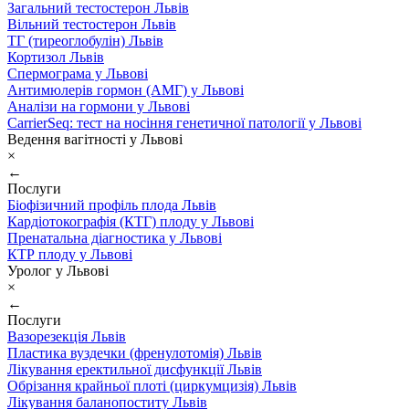
Загальний тестостерон Львів
Вільний тестостерон Львів
ТГ (тиреоглобулін) Львів
Кортизол Львів
Спермограма у Львові
Антимюлерів гормон (АМГ) у Львові
Аналізи на гормони у Львові
CarrierSeq: тест на носіння генетичної патології у Львові
Ведення вагітності у Львові
×
←
Послуги
Біофізичний профіль плода Львів
Кардіотокографія (КТГ) плоду у Львові
Пренатальна діагностика у Львові
КТР плоду у Львові
Уролог у Львові
×
←
Послуги
Вазорезекція Львів
Пластика вуздечки (френулотомія) Львів
Лікування еректильної дисфункції Львів
Обрізання крайньої плоті (циркумцизія) Львів
Лікування баланопоститу Львів