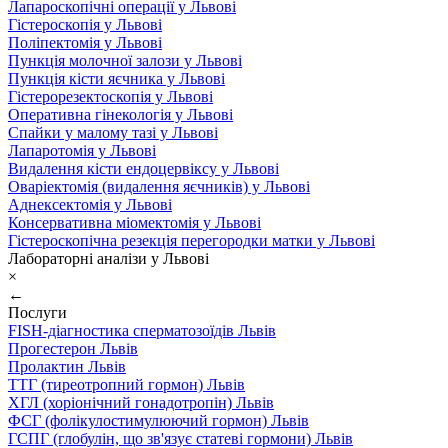
Лапароскопічні операції у Львові
Гістероскопія у Львові
Поліпектомія у Львові
Пункція молочної залози у Львові
Пункція кісти яєчника у Львові
Гістерорезектоскопія у Львові
Оперативна гінекологія у Львові
Спайки у малому тазі у Львові
Лапаротомія у Львові
Видалення кісти ендоцервіксу у Львові
Оваріектомія (видалення яєчників) у Львові
Аднексектомія у Львові
Консервативна міомектомія у Львові
Гістероскопічна резекція перегородки матки у Львові
Лабораторні аналізи у Львові
×
←
Послуги
FISH-діагностика сперматозоїдів Львів
Прогестерон Львів
Пролактин Львів
ТТГ (тиреотропний гормон) Львів
ХГЛ (хоріонічний гонадотропін) Львів
ФСГ (фолікулостимулюючий гормон) Львів
ГСПГ (глобулін, що зв'язує статеві гормони) Львів