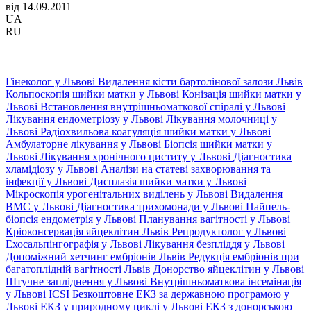
від 14.09.2011
UA
RU
Гінеколог у Львові
Видалення кісти бартолінової залози Львів
Кольпоскопія шийки матки у Львові
Конізація шийки матки у
Львові
Встановлення внутрішньоматкової спіралі у Львові
Лікування ендометріозу у Львові
Лікування молочниці у
Львові
Радіохвильова коагуляція шийки матки у Львові
Амбулаторне лікування у Львові
Біопсія шийки матки у
Львові
Лікування хронічного циститу у Львові
Діагностика
хламідіозу у Львові
Аналізи на статеві захворювання та
інфекції у Львові
Дисплазія шийки матки у Львові
Мікроскопія урогенітальних виділень у Львові
Видалення
ВМС у Львові
Діагностика трихомонади у Львові
Пайпель-
біопсія ендометрія у Львові
Планування вагітності у Львові
Кріоконсервація яйцеклітин Львів
Репродуктолог у Львові
Ехосальпінгографія у Львові
Лікування безпліддя у Львові
Допоміжний хетчинг ембріонів Львів
Редукція ембріонів при
багатоплідній вагітності Львів
Донорство яйцеклітин у Львові
Штучне запліднення у Львові
Внутрішньоматкова інсемінація
у Львові
ICSI
Безкоштовне ЕКЗ за державною програмою у
Львові
ЕКЗ у природному циклі у Львові
ЕКЗ з донорською