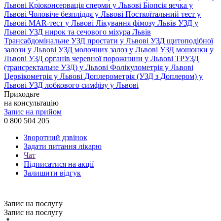
Львові
Кріоконсервація сперми у Львові
Біопсія яєчка у
Львові
Чоловіче безпліддя у Львові
Посткоїтальний тест у
Львові
MAR-тест у Львові
Лікування фімозу Львів
УЗД у
Львові
УЗД нирок та сечового міхура Львів
Трансабдомінальне УЗД простати у Львові
УЗД щитоподібної
залози у Львові
УЗД молочних залоз у Львові
УЗД мошонки у
Львові
УЗД органів черевної порожнини у Львові
ТРУЗД
(трансректальне УЗД) у Львові
Фолікулометрія у Львові
Цервікометрія у Львові
Доплерометрія (УЗД з Доплером) у
Львові
УЗД лобкового симфізу у Львові
Приходьте
на консультацію
Запис на прийом
0 800 504 205
Зворотний дзвінок
Задати питання лікарю
Чат
Підписатися на акції
Залишити відгук
Запис на послугу
Запис на послугу