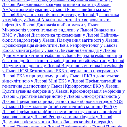
Львові
Радіохвильова коагуляція шийки матки у Львові
Амбулаторне лікування у Львові
Біопсія шийки матки у
Львові
Лікування хронічного циститу у Львові
Діагностика
хламідіозу у Львові
Аналізи на статеві захворювання та
інфекції у Львові
Дисплазія шийки матки у Львові
Мікроскопія урогенітальних виділень у Львові
Видалення
ВМС у Львові
Діагностика трихомонади у Львові
Пайпель-
біопсія ендометрія у Львові
Планування вагітності у Львові
Кріоконсервація яйцеклітин Львів
Репродуктолог у Львові
Ехосальпінгографія у Львові
Лікування безпліддя у Львові
Допоміжний хетчинг ембріонів Львів
Редукція ембріонів при
багатоплідній вагітності Львів
Донорство яйцеклітин у Львові
Штучне запліднення у Львові
Внутрішньоматкова інсемінація
у Львові
ICSI
Безкоштовне ЕКЗ за державною програмою у
Львові
ЕКЗ у природному циклі у Львові
ЕКЗ з донорською
яйцеклітиною у Львові
Міні ЕКЗ у Львові
Преімплантаційна
генетична діагностика у Львові
Кріопротокол ЕКЗ у Львові
Культивування ембріонів у Львові
Кріоконсервація ембріонів у
Львові
Сурогатне материнство у Львові
Онкофертильність у
Львові
Преімплантаційна діагностика ембріона методом NGS
у Львові
Преімплантаційний генетичний скринінг (PGS) у
Львові
Преімплантаційне генетичне тестування на полігенні
захворювання у Львові
Репродуктивна хірургія у Львові
Дермоїдна кіста яєчника Львів
Лапароскопічні операції у
Львові
Гістероскопія у Львові
Поліпектомія у Львові
Пункція