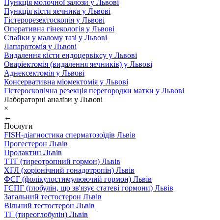
Пункція молочної залози у Львові
Пункція кісти яєчника у Львові
Гістерорезектоскопія у Львові
Оперативна гінекологія у Львові
Спайки у малому тазі у Львові
Лапаротомія у Львові
Видалення кісти ендоцервіксу у Львові
Оваріектомія (видалення яєчників) у Львові
Аднексектомія у Львові
Консервативна міомектомія у Львові
Гістероскопічна резекція перегородки матки у Львові
Лабораторні аналізи у Львові
×
←
Послуги
FISH-діагностика сперматозоїдів Львів
Прогестерон Львів
Пролактин Львів
ТТГ (тиреотропний гормон) Львів
ХГЛ (хоріонічний гонадотропін) Львів
ФСГ (фолікулостимулюючий гормон) Львів
ГСПГ (глобулін, що зв'язує статеві гормони) Львів
Загальний тестостерон Львів
Вільний тестостерон Львів
ТГ (тиреоглобулін) Львів