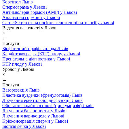
Кортизол Львів
Спермограма у Львові
Антимюлерів гормон (АМГ) у Львові
Аналізи на гормони у Львові
CarrierSeq: тест на носіння генетичної патології у Львові
Ведення вагітності у Львові
×
←
Послуги
Біофізичний профіль плода Львів
Кардіотокографія (КТГ) плоду у Львові
Пренатальна діагностика у Львові
КТР плоду у Львові
Уролог у Львові
×
←
Послуги
Вазорезекція Львів
Пластика вуздечки (френулотомія) Львів
Лікування еректильної дисфункції Львів
Обрізання крайньої плоті (циркумцизія) Львів
Лікування баланопоститу Львів
Лікування варикоцеле у Львові
Кріоконсервація сперми у Львові
Біопсія яєчка у Львові