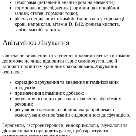
гемограма (детальний аналіз крові на елементи);
гормональне дослідження (гормони щитоподібної
залози, статеві гормони тощо);
рівень специфічних вітамінів і мінералів у сироватці
крові, наприклад, вітамін D, B12, фолієва кислота,
залізо, магній та цинк.
Авітаміноз лікування
Своєчасне виявлення та усунення проблеми нестачі вітамінів
допоможе не лише відновити гарне самопочуття, але й
запобігти розвитку хронічних захворювань. Лікування
охоплює::
корекцію харчування та введення вітамінізованих
продуктів;
призначення вітамінних добавок;
лікування основних розладів травлення або обміну
речовин;
регуляцію гормонів, особливо якщо проблеми з
всмоктуванням пов’язані з ендокринною дисфункцією.
Терапевти, гастроентерологи, ендокринологи, імунологи та
дієтологи часто працюють разом, щоб гарантувати