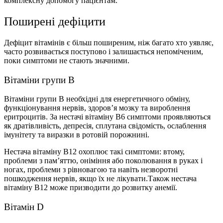
комплексну допомогу пацієнтам.
Поширенi дефіцити
Дефіцит вітамінів є більш поширеним, ніж багато хто уявляє,
часто розвивається поступово і залишається непоміченим,
поки симптоми не стають значними.
Вiтамiни групи B
Вітаміни групи В необхідні для енергетичного обміну,
функціонування нервів, здоров’я мозку та вироблення
еритроцитів. За нестачі вітаміну B6 симптоми проявляються
як дратівливість, депресія, сплутана свідомість, ослаблення
імунітету та виразки в ротовій порожнині.
Нестача вітаміну B12 охоплює такі симптоми: втому,
проблеми з пам’яттю, оніміння або поколювання в руках і
ногах, проблеми з рівновагою та навіть незворотні
пошкодження нервів, якщо їх не лікувати.Також нестача
вітаміну B12 може призводити до розвитку анемії.
Вітамін D