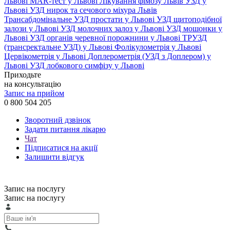
Львові
MAR-тест у Львові
Лікування фімозу Львів
УЗД у
Львові
УЗД нирок та сечового міхура Львів
Трансабдомінальне УЗД простати у Львові
УЗД щитоподібної
залози у Львові
УЗД молочних залоз у Львові
УЗД мошонки у
Львові
УЗД органів черевної порожнини у Львові
ТРУЗД
(трансректальне УЗД) у Львові
Фолікулометрія у Львові
Цервікометрія у Львові
Доплерометрія (УЗД з Доплером) у
Львові
УЗД лобкового симфізу у Львові
Приходьте
на консультацію
Запис на прийом
0 800 504 205
Зворотний дзвінок
Задати питання лікарю
Чат
Підписатися на акції
Залишити відгук
Запис на послугу
Запис на послугу