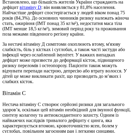
Встановлено, що більшість жителів України страждають на
дефіцит
вітаміну D
: він виявляється у 81,8% населення.
Найчастіше дефіцит спостерігається у людей віком понад 75
років (84,3%). До основних чинників ризику належать жіноча
стать, ожиріння (ІМТ понад 35 кг/м²), недостатня маса тіла
(ІМТ менше 18,5 кг/м²), зимовий період року та проживання
поза межами південного регіону країни.
За нестачі вітаміну Д симптоми охоплюють втому, м'язову
слабкість, біль у кістках і суглобах, а також часті застуди або
інфекції через ослаблений імунітет. У важких випадках
дефіцит може призвести до деформації кісток, підвищеного
ризику переломів і остеопорозу. Пацієнти також можуть
відчувати перепади настрою, депресію або втрату волосся. У
дітей це може викликати рахіт, що призводить до м’яких і
слабких кісток.
Вітамін С
Нестача вітаміну C створює серйозні ризики для загального
здоров’я, оскільки цей вітамін необхідний для імунної функції,
синтезу колагену та антиоксидантного захисту. Одним із
найважчих наслідків тривалого дефіциту є цинга, яка
характеризується втомою, кровоточивістю ясен, болем у
суглобах, повільним загоєнням ран і легкими синцями.