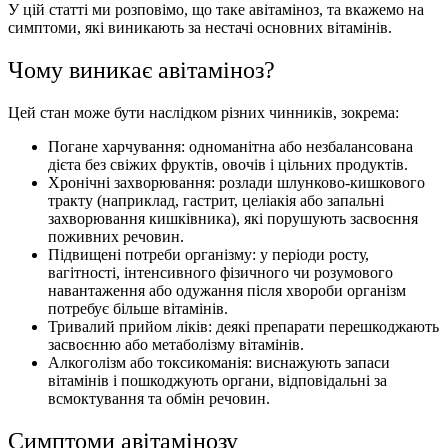
У цій статті ми розповімо, що таке авітаміноз, та вкажемо на
симптоми, які виникають за нестачі основних вітамінів.
Чому виникає авітаміноз?
Цей стан може бути наслідком різних чинників, зокрема:
Погане харчування: одноманітна або незбалансована
дієта без свіжих фруктів, овочів і цільних продуктів.
Хронічні захворювання: розлади шлунково-кишкового
тракту (наприклад, гастрит, целіакія або запальні
захворювання кишківника), які порушують засвоєння
поживних речовин.
Підвищені потреби організму: у періоди росту,
вагітності, інтенсивного фізичного чи розумового
навантаження або одужання після хвороби організм
потребує більше вітамінів.
Тривалий прийом ліків: деякі препарати перешкоджають
засвоєнню або метаболізму вітамінів.
Алкоголізм або токсикоманія: виснажують запаси
вітамінів і пошкоджують органи, відповідальні за
всмоктування та обмін речовин.
Симптоми авітамінозу