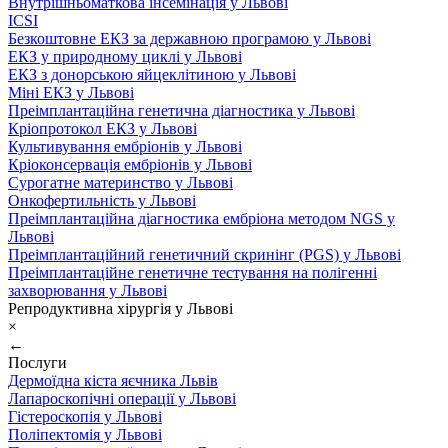
Внутрішньоматкова інсемінація у Львові
ICSI
Безкоштовне ЕКЗ за державною програмою у Львові
ЕКЗ у природному циклі у Львові
ЕКЗ з донорською яйцеклітиною у Львові
Міні ЕКЗ у Львові
Преімплантаційна генетична діагностика у Львові
Кріопротокол ЕКЗ у Львові
Культивування ембріонів у Львові
Кріоконсервація ембріонів у Львові
Сурогатне материнство у Львові
Онкофертильність у Львові
Преімплантаційна діагностика ембріона методом NGS у
Львові
Преімплантаційний генетичний скринінг (PGS) у Львові
Преімплантаційне генетичне тестування на полігенні
захворювання у Львові
Репродуктивна хірургія у Львові
×
←
Послуги
Дермоїдна кіста яєчника Львів
Лапароскопічні операції у Львові
Гістероскопія у Львові
Поліпектомія у Львові