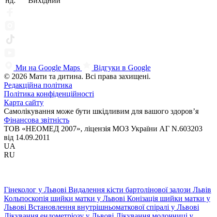
нд:
Вихідний
Ми на Google Maps
Відгуки в Google
© 2026 Мати та дитина. Всі права захищені.
Редакційна політика
Політика конфіденційності
Карта сайту
Самолікування може бути шкідливим для вашого здоров’я
Фінансова звітність
ТОВ «НЕОМЕД 2007», ліцензія МОЗ України АГ N.603203
від 14.09.2011
UA
RU
Гінеколог у Львові
Видалення кісти бартолінової залози Львів
Кольпоскопія шийки матки у Львові
Конізація шийки матки у
Львові
Встановлення внутрішньоматкової спіралі у Львові
Лікування ендометріозу у Львові
Лікування молочниці у