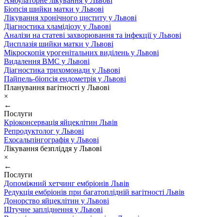
Амбулаторне лікування у Львові
Біопсія шийки матки у Львові
Лікування хронічного циститу у Львові
Діагностика хламідіозу у Львові
Аналізи на статеві захворювання та інфекції у Львові
Дисплазія шийки матки у Львові
Мікроскопія урогенітальних виділень у Львові
Видалення ВМС у Львові
Діагностика трихомонади у Львові
Пайпель-біопсія ендометрія у Львові
Планування вагітності у Львові
×
←
Послуги
Кріоконсервація яйцеклітин Львів
Репродуктолог у Львові
Ехосальпінгографія у Львові
Лікування безпліддя у Львові
×
←
Послуги
Допоміжний хетчинг ембріонів Львів
Редукція ембріонів при багатоплідній вагітності Львів
Донорство яйцеклітин у Львові
Штучне запліднення у Львові