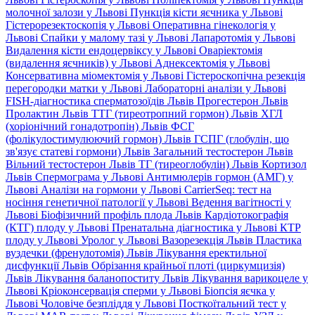
молочної залози у Львові
Пункція кісти яєчника у Львові
Гістерорезектоскопія у Львові
Оперативна гінекологія у
Львові
Спайки у малому тазі у Львові
Лапаротомія у Львові
Видалення кісти ендоцервіксу у Львові
Оваріектомія
(видалення яєчників) у Львові
Аднексектомія у Львові
Консервативна міомектомія у Львові
Гістероскопічна резекція
перегородки матки у Львові
Лабораторні аналізи у Львові
FISH-діагностика сперматозоїдів Львів
Прогестерон Львів
Пролактин Львів
ТТГ (тиреотропний гормон) Львів
ХГЛ
(хоріонічний гонадотропін) Львів
ФСГ
(фолікулостимулюючий гормон) Львів
ГСПГ (глобулін, що
зв'язує статеві гормони) Львів
Загальний тестостерон Львів
Вільний тестостерон Львів
ТГ (тиреоглобулін) Львів
Кортизол
Львів
Спермограма у Львові
Антимюлерів гормон (АМГ) у
Львові
Аналізи на гормони у Львові
CarrierSeq: тест на
носіння генетичної патології у Львові
Ведення вагітності у
Львові
Біофізичний профіль плода Львів
Кардіотокографія
(КТГ) плоду у Львові
Пренатальна діагностика у Львові
КТР
плоду у Львові
Уролог у Львові
Вазорезекція Львів
Пластика
вуздечки (френулотомія) Львів
Лікування еректильної
дисфункції Львів
Обрізання крайньої плоті (циркумцизія)
Львів
Лікування баланопоститу Львів
Лікування варикоцеле у
Львові
Кріоконсервація сперми у Львові
Біопсія яєчка у
Львові
Чоловіче безпліддя у Львові
Посткоїтальний тест у