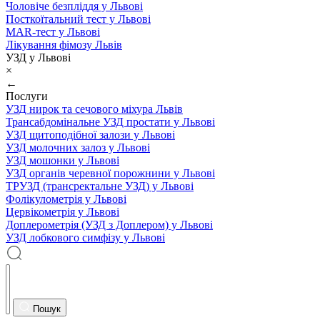
Чоловіче безпліддя у Львові
Посткоїтальний тест у Львові
MAR-тест у Львові
Лікування фімозу Львів
УЗД у Львові
×
←
Послуги
УЗД нирок та сечового міхура Львів
Трансабдомінальне УЗД простати у Львові
УЗД щитоподібної залози у Львові
УЗД молочних залоз у Львові
УЗД мошонки у Львові
УЗД органів черевної порожнини у Львові
ТРУЗД (трансректальне УЗД) у Львові
Фолікулометрія у Львові
Цервікометрія у Львові
Доплерометрія (УЗД з Доплером) у Львові
УЗД лобкового симфізу у Львові
Пошук