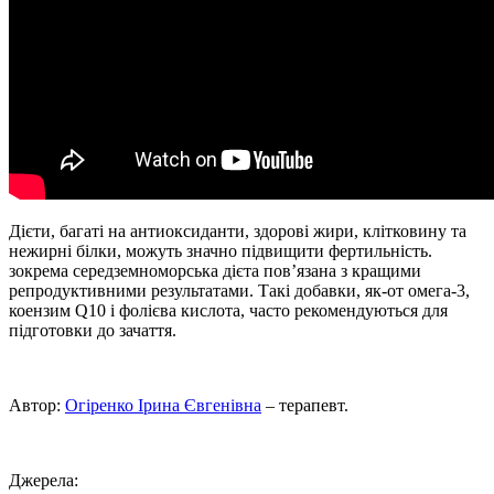
Дієти, багаті на антиоксиданти, здорові жири, клітковину та
нежирні білки, можуть значно підвищити фертильність.
зокрема середземноморська дієта пов’язана з кращими
репродуктивними результатами. Такі добавки, як-от омега-3,
коензим Q10 і фолієва кислота, часто рекомендуються для
підготовки до зачаття.
Автор:
Огіренко Ірина Євгенівна
– терапевт.
Джерела: