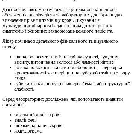
Діагностика авітамінозу вимагає ретельного клінічного
обстеження, аналізу дієти та лабораторних досліджень для
визначення рівня вітамінів у крові. Лікування є
мультидисциплінарним і адаптованим до конкретних
симптомів і основних захворювань кожного пацієнта.
Лікар починає з детального фізикального та візуального
огляду:
шкіра, волосся та нігті: перевірка сухості, лущення,
висипу, витончення волосся або ламкості нігтів;
ротова порожнина та слизові оболонки — перевірка
кровоточивості ясен, тріщин на губах або зміни кольору
язика;
зуби та кістки: пошук ознак ерозії емалі або структурної
слабкості.
Серед лабораторних досліджень, які допомагають виявити
авітаміноз:
загальний аналіз крові;
аналіз сечі;
біохімічна панель крові;
коагулограма;