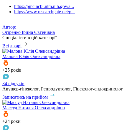
https://pmc.ncbi.nlm.nih.gov/a...
https://www.researchgate.net/p...
Автор:
Огіренко Ірина Євгенівна
Спеціалісти в цій категорії
Всі лікарі
Малова
Юлія Олександрівна
+25 років
34 відгуків
Акушер-гінеколог, Репродуктолог, Гінеколог-ендокринолог
Записатись на прийом
Массуд
Наталія Олександрівна
+24 роки