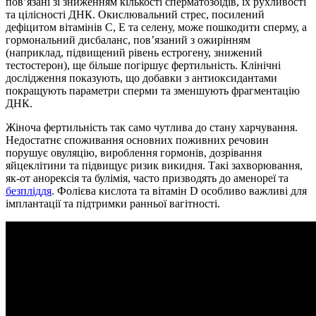
пов’язані зі зниженням кількості сперматозоїдів, їх рухливості
та цілісності ДНК. Окислювальний стрес, посилений
дефіцитом вітамінів С, Е та селену, може пошкодити сперму, а
гормональний дисбаланс, пов’язаний з ожирінням
(наприклад, підвищений рівень естрогену, знижений
тестостерон), ще більше погіршує фертильність. Клінічні
дослідження показують, що добавки з антиоксидантами
покращують параметри сперми та зменшують фрагментацію
ДНК.
Жіноча фертильність так само чутлива до стану харчування.
Недостатнє споживання основних поживних речовин
порушує овуляцію, вироблення гормонів, дозрівання
яйцеклітини та підвищує ризик викидня. Такі захворювання,
як-от анорексія та булімія, часто призводять до аменореї та
безпліддя
. Фолієва кислота та вітамін D особливо важливі для
імплантації та підтримки ранньої вагітності.