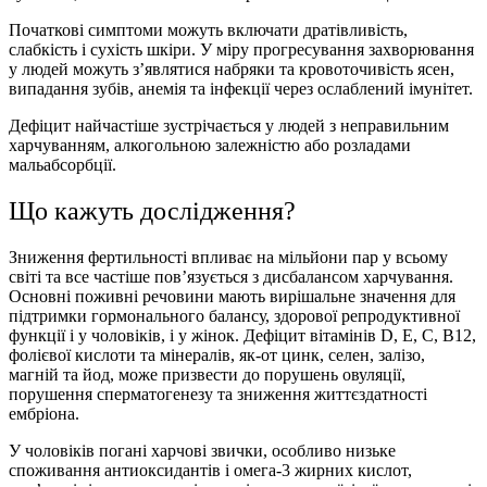
Початкові симптоми можуть включати дратівливість,
слабкість і сухість шкіри. У міру прогресування захворювання
у людей можуть з’являтися набряки та кровоточивість ясен,
випадання зубів, анемія та інфекції через ослаблений імунітет.
Дефіцит найчастіше зустрічається у людей з неправильним
харчуванням, алкогольною залежністю або розладами
мальабсорбції.
Що кажуть дослiдження?
Зниження фертильності впливає на мільйони пар у всьому
світі та все частіше пов’язується з дисбалансом харчування.
Основні поживні речовини мають вирішальне значення для
підтримки гормонального балансу, здорової репродуктивної
функції і у чоловіків, і у жінок. Дефіцит вітамінів D, E, C, B12,
фолієвої кислоти та мінералів, як-от цинк, селен, залізо,
магній та йод, може призвести до порушень овуляції,
порушення сперматогенезу та зниження життєздатності
ембріона.
У чоловіків погані харчові звички, особливо низьке
споживання антиоксидантів і омега-3 жирних кислот,