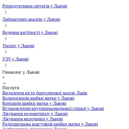
Репродуктивна хірургія у Львові
Лабораторні аналізи у Львові
Ведення вагітності у Львові
Уролог у Львові
УЗД у Львові
Гінеколог у Львові
×
←
Послуги
Видалення кісти бартолінової залози Львів
Кольпоскопія шийки матки у Львові
Конізація шийки матки у Львові
Встановлення внутрішньоматкової спіралі у Львові
Лікування ендометріозу у Львові
Лікування молочниці у Львові
Радіохвильова коагуляція шийки матки у Львові