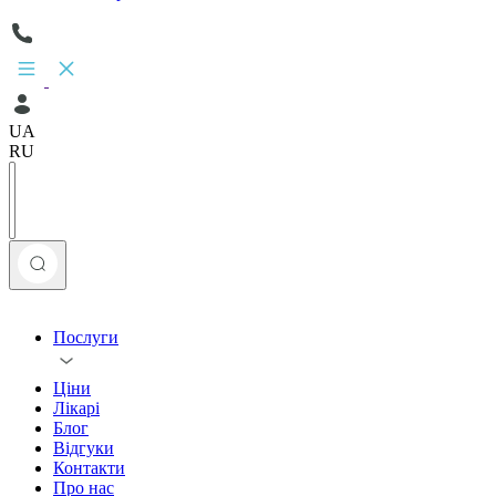
UA
RU
Послуги
Ціни
Лікарі
Блог
Відгуки
Контакти
Про нас