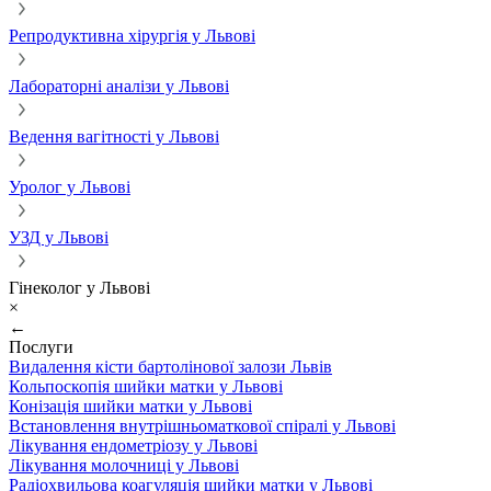
Репродуктивна хірургія у Львові
Лабораторні аналізи у Львові
Ведення вагітності у Львові
Уролог у Львові
УЗД у Львові
Гінеколог у Львові
×
←
Послуги
Видалення кісти бартолінової залози Львів
Кольпоскопія шийки матки у Львові
Конізація шийки матки у Львові
Встановлення внутрішньоматкової спіралі у Львові
Лікування ендометріозу у Львові
Лікування молочниці у Львові
Радіохвильова коагуляція шийки матки у Львові