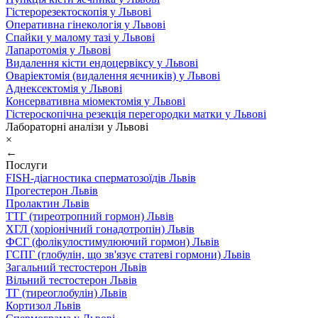
Гістерорезектоскопія у Львові
Оперативна гінекологія у Львові
Спайки у малому тазі у Львові
Лапаротомія у Львові
Видалення кісти ендоцервіксу у Львові
Оваріектомія (видалення яєчників) у Львові
Аднексектомія у Львові
Консервативна міомектомія у Львові
Гістероскопічна резекція перегородки матки у Львові
Лабораторні аналізи у Львові
×
←
Послуги
FISH-діагностика сперматозоїдів Львів
Прогестерон Львів
Пролактин Львів
ТТГ (тиреотропний гормон) Львів
ХГЛ (хоріонічний гонадотропін) Львів
ФСГ (фолікулостимулюючий гормон) Львів
ГСПГ (глобулін, що зв'язує статеві гормони) Львів
Загальний тестостерон Львів
Вільний тестостерон Львів
ТГ (тиреоглобулін) Львів
Кортизол Львів