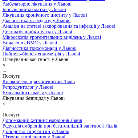
Амбулаторне лікування у Львові
Біопсія шийки матки у Львові
Лікування хронічного циститу у Львові
Діагностика хламідіозу у Львові
Аналізи на статеві захворювання та інфекції у Львові
Дисплазія шийки матки у Львові
Мікроскопія урогенітальних виділень у Львові
Видалення ВМС у Львові
Діагностика трихомонади у Львові
Пайпель-біопсія ендометрія у Львові
Планування вагітності у Львові
×
←
Послуги
Кріоконсервація яйцеклітин Львів
Репродуктолог у Львові
Ехосальпінгографія у Львові
Лікування безпліддя у Львові
×
←
Послуги
Допоміжний хетчинг ембріонів Львів
Редукція ембріонів при багатоплідній вагітності Львів
Донорство яйцеклітин у Львові
Штучне запліднення у Львові