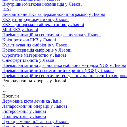
Внутрішньоматкова інсемінація у Львові
ICSI
Безкоштовне ЕКЗ за державною програмою у Львові
ЕКЗ у природному циклі у Львові
ЕКЗ з донорською яйцеклітиною у Львові
Міні ЕКЗ у Львові
Преімплантаційна генетична діагностика у Львові
Кріопротокол ЕКЗ у Львові
Культивування ембріонів у Львові
Кріоконсервація ембріонів у Львові
Сурогатне материнство у Львові
Онкофертильність у Львові
Преімплантаційна діагностика ембріона методом NGS у Львові
Преімплантаційний генетичний скринінг (PGS) у Львові
Преімплантаційне генетичне тестування на полігенні захворюв
Репродуктивна хірургія у Львові
×
←
Послуги
Дермоїдна кіста яєчника Львів
Лапароскопічні операції у Львові
Гістероскопія у Львові
Поліпектомія у Львові
Пункція молочної залози у Львові
Пункція кісти яєчника у Львові