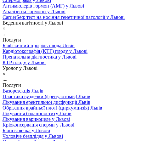
Спермограма у Львові
Антимюлерів гормон (АМГ) у Львові
Аналізи на гормони у Львові
CarrierSeq: тест на носіння генетичної патології у Львові
Ведення вагітності у Львові
×
←
Послуги
Біофізичний профіль плода Львів
Кардіотокографія (КТГ) плоду у Львові
Пренатальна діагностика у Львові
КТР плоду у Львові
Уролог у Львові
×
←
Послуги
Вазорезекція Львів
Пластика вуздечки (френулотомія) Львів
Лікування еректильної дисфункції Львів
Обрізання крайньої плоті (циркумцизія) Львів
Лікування баланопоститу Львів
Лікування варикоцеле у Львові
Кріоконсервація сперми у Львові
Біопсія яєчка у Львові
Чоловіче безпліддя у Львові