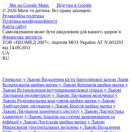
Ми на Google Maps
Відгуки в Google
© 2026 Мати та дитина. Всі права захищені.
Редакційна політика
Політика конфіденційності
Карта сайту
Самолікування може бути шкідливим для вашого здоров’я
Фінансова звітність
ТОВ «НЕОМЕД 2007», ліцензія МОЗ України АГ N.603203
від 14.09.2011
UA
RU
Гінеколог у Львові
Видалення кісти бартолінової залози Львів
Кольпоскопія шийки матки у Львові
Конізація шийки матки у
Львові
Встановлення внутрішньоматкової спіралі у Львові
Лікування ендометріозу у Львові
Лікування молочниці у
Львові
Радіохвильова коагуляція шийки матки у Львові
Амбулаторне лікування у Львові
Біопсія шийки матки у
Львові
Лікування хронічного циститу у Львові
Діагностика
хламідіозу у Львові
Аналізи на статеві захворювання та
інфекції у Львові
Дисплазія шийки матки у Львові
Мікроскопія урогенітальних виділень у Львові
Видалення