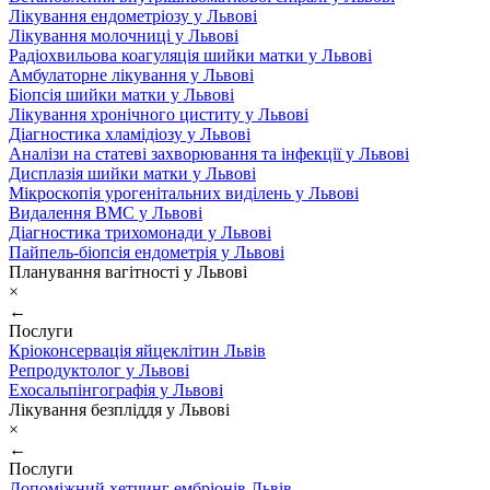
Лікування ендометріозу у Львові
Лікування молочниці у Львові
Радіохвильова коагуляція шийки матки у Львові
Амбулаторне лікування у Львові
Біопсія шийки матки у Львові
Лікування хронічного циститу у Львові
Діагностика хламідіозу у Львові
Аналізи на статеві захворювання та інфекції у Львові
Дисплазія шийки матки у Львові
Мікроскопія урогенітальних виділень у Львові
Видалення ВМС у Львові
Діагностика трихомонади у Львові
Пайпель-біопсія ендометрія у Львові
Планування вагітності у Львові
×
←
Послуги
Кріоконсервація яйцеклітин Львів
Репродуктолог у Львові
Ехосальпінгографія у Львові
Лікування безпліддя у Львові
×
←
Послуги
Допоміжний хетчинг ембріонів Львів