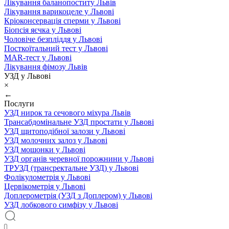
Лікування баланопоститу Львів
Лікування варикоцеле у Львові
Кріоконсервація сперми у Львові
Біопсія яєчка у Львові
Чоловіче безпліддя у Львові
Посткоїтальний тест у Львові
MAR-тест у Львові
Лікування фімозу Львів
УЗД у Львові
×
←
Послуги
УЗД нирок та сечового міхура Львів
Трансабдомінальне УЗД простати у Львові
УЗД щитоподібної залози у Львові
УЗД молочних залоз у Львові
УЗД мошонки у Львові
УЗД органів черевної порожнини у Львові
ТРУЗД (трансректальне УЗД) у Львові
Фолікулометрія у Львові
Цервікометрія у Львові
Доплерометрія (УЗД з Доплером) у Львові
УЗД лобкового симфізу у Львові