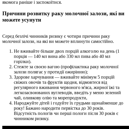
якомога раніше і заспокоїтися.
Причини розвитку раку молочної залози, які ви
можете усунути
Серед безлічі чинників ризику є чотири причини раку
молочної залози, на які ви можете вплинути самостійно.
Не вживайте більше двох порцій алкоголю на день (1
порція — 140 мл вина або 330 мл пива або 40 мл
горілки).
Стежте за своєю вагою (профілактика раку молочної
залози полягає у протидії ожирінню);
Здорове харчування — вживайте мінімум 5 порцій
свіжих овочів та фруктів щодня, відмовтеся від
регулярного вживання червоного м'яса, жирної їжі та
легкозасвоюваних вуглеводів, введіть у меню зелений
чай, оливкову олію та морепродукти,
Народжуйте дітей і годуйте їх грудьми щонайменше до
року! Бажано народити первістка до 30 років.
Відсутність пологів чи перші пологи після 30 років є
чинником ризику.