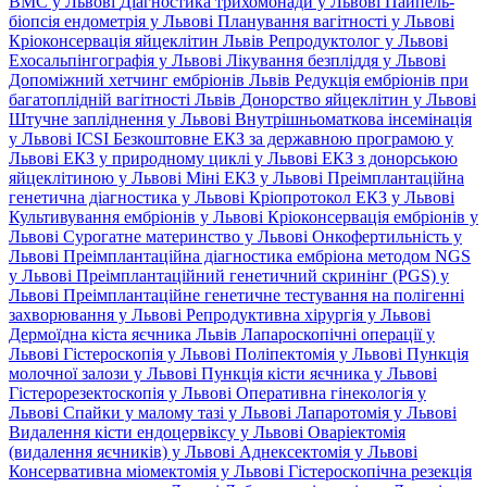
ВМС у Львові
Діагностика трихомонади у Львові
Пайпель-
біопсія ендометрія у Львові
Планування вагітності у Львові
Кріоконсервація яйцеклітин Львів
Репродуктолог у Львові
Ехосальпінгографія у Львові
Лікування безпліддя у Львові
Допоміжний хетчинг ембріонів Львів
Редукція ембріонів при
багатоплідній вагітності Львів
Донорство яйцеклітин у Львові
Штучне запліднення у Львові
Внутрішньоматкова інсемінація
у Львові
ICSI
Безкоштовне ЕКЗ за державною програмою у
Львові
ЕКЗ у природному циклі у Львові
ЕКЗ з донорською
яйцеклітиною у Львові
Міні ЕКЗ у Львові
Преімплантаційна
генетична діагностика у Львові
Кріопротокол ЕКЗ у Львові
Культивування ембріонів у Львові
Кріоконсервація ембріонів у
Львові
Сурогатне материнство у Львові
Онкофертильність у
Львові
Преімплантаційна діагностика ембріона методом NGS
у Львові
Преімплантаційний генетичний скринінг (PGS) у
Львові
Преімплантаційне генетичне тестування на полігенні
захворювання у Львові
Репродуктивна хірургія у Львові
Дермоїдна кіста яєчника Львів
Лапароскопічні операції у
Львові
Гістероскопія у Львові
Поліпектомія у Львові
Пункція
молочної залози у Львові
Пункція кісти яєчника у Львові
Гістерорезектоскопія у Львові
Оперативна гінекологія у
Львові
Спайки у малому тазі у Львові
Лапаротомія у Львові
Видалення кісти ендоцервіксу у Львові
Оваріектомія
(видалення яєчників) у Львові
Аднексектомія у Львові
Консервативна міомектомія у Львові
Гістероскопічна резекція