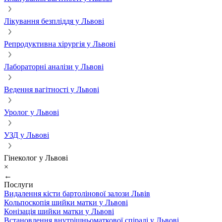
Лікування безпліддя у Львові
Репродуктивна хірургія у Львові
Лабораторні аналізи у Львові
Ведення вагітності у Львові
Уролог у Львові
УЗД у Львові
Гінеколог у Львові
×
←
Послуги
Видалення кісти бартолінової залози Львів
Кольпоскопія шийки матки у Львові
Конізація шийки матки у Львові
Встановлення внутрішньоматкової спіралі у Львові