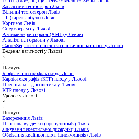
ГСПГ (глобулін, що зв'язує статеві гормони) Львів
Загальний тестостерон Львів
Вільний тестостерон Львів
ТГ (тиреоглобулін) Львів
Кортизол Львів
Спермограма у Львові
Антимюлерів гормон (АМГ) у Львові
Аналізи на гормони у Львові
CarrierSeq: тест на носіння генетичної патології у Львові
Ведення вагітності у Львові
×
←
Послуги
Біофізичний профіль плода Львів
Кардіотокографія (КТГ) плоду у Львові
Пренатальна діагностика у Львові
КТР плоду у Львові
Уролог у Львові
×
←
Послуги
Вазорезекція Львів
Пластика вуздечки (френулотомія) Львів
Лікування еректильної дисфункції Львів
Обрізання крайньої плоті (циркумцизія) Львів