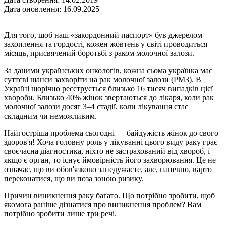
Дата оновлення: 16.09.2025
Для того, щоб наш «закордонний паспорт» був джерелом
захоплення та гордості, кожен жовтень у світі проводиться
місяць, присвячений боротьбі з раком молочної залози.
За даними українських онкологів, кожна сьома українка має
суттєві шанси захворіти на рак молочної залози (РМЗ). В
Україні щорічно реєструється близько 16 тисяч випадків цієї
хвороби. Близько 40% жінок звертаються до лікаря, коли рак
молочної залози досяг 3–4 стадії, коли лікування стає
складним чи неможливим.
Найгостріша проблема сьогодні — байдужість жінок до свого
здоров'я! Хоча головну роль у лікуванні цього виду раку грає
своєчасна діагностика, ніхто не застрахований від хвороб, і
якщо є орган, то існує ймовірність його захворювання. Це не
означає, що ви обов'язково занедужаєте, але, напевно, варто
переконатися, що ви поза зоною ризику.
Причин виникнення раку багато. Що потрібно зробити, щоб
якомога раніше дізнатися про виникнення проблем? Вам
потрібно зробити лише три речі.