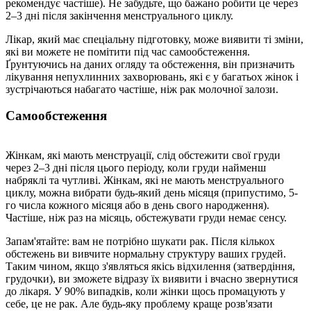
рекомендує частіше). Не забудьте, що бажано робити це через
2–3 дні після закінчення менструального циклу.
Лікар, який має спеціальну підготовку, може виявити ті зміни,
які ви можете не помітити під час самообстеження.
Ґрунтуючись на даних огляду та обстеження, він призначить
лікування непухлинних захворювань, які є у багатьох жінок і
зустрічаються набагато частіше, ніж рак молочної залози.
Самообстеження
Жінкам, які мають менструації, слід обстежити свої груди
через 2–3 дні після цього періоду, коли груди найменш
набряклі та чутливі. Жінкам, які не мають менструального
циклу, можна вибрати будь-який день місяця (припустимо, 5-
го числа кожного місяця або в день свого народження).
Частіше, ніж раз на місяць, обстежувати груди немає сенсу.
Запам'ятайте: вам не потрібно шукати рак. Після кількох
обстежень ви вивчите нормальну структуру ваших грудей.
Таким чином, якщо з'являться якісь відхилення (затвердіння,
грудочки), ви зможете відразу їх виявити і вчасно звернутися
до лікаря. У 90% випадків, коли жінки щось промацують у
себе, це не рак. Але будь-яку проблему краще розв'язати