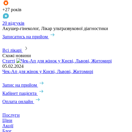
+27 років
+
20 відгуків
1
Акушер-гінеколог, Лікар ультразвукової діагностики
Л
Записатись на прийом
З
Всі лікарі
Схожі новини
Статті
С
05.02.2024
0
Чек-Ап для жінок у Києві, Львові, Житомирі
Г
Запис на прийом
Кабінет пацієнта
Оплата онлайн
Послуги
Ціни
Акції
Блог