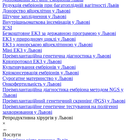
Редукція ембріонів при багатоплідній вагітності Львів
Донорство яйцеклітин у Львові
Штучне запліднення у Львові
Внутрішньоматкова інсемінація у Львові
ICSI
Безкоштовне ЕКЗ за державною програмою у Львові
ЕКЗ у природному циклі у Львові
ЕКЗ з донорською яйцеклітиною у Львові
Міні ЕКЗ у Львові
Преімплантаційна генетична діагностика у Львові
Кріопротокол ЕКЗ у Львові
Культивування ембріонів у Львові
Кріоконсервація ембріонів у Львові
Сурогатне материнство у Львові
Онкофертильність у Львові
Преімплантаційна діагностика ембріона методом NGS у
Львові
Преімплантаційний генетичний скринінг (PGS) у Львові
Преімплантаційне генетичне тестування на полігенні
захворювання у Львові
Репродуктивна хірургія у Львові
×
←
Послуги