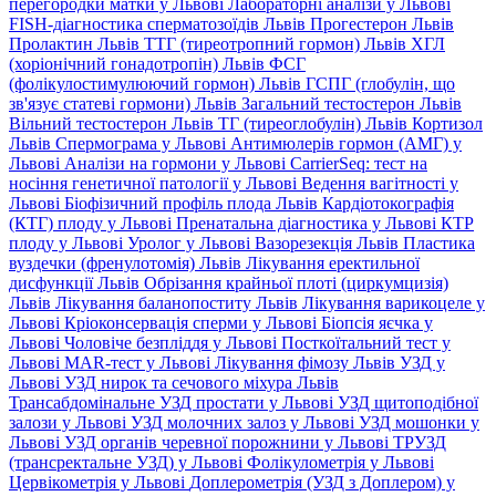
перегородки матки у Львові
Лабораторні аналізи у Львові
FISH-діагностика сперматозоїдів Львів
Прогестерон Львів
Пролактин Львів
ТТГ (тиреотропний гормон) Львів
ХГЛ
(хоріонічний гонадотропін) Львів
ФСГ
(фолікулостимулюючий гормон) Львів
ГСПГ (глобулін, що
зв'язує статеві гормони) Львів
Загальний тестостерон Львів
Вільний тестостерон Львів
ТГ (тиреоглобулін) Львів
Кортизол
Львів
Спермограма у Львові
Антимюлерів гормон (АМГ) у
Львові
Аналізи на гормони у Львові
CarrierSeq: тест на
носіння генетичної патології у Львові
Ведення вагітності у
Львові
Біофізичний профіль плода Львів
Кардіотокографія
(КТГ) плоду у Львові
Пренатальна діагностика у Львові
КТР
плоду у Львові
Уролог у Львові
Вазорезекція Львів
Пластика
вуздечки (френулотомія) Львів
Лікування еректильної
дисфункції Львів
Обрізання крайньої плоті (циркумцизія)
Львів
Лікування баланопоститу Львів
Лікування варикоцеле у
Львові
Кріоконсервація сперми у Львові
Біопсія яєчка у
Львові
Чоловіче безпліддя у Львові
Посткоїтальний тест у
Львові
MAR-тест у Львові
Лікування фімозу Львів
УЗД у
Львові
УЗД нирок та сечового міхура Львів
Трансабдомінальне УЗД простати у Львові
УЗД щитоподібної
залози у Львові
УЗД молочних залоз у Львові
УЗД мошонки у
Львові
УЗД органів черевної порожнини у Львові
ТРУЗД
(трансректальне УЗД) у Львові
Фолікулометрія у Львові
Цервікометрія у Львові
Доплерометрія (УЗД з Доплером) у