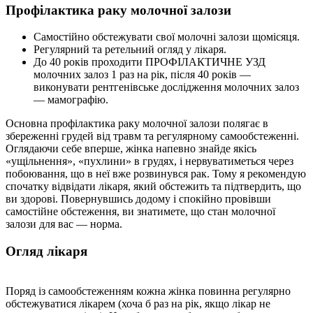
Профілактика раку молочної залози
Самостійно обстежувати свої молочні залози щомісяця.
Регулярний та ретельний огляд у лікаря.
До 40 років проходити ПРОФІЛАКТИЧНЕ УЗД
молочних залоз 1 раз на рік, після 40 років —
виконувати рентгенівське дослідження молочних залоз
— мамографію.
Основна профілактика раку молочної залози полягає в
збереженні грудей від травм та регулярному самообстеженні.
Оглядаючи себе вперше, жінка напевно знайде якісь
«ущільнення», «пухлини» в грудях, і нервуватиметься через
побоювання, що в неї вже розвинувся рак. Тому я рекомендую
спочатку відвідати лікаря, який обстежить та підтвердить, що
ви здорові. Повернувшись додому і спокійно провівши
самостійне обстеження, ви знатимете, що стан молочної
залози для вас — норма.
Огляд лікаря
Поряд із самообстеженням кожна жінка повинна регулярно
обстежуватися лікарем (хоча б раз на рік, якщо лікар не