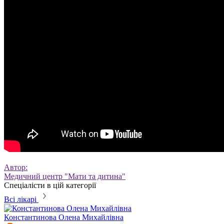
Автор:
Медичний центр "Мати та дитина"
Спеціалісти в цій категорії
Всі лікарі
Константинова
Олена Михайлівна
Б