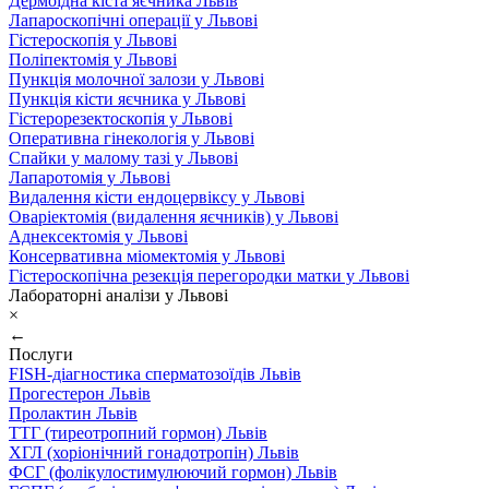
Дермоїдна кіста яєчника Львів
Лапароскопічні операції у Львові
Гістероскопія у Львові
Поліпектомія у Львові
Пункція молочної залози у Львові
Пункція кісти яєчника у Львові
Гістерорезектоскопія у Львові
Оперативна гінекологія у Львові
Спайки у малому тазі у Львові
Лапаротомія у Львові
Видалення кісти ендоцервіксу у Львові
Оваріектомія (видалення яєчників) у Львові
Аднексектомія у Львові
Консервативна міомектомія у Львові
Гістероскопічна резекція перегородки матки у Львові
Лабораторні аналізи у Львові
×
←
Послуги
FISH-діагностика сперматозоїдів Львів
Прогестерон Львів
Пролактин Львів
ТТГ (тиреотропний гормон) Львів
ХГЛ (хоріонічний гонадотропін) Львів
ФСГ (фолікулостимулюючий гормон) Львів