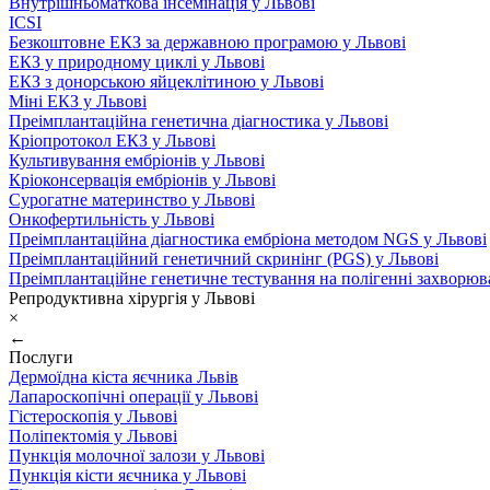
Внутрішньоматкова інсемінація у Львові
ICSI
Безкоштовне ЕКЗ за державною програмою у Львові
ЕКЗ у природному циклі у Львові
ЕКЗ з донорською яйцеклітиною у Львові
Міні ЕКЗ у Львові
Преімплантаційна генетична діагностика у Львові
Кріопротокол ЕКЗ у Львові
Культивування ембріонів у Львові
Кріоконсервація ембріонів у Львові
Сурогатне материнство у Львові
Онкофертильність у Львові
Преімплантаційна діагностика ембріона методом NGS у Львові
Преімплантаційний генетичний скринінг (PGS) у Львові
Преімплантаційне генетичне тестування на полігенні захворюв
Репродуктивна хірургія у Львові
×
←
Послуги
Дермоїдна кіста яєчника Львів
Лапароскопічні операції у Львові
Гістероскопія у Львові
Поліпектомія у Львові
Пункція молочної залози у Львові
Пункція кісти яєчника у Львові