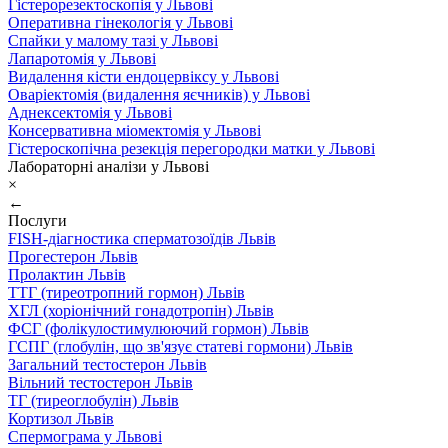
Гістерорезектоскопія у Львові
Оперативна гінекологія у Львові
Спайки у малому тазі у Львові
Лапаротомія у Львові
Видалення кісти ендоцервіксу у Львові
Оваріектомія (видалення яєчників) у Львові
Аднексектомія у Львові
Консервативна міомектомія у Львові
Гістероскопічна резекція перегородки матки у Львові
Лабораторні аналізи у Львові
×
←
Послуги
FISH-діагностика сперматозоїдів Львів
Прогестерон Львів
Пролактин Львів
ТТГ (тиреотропний гормон) Львів
ХГЛ (хоріонічний гонадотропін) Львів
ФСГ (фолікулостимулюючий гормон) Львів
ГСПГ (глобулін, що зв'язує статеві гормони) Львів
Загальний тестостерон Львів
Вільний тестостерон Львів
ТГ (тиреоглобулін) Львів
Кортизол Львів
Спермограма у Львові