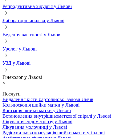
Репродуктивна хірургія у Львові
Лабораторні аналізи у Львові
Ведення вагітності у Львові
Уролог у Львові
УЗД у Львові
Гінеколог у Львові
×
←
Послуги
Видалення кісти бартолінової залози Львів
Кольпоскопія шийки матки у Львові
Конізація шийки матки у Львові
Встановлення внутрішньоматкової спіралі у Львові
Лікування ендометріозу у Львові
Лікування молочниці у Львові
Радіохвильова коагуляція шийки матки у Львові