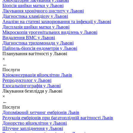
Амбулаторне лікування у Львові
Біопсія шийки матки у Львові
Лікування хронічного циститу у Львові
Діагностика хламідіозу у Львові
Аналізи на статеві захворювання та інфекції у Львові
Дисплазія шийки матки у Львові
Мікроскопія урогенітальних виділень у Львові
Видалення ВМС у Львові
Діагностика трихомонади у Львові
Пайпель-біопсія ендометрія у Львові
Планування вагітності у Львові
×
←
Послуги
Кріоконсервація яйцеклітин Львів
Репродуктолог у Львові
Ехосальпінгографія у Львові
Лікування безпліддя у Львові
×
←
Послуги
Допоміжний хетчинг ембріонів Львів
Редукція ембріонів при багатоплідній вагітності Львів
Донорство яйцеклітин у Львові
Штучне запліднення у Львові