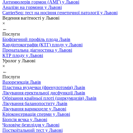
Антимюлерів гормон (АМГ) у Львові
Аналізи на гормони у Львові
CarrierSeq: тест на носіння генетичної патології у Львові
Ведення вагітності у Львові
×
←
Послуги
Біофізичний профіль плода Львів
Кардіотокографія (КТГ) плоду у Львові
Пренатальна діагностика у Львові
КТР плоду у Львові
Уролог у Львові
×
←
Послуги
Вазорезекція Львів
Пластика вуздечки (френулотомія) Львів
Лікування еректильної дисфункції Львів
Обрізання крайньої плоті (циркумцизія) Львів
Лікування баланопоститу Львів
Лікування варикоцеле у Львові
Кріоконсервація сперми у Львові
Біопсія яєчка у Львові
Чоловіче безпліддя у Львові
Посткоїтальний тест у Львові