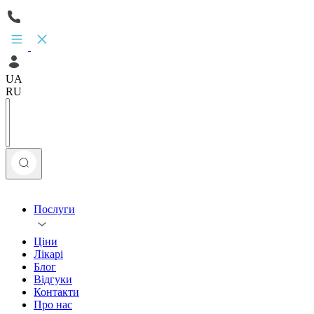
UA
RU
Послуги
Ціни
Лікарі
Блог
Відгуки
Контакти
Про нас