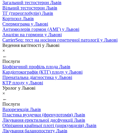
Загальний тестостерон Львів
Вільний тестостерон Львів
ТГ (тиреоглобулін) Львів
Кортизол Львів
Спермограма у Львові
Антимюлерів гормон (АМГ) у Львові
Аналізи на гормони у Львові
CarrierSeq: тест на носіння генетичної патології у Львові
Ведення вагітності у Львові
×
←
Послуги
Біофізичний профіль плода Львів
Кардіотокографія (КТГ) плоду у Львові
Пренатальна діагностика у Львові
КТР плоду у Львові
Уролог у Львові
×
←
Послуги
Вазорезекція Львів
Пластика вуздечки (френулотомія) Львів
Лікування еректильної дисфункції Львів
Обрізання крайньої плоті (циркумцизія) Львів
Лікування баланопоститу Львів