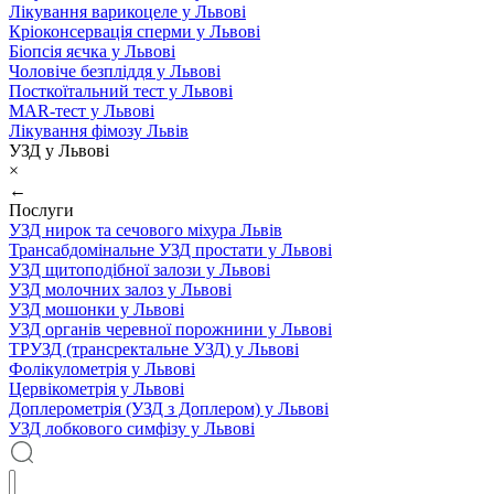
Лікування варикоцеле у Львові
Кріоконсервація сперми у Львові
Біопсія яєчка у Львові
Чоловіче безпліддя у Львові
Посткоїтальний тест у Львові
MAR-тест у Львові
Лікування фімозу Львів
УЗД у Львові
×
←
Послуги
УЗД нирок та сечового міхура Львів
Трансабдомінальне УЗД простати у Львові
УЗД щитоподібної залози у Львові
УЗД молочних залоз у Львові
УЗД мошонки у Львові
УЗД органів черевної порожнини у Львові
ТРУЗД (трансректальне УЗД) у Львові
Фолікулометрія у Львові
Цервікометрія у Львові
Доплерометрія (УЗД з Доплером) у Львові
УЗД лобкового симфізу у Львові