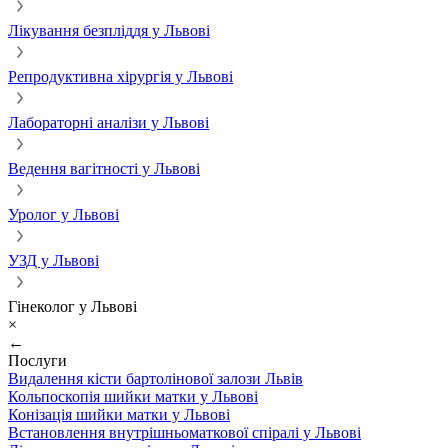
Лікування безпліддя у Львові
Репродуктивна хірургія у Львові
Лабораторні аналізи у Львові
Ведення вагітності у Львові
Уролог у Львові
УЗД у Львові
Гінеколог у Львові
×
←
Послуги
Видалення кісти бартолінової залози Львів
Кольпоскопія шийки матки у Львові
Конізація шийки матки у Львові
Встановлення внутрішньоматкової спіралі у Львові