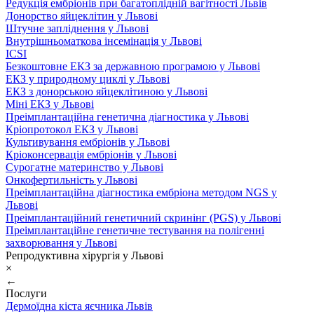
Редукція ембріонів при багатоплідній вагітності Львів
Донорство яйцеклітин у Львові
Штучне запліднення у Львові
Внутрішньоматкова інсемінація у Львові
ICSI
Безкоштовне ЕКЗ за державною програмою у Львові
ЕКЗ у природному циклі у Львові
ЕКЗ з донорською яйцеклітиною у Львові
Міні ЕКЗ у Львові
Преімплантаційна генетична діагностика у Львові
Кріопротокол ЕКЗ у Львові
Культивування ембріонів у Львові
Кріоконсервація ембріонів у Львові
Сурогатне материнство у Львові
Онкофертильність у Львові
Преімплантаційна діагностика ембріона методом NGS у
Львові
Преімплантаційний генетичний скринінг (PGS) у Львові
Преімплантаційне генетичне тестування на полігенні
захворювання у Львові
Репродуктивна хірургія у Львові
×
←
Послуги
Дермоїдна кіста яєчника Львів