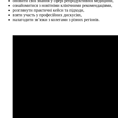
оновити свої знання у сфері репродуктивної медицини,
ознайомитися з новітніми клінічними рекомендаціями,
розглянути практичні кейси та підходи,
взяти участь у професійних дискусіях,
налагодити зв’язки з колегами з різних регіонів.