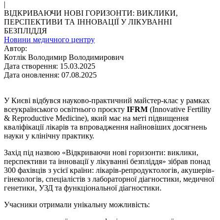
|
ВІДКРИВАЮЧИ НОВІ ГОРИЗОНТИ: ВИКЛИКИ,
ПЕРСПЕКТИВИ ТА ІННОВАЦІЇ У ЛІКУВАННІ
БЕЗПЛІДДЯ
Новини медичного центру
Автор:
Котлік Володимир Володимирович
Дата створення: 15.03.2025
Дата оновлення: 07.08.2025
У Києві відбувся науково-практичний майстер-клас у рамках
всеукраїнського освітнього проєкту
IFRM
(Innovative Fertility
& Reproductive Medicine), який має на меті підвищення
кваліфікації лікарів та впровадження найновіших досягнень
науки у клінічну практику.
Захід під назвою «Відкриваючи нові горизонти: виклики,
перспективи та інновації у лікуванні безпліддя» зібрав понад
300 фахівців з усієї країни: лікарів-репродуктологів, акушерів-
гінекологів, спеціалістів з лабораторної діагностики, медичної
генетики, УЗД та функціональної діагностики.
Учасники отримали унікальну можливість: