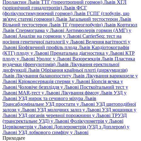
Пролактин Львів
ТТГ (тиреотропний гормон) Львів
ХГЛ
(хоріонічний гонадотропін) Львів
ФСГ
(фолікулостимулюючий гормон) Львів
ГСПГ (глобулін, що
зв'язує статеві гормони) Львів
Загальний тестостерон Львів
Вільний тестостерон Львів
ТГ (тиреоглобулін) Львів
Кортизол
Львів
Спермограма у Львові
Антимюлерів гормон (АМГ) у
Львові
Аналізи на гормони у Львові
CarrierSeq: тест на
носіння генетичної патології у Львові
Ведення вагітності у
Львові
Біофізичний профіль плода Львів
Кардіотокографія
(КТГ) плоду у Львові
Пренатальна діагностика у Львові
КТР
плоду у Львові
Уролог у Львові
Вазорезекція Львів
Пластика
вуздечки (френулотомія) Львів
Лікування еректильної
дисфункції Львів
Обрізання крайньої плоті (циркумцизія)
Львів
Лікування баланопоститу Львів
Лікування варикоцеле у
Львові
Кріоконсервація сперми у Львові
Біопсія яєчка у
Львові
Чоловіче безпліддя у Львові
Посткоїтальний тест у
Львові
MAR-тест у Львові
Лікування фімозу Львів
УЗД у
Львові
УЗД нирок та сечового міхура Львів
Трансабдомінальне УЗД простати у Львові
УЗД щитоподібної
залози у Львові
УЗД молочних залоз у Львові
УЗД мошонки у
Львові
УЗД органів черевної порожнини у Львові
ТРУЗД
(трансректальне УЗД) у Львові
Фолікулометрія у Львові
Цервікометрія у Львові
Доплерометрія (УЗД з Доплером) у
Львові
УЗД лобкового симфізу у Львові
Приходьте