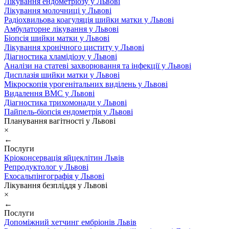
Лікування ендометріозу у Львові
Лікування молочниці у Львові
Радіохвильова коагуляція шийки матки у Львові
Амбулаторне лікування у Львові
Біопсія шийки матки у Львові
Лікування хронічного циститу у Львові
Діагностика хламідіозу у Львові
Аналізи на статеві захворювання та інфекції у Львові
Дисплазія шийки матки у Львові
Мікроскопія урогенітальних виділень у Львові
Видалення ВМС у Львові
Діагностика трихомонади у Львові
Пайпель-біопсія ендометрія у Львові
Планування вагітності у Львові
×
←
Послуги
Кріоконсервація яйцеклітин Львів
Репродуктолог у Львові
Ехосальпінгографія у Львові
Лікування безпліддя у Львові
×
←
Послуги
Допоміжний хетчинг ембріонів Львів