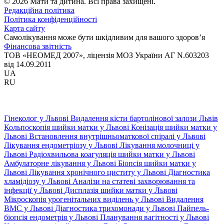
© 2026 Мати та дитина. Всі права захищені.
Редакційна політика
Політика конфіденційності
Карта сайту
Самолікування може бути шкідливим для вашого здоров’я
Фінансова звітність
ТОВ «НЕОМЕД 2007», ліцензія МОЗ України АГ N.603203
від 14.09.2011
UA
RU
Гінеколог у Львові
Видалення кісти бартолінової залози Львів
Кольпоскопія шийки матки у Львові
Конізація шийки матки у
Львові
Встановлення внутрішньоматкової спіралі у Львові
Лікування ендометріозу у Львові
Лікування молочниці у
Львові
Радіохвильова коагуляція шийки матки у Львові
Амбулаторне лікування у Львові
Біопсія шийки матки у
Львові
Лікування хронічного циститу у Львові
Діагностика
хламідіозу у Львові
Аналізи на статеві захворювання та
інфекції у Львові
Дисплазія шийки матки у Львові
Мікроскопія урогенітальних виділень у Львові
Видалення
ВМС у Львові
Діагностика трихомонади у Львові
Пайпель-
біопсія ендометрія у Львові
Планування вагітності у Львові