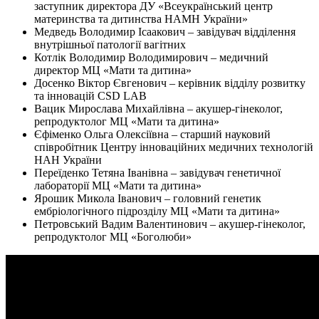
заступник директора ДУ «Всеукраїнський центр
материнства та дитинства НАМН України»
Медведь Володимир Ісаакович – завідувач відділення
внутрішньої патології вагітних
Котлік Володимир Володимирович – медичний
директор МЦ «Мати та дитина»
Досенко Віктор Євгенович – керівник відділу розвитку
та інновацій CSD LAB
Вацик Мирослава Михайлівна – акушер-гінеколог,
репродуктолог МЦ «Мати та дитина»
Єфіменко Ольга Олексіївна – старший науковий
співробітник Центру інноваційних медичних технологій
НАН України
Переїденко Тетяна Іванівна – завідувач генетичної
лабораторії МЦ «Мати та дитина»
Ярошик Микола Іванович – головний генетик
ембріологічного підрозділу МЦ «Мати та дитина»
Петровський Вадим Валентинович – акушер-гінеколог,
репродуктолог МЦ «Боголюби»