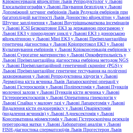
Кріоконсервація яйцеклітин Львів
Репродуктолог у Львові
Ехосальпінгографія у Львові
Лікування безпліддя у Львові
Допоміжний хетчинг ембріонів Львів
Редукція ембріонів при
багатоплідній вагітності Львів
Донорство яйцеклітин у Львові
Штучне запліднення у Львові
Внутрішньоматкова інсемінація
у Львові
ICSI
Безкоштовне ЕКЗ за державною програмою у
Львові
ЕКЗ у природному циклі у Львові
ЕКЗ з донорською
яйцеклітиною у Львові
Міні ЕКЗ у Львові
Преімплантаційна
генетична діагностика у Львові
Кріопротокол ЕКЗ у Львові
Культивування ембріонів у Львові
Кріоконсервація ембріонів у
Львові
Сурогатне материнство у Львові
Онкофертильність у
Львові
Преімплантаційна діагностика ембріона методом NGS
у Львові
Преімплантаційний генетичний скринінг (PGS) у
Львові
Преімплантаційне генетичне тестування на полігенні
захворювання у Львові
Репродуктивна хірургія у Львові
Дермоїдна кіста яєчника Львів
Лапароскопічні операції у
Львові
Гістероскопія у Львові
Поліпектомія у Львові
Пункція
молочної залози у Львові
Пункція кісти яєчника у Львові
Гістерорезектоскопія у Львові
Оперативна гінекологія у
Львові
Спайки у малому тазі у Львові
Лапаротомія у Львові
Видалення кісти ендоцервіксу у Львові
Оваріектомія
(видалення яєчників) у Львові
Аднексектомія у Львові
Консервативна міомектомія у Львові
Гістероскопічна резекція
перегородки матки у Львові
Лабораторні аналізи у Львові
FISH-діагностика сперматозоїдів Львів
Прогестерон Львів