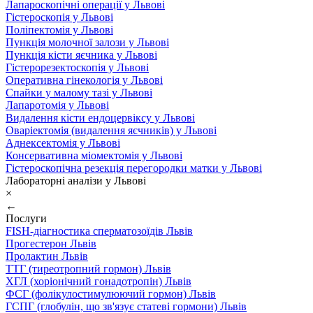
Лапароскопічні операції у Львові
Гістероскопія у Львові
Поліпектомія у Львові
Пункція молочної залози у Львові
Пункція кісти яєчника у Львові
Гістерорезектоскопія у Львові
Оперативна гінекологія у Львові
Спайки у малому тазі у Львові
Лапаротомія у Львові
Видалення кісти ендоцервіксу у Львові
Оваріектомія (видалення яєчників) у Львові
Аднексектомія у Львові
Консервативна міомектомія у Львові
Гістероскопічна резекція перегородки матки у Львові
Лабораторні аналізи у Львові
×
←
Послуги
FISH-діагностика сперматозоїдів Львів
Прогестерон Львів
Пролактин Львів
ТТГ (тиреотропний гормон) Львів
ХГЛ (хоріонічний гонадотропін) Львів
ФСГ (фолікулостимулюючий гормон) Львів
ГСПГ (глобулін, що зв'язує статеві гормони) Львів