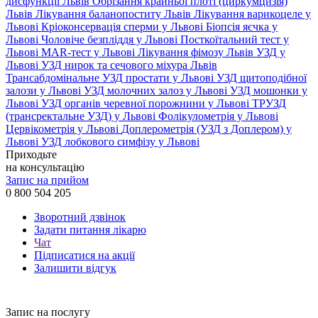
дисфункції Львів
Обрізання крайньої плоті (циркумцизія)
Львів
Лікування баланопоститу Львів
Лікування варикоцеле у
Львові
Кріоконсервація сперми у Львові
Біопсія яєчка у
Львові
Чоловіче безпліддя у Львові
Посткоїтальний тест у
Львові
MAR-тест у Львові
Лікування фімозу Львів
УЗД у
Львові
УЗД нирок та сечового міхура Львів
Трансабдомінальне УЗД простати у Львові
УЗД щитоподібної
залози у Львові
УЗД молочних залоз у Львові
УЗД мошонки у
Львові
УЗД органів черевної порожнини у Львові
ТРУЗД
(трансректальне УЗД) у Львові
Фолікулометрія у Львові
Цервікометрія у Львові
Доплерометрія (УЗД з Доплером) у
Львові
УЗД лобкового симфізу у Львові
Приходьте
на консультацію
Запис на прийом
0 800 504 205
Зворотний дзвінок
Задати питання лікарю
Чат
Підписатися на акції
Залишити відгук
Запис на послугу