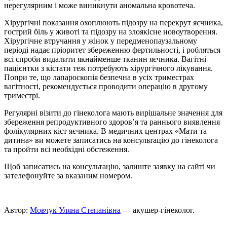
нерегулярним і може виникнути аномальна кровотеча.
Хірургічні показання охоплюють підозру на перекрут яєчника,
гострий біль у животі та підозру на злоякісне новоутворення.
Хірургічне втручання у жінок у передменопаузальному
періоді надає пріоритет збереженню фертильності, і робляться
всі спроби видалити якнайменше тканин яєчника. Вагітні
пацієнтки з кістати теж потребують хірургічного лікування.
Попри те, що лапароскопія безпечна в усіх триместрах
вагітності, рекомендується проводити операцію в другому
триместрі.
Регулярні візити до гінеколога мають вирішальне значення для
збереження репродуктивного здоров’я та раннього виявлення
фолікулярних кіст яєчника. В медичних центрах «Мати та
дитина» ви можете записатись на консультацію до гінеколога
та пройти всi необхiднi обстеження.
Щоб записатись на консультацію, залиште заявку на сайті чи
зателефонуйте за вказаним номером.
Автор:
Мовчук Уляна Степанівна
— акушер-гінеколог.