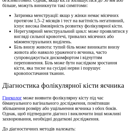
безсимптомно. Однак, якщо кіста збільшується до 50 мм або
більше, можуть виникнути такі симптоми:
Затримка менструації: якщо у жінки немає місячних
протягом 1,5–2 місяців і тест на вагітність негативний,
існує висока ймовірність розвитку фолікулярної кісти.
Нерегулярний менструальний цикл: може проявлятися у
вигляді сильної кровотечі, тривалих місячних або
міжменструальних виділень.
Біль внизу живота: тупий біль може виникати внизу
живота або навколо ураженого яєчника, часто
супроводжується дискомфортом і відчуттям
переповнення. Біль може бути наслідком зростання
кісти, яка тисне на сусідні нерви і порушує
кровопостачання тканин.
Діагностика фолікулярної кісти яєчника
Гінеколог
може виявити фолікулярну кісту під час
бімануального вагінального дослідження, помітивши
збільшення розміру або ущільнення яєчника з обох боків.
Однак, щоб підтвердити діагноз і виключити інші можливі
захворювання, необхідні додаткові дослідження.
До діагностичних методів належать: