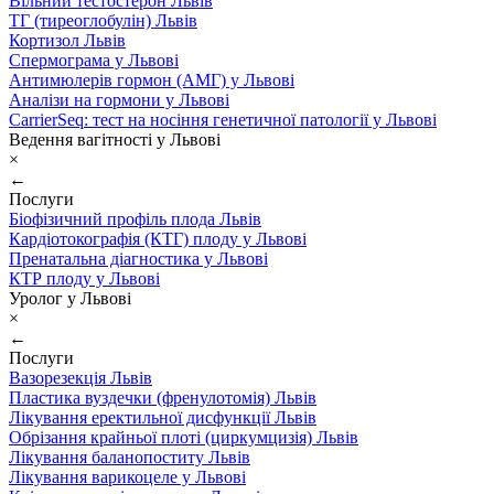
Вільний тестостерон Львів
ТГ (тиреоглобулін) Львів
Кортизол Львів
Спермограма у Львові
Антимюлерів гормон (АМГ) у Львові
Аналізи на гормони у Львові
CarrierSeq: тест на носіння генетичної патології у Львові
Ведення вагітності у Львові
×
←
Послуги
Біофізичний профіль плода Львів
Кардіотокографія (КТГ) плоду у Львові
Пренатальна діагностика у Львові
КТР плоду у Львові
Уролог у Львові
×
←
Послуги
Вазорезекція Львів
Пластика вуздечки (френулотомія) Львів
Лікування еректильної дисфункції Львів
Обрізання крайньої плоті (циркумцизія) Львів
Лікування баланопоститу Львів
Лікування варикоцеле у Львові