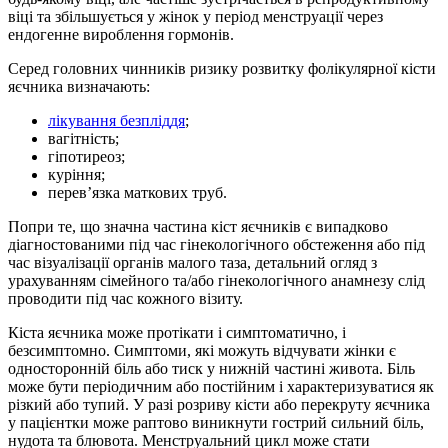
віці та збільшується у жінок у період менструації через
ендогенне вироблення гормонів.
Серед головних чинників ризику розвитку фолікулярної кісти
яєчника визначають:
лікування безпліддя
;
вагітність;
гіпотиреоз;
куріння;
перев’язка маткових труб.
Попри те, що значна частина кіст яєчників є випадково
дiагностованими під час гінекологічного обстеження або під
час візуалізації органів малого таза, детальний огляд з
урахуванням сімейного та/або гінекологічного анамнезу слід
проводити під час кожного візиту.
Кіста яєчника може протікати і симптоматично, і
безсимптомно. Симптоми, які можуть відчувати жінки є
односторонній біль або тиск у нижній частині живота. Біль
може бути періодичним або постійним і характеризуватися як
різкий або тупий. У разі розриву кісти або перекруту яєчника
у пацієнтки може раптово виникнути гострий сильний біль,
нудота та блювота. Менструальний цикл може стати