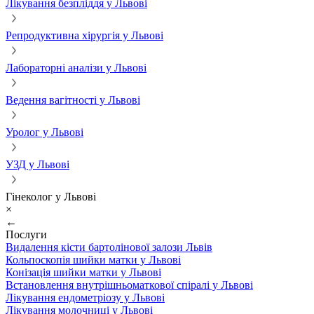
Лікування безпліддя у Львові
Репродуктивна хірургія у Львові
Лабораторні аналізи у Львові
Ведення вагітності у Львові
Уролог у Львові
УЗД у Львові
Гінеколог у Львові
×
←
Послуги
Видалення кісти бартолінової залози Львів
Кольпоскопія шийки матки у Львові
Конізація шийки матки у Львові
Встановлення внутрішньоматкової спіралі у Львові
Лікування ендометріозу у Львові
Лікування молочниці у Львові