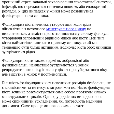
хронічний стрес, запальні захворювання сечостатевої системи,
інфекції, що передаються статевим шляхом, або ендокринні
розлади. У цих випадках у жінки може розвинутися
фолікулярна кіста яєчника.
Фолікулярна кіста яєчника утворюється, коли зріла
яйцеклітина з поточного
менструального циклу
не
вивільняється, а замість цього залишається у своєму фолікулі,
утворюючи заповнений рідиною мішок або кісту. Цей тип
кісти найчастіше виникає в правому яєчнику, який має
тенденцію бути більш активним, водночас кіста обох яєчників
зустрічається рідко.
Фолікулярні кісти також відомі як доброякісні або
функціональні, найчастіше зустрічаються у жінок
репродуктивного віку, інколи у дівчат препубертатного віку,
але відсутні в жінок у постменопаузі.
Більшість фолікулярних кіст невеликих розмірів безболісні, не
є злоякісними та не несуть загрози життю. Часто фолікулярна
кіста яєчника розсмоктуються сама собою протягом кількох
менструальних циклів. Однак, у рідкісних випадках вона
може спричинити ускладнення, які потребують медичної
допомоги. Саме про це ми поговоримо в статті.