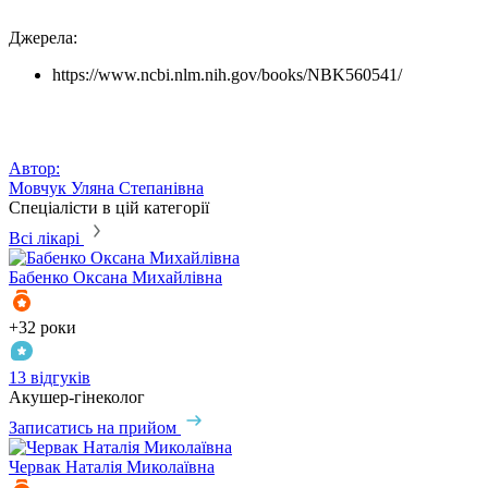
Джерела:
https://www.ncbi.nlm.nih.gov/books/NBK560541/
Автор:
Мовчук Уляна Степанівна
Спеціалісти в цій категорії
Всі лікарі
Бабенко
Оксана Михайлівна
+32 роки
13 відгуків
Акушер-гінеколог
Записатись на прийом
Червак
Наталія Миколаївна