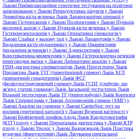
Львові
Преімплантаційне генетичне тестування на полігенні
захворювання у Львові
Репродуктивна хірургія у Львові
Дермоїдна кіста яєчника Львів
Лапароскопічні операції у
Львові
Гістероскопія у Львові
Поліпектомія у Львові
Пункція
молочної залози у Львові
Пункція кісти яєчника у Львові
Гістерорезектоскопія у Львові
Оперативна гінекологія у
Львові
Спайки у малому тазі у Львові
Лапаротомія у Львові
Видалення кісти ендоцервіксу у Львові
Оваріектомія
(видалення яєчників) у Львові
Аднексектомія у Львові
Консервативна міомектомія у Львові
Гістероскопічна резекція
перегородки матки у Львові
Лабораторні аналізи у Львові
FISH-діагностика сперматозоїдів Львів
Прогестерон Львів
Пролактин Львів
ТТГ (тиреотропний гормон) Львів
ХГЛ
(хоріонічний гонадотропін) Львів
ФСГ
(фолікулостимулюючий гормон) Львів
ГСПГ (глобулін, що
зв'язує статеві гормони) Львів
Загальний тестостерон Львів
Вільний тестостерон Львів
ТГ (тиреоглобулін) Львів
Кортизол
Львів
Спермограма у Львові
Антимюлерів гормон (АМГ) у
Львові
Аналізи на гормони у Львові
CarrierSeq: тест на
носіння генетичної патології у Львові
Ведення вагітності у
Львові
Біофізичний профіль плода Львів
Кардіотокографія
(КТГ) плоду у Львові
Пренатальна діагностика у Львові
КТР
плоду у Львові
Уролог у Львові
Вазорезекція Львів
Пластика
вуздечки (френулотомія) Львів
Лікування еректильної