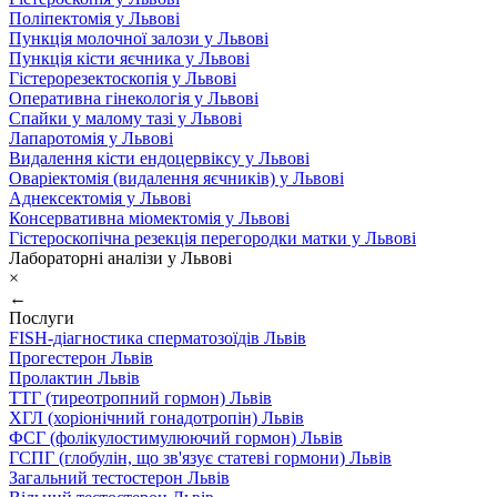
Поліпектомія у Львові
Пункція молочної залози у Львові
Пункція кісти яєчника у Львові
Гістерорезектоскопія у Львові
Оперативна гінекологія у Львові
Спайки у малому тазі у Львові
Лапаротомія у Львові
Видалення кісти ендоцервіксу у Львові
Оваріектомія (видалення яєчників) у Львові
Аднексектомія у Львові
Консервативна міомектомія у Львові
Гістероскопічна резекція перегородки матки у Львові
Лабораторні аналізи у Львові
×
←
Послуги
FISH-діагностика сперматозоїдів Львів
Прогестерон Львів
Пролактин Львів
ТТГ (тиреотропний гормон) Львів
ХГЛ (хоріонічний гонадотропін) Львів
ФСГ (фолікулостимулюючий гормон) Львів
ГСПГ (глобулін, що зв'язує статеві гормони) Львів
Загальний тестостерон Львів