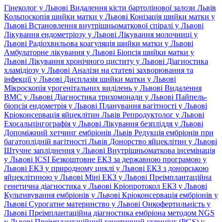
Гінеколог у Львові
Видалення кісти бартолінової залози Львів
Кольпоскопія шийки матки у Львові
Конізація шийки матки у
Львові
Встановлення внутрішньоматкової спіралі у Львові
Лікування ендометріозу у Львові
Лікування молочниці у
Львові
Радіохвильова коагуляція шийки матки у Львові
Амбулаторне лікування у Львові
Біопсія шийки матки у
Львові
Лікування хронічного циститу у Львові
Діагностика
хламідіозу у Львові
Аналізи на статеві захворювання та
інфекції у Львові
Дисплазія шийки матки у Львові
Мікроскопія урогенітальних виділень у Львові
Видалення
ВМС у Львові
Діагностика трихомонади у Львові
Пайпель-
біопсія ендометрія у Львові
Планування вагітності у Львові
Кріоконсервація яйцеклітин Львів
Репродуктолог у Львові
Ехосальпінгографія у Львові
Лікування безпліддя у Львові
Допоміжний хетчинг ембріонів Львів
Редукція ембріонів при
багатоплідній вагітності Львів
Донорство яйцеклітин у Львові
Штучне запліднення у Львові
Внутрішньоматкова інсемінація
у Львові
ICSI
Безкоштовне ЕКЗ за державною програмою у
Львові
ЕКЗ у природному циклі у Львові
ЕКЗ з донорською
яйцеклітиною у Львові
Міні ЕКЗ у Львові
Преімплантаційна
генетична діагностика у Львові
Кріопротокол ЕКЗ у Львові
Культивування ембріонів у Львові
Кріоконсервація ембріонів у
Львові
Сурогатне материнство у Львові
Онкофертильність у
Львові
Преімплантаційна діагностика ембріона методом NGS
у Львові
Преімплантаційний генетичний скринінг (PGS) у