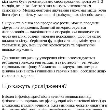
кіст може бути рекомендовано спостереження протягом 1–3
місяців, оскільки багато з них можуть розсмоктатися
самостійно. Медикаментозне лікування також має місце, хоча
його ефективність у зменшенні фолікулярних кіст обмежена.
Якщо кіста більша або продовжує рости, можна порадити
хірургічне видалення. Зазвичай використовується
лапароскопія — малоінвазивна операція, яка виконується
через невеликі розрізи черевної порожнини, щоб повністю
видалити кісту, зберігаючи функцію яєчника, мінімізуючи
травматизацію, зменшуючи крововтрату та гарантуючи
швидке одужання.
Для зниження ризику утворення кісти рекомендуються
регулярні гінекологічні огляди, а за потреби — регуляцію
гормонального фону. Збалансоване харчування, помірна
фізична активність і уникнення гарячих ванн, особливо якщо
є схильність до кіст.
Що кажуть дослiдження?
Етіологія фолікулярної кісти яєчника коливається від
фізіологічно нормальних (фолікулярні або лютеїнові кісти) до
злоякісних пухлин яєчників. Кіста яєчника може виникнути в
будь-якому віці, але частіше зустрічається в репродуктивному