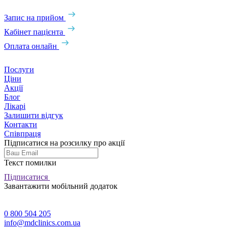
Запис на прийом
Кабінет пацієнта
Оплата онлайн
Послуги
Ціни
Акції
Блог
Лікарі
Залишити відгук
Контакти
Співпраця
Підписатися на розсилку про акції
Текст помилки
Підписатися
Завантажити мобільний додаток
0 800 504 205
info@mdclinics.com.ua