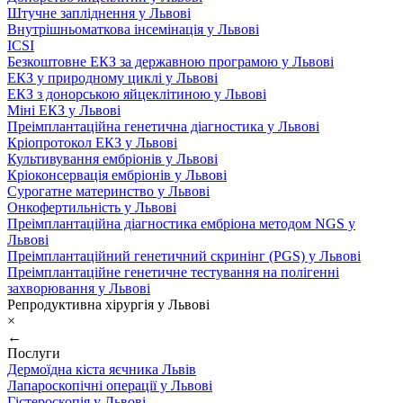
Штучне запліднення у Львові
Внутрішньоматкова інсемінація у Львові
ICSI
Безкоштовне ЕКЗ за державною програмою у Львові
ЕКЗ у природному циклі у Львові
ЕКЗ з донорською яйцеклітиною у Львові
Міні ЕКЗ у Львові
Преімплантаційна генетична діагностика у Львові
Кріопротокол ЕКЗ у Львові
Культивування ембріонів у Львові
Кріоконсервація ембріонів у Львові
Сурогатне материнство у Львові
Онкофертильність у Львові
Преімплантаційна діагностика ембріона методом NGS у
Львові
Преімплантаційний генетичний скринінг (PGS) у Львові
Преімплантаційне генетичне тестування на полігенні
захворювання у Львові
Репродуктивна хірургія у Львові
×
←
Послуги
Дермоїдна кіста яєчника Львів
Лапароскопічні операції у Львові
Гістероскопія у Львові