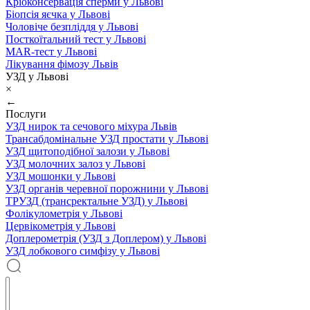
Кріоконсервація сперми у Львові
Біопсія яєчка у Львові
Чоловіче безпліддя у Львові
Посткоїтальний тест у Львові
MAR-тест у Львові
Лікування фімозу Львів
УЗД у Львові
×
←
Послуги
УЗД нирок та сечового міхура Львів
Трансабдомінальне УЗД простати у Львові
УЗД щитоподібної залози у Львові
УЗД молочних залоз у Львові
УЗД мошонки у Львові
УЗД органів черевної порожнини у Львові
ТРУЗД (трансректальне УЗД) у Львові
Фолікулометрія у Львові
Цервікометрія у Львові
Доплерометрія (УЗД з Доплером) у Львові
УЗД лобкового симфізу у Львові