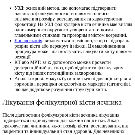
УЗД: основний метод, що допомагає підтвердити
наявність фолікулярної кісти шляхом точного
визначення розміру, розташування та характеристик
кровотоку. На УЗД фолікулярна кіста яєчника має вигляд
однокамерного округлого утворення з тонкими
гладенькими стінками та прозорим вмістом всередині.
Лапароскопія
: виконується терміново, якщо є підозра на
розрив кісти або перекрут її ніжки. Ця малоінвазивна
процедура може і діагностувати, і лікувати кісту шляхом
резекції.
КТ або МРТ: за їх допомогою можна провести
диференційний діагноз, щоб відрізнити фолікулярну
кісту від інших потенційних захворювань.
Аналізи крові: можуть бути призначені для оцінки рівня
гормонів і перевірки онкологічних маркерів (антигенів),
що дає додаткове розуміння структури кісти.
Лiкування фолікулярної кісти яєчника
Після діагностики фолікулярної кісти яєчника лікування
підбирається індивідуально для кожної пацієнтки. Лікар
враховує такі чинники, як-от розмір кісти, розташування, вік
пацієнтки та індивідуальний стан здоров’я. Для невеликих