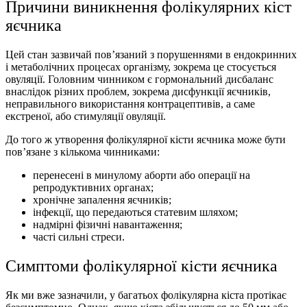
Причини виникнення фолікулярних кіст
яєчника
Цей стан зазвичай пов’язаний з порушеннями в ендокринних
і метаболічних процесах організму, зокрема це стосується
овуляції. Головним чинником є гормональний дисбаланс
внаслідок різних проблем, зокрема дисфункції яєчників,
неправильного використання контрацептивів, а саме
екстреної, або стимуляції овуляції.
До того ж утворення фолікулярної кісти яєчника може бути
пов’язане з кількома чинниками:
перенесені в минулому аборти або операції на
репродуктивних органах;
хронічне запалення яєчників;
інфекції, що передаються статевим шляхом;
надмірні фізичні навантаження;
часті сильні стреси.
Симптоми фолікулярної кісти яєчника
Як ми вже зазначили, у багатьох фолікулярна кіста протікає