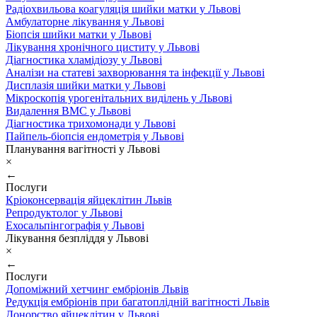
Радіохвильова коагуляція шийки матки у Львові
Амбулаторне лікування у Львові
Біопсія шийки матки у Львові
Лікування хронічного циститу у Львові
Діагностика хламідіозу у Львові
Аналізи на статеві захворювання та інфекції у Львові
Дисплазія шийки матки у Львові
Мікроскопія урогенітальних виділень у Львові
Видалення ВМС у Львові
Діагностика трихомонади у Львові
Пайпель-біопсія ендометрія у Львові
Планування вагітності у Львові
×
←
Послуги
Кріоконсервація яйцеклітин Львів
Репродуктолог у Львові
Ехосальпінгографія у Львові
Лікування безпліддя у Львові
×
←
Послуги
Допоміжний хетчинг ембріонів Львів
Редукція ембріонів при багатоплідній вагітності Львів
Донорство яйцеклітин у Львові