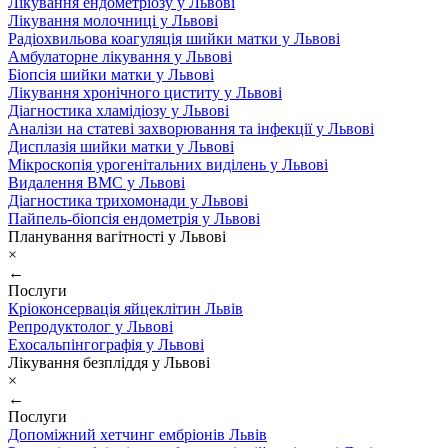
Лікування ендометріозу у Львові
Лікування молочниці у Львові
Радіохвильова коагуляція шийки матки у Львові
Амбулаторне лікування у Львові
Біопсія шийки матки у Львові
Лікування хронічного циститу у Львові
Діагностика хламідіозу у Львові
Аналізи на статеві захворювання та інфекції у Львові
Дисплазія шийки матки у Львові
Мікроскопія урогенітальних виділень у Львові
Видалення ВМС у Львові
Діагностика трихомонади у Львові
Пайпель-біопсія ендометрія у Львові
Планування вагітності у Львові
×
←
Послуги
Кріоконсервація яйцеклітин Львів
Репродуктолог у Львові
Ехосальпінгографія у Львові
Лікування безпліддя у Львові
×
←
Послуги
Допоміжний хетчинг ембріонів Львів