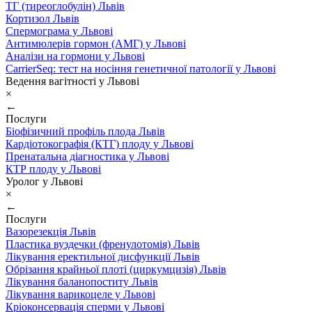
ТГ (тиреоглобулін) Львів
Кортизол Львів
Спермограма у Львові
Антимюлерів гормон (АМГ) у Львові
Аналізи на гормони у Львові
CarrierSeq: тест на носіння генетичної патології у Львові
Ведення вагітності у Львові
×
←
Послуги
Біофізичний профіль плода Львів
Кардіотокографія (КТГ) плоду у Львові
Пренатальна діагностика у Львові
КТР плоду у Львові
Уролог у Львові
×
←
Послуги
Вазорезекція Львів
Пластика вуздечки (френулотомія) Львів
Лікування еректильної дисфункції Львів
Обрізання крайньої плоті (циркумцизія) Львів
Лікування баланопоститу Львів
Лікування варикоцеле у Львові
Кріоконсервація сперми у Львові