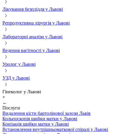
Лікування безпліддя у Львові
Репродуктивна хірургія у Львові
Лабораторні аналізи у Львові
Ведення вагітності у Львові
Уролог у Львові
УЗД у Львові
Гінеколог у Львові
×
←
Послуги
Видалення кісти бартолінової залози Львів
Кольпоскопія шийки матки у Львові
Конізація шийки матки у Львові
Встановлення внутрішньоматкової спіралі у Львові