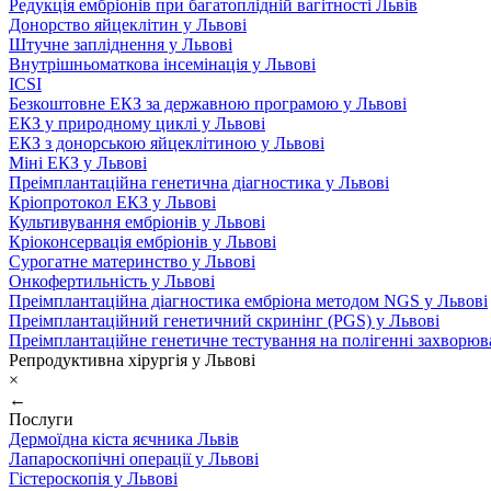
Редукція ембріонів при багатоплідній вагітності Львів
Донорство яйцеклітин у Львові
Штучне запліднення у Львові
Внутрішньоматкова інсемінація у Львові
ICSI
Безкоштовне ЕКЗ за державною програмою у Львові
ЕКЗ у природному циклі у Львові
ЕКЗ з донорською яйцеклітиною у Львові
Міні ЕКЗ у Львові
Преімплантаційна генетична діагностика у Львові
Кріопротокол ЕКЗ у Львові
Культивування ембріонів у Львові
Кріоконсервація ембріонів у Львові
Сурогатне материнство у Львові
Онкофертильність у Львові
Преімплантаційна діагностика ембріона методом NGS у Львові
Преімплантаційний генетичний скринінг (PGS) у Львові
Преімплантаційне генетичне тестування на полігенні захворюв
Репродуктивна хірургія у Львові
×
←
Послуги
Дермоїдна кіста яєчника Львів
Лапароскопічні операції у Львові
Гістероскопія у Львові