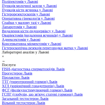
Поліпектомія у Львові
Пункція молочної залози у Львові
Пункція кісти яєчника у Львові
Гістерорезектоскопія у Львові
Оперативна гінекологія у Львові
Спайки у малому тазі у Львові
Лапаротомія у Львові
Видалення кісти ендоцервіксу у Львові
Оваріектомія (видалення яєчників) у Львові
Аднексектомія у Львові
Консервативна міомектомія у Львові
Гістероскопічна резекція перегородки матки у Львові
Лабораторні аналізи у Львові
×
←
Послуги
FISH-діагностика сперматозоїдів Львів
Прогестерон Львів
Пролактин Львів
ТТГ (тиреотропний гормон) Львів
ХГЛ (хоріонічний гонадотропін) Львів
ФСГ (фолікулостимулюючий гормон) Львів
ГСПГ (глобулін, що зв'язує статеві гормони) Львів
Загальний тестостерон Львів
Вільний тестостерон Львів