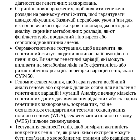
діагностики генетичних захворювань.
Скринінг новонароджених, щоб виявити генетичні
розлади на ранньому етапі життя, щоб гарантувати
швидке лікування. Зазвичай передбачає укол п’яти для
взяття невеликого зразка крові новонародженого для
аналізу: скринінг метаболічних розладів, як-от
фенілкетонурія, вроджений гіпотиреоз або
серпопобідноклітинна анемія.
Фармакогенетичне тестування, щоб визначити, як
генетичний статус людини впливає на її реакцію на
певні ліки. Визначає генетичні варіації, які можуть
впливати на метаболізм ліків та їх ефективність або
ризик побічних реакцій: перевірка варіацій генів, як-от
CYP450.
Геномне секвенування, щоб гарантувати всебічний
аналіз геному або окремих ділянок особи для виявлення
генетичних варіацій і мутацій.Аналізує велику кількість
генетичних даних для виявлення рідкісних або складних
генетичних захворювань, зокрема тих, які не
охоплюються стандартними тестами: секвенування
повного геному (WGS), секвенування повного екзому
(WES) і цільове секвенування.
Тестування експресії генів, щоб виміряти активність
конкретних генів і те, як рівні їхньої експресії можуть
бути пов’язані з хворобливими станами або реакцією на