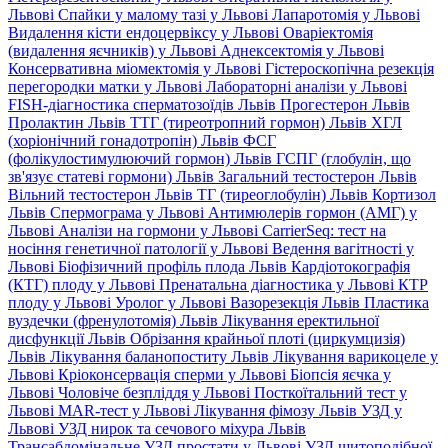
Львові
Спайки у малому тазі у Львові
Лапаротомія у Львові
Видалення кісти ендоцервіксу у Львові
Оваріектомія
(видалення яєчників) у Львові
Аднексектомія у Львові
Консервативна міомектомія у Львові
Гістероскопічна резекція
перегородки матки у Львові
Лабораторні аналізи у Львові
FISH-діагностика сперматозоїдів Львів
Прогестерон Львів
Пролактин Львів
ТТГ (тиреотропний гормон) Львів
ХГЛ
(хоріонічний гонадотропін) Львів
ФСГ
(фолікулостимулюючий гормон) Львів
ГСПГ (глобулін, що
зв'язує статеві гормони) Львів
Загальний тестостерон Львів
Вільний тестостерон Львів
ТГ (тиреоглобулін) Львів
Кортизол
Львів
Спермограма у Львові
Антимюлерів гормон (АМГ) у
Львові
Аналізи на гормони у Львові
CarrierSeq: тест на
носіння генетичної патології у Львові
Ведення вагітності у
Львові
Біофізичний профіль плода Львів
Кардіотокографія
(КТГ) плоду у Львові
Пренатальна діагностика у Львові
КТР
плоду у Львові
Уролог у Львові
Вазорезекція Львів
Пластика
вуздечки (френулотомія) Львів
Лікування еректильної
дисфункції Львів
Обрізання крайньої плоті (циркумцизія)
Львів
Лікування баланопоститу Львів
Лікування варикоцеле у
Львові
Кріоконсервація сперми у Львові
Біопсія яєчка у
Львові
Чоловіче безпліддя у Львові
Посткоїтальний тест у
Львові
MAR-тест у Львові
Лікування фімозу Львів
УЗД у
Львові
УЗД нирок та сечового міхура Львів
Трансабдомінальне УЗД простати у Львові
УЗД щитоподібної