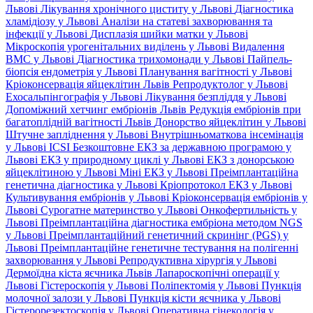
Львові
Лікування хронічного циститу у Львові
Діагностика
хламідіозу у Львові
Аналізи на статеві захворювання та
інфекції у Львові
Дисплазія шийки матки у Львові
Мікроскопія урогенітальних виділень у Львові
Видалення
ВМС у Львові
Діагностика трихомонади у Львові
Пайпель-
біопсія ендометрія у Львові
Планування вагітності у Львові
Кріоконсервація яйцеклітин Львів
Репродуктолог у Львові
Ехосальпінгографія у Львові
Лікування безпліддя у Львові
Допоміжний хетчинг ембріонів Львів
Редукція ембріонів при
багатоплідній вагітності Львів
Донорство яйцеклітин у Львові
Штучне запліднення у Львові
Внутрішньоматкова інсемінація
у Львові
ICSI
Безкоштовне ЕКЗ за державною програмою у
Львові
ЕКЗ у природному циклі у Львові
ЕКЗ з донорською
яйцеклітиною у Львові
Міні ЕКЗ у Львові
Преімплантаційна
генетична діагностика у Львові
Кріопротокол ЕКЗ у Львові
Культивування ембріонів у Львові
Кріоконсервація ембріонів у
Львові
Сурогатне материнство у Львові
Онкофертильність у
Львові
Преімплантаційна діагностика ембріона методом NGS
у Львові
Преімплантаційний генетичний скринінг (PGS) у
Львові
Преімплантаційне генетичне тестування на полігенні
захворювання у Львові
Репродуктивна хірургія у Львові
Дермоїдна кіста яєчника Львів
Лапароскопічні операції у
Львові
Гістероскопія у Львові
Поліпектомія у Львові
Пункція
молочної залози у Львові
Пункція кісти яєчника у Львові
Гістерорезектоскопія у Львові
Оперативна гінекологія у