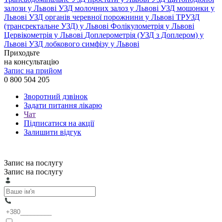
залози у Львові
УЗД молочних залоз у Львові
УЗД мошонки у
Львові
УЗД органів черевної порожнини у Львові
ТРУЗД
(трансректальне УЗД) у Львові
Фолікулометрія у Львові
Цервікометрія у Львові
Доплерометрія (УЗД з Доплером) у
Львові
УЗД лобкового симфізу у Львові
Приходьте
на консультацію
Запис на прийом
0 800 504 205
Зворотний дзвінок
Задати питання лікарю
Чат
Підписатися на акції
Залишити відгук
Запис на послугу
Запис на послугу