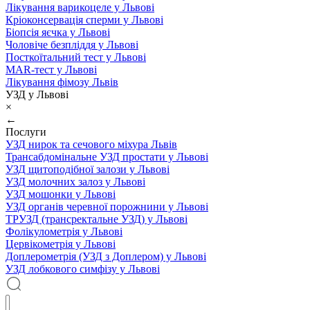
Лікування варикоцеле у Львові
Кріоконсервація сперми у Львові
Біопсія яєчка у Львові
Чоловіче безпліддя у Львові
Посткоїтальний тест у Львові
MAR-тест у Львові
Лікування фімозу Львів
УЗД у Львові
×
←
Послуги
УЗД нирок та сечового міхура Львів
Трансабдомінальне УЗД простати у Львові
УЗД щитоподібної залози у Львові
УЗД молочних залоз у Львові
УЗД мошонки у Львові
УЗД органів черевної порожнини у Львові
ТРУЗД (трансректальне УЗД) у Львові
Фолікулометрія у Львові
Цервікометрія у Львові
Доплерометрія (УЗД з Доплером) у Львові
УЗД лобкового симфізу у Львові