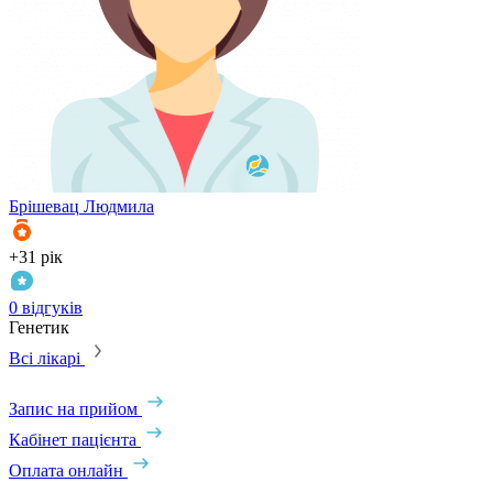
Брішевац
Людмила
+31 рік
0 відгуків
Генетик
Всі лікарі
Запис на прийом
Кабінет пацієнта
Оплата онлайн