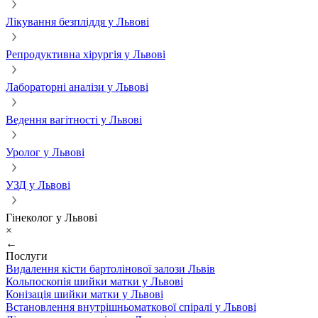
Лікування безпліддя у Львові
Репродуктивна хірургія у Львові
Лабораторні аналізи у Львові
Ведення вагітності у Львові
Уролог у Львові
УЗД у Львові
Гінеколог у Львові
×
←
Послуги
Видалення кісти бартолінової залози Львів
Кольпоскопія шийки матки у Львові
Конізація шийки матки у Львові
Встановлення внутрішньоматкової спіралі у Львові