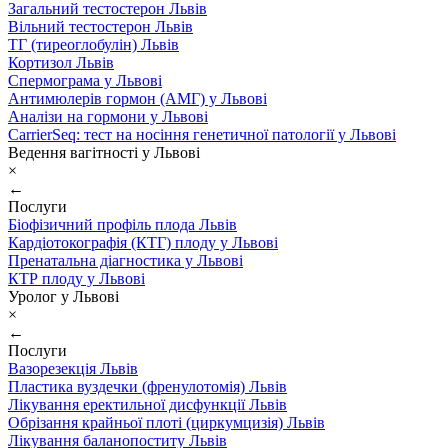
Загальний тестостерон Львів
Вільний тестостерон Львів
ТГ (тиреоглобулін) Львів
Кортизол Львів
Спермограма у Львові
Антимюлерів гормон (АМГ) у Львові
Аналізи на гормони у Львові
CarrierSeq: тест на носіння генетичної патології у Львові
Ведення вагітності у Львові
×
←
Послуги
Біофізичний профіль плода Львів
Кардіотокографія (КТГ) плоду у Львові
Пренатальна діагностика у Львові
КТР плоду у Львові
Уролог у Львові
×
←
Послуги
Вазорезекція Львів
Пластика вуздечки (френулотомія) Львів
Лікування еректильної дисфункції Львів
Обрізання крайньої плоті (циркумцизія) Львів
Лікування баланопоститу Львів