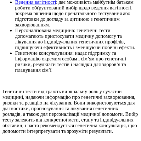
Ведення вагітності
: дає можливість майбутнім батькам
робити обґрунтований вибір щодо ведення вагітності,
зокрема рішення щодо пренатального тестування або
підготовки до догляду за дитиною з генетичним
захворюванням.
Персоналізована медицина: генетичні тести
допомагають пристосувати медичну допомогу та
лікування до індивідуальних генетичних профілів,
підвищуючи ефективність і зменшуючи побічні ефекти.
Генетичне консультування: надає підтримку та
інформацію окремим особам і сім’ям про генетичні
ризики, результати тестів і наслідки для здоров’я та
планування сім’ї.
Генетичні тести відіграють вирішальну роль у сучасній
медицині, надаючи інформацію про генетичні захворювання,
ризики та реакцію на лікування. Вони використовуються для
діагностики, прогнозування та лікування генетичних
розладів, а також для персоналізації медичної допомоги. Вибір
тесту залежить від конкретної мети, стану та індивідуальних
обставин, і часто рекомендується генетична консультація, щоб
допомогти інтерпретувати та зрозуміти результати.