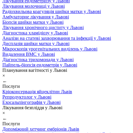
Лікування ендометріозу у Львові
Лікування молочниці у Львові
Радіохвильова коагуляція шийки матки у Львові
Амбулаторне лікування у Львові
Біопсія шийки матки у Львові
Лікування хронічного циститу у Львові
Діагностика хламідіозу у Львові
Аналізи на статеві захворювання та інфекції у Львові
Дисплазія шийки матки у Львові
Мікроскопія урогенітальних виділень у Львові
Видалення ВМС у Львові
Діагностика трихомонади у Львові
Пайпель-біопсія ендометрія у Львові
Планування вагітності у Львові
×
←
Послуги
Кріоконсервація яйцеклітин Львів
Репродуктолог у Львові
Ехосальпінгографія у Львові
Лікування безпліддя у Львові
×
←
Послуги
Допоміжний хетчинг ембріонів Львів