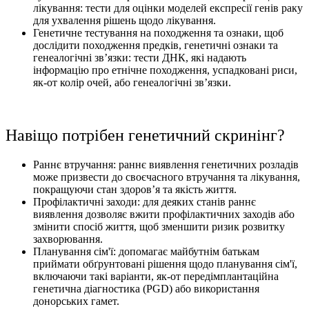
лікування: тести для оцінки моделей експресії генів раку
для ухвалення рішень щодо лікування.
Генетичне тестування на походження та ознаки, щоб
дослідити походження предків, генетичні ознаки та
генеалогічні зв’язки: тести ДНК, які надають
інформацію про етнічне походження, успадковані риси,
як-от колір очей, або генеалогічні зв’язки.
Навіщо потрібен генетичний скринінг?
Раннє втручання: раннє виявлення генетичних розладів
може призвести до своєчасного втручання та лікування,
покращуючи стан здоров’я та якість життя.
Профілактичні заходи: для деяких станів раннє
виявлення дозволяє вжити профілактичних заходів або
змінити спосіб життя, щоб зменшити ризик розвитку
захворювання.
Планування сім'ї: допомагає майбутнім батькам
приймати обґрунтовані рішення щодо планування сім'ї,
включаючи такі варіанти, як-от передімплантаційна
генетична діагностика (PGD) або використання
донорських гамет.