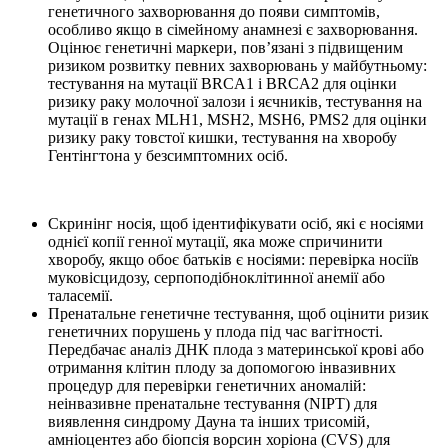
генетичного захворювання до появи симптомів,
особливо якщо в сімейному анамнезі є захворювання.
Оцінює генетичні маркери, пов’язані з підвищеним
ризиком розвитку певних захворювань у майбутньому:
тестування на мутації BRCA1 і BRCA2 для оцінки
ризику раку молочної залози і яєчників, тестування на
мутації в генах MLH1, MSH2, MSH6, PMS2 для оцінки
ризику раку товстої кишки, тестування на хворобу
Гентінгтона у безсимптомних осіб.
Скринінг носія, щоб ідентифікувати осіб, які є носіями
однієї копії генної мутації, яка може спричинити
хворобу, якщо обоє батьків є носіями: перевірка носіїв
муковісцидозу, серпоподібноклітинної анемії або
таласемії.
Пренатальне генетичне тестування, щоб оцінити ризик
генетичних порушень у плода під час вагітності.
Передбачає аналіз ДНК плода з материнської крові або
отримання клітин плоду за допомогою інвазивних
процедур для перевірки генетичних аномалій:
неінвазивне пренатальне тестування (NIPT) для
виявлення синдрому Дауна та інших трисомій,
амніоцентез або біопсія ворсин хоріона (CVS) для