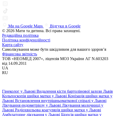
Ми на Google Maps
Відгуки в Google
© 2026 Мати та дитина. Всі права захищені.
Редакційна політика
Політика конфіденційності
Карта сайту
Самолікування може бути шкідливим для вашого здоров’я
Фінансова звітність
ТОВ «НЕОМЕД 2007», ліцензія МОЗ України АГ N.603203
від 14.09.2011
UA
RU
Гінеколог у Львові
Видалення кісти бартолінової залози Львів
Кольпоскопія шийки матки у Львові
Конізація шийки матки у
Львові
Встановлення внутрішньоматкової спіралі у Львові
Лікування ендометріозу у Львові
Лікування молочниці у
Львові
Радіохвильова коагуляція шийки матки у Львові
Амбулаторне лікування у Львові
Біопсія шийки матки у