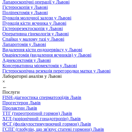
Лапароскопічні операції у Львові
Гістероскопія у Львові
Поліпектомія у Львові
Пункція молочної залози у Львові
Пункція кісти яєчника у Львові
Гістерорезектоскопія у Львові
Оперативна гінекологія у Львові
Спайки у малому тазі у Львові
Лапаротомія у Львові
Видалення кісти ендоцервіксу у Львові
Оваріектомія (видалення яєчників) у Львові
Аднексектомія у Львові
Консервативна міомектомія у Львові
Гістероскопічна резекція перегородки матки у Львові
Лабораторні аналізи у Львові
×
←
Послуги
FISH-діагностика сперматозоїдів Львів
Прогестерон Львів
Пролактин Львів
ТТГ (тиреотропний гормон) Львів
ХГЛ (хоріонічний гонадотропін) Львів
ФСГ (фолікулостимулюючий гормон) Львів
ГСПГ (глобулін, що зв'язує статеві гормони) Львів