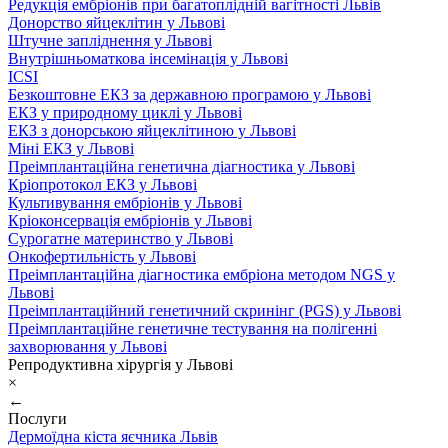
Редукція ембріонів при багатоплідній вагітності Львів
Донорство яйцеклітин у Львові
Штучне запліднення у Львові
Внутрішньоматкова інсемінація у Львові
ICSI
Безкоштовне ЕКЗ за державною програмою у Львові
ЕКЗ у природному циклі у Львові
ЕКЗ з донорською яйцеклітиною у Львові
Міні ЕКЗ у Львові
Преімплантаційна генетична діагностика у Львові
Кріопротокол ЕКЗ у Львові
Культивування ембріонів у Львові
Кріоконсервація ембріонів у Львові
Сурогатне материнство у Львові
Онкофертильність у Львові
Преімплантаційна діагностика ембріона методом NGS у
Львові
Преімплантаційний генетичний скринінг (PGS) у Львові
Преімплантаційне генетичне тестування на полігенні
захворювання у Львові
Репродуктивна хірургія у Львові
×
←
Послуги
Дермоїдна кіста яєчника Львів