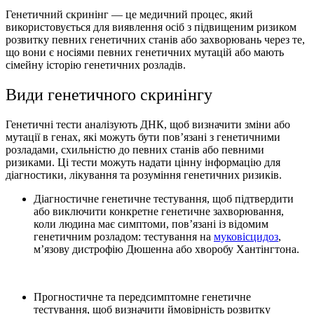
Генетичний скринінг — це медичний процес, який
використовується для виявлення осіб з підвищеним ризиком
розвитку певних генетичних станів або захворювань через те,
що вони є носіями певних генетичних мутацій або мають
сімейну історію генетичних розладів.
Види генетичного скринінгу
Генетичні тести аналізують ДНК, щоб визначити зміни або
мутації в генах, які можуть бути пов’язані з генетичними
розладами, схильністю до певних станів або певними
ризиками. Ці тести можуть надати цінну інформацію для
діагностики, лікування та розуміння генетичних ризиків.
Діагностичне генетичне тестування, щоб підтвердити
або виключити конкретне генетичне захворювання,
коли людина має симптоми, пов’язані із відомим
генетичним розладом: тестування на
муковісцидоз
,
м’язову дистрофію Дюшенна або хворобу Хантінгтона.
Прогностичне та передсимптомне генетичне
тестування, щоб визначити ймовірність розвитку