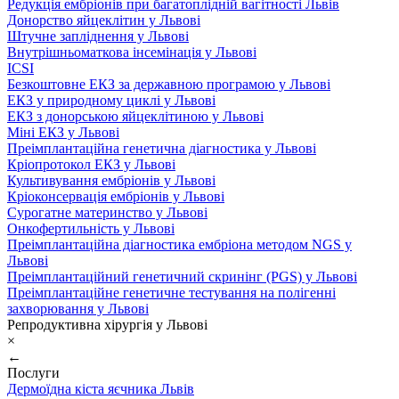
Редукція ембріонів при багатоплідній вагітності Львів
Донорство яйцеклітин у Львові
Штучне запліднення у Львові
Внутрішньоматкова інсемінація у Львові
ICSI
Безкоштовне ЕКЗ за державною програмою у Львові
ЕКЗ у природному циклі у Львові
ЕКЗ з донорською яйцеклітиною у Львові
Міні ЕКЗ у Львові
Преімплантаційна генетична діагностика у Львові
Кріопротокол ЕКЗ у Львові
Культивування ембріонів у Львові
Кріоконсервація ембріонів у Львові
Сурогатне материнство у Львові
Онкофертильність у Львові
Преімплантаційна діагностика ембріона методом NGS у
Львові
Преімплантаційний генетичний скринінг (PGS) у Львові
Преімплантаційне генетичне тестування на полігенні
захворювання у Львові
Репродуктивна хірургія у Львові
×
←
Послуги
Дермоїдна кіста яєчника Львів