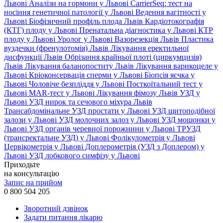
Львові
Аналізи на гормони у Львові
CarrierSeq: тест на
носіння генетичної патології у Львові
Ведення вагітності у
Львові
Біофізичний профіль плода Львів
Кардіотокографія
(КТГ) плоду у Львові
Пренатальна діагностика у Львові
КТР
плоду у Львові
Уролог у Львові
Вазорезекція Львів
Пластика
вуздечки (френулотомія) Львів
Лікування еректильної
дисфункції Львів
Обрізання крайньої плоті (циркумцизія)
Львів
Лікування баланопоститу Львів
Лікування варикоцеле у
Львові
Кріоконсервація сперми у Львові
Біопсія яєчка у
Львові
Чоловіче безпліддя у Львові
Посткоїтальний тест у
Львові
MAR-тест у Львові
Лікування фімозу Львів
УЗД у
Львові
УЗД нирок та сечового міхура Львів
Трансабдомінальне УЗД простати у Львові
УЗД щитоподібної
залози у Львові
УЗД молочних залоз у Львові
УЗД мошонки у
Львові
УЗД органів черевної порожнини у Львові
ТРУЗД
(трансректальне УЗД) у Львові
Фолікулометрія у Львові
Цервікометрія у Львові
Доплерометрія (УЗД з Доплером) у
Львові
УЗД лобкового симфізу у Львові
Приходьте
на консультацію
Запис на прийом
0 800 504 205
Зворотний дзвінок
Задати питання лікарю