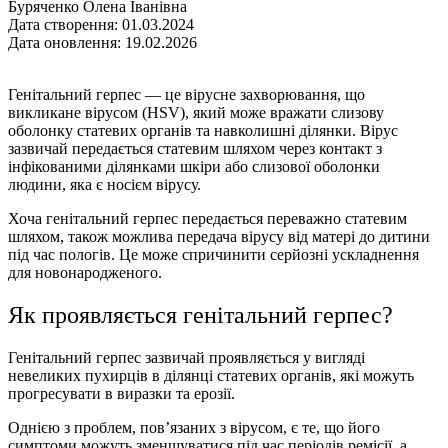
Буряченко Олена Іванівна
Дата створення: 01.03.2024
Дата оновлення: 19.02.2026
Генітальний герпес — це вірусне захворювання, що
викликане вірусом (HSV), який може вражати слизову
оболонку статевих органів та навколишні ділянки. Вірус
зазвичай передається статевим шляхом через контакт з
інфікованими ділянками шкіри або слизової оболонки
людини, яка є носієм вірусу.
Хоча генітальний герпес передається переважно статевим
шляхом, також можлива передача вірусу від матері до дитини
під час пологів. Це може спричинити серйозні ускладнення
для новонародженого.
Як проявляється генітальний герпес?
Генітальний герпес зазвичай проявляється у вигляді
невеликих пухирців в ділянці статевих органів, які можуть
прогресувати в виразки та ерозії.
Однією з проблем, пов’язаних з вірусом, є те, що його
симптоми можуть зменшуватися під час періодів ремісії, а