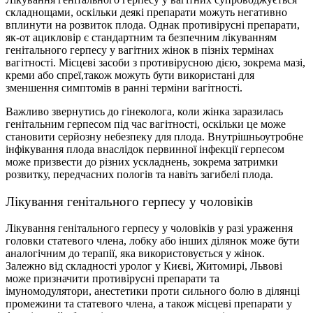
складнощами, оскільки деякі препарати можуть негативно
вплинути на розвиток плода. Однак противірусні препарати,
як-от ацикловір є стандартним та безпечним лікуванням
генітального герпесу у вагітних жінок в пізніх термінах
вагітності. Місцеві засоби з противірусною дією, зокрема мазі,
креми або спреї,також можуть бути використані для
зменшення симптомів в ранні терміни вагітності.
Важливо звернутись до гінеколога, коли жінка заразилась
генітальним герпесом під час вагітності, оскільки це може
становити серйозну небезпеку для плода. Внутрішньоутробне
інфікування плода внаслідок первинної інфекції герпесом
може призвести до різних ускладнень, зокрема затримки
розвитку, передчасних пологів та навіть загибелі плода.
Лікування генітального герпесу у чоловіків
Лікування генітального герпесу у чоловіків у разі ураження
головки статевого члена, лобку або інших ділянок може бути
аналогічним до терапії, яка використовується у жінок.
Залежно вiд складностi
уролог у Києві
, Житомирі, Львові
може призначити противірусні препарати та
імуномодулятори, анестетики проти сильного болю в ділянці
промежини та статевого члена, а також місцеві препарати у