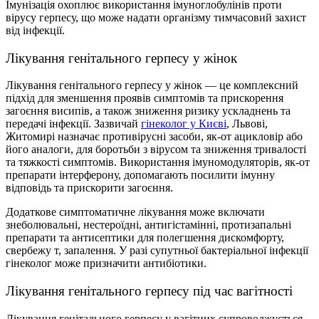
Iмунізація охоплює використання імуноглобулінів проти
вірусу герпесу, що може надати організму тимчасовий захист
від інфекції.
Лікування генітального герпесу у жінок
Лікування генітального герпесу у жінок — це комплексний
підхід для зменшення проявів симптомів та прискорення
загоєння висипів, а також зниження ризику ускладнень та
передачі інфекції. Зазвичай
гінеколог у Києві
, Львові,
Житомирі назначає противірусні засоби, як-от ацикловір або
його аналоги, для боротьби з вірусом та зниження тривалості
та тяжкості симптомів. Використання імуномодуляторів, як-от
препарати інтерферону, допомагають посилити імунну
відповідь та прискорити загоєння.
Додаткове симптоматичне лікування може включати
знеболювальні, нестероїдні, антигістамінні, протизапальні
препарати та антисептики для полегшення дискомфорту,
свербежу т, запалення. У разі супутньої бактеріальної інфекції
гінеколог може призначити антибіотики.
Лікування генітального герпесу під час вагітності
Лікування генітального герпесу у вагітних супроводжується