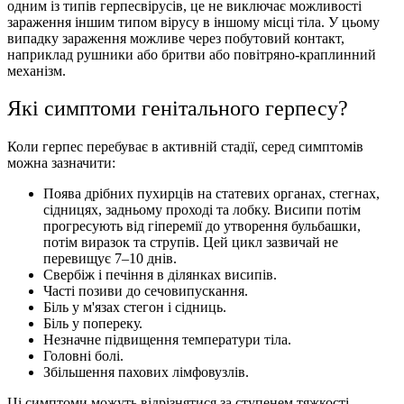
одним із типів герпесвірусів, це не виключає можливості
зараження іншим типом вірусу в іншому місці тіла. У цьому
випадку зараження можливе через побутовий контакт,
наприклад рушники або бритви або повітряно-краплинний
механізм.
Якi симптоми генітального герпесу?
Коли герпес перебуває в активній стадії, серед симптомiв
можна зазначити:
Поява дрібних пухирців на статевих органах, стегнах,
сідницях, задньому проході та лобку. Висипи потім
прогресують від гіперемії до утворення бульбашки,
потім виразок та струпів. Цей цикл зазвичай не
перевищує 7–10 днів.
Свербіж і печіння в ділянках висипів.
Часті позиви до сечовипускання.
Біль у м'язах стегон і сідниць.
Біль у попереку.
Незначне підвищення температури тіла.
Головні болі.
Збільшення пахових лімфовузлів.
Ці симптоми можуть відрізнятися за ступенем тяжкості,