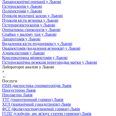
Лапароскопічні операції у Львові
Гістероскопія у Львові
Поліпектомія у Львові
Пункція молочної залози у Львові
Пункція кісти яєчника у Львові
Гістерорезектоскопія у Львові
Оперативна гінекологія у Львові
Спайки у малому тазі у Львові
Лапаротомія у Львові
Видалення кісти ендоцервіксу у Львові
Оваріектомія (видалення яєчників) у Львові
Аднексектомія у Львові
Консервативна міомектомія у Львові
Гістероскопічна резекція перегородки матки у Львові
Лабораторні аналізи у Львові
×
←
Послуги
FISH-діагностика сперматозоїдів Львів
Прогестерон Львів
Пролактин Львів
ТТГ (тиреотропний гормон) Львів
ХГЛ (хоріонічний гонадотропін) Львів
ФСГ (фолікулостимулюючий гормон) Львів
ГСПГ (глобулін, що зв'язує статеві гормони) Львів