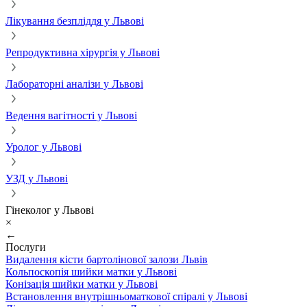
Лікування безпліддя у Львові
Репродуктивна хірургія у Львові
Лабораторні аналізи у Львові
Ведення вагітності у Львові
Уролог у Львові
УЗД у Львові
Гінеколог у Львові
×
←
Послуги
Видалення кісти бартолінової залози Львів
Кольпоскопія шийки матки у Львові
Конізація шийки матки у Львові
Встановлення внутрішньоматкової спіралі у Львові