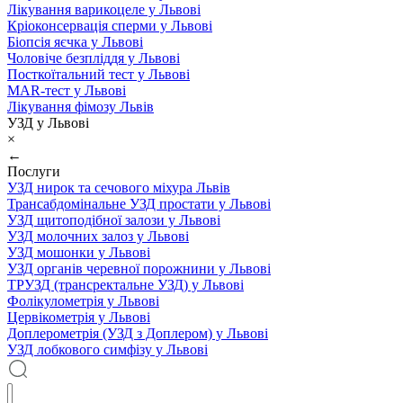
Лікування варикоцеле у Львові
Кріоконсервація сперми у Львові
Біопсія яєчка у Львові
Чоловіче безпліддя у Львові
Посткоїтальний тест у Львові
MAR-тест у Львові
Лікування фімозу Львів
УЗД у Львові
×
←
Послуги
УЗД нирок та сечового міхура Львів
Трансабдомінальне УЗД простати у Львові
УЗД щитоподібної залози у Львові
УЗД молочних залоз у Львові
УЗД мошонки у Львові
УЗД органів черевної порожнини у Львові
ТРУЗД (трансректальне УЗД) у Львові
Фолікулометрія у Львові
Цервікометрія у Львові
Доплерометрія (УЗД з Доплером) у Львові
УЗД лобкового симфізу у Львові