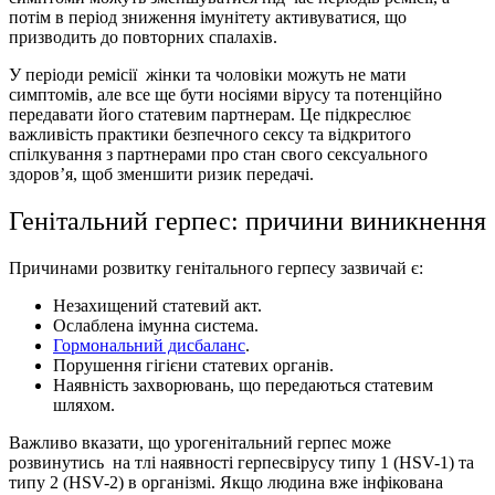
потім в період зниження iмунiтету активуватися, що
призводить до повторних спалахів.
У періоди ремісії жінки та чоловіки можуть не мати
симптомів, але все ще бути носіями вірусу та потенційно
передавати його статевим партнерам. Це підкреслює
важливість практики безпечного сексу та відкритого
спілкування з партнерами про стан свого сексуального
здоров’я, щоб зменшити ризик передачі.
Генітальний герпес: причини виникнення
Причинами розвитку генітального герпесу зазвичай є:
Незахищений статевий акт.
Ослаблена імунна система.
Гормональний дисбаланс
.
Порушення гігієни статевих органів.
Наявність захворювань, що передаються статевим
шляхом.
Важливо вказати, що урогенітальний герпес може
розвинутись на тлі наявності герпесвірусу типу 1 (HSV-1) та
типу 2 (HSV-2) в організмі. Якщо людина вже інфікована