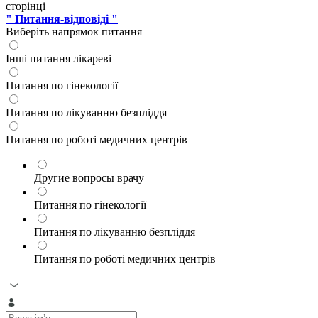
сторінці
" Питання-відповіді "
Виберіть напрямок питання
Інші питання лікареві
Питання по гінекології
Питання по лікуванню безпліддя
Питання по роботі медичних центрів
Другие вопросы врачу
Питання по гінекології
Питання по лікуванню безпліддя
Питання по роботі медичних центрів