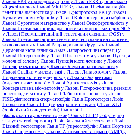
Львові
ЕКЗ у природному циклі у Львові
ЕКЗ з донорською
яйцеклітиною у Львові
Міні ЕКЗ у Львові
Преімплантаційна
генетична діагностика у Львові
Кріопротокол ЕКЗ у Львові
Культивування ембріонів у Львові
Кріоконсервація ембріонів у
Львові
Сурогатне материнство у Львові
Онкофертильність у
Львові
Преімплантаційна діагностика ембріона методом NGS
у Львові
Преімплантаційний генетичний скринінг (PGS) у
Львові
Преімплантаційне генетичне тестування на полігенні
захворювання у Львові
Репродуктивна хірургія у Львові
Дермоїдна кіста яєчника Львів
Лапароскопічні операції у
Львові
Гістероскопія у Львові
Поліпектомія у Львові
Пункція
молочної залози у Львові
Пункція кісти яєчника у Львові
Гістерорезектоскопія у Львові
Оперативна гінекологія у
Львові
Спайки у малому тазі у Львові
Лапаротомія у Львові
Видалення кісти ендоцервіксу у Львові
Оваріектомія
(видалення яєчників) у Львові
Аднексектомія у Львові
Консервативна міомектомія у Львові
Гістероскопічна резекція
перегородки матки у Львові
Лабораторні аналізи у Львові
FISH-діагностика сперматозоїдів Львів
Прогестерон Львів
Пролактин Львів
ТТГ (тиреотропний гормон) Львів
ХГЛ
(хоріонічний гонадотропін) Львів
ФСГ
(фолікулостимулюючий гормон) Львів
ГСПГ (глобулін, що
зв'язує статеві гормони) Львів
Загальний тестостерон Львів
Вільний тестостерон Львів
ТГ (тиреоглобулін) Львів
Кортизол
Львів
Спермограма у Львові
Антимюлерів гормон (АМГ) у