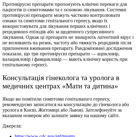
Противірусні препарати пропонують клінічні переваги для
пацієнтів із симптомами та є основою лікування. Системні
противірусні препарати можуть частково контролювати
ознаки та симптоми генітального герпесу, якщо їх
використовувати для лікування перших клінічних і
рецидивних епізодів або за щоденного супресивного
лікування. Однак ці препарати не знищують латентний вірус і
не впливають на ризик, частоту або тяжкість рецидивів після
припинення вживання препарату. Рандомізовані дослідження
показали, що три противірусні препарати — ацикловір,
валацикловір і фамцикловір — мають клінічну користь при
генітальному герпесі.
Консультація гінеколога та уролога в
медичних центрах «Мати та дитина»
Якщо ви помітили симптоми генітального герпесу,
рекомендуємо записатися на консультацію до гінеколога або
уролога в Києві, Житомирі або Львові. Зателефонуйте за
вказаним номером або залиште заявку на нашому сайті.
Джерела:
https://www.cdc.gov/std/treatm...