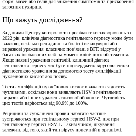
формі мазей або гелів для зниження симптомів та прискорення
загоєння пухирцiв.
Що кажуть дослiдження?
За даними Центру контролю та профілактики захворювань за
2022 рік, клінічна діагностика генітального герпесу може бути
важкою, оскільки рецидивні та болісні везикулярні або
виразкові ураження, класично пов’язані з ВГГ, відсутні у
багатьох інфікованих осіб на момент клінічного обстеження.
Якщо наявні ураження геніталій, клінічний діагноз
генітального герпесу має бути підтверджено вірусологічною
діагностикою ураження за допомогою тесту ампліфікації
нуклеїнових кислот або посіву.
Тести ампліфікації нуклеїнових кислот вважаються досить
чутливими, оскільки вони виявляють HSV з генітальних
виразок або інших уражень слизової оболонки. Чутливість
цих тестів варіюється від 90,9% до 100%.
Рецидиви та субклінічні прояви набагато частіше
зустрічаються при генітальному герпесі HSV-2, ніж при
генітальному герпесі HSV-1. Таким чином, лікування
залежить від того, який тип вірусу присутній в організмі.