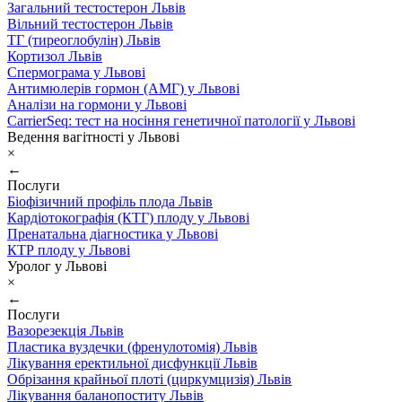
Загальний тестостерон Львів
Вільний тестостерон Львів
ТГ (тиреоглобулін) Львів
Кортизол Львів
Спермограма у Львові
Антимюлерів гормон (АМГ) у Львові
Аналізи на гормони у Львові
CarrierSeq: тест на носіння генетичної патології у Львові
Ведення вагітності у Львові
×
←
Послуги
Біофізичний профіль плода Львів
Кардіотокографія (КТГ) плоду у Львові
Пренатальна діагностика у Львові
КТР плоду у Львові
Уролог у Львові
×
←
Послуги
Вазорезекція Львів
Пластика вуздечки (френулотомія) Львів
Лікування еректильної дисфункції Львів
Обрізання крайньої плоті (циркумцизія) Львів
Лікування баланопоститу Львів