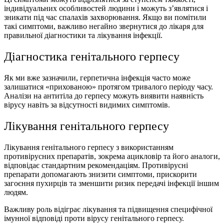
індивідуальних особливостей людини і можуть з’являтися і
зникати під час спалахів захворювання. Якщо ви помітили
такі симптоми, важливо негайно звернутися до лікаря для
правильної діагностики та лікування інфекції.
Діагностика генітального герпесу
Як ми вже зазначили, герпетична інфекція часто може
залишатися «прихованою» протягом тривалого періоду часу.
Аналізи на антитіла до герпесу можуть виявити наявність
вірусу навіть за відсутності видимих симптомів.
Лікування генітального герпесу
Лікування генітального герпесу з використанням
противірусних препаратів, зокрема ацикловір та його аналоги,
відповідає стандартним рекомендаціям. Противірусні
препарати допомагають знизити симптоми, прискорити
загоєння пухирців та зменшити ризик передачі інфекції іншим
людям.
Важливу роль відіграє лікування та підвищення специфічної
імунної відповіді проти вірусу генітального герпесу.