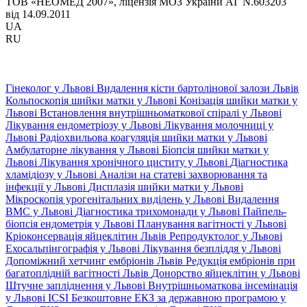
ТОВ «НЕОМЕД 2007», ліцензія МОЗ України АГ N.603203
від 14.09.2011
UA
RU
Гінеколог у Львові
Видалення кісти бартолінової залози Львів
Кольпоскопія шийки матки у Львові
Конізація шийки матки у
Львові
Встановлення внутрішньоматкової спіралі у Львові
Лікування ендометріозу у Львові
Лікування молочниці у
Львові
Радіохвильова коагуляція шийки матки у Львові
Амбулаторне лікування у Львові
Біопсія шийки матки у
Львові
Лікування хронічного циститу у Львові
Діагностика
хламідіозу у Львові
Аналізи на статеві захворювання та
інфекції у Львові
Дисплазія шийки матки у Львові
Мікроскопія урогенітальних виділень у Львові
Видалення
ВМС у Львові
Діагностика трихомонади у Львові
Пайпель-
біопсія ендометрія у Львові
Планування вагітності у Львові
Кріоконсервація яйцеклітин Львів
Репродуктолог у Львові
Ехосальпінгографія у Львові
Лікування безпліддя у Львові
Допоміжний хетчинг ембріонів Львів
Редукція ембріонів при
багатоплідній вагітності Львів
Донорство яйцеклітин у Львові
Штучне запліднення у Львові
Внутрішньоматкова інсемінація
у Львові
ICSI
Безкоштовне ЕКЗ за державною програмою у