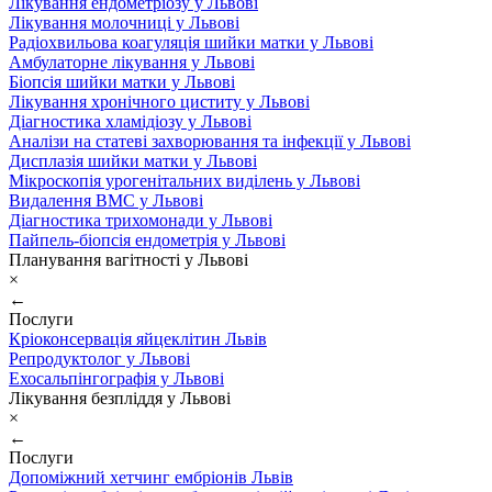
Лікування ендометріозу у Львові
Лікування молочниці у Львові
Радіохвильова коагуляція шийки матки у Львові
Амбулаторне лікування у Львові
Біопсія шийки матки у Львові
Лікування хронічного циститу у Львові
Діагностика хламідіозу у Львові
Аналізи на статеві захворювання та інфекції у Львові
Дисплазія шийки матки у Львові
Мікроскопія урогенітальних виділень у Львові
Видалення ВМС у Львові
Діагностика трихомонади у Львові
Пайпель-біопсія ендометрія у Львові
Планування вагітності у Львові
×
←
Послуги
Кріоконсервація яйцеклітин Львів
Репродуктолог у Львові
Ехосальпінгографія у Львові
Лікування безпліддя у Львові
×
←
Послуги
Допоміжний хетчинг ембріонів Львів