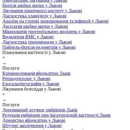
Амбулаторне лікування у Львові
Біопсія шийки матки у Львові
Лікування хронічного циститу у Львові
Діагностика хламідіозу у Львові
Аналізи на статеві захворювання та інфекції у Львові
Дисплазія шийки матки у Львові
Мікроскопія урогенітальних виділень у Львові
Видалення ВМС у Львові
Діагностика трихомонади у Львові
Пайпель-біопсія ендометрія у Львові
Планування вагітності у Львові
×
←
Послуги
Кріоконсервація яйцеклітин Львів
Репродуктолог у Львові
Ехосальпінгографія у Львові
Лікування безпліддя у Львові
×
←
Послуги
Допоміжний хетчинг ембріонів Львів
Редукція ембріонів при багатоплідній вагітності Львів
Донорство яйцеклітин у Львові
Штучне запліднення у Львові