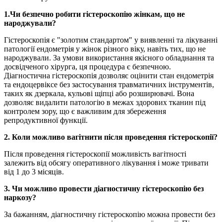
1.Чи безпечно робити гістероскопію жінкам, що не
народжували?
Гістероскопія є "золотим стандартом" у виявленні та лікуванні
патології ендометрія у жінок різного віку, навіть тих, що не
народжували. За умови використання якісного обладнання та
досвідченого хірурга, ця процедура є безпечною.
Діагностична гістероскопія дозволяє оцінити стан ендометрія
та ендоцервіксe без застосування травматичних інструментів,
таких як дзеркала, кульові щіпці або розширювачі. Вона
дозволяє видалити патологію в межах здорових тканин під
контролем зору, що є важливим для збереження
репродуктивної функції.
2. Коли можливо вагітнити після проведення гістероскопії?
Після проведення гістероскопії можливість вагітності
залежить від обсягу оперативного лікування і може тривати
від 1 до 3 місяців.
3. Чи можливо провести діагностичну гістероскопію без
наркозу?
За бажанням, діагностичну гістероскопію можна провести без