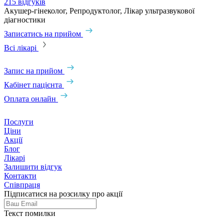
215 відгуків
6
Акушер-гінеколог, Репродуктолог, Лікар ультразвукової
А
діагностики
З
Записатись на прийом
Всі лікарі
Запис на прийом
Кабінет пацієнта
Оплата онлайн
Послуги
Ціни
Акції
Блог
Лікарі
Залишити відгук
Контакти
Співпраця
Підписатися на розсилку про акції
Текст помилки