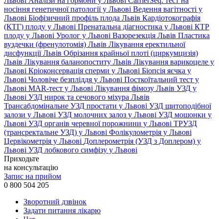
Львові
Аналізи на гормони у Львові
CarrierSeq: тест на
носіння генетичної патології у Львові
Ведення вагітності у
Львові
Біофізичний профіль плода Львів
Кардіотокографія
(КТГ) плоду у Львові
Пренатальна діагностика у Львові
КТР
плоду у Львові
Уролог у Львові
Вазорезекція Львів
Пластика
вуздечки (френулотомія) Львів
Лікування еректильної
дисфункції Львів
Обрізання крайньої плоті (циркумцизія)
Львів
Лікування баланопоститу Львів
Лікування варикоцеле у
Львові
Кріоконсервація сперми у Львові
Біопсія яєчка у
Львові
Чоловіче безпліддя у Львові
Посткоїтальний тест у
Львові
MAR-тест у Львові
Лікування фімозу Львів
УЗД у
Львові
УЗД нирок та сечового міхура Львів
Трансабдомінальне УЗД простати у Львові
УЗД щитоподібної
залози у Львові
УЗД молочних залоз у Львові
УЗД мошонки у
Львові
УЗД органів черевної порожнини у Львові
ТРУЗД
(трансректальне УЗД) у Львові
Фолікулометрія у Львові
Цервікометрія у Львові
Доплерометрія (УЗД з Доплером) у
Львові
УЗД лобкового симфізу у Львові
Приходьте
на консультацію
Запис на прийом
0 800 504 205
Зворотний дзвінок
Задати питання лікарю