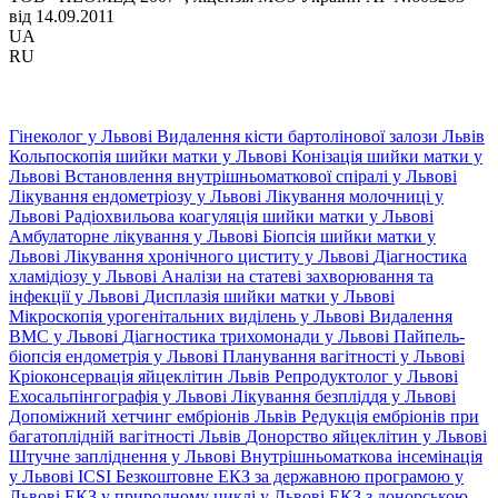
від 14.09.2011
UA
RU
Гінеколог у Львові
Видалення кісти бартолінової залози Львів
Кольпоскопія шийки матки у Львові
Конізація шийки матки у
Львові
Встановлення внутрішньоматкової спіралі у Львові
Лікування ендометріозу у Львові
Лікування молочниці у
Львові
Радіохвильова коагуляція шийки матки у Львові
Амбулаторне лікування у Львові
Біопсія шийки матки у
Львові
Лікування хронічного циститу у Львові
Діагностика
хламідіозу у Львові
Аналізи на статеві захворювання та
інфекції у Львові
Дисплазія шийки матки у Львові
Мікроскопія урогенітальних виділень у Львові
Видалення
ВМС у Львові
Діагностика трихомонади у Львові
Пайпель-
біопсія ендометрія у Львові
Планування вагітності у Львові
Кріоконсервація яйцеклітин Львів
Репродуктолог у Львові
Ехосальпінгографія у Львові
Лікування безпліддя у Львові
Допоміжний хетчинг ембріонів Львів
Редукція ембріонів при
багатоплідній вагітності Львів
Донорство яйцеклітин у Львові
Штучне запліднення у Львові
Внутрішньоматкова інсемінація
у Львові
ICSI
Безкоштовне ЕКЗ за державною програмою у
Львові
ЕКЗ у природному циклі у Львові
ЕКЗ з донорською