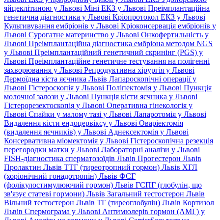
яйцеклітиною у Львові
Міні ЕКЗ у Львові
Преімплантаційна
генетична діагностика у Львові
Кріопротокол ЕКЗ у Львові
Культивування ембріонів у Львові
Кріоконсервація ембріонів у
Львові
Сурогатне материнство у Львові
Онкофертильність у
Львові
Преімплантаційна діагностика ембріона методом NGS
у Львові
Преімплантаційний генетичний скринінг (PGS) у
Львові
Преімплантаційне генетичне тестування на полігенні
захворювання у Львові
Репродуктивна хірургія у Львові
Дермоїдна кіста яєчника Львів
Лапароскопічні операції у
Львові
Гістероскопія у Львові
Поліпектомія у Львові
Пункція
молочної залози у Львові
Пункція кісти яєчника у Львові
Гістерорезектоскопія у Львові
Оперативна гінекологія у
Львові
Спайки у малому тазі у Львові
Лапаротомія у Львові
Видалення кісти ендоцервіксу у Львові
Оваріектомія
(видалення яєчників) у Львові
Аднексектомія у Львові
Консервативна міомектомія у Львові
Гістероскопічна резекція
перегородки матки у Львові
Лабораторні аналізи у Львові
FISH-діагностика сперматозоїдів Львів
Прогестерон Львів
Пролактин Львів
ТТГ (тиреотропний гормон) Львів
ХГЛ
(хоріонічний гонадотропін) Львів
ФСГ
(фолікулостимулюючий гормон) Львів
ГСПГ (глобулін, що
зв'язує статеві гормони) Львів
Загальний тестостерон Львів
Вільний тестостерон Львів
ТГ (тиреоглобулін) Львів
Кортизол
Львів
Спермограма у Львові
Антимюлерів гормон (АМГ) у