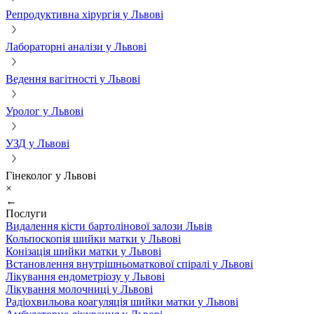
Репродуктивна хірургія у Львові
Лабораторні аналізи у Львові
Ведення вагітності у Львові
Уролог у Львові
УЗД у Львові
Гінеколог у Львові
×
←
Послуги
Видалення кісти бартолінової залози Львів
Кольпоскопія шийки матки у Львові
Конізація шийки матки у Львові
Встановлення внутрішньоматкової спіралі у Львові
Лікування ендометріозу у Львові
Лікування молочниці у Львові
Радіохвильова коагуляція шийки матки у Львові