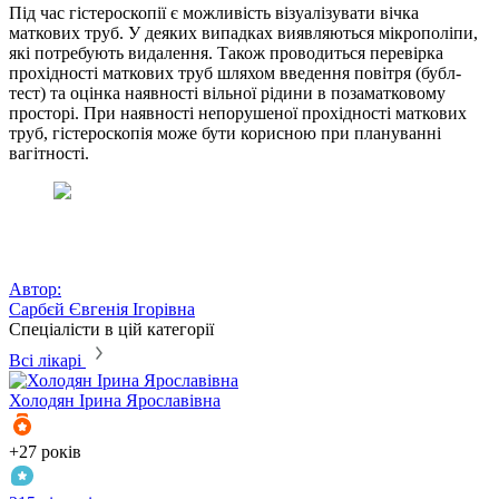
Під час гістероскопії є можливість візуалізувати вічка
маткових труб. У деяких випадках виявляються мікрополіпи,
які потребують видалення. Також проводиться перевірка
прохідності маткових труб шляхом введення повітря (бубл-
тест) та оцінка наявності вільної рідини в позаматковому
просторі. При наявності непорушеної прохідності маткових
труб, гістероскопія може бути корисною при плануванні
вагітності.
Автор:
Сарбєй Євгенія Ігорівна
Спеціалісти в цій категорії
Всі лікарі
Холодян
Ірина Ярославівна
Р
+27 років
+