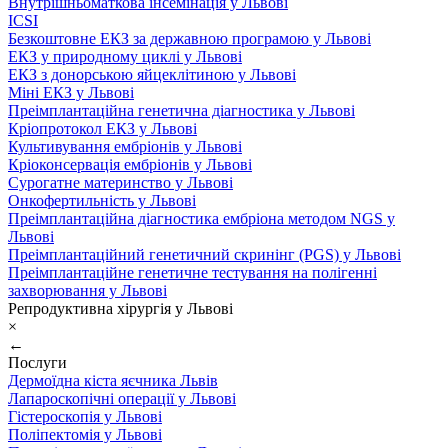
Внутрішньоматкова інсемінація у Львові
ICSI
Безкоштовне ЕКЗ за державною програмою у Львові
ЕКЗ у природному циклі у Львові
ЕКЗ з донорською яйцеклітиною у Львові
Міні ЕКЗ у Львові
Преімплантаційна генетична діагностика у Львові
Кріопротокол ЕКЗ у Львові
Культивування ембріонів у Львові
Кріоконсервація ембріонів у Львові
Сурогатне материнство у Львові
Онкофертильність у Львові
Преімплантаційна діагностика ембріона методом NGS у
Львові
Преімплантаційний генетичний скринінг (PGS) у Львові
Преімплантаційне генетичне тестування на полігенні
захворювання у Львові
Репродуктивна хірургія у Львові
×
←
Послуги
Дермоїдна кіста яєчника Львів
Лапароскопічні операції у Львові
Гістероскопія у Львові
Поліпектомія у Львові