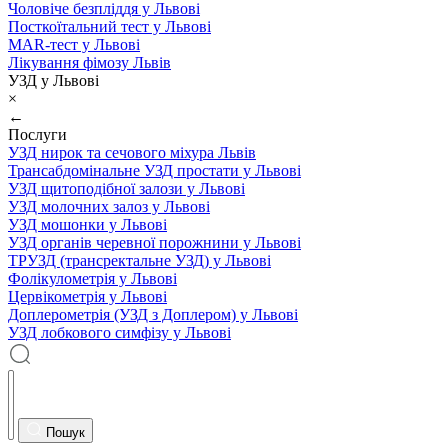
Чоловіче безпліддя у Львові
Посткоїтальний тест у Львові
MAR-тест у Львові
Лікування фімозу Львів
УЗД у Львові
×
←
Послуги
УЗД нирок та сечового міхура Львів
Трансабдомінальне УЗД простати у Львові
УЗД щитоподібної залози у Львові
УЗД молочних залоз у Львові
УЗД мошонки у Львові
УЗД органів черевної порожнини у Львові
ТРУЗД (трансректальне УЗД) у Львові
Фолікулометрія у Львові
Цервікометрія у Львові
Доплерометрія (УЗД з Доплером) у Львові
УЗД лобкового симфізу у Львові
Пошук