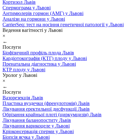
Кортизол Львів
Спермограма у Львові
Антимюлерів гормон (АМГ) у Львові
Аналізи на гормони у Львові
CarrierSeq: тест на носіння генетичної патології у Львові
Ведення вагітності у Львові
×
←
Послуги
Біофізичний профіль плода Львів
Кардіотокографія (КТГ) плоду у Львові
Пренатальна діагностика у Львові
КТР плоду у Львові
Уролог у Львові
×
←
Послуги
Вазорезекція Львів
Пластика вуздечки (френулотомія) Львів
Лікування еректильної дисфункції Львів
Обрізання крайньої плоті (циркумцизія) Львів
Лікування баланопоститу Львів
Лікування варикоцеле у Львові
Кріоконсервація сперми у Львові
Біопсія яєчка у Львові