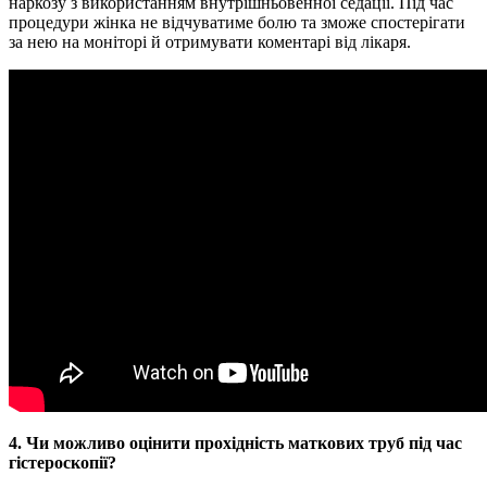
наркозу з використанням внутрішньовенної седації. Під час
процедури жінка не відчуватиме болю та зможе спостерігати
за нею на моніторі й отримувати коментарі від лікаря.
4. Чи можливо оцінити прохідність маткових труб під час
гістероскопії?