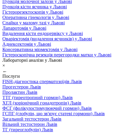
Пункція молочної залози у Львові
Пункція кісти яєчника у Львові
Гістерорезектоскопія у Львові
Оперативна гінекологія у Львові
Спайки у малому тазі у Львові
Лапаротомія у Львові
Видалення кісти ендоцервіксу у Львові
Оваріектомія (видалення яєчників) у Львові
Аднексектомія у Львові
Консервативна міомектомія у Львові
Гістероскопічна резекція перегородки матки у Львові
Лабораторні аналізи у Львові
×
←
Послуги
FISH-діагностика сперматозоїдів Львів
Прогестерон Львів
Пролактин Львів
ТТГ (тиреотропний гормон) Львів
ХГЛ (хоріонічний гонадотропін) Львів
ФСГ (фолікулостимулюючий гормон) Львів
ГСПГ (глобулін, що зв'язує статеві гормони) Львів
Загальний тестостерон Львів
Вільний тестостерон Львів
ТГ (тиреоглобулін) Львів