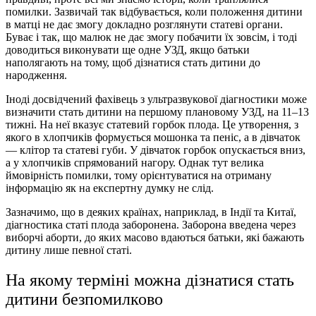
помилки. Зазвичай так відбувається, коли положення дитини
в матці не дає змогу докладно розглянути статеві органи.
Буває і так, що малюк не дає змогу побачити їх зовсім, і тоді
доводиться виконувати ще одне УЗД, якщо батьки
наполягають на тому, щоб дізнатися стать дитини до
народження.
Іноді досвідчений фахівець з ультразвукової діагностики може
визначити стать дитини на першому плановому УЗД, на 11–13
тижні. На неї вказує статевий горбок плода. Це утворення, з
якого в хлопчиків формується мошонка та пеніс, а в дівчаток
— клітор та статеві губи. У дівчаток горбок опускається вниз,
а у хлопчиків спрямований нагору. Однак тут велика
ймовірність помилки, тому орієнтуватися на отриману
інформацію як на експертну думку не слід.
Зазначимо, що в деяких країнах, наприклад, в Індії та Китаї,
діагностика статі плода заборонена. Заборона введена через
виборчі аборти, до яких масово вдаються батьки, які бажають
дитину лише певної статі.
На якому терміні можна дізнатися стать
дитини безпомилково