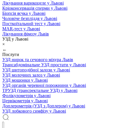
Лікування варикоцеле у Львові
Кріоконсервація сперми у Львові
Біопсія яєчка у Львові
Чоловіче безпліддя у Львові
Посткоїтальний тест у Львові
MAR-тест у Львові
Лікування фімозу Львів
УЗД у Львові
×
←
Послуги
УЗД нирок та сечового міхура Львів
Трансабдомінальне УЗД простати у Львові
УЗД щитоподібної залози у Львові
УЗД молочних залоз у Львові
УЗД мошонки у Львові
УЗД органів черевної порожнини у Львові
ТРУЗД (трансректальне УЗД) у Львові
Фолікулометрія у Львові
Цервікометрія у Львові
Доплерометрія (УЗД з Доплером) у Львові
УЗД лобкового симфізу у Львові