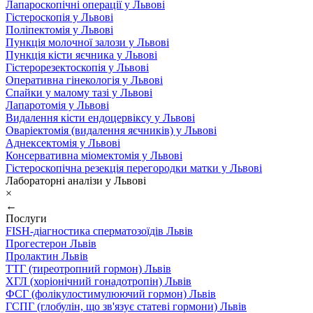
Лапароскопічні операції у Львові
Гістероскопія у Львові
Поліпектомія у Львові
Пункція молочної залози у Львові
Пункція кісти яєчника у Львові
Гістерорезектоскопія у Львові
Оперативна гінекологія у Львові
Спайки у малому тазі у Львові
Лапаротомія у Львові
Видалення кісти ендоцервіксу у Львові
Оваріектомія (видалення яєчників) у Львові
Аднексектомія у Львові
Консервативна міомектомія у Львові
Гістероскопічна резекція перегородки матки у Львові
Лабораторні аналізи у Львові
×
←
Послуги
FISH-діагностика сперматозоїдів Львів
Прогестерон Львів
Пролактин Львів
ТТГ (тиреотропний гормон) Львів
ХГЛ (хоріонічний гонадотропін) Львів
ФСГ (фолікулостимулюючий гормон) Львів
ГСПГ (глобулін, що зв'язує статеві гормони) Львів