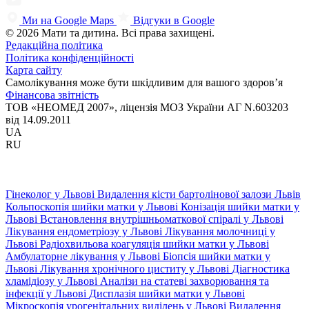
Ми на Google Maps
Відгуки в Google
© 2026 Мати та дитина. Всі права захищені.
Редакційна політика
Політика конфіденційності
Карта сайту
Самолікування може бути шкідливим для вашого здоров’я
Фінансова звітність
ТОВ «НЕОМЕД 2007», ліцензія МОЗ України АГ N.603203
від 14.09.2011
UA
RU
Гінеколог у Львові
Видалення кісти бартолінової залози Львів
Кольпоскопія шийки матки у Львові
Конізація шийки матки у
Львові
Встановлення внутрішньоматкової спіралі у Львові
Лікування ендометріозу у Львові
Лікування молочниці у
Львові
Радіохвильова коагуляція шийки матки у Львові
Амбулаторне лікування у Львові
Біопсія шийки матки у
Львові
Лікування хронічного циститу у Львові
Діагностика
хламідіозу у Львові
Аналізи на статеві захворювання та
інфекції у Львові
Дисплазія шийки матки у Львові
Мікроскопія урогенітальних виділень у Львові
Видалення