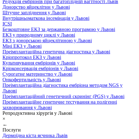
Редукція ембріонів при багатоплідній вагітності Львів
Донорство яйцеклітин у Львові
Штучне запліднення у Львові
Внутрішньоматкова інсемінація у Львові
ICSI
Безкоштовне ЕКЗ за державною програмою у Львові
ЕКЗ у природному циклі у Львові
ЕКЗ з донорською яйцеклітиною у Львові
Міні ЕКЗ у Львові
Преімплантаційна генетична діагностика у Львові
Кріопротокол ЕКЗ у Львові
Культивування ембріонів у Львові
Кріоконсервація ембріонів у Львові
Сурогатне материнство у Львові
Онкофертильність у Львові
Преімплантаційна діагностика ембріона методом NGS у
Львові
Преімплантаційний генетичний скринінг (PGS) у Львові
Преімплантаційне генетичне тестування на полігенні
захворювання у Львові
Репродуктивна хірургія у Львові
×
←
Послуги
Дермоїдна кіста яєчника Львів