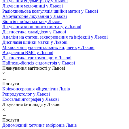
Лікування ендометріозу у Львові
Лікування молочниці у Львові
Радіохвильова коагуляція шийки матки у Львові
Амбулаторне лікування у Львові
Біопсія шийки матки у Львові
Лікування хронічного циститу у Львові
Діагностика хламідіозу у Львові
Аналізи на статеві захворювання та інфекції у Львові
Дисплазія шийки матки у Львові
Мікроскопія урогенітальних виділень у Львові
Видалення ВМС у Львові
Діагностика трихомонади у Львові
Пайпель-біопсія ендометрія у Львові
Планування вагітності у Львові
×
←
Послуги
Кріоконсервація яйцеклітин Львів
Репродуктолог у Львові
Ехосальпінгографія у Львові
Лікування безпліддя у Львові
×
←
Послуги
Допоміжний хетчинг ембріонів Львів