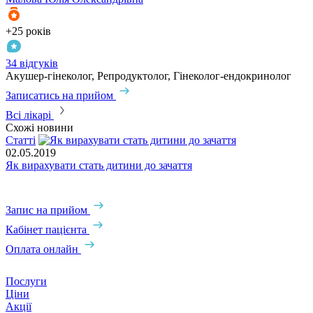
+25 років
+
34 відгуків
2
Акушер-гінеколог, Репродуктолог, Гінеколог-ендокринолог
А
Записатись на прийом
З
Всі лікарі
Схожі новини
Статті
02.05.2019
Як вирахувати стать дитини до зачаття
0
В
Запис на прийом
Кабінет пацієнта
Оплата онлайн
Послуги
Ціни
Акції