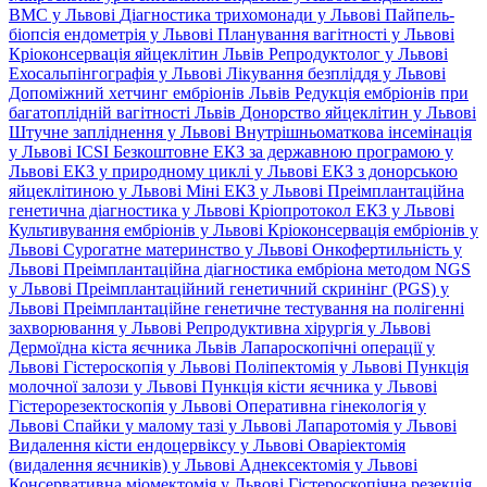
ВМС у Львові
Діагностика трихомонади у Львові
Пайпель-
біопсія ендометрія у Львові
Планування вагітності у Львові
Кріоконсервація яйцеклітин Львів
Репродуктолог у Львові
Ехосальпінгографія у Львові
Лікування безпліддя у Львові
Допоміжний хетчинг ембріонів Львів
Редукція ембріонів при
багатоплідній вагітності Львів
Донорство яйцеклітин у Львові
Штучне запліднення у Львові
Внутрішньоматкова інсемінація
у Львові
ICSI
Безкоштовне ЕКЗ за державною програмою у
Львові
ЕКЗ у природному циклі у Львові
ЕКЗ з донорською
яйцеклітиною у Львові
Міні ЕКЗ у Львові
Преімплантаційна
генетична діагностика у Львові
Кріопротокол ЕКЗ у Львові
Культивування ембріонів у Львові
Кріоконсервація ембріонів у
Львові
Сурогатне материнство у Львові
Онкофертильність у
Львові
Преімплантаційна діагностика ембріона методом NGS
у Львові
Преімплантаційний генетичний скринінг (PGS) у
Львові
Преімплантаційне генетичне тестування на полігенні
захворювання у Львові
Репродуктивна хірургія у Львові
Дермоїдна кіста яєчника Львів
Лапароскопічні операції у
Львові
Гістероскопія у Львові
Поліпектомія у Львові
Пункція
молочної залози у Львові
Пункція кісти яєчника у Львові
Гістерорезектоскопія у Львові
Оперативна гінекологія у
Львові
Спайки у малому тазі у Львові
Лапаротомія у Львові
Видалення кісти ендоцервіксу у Львові
Оваріектомія
(видалення яєчників) у Львові
Аднексектомія у Львові
Консервативна міомектомія у Львові
Гістероскопічна резекція