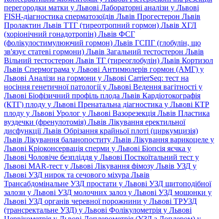
перегородки матки у Львові
Лабораторні аналізи у Львові
FISH-діагностика сперматозоїдів Львів
Прогестерон Львів
Пролактин Львів
ТТГ (тиреотропний гормон) Львів
ХГЛ
(хоріонічний гонадотропін) Львів
ФСГ
(фолікулостимулюючий гормон) Львів
ГСПГ (глобулін, що
зв'язує статеві гормони) Львів
Загальний тестостерон Львів
Вільний тестостерон Львів
ТГ (тиреоглобулін) Львів
Кортизол
Львів
Спермограма у Львові
Антимюлерів гормон (АМГ) у
Львові
Аналізи на гормони у Львові
CarrierSeq: тест на
носіння генетичної патології у Львові
Ведення вагітності у
Львові
Біофізичний профіль плода Львів
Кардіотокографія
(КТГ) плоду у Львові
Пренатальна діагностика у Львові
КТР
плоду у Львові
Уролог у Львові
Вазорезекція Львів
Пластика
вуздечки (френулотомія) Львів
Лікування еректильної
дисфункції Львів
Обрізання крайньої плоті (циркумцизія)
Львів
Лікування баланопоститу Львів
Лікування варикоцеле у
Львові
Кріоконсервація сперми у Львові
Біопсія яєчка у
Львові
Чоловіче безпліддя у Львові
Посткоїтальний тест у
Львові
MAR-тест у Львові
Лікування фімозу Львів
УЗД у
Львові
УЗД нирок та сечового міхура Львів
Трансабдомінальне УЗД простати у Львові
УЗД щитоподібної
залози у Львові
УЗД молочних залоз у Львові
УЗД мошонки у
Львові
УЗД органів черевної порожнини у Львові
ТРУЗД
(трансректальне УЗД) у Львові
Фолікулометрія у Львові
Цервікометрія у Львові
Доплерометрія (УЗД з Доплером) у