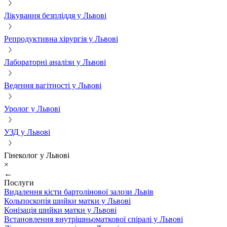
Лікування безпліддя у Львові
Репродуктивна хірургія у Львові
Лабораторні аналізи у Львові
Ведення вагітності у Львові
Уролог у Львові
УЗД у Львові
Гінеколог у Львові
×
←
Послуги
Видалення кісти бартолінової залози Львів
Кольпоскопія шийки матки у Львові
Конізація шийки матки у Львові
Встановлення внутрішньоматкової спіралі у Львові