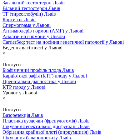
Загальний тестостерон Львів
Вільний тестостерон Львів
ТГ (тиреоглобулін) Львів
Кортизол Львів
Спермограма у Львові
Антимюлерів гормон (АМГ) у Львові
Аналізи на гормони у Львові
CarrierSeq: тест на носіння генетичної патології у Львові
Ведення вагітності у Львові
×
←
Послуги
Біофізичний профіль плода Львів
Кардіотокографія (КТГ) плоду у Львові
Пренатальна діагностика у Львові
КТР плоду у Львові
Уролог у Львові
×
←
Послуги
Вазорезекція Львів
Пластика вуздечки (френулотомія) Львів
Лікування еректильної дисфункції Львів
Обрізання крайньої плоті (циркумцизія) Львів
Лікування баланопоститу Львів