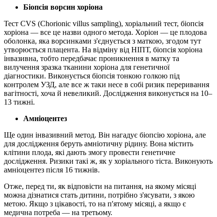
Біопсія ворсин хоріона
Тест CVS (Chorionic villus sampling), хоріальний тест, біопсія
хоріона — все це назви одного метода. Хоріон — це плодова
оболонка, яка ворсинками з'єднується з маткою, згодом тут
утворюється плацента. На відміну від НІПТ, біопсія хоріона
інвазивна, тобто передбачає проникнення в матку та
вилучення зразка тканини хоріона для генетичної
діагностики. Виконується біопсія тонкою голкою під
контролем УЗД, але все ж таки несе в собі ризик переривання
вагітності, хоча й невеликий. Дослідження виконується на 10–
13 тижні.
Амніоцентез
Ще один інвазивний метод. Він нагадує біопсію хоріона, але
для дослідження беруть амніотичну рідину. Вона містить
клітини плода, які дають змогу провести генетичне
дослідження. Ризики такі ж, як у хоріального тіста. Виконують
амніоцентез після 16 тижнів.
Отже, перед ти, як відповісти на питання, на якому місяці
можна дізнатися стать дитини, потрібно з'ясувати, з якою
метою. Якщо з цікавості, то на п'ятому місяці, а якщо є
медична потреба — на третьому.