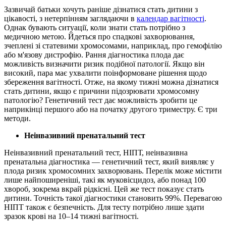
Зазвичай батьки хочуть раніше дізнатися стать дитини з
цікавості, з нетерпінням заглядаючи в
календар вагітності
.
Однак бувають ситуації, коли знати стать потрібно з
медичною метою. Йдеться про спадкові захворювання,
зчеплені зі статевими хромосомами, наприклад, про гемофілію
або м'язову дистрофію. Рання діагностика плода дає
можливість визначити ризик подібної патології. Якщо він
високий, пара має ухвалити поінформоване рішення щодо
збереження вагітності. Отже, на якому тижні можна дізнатися
стать дитини, якщо є причини підозрювати хромосомну
патологію? Генетичний тест дає можливість зробити це
наприкінці першого або на початку другого триместру. Є три
методи.
Неінвазивний пренатальний тест
Неінвазивний пренатальний тест, НІПТ, неінвазивна
пренатальна діагностика — генетичний тест, який виявляє у
плода ризик хромосомних захворювань. Перелік може містити
лише найпоширеніші, такі як муковісцидоз, або понад 100
хвороб, зокрема вкрай рідкісні. Цей же тест показує стать
дитини. Точність такої діагностики становить 99%. Перевагою
НІПТ також є безпечність. Для тесту потрібно лише здати
зразок крові на 10–14 тижні вагітності.