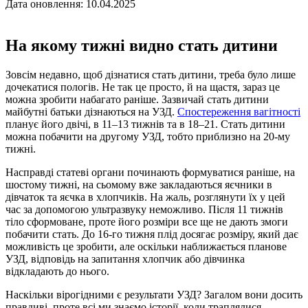
Дата оновлення: 10.04.2025
На якому тижні видно стать дитини
Зовсім недавно, щоб дізнатися стать дитини, треба було лише
дочекатися пологів. Не так це просто, й на щастя, зараз це
можна зробити набагато раніше. Зазвичай стать дитини
майбутні батьки дізнаються на УЗД.
Спостереження вагітності
планує його двічі, в 11–13 тижнів та в 18–21. Стать дитини
можна побачити на другому УЗД, тобто приблизно на 20-му
тижні.
Насправді статеві органи починають формуватися раніше, на
шостому тижні, на сьомому вже закладаються яєчники в
дівчаток та яєчка в хлопчиків. На жаль, розглянути їх у цей
час за допомогою ультразвуку неможливо. Після 11 тижнів
тіло сформоване, проте його розміри все ще не дають змоги
побачити стать. До 16-го тижня плід досягає розміру, який дає
можливість це зробити, але оскільки наближається планове
УЗД, відповідь на запитання хлопчик або дівчинка
відкладають до нього.
Наскільки вірогідними є результати УЗД? Загалом вони досить
правдиві, проте всі ми знаємо історії, коли траплялися