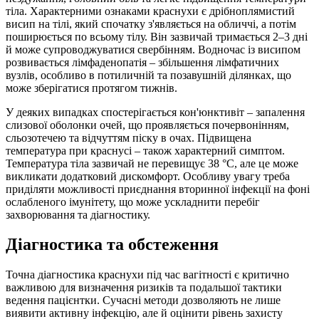
тіла. Характерними ознаками краснухи є дрібноплямистий
висип на тілі, який спочатку з'являється на обличчі, а потім
поширюється по всьому тілу. Він зазвичай тримається 2–3 дні
й може супроводжуватися свербінням. Водночас із висипом
розвивається лімфаденопатія – збільшення лімфатичних
вузлів, особливо в потиличній та позавушній ділянках, що
може зберігатися протягом тижнів.
У деяких випадках спостерігається кон'юнктивіт – запалення
слизової оболонки очей, що проявляється почервонінням,
сльозотечею та відчуттям піску в очах. Підвищена
температура при краснусі – також характерний симптом.
Температура тіла зазвичай не перевищує 38 °C, але це може
викликати додатковий дискомфорт. Особливу увагу треба
приділяти можливості приєднання вторинної інфекції на фоні
ослабленого імунітету, що може ускладнити перебіг
захворювання та діагностику.
Діагностика та обстеження
Точна діагностика краснухи під час вагітності є критично
важливою для визначення ризиків та подальшої тактики
ведення пацієнтки. Сучасні методи дозволяють не лише
виявити активну інфекцію, але й оцінити рівень захисту