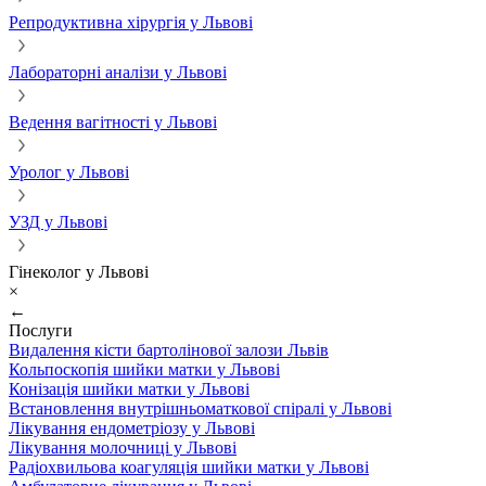
Репродуктивна хірургія у Львові
Лабораторні аналізи у Львові
Ведення вагітності у Львові
Уролог у Львові
УЗД у Львові
Гінеколог у Львові
×
←
Послуги
Видалення кісти бартолінової залози Львів
Кольпоскопія шийки матки у Львові
Конізація шийки матки у Львові
Встановлення внутрішньоматкової спіралі у Львові
Лікування ендометріозу у Львові
Лікування молочниці у Львові
Радіохвильова коагуляція шийки матки у Львові