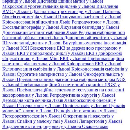
інфекції у Львові
Дисплазія шийки матки у Львові
Мікроскопія урогенітальних виділень у Львові
Видалення
ВМС у Львові
Діагностика трихомонади у Львові
Пайпель-
біопсія ендометрія у Львові
Планування вагітності у Львові
Кріоконсервація яйцеклітин Львів
Репродуктолог у Львові
Ехосальпінгографія у Львові
Лікування безпліддя у Львові
Допоміжний хетчинг ембріонів Львів
Редукція ембріонів при
багатоплідній вагітності Львів
Донорство яйцеклітин у Львові
Штучне запліднення у Львові
Внутрішньоматкова інсемінація
у Львові
ICSI
Безкоштовне ЕКЗ за державною програмою у
Львові
ЕКЗ у природному циклі у Львові
ЕКЗ з донорською
яйцеклітиною у Львові
Міні ЕКЗ у Львові
Преімплантаційна
генетична діагностика у Львові
Кріопротокол ЕКЗ у Львові
Культивування ембріонів у Львові
Кріоконсервація ембріонів у
Львові
Сурогатне материнство у Львові
Онкофертильність у
Львові
Преімплантаційна діагностика ембріона методом NGS
у Львові
Преімплантаційний генетичний скринінг (PGS) у
Львові
Преімплантаційне генетичне тестування на полігенні
захворювання у Львові
Репродуктивна хірургія у Львові
Дермоїдна кіста яєчника Львів
Лапароскопічні операції у
Львові
Гістероскопія у Львові
Поліпектомія у Львові
Пункція
молочної залози у Львові
Пункція кісти яєчника у Львові
Гістерорезектоскопія у Львові
Оперативна гінекологія у
Львові
Спайки у малому тазі у Львові
Лапаротомія у Львові
Видалення кісти ендоцервіксу у Львові
Оваріектомія