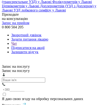
(трансректальне УЗД) у Львові
Фолікулометрія у Львові
Цервікометрія у Львові
Доплерометрія (УЗД з Доплером) у
Львові
УЗД лобкового симфізу у Львові
Приходьте
на консультацію
Запис на прийом
0 800 504 205
Зворотний дзвінок
Задати питання лікарю
Чат
Підписатися на акції
Залишити відгук
Запис на послугу
Запис на послугу
Я даю свою згоду на обробку персональних даних