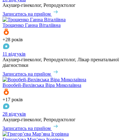
Акушер-гінеколог, Репродуктолог
Записатись на прийом
Трощенко
Ганна Віталіївна
+28 років
11 відгуків
Акушер-гінеколог, Репродуктолог, Лікар пренатальної
діагностики
Записатись на прийом
Воробей-Вихівська
Віра Миколаївна
+17 років
28 відгуків
Акушер-гінеколог, Репродуктолог
Записатись на прийом
Григор’єва
Мар’яна Ігорівна