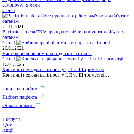
самопочуття мами
Статті
21.11.2021
Вагітність після ЕКЗ: про що потрібно пам'ятати майбутнім
батькам
Статті
26.01.2021
Найпоширеніші помилки під час вагітності
Статті
16.01.2025
Критичні періоди вагітності у І, ІІ та ІІІ триместрі
Критичні періоди вагітності у І, ІІ та ІІІ триместрі…
Запис на прийом
Кабінет пацієнта
Оплата онлайн
Послуги
Ціни
Акції