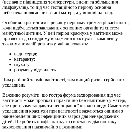
(незначне підвищення температури, висип та збільшення
лімфовузлів), то під час гестаційного періоду основна
небезпека полягає не в стані матері, а у впливі на плід.
Особливо критичним є ризик у першому триместрі вагітності,
коли відбувається закладання основних органів та систем
майбутньої дитини. У цей період краснуха у вагітних може
призвести до синдрому вродженої краснухи – комплексу
тяжких аномалій розвитку, які включають:
вади серця;
катаракту;
глухоту;
розумову відсталість.
Чим раніший термін вагітності, тим вищий ризик серйозних
ускладнень.
Важливо розуміти, що гостра форма захворювання під час
вагітності може протікати практично безсимптомно у матері,
але при цьому завдавати непоправної шкоди плоду. Саме тому
ускладнення краснухи при вагітності вважаються одними з
найнебезпечніших інфекційних загроз для ненароджених
дітей. Це робить профілактику та своєчасну діагностику
захворювання надзвичайно важливими.