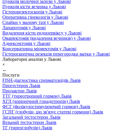
Пункція молочної залози у Львові
Пункція кісти яєчника у Львові
Гістерорезектоскопія у Львові
Оперативна гінекологія у Львові
Спайки у малому тазі у Львові
Лапаротомія у Львові
Видалення кісти ендоцервіксу у Львові
Оваріектомія (видалення яєчників) у Львові
Аднексектомія у Львові
Консервативна міомектомія у Львові
Гістероскопічна резекція перегородки матки у Львові
Лабораторні аналізи у Львові
×
←
Послуги
FISH-діагностика сперматозоїдів Львів
Прогестерон Львів
Пролактин Львів
ТТГ (тиреотропний гормон) Львів
ХГЛ (хоріонічний гонадотропін) Львів
ФСГ (фолікулостимулюючий гормон) Львів
ГСПГ (глобулін, що зв'язує статеві гормони) Львів
Загальний тестостерон Львів
Вільний тестостерон Львів
ТГ (тиреоглобулін) Львів