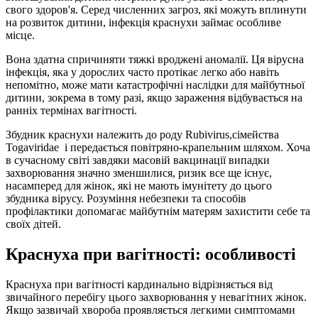
свого здоров'я. Серед численних загроз, які можуть вплинути
на розвиток дитини, інфекція краснухи займає особливе
місце.
Вона здатна спричиняти тяжкі вроджені аномалії. Ця вірусна
інфекція, яка у дорослих часто протікає легко або навіть
непомітно, може мати катастрофічні наслідки для майбутньої
дитини, зокрема в тому разі, якщо зараження відбувається на
ранніх термінах вагітності.
Збудник краснухи належить до роду Rubivirus,сімейства
Togaviridae і передається повітряно-крапельним шляхом. Хоча
в сучасному світі завдяки масовій вакцинації випадки
захворювання значно зменшилися, ризик все ще існує,
насамперед для жінок, які не мають імунітету до цього
збудника вірусу. Розуміння небезпеки та способів
профілактики допомагає майбутнім матерям захистити себе та
своїх дітей.
Краснуха при вагітності: особливості
Краснуха при вагітності кардинально відрізняється від
звичайного перебігу цього захворювання у невагітних жінок.
Якщо зазвичай хвороба проявляється легкими симптомами