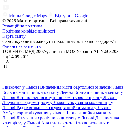
Ми на Google Maps
Відгуки в Google
© 2026 Мати та дитина. Всі права захищені.
Редакційна політика
Політика конфіденційності
Карта сайту
Самолікування може бути шкідливим для вашого здоров’я
Фінансова звітність
ТОВ «НЕОМЕД 2007», ліцензія МОЗ України АГ N.603203
від 14.09.2011
UA
RU
Гінеколог у Львові
Видалення кісти бартолінової залози Львів
Кольпоскопія шийки матки у Львові
Конізація шийки матки у
Львові
Встановлення внутрішньоматкової спіралі у Львові
Лікування ендометріозу у Львові
Лікування молочниці у
Львові
Радіохвильова коагуляція шийки матки у Львові
Амбулаторне лікування у Львові
Біопсія шийки матки у
Львові
Лікування хронічного циститу у Львові
Діагностика
хламідіозу у Львові
Аналізи на статеві захворювання та