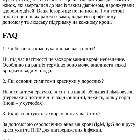
жінок, які зверталися до нас із таким діагнозом, народжували
здорових дітей. Ваша історія ще не написана, і ми готові
пройти цей шлях разом із вами, надаючи професійну
допомогу та людську підтримку на кожному кроці.
FAQ
1. Чи безпечна краснуха під час вагітності?
Ні, під час вагітності це захворювання вкрай небезпечне.
Особливо на ранніх термінах воно може викликати тяжкі
вроджені вади у плода.
2. Які основні симптоми краснухи у дорослих?
Невисока температура, висип на шкірі, збільшені лімфовузли
(переважно потиличні й задньошийні), нежить, біль у горлі
(іноді – у суглобах).
3. Як діагностують захворювання у вагітних?
За допомогою серологічних аналізів крові (IgM, IgG до вірусу
краснухи) та ПЛР для підтвердження інфекції.