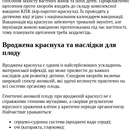
способом захисту вагітних жінок та їхніх дітей. Профілактичні
щеплення проти хвороби входять до складу комплексної
вакцини КПК (кір-паротит-краснуха). Їх проводять у
дитячому віці згідно з національним календарем вакцинації.
Вакцинація від краснухи забезпечує тривалий імунітет, але
імунізація живою вакциною протипоказана під час вагітності,
тому планувати щеплення треба заздалегідь.
Вроджена краснуха та наслідки для
плоду
Вроджена краснуха є одним із найсерйозніших ускладнень
материнської інфекції, що може призвести до важких
наслідків для розвитку дитини. Синдром хвороби включає
широкий спектр аномалій, які здатні вплинути практично на
всі системи організму плода.
Генетичні аномалії плоду при вродженій краснусі не є
справжніми генними мутаціями, а скоріше результатом
вірусного ураження клітин у критичні періоди органогенезу.
Найчастіше уражаються:
серцево-судинна система (вроджені вади серця);
очі (катаракта, глаукома);