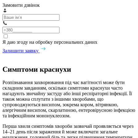
Замовити дзвінок
Я даю згоду на обробку персональних даних
Залишити заявку
Симптоми краснухи
Розпізнавання захворювання під час вагітності може бути
складним завданням, оскільки симптоми краснухи часто
нагадують звичайну застуду або інші респіраторні інфекції. Її
також можна сплутати з іншими хворобами, що
супроводжуються висипом, зокрема кором, вітрянкою,
алергічним висипом, скарлатиною, ентеровірусною інфекцією
та інфекційним мононуклеозом.
Перша хвиля симптомів хвороби зазвичай проявляється через
14–21 день після зараження й може включати загальне
нездужання, головний біль та легке підвищення температури