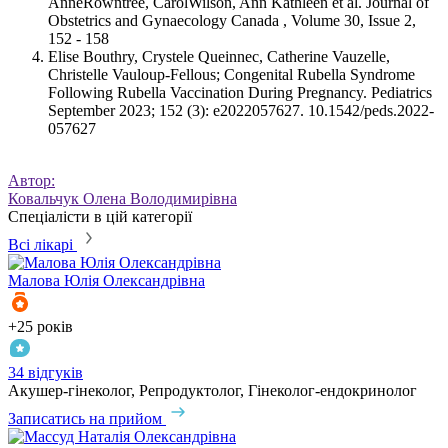
AnneRowntree, CarolWilson, Ann Kathleen et al. Journal of
Obstetrics and Gynaecology Canada , Volume 30, Issue 2,
152 - 158
Elise Bouthry, Crystele Queinnec, Catherine Vauzelle,
Christelle Vauloup-Fellous; Congenital Rubella Syndrome
Following Rubella Vaccination During Pregnancy. Pediatrics
September 2023; 152 (3): e2022057627. 10.1542/peds.2022-
057627
Автор:
Ковальчук Олена Володимирівна
Спеціалісти в цій категорії
Всі лікарі
Малова
Юлія Олександрівна
+25 років
34 відгуків
Акушер-гінеколог, Репродуктолог, Гінеколог-ендокринолог
Записатись на прийом