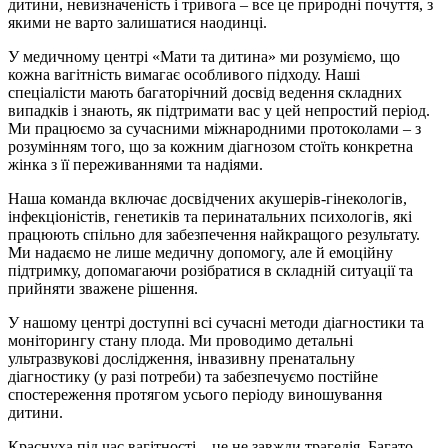
дитини, невизначеність і тривога – все це природні почуття, з
якими не варто залишатися наодинці.
У медичному центрі «Мати та дитина» ми розуміємо, що
кожна вагітність вимагає особливого підходу. Наші
спеціалісти мають багаторічний досвід ведення складних
випадків і знають, як підтримати вас у цей непростий період.
Ми працюємо за сучасними міжнародними протоколами – з
розумінням того, що за кожним діагнозом стоїть конкретна
жінка з її переживаннями та надіями.
Наша команда включає досвідчених акушерів-гінекологів,
інфекціоністів, генетиків та перинатальних психологів, які
працюють спільно для забезпечення найкращого результату.
Ми надаємо не лише медичну допомогу, але й емоційну
підтримку, допомагаючи розібратися в складній ситуації та
прийняти зважене рішення.
У нашому центрі доступні всі сучасні методи діагностики та
моніторингу стану плода. Ми проводимо детальні
ультразвукові дослідження, інвазивну пренатальну
діагностику (у разі потреби) та забезпечуємо постійне
спостереження протягом усього періоду виношування
дитини.
Краснуха під час вагітності – це не завжди трагедія. Багато