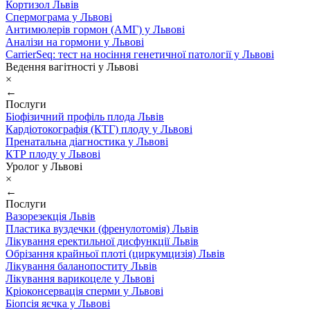
Кортизол Львів
Спермограма у Львові
Антимюлерів гормон (АМГ) у Львові
Аналізи на гормони у Львові
CarrierSeq: тест на носіння генетичної патології у Львові
Ведення вагітності у Львові
×
←
Послуги
Біофізичний профіль плода Львів
Кардіотокографія (КТГ) плоду у Львові
Пренатальна діагностика у Львові
КТР плоду у Львові
Уролог у Львові
×
←
Послуги
Вазорезекція Львів
Пластика вуздечки (френулотомія) Львів
Лікування еректильної дисфункції Львів
Обрізання крайньої плоті (циркумцизія) Львів
Лікування баланопоститу Львів
Лікування варикоцеле у Львові
Кріоконсервація сперми у Львові
Біопсія яєчка у Львові