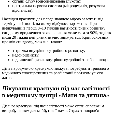
органи слуху (сенсоневральна глухота);
центральна нервова система (мікроцефалія, розумова
відсталість).
Наслідки краснухи для плода значною мірою залежать від
терміну вагітності, на якому відбулося зараження. При
інфікуванні в перші 8–10 тижнів вагітності ризик розвитку
синдрому вродженого захворювання може сягати 90%, тоді як
після 20 тижня цей ризик значно знижується. Крім основних
проявів синдрому, можливі також:
затримка внутрішньоутробного розвитку;
недоношеність;
підвищений ризик внутрішньоутробної загибелі плода.
Діти з вродженою краснухою можуть потребувати тривалого
медичного спостереження та реабілітації протягом усього
життя.
Лікування краснухи під час вагітності
в медичному центрі «Мати та дитина»
Діагноз краснухи під час вагітності може стати справжнім
випробуванням для майбутньої мами. Страх за здоров'я