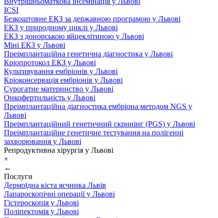
Внутрішньоматкова інсемінація у Львові
ICSI
Безкоштовне ЕКЗ за державною програмою у Львові
ЕКЗ у природному циклі у Львові
ЕКЗ з донорською яйцеклітиною у Львові
Міні ЕКЗ у Львові
Преімплантаційна генетична діагностика у Львові
Кріопротокол ЕКЗ у Львові
Культивування ембріонів у Львові
Кріоконсервація ембріонів у Львові
Сурогатне материнство у Львові
Онкофертильність у Львові
Преімплантаційна діагностика ембріона методом NGS у
Львові
Преімплантаційний генетичний скринінг (PGS) у Львові
Преімплантаційне генетичне тестування на полігенні
захворювання у Львові
Репродуктивна хірургія у Львові
×
←
Послуги
Дермоїдна кіста яєчника Львів
Лапароскопічні операції у Львові
Гістероскопія у Львові
Поліпектомія у Львові