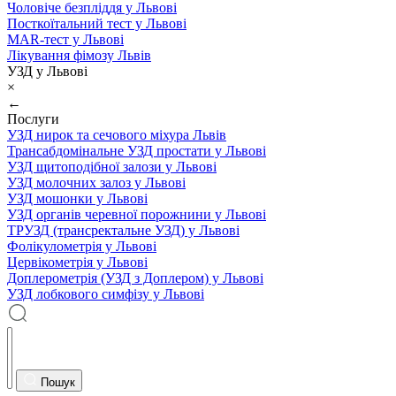
Чоловіче безпліддя у Львові
Посткоїтальний тест у Львові
MAR-тест у Львові
Лікування фімозу Львів
УЗД у Львові
×
←
Послуги
УЗД нирок та сечового міхура Львів
Трансабдомінальне УЗД простати у Львові
УЗД щитоподібної залози у Львові
УЗД молочних залоз у Львові
УЗД мошонки у Львові
УЗД органів черевної порожнини у Львові
ТРУЗД (трансректальне УЗД) у Львові
Фолікулометрія у Львові
Цервікометрія у Львові
Доплерометрія (УЗД з Доплером) у Львові
УЗД лобкового симфізу у Львові
Пошук