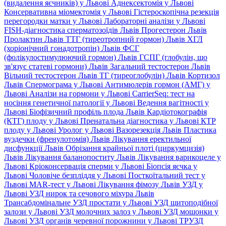
(видалення яєчників) у Львові
Аднексектомія у Львові
Консервативна міомектомія у Львові
Гістероскопічна резекція
перегородки матки у Львові
Лабораторні аналізи у Львові
FISH-діагностика сперматозоїдів Львів
Прогестерон Львів
Пролактин Львів
ТТГ (тиреотропний гормон) Львів
ХГЛ
(хоріонічний гонадотропін) Львів
ФСГ
(фолікулостимулюючий гормон) Львів
ГСПГ (глобулін, що
зв'язує статеві гормони) Львів
Загальний тестостерон Львів
Вільний тестостерон Львів
ТГ (тиреоглобулін) Львів
Кортизол
Львів
Спермограма у Львові
Антимюлерів гормон (АМГ) у
Львові
Аналізи на гормони у Львові
CarrierSeq: тест на
носіння генетичної патології у Львові
Ведення вагітності у
Львові
Біофізичний профіль плода Львів
Кардіотокографія
(КТГ) плоду у Львові
Пренатальна діагностика у Львові
КТР
плоду у Львові
Уролог у Львові
Вазорезекція Львів
Пластика
вуздечки (френулотомія) Львів
Лікування еректильної
дисфункції Львів
Обрізання крайньої плоті (циркумцизія)
Львів
Лікування баланопоститу Львів
Лікування варикоцеле у
Львові
Кріоконсервація сперми у Львові
Біопсія яєчка у
Львові
Чоловіче безпліддя у Львові
Посткоїтальний тест у
Львові
MAR-тест у Львові
Лікування фімозу Львів
УЗД у
Львові
УЗД нирок та сечового міхура Львів
Трансабдомінальне УЗД простати у Львові
УЗД щитоподібної
залози у Львові
УЗД молочних залоз у Львові
УЗД мошонки у
Львові
УЗД органів черевної порожнини у Львові
ТРУЗД