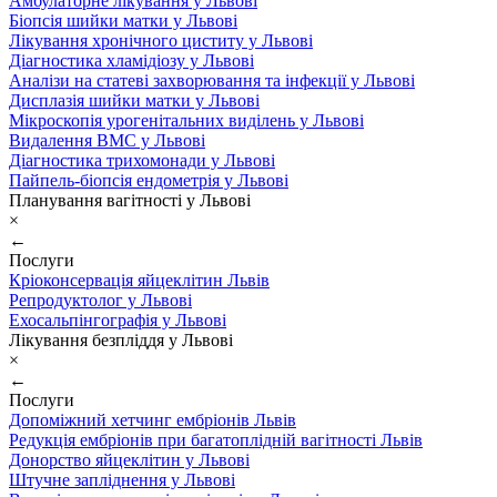
Амбулаторне лікування у Львові
Біопсія шийки матки у Львові
Лікування хронічного циститу у Львові
Діагностика хламідіозу у Львові
Аналізи на статеві захворювання та інфекції у Львові
Дисплазія шийки матки у Львові
Мікроскопія урогенітальних виділень у Львові
Видалення ВМС у Львові
Діагностика трихомонади у Львові
Пайпель-біопсія ендометрія у Львові
Планування вагітності у Львові
×
←
Послуги
Кріоконсервація яйцеклітин Львів
Репродуктолог у Львові
Ехосальпінгографія у Львові
Лікування безпліддя у Львові
×
←
Послуги
Допоміжний хетчинг ембріонів Львів
Редукція ембріонів при багатоплідній вагітності Львів
Донорство яйцеклітин у Львові
Штучне запліднення у Львові