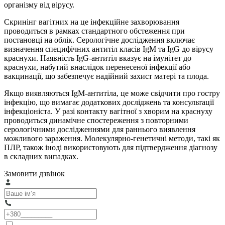
організму від вірусу.
Скринінг вагітних на це інфекційне захворювання
проводиться в рамках стандартного обстеження при
постановці на облік. Серологічне дослідження включає
визначення специфічних антитіл класів IgM та IgG до вірусу
краснухи. Наявність IgG-антитіл вказує на імунітет до
краснухи, набутий внаслідок перенесеної інфекції або
вакцинації, що забезпечує надійний захист матері та плода.
Якщо виявляються IgM-антитіла, це може свідчити про гостру
інфекцію, що вимагає додаткових досліджень та консультації
інфекціоніста. У разі контакту вагітної з хворим на краснуху
проводиться динамічне спостереження з повторними
серологічними дослідженнями для раннього виявлення
можливого зараження. Молекулярно-генетичні методи, такі як
ПЛР, також іноді використовують для підтвердження діагнозу
в складних випадках.
Замовити дзвінок