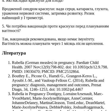
4. Які наслідки краснухи для плода?
Вроджений синдром краснухи: вади серця, катаракта, глухота,
ураження нервової системи, затримка розвитку. Ризик
найвищий у I триместрі.
5. Чи потрібна вакцинація проти краснухи перед плануванням
вагітності?
Так, вакцинація рекомендована, якщо немає імунітету.
Вагітність можна планувати через 1 місяць після щеплення.
Література
Rubella (German measles) in pregnancy. Paediatr Child
Health. 2007 Nov;12(9):798-802. doi: 10.1093/pch/12.9.798.
PMID: 19030470; PMCID: PMC2532864.
Bouthry E., Picone O., Hamdi G., Grangeot-Keros L.,
Ayoubi J.-M., and Vauloup-Fellous C. (2014), Rubella and
pregnancy: diagnosis, management and outcomes, Prenat
Diagn, 34, 1246–1253, doi: 10.1002/pd.4467
Rubella in Pregnancy Dontigny, LorraineArsenault, Marc-
YvonMartel, Marie-JocelyneBiringer, AnneCormier,
JohanneDelaney, MartinaGleason, TomLeduc, DeanMartel,
Marie-JocelynePenava, DebbiePolsky, JoshuaRoggensack,