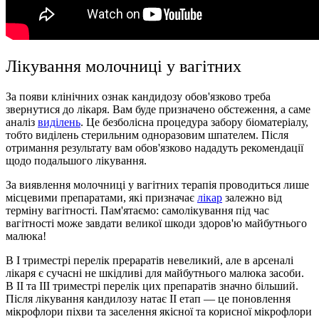
Лікування молочниці у вагітних
За появи клінічних ознак кандидозу обов'язково треба
звернутися до лікаря. Вам буде призначено обстеження, а саме
аналіз
виділень
. Це безболісна процедура забору біоматеріалу,
тобто виділень стерильним одноразовим шпателем. Після
отримання результату вам обов'язково нададуть рекомендації
щодо подальшого лікування.
За виявлення молочниці у вагітних терапія проводиться лише
місцевими препаратами, які призначає
лікар
залежно від
терміну вагітності. Пам'ятаємо: самолікування під час
вагітності може завдати великої шкоди здоров'ю майбутнього
малюка!
В І триместрі перелік прераратів невеликий, але в арсеналі
лікаря є сучасні не шкідливі для майбутнього малюка засоби.
В ІІ та ІІІ триместрі перелік цих препаратів значно більший.
Після лікування кандилозу натає ІІ етап — це поновлення
мікрофлори піхви та заселення якісної та корисної мікрофлори