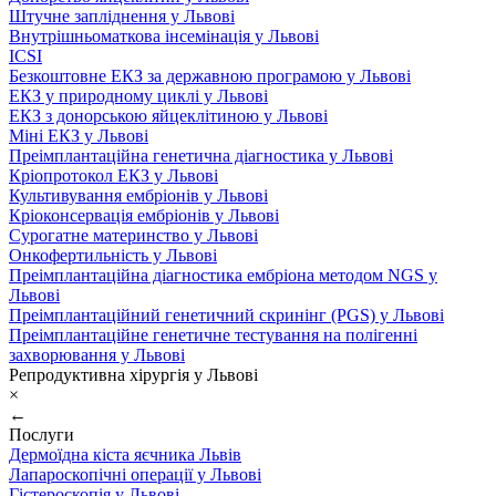
Штучне запліднення у Львові
Внутрішньоматкова інсемінація у Львові
ICSI
Безкоштовне ЕКЗ за державною програмою у Львові
ЕКЗ у природному циклі у Львові
ЕКЗ з донорською яйцеклітиною у Львові
Міні ЕКЗ у Львові
Преімплантаційна генетична діагностика у Львові
Кріопротокол ЕКЗ у Львові
Культивування ембріонів у Львові
Кріоконсервація ембріонів у Львові
Сурогатне материнство у Львові
Онкофертильність у Львові
Преімплантаційна діагностика ембріона методом NGS у
Львові
Преімплантаційний генетичний скринінг (PGS) у Львові
Преімплантаційне генетичне тестування на полігенні
захворювання у Львові
Репродуктивна хірургія у Львові
×
←
Послуги
Дермоїдна кіста яєчника Львів
Лапароскопічні операції у Львові
Гістероскопія у Львові