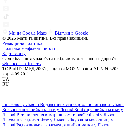
Ми на Google Maps
Відгуки в Google
© 2026 Мати та дитина. Всі права захищені.
Редакційна політика
Політика конфіденційності
Карта сайту
Самолікування може бути шкідливим для вашого здоров’я
Фінансова звітність
ТОВ «НЕОМЕД 2007», ліцензія МОЗ України АГ N.603203
від 14.09.2011
UA
RU
Гінеколог у Львові
Видалення кісти бартолінової залози Львів
Кольпоскопія шийки матки у Львові
Конізація шийки матки у
Львові
Встановлення внутрішньоматкової спіралі у Львові
Лікування ендометріозу у Львові
Лікування молочниці у
Львові
Радіохвильова коагуляція шийки матки у Львові