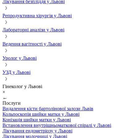
Лікування безпліддя у Львові
Репродуктивна хірургія у Львові
Лабораторні аналізи у Львові
Ведення вагітності у Львові
Уролог у Львові
УЗД у Львові
Гінеколог у Львові
×
←
Послуги
Видалення кісти бартолінової залози Львів
Кольпоскопія шийки матки у Львові
Конізація шийки матки у Львові
Встановлення внутрішньоматкової спіралі у Львові
Лікування ендометріозу у Львові
Лікування молочниці у Львові