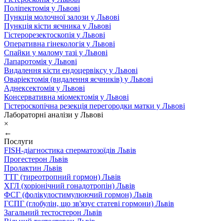
Поліпектомія у Львові
Пункція молочної залози у Львові
Пункція кісти яєчника у Львові
Гістерорезектоскопія у Львові
Оперативна гінекологія у Львові
Спайки у малому тазі у Львові
Лапаротомія у Львові
Видалення кісти ендоцервіксу у Львові
Оваріектомія (видалення яєчників) у Львові
Аднексектомія у Львові
Консервативна міомектомія у Львові
Гістероскопічна резекція перегородки матки у Львові
Лабораторні аналізи у Львові
×
←
Послуги
FISH-діагностика сперматозоїдів Львів
Прогестерон Львів
Пролактин Львів
ТТГ (тиреотропний гормон) Львів
ХГЛ (хоріонічний гонадотропін) Львів
ФСГ (фолікулостимулюючий гормон) Львів
ГСПГ (глобулін, що зв'язує статеві гормони) Львів
Загальний тестостерон Львів