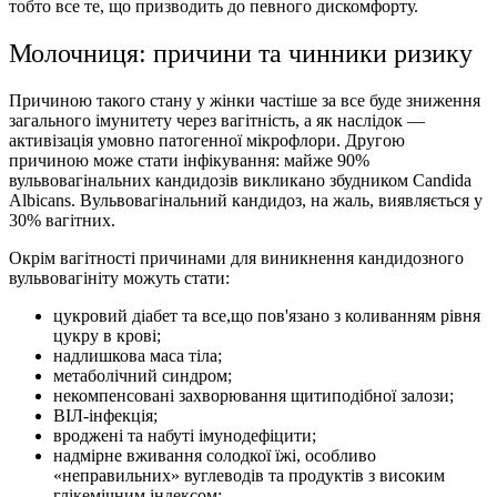
тобто все те, що призводить до певного дискомфорту.
Молочниця: причини та чинники ризику
Причиною такого стану у жінки частіше за все буде зниження
загального імунитету через вагітність, а як наслідок —
активізація умовно патогенної мікрофлори. Другою
причиною може стати інфікування: майже 90%
вульвовагінальних кандидозів викликано збудником Сandida
Аlbicans. Вульвовагінальний кандидоз, на жаль, виявляється у
30% вагітних.
Окрім вагітності причинами для виникнення кандидозного
вульвовагініту можуть стати:
цукровий діабет та все,що пов'язано з коливанням рівня
цукру в крові;
надлишкова маса тіла;
метаболічний синдром;
некомпенсовані захворювання щитиподібної залози;
ВІЛ-інфекція;
вроджені та набуті імунодефіцити;
надмірне вживання солодкої їжі, особливо
«неправильних» вуглеводів та продуктів з високим
глікемічним індексом;