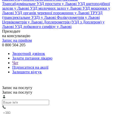
Трансабдомінальне УЗД простати у Львові
УЗД щитоподібної
залози у Львові
УЗД молочних залоз у Львові
УЗД мошонки у
Львові
УЗД органів черевної порожнини у Львові
ТРУЗД
(трансректальне УЗД) у Львові
Фолікулометрія у Львові
Цервікометрія у Львові
Доплерометрія (УЗД з Доплером) у
Львові
УЗД лобкового симфізу у Львові
Приходьте
на консультацію
Запис на прийом
0 800 504 205
Зворотний дзвінок
Задати питання лікарю
Чат
Підписатися на акції
Залишити відгук
Запис на послугу
Запис на послугу