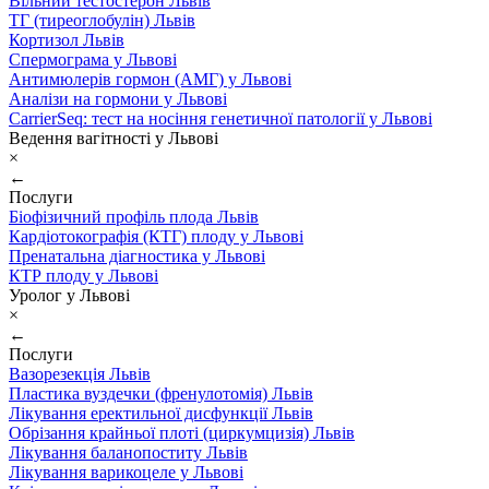
Вільний тестостерон Львів
ТГ (тиреоглобулін) Львів
Кортизол Львів
Спермограма у Львові
Антимюлерів гормон (АМГ) у Львові
Аналізи на гормони у Львові
CarrierSeq: тест на носіння генетичної патології у Львові
Ведення вагітності у Львові
×
←
Послуги
Біофізичний профіль плода Львів
Кардіотокографія (КТГ) плоду у Львові
Пренатальна діагностика у Львові
КТР плоду у Львові
Уролог у Львові
×
←
Послуги
Вазорезекція Львів
Пластика вуздечки (френулотомія) Львів
Лікування еректильної дисфункції Львів
Обрізання крайньої плоті (циркумцизія) Львів
Лікування баланопоститу Львів
Лікування варикоцеле у Львові