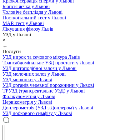
Кріоконсервація сперми у Львові
Біопсія яєчка у Львові
Чоловіче безпліддя у Львові
Посткоїтальний тест у Львові
MAR-тест у Львові
Лікування фімозу Львів
УЗД у Львові
×
←
Послуги
УЗД нирок та сечового міхура Львів
Трансабдомінальне УЗД простати у Львові
УЗД щитоподібної залози у Львові
УЗД молочних залоз у Львові
УЗД мошонки у Львові
УЗД органів черевної порожнини у Львові
ТРУЗД (трансректальне УЗД) у Львові
Фолікулометрія у Львові
Цервікометрія у Львові
Доплерометрія (УЗД з Доплером) у Львові
УЗД лобкового симфізу у Львові