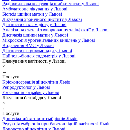
Радіохвильова коагуляція шийки матки у Львові
Амбулаторне лікування у Львові
Біопсія шийки матки у Львові
Лікування хронічного циститу у Львові
Діагностика хламідіозу у Львові
Аналізи на статеві захворювання та інфекції у Львові
Дисплазія шийки матки у Львові
Мікроскопія урогенітальних виділень у Львові
Видалення ВМС у Львові
Діагностика трихомонади у Львові
Пайпель-біопсія ендометрія у Львові
Планування вагітності у Львові
×
←
Послуги
Кріоконсервація яйцеклітин Львів
Репродуктолог у Львові
Ехосальпінгографія у Львові
Лікування безпліддя у Львові
×
←
Послуги
Допоміжний хетчинг ембріонів Львів
Редукція ембріонів при багатоплідній вагітності Львів
Донорство яйцеклітин у Львові