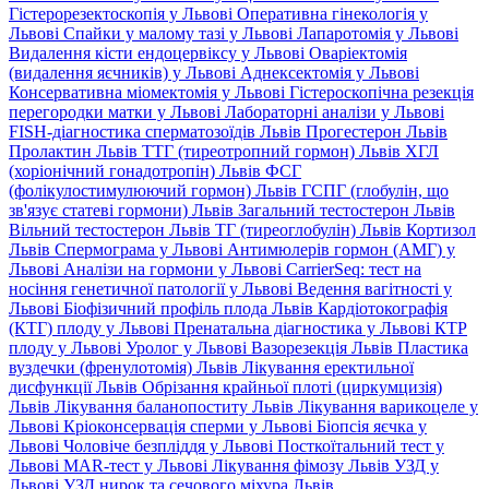
Гістерорезектоскопія у Львові
Оперативна гінекологія у
Львові
Спайки у малому тазі у Львові
Лапаротомія у Львові
Видалення кісти ендоцервіксу у Львові
Оваріектомія
(видалення яєчників) у Львові
Аднексектомія у Львові
Консервативна міомектомія у Львові
Гістероскопічна резекція
перегородки матки у Львові
Лабораторні аналізи у Львові
FISH-діагностика сперматозоїдів Львів
Прогестерон Львів
Пролактин Львів
ТТГ (тиреотропний гормон) Львів
ХГЛ
(хоріонічний гонадотропін) Львів
ФСГ
(фолікулостимулюючий гормон) Львів
ГСПГ (глобулін, що
зв'язує статеві гормони) Львів
Загальний тестостерон Львів
Вільний тестостерон Львів
ТГ (тиреоглобулін) Львів
Кортизол
Львів
Спермограма у Львові
Антимюлерів гормон (АМГ) у
Львові
Аналізи на гормони у Львові
CarrierSeq: тест на
носіння генетичної патології у Львові
Ведення вагітності у
Львові
Біофізичний профіль плода Львів
Кардіотокографія
(КТГ) плоду у Львові
Пренатальна діагностика у Львові
КТР
плоду у Львові
Уролог у Львові
Вазорезекція Львів
Пластика
вуздечки (френулотомія) Львів
Лікування еректильної
дисфункції Львів
Обрізання крайньої плоті (циркумцизія)
Львів
Лікування баланопоститу Львів
Лікування варикоцеле у
Львові
Кріоконсервація сперми у Львові
Біопсія яєчка у
Львові
Чоловіче безпліддя у Львові
Посткоїтальний тест у
Львові
MAR-тест у Львові
Лікування фімозу Львів
УЗД у
Львові
УЗД нирок та сечового міхура Львів