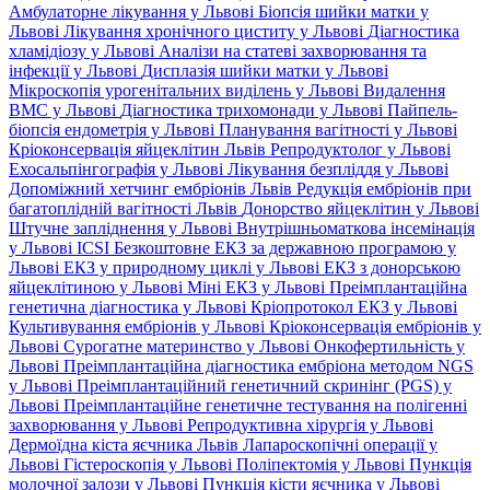
Амбулаторне лікування у Львові
Біопсія шийки матки у
Львові
Лікування хронічного циститу у Львові
Діагностика
хламідіозу у Львові
Аналізи на статеві захворювання та
інфекції у Львові
Дисплазія шийки матки у Львові
Мікроскопія урогенітальних виділень у Львові
Видалення
ВМС у Львові
Діагностика трихомонади у Львові
Пайпель-
біопсія ендометрія у Львові
Планування вагітності у Львові
Кріоконсервація яйцеклітин Львів
Репродуктолог у Львові
Ехосальпінгографія у Львові
Лікування безпліддя у Львові
Допоміжний хетчинг ембріонів Львів
Редукція ембріонів при
багатоплідній вагітності Львів
Донорство яйцеклітин у Львові
Штучне запліднення у Львові
Внутрішньоматкова інсемінація
у Львові
ICSI
Безкоштовне ЕКЗ за державною програмою у
Львові
ЕКЗ у природному циклі у Львові
ЕКЗ з донорською
яйцеклітиною у Львові
Міні ЕКЗ у Львові
Преімплантаційна
генетична діагностика у Львові
Кріопротокол ЕКЗ у Львові
Культивування ембріонів у Львові
Кріоконсервація ембріонів у
Львові
Сурогатне материнство у Львові
Онкофертильність у
Львові
Преімплантаційна діагностика ембріона методом NGS
у Львові
Преімплантаційний генетичний скринінг (PGS) у
Львові
Преімплантаційне генетичне тестування на полігенні
захворювання у Львові
Репродуктивна хірургія у Львові
Дермоїдна кіста яєчника Львів
Лапароскопічні операції у
Львові
Гістероскопія у Львові
Поліпектомія у Львові
Пункція
молочної залози у Львові
Пункція кісти яєчника у Львові