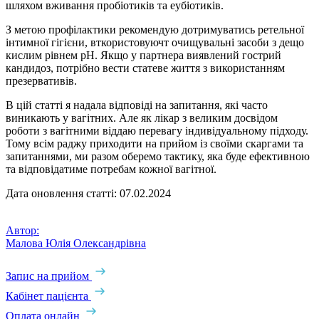
шляхом вживання пробіотиків та еубіотиків.
З метою профілактики рекомендую дотримуватись ретельної
інтимної гігієни, вткористовуючт очищувальні засоби з дещо
кислим рівнем pH. Якщо у партнера виявлений гострий
кандидоз, потрібно вести статеве життя з використанням
презервативів.
В цій статті я надала відповіді на запитання, які часто
виникають у вагітних. Але як лікар з великим досвідом
роботи з вагітними віддаю перевагу індивідуальному підходу.
Тому всім раджу приходити на прийом із своїми скаргами та
запитаннями, ми разом оберемо тактику, яка буде ефективною
та відповідатиме потребам кожної вагітної.
Дата оновлення статті: 07.02.2024
Автор:
Малова Юлія Олександрівна
Запис на прийом
Кабінет пацієнта
Оплата онлайн