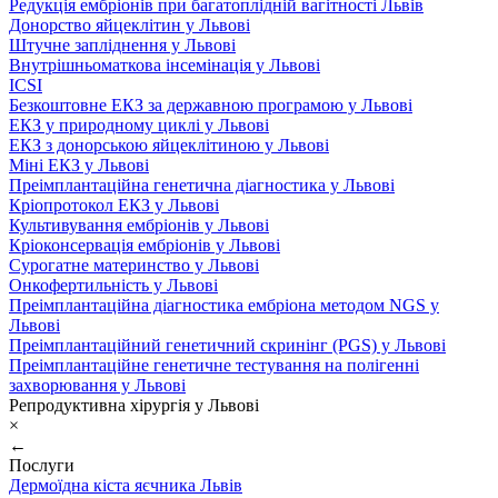
Редукція ембріонів при багатоплідній вагітності Львів
Донорство яйцеклітин у Львові
Штучне запліднення у Львові
Внутрішньоматкова інсемінація у Львові
ICSI
Безкоштовне ЕКЗ за державною програмою у Львові
ЕКЗ у природному циклі у Львові
ЕКЗ з донорською яйцеклітиною у Львові
Міні ЕКЗ у Львові
Преімплантаційна генетична діагностика у Львові
Кріопротокол ЕКЗ у Львові
Культивування ембріонів у Львові
Кріоконсервація ембріонів у Львові
Сурогатне материнство у Львові
Онкофертильність у Львові
Преімплантаційна діагностика ембріона методом NGS у
Львові
Преімплантаційний генетичний скринінг (PGS) у Львові
Преімплантаційне генетичне тестування на полігенні
захворювання у Львові
Репродуктивна хірургія у Львові
×
←
Послуги
Дермоїдна кіста яєчника Львів