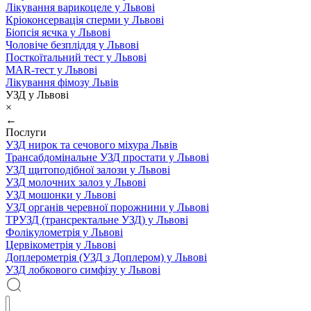
Лікування варикоцеле у Львові
Кріоконсервація сперми у Львові
Біопсія яєчка у Львові
Чоловіче безпліддя у Львові
Посткоїтальний тест у Львові
MAR-тест у Львові
Лікування фімозу Львів
УЗД у Львові
×
←
Послуги
УЗД нирок та сечового міхура Львів
Трансабдомінальне УЗД простати у Львові
УЗД щитоподібної залози у Львові
УЗД молочних залоз у Львові
УЗД мошонки у Львові
УЗД органів черевної порожнини у Львові
ТРУЗД (трансректальне УЗД) у Львові
Фолікулометрія у Львові
Цервікометрія у Львові
Доплерометрія (УЗД з Доплером) у Львові
УЗД лобкового симфізу у Львові