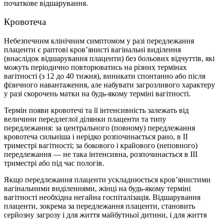
початкове відшарування.
Кровотеча
Небезпечним клінічним симптомом у разі передлежання
плаценти є раптові кров’янисті вагінальні виділення
(внаслідок відшарування плаценти) без больових відчуттів, які
можуть періодично повторюватись на різних термінах
вагітності (з 12 до 40 тижня), виникати спонтанно або після
фізичного навантаження, але набувати загрозливого характеру
у разі скорочень матки на будь-якому терміні вагітності.
Термін появи кровотечі та її інтенсивність залежать від
величини передлеглої ділянки плаценти та типу
передлежання: за центрального (повному) передлежання
кровотеча сильніша і нерідко розпочинається рано, в ІІ
триместрі вагітності; за бокового і крайового (неповного)
передлежання — не така інтенсивна, розпочинається в ІІІ
триместрі або під час пологів.
Якщо передлежання плаценти ускладнюється кров’янистими
вагінальними виділеннями, жінці на будь-якому терміні
вагітності необхідна негайна госпіталізація. Відшарування
плаценти, зокрема за передлежання плаценти, становить
серйозну загрозу і для життя майбутньої дитини, і для життя