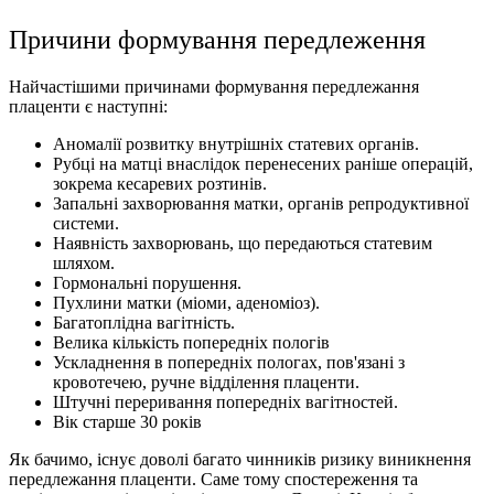
Причини формування передлеження
Найчастішими причинами формування передлежання
плаценти є наступні:
Аномалії розвитку внутрішніх статевих органів.
Рубці на матці внаслідок перенесених раніше операцій,
зокрема кесаревих розтинів.
Запальні захворювання матки, органів репродуктивної
системи.
Наявність захворювань, що передаються статевим
шляхом.
Гормональні порушення.
Пухлини матки (міоми, аденоміоз).
Багатоплідна вагітність.
Велика кількість попередніх пологів
Ускладнення в попередніх пологах, пов'язані з
кровотечею, ручне відділення плаценти.
Штучні переривання попередніх вагітностей.
Вік старше 30 років
Як бачимо, існує доволі багато чинників ризику виникнення
передлежання плаценти. Саме тому спостереження та