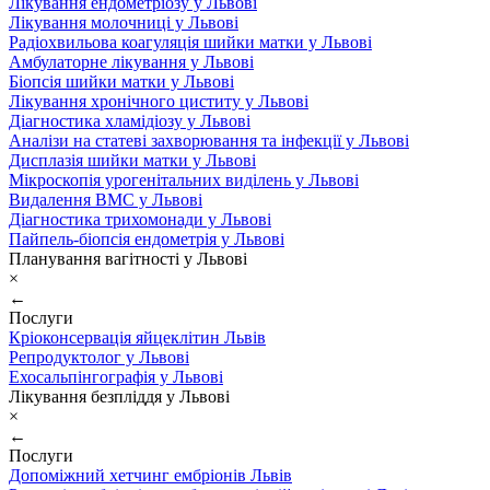
Лікування ендометріозу у Львові
Лікування молочниці у Львові
Радіохвильова коагуляція шийки матки у Львові
Амбулаторне лікування у Львові
Біопсія шийки матки у Львові
Лікування хронічного циститу у Львові
Діагностика хламідіозу у Львові
Аналізи на статеві захворювання та інфекції у Львові
Дисплазія шийки матки у Львові
Мікроскопія урогенітальних виділень у Львові
Видалення ВМС у Львові
Діагностика трихомонади у Львові
Пайпель-біопсія ендометрія у Львові
Планування вагітності у Львові
×
←
Послуги
Кріоконсервація яйцеклітин Львів
Репродуктолог у Львові
Ехосальпінгографія у Львові
Лікування безпліддя у Львові
×
←
Послуги
Допоміжний хетчинг ембріонів Львів