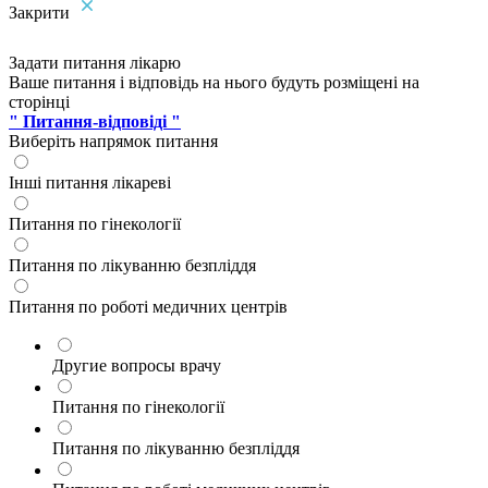
Закрити
Задати питання лікарю
Ваше питання і відповідь на нього будуть розміщені на
сторінці
" Питання-відповіді "
Виберіть напрямок питання
Інші питання лікареві
Питання по гінекології
Питання по лікуванню безпліддя
Питання по роботі медичних центрів
Другие вопросы врачу
Питання по гінекології
Питання по лікуванню безпліддя