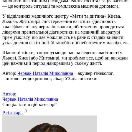
запобігти негативним наслідкам. Рання госпіталізація вагітної
— це контроль ситуації та комплексна медична допомога.
У відділеннях медичного центру «Мати та дитина» Києва,
Львова, Житомира спостереження вагітних здійснюють
кваліфіковані акушери-гінекологи, обстеження проводиться
лікарями пренатальної діагностики на медичній апаратурі
преміумкласу, що дає можливість на ранніх стадіях виявити
ускладнення вагітності йі запобігти її небезпечним наслідкам.
Шановні жінки, запрошуємо до нас на
ведення вагітності у
Львові
, Києві або Житомирі, ми зробимо все, щоб ви вважали
цей важливий період найкращим у своєму житті.
Автор:
Червак Наталія Миколаївна
– акушер-гінеколог,
гінеколог-ендокринолог, лікар УЗ-діагностики.
Автор:
Червак Наталія Миколаївна
Спеціалісти в цій категорії
Всі лікарі