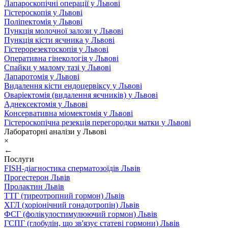
Лапароскопічні операції у Львові
Гістероскопія у Львові
Поліпектомія у Львові
Пункція молочної залози у Львові
Пункція кісти яєчника у Львові
Гістерорезектоскопія у Львові
Оперативна гінекологія у Львові
Спайки у малому тазі у Львові
Лапаротомія у Львові
Видалення кісти ендоцервіксу у Львові
Оваріектомія (видалення яєчників) у Львові
Аднексектомія у Львові
Консервативна міомектомія у Львові
Гістероскопічна резекція перегородки матки у Львові
Лабораторні аналізи у Львові
×
←
Послуги
FISH-діагностика сперматозоїдів Львів
Прогестерон Львів
Пролактин Львів
ТТГ (тиреотропний гормон) Львів
ХГЛ (хоріонічний гонадотропін) Львів
ФСГ (фолікулостимулюючий гормон) Львів
ГСПГ (глобулін, що зв'язує статеві гормони) Львів