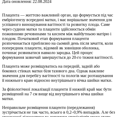
Дата оновлення: 22.08.2024
Плацента — життєво важливий орган, що формується під час
ембріогенезу всередині матки, і має вирішальне значення для
успішного виношування вагітності та розвитку плода. Саме
через судини матки та плаценти здійснюється обмін
поживними речовинами та киснем між майбутньою матірю і
плодом. Початковий етап формування плаценти
розпочинається приблизно на сьомий день після зачаття, коли
попередник плаценти, відомий як зовнішня оболонка,
починає розвиватися навколо зародка. Цей процес
формування зазвичай завершується до 20-го тижня вагітності.
Плацента може розміщуватись на передній, задній або
бокових стінках матки біля тазового дна. Однак важливе
значення для перебігу вагітності та пологів має розташування
її нижнього краю відносно внутрішнього вічка шийки матки.
За фізіологічної локалізації плаценти її нижній край має бути
розміщений на 7 см вище від внутрішнього вічка шийки
матки.
Неправильне розміщення плаценти (передлежання)
зустрічається не так часто, всього в 0,2–0,9% випадків. Але без
своєчасної діагностики та допомоги спеціалістів може стати