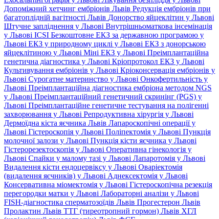
Допоміжний хетчинг ембріонів Львів
Редукція ембріонів при
багатоплідній вагітності Львів
Донорство яйцеклітин у Львові
Штучне запліднення у Львові
Внутрішньоматкова інсемінація
у Львові
ICSI
Безкоштовне ЕКЗ за державною програмою у
Львові
ЕКЗ у природному циклі у Львові
ЕКЗ з донорською
яйцеклітиною у Львові
Міні ЕКЗ у Львові
Преімплантаційна
генетична діагностика у Львові
Кріопротокол ЕКЗ у Львові
Культивування ембріонів у Львові
Кріоконсервація ембріонів у
Львові
Сурогатне материнство у Львові
Онкофертильність у
Львові
Преімплантаційна діагностика ембріона методом NGS
у Львові
Преімплантаційний генетичний скринінг (PGS) у
Львові
Преімплантаційне генетичне тестування на полігенні
захворювання у Львові
Репродуктивна хірургія у Львові
Дермоїдна кіста яєчника Львів
Лапароскопічні операції у
Львові
Гістероскопія у Львові
Поліпектомія у Львові
Пункція
молочної залози у Львові
Пункція кісти яєчника у Львові
Гістерорезектоскопія у Львові
Оперативна гінекологія у
Львові
Спайки у малому тазі у Львові
Лапаротомія у Львові
Видалення кісти ендоцервіксу у Львові
Оваріектомія
(видалення яєчників) у Львові
Аднексектомія у Львові
Консервативна міомектомія у Львові
Гістероскопічна резекція
перегородки матки у Львові
Лабораторні аналізи у Львові
FISH-діагностика сперматозоїдів Львів
Прогестерон Львів
Пролактин Львів
ТТГ (тиреотропний гормон) Львів
ХГЛ