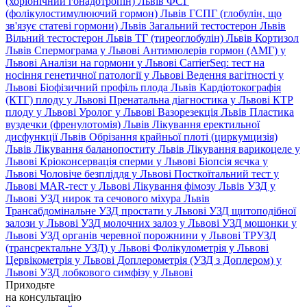
(хоріонічний гонадотропін) Львів
ФСГ
(фолікулостимулюючий гормон) Львів
ГСПГ (глобулін, що
зв'язує статеві гормони) Львів
Загальний тестостерон Львів
Вільний тестостерон Львів
ТГ (тиреоглобулін) Львів
Кортизол
Львів
Спермограма у Львові
Антимюлерів гормон (АМГ) у
Львові
Аналізи на гормони у Львові
CarrierSeq: тест на
носіння генетичної патології у Львові
Ведення вагітності у
Львові
Біофізичний профіль плода Львів
Кардіотокографія
(КТГ) плоду у Львові
Пренатальна діагностика у Львові
КТР
плоду у Львові
Уролог у Львові
Вазорезекція Львів
Пластика
вуздечки (френулотомія) Львів
Лікування еректильної
дисфункції Львів
Обрізання крайньої плоті (циркумцизія)
Львів
Лікування баланопоститу Львів
Лікування варикоцеле у
Львові
Кріоконсервація сперми у Львові
Біопсія яєчка у
Львові
Чоловіче безпліддя у Львові
Посткоїтальний тест у
Львові
MAR-тест у Львові
Лікування фімозу Львів
УЗД у
Львові
УЗД нирок та сечового міхура Львів
Трансабдомінальне УЗД простати у Львові
УЗД щитоподібної
залози у Львові
УЗД молочних залоз у Львові
УЗД мошонки у
Львові
УЗД органів черевної порожнини у Львові
ТРУЗД
(трансректальне УЗД) у Львові
Фолікулометрія у Львові
Цервікометрія у Львові
Доплерометрія (УЗД з Доплером) у
Львові
УЗД лобкового симфізу у Львові
Приходьте
на консультацію