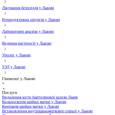
Лікування безпліддя у Львові
Репродуктивна хірургія у Львові
Лабораторні аналізи у Львові
Ведення вагітності у Львові
Уролог у Львові
УЗД у Львові
Гінеколог у Львові
×
←
Послуги
Видалення кісти бартолінової залози Львів
Кольпоскопія шийки матки у Львові
Конізація шийки матки у Львові
Встановлення внутрішньоматкової спіралі у Львові