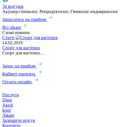
34 відгуків
1
Акушер-гінеколог, Репродуктолог, Гінеколог-ендокринолог
А
Записатись на прийом
З
Всі лікарі
Схожі новини
Статті
С
14.02.2019
0
Спорт для вагітних
Х
Спорт для вагітних…
Запис на прийом
Кабінет пацієнта
Оплата онлайн
Послуги
Ціни
Акції
Блог
Лікарі
Залишити відгук
Контакти