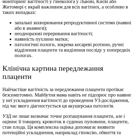
моніторинг вагітності у
гінеколога у Львові
, Києві або
Житомирі є вкрай важливим для всіх вагітних, а особливо в
таких випадках:
запальні захворювання репродуктивної системи (наявні
або в анамнезі);
неодноразові переривання вагітності;
наявність пухлини матки;
патологічні пологи, зокрема кесареві розтини, ручні
відділення плаценти та виділення посліду у попередніх
пологах.
Клінічна картина передлежання
плаценти
Найчастіше вагітність за передлежання плаценти протікає
безсимптомно. Майбутня мама навіть не підозрює про наявне
у неї ускладнення вагітності до проведення УЗ-дослідження,
під час якого діагностується ця акушерська патологія.
УЗД не лише визначає точне розташування плаценти, але і
оцінює її товщину, кровоток в судинах пуповини, плаценти,
стан плода. Ця комплексна оцінка допомагає виявити
потенційні ускладнення, наприклад гіпоксію, обвиття та