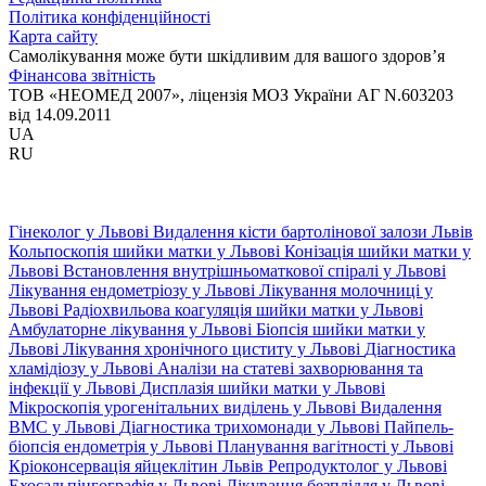
Політика конфіденційності
Карта сайту
Самолікування може бути шкідливим для вашого здоров’я
Фінансова звітність
ТОВ «НЕОМЕД 2007», ліцензія МОЗ України АГ N.603203
від 14.09.2011
UA
RU
Гінеколог у Львові
Видалення кісти бартолінової залози Львів
Кольпоскопія шийки матки у Львові
Конізація шийки матки у
Львові
Встановлення внутрішньоматкової спіралі у Львові
Лікування ендометріозу у Львові
Лікування молочниці у
Львові
Радіохвильова коагуляція шийки матки у Львові
Амбулаторне лікування у Львові
Біопсія шийки матки у
Львові
Лікування хронічного циститу у Львові
Діагностика
хламідіозу у Львові
Аналізи на статеві захворювання та
інфекції у Львові
Дисплазія шийки матки у Львові
Мікроскопія урогенітальних виділень у Львові
Видалення
ВМС у Львові
Діагностика трихомонади у Львові
Пайпель-
біопсія ендометрія у Львові
Планування вагітності у Львові
Кріоконсервація яйцеклітин Львів
Репродуктолог у Львові
Ехосальпінгографія у Львові
Лікування безпліддя у Львові