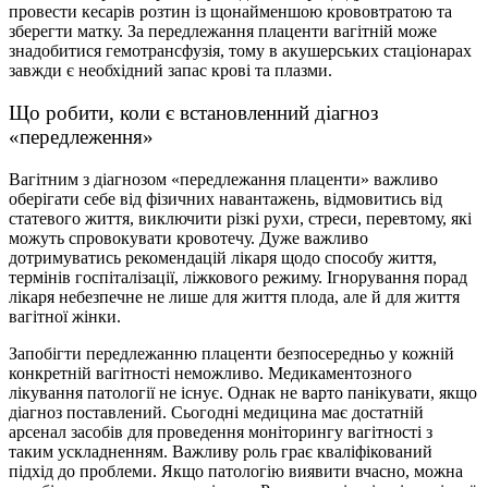
провести кесарів розтин із щонайменшою крововтратою та
зберегти матку. За передлежання плаценти вагітній може
знадобитися гемотрансфузія, тому в акушерських стаціонарах
завжди є необхідний запас крові та плазми.
Що робити, коли є встановленний діагноз
«передлеження»
Вагітним з діагнозом «передлежання плаценти» важливо
оберігати себе від фізичних навантажень, відмовитись від
статевого життя, виключити різкі рухи, стреси, перевтому, які
можуть спровокувати кровотечу. Дуже важливо
дотримуватись рекомендацій лікаря щодо способу життя,
термінів госпіталізації, ліжкового режиму. Ігнорування порад
лікаря небезпечне не лише для життя плода, але й для життя
вагітної жінки.
Запобігти передлежанню плаценти безпосередньо у кожній
конкретній вагітності неможливо. Медикаментозного
лікування патології не існує. Однак не варто панікувати, якщо
діагноз поставлений. Сьогодні медицина має достатній
арсенал засобів для проведення моніторингу вагітності з
таким ускладненням. Важливу роль грає кваліфікований
підхід до проблеми. Якщо патологію виявити вчасно, можна