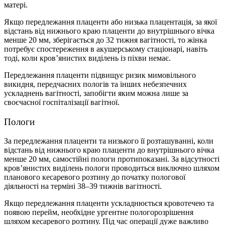
матері.
Якщо передлежання плаценти або низька плацентація, за якої
відстань від нижнього краю плаценти до внутрішнього вічка
менше 20 мм, зберігається до 32 тижня вагітності, то жінка
потребує спостереження в акушерському стаціонарі, навіть
тоді, коли кров’янистих виділень із піхви немає.
Передлежання плаценти підвищує ризик мимовільного
викидня, передчасних пологів та інших небезпечних
ускладнень вагітності, запобігти яким можна лише за
своєчасної госпіталізації вагітної.
Пологи
За передлежання плаценти та низького її розташуванні, коли
відстань від нижнього краю плаценти до внутрішнього вічка
менше 20 мм, самостійні пологи протипоказані. За відсутності
кров’янистих виділень пологи проводиться виключно шляхом
планового кесаревого розтину до початку пологової
діяльності на терміні 38–39 тижнів вагітності.
Якщо передлежання плаценти ускладнюється кровотечею та
появою перейм, необхідне ургентне пологорозрішення
шляхом кесаревого розтину. Під час операції дуже важливо