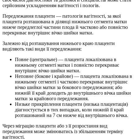
серйозним ускладненням вагітності і пологів.
Передлежання плаценти — патологія вагітності, за якої
плацента розташована в ділянці нижнього сегмента матки
нижче передлеглої частини плода й частково або повністю
перекриває внутрішнє вічко шийки матки.
Залежно від розташування нижнього краю плаценти
виділяють такі види її передлежання:
Повне (центральне) — плацента локалізована в
нижньому сегменті матки і повністю перекриває
внутрішнє вічко шийки матки.
Неповне (бокове і крайове) — плацента локалізована в
нижньому сегменті і частково перекриває внутрішнє
вічко шийки матки за бокового передлежання; або
нижній її край доходить до внутрішнього вічка шийки
матки за крайового передлежання.
Низьке прикріплення плаценти (низька плацентація)
діагностується в тих випадках, коли нижній її край
розташований на 7 см нижче від внутрішнього вічка.
Через міграцію плаценти або з її розростання вид
передлежання може змінюватись із збільшенням терміну
вагітності.