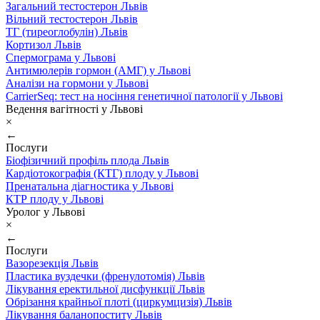
Загальний тестостерон Львів
Вільний тестостерон Львів
ТГ (тиреоглобулін) Львів
Кортизол Львів
Спермограма у Львові
Антимюлерів гормон (АМГ) у Львові
Аналізи на гормони у Львові
CarrierSeq: тест на носіння генетичної патології у Львові
Ведення вагітності у Львові
×
←
Послуги
Біофізичний профіль плода Львів
Кардіотокографія (КТГ) плоду у Львові
Пренатальна діагностика у Львові
КТР плоду у Львові
Уролог у Львові
×
←
Послуги
Вазорезекція Львів
Пластика вуздечки (френулотомія) Львів
Лікування еректильної дисфункції Львів
Обрізання крайньої плоті (циркумцизія) Львів
Лікування баланопоститу Львів