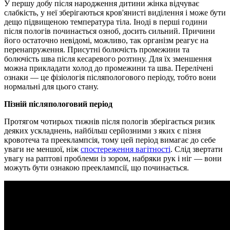
У першу добу після народження дитини жінка відчуває
слабкість, у неї зберігаються кров'янисті виділення і може бути
дещо підвищеною температура тіла. Іноді в перші години
після пологів починається озноб, досить сильний. Причини
його остаточно невідомі, можливо, так організм реагує на
перенапруження. Присутні болючість промежини та
болючість шва після кесаревого розтину. Для їх зменшення
можна прикладати холод до промежини та шва. Перелічені
ознаки — це фізіологія післяпологового періоду, тобто вони
нормальні для цього стану.
Пізній післяпологовий період
Протягом чотирьох тижнів після пологів зберігається ризик
деяких ускладнень, найбільш серйозними з яких є пізня
кровотеча та прееклампсія, тому цей період вимагає до себе
уваги не меншої, ніж
спостереження вагітності
. Слід звертати
увагу на раптові проблеми із зором, набряки рук і ніг — вони
можуть бути ознакою прееклампсії, що починається.