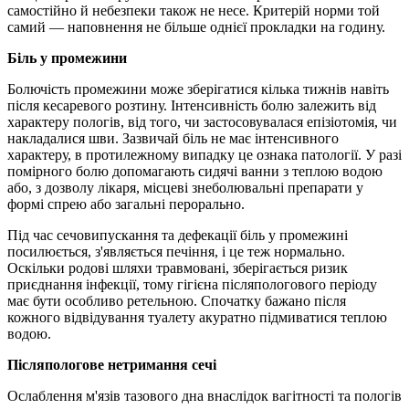
самостійно й небезпеки також не несе. Критерій норми той
самий — наповнення не більше однієї прокладки на годину.
Біль у промежини
Болючість промежини може зберігатися кілька тижнів навіть
після кесаревого розтину. Інтенсивність болю залежить від
характеру пологів, від того, чи застосовувалася епізіотомія, чи
накладалися шви. Зазвичай біль не має інтенсивного
характеру, в протилежному випадку це ознака патології. У разі
помірного болю допомагають сидячі ванни з теплою водою
або, з дозволу лікаря, місцеві знеболювальні препарати у
формі спрею або загальні перорально.
Під час сечовипускання та дефекації біль у промежині
посилюється, з'являється печіння, і це теж нормально.
Оскільки родові шляхи травмовані, зберігається ризик
приєднання інфекції, тому гігієна післяпологового періоду
має бути особливо ретельною. Спочатку бажано після
кожного відвідування туалету акуратно підмиватися теплою
водою.
Післяпологове нетримання сечі
Ослаблення м'язів тазового дна внаслідок вагітності та пологів