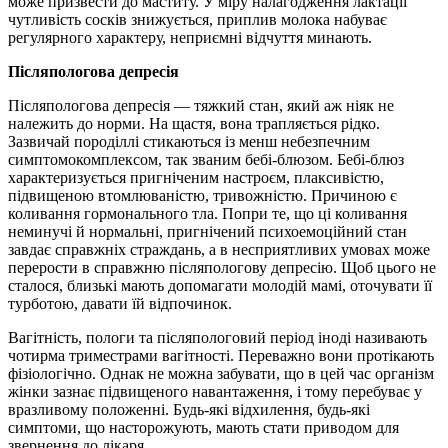
може призвести до маститу. У міру налагодження лактації
чутливість сосків знижується, приплив молока набуває
регулярного характеру, неприємні відчуття минають.
Післяпологова депресія
Післяпологова депресія — тяжкий стан, який аж ніяк не
належить до норми. На щастя, вона трапляється рідко.
Зазвичай породіллі стикаються із менш небезпечним
симптомокомплексом, так званим бебі-блюзом. Бебі-блюз
характеризується пригніченим настроєм, плаксивістю,
підвищеною втомлюваністю, тривожністю. Причиною є
коливання гормонального тла. Попри те, що ці коливання
неминучі й нормальні, пригнічений психоемоційний стан
завдає справжніх страждань, а в несприятливих умовах може
перерости в справжню післяпологову депресію. Щоб цього не
сталося, близькі мають допомагати молодій мамі, оточувати її
турботою, давати їй відпочинок.
Вагітність, пологи та післяпологовий період іноді називають
чотирма триместрами вагітності. Переважно вони протікають
фізіологічно. Однак не можна забувати, що в цей час організм
жінки зазнає підвищеного навантаження, і тому перебуває у
вразливому положенні. Будь-які відхилення, будь-які
симптоми, що насторожують, мають стати приводом для
звернення до лікаря.