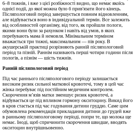
6–8 тижнів, і вже з цієї розбіжності видно, що немає якоїсь
однієї події, до якої можна було б прив'язати його кінець.
Післяпологовий період завершується повним відновленням,
але відбувається воно в індивідуальний термін. Все залежить
від особливостей організму, від того, як пройшли пологи,
якими вони були за рахунком і навіть від умов, в яких
перебувають мама й немовля. Мінімальним терміном
вважається три тижні, максимальним — пів року. В
акушерській практиці розрізняють ранній післяпологовий
період та пізній. Раннім називають перші чотири години після
пологів, а пізнім — шість тижнів.
Ранній післяпологовий період
Під час раннього післяпологового періоду залишається
високим ризик сильної маткової кровотечі, тому в цей час
жінка перебуває під постійним медичним контролем.
Скорочення м’язів матки зменшує ризик кровотечі, а
відбувається це під впливом гормону окситоцину. Викид його
в кров стається під час годування дитини груддю. Саме цим
обумовлена рекомендація прикладання дитини до грудей вже
в ранньому післяпологовому періоді, попри те, що молока ще
немає. Іноді, щоб спричинити скорочення швидше, вводять
окситоцин внутрішньовенно.