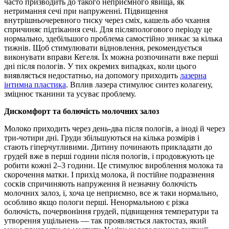
часто призводить до такого неприємного явища, як
нетримання сечі при напруженні. Підвищення
внутрішньочеревного тиску через сміх, кашель або чхання
спричиняє підтікання сечі. Для післяпологового періоду це
нормально, здебільшого проблема самостійно зникає за кілька
тижнів. Щоб стимулювати відновлення, рекомендується
виконувати вправи Кегеля. Їх можна розпочинати вже перші
дні після пологів. У тих окремих випадках, коли цього
виявляється недостатньо, на допомогу приходить
лазерна
інтимна пластика
. Вплив лазера стимулює синтез колагену,
зміцнює тканини та усуває проблему.
Дискомфорт та болючість молочних залоз
Молоко приходить через день-два після пологів, а іноді й через
три-чотири дні. Груди збільшуються на кілька розмірів і
стають гіперчутливими. Дитину починають прикладати до
грудей вже в перші години після пологів, і продовжують це
робити кожні 2–3 години. Це стимулює вироблення молока та
скорочення матки. І прихід молока, й постійне подразнення
сосків спричиняють напруження й незначну болючість
молочних залоз, і, хоча це неприємно, все ж таки нормально,
особливо якщо пологи перші. Ненормальною є різка
болючість, почервоніння грудей, підвищення температури та
утворення ущільнень — так проявляється лактостаз, який