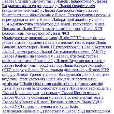
Львові
Спайки у малому тазі у Львові
Лапаротомія у Львові
Видалення кісти ендоцервіксу у Львові
Оваріектомія
(видалення яєчників) у Львові
Аднексектомія у Львові
Консервативна міомектомія у Львові
Гістероскопічна резекція
перегородки матки у Львові
Лабораторні аналізи у Львові
FISH-діагностика сперматозоїдів Львів
Прогестерон Львів
Пролактин Львів
ТТГ (тиреотропний гормон) Львів
ХГЛ
(хоріонічний гонадотропін) Львів
ФСГ
(фолікулостимулюючий гормон) Львів
ГСПГ (глобулін, що
зв'язує статеві гормони) Львів
Загальний тестостерон Львів
Вільний тестостерон Львів
ТГ (тиреоглобулін) Львів
Кортизол
Львів
Спермограма у Львові
Антимюлерів гормон (АМГ) у
Львові
Аналізи на гормони у Львові
CarrierSeq: тест на
носіння генетичної патології у Львові
Ведення вагітності у
Львові
Біофізичний профіль плода Львів
Кардіотокографія
(КТГ) плоду у Львові
Пренатальна діагностика у Львові
КТР
плоду у Львові
Уролог у Львові
Вазорезекція Львів
Пластика
вуздечки (френулотомія) Львів
Лікування еректильної
дисфункції Львів
Обрізання крайньої плоті (циркумцизія)
Львів
Лікування баланопоститу Львів
Лікування варикоцеле у
Львові
Кріоконсервація сперми у Львові
Біопсія яєчка у
Львові
Чоловіче безпліддя у Львові
Посткоїтальний тест у
Львові
MAR-тест у Львові
Лікування фімозу Львів
УЗД у
Львові
УЗД нирок та сечового міхура Львів
Трансабдомінальне УЗД простати у Львові
УЗД щитоподібної