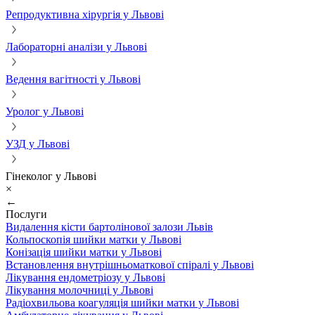
Репродуктивна хірургія у Львові
Лабораторні аналізи у Львові
Ведення вагітності у Львові
Уролог у Львові
УЗД у Львові
Гінеколог у Львові
×
←
Послуги
Видалення кісти бартолінової залози Львів
Кольпоскопія шийки матки у Львові
Конізація шийки матки у Львові
Встановлення внутрішньоматкової спіралі у Львові
Лікування ендометріозу у Львові
Лікування молочниці у Львові
Радіохвильова коагуляція шийки матки у Львові