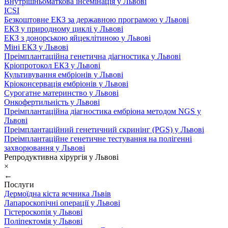
Внутрішньоматкова інсемінація у Львові
ICSI
Безкоштовне ЕКЗ за державною програмою у Львові
ЕКЗ у природному циклі у Львові
ЕКЗ з донорською яйцеклітиною у Львові
Міні ЕКЗ у Львові
Преімплантаційна генетична діагностика у Львові
Кріопротокол ЕКЗ у Львові
Культивування ембріонів у Львові
Кріоконсервація ембріонів у Львові
Сурогатне материнство у Львові
Онкофертильність у Львові
Преімплантаційна діагностика ембріона методом NGS у
Львові
Преімплантаційний генетичний скринінг (PGS) у Львові
Преімплантаційне генетичне тестування на полігенні
захворювання у Львові
Репродуктивна хірургія у Львові
×
←
Послуги
Дермоїдна кіста яєчника Львів
Лапароскопічні операції у Львові
Гістероскопія у Львові
Поліпектомія у Львові