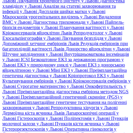
Львові
Лікування хронічного циститу у Львові
Діагностика
хламідіозу у Львові
Аналізи на статеві захворювання та
інфекції у Львові
Дисплазія шийки матки у Львові
Мікроскопія урогенітальних виділень у Львові
Видалення
ВМС у Львові
Діагностика трихомонади у Львові
Пайпель-
біопсія ендометрія у Львові
Планування вагітності у Львові
Кріоконсервація яйцеклітин Львів
Репродуктолог у Львові
Ехосальпінгографія у Львові
Лікування безпліддя у Львові
Допоміжний хетчинг ембріонів Львів
Редукція ембріонів при
багатоплідній вагітності Львів
Донорство яйцеклітин у Львові
Штучне запліднення у Львові
Внутрішньоматкова інсемінація
у Львові
ICSI
Безкоштовне ЕКЗ за державною програмою у
Львові
ЕКЗ у природному циклі у Львові
ЕКЗ з донорською
яйцеклітиною у Львові
Міні ЕКЗ у Львові
Преімплантаційна
генетична діагностика у Львові
Кріопротокол ЕКЗ у Львові
Культивування ембріонів у Львові
Кріоконсервація ембріонів у
Львові
Сурогатне материнство у Львові
Онкофертильність у
Львові
Преімплантаційна діагностика ембріона методом NGS
у Львові
Преімплантаційний генетичний скринінг (PGS) у
Львові
Преімплантаційне генетичне тестування на полігенні
захворювання у Львові
Репродуктивна хірургія у Львові
Дермоїдна кіста яєчника Львів
Лапароскопічні операції у
Львові
Гістероскопія у Львові
Поліпектомія у Львові
Пункція
молочної залози у Львові
Пункція кісти яєчника у Львові
Гістерорезектоскопія у Львові
Оперативна гінекологія у