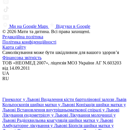
Ми на Google Maps
Відгуки в Google
© 2026 Мати та дитина. Всі права захищені.
Редакційна політика
Політика конфіденційності
Карта сайту
Самолікування може бути шкідливим для вашого здоров’я
Фінансова звітність
ТОВ «НЕОМЕД 2007», ліцензія МОЗ України АГ N.603203
від 14.09.2011
UA
RU
Гінеколог у Львові
Видалення кісти бартолінової залози Львів
Кольпоскопія шийки матки у Львові
Конізація шийки матки у
Львові
Встановлення внутрішньоматкової спіралі у Львові
Лікування ендометріозу у Львові
Лікування молочниці у
Львові
Радіохвильова коагуляція шийки матки у Львові
Амбулаторне лікування у Львові
Біопсія шийки матки у