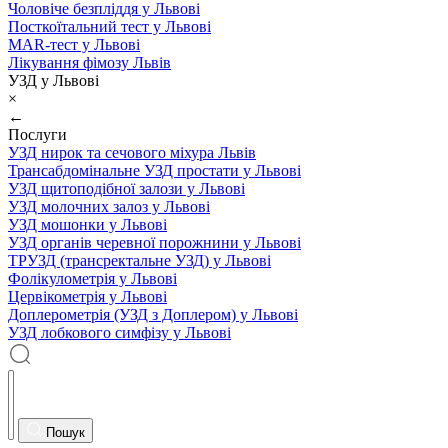
Чоловіче безпліддя у Львові
Посткоїтальний тест у Львові
MAR-тест у Львові
Лікування фімозу Львів
УЗД у Львові
×
←
Послуги
УЗД нирок та сечового міхура Львів
Трансабдомінальне УЗД простати у Львові
УЗД щитоподібної залози у Львові
УЗД молочних залоз у Львові
УЗД мошонки у Львові
УЗД органів черевної порожнини у Львові
ТРУЗД (трансректальне УЗД) у Львові
Фолікулометрія у Львові
Цервікометрія у Львові
Доплерометрія (УЗД з Доплером) у Львові
УЗД лобкового симфізу у Львові
Пошук