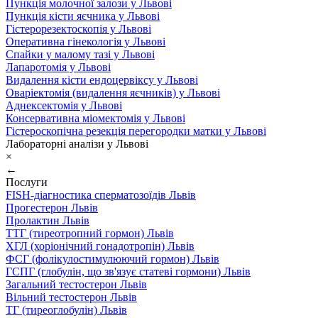
Пункція молочної залози у Львові
Пункція кісти яєчника у Львові
Гістерорезектоскопія у Львові
Оперативна гінекологія у Львові
Спайки у малому тазі у Львові
Лапаротомія у Львові
Видалення кісти ендоцервіксу у Львові
Оваріектомія (видалення яєчників) у Львові
Аднексектомія у Львові
Консервативна міомектомія у Львові
Гістероскопічна резекція перегородки матки у Львові
Лабораторні аналізи у Львові
×
←
Послуги
FISH-діагностика сперматозоїдів Львів
Прогестерон Львів
Пролактин Львів
ТТГ (тиреотропний гормон) Львів
ХГЛ (хоріонічний гонадотропін) Львів
ФСГ (фолікулостимулюючий гормон) Львів
ГСПГ (глобулін, що зв'язує статеві гормони) Львів
Загальний тестостерон Львів
Вільний тестостерон Львів
ТГ (тиреоглобулін) Львів