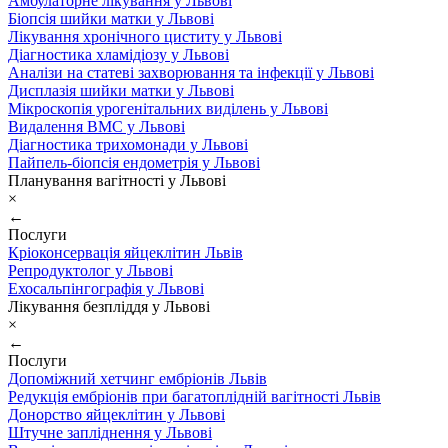
Амбулаторне лікування у Львові
Біопсія шийки матки у Львові
Лікування хронічного циститу у Львові
Діагностика хламідіозу у Львові
Аналізи на статеві захворювання та інфекції у Львові
Дисплазія шийки матки у Львові
Мікроскопія урогенітальних виділень у Львові
Видалення ВМС у Львові
Діагностика трихомонади у Львові
Пайпель-біопсія ендометрія у Львові
Планування вагітності у Львові
×
←
Послуги
Кріоконсервація яйцеклітин Львів
Репродуктолог у Львові
Ехосальпінгографія у Львові
Лікування безпліддя у Львові
×
←
Послуги
Допоміжний хетчинг ембріонів Львів
Редукція ембріонів при багатоплідній вагітності Львів
Донорство яйцеклітин у Львові
Штучне запліднення у Львові