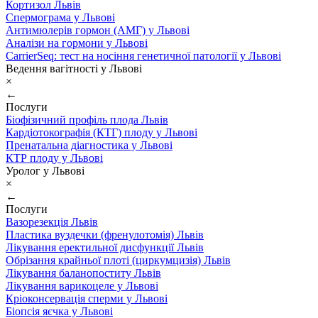
Кортизол Львів
Спермограма у Львові
Антимюлерів гормон (АМГ) у Львові
Аналізи на гормони у Львові
CarrierSeq: тест на носіння генетичної патології у Львові
Ведення вагітності у Львові
×
←
Послуги
Біофізичний профіль плода Львів
Кардіотокографія (КТГ) плоду у Львові
Пренатальна діагностика у Львові
КТР плоду у Львові
Уролог у Львові
×
←
Послуги
Вазорезекція Львів
Пластика вуздечки (френулотомія) Львів
Лікування еректильної дисфункції Львів
Обрізання крайньої плоті (циркумцизія) Львів
Лікування баланопоститу Львів
Лікування варикоцеле у Львові
Кріоконсервація сперми у Львові
Біопсія яєчка у Львові