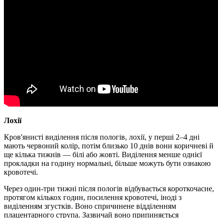
Лохії
Кров'янисті виділення після пологів, лохії, у перші 2–4 дні
мають червоний колір, потім близько 10 днів вони коричневі й
ще кілька тижнів — білі або жовті. Виділення менше однієї
прокладки на годину нормальні, більше можуть бути ознакою
кровотечі.
Через один-три тижні після пологів відбувається короткочасне,
протягом кількох годин, посилення кровотечі, іноді з
виділенням згустків. Воно спричинене відділенням
плацентарного струпа. Зазвичай воно припиняється