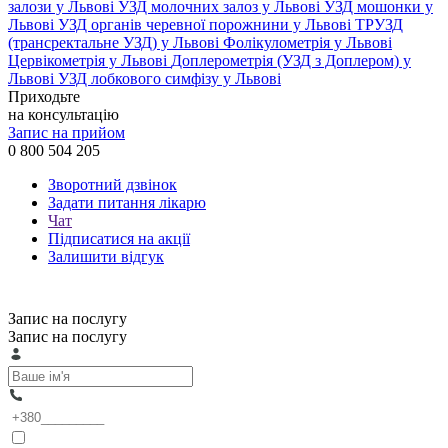
залози у Львові
УЗД молочних залоз у Львові
УЗД мошонки у
Львові
УЗД органів черевної порожнини у Львові
ТРУЗД
(трансректальне УЗД) у Львові
Фолікулометрія у Львові
Цервікометрія у Львові
Доплерометрія (УЗД з Доплером) у
Львові
УЗД лобкового симфізу у Львові
Приходьте
на консультацію
Запис на прийом
0 800 504 205
Зворотний дзвінок
Задати питання лікарю
Чат
Підписатися на акції
Залишити відгук
Запис на послугу
Запис на послугу