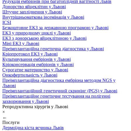
Редукція ембріонів при багатоплідній вагітності Львів
Донорство яйцеклітин у Львові
Штучне запліднення у Львові
Внутрішньоматкова інсемінація у Львові
ICSI
Безкоштовне ЕКЗ за державною програмою у Львові
ЕКЗ у природному циклі у Львові
ЕКЗ з донорською яйцеклітиною у Львові
Міні ЕКЗ у Львові
Преімплантаційна генетична діагностика у Львові
Кріопротокол ЕКЗ у Львові
Культивування ембріонів у Львові
Кріоконсервація ембріонів у Львові
Сурогатне материнство у Львові
Онкофертильність у Львові
Преімплантаційна діагностика ембріона методом NGS у
Львові
Преімплантаційний генетичний скринінг (PGS) у Львові
Преімплантаційне генетичне тестування на полігенні
захворювання у Львові
Репродуктивна хірургія у Львові
×
←
Послуги
Дермоїдна кіста яєчника Львів