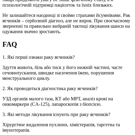
психологічній підтримці пацієнток та їхніх близьких.
Не залишайтеся наодинці зі своїми страхами йсумнівами. Рак
яєчників – серйозний діагноз, але не вирок. При своєчасному
зверненні та правильно вибраній тактиці лікування шанси на
одужання значно зростають.
FAQ
1. Які перші ознаки раку яєчників?
Здуття живота, біль або тиск у його нижній частині, часте
сечовипускання, швидке насичення їжею, порушення
менструального циклу.
2. Як проводиться діагностика раку яєчників?
УЗД органів малого таза, КТ або МРТ, аналіз крові на
онкомаркери (CA-125), лапароскопія з біопсією.
3. Які методи лікування існують при раку яєчників?
Хірургічне видалення пухлини, хімієтерапія, таргетна та
імунотерапія.