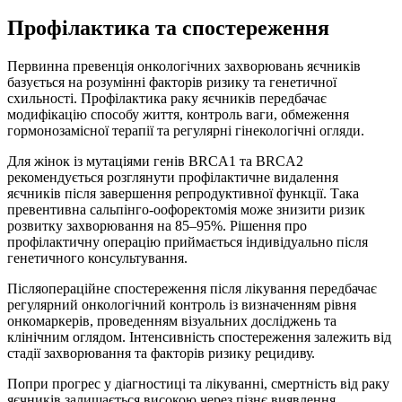
Профілактика та спостереження
Первинна превенція онкологічних захворювань яєчників
базується на розумінні факторів ризику та генетичної
схильності. Профілактика раку яєчників передбачає
модифікацію способу життя, контроль ваги, обмеження
гормонозамісної терапії та регулярні гінекологічні огляди.
Для жінок із мутаціями генів BRCA1 та BRCA2
рекомендується розглянути профілактичне видалення
яєчників після завершення репродуктивної функції. Така
превентивна сальпінго-оофоректомія може знизити ризик
розвитку захворювання на 85–95%. Рішення про
профілактичну операцію приймається індивідуально після
генетичного консультування.
Післяопераційне спостереження після лікування передбачає
регулярний онкологічний контроль із визначенням рівня
онкомаркерів, проведенням візуальних досліджень та
клінічним оглядом. Інтенсивність спостереження залежить від
стадії захворювання та факторів ризику рецидиву.
Попри прогрес у діагностиці та лікуванні, смертність від раку
яєчників залишається високою через пізнє виявлення