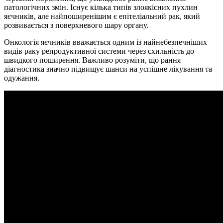
патологічних змін. Існує кілька типів злоякісних пухлин
яєчників, але найпоширенішим є епітеліальний рак, який
розвивається з поверхневого шару органу.
Онкологія яєчників вважається одним із найнебезпечніших
видів раку репродуктивної системи через схильність до
швидкого поширення. Важливо розуміти, що рання
діагностика значно підвищує шанси на успішне лікування та
одужання.