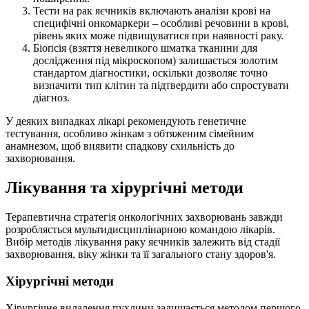
Тести на рак яєчників включають аналізи крові на
специфічні онкомаркери – особливі речовини в крові,
рівень яких може підвищуватися при наявності раку.
Біопсія (взяття невеликого шматка тканини для
дослідження під мікроскопом) залишається золотим
стандартом діагностики, оскільки дозволяє точно
визначити тип клітин та підтвердити або спростувати
діагноз.
У деяких випадках лікарі рекомендують генетичне
тестування, особливо жінкам з обтяженим сімейним
анамнезом, щоб виявити спадкову схильність до
захворювання.
Лікування та хірургічні методи
Терапевтична стратегія онкологічних захворювань завжди
розробляється мультидисциплінарною командою лікарів.
Вибір методів лікування раку яєчників залежить від стадії
захворювання, віку жінки та її загального стану здоров'я.
Хірургічні методи
Хірургічне видалення пухлини залишається методом першого