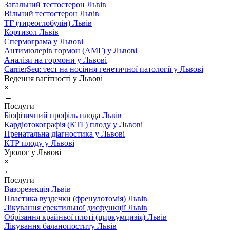
Загальний тестостерон Львів
Вільний тестостерон Львів
ТГ (тиреоглобулін) Львів
Кортизол Львів
Спермограма у Львові
Антимюлерів гормон (АМГ) у Львові
Аналізи на гормони у Львові
CarrierSeq: тест на носіння генетичної патології у Львові
Ведення вагітності у Львові
×
←
Послуги
Біофізичний профіль плода Львів
Кардіотокографія (КТГ) плоду у Львові
Пренатальна діагностика у Львові
КТР плоду у Львові
Уролог у Львові
×
←
Послуги
Вазорезекція Львів
Пластика вуздечки (френулотомія) Львів
Лікування еректильної дисфункції Львів
Обрізання крайньої плоті (циркумцизія) Львів
Лікування баланопоститу Львів