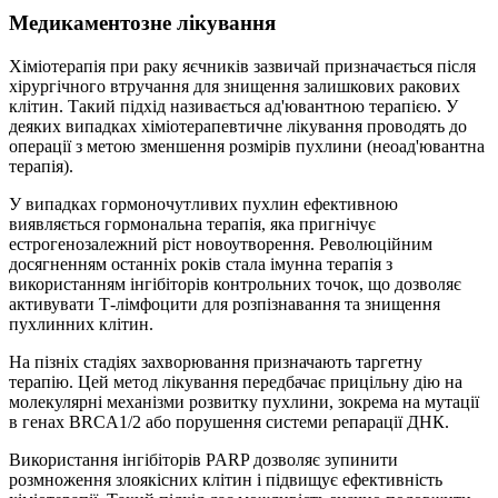
Медикаментозне лікування
Хіміотерапія при раку яєчників зазвичай призначається після
хірургічного втручання для знищення залишкових ракових
клітин. Такий підхід називається ад'ювантною терапією. У
деяких випадках хіміотерапевтичне лікування проводять до
операції з метою зменшення розмірів пухлини (неоад'ювантна
терапія).
У випадках гормоночутливих пухлин ефективною
виявляється гормональна терапія, яка пригнічує
естрогенозалежний ріст новоутворення. Революційним
досягненням останніх років стала імунна терапія з
використанням інгібіторів контрольних точок, що дозволяє
активувати Т-лімфоцити для розпізнавання та знищення
пухлинних клітин.
На пізніх стадіях захворювання призначають таргетну
терапію. Цей метод лікування передбачає прицільну дію на
молекулярні механізми розвитку пухлини, зокрема на мутації
в генах BRCA1/2 або порушення системи репарації ДНК.
Використання інгібіторів PARP дозволяє зупинити
розмноження злоякісних клітин і підвищує ефективність