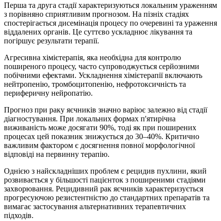
Перша та друга стадії характеризуються локальним ураженням
з порівняно сприятливим прогнозом. На пізніх стадіях
спостерігається дисемінація процесу по очеревині та ураження
віддалених органів. Це суттєво ускладнює лікування та
погіршує результати терапії.
Агресивна хімієтерапія, яка необхідна для контролю
поширеного процесу, часто супроводжується серйозними
побічними ефектами. Ускладнення хімієтерапії включають
нейтропенію, тромбоцитопенію, нефротоксичність та
периферичну нейропатію.
Прогноз при раку яєчників значно варіює залежно від стадії
діагностування. При локальних формах п'ятирічна
виживаність може досягати 90%, тоді як при поширених
процесах цей показник знижується до 30–40%. Критично
важливим фактором є досягнення повної морфологічної
відповіді на первинну терапію.
Однією з найскладніших проблем є рецидив пухлини, який
розвивається у більшості пацієнток з поширеними стадіями
захворювання. Рецидивний рак яєчників характеризується
прогресуючою резистентністю до стандартних препаратів та
вимагає застосування альтернативних терапевтичних
підходів.