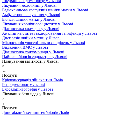
Лікування ендометріозу у Львові
Лікування молочниці у Львові
Радіохвильова коагуляція шийки матки у Львові
Амбулаторне лікування у Львові
Біопсія шийки матки у Львові
Лікування хронічного циститу у Львові
Діагностика хламідіозу у Львові
Аналізи на статеві захворювання та інфекції у Львові
Дисплазія шийки матки у Львові
Мікроскопія урогенітальних виділень у Львові
Видалення ВМС у Львові
Діагностика трихомонади у Львові
Пайпель-біопсія ендометрія у Львові
Планування вагітності у Львові
×
←
Послуги
Кріоконсервація яйцеклітин Львів
Репродуктолог у Львові
Ехосальпінгографія у Львові
Лікування безпліддя у Львові
×
←
Послуги
Допоміжний хетчинг ембріонів Львів