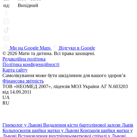
нд:
Вихідний
Ми на Google Maps
Відгуки в Google
© 2026 Мати та дитина. Всі права захищені.
Редакційна політика
Політика конфіденційності
Карта сайту
Самолікування може бути шкідливим для вашого здоров’я
Фінансова звітність
ТОВ «НЕОМЕД 2007», ліцензія МОЗ України АГ N.603203
від 14.09.2011
UA
RU
Гінеколог у Львові
Видалення кісти бартолінової залози Львів
Кольпоскопія шийки матки у Львові
Конізація шийки матки у
Львові
Встановлення внутрішньоматкової спіралі у Львові