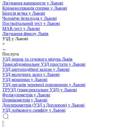
Лікування варикоцеле у Львові
Кріоконсервація сперми у Львові
Біопсія яєчка у Львові
Чоловіче безпліддя у Львові
Посткоїтальний тест у Львові
MAR-тест у Львові
Лікування фімозу Львів
УЗД у Львові
×
←
Послуги
УЗД нирок та сечового міхура Львів
Трансабдомінальне УЗД простати у Львові
УЗД щитоподібної залози у Львові
УЗД молочних залоз у Львові
УЗД мошонки у Львові
УЗД органів черевної порожнини у Львові
ТРУЗД (трансректальне УЗД) у Львові
Фолікулометрія у Львові
Цервікометрія у Львові
Доплерометрія (УЗД з Доплером) у Львові
УЗД лобкового симфізу у Львові