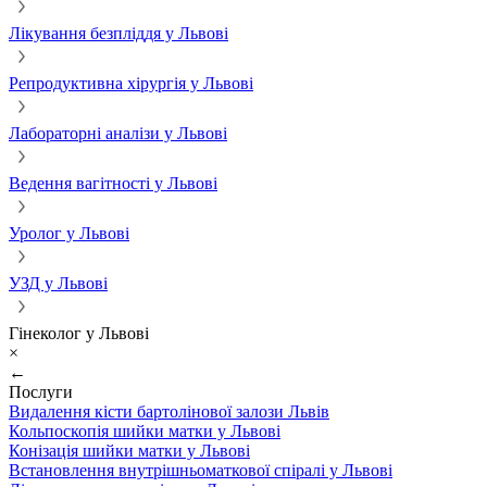
Лікування безпліддя у Львові
Репродуктивна хірургія у Львові
Лабораторні аналізи у Львові
Ведення вагітності у Львові
Уролог у Львові
УЗД у Львові
Гінеколог у Львові
×
←
Послуги
Видалення кісти бартолінової залози Львів
Кольпоскопія шийки матки у Львові
Конізація шийки матки у Львові
Встановлення внутрішньоматкової спіралі у Львові