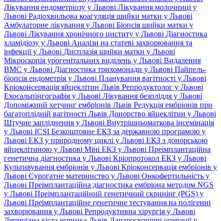
Лікування ендометріозу у Львові
Лікування молочниці у
Львові
Радіохвильова коагуляція шийки матки у Львові
Амбулаторне лікування у Львові
Біопсія шийки матки у
Львові
Лікування хронічного циститу у Львові
Діагностика
хламідіозу у Львові
Аналізи на статеві захворювання та
інфекції у Львові
Дисплазія шийки матки у Львові
Мікроскопія урогенітальних виділень у Львові
Видалення
ВМС у Львові
Діагностика трихомонади у Львові
Пайпель-
біопсія ендометрія у Львові
Планування вагітності у Львові
Кріоконсервація яйцеклітин Львів
Репродуктолог у Львові
Ехосальпінгографія у Львові
Лікування безпліддя у Львові
Допоміжний хетчинг ембріонів Львів
Редукція ембріонів при
багатоплідній вагітності Львів
Донорство яйцеклітин у Львові
Штучне запліднення у Львові
Внутрішньоматкова інсемінація
у Львові
ICSI
Безкоштовне ЕКЗ за державною програмою у
Львові
ЕКЗ у природному циклі у Львові
ЕКЗ з донорською
яйцеклітиною у Львові
Міні ЕКЗ у Львові
Преімплантаційна
генетична діагностика у Львові
Кріопротокол ЕКЗ у Львові
Культивування ембріонів у Львові
Кріоконсервація ембріонів у
Львові
Сурогатне материнство у Львові
Онкофертильність у
Львові
Преімплантаційна діагностика ембріона методом NGS
у Львові
Преімплантаційний генетичний скринінг (PGS) у
Львові
Преімплантаційне генетичне тестування на полігенні
захворювання у Львові
Репродуктивна хірургія у Львові
Дермоїдна кіста яєчника Львів
Лапароскопічні операції у