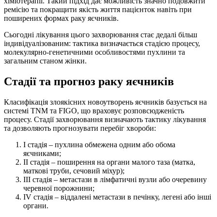
хіміотерапії. Такий підхід дає можливість значно подовжити
ремісію та покращити якість життя пацієнток навіть при
поширених формах раку яєчників.
Сьогодні лікування цього захворювання стає дедалі більш
індивідуалізованим: тактика визначається стадією процесу,
молекулярно-генетичними особливостями пухлини та
загальним станом жінки.
Стадії та прогноз раку яєчників
Класифікація злоякісних новоутворень яєчників базується на
системі TNM та FIGO, що враховує розповсюдженість
процесу. Стадії захворювання визначають тактику лікування
та дозволяють прогнозувати перебіг хвороби:
I стадія – пухлина обмежена одним або обома
яєчниками;
II стадія – поширення на органи малого таза (матка,
маткові труби, сечовий міхур);
III стадія – метастази в лімфатичні вузли або очеревину
черевної порожнини;
IV стадія – віддалені метастази в печінку, легені або інші
органи.