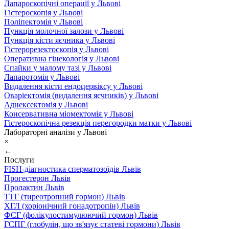
Лапароскопічні операції у Львові
Гістероскопія у Львові
Поліпектомія у Львові
Пункція молочної залози у Львові
Пункція кісти яєчника у Львові
Гістерорезектоскопія у Львові
Оперативна гінекологія у Львові
Спайки у малому тазі у Львові
Лапаротомія у Львові
Видалення кісти ендоцервіксу у Львові
Оваріектомія (видалення яєчників) у Львові
Аднексектомія у Львові
Консервативна міомектомія у Львові
Гістероскопічна резекція перегородки матки у Львові
Лабораторні аналізи у Львові
×
←
Послуги
FISH-діагностика сперматозоїдів Львів
Прогестерон Львів
Пролактин Львів
ТТГ (тиреотропний гормон) Львів
ХГЛ (хоріонічний гонадотропін) Львів
ФСГ (фолікулостимулюючий гормон) Львів
ГСПГ (глобулін, що зв'язує статеві гормони) Львів