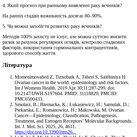
4. Який прогноз при ранньому виявленні раку яєчників?
На ранніх стадіях виживаність досягає 80–90%.
5. Чи можна запобігти розвитку раку яєчників?
Методів 100% захисту не існує, але можна суттєво знизити
ризик за рахунок регулярних оглядів, контролю спадкових
факторів, використання гормональних контрацептивів,
здорового способу життя.
Література
Momenimovahed Z, Tiznobaik A, Taheri S, Salehiniya H.
Ovarian cancer in the world: epidemiology and risk factors.
Int J Womens Health. 2019 Apr 30;11:287-299. doi:
10.2147/IJWH.S197604. PMID: 31118829; PMCID:
PMC6500433.
Smolarz, B.; Biernacka, K.; Łukasiewicz, H.; Samulak, D.;
Piekarska, E.; Romanowicz, H.; Makowska, M. Ovarian
Cancer—Epidemiology, Classification, Pathogenesis,
Treatment, and Estrogen Receptors’ Molecular Backgrounds.
Int. J. Mol. Sci. 2025, 26, 4611.
https://doi.org/10.3390/ijms26...