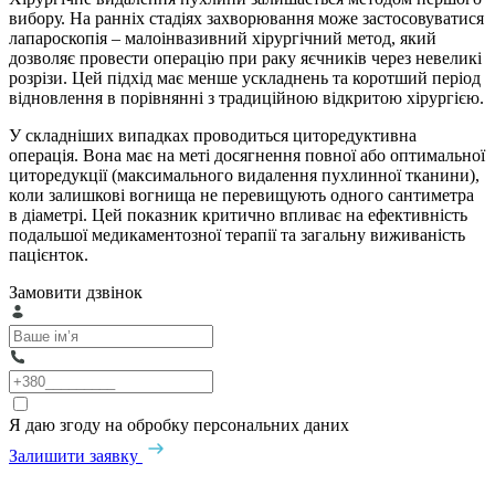
вибору. На ранніх стадіях захворювання може застосовуватися
лапароскопія – малоінвазивний хірургічний метод, який
дозволяє провести операцію при раку яєчників через невеликі
розрізи. Цей підхід має менше ускладнень та коротший період
відновлення в порівнянні з традиційною відкритою хірургією.
У складніших випадках проводиться циторедуктивна
операція. Вона має на меті досягнення повної або оптимальної
циторедукції (максимального видалення пухлинної тканини),
коли залишкові вогнища не перевищують одного сантиметра
в діаметрі. Цей показник критично впливає на ефективність
подальшої медикаментозної терапії та загальну виживаність
пацієнток.
Замовити дзвінок
Я даю згоду на обробку персональних даних
Залишити заявку