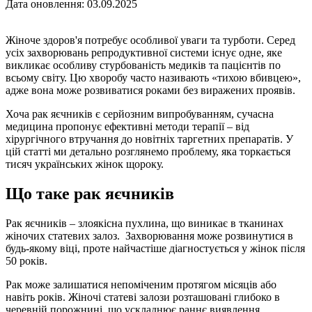
Дата оновлення: 03.09.2025
Жіноче здоров'я потребує особливої уваги та турботи. Серед
усіх захворювань репродуктивної системи існує одне, яке
викликає особливу стурбованість медиків та пацієнтів по
всьому світу. Цю хворобу часто називають «тихою вбивцею»,
адже вона може розвиватися роками без виражених проявів.
Хоча рак яєчників є серйозним випробуванням, сучасна
медицина пропонує ефективні методи терапії – від
хірургічного втручання до новітніх таргетних препаратів. У
цій статті ми детально розглянемо проблему, яка торкається
тисяч українських жінок щороку.
Що таке рак яєчників
Рак яєчників – злоякісна пухлина, що виникає в тканинах
жіночих статевих залоз. Захворювання може розвинутися в
будь-якому віці, проте найчастіше діагностується у жінок після
50 років.
Рак може залишатися непоміченим протягом місяців або
навіть років. Жіночі статеві залози розташовані глибоко в
черевній порожнині, що ускладнює раннє виявлення