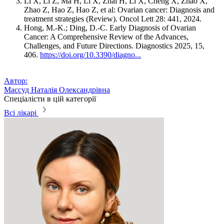
Li X, Li Z, Ma H, Li X, Zhai H, Li X, Cheng X, Zhao X,
Zhao Z, Hao Z, Hao Z, et al: Ovarian cancer: Diagnosis and
treatment strategies (Review). Oncol Lett 28: 441, 2024.
Hong, M.-K.; Ding, D.-C. Early Diagnosis of Ovarian
Cancer: A Comprehensive Review of the Advances,
Challenges, and Future Directions. Diagnostics 2025, 15,
406.
https://doi.org/10.3390/diagno...
Автор:
Массуд Наталія Олександрівна
Спеціалісти в цій категорії
Всі лікарі