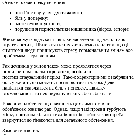
Основні ознаки раку яєчників:
постійне відчуття здуття живота;
біль у попереку;
часте сечовипускання;
порушення перистальтики кишківника (діарея, запори).
Жінки можуть відчувати швидке насичення під час їди або
втрату апетиту. Пізнє виявлення часто зумовлене тим, що ці
симптоми люди приписують стресу, гормональним змінам або
проблемам із травленням.
Рак яєчників у жінок також може проявлятися через
незвичайні вагінальні кровотечі, особливо в
постменопаузальний період. Також характерними є набряки та
біль у животі, які можуть посилюватися з часом. Деякі
пацієнтки скаржаться на біль у попереку, швидку
втомлюваність та неочікувану втрату або набір ваги.
Важливо пам'ятати, що наявність цих симптомів не
обов'язково означає рак. Однак, якщо такі прояви турбують
жінку протягом кількох тижнів поспіль, обов'язково треба
звернутися до гінеколога для детального обстеження.
Замовити дзвінок