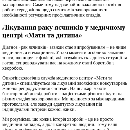
захворювання. Саме тому надзвичайно важливою є освітня
робота серед жінок щодо симптомів захворювання та
необхідності регулярних профілактичних оглядів.
Лікування раку яєчників у медичному
центрі «Мати та дитина»
Діагноз «рак яєчників» завжди стає випробуванням – не лише
медичним, а й емоційним. У такі моменти особливо важливо
знати, що поруч є фахівці, які розуміють складність ситуації та
готові супроводжувати вас на кожному етапі боротьби з
хворобою.
Онкогінекологічна служба медичного центру «Мати та
дитина» спеціалізується на лікуванні злоякісних новоутворень
жіночої репродуктивної системи. Наші лікарі мають
багаторічний досвід роботи з пацієнтками різного віку та на
різних стадіях захворювання. Ми працюємо за міжнародними
протоколами, але завжди адаптуємо лікування під
індивідуальні потреби кожної жінки.
Ми розуміємо, що кожна історія хвороби – це не просто
медичний випадок, а доля конкретної людини. Тому наші
лікарі приділяють увагу не лише фізичному стану, а й