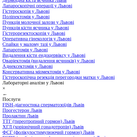
Дермоїдна кіста яєчника Львів
Лапароскопічні операції у Львові
Гістероскопія у Львові
Поліпектомія у Львові
Пункція молочної залози у Львові
Пункція кісти яєчника у Львові
Гістерорезектоскопія у Львові
Оперативна гінекологія у Львові
Спайки у малому тазі у Львові
Лапаротомія у Львові
Видалення кісти ендоцервіксу у Львові
Оваріектомія (видалення яєчників) у Львові
Аднексектомія у Львові
Консервативна міомектомія у Львові
Гістероскопічна резекція перегородки матки у Львові
Лабораторні аналізи у Львові
×
←
Послуги
FISH-діагностика сперматозоїдів Львів
Прогестерон Львів
Пролактин Львів
ТТГ (тиреотропний гормон) Львів
ХГЛ (хоріонічний гонадотропін) Львів
ФСГ (фолікулостимулюючий гормон) Львів