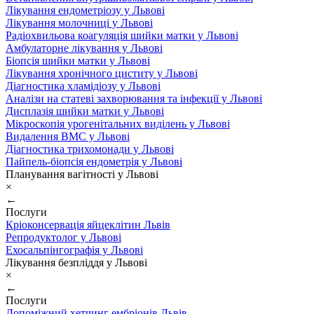
Лікування ендометріозу у Львові
Лікування молочниці у Львові
Радіохвильова коагуляція шийки матки у Львові
Амбулаторне лікування у Львові
Біопсія шийки матки у Львові
Лікування хронічного циститу у Львові
Діагностика хламідіозу у Львові
Аналізи на статеві захворювання та інфекції у Львові
Дисплазія шийки матки у Львові
Мікроскопія урогенітальних виділень у Львові
Видалення ВМС у Львові
Діагностика трихомонади у Львові
Пайпель-біопсія ендометрія у Львові
Планування вагітності у Львові
×
←
Послуги
Кріоконсервація яйцеклітин Львів
Репродуктолог у Львові
Ехосальпінгографія у Львові
Лікування безпліддя у Львові
×
←
Послуги
Допоміжний хетчинг ембріонів Львів