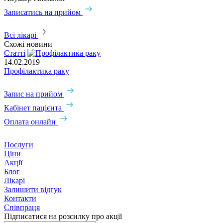
Записатись на прийом
З
Всі лікарі
Схожі новини
Статті
14.02.2019
Профілактика раку
Запис на прийом
Кабінет пацієнта
Оплата онлайн
Послуги
Ціни
Акції
Блог
Лікарі
Залишити відгук
Контакти
Співпраця
Підписатися на розсилку про акції