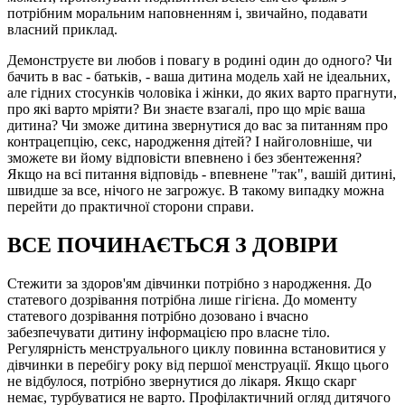
потрібним моральним наповненням і, звичайно, подавати
власний приклад.
Демонструєте ви любов і повагу в родині один до одного? Чи
бачить в вас - батьків, - ваша дитина модель хай не ідеальних,
але гідних стосунків чоловіка і жінки, до яких варто прагнути,
про які варто мріяти? Ви знаєте взагалі, про що мріє ваша
дитина? Чи зможе дитина звернутися до вас за питанням про
контрацепцію, секс, народження дітей? І найголовніше, чи
зможете ви йому відповісти впевнено і без збентеження?
Якщо на всі питання відповідь - впевнене "так", вашій дитині,
швидше за все, нічого не загрожує. В такому випадку можна
перейти до практичної сторони справи.
ВСЕ ПОЧИНАЄТЬСЯ З ДОВІРИ
Стежити за здоров'ям дівчинки потрібно з народження. До
статевого дозрівання потрібна лише гігієна. До моменту
статевого дозрівання потрібно дозовано і вчасно
забезпечувати дитину інформацією про власне тіло.
Регулярність менструального циклу повинна встановитися у
дівчинки в перебігу року від першої менструації. Якщо цього
не відбулося, потрібно звернутися до лікаря. Якщо скарг
немає, турбуватися не варто. Профілактичний огляд дитячого