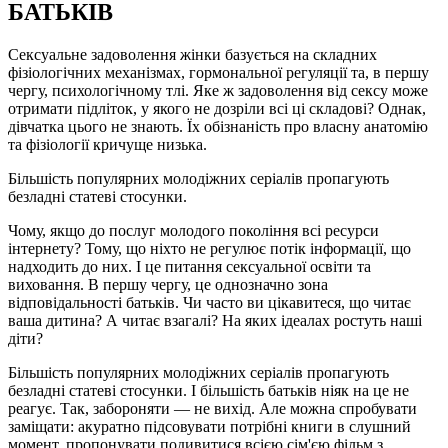
БАТЬКІВ
Сексуальне задоволення жінки базується на складних
фізіологічних механізмах, гормональної регуляції та, в першу
чергу, психологічному тлі. Яке ж задоволення від сексу може
отримати підліток, у якого не дозріли всі ці складові? Однак,
дівчатка цього не знають. Їх обізнаність про власну анатомію
та фізіології кричуще низька.
Більшість популярних молодіжних серіалів пропагують
безладні статеві стосунки.
Чому, якщо до послуг молодого покоління всі ресурси
інтернету? Тому, що ніхто не регулює потік інформації, що
надходить до них. І це питання сексуальної освіти та
виховання. В першу чергу, це однозначно зона
відповідальності батьків. Чи часто ви цікавитеся, що читає
ваша дитина? А читає взагалі? На яких ідеалах ростуть наші
діти?
Більшість популярних молодіжних серіалів пропагують
безладні статеві стосунки. І більшість батьків ніяк на це не
реагує. Так, забороняти — не вихід. Але можна спробувати
заміщати: акуратно підсовувати потрібні книги в слушний
момент, пропонувати подивитися всією сім'єю фільм з