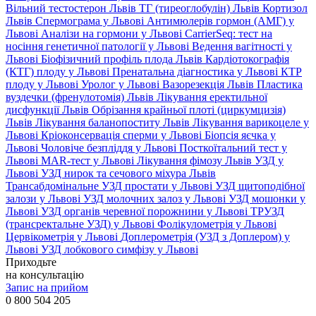
Вільний тестостерон Львів
ТГ (тиреоглобулін) Львів
Кортизол
Львів
Спермограма у Львові
Антимюлерів гормон (АМГ) у
Львові
Аналізи на гормони у Львові
CarrierSeq: тест на
носіння генетичної патології у Львові
Ведення вагітності у
Львові
Біофізичний профіль плода Львів
Кардіотокографія
(КТГ) плоду у Львові
Пренатальна діагностика у Львові
КТР
плоду у Львові
Уролог у Львові
Вазорезекція Львів
Пластика
вуздечки (френулотомія) Львів
Лікування еректильної
дисфункції Львів
Обрізання крайньої плоті (циркумцизія)
Львів
Лікування баланопоститу Львів
Лікування варикоцеле у
Львові
Кріоконсервація сперми у Львові
Біопсія яєчка у
Львові
Чоловіче безпліддя у Львові
Посткоїтальний тест у
Львові
MAR-тест у Львові
Лікування фімозу Львів
УЗД у
Львові
УЗД нирок та сечового міхура Львів
Трансабдомінальне УЗД простати у Львові
УЗД щитоподібної
залози у Львові
УЗД молочних залоз у Львові
УЗД мошонки у
Львові
УЗД органів черевної порожнини у Львові
ТРУЗД
(трансректальне УЗД) у Львові
Фолікулометрія у Львові
Цервікометрія у Львові
Доплерометрія (УЗД з Доплером) у
Львові
УЗД лобкового симфізу у Львові
Приходьте
на консультацію
Запис на прийом
0 800 504 205