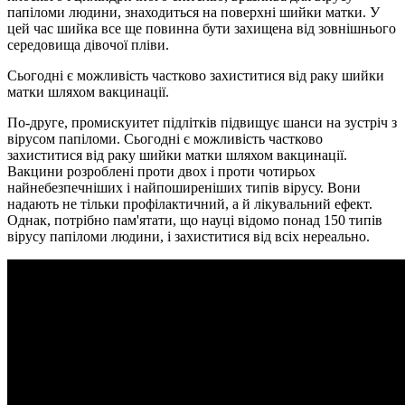
папіломи людини, знаходиться на поверхні шийки матки. У
цей час шийка все ще повинна бути захищена від зовнішнього
середовища дівочої пліви.
Сьогодні є можливість частково захиститися від раку шийки
матки шляхом вакцинації.
По-друге, промискуитет підлітків підвищує шанси на зустріч з
вірусом папіломи. Сьогодні є можливість частково
захиститися від раку шийки матки шляхом вакцинації.
Вакцини розроблені проти двох і проти чотирьох
найнебезпечніших і найпоширеніших типів вірусу. Вони
надають не тільки профілактичний, а й лікувальний ефект.
Однак, потрібно пам'ятати, що науці відомо понад 150 типів
вірусу папіломи людини, і захиститися від всіх нереально.