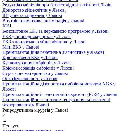
Редукція ембріонів при багатоплідній вагітності Львів
Донорство яйцеклітин у Львові
Штучне запліднення у Львові
Внутрішньоматкова інсемінація у Львові
ICSI
Безкоштовне ЕКЗ за державною програмою у Львові
ЕКЗ у природному циклі у Львові
ЕКЗ з донорською яйцеклітиною у Львові
Міні ЕКЗ у Львові
Преімплантаційна генетична діагностика у Львові
Кріопротокол ЕКЗ у Львові
Культивування ембріонів у Львові
Кріоконсервація ембріонів у Львові
Сурогатне материнство у Львові
Онкофертильність у Львові
Преімплантаційна діагностика ембріона методом NGS у
Львові
Преімплантаційний генетичний скринінг (PGS) у Львові
Преімплантаційне генетичне тестування на полігенні
захворювання у Львові
Репродуктивна хірургія у Львові
×
←
Послуги