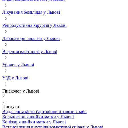
Лікування безпліддя у Львові
Репродуктивна хірургія у Львові
Лабораторні аналізи у Львові
Ведення вагітності у Львові
Уролог у Львові
УЗД у Львові
Гінеколог у Львові
×
←
Послуги
Видалення кісти бартолінової залози Львів
Кольпоскопія шийки матки у Львові
Конізація шийки матки у Львові
Встановлення внутрішньоматкової спіралі у Львові