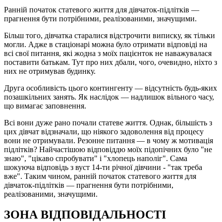
Ранній початок статевого життя для дівчаток-підлітків —
прагнення бути потрібними, реалізованими, значущими.
Більш того, дівчатка старалися відстрочити виписку, як тільки
могли. Адже в стаціонарі можна було отримати відповіді на
всі свої питання, які жодна з моїх пацієнток не наважувалася
поставити батькам. Тут про них дбали, чого, очевидно, ніхто з
них не отримував будинку.
Друга особливість цього контингенту — відсутність будь-яких
позашкільних занять. Як наслідок — надлишок вільного часу,
що вимагає заповнення.
Всі вони дуже рано почали статеве життя. Однак, більшість з
цих дівчат відзначали, що ніякого задоволення від процесу
вони не отримували. Резонне питання — в чому ж мотивація
підлітків? Найчастішою відповіддю моїх підопічних було "не
знаю", "цікаво спробувати" і "хлопець наполіг". Сама
шокуюча відповідь з вуст 14-ти річної дівчини - "так треба
вже". Таким чином, ранній початок статевого життя для
дівчаток-підлітків — прагнення бути потрібними,
реалізованими, значущими.
ЗОНА ВІДПОВІДАЛЬНОСТІ