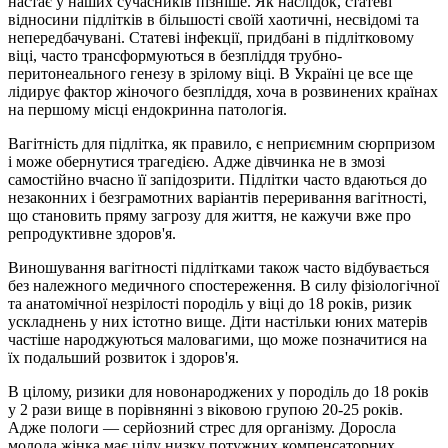
настає у наших сучасників пізніше. Як наслідок, статеві
відносини підлітків в більшості своїй хаотичні, несвідомі та
непередбачувані. Статеві інфекції, придбані в підлітковому
віці, часто трансформуються в безпліддя трубно-
перитонеального генезу в зрілому віці. В Україні це все ще
лідирує фактор жіночого безпліддя, хоча в розвинених країнах
на першому місці ендокринна патологія.
Вагітність для підлітка, як правило, є неприємним сюрпризом
і може обернутися трагедією. Адже дівчинка не в змозі
самостійно вчасно її запідозрити. Підлітки часто вдаються до
незаконних і безграмотних варіантів переривання вагітності,
що становить пряму загрозу для життя, не кажучи вже про
репродуктивне здоров'я.
Виношування вагітності підлітками також часто відбувається
без належного медичного спостереження. В силу фізіологічної
та анатомічної незрілості породіль у віці до 18 років, ризик
ускладнень у них істотно вище. Діти настільки юних матерів
частіше народжуються маловагими, що може позначитися на
їх подальший розвиток і здоров'я.
В цілому, ризики для новонароджених у породіль до 18 років
у 2 рази вище в порівнянні з віковою групою 20-25 років.
Адже пологи — серйозний стрес для організму. Доросла
молода жінка має цілу низку потужних компенсаторних