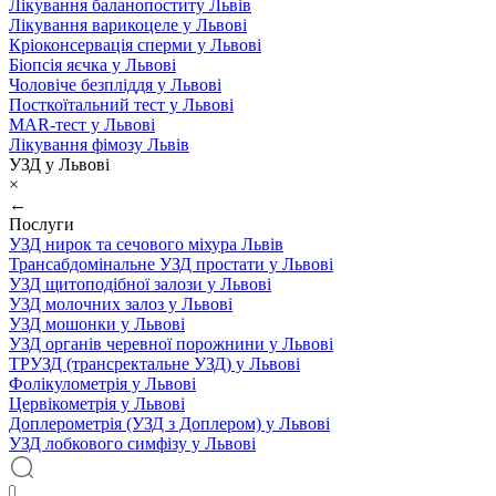
Лікування баланопоститу Львів
Лікування варикоцеле у Львові
Кріоконсервація сперми у Львові
Біопсія яєчка у Львові
Чоловіче безпліддя у Львові
Посткоїтальний тест у Львові
MAR-тест у Львові
Лікування фімозу Львів
УЗД у Львові
×
←
Послуги
УЗД нирок та сечового міхура Львів
Трансабдомінальне УЗД простати у Львові
УЗД щитоподібної залози у Львові
УЗД молочних залоз у Львові
УЗД мошонки у Львові
УЗД органів черевної порожнини у Львові
ТРУЗД (трансректальне УЗД) у Львові
Фолікулометрія у Львові
Цервікометрія у Львові
Доплерометрія (УЗД з Доплером) у Львові
УЗД лобкового симфізу у Львові