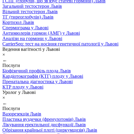
ГСПГ (глобулін, що зв'язує статеві гормони) Львів
Загальний тестостерон Львів
Вільний тестостерон Львів
ТГ (тиреоглобулін) Львів
Кортизол Львів
Спермограма у Львові
Антимюлерів гормон (АМГ) у Львові
Аналізи на гормони у Львові
CarrierSeq: тест на носіння генетичної патології у Львові
Ведення вагітності у Львові
×
←
Послуги
Біофізичний профіль плода Львів
Кардіотокографія (КТГ) плоду у Львові
Пренатальна діагностика у Львові
КТР плоду у Львові
Уролог у Львові
×
←
Послуги
Вазорезекція Львів
Пластика вуздечки (френулотомія) Львів
Лікування еректильної дисфункції Львів
Обрізання крайньої плоті (циркумцизія) Львів