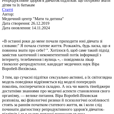
Репродуктивне здоров'я дівчаток-підлітків: що потрібно знати
дітям та їх батькам
Статті
Автор:
Медичний центр "Мати та дитина"
Дата створення: 26.12.2019
Дата оновлення: 14.11.2024
«В останні роки до мене почали приходити юні дівчата зі
словами:" Я почала статеве життя. Розкажіть, будь ласка, що я
повинна знати про себе? ". Хотілося б, щоб саме такий підхід
замістив хаотичний і некомпетентний потік інформації з
інтернету, телебачення і вулиць », - повідомила лікар
гінеколог-репродуктолог, кандидат медичних наук Віра
Воробей-Вихівська.
З тим, що сучасні підлітки сексуально активні, а їх світоглядна
модель поведінки відрізняється від моделі попередніх
поколінь, посперечатися складно. А ось чи мають тінейджери
достатніми знаннями про медичні аспекти становлення свого
організму, — велике питання. Віра Воробей-Віховская
розповіла, які фізіологічні ризики й психологічні особливості
стоять за раннім початком статевого життя, як і коли слід
починати діагностику репродуктивного здоров'я дівчаток-
підлітків і де в цьому питанні починається зона