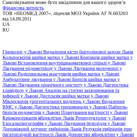
Самолікування може бути шкідливим для вашого здоров’я
Фінансова звітність
ТОВ «НЕОМЕД 2007», ліцензія МОЗ України АГ N.603203
від 14.09.2011
UA
RU
Гінеколог у Львові
Видалення кісти бартолінової залози Львів
Кольпоскопія шийки матки у Львові
Конізація шийки матки у
Львові
Встановлення внутрішньоматкової спіралі у Львові
Лікування ендометріозу у Львові
Лікування молочниці у
Львові
Радіохвильова коагуляція шийки матки у Львові
Амбулаторне лікування у Львові
Біопсія шийки матки у
Львові
Лікування хронічного циститу у Львові
Діагностика
хламідіозу у Львові
Аналізи на статеві захворювання та
інфекції у Львові
Дисплазія шийки матки у Львові
Мікроскопія урогенітальних виділень у Львові
Видалення
ВМС у Львові
Діагностика трихомонади у Львові
Пайпель-
біопсія ендометрія у Львові
Планування вагітності у Львові
Кріоконсервація яйцеклітин Львів
Репродуктолог у Львові
Ехосальпінгографія у Львові
Лікування безпліддя у Львові
Допоміжний хетчинг ембріонів Львів
Редукція ембріонів при
багатоплідній вагітності Львів
Донорство яйцеклітин у Львові