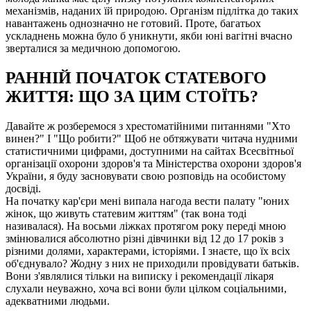
механізмів, наданих їй природою. Організм підлітка до таких
навантажень однозначно не готовий. Проте, багатьох
ускладнень можна було б уникнути, якби юні вагітні вчасно
зверталися за медичною допомогою.
РАННІЙ ПОЧАТОК СТАТЕВОГО
ЖИТТЯ: ЩО ЗА ЦИМ СТОЇТЬ?
Давайте ж розберемося з хрестоматійними питаннями "Хто
винен?" І "Що робити?" Щоб не обтяжувати читача нудними
статистичними цифрами, доступними на сайтах Всесвітньої
організації охорони здоров'я та Міністерства охорони здоров'я
України, я буду засновувати свою розповідь на особистому
досвіді.
На початку кар'єри мені випала нагода вести палату "юних
жінок, що живуть статевим життям" (так вона тоді
називалася). На восьми ліжках протягом року переді мною
змінювалися абсолютно різні дівчинки від 12 до 17 років з
різними долями, характерами, історіями. І знаєте, що їх всіх
об'єднувало? Жодну з них не приходили провідувати батьків.
Вони з'являлися тільки на виписку і рекомендації лікаря
слухали неуважно, хоча всі вони були цілком соціальними,
адекватними людьми.