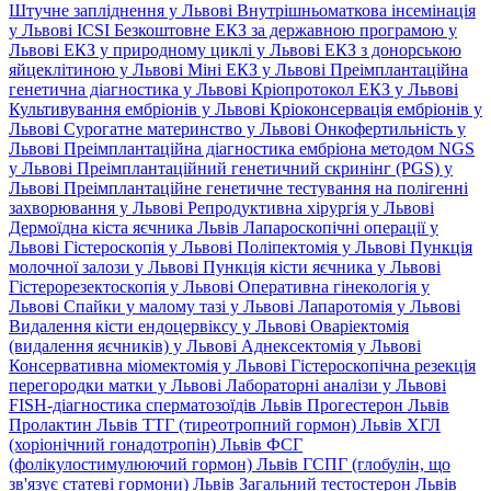
Штучне запліднення у Львові
Внутрішньоматкова інсемінація
у Львові
ICSI
Безкоштовне ЕКЗ за державною програмою у
Львові
ЕКЗ у природному циклі у Львові
ЕКЗ з донорською
яйцеклітиною у Львові
Міні ЕКЗ у Львові
Преімплантаційна
генетична діагностика у Львові
Кріопротокол ЕКЗ у Львові
Культивування ембріонів у Львові
Кріоконсервація ембріонів у
Львові
Сурогатне материнство у Львові
Онкофертильність у
Львові
Преімплантаційна діагностика ембріона методом NGS
у Львові
Преімплантаційний генетичний скринінг (PGS) у
Львові
Преімплантаційне генетичне тестування на полігенні
захворювання у Львові
Репродуктивна хірургія у Львові
Дермоїдна кіста яєчника Львів
Лапароскопічні операції у
Львові
Гістероскопія у Львові
Поліпектомія у Львові
Пункція
молочної залози у Львові
Пункція кісти яєчника у Львові
Гістерорезектоскопія у Львові
Оперативна гінекологія у
Львові
Спайки у малому тазі у Львові
Лапаротомія у Львові
Видалення кісти ендоцервіксу у Львові
Оваріектомія
(видалення яєчників) у Львові
Аднексектомія у Львові
Консервативна міомектомія у Львові
Гістероскопічна резекція
перегородки матки у Львові
Лабораторні аналізи у Львові
FISH-діагностика сперматозоїдів Львів
Прогестерон Львів
Пролактин Львів
ТТГ (тиреотропний гормон) Львів
ХГЛ
(хоріонічний гонадотропін) Львів
ФСГ
(фолікулостимулюючий гормон) Львів
ГСПГ (глобулін, що
зв'язує статеві гормони) Львів
Загальний тестостерон Львів