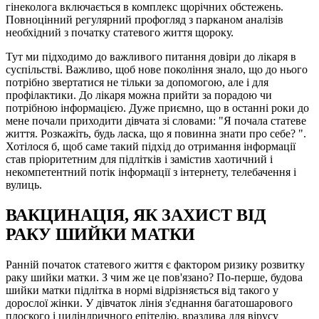
гінеколога включається в комплекс щорічних обстежень.
Повноцінний регулярний профогляд з парканом аналізів
необхідний з початку статевого життя щороку.
Тут ми підходимо до важливого питання довіри до лікаря в
суспільстві. Важливо, щоб нове покоління знало, що до нього
потрібно звертатися не тільки за допомогою, але і для
профілактики. До лікаря можна прийти за порадою чи
потрібною інформацією. Дуже приємно, що в останні роки до
мене почали приходити дівчата зі словами: "Я почала статеве
життя. Розкажіть, будь ласка, що я повинна знати про себе? ".
Хотілося б, щоб саме такий підхід до отримання інформації
став пріоритетним для підлітків і замістив хаотичний і
некомпетентний потік інформації з інтернету, телебачення і
вулиць.
ВАКЦИНАЦІЯ, ЯК ЗАХИСТ ВІД
РАКУ ШИЙКИ МАТКИ
Ранній початок статевого життя є фактором ризику розвитку
раку шийки матки. З чим же це пов'язано? По-перше, будова
шийки матки підлітка в нормі відрізняється від такого у
дорослої жінки. У дівчаток лінія з'єднання багатошарового
плоского і циліндричного епітелію, вразлива для вірусу