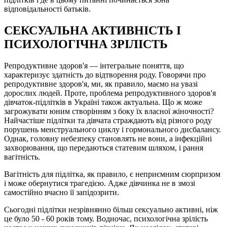
відповідальності батьків.
СЕКСУАЛЬНА АКТИВНІСТЬ І
ПСИХОЛОГІЧНА ЗРІЛІСТЬ
Репродуктивне здоров'я — інтегральне поняття, що
характеризує здатність до відтворення роду. Говорячи про
репродуктивне здоров'я, ми, як правило, маємо на увазі
дорослих людей. Проте, проблема репродуктивного здоров'я
дівчаток-підлітків в Україні також актуальна. Що ж може
загрожувати юним створінням з боку їх власної жіночності?
Найчастіше підлітки та дівчата страждають від різного роду
порушень менструального циклу і гормонального дисбалансу.
Однак, головну небезпеку становлять не вони, а інфекційні
захворювання, що передаються статевим шляхом, і рання
вагітність.
Вагітність для підлітка, як правило, є неприємним сюрпризом
і може обернутися трагедією. Адже дівчинка не в змозі
самостійно вчасно її запідозрити.
Сьогодні підлітки незрівнянно більш сексуально активні, ніж
це було 50 - 60 років тому. Водночас, психологічна зрілість