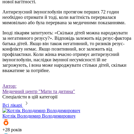
нової вагітності.
Антирезусний імуноглобулін протягом перших 72 годин
необхідно отримати й тоді, коли вагітність перервалася
мимовільно або була перервана за медичними показаннями.
Іноді лікарям запитують: «Скільки дітей можна народжувати
за негативного резусу?». Відповідь залежить від резус-фактора
батька дітей. Якщо він також негативний, то ризиків резус-
конфлікту немає. Якщо позитивний, все залежить від
профілактики. Коли жінка вчасно отримує антирезусний
імуноглобулін, наслідки імунної несумісності їй не
загрожують, і вона може народжувати стільки дітей, скільки
вважатиме за потрібне.
Автор:
Медичний центр "Мати та дитина"
Спеціалісти в цій категорії
Всі лікарі
Котлік
Володимир Володимирович
+28 років
+