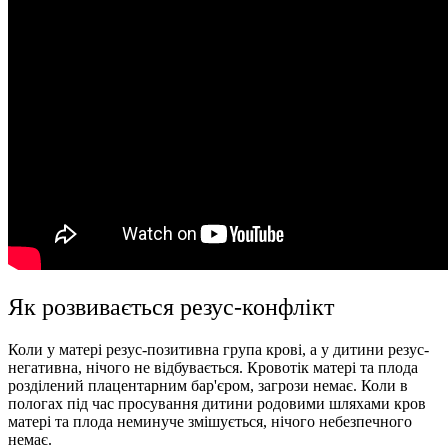
Як розвивається резус-конфлікт
Коли у матері резус-позитивна група крові, а у дитини резус-
негативна, нічого не відбувається. Кровотік матері та плода
розділений плацентарним бар'єром, загрози немає. Коли в
пологах під час просування дитини родовими шляхами кров
матері та плода неминуче змішується, нічого небезпечного
немає.