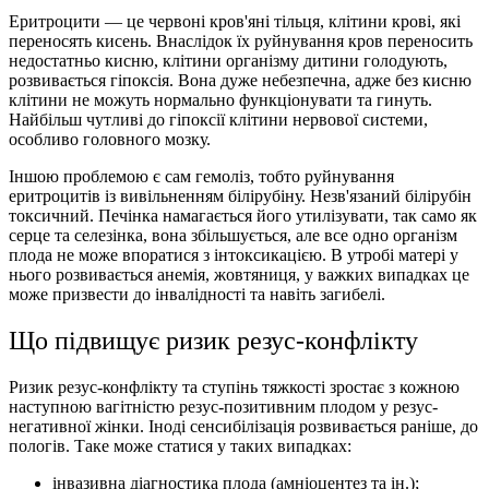
Еритроцити — це червоні кров'яні тільця, клітини крові, які
переносять кисень. Внаслідок їх руйнування кров переносить
недостатньо кисню, клітини організму дитини голодують,
розвивається гіпоксія. Вона дуже небезпечна, адже без кисню
клітини не можуть нормально функціонувати та гинуть.
Найбільш чутливі до гіпоксії клітини нервової системи,
особливо головного мозку.
Іншою проблемою є сам гемоліз, тобто руйнування
еритроцитів із вивільненням білірубіну. Незв'язаний білірубін
токсичний. Печінка намагається його утилізувати, так само як
серце та селезінка, вона збільшується, але все одно організм
плода не може впоратися з інтоксикацією. В утробі матері у
нього розвивається анемія, жовтяниця, у важких випадках це
може призвести до інвалідності та навіть загибелі.
Що підвищує ризик резус-конфлікту
Ризик резус-конфлікту та ступінь тяжкості зростає з кожною
наступною вагітністю резус-позитивним плодом у резус-
негативної жінки. Іноді сенсибілізація розвивається раніше, до
пологів. Таке може статися у таких випадках:
інвазивна діагностика плода (амніоцентез та ін.);