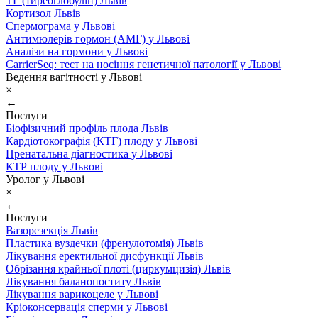
ТГ (тиреоглобулін) Львів
Кортизол Львів
Спермограма у Львові
Антимюлерів гормон (АМГ) у Львові
Аналізи на гормони у Львові
CarrierSeq: тест на носіння генетичної патології у Львові
Ведення вагітності у Львові
×
←
Послуги
Біофізичний профіль плода Львів
Кардіотокографія (КТГ) плоду у Львові
Пренатальна діагностика у Львові
КТР плоду у Львові
Уролог у Львові
×
←
Послуги
Вазорезекція Львів
Пластика вуздечки (френулотомія) Львів
Лікування еректильної дисфункції Львів
Обрізання крайньої плоті (циркумцизія) Львів
Лікування баланопоститу Львів
Лікування варикоцеле у Львові
Кріоконсервація сперми у Львові