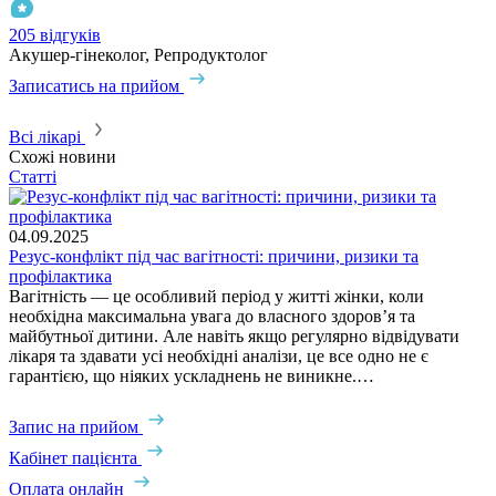
205 відгуків
3
Акушер-гінеколог, Репродуктолог
А
Записатись на прийом
З
Всі лікарі
Схожі новини
Статті
04.09.2025
Резус-конфлікт під час вагітності: причини, ризики та
профілактика
Вагітність — це особливий період у житті жінки, коли
необхідна максимальна увага до власного здоров’я та
майбутньої дитини. Але навіть якщо регулярно відвідувати
лікаря та здавати усі необхідні аналізи, це все одно не є
гарантією, що ніяких ускладнень не виникне.…
Запис на прийом
Кабінет пацієнта
Оплата онлайн