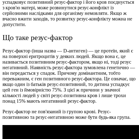
успадковує позитивний резус-фактор і його кров поєднується
з кров'ю матері, може розвинутися резус-конфлікт із
серйозними наслідками для організму немовляти. Якщо ж
вчасно вжити заходів, то розвитку резус-конфлікту можна не
допустити.
Що таке резус-фактор
Резус-фактор (інша назва — D-антиген) — це протеїн, який є
на поверхні еритроцитів у деяких людей. Якщо вона є, це
називається позитивним резус-фактором, якщо ні, тоді резус
негативний. Наявність резус-фактора зумовлена генетично —
він передається у спадок. Причому домінантним, тобто
переважним, є ген позитивного резус-фактора. Це означає, що
якщо один із батьків резус-позитивний, то дитина успадкує
цей ген із ймовірністю 75%. З цієї ж причини у значної
кількості людей у світі резус-позитивна кров і лише трохи
понад 15% мають негативний резус-фактор.
Резус-фактор не пов'язаний із групою крові. Резус-
позитивною та резус-негативною може бути будь-яка група.