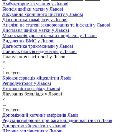
Амбулаторне лікування у Львові
Біопсія шийки матки у Львові
Лікування хронічного циститу у Львові
Діагностика хламідіозу у Львові
Аналізи на статеві захворювання та інфекції у Львові
Дисплазія шийки матки у Львові
Мікроскопія урогенітальних виділень у Львові
Видалення ВМС у Львові
Діагностика трихомонади у Львові
Пайпель-біопсія ендометрія у Львові
Планування вагітності у Львові
×
←
Послуги
Кріоконсервація яйцеклітин Львів
Репродуктолог у Львові
Ехосальпінгографія у Львові
Лікування безпліддя у Львові
×
←
Послуги
Допоміжний хетчинг ембріонів Львів
Редукція ембріонів при багатоплідній вагітності Львів
Донорство яйцеклітин у Львові
Штучне запліднення у Львові