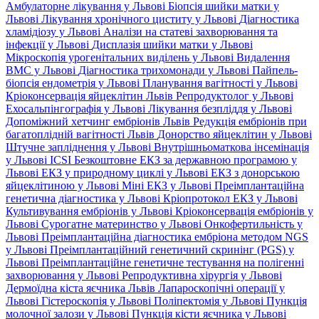
Амбулаторне лікування у Львові
Біопсія шийки матки у
Львові
Лікування хронічного циститу у Львові
Діагностика
хламідіозу у Львові
Аналізи на статеві захворювання та
інфекції у Львові
Дисплазія шийки матки у Львові
Мікроскопія урогенітальних виділень у Львові
Видалення
ВМС у Львові
Діагностика трихомонади у Львові
Пайпель-
біопсія ендометрія у Львові
Планування вагітності у Львові
Кріоконсервація яйцеклітин Львів
Репродуктолог у Львові
Ехосальпінгографія у Львові
Лікування безпліддя у Львові
Допоміжний хетчинг ембріонів Львів
Редукція ембріонів при
багатоплідній вагітності Львів
Донорство яйцеклітин у Львові
Штучне запліднення у Львові
Внутрішньоматкова інсемінація
у Львові
ICSI
Безкоштовне ЕКЗ за державною програмою у
Львові
ЕКЗ у природному циклі у Львові
ЕКЗ з донорською
яйцеклітиною у Львові
Міні ЕКЗ у Львові
Преімплантаційна
генетична діагностика у Львові
Кріопротокол ЕКЗ у Львові
Культивування ембріонів у Львові
Кріоконсервація ембріонів у
Львові
Сурогатне материнство у Львові
Онкофертильність у
Львові
Преімплантаційна діагностика ембріона методом NGS
у Львові
Преімплантаційний генетичний скринінг (PGS) у
Львові
Преімплантаційне генетичне тестування на полігенні
захворювання у Львові
Репродуктивна хірургія у Львові
Дермоїдна кіста яєчника Львів
Лапароскопічні операції у
Львові
Гістероскопія у Львові
Поліпектомія у Львові
Пункція
молочної залози у Львові
Пункція кісти яєчника у Львові