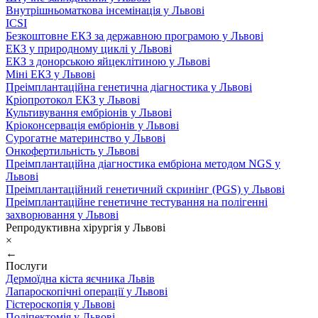
Внутрішньоматкова інсемінація у Львові
ICSI
Безкоштовне ЕКЗ за державною програмою у Львові
ЕКЗ у природному циклі у Львові
ЕКЗ з донорською яйцеклітиною у Львові
Міні ЕКЗ у Львові
Преімплантаційна генетична діагностика у Львові
Кріопротокол ЕКЗ у Львові
Культивування ембріонів у Львові
Кріоконсервація ембріонів у Львові
Сурогатне материнство у Львові
Онкофертильність у Львові
Преімплантаційна діагностика ембріона методом NGS у
Львові
Преімплантаційний генетичний скринінг (PGS) у Львові
Преімплантаційне генетичне тестування на полігенні
захворювання у Львові
Репродуктивна хірургія у Львові
×
←
Послуги
Дермоїдна кіста яєчника Львів
Лапароскопічні операції у Львові
Гістероскопія у Львові
Поліпектомія у Львові