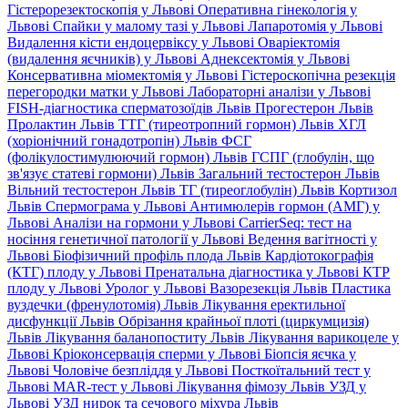
Гістерорезектоскопія у Львові
Оперативна гінекологія у
Львові
Спайки у малому тазі у Львові
Лапаротомія у Львові
Видалення кісти ендоцервіксу у Львові
Оваріектомія
(видалення яєчників) у Львові
Аднексектомія у Львові
Консервативна міомектомія у Львові
Гістероскопічна резекція
перегородки матки у Львові
Лабораторні аналізи у Львові
FISH-діагностика сперматозоїдів Львів
Прогестерон Львів
Пролактин Львів
ТТГ (тиреотропний гормон) Львів
ХГЛ
(хоріонічний гонадотропін) Львів
ФСГ
(фолікулостимулюючий гормон) Львів
ГСПГ (глобулін, що
зв'язує статеві гормони) Львів
Загальний тестостерон Львів
Вільний тестостерон Львів
ТГ (тиреоглобулін) Львів
Кортизол
Львів
Спермограма у Львові
Антимюлерів гормон (АМГ) у
Львові
Аналізи на гормони у Львові
CarrierSeq: тест на
носіння генетичної патології у Львові
Ведення вагітності у
Львові
Біофізичний профіль плода Львів
Кардіотокографія
(КТГ) плоду у Львові
Пренатальна діагностика у Львові
КТР
плоду у Львові
Уролог у Львові
Вазорезекція Львів
Пластика
вуздечки (френулотомія) Львів
Лікування еректильної
дисфункції Львів
Обрізання крайньої плоті (циркумцизія)
Львів
Лікування баланопоститу Львів
Лікування варикоцеле у
Львові
Кріоконсервація сперми у Львові
Біопсія яєчка у
Львові
Чоловіче безпліддя у Львові
Посткоїтальний тест у
Львові
MAR-тест у Львові
Лікування фімозу Львів
УЗД у
Львові
УЗД нирок та сечового міхура Львів