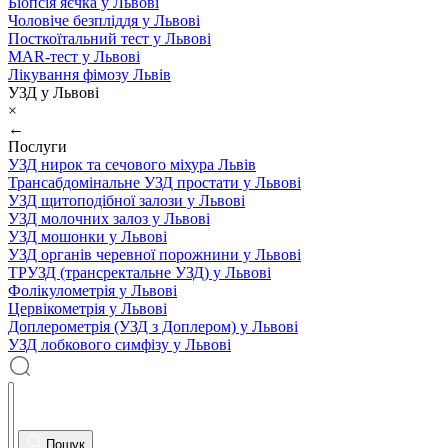
Біопсія яєчка у Львові
Чоловіче безпліддя у Львові
Посткоїтальний тест у Львові
MAR-тест у Львові
Лікування фімозу Львів
УЗД у Львові
×
←
Послуги
УЗД нирок та сечового міхура Львів
Трансабдомінальне УЗД простати у Львові
УЗД щитоподібної залози у Львові
УЗД молочних залоз у Львові
УЗД мошонки у Львові
УЗД органів черевної порожнини у Львові
ТРУЗД (трансректальне УЗД) у Львові
Фолікулометрія у Львові
Цервікометрія у Львові
Доплерометрія (УЗД з Доплером) у Львові
УЗД лобкового симфізу у Львові
Пошук