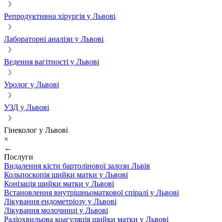
Репродуктивна хірургія у Львові
Лабораторні аналізи у Львові
Ведення вагітності у Львові
Уролог у Львові
УЗД у Львові
Гінеколог у Львові
×
←
Послуги
Видалення кісти бартолінової залози Львів
Кольпоскопія шийки матки у Львові
Конізація шийки матки у Львові
Встановлення внутрішньоматкової спіралі у Львові
Лікування ендометріозу у Львові
Лікування молочниці у Львові
Радіохвильова коагуляція шийки матки у Львові