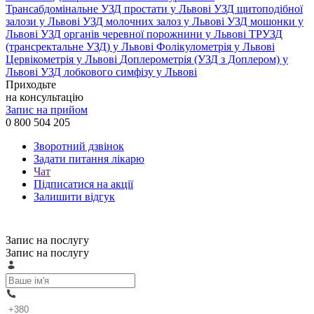
Трансабдомінальне УЗД простати у Львові
УЗД щитоподібної
залози у Львові
УЗД молочних залоз у Львові
УЗД мошонки у
Львові
УЗД органів черевної порожнини у Львові
ТРУЗД
(трансректальне УЗД) у Львові
Фолікулометрія у Львові
Цервікометрія у Львові
Доплерометрія (УЗД з Доплером) у
Львові
УЗД лобкового симфізу у Львові
Приходьте
на консультацію
Запис на прийом
0 800 504 205
Зворотний дзвінок
Задати питання лікарю
Чат
Підписатися на акції
Залишити відгук
Запис на послугу
Запис на послугу