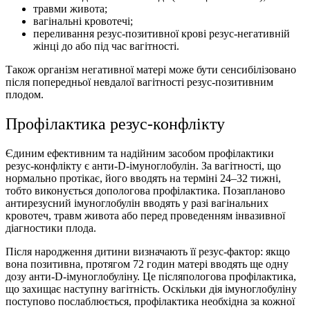
травми живота;
вагінальні кровотечі;
переливання резус-позитивної крові резус-негативній
жінці до або під час вагітності.
Також організм негативної матері може бути сенсибілізовано
після попередньої невдалої вагітності резус-позитивним
плодом.
Профілактика резус-конфлікту
Єдиним ефективним та надійним засобом профілактики
резус-конфлікту є анти-D-імуноглобулін. За вагітності, що
нормально протікає, його вводять на терміні 24–32 тижні,
тобто виконується допологова профілактика. Позапланово
антирезусний імуноглобулін вводять у разі вагінальних
кровотеч, травм живота або перед проведенням інвазивної
діагностики плода.
Після народження дитини визначають її резус-фактор: якщо
вона позитивна, протягом 72 годин матері вводять ще одну
дозу анти-D-імуноглобуліну. Це післяпологова профілактика,
що захищає наступну вагітність. Оскільки дія імуноглобуліну
поступово послаблюється, профілактика необхідна за кожної