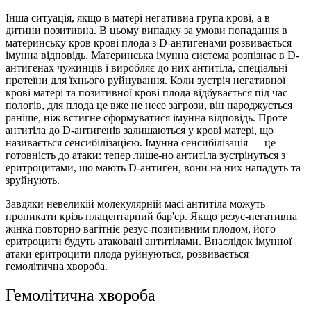
Інша ситуація, якщо в матері негативна група крові, а в
дитини позитивна. В цьому випадку за умови попадання в
материнську кров крові плода з D-антигенами розвивається
імунна відповідь. Материнська імунна система розпізнає в D-
антигенах чужинців і виробляє до них антитіла, спеціальні
протеїни для їхнього руйнування. Коли зустріч негативної
крові матері та позитивної крові плода відбувається під час
пологів, для плода це вже не несе загрози, він народжується
раніше, ніж встигне сформуватися імунна відповідь. Проте
антитіла до D-антигенів залишаються у крові матері, що
називається сенсибілізацією. Імунна сенсибілізація — це
готовність до атаки: тепер лише-но антитіла зустрінуться з
еритроцитами, що мають D-антиген, вони на них нападуть та
зруйнують.
Завдяки невеликій молекулярній масі антитіла можуть
проникати крізь плацентарний бар'єр. Якщо резус-негативна
жінка повторно вагітніє резус-позитивним плодом, його
еритроцити будуть атаковані антитілами. Внаслідок імунної
атаки еритроцити плода руйнуються, розвивається
гемолітична хвороба.
Гемолітична хвороба