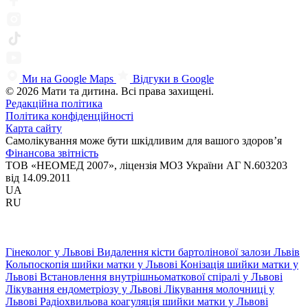
Ми на Google Maps
Відгуки в Google
© 2026 Мати та дитина. Всі права захищені.
Редакційна політика
Політика конфіденційності
Карта сайту
Самолікування може бути шкідливим для вашого здоров’я
Фінансова звітність
ТОВ «НЕОМЕД 2007», ліцензія МОЗ України АГ N.603203
від 14.09.2011
UA
RU
Гінеколог у Львові
Видалення кісти бартолінової залози Львів
Кольпоскопія шийки матки у Львові
Конізація шийки матки у
Львові
Встановлення внутрішньоматкової спіралі у Львові
Лікування ендометріозу у Львові
Лікування молочниці у
Львові
Радіохвильова коагуляція шийки матки у Львові