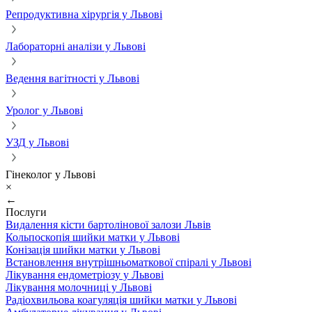
Репродуктивна хірургія у Львові
Лабораторні аналізи у Львові
Ведення вагітності у Львові
Уролог у Львові
УЗД у Львові
Гінеколог у Львові
×
←
Послуги
Видалення кісти бартолінової залози Львів
Кольпоскопія шийки матки у Львові
Конізація шийки матки у Львові
Встановлення внутрішньоматкової спіралі у Львові
Лікування ендометріозу у Львові
Лікування молочниці у Львові
Радіохвильова коагуляція шийки матки у Львові