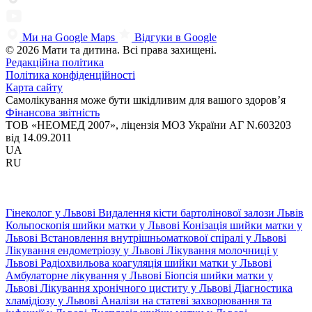
Ми на Google Maps
Відгуки в Google
© 2026 Мати та дитина. Всі права захищені.
Редакційна політика
Політика конфіденційності
Карта сайту
Самолікування може бути шкідливим для вашого здоров’я
Фінансова звітність
ТОВ «НЕОМЕД 2007», ліцензія МОЗ України АГ N.603203
від 14.09.2011
UA
RU
Гінеколог у Львові
Видалення кісти бартолінової залози Львів
Кольпоскопія шийки матки у Львові
Конізація шийки матки у
Львові
Встановлення внутрішньоматкової спіралі у Львові
Лікування ендометріозу у Львові
Лікування молочниці у
Львові
Радіохвильова коагуляція шийки матки у Львові
Амбулаторне лікування у Львові
Біопсія шийки матки у
Львові
Лікування хронічного циститу у Львові
Діагностика
хламідіозу у Львові
Аналізи на статеві захворювання та