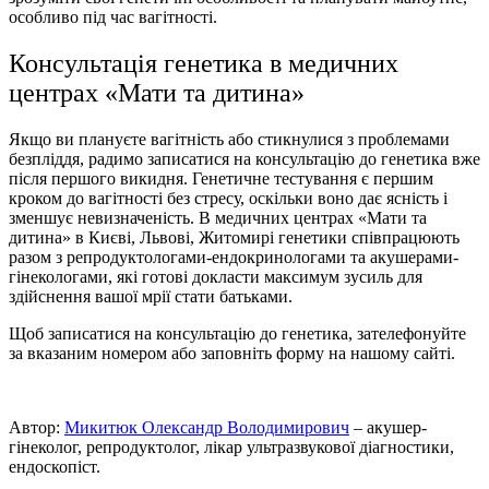
особливо під час вагітності.
Консультація генетика в медичних
центрах «Мати та дитина»
Якщо ви плануєте вагітність або стикнулися з проблемами
безпліддя, радимо записатися на консультацію до генетика вже
після першого викидня. Генетичне тестування є першим
кроком до вагітності без стресу, оскільки воно дає ясність і
зменшує невизначеність. В медичних центрах «Мати та
дитина» в Києві, Львові, Житомирі генетики співпрацюють
разом з репродуктологами-ендокринологами та
акушерами-
гінекологами
, які готові докласти максимум зусиль для
здійснення вашої мрії стати батьками.
Щоб записатися на консультацію до генетика, зателефонуйте
за вказаним номером або заповніть форму на нашому сайті.
Автор:
Микитюк Олександр Володимирович
– акушер-
гінеколог, репродуктолог, лікар ультразвукової діагностики,
ендоскопіст.