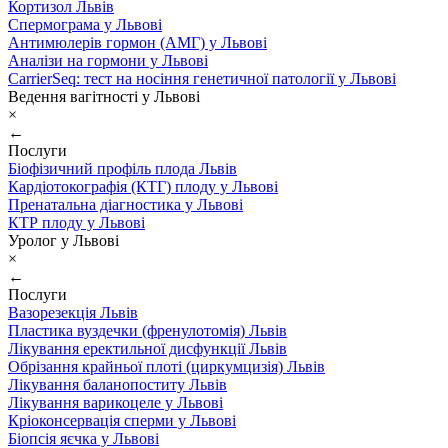
Кортизол Львів
Спермограма у Львові
Антимюлерів гормон (АМГ) у Львові
Аналізи на гормони у Львові
CarrierSeq: тест на носіння генетичної патології у Львові
Ведення вагітності у Львові
×
←
Послуги
Біофізичний профіль плода Львів
Кардіотокографія (КТГ) плоду у Львові
Пренатальна діагностика у Львові
КТР плоду у Львові
Уролог у Львові
×
←
Послуги
Вазорезекція Львів
Пластика вуздечки (френулотомія) Львів
Лікування еректильної дисфункції Львів
Обрізання крайньої плоті (циркумцизія) Львів
Лікування баланопоститу Львів
Лікування варикоцеле у Львові
Кріоконсервація сперми у Львові
Біопсія яєчка у Львові