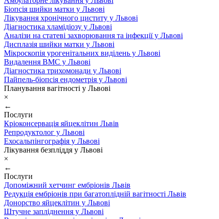
Амбулаторне лікування у Львові
Біопсія шийки матки у Львові
Лікування хронічного циститу у Львові
Діагностика хламідіозу у Львові
Аналізи на статеві захворювання та інфекції у Львові
Дисплазія шийки матки у Львові
Мікроскопія урогенітальних виділень у Львові
Видалення ВМС у Львові
Діагностика трихомонади у Львові
Пайпель-біопсія ендометрія у Львові
Планування вагітності у Львові
×
←
Послуги
Кріоконсервація яйцеклітин Львів
Репродуктолог у Львові
Ехосальпінгографія у Львові
Лікування безпліддя у Львові
×
←
Послуги
Допоміжний хетчинг ембріонів Львів
Редукція ембріонів при багатоплідній вагітності Львів
Донорство яйцеклітин у Львові
Штучне запліднення у Львові