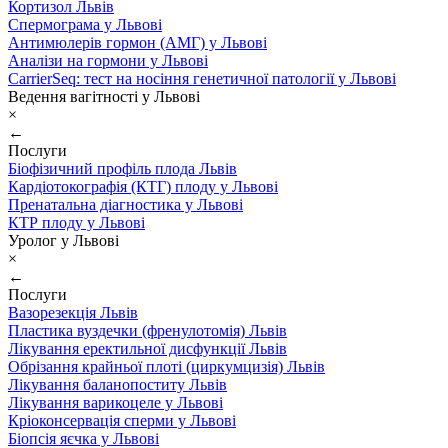
Кортизол Львів
Спермограма у Львові
Антимюлерів гормон (АМГ) у Львові
Аналізи на гормони у Львові
CarrierSeq: тест на носіння генетичної патології у Львові
Ведення вагітності у Львові
×
←
Послуги
Біофізичний профіль плода Львів
Кардіотокографія (КТГ) плоду у Львові
Пренатальна діагностика у Львові
КТР плоду у Львові
Уролог у Львові
×
←
Послуги
Вазорезекція Львів
Пластика вуздечки (френулотомія) Львів
Лікування еректильної дисфункції Львів
Обрізання крайньої плоті (циркумцизія) Львів
Лікування баланопоститу Львів
Лікування варикоцеле у Львові
Кріоконсервація сперми у Львові
Біопсія яєчка у Львові