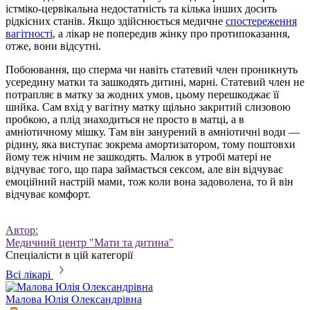
істміко-цервікальна недостатність та кілька інших досить
рідкісних станів. Якщо здійснюється медичне
спостереження
вагітності
, а лікар не попередив жінку про протипоказання,
отже, вони відсутні.
Побоювання, що сперма чи навіть статевий член проникнуть
усередину матки та зашкодять дитині, марні. Статевий член не
потрапляє в матку за жодних умов, цьому перешкоджає її
шийка. Сам вхід у вагітну матку щільно закритий слизовою
пробкою, а плід знаходиться не просто в матці, а в
амніотичному мішку. Там він занурений в амніотичні води —
рідину, яка виступає зокрема амортизатором, тому поштовхи
йому теж нічим не зашкодять. Малюк в утробі матері не
відчуває того, що пара займається сексом, але він відчуває
емоційний настрій мами, тож коли вона задоволена, то й він
відчуває комфорт.
Автор:
Медичний центр "Мати та дитина"
Спеціалісти в цій категорії
Всі лікарі
Малова
Юлія Олександрівна