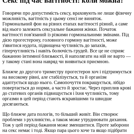
Секс під час вагітності: коли можна?
Говорячи про допустимість сексу, враховують не лише фізичну
можливість, вагітність у цьому сенсі не виняток.
Гормональний фон на різних етапах вагітності різний, а саме
від нього залежить сексуальне бажання жінки. Початок
вагітності пов'язаний із різкими гормональними змінами. Під
дією прогестерону, головного гормону вагітності, може
з'явитися нудота, підвищена чутливість до запахів,
гіперчутливість і навіть болючість грудей. Все це не сприяє
бажанню інтимної близькості, й наполягати на ній не варто —
у такому стані вона навряд чи виявиться приємною.
Ближче до другого триместру прогестерон хоч і підтримується
на високому рівні, але стабілізується, та й організм
адаптується щодо нього. Самопочуття покращується, лібідо
повертається до норми, а часто й зростає. Через приплив крові
до статевих органів підвищується і їхня чутливість, тому
оргазми в цей період стають яскравішими та швидше
досягаються.
Що ближче дата пологів, то більший живіт. Він створює
проблеми з рухливістю, а також може утруднювати дихання.
Тож у цей період бажання може зменшитися. Проте заборони
на секс немає і тоді. Якщо пара цього хоче та якщо підібрати