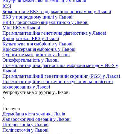
Внутрішньоматкова інсемінація у Львові
ICSI
Безкоштовне ЕКЗ за державною програмою у Львові
ЕКЗ у природному циклі у Львові
ЕКЗ з донорською яйцеклітиною у Львові
Міні ЕКЗ у Львові
Преімплантаційна генетична діагностика у Львові
Кріопротокол ЕКЗ у Львові
Культивування ембріонів у Львові
Кріоконсервація ембріонів у Львові
Сурогатне материнство у Львові
Онкофертильність у Львові
Преімплантаційна діагностика ембріона методом NGS у
Львові
Преімплантаційний генетичний скринінг (PGS) у Львові
Преімплантаційне генетичне тестування на полігенні
захворювання у Львові
Репродуктивна хірургія у Львові
×
←
Послуги
Дермоїдна кіста яєчника Львів
Лапароскопічні операції у Львові
Гістероскопія у Львові
Поліпектомія у Львові