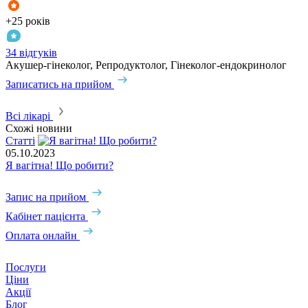
+25 років
+
34 відгуків
1
Акушер-гінеколог, Репродуктолог, Гінеколог-ендокринолог
А
Записатись на прийом
З
Всі лікарі
Схожі новини
Статті
05.10.2023
Я вагітна! Що робити?
Запис на прийом
Кабінет пацієнта
Оплата онлайн
Послуги
Ціни
Акції
Блог