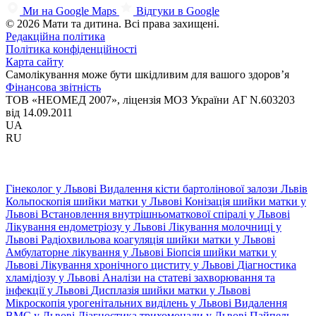
Ми на Google Maps
Відгуки в Google
© 2026 Мати та дитина. Всі права захищені.
Редакційна політика
Політика конфіденційності
Карта сайту
Самолікування може бути шкідливим для вашого здоров’я
Фінансова звітність
ТОВ «НЕОМЕД 2007», ліцензія МОЗ України АГ N.603203
від 14.09.2011
UA
RU
Гінеколог у Львові
Видалення кісти бартолінової залози Львів
Кольпоскопія шийки матки у Львові
Конізація шийки матки у
Львові
Встановлення внутрішньоматкової спіралі у Львові
Лікування ендометріозу у Львові
Лікування молочниці у
Львові
Радіохвильова коагуляція шийки матки у Львові
Амбулаторне лікування у Львові
Біопсія шийки матки у
Львові
Лікування хронічного циститу у Львові
Діагностика
хламідіозу у Львові
Аналізи на статеві захворювання та
інфекції у Львові
Дисплазія шийки матки у Львові
Мікроскопія урогенітальних виділень у Львові
Видалення
ВМС у Львові
Діагностика трихомонади у Львові
Пайпель-