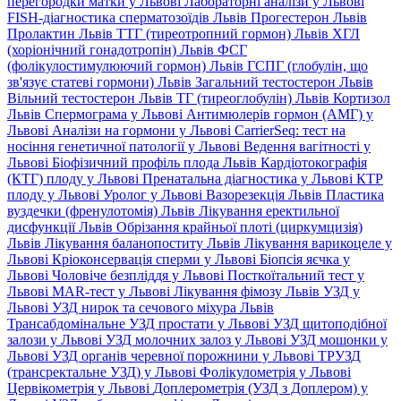
перегородки матки у Львові
Лабораторні аналізи у Львові
FISH-діагностика сперматозоїдів Львів
Прогестерон Львів
Пролактин Львів
ТТГ (тиреотропний гормон) Львів
ХГЛ
(хоріонічний гонадотропін) Львів
ФСГ
(фолікулостимулюючий гормон) Львів
ГСПГ (глобулін, що
зв'язує статеві гормони) Львів
Загальний тестостерон Львів
Вільний тестостерон Львів
ТГ (тиреоглобулін) Львів
Кортизол
Львів
Спермограма у Львові
Антимюлерів гормон (АМГ) у
Львові
Аналізи на гормони у Львові
CarrierSeq: тест на
носіння генетичної патології у Львові
Ведення вагітності у
Львові
Біофізичний профіль плода Львів
Кардіотокографія
(КТГ) плоду у Львові
Пренатальна діагностика у Львові
КТР
плоду у Львові
Уролог у Львові
Вазорезекція Львів
Пластика
вуздечки (френулотомія) Львів
Лікування еректильної
дисфункції Львів
Обрізання крайньої плоті (циркумцизія)
Львів
Лікування баланопоститу Львів
Лікування варикоцеле у
Львові
Кріоконсервація сперми у Львові
Біопсія яєчка у
Львові
Чоловіче безпліддя у Львові
Посткоїтальний тест у
Львові
MAR-тест у Львові
Лікування фімозу Львів
УЗД у
Львові
УЗД нирок та сечового міхура Львів
Трансабдомінальне УЗД простати у Львові
УЗД щитоподібної
залози у Львові
УЗД молочних залоз у Львові
УЗД мошонки у
Львові
УЗД органів черевної порожнини у Львові
ТРУЗД
(трансректальне УЗД) у Львові
Фолікулометрія у Львові
Цервікометрія у Львові
Доплерометрія (УЗД з Доплером) у