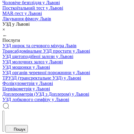
Чоловіче безпліддя у Львові
Посткоїтальний тест у Львові
MAR-тест у Львові
Лікування фімозу Львів
УЗД у Львові
×
←
Послуги
УЗД нирок та сечового міхура Львів
Трансабдомінальне УЗД простати у Львові
УЗД щитоподібної залози у Львові
УЗД молочних залоз у Львові
УЗД мошонки у Львові
УЗД органів черевної порожнини у Львові
ТРУЗД (трансректальне УЗД) у Львові
Фолікулометрія у Львові
Цервікометрія у Львові
Доплерометрія (УЗД з Доплером) у Львові
УЗД лобкового симфізу у Львові
Пошук