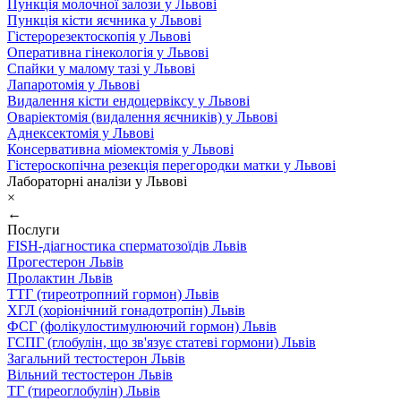
Пункція молочної залози у Львові
Пункція кісти яєчника у Львові
Гістерорезектоскопія у Львові
Оперативна гінекологія у Львові
Спайки у малому тазі у Львові
Лапаротомія у Львові
Видалення кісти ендоцервіксу у Львові
Оваріектомія (видалення яєчників) у Львові
Аднексектомія у Львові
Консервативна міомектомія у Львові
Гістероскопічна резекція перегородки матки у Львові
Лабораторні аналізи у Львові
×
←
Послуги
FISH-діагностика сперматозоїдів Львів
Прогестерон Львів
Пролактин Львів
ТТГ (тиреотропний гормон) Львів
ХГЛ (хоріонічний гонадотропін) Львів
ФСГ (фолікулостимулюючий гормон) Львів
ГСПГ (глобулін, що зв'язує статеві гормони) Львів
Загальний тестостерон Львів
Вільний тестостерон Львів
ТГ (тиреоглобулін) Львів