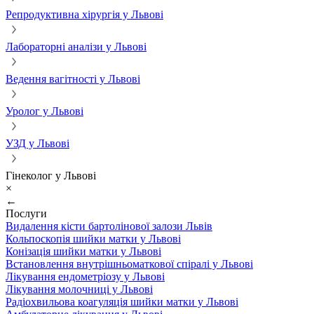
Репродуктивна хірургія у Львові
Лабораторні аналізи у Львові
Ведення вагітності у Львові
Уролог у Львові
УЗД у Львові
Гінеколог у Львові
×
←
Послуги
Видалення кісти бартолінової залози Львів
Кольпоскопія шийки матки у Львові
Конізація шийки матки у Львові
Встановлення внутрішньоматкової спіралі у Львові
Лікування ендометріозу у Львові
Лікування молочниці у Львові
Радіохвильова коагуляція шийки матки у Львові