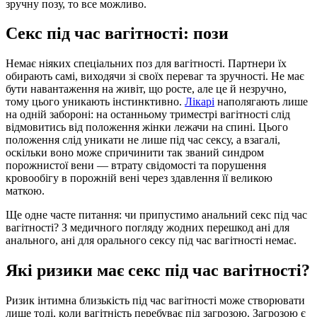
зручну позу, то все можливо.
Секс під час вагітності: пози
Немає ніяких спеціальних поз для вагітності. Партнери їх
обирають самі, виходячи зі своїх переваг та зручності. Не має
бути навантаження на живіт, що росте, але це й незручно,
тому цього уникають інстинктивно.
Лікарі
наполягають лише
на одній забороні: на останньому триместрі вагітності слід
відмовитись від положення жінки лежачи на спині. Цього
положення слід уникати не лише під час сексу, а взагалі,
оскільки воно може спричинити так званий синдром
порожнистої вени — втрату свідомості та порушення
кровообігу в порожній вені через здавлення її великою
маткою.
Ще одне часте питання: чи припустимо анальний секс під час
вагітності? З медичного погляду жодних перешкод ані для
анального, ані для орального сексу під час вагітності немає.
Які ризики має секс під час вагітності?
Ризик інтимна близькість під час вагітності може створювати
лише тоді, коли вагітність перебуває під загрозою. Загрозою є