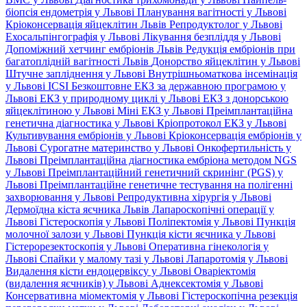
біопсія ендометрія у Львові
Планування вагітності у Львові
Кріоконсервація яйцеклітин Львів
Репродуктолог у Львові
Ехосальпінгографія у Львові
Лікування безпліддя у Львові
Допоміжний хетчинг ембріонів Львів
Редукція ембріонів при
багатоплідній вагітності Львів
Донорство яйцеклітин у Львові
Штучне запліднення у Львові
Внутрішньоматкова інсемінація
у Львові
ICSI
Безкоштовне ЕКЗ за державною програмою у
Львові
ЕКЗ у природному циклі у Львові
ЕКЗ з донорською
яйцеклітиною у Львові
Міні ЕКЗ у Львові
Преімплантаційна
генетична діагностика у Львові
Кріопротокол ЕКЗ у Львові
Культивування ембріонів у Львові
Кріоконсервація ембріонів у
Львові
Сурогатне материнство у Львові
Онкофертильність у
Львові
Преімплантаційна діагностика ембріона методом NGS
у Львові
Преімплантаційний генетичний скринінг (PGS) у
Львові
Преімплантаційне генетичне тестування на полігенні
захворювання у Львові
Репродуктивна хірургія у Львові
Дермоїдна кіста яєчника Львів
Лапароскопічні операції у
Львові
Гістероскопія у Львові
Поліпектомія у Львові
Пункція
молочної залози у Львові
Пункція кісти яєчника у Львові
Гістерорезектоскопія у Львові
Оперативна гінекологія у
Львові
Спайки у малому тазі у Львові
Лапаротомія у Львові
Видалення кісти ендоцервіксу у Львові
Оваріектомія
(видалення яєчників) у Львові
Аднексектомія у Львові
Консервативна міомектомія у Львові
Гістероскопічна резекція