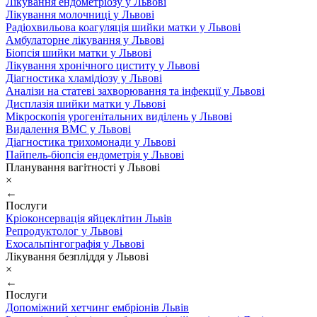
Лікування ендометріозу у Львові
Лікування молочниці у Львові
Радіохвильова коагуляція шийки матки у Львові
Амбулаторне лікування у Львові
Біопсія шийки матки у Львові
Лікування хронічного циститу у Львові
Діагностика хламідіозу у Львові
Аналізи на статеві захворювання та інфекції у Львові
Дисплазія шийки матки у Львові
Мікроскопія урогенітальних виділень у Львові
Видалення ВМС у Львові
Діагностика трихомонади у Львові
Пайпель-біопсія ендометрія у Львові
Планування вагітності у Львові
×
←
Послуги
Кріоконсервація яйцеклітин Львів
Репродуктолог у Львові
Ехосальпінгографія у Львові
Лікування безпліддя у Львові
×
←
Послуги
Допоміжний хетчинг ембріонів Львів