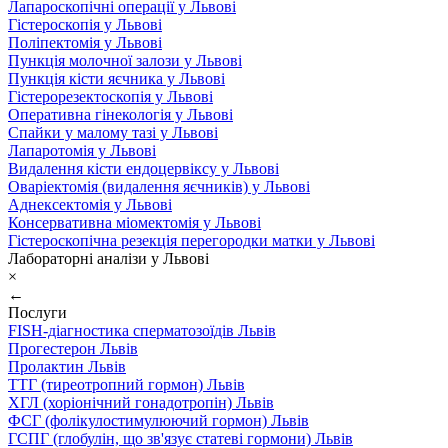
Лапароскопічні операції у Львові
Гістероскопія у Львові
Поліпектомія у Львові
Пункція молочної залози у Львові
Пункція кісти яєчника у Львові
Гістерорезектоскопія у Львові
Оперативна гінекологія у Львові
Спайки у малому тазі у Львові
Лапаротомія у Львові
Видалення кісти ендоцервіксу у Львові
Оваріектомія (видалення яєчників) у Львові
Аднексектомія у Львові
Консервативна міомектомія у Львові
Гістероскопічна резекція перегородки матки у Львові
Лабораторні аналізи у Львові
×
←
Послуги
FISH-діагностика сперматозоїдів Львів
Прогестерон Львів
Пролактин Львів
ТТГ (тиреотропний гормон) Львів
ХГЛ (хоріонічний гонадотропін) Львів
ФСГ (фолікулостимулюючий гормон) Львів
ГСПГ (глобулін, що зв'язує статеві гормони) Львів