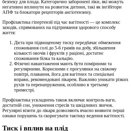
безпеку для плода. Категорично заборонені ліки, які можуть
негативно вплинути на розвиток дитини, такі як інгібітори
АПФ та блокатори рецепторів ангіотензину.
Профілактика гіпертензії під час вагітності — це комплекс
заходів, спрямованих на підтримання здорового способу
життя:
Дієта при підвищеному тиску передбачає обмеження
споживання солі до 5-6 грамів на добу, збільшення
кількості овочів і фруктів у раціоні, достатнє
споживання білка та кальцію.
Фізичні навантаження мають бути помірними та
регулярними. Корисними є прогулянки на свіжому
повітрі, плавання, йога для вагітних та спеціальні
вправи, рекомендовані лікарем. Важливо уникати різких
рухів та перенапруження, особливо в третьому
триместрі.
Профілактика ускладнень також включає контроль ваги,
достатній сон, уникнення стресів та шкідливих звичок.
Регулярні візити до лікаря дозволяють вчасно виявити перші
ознаки порушень та скоригувати тактику ведення вагітності.
Тиск і вплив на плід