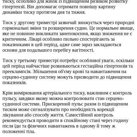
тиску, особливо для жінок із підвищеним ризиком розвитку
гіпертензії. Він допомагає отримати повнішу картину
динаміки тиску протягом дня та тижня.
Тиск у другому триместрі зазвичай знижується через природні
гормональні зміни та розширення судин. Це нормальне явище,
яке не повинне викликати занепокоєння, якщо зниження не є
критичним. Лікарі особливо пильно спостерігають за
показниками в цей період, адже саме зараз закладаються
основи для подальшого перебігу вагітності.
Тиск у третьому триместрі потребує особливої уваги, оскільки
цей період найчастіше розвиваються гестаційна гіпертензія та
прееклампсія. Збільшення об'єму крові та навантаження на
серцево-судинну систему можуть призводити до підвищення
показників.
Крім вимірювання артеріального тиску, важливим є контроль
пульсу, завдяки якому можна контролювати стан серцево-
судинної системи. Прискорений пульс разом із підвищеним
тиском може сигналізувати про необхідність корекції
лікування або способу життя. Самостійний контроль
рекомендується проводити в спокійному стані через годину
після їди та фізичних навантажень в одному й тому ж
положенні тіла.