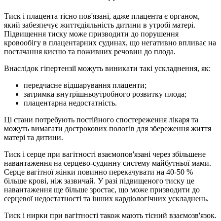
Тиск і плацента тісно пов'язані, адже плацента є органом,
який забезпечує життєдіяльність дитини в утробі матері.
Підвищення тиску може призводити до порушення
кровообігу в плацентарних судинах, що негативно впливає на
постачання кисню та поживних речовин до плода.
Внаслідок гіпертензії можуть виникати такі ускладнення, як:
передчасне відшарування плаценти;
затримка внутрішньоутробного розвитку плода;
плацентарна недостатність.
Ці стани потребують постійного спостереження лікаря та
можуть вимагати дострокових пологів для збереження життя
матері та дитини.
Тиск і серце при вагітності взаємопов'язані через збільшене
навантаження на серцево-судинну систему майбутньої мами.
Серце вагітної жінки повинно перекачувати на 40-50 %
більше крові, ніж зазвичай. У разі підвищеного тиску це
навантаження ще більше зростає, що може призводити до
серцевої недостатності та інших кардіологічних ускладнень.
Тиск і нирки при вагітності також мають тісний взаємозв'язок.