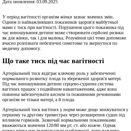
Дата оновлення: 03.09.2025
У період вагітності організм жінки зазнає значних змін.
Одним із найважливіших показників здоров'я майбутньої
мами є тиск при вагітності. Порушення цього показника під
час виношування дитини може створювати серйозні ризики
як для жінки, так і для малюка. Розуміння цієї теми допоможе
вчасно розпізнати небезпечні симптоми та звернутися по
медичну допомогу.
Що таке тиск під час вагітності
Артеріальний тиск відіграє ключову роль у забезпеченні
нормального розвитку плода та збереженні здоров'я матері.
Під час виношування дитини серцево-судинна система
вагітних працює з подвійним навантаженням, адже вона
повинна забезпечувати киснем та поживними речовинами
організм не тільки матері, а й плода.
Артеріальний тиск вагітних у нормі може дещо знижуватися у
першому та другому триместрах через розширення судин під
впливом гормонів. Зазвичай нормальними показниками
вважаються значення 120/80 мм рт. ст. або нижче. Однак
кожна жінка має індивідуальні особливості, тому важливо