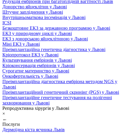
Редукція ембріонів при багатоплідній вагітності Львів
Донорство яйцеклітин у Львові
Штучне запліднення у Львові
Внутрішньоматкова інсемінація у Львові
ICSI
Безкоштовне ЕКЗ за державною програмою у Львові
ЕКЗ у природному циклі у Львові
ЕКЗ з донорською яйцеклітиною у Львові
Міні ЕКЗ у Львові
Преімплантаційна генетична діагностика у Львові
Кріопротокол ЕКЗ у Львові
Культивування ембріонів у Львові
Кріоконсервація ембріонів у Львові
Сурогатне материнство у Львові
Онкофертильність у Львові
Преімплантаційна діагностика ембріона методом NGS у
Львові
Преімплантаційний генетичний скринінг (PGS) у Львові
Преімплантаційне генетичне тестування на полігенні
захворювання у Львові
Репродуктивна хірургія у Львові
×
←
Послуги
Дермоїдна кіста яєчника Львів