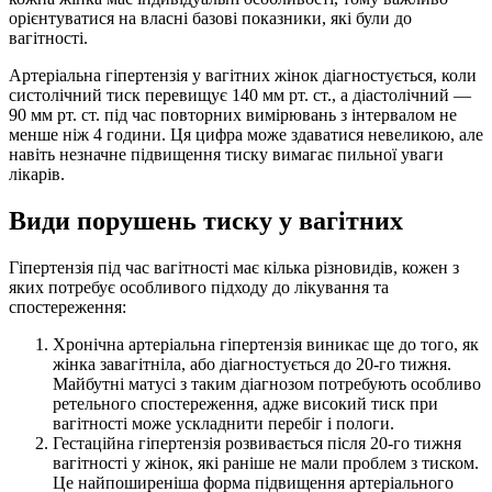
орієнтуватися на власні базові показники, які були до
вагітності.
Артеріальна гіпертензія у вагітних жінок діагностується, коли
систолічний тиск перевищує 140 мм рт. ст., а діастолічний —
90 мм рт. ст. під час повторних вимірювань з інтервалом не
менше ніж 4 години. Ця цифра може здаватися невеликою, але
навіть незначне підвищення тиску вимагає пильної уваги
лікарів.
Види порушень тиску у вагітних
Гіпертензія під час вагітності має кілька різновидів, кожен з
яких потребує особливого підходу до лікування та
спостереження:
Хронічна артеріальна гіпертензія виникає ще до того, як
жінка завагітніла, або діагностується до 20-го тижня.
Майбутні матусі з таким діагнозом потребують особливо
ретельного спостереження, адже високий тиск при
вагітності може ускладнити перебіг і пологи.
Гестаційна гіпертензія розвивається після 20-го тижня
вагітності у жінок, які раніше не мали проблем з тиском.
Це найпоширеніша форма підвищення артеріального