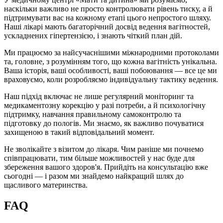
наскільки важливо не просто контролювати рівень тиску, а й
підтримувати вас на кожному етапі цього непростого шляху.
Наші лікарі мають багаторічний досвід ведення вагітностей,
ускладнених гіпертензією, і знають чіткий план дій.
Ми працюємо за найсучаснішими міжнародними протоколами
та, головне, з розумінням того, що кожна вагітність унікальна.
Ваша історія, ваші особливості, ваші побоювання — все це ми
враховуємо, коли розробляємо індивідуальну тактику ведення.
Наш підхід включає не лише регулярний моніторинг та
медикаментозну корекцію у разі потреби, а й психологічну
підтримку, навчання правильному самоконтролю та
підготовку до пологів. Ми знаємо, як важливо почуватися
захищеною в такий відповідальний момент.
Не зволікайте з візитом до лікаря. Чим раніше ми почнемо
співпрацювати, тим більше можливостей у нас буде для
збереження вашого здоров'я. Прийдіть на консультацію вже
сьогодні — і разом ми знайдемо найкращий шлях до
щасливого материнства.
FAQ