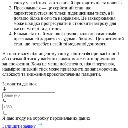
тиску у вагітних, яка зазвичай проходить після пологів.
Прееклампсія — це серйозний стан, що
характеризується не тільки підвищенням тиску, а й
появою білка в сечі та набряками. Це захворювання
може швидко прогресувати й становити загрозу для
життя матері та дитини.
Еклампсія є найтяжчою формою, коли до симптомів
прееклампсії додаються судоми або кома. Це критичний
стан, що потребує негайної медичної допомоги.
На противагу підвищеному тиску, гіпотензія при вагітності
або низький тиск у вагітних також може стати причиною
занепокоєння. Хоча це менш небезпечно, ніж гіпертензія,
надмірно низький тиск може призводити до запаморочень,
слабкості та зниження кровопостачання плаценти.
Замовити дзвінок
Я даю згоду на обробку персональних даних
Залишити заявку