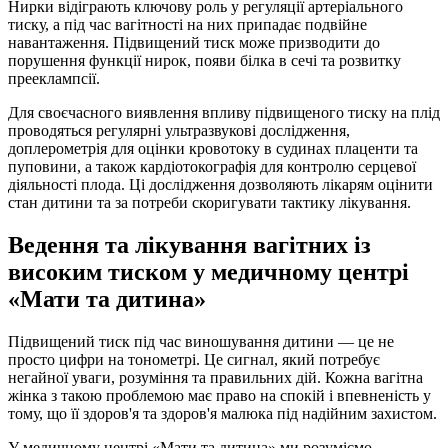
Нирки відіграють ключову роль у регуляції артеріального
тиску, а під час вагітності на них припадає подвійне
навантаження. Підвищений тиск може призводити до
порушення функції нирок, появи білка в сечі та розвитку
прееклампсії.
Для своєчасного виявлення впливу підвищеного тиску на плід
проводяться регулярні ультразвукові дослідження,
доплерометрія для оцінки кровотоку в судинах плаценти та
пуповини, а також кардіотокографія для контролю серцевої
діяльності плода. Ці дослідження дозволяють лікарям оцінити
стан дитини та за потреби скоригувати тактику лікування.
Ведення та лікування вагітних із
високим тиском у медичному центрі
«Мати та дитина»
Підвищений тиск під час виношування дитини — це не
просто цифри на тонометрі. Це сигнал, який потребує
негайної уваги, розуміння та правильних дій. Кожна вагітна
жінка з такою проблемою має право на спокій і впевненість у
тому, що її здоров'я та здоров'я малюка під надійним захистом.
У медичному центрі «Мати та дитина» ми розуміємо,