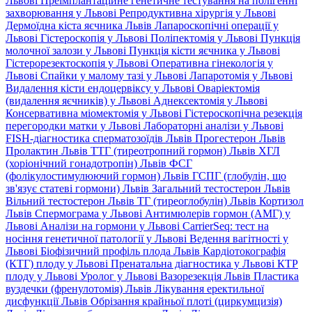
Львові
Преімплантаційне генетичне тестування на полігенні
захворювання у Львові
Репродуктивна хірургія у Львові
Дермоїдна кіста яєчника Львів
Лапароскопічні операції у
Львові
Гістероскопія у Львові
Поліпектомія у Львові
Пункція
молочної залози у Львові
Пункція кісти яєчника у Львові
Гістерорезектоскопія у Львові
Оперативна гінекологія у
Львові
Спайки у малому тазі у Львові
Лапаротомія у Львові
Видалення кісти ендоцервіксу у Львові
Оваріектомія
(видалення яєчників) у Львові
Аднексектомія у Львові
Консервативна міомектомія у Львові
Гістероскопічна резекція
перегородки матки у Львові
Лабораторні аналізи у Львові
FISH-діагностика сперматозоїдів Львів
Прогестерон Львів
Пролактин Львів
ТТГ (тиреотропний гормон) Львів
ХГЛ
(хоріонічний гонадотропін) Львів
ФСГ
(фолікулостимулюючий гормон) Львів
ГСПГ (глобулін, що
зв'язує статеві гормони) Львів
Загальний тестостерон Львів
Вільний тестостерон Львів
ТГ (тиреоглобулін) Львів
Кортизол
Львів
Спермограма у Львові
Антимюлерів гормон (АМГ) у
Львові
Аналізи на гормони у Львові
CarrierSeq: тест на
носіння генетичної патології у Львові
Ведення вагітності у
Львові
Біофізичний профіль плода Львів
Кардіотокографія
(КТГ) плоду у Львові
Пренатальна діагностика у Львові
КТР
плоду у Львові
Уролог у Львові
Вазорезекція Львів
Пластика
вуздечки (френулотомія) Львів
Лікування еректильної
дисфункції Львів
Обрізання крайньої плоті (циркумцизія)