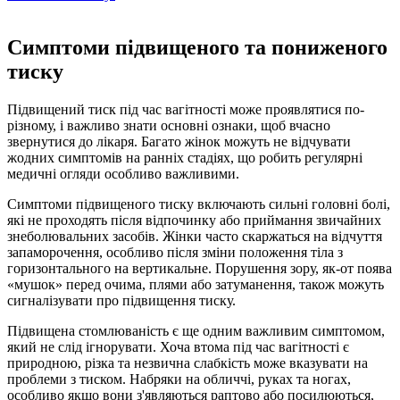
Симптоми підвищеного та пониженого
тиску
Підвищений тиск під час вагітності може проявлятися по-
різному, і важливо знати основні ознаки, щоб вчасно
звернутися до лікаря. Багато жінок можуть не відчувати
жодних симптомів на ранніх стадіях, що робить регулярні
медичні огляди особливо важливими.
Симптоми підвищеного тиску включають сильні головні болі,
які не проходять після відпочинку або приймання звичайних
знеболювальних засобів. Жінки часто скаржаться на відчуття
запаморочення, особливо після зміни положення тіла з
горизонтального на вертикальне. Порушення зору, як-от поява
«мушок» перед очима, плями або затуманення, також можуть
сигналізувати про підвищення тиску.
Підвищена стомлюваність є ще одним важливим симптомом,
який не слід ігнорувати. Хоча втома під час вагітності є
природною, різка та незвична слабкість може вказувати на
проблеми з тиском. Набряки на обличчі, руках та ногах,
особливо якщо вони з'являються раптово або посилюються,