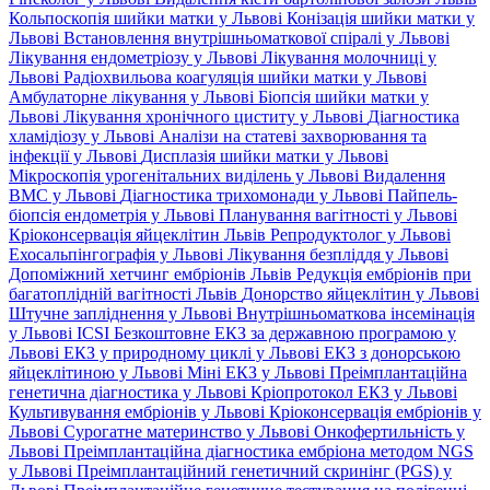
Кольпоскопія шийки матки у Львові
Конізація шийки матки у
Львові
Встановлення внутрішньоматкової спіралі у Львові
Лікування ендометріозу у Львові
Лікування молочниці у
Львові
Радіохвильова коагуляція шийки матки у Львові
Амбулаторне лікування у Львові
Біопсія шийки матки у
Львові
Лікування хронічного циститу у Львові
Діагностика
хламідіозу у Львові
Аналізи на статеві захворювання та
інфекції у Львові
Дисплазія шийки матки у Львові
Мікроскопія урогенітальних виділень у Львові
Видалення
ВМС у Львові
Діагностика трихомонади у Львові
Пайпель-
біопсія ендометрія у Львові
Планування вагітності у Львові
Кріоконсервація яйцеклітин Львів
Репродуктолог у Львові
Ехосальпінгографія у Львові
Лікування безпліддя у Львові
Допоміжний хетчинг ембріонів Львів
Редукція ембріонів при
багатоплідній вагітності Львів
Донорство яйцеклітин у Львові
Штучне запліднення у Львові
Внутрішньоматкова інсемінація
у Львові
ICSI
Безкоштовне ЕКЗ за державною програмою у
Львові
ЕКЗ у природному циклі у Львові
ЕКЗ з донорською
яйцеклітиною у Львові
Міні ЕКЗ у Львові
Преімплантаційна
генетична діагностика у Львові
Кріопротокол ЕКЗ у Львові
Культивування ембріонів у Львові
Кріоконсервація ембріонів у
Львові
Сурогатне материнство у Львові
Онкофертильність у
Львові
Преімплантаційна діагностика ембріона методом NGS
у Львові
Преімплантаційний генетичний скринінг (PGS) у