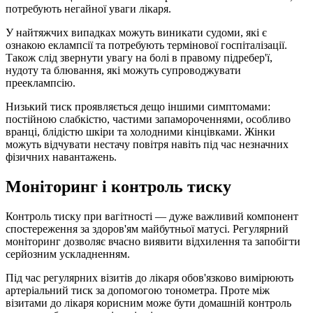
потребують негайної уваги лікаря.
У найтяжчих випадках можуть виникати судоми, які є
ознакою еклампсії та потребують термінової госпіталізації.
Також слід звернути увагу на болі в правому підребер'ї,
нудоту та блювання, які можуть супроводжувати
прееклампсію.
Низький тиск проявляється дещо іншими симптомами:
постійною слабкістю, частими запамороченнями, особливо
вранці, блідістю шкіри та холодними кінцівками. Жінки
можуть відчувати нестачу повітря навіть під час незначних
фізичних навантажень.
Моніторинг і контроль тиску
Контроль тиску при вагітності — дуже важливий компонент
спостереження за здоров'ям майбутньої матусі. Регулярний
моніторинг дозволяє вчасно виявити відхилення та запобігти
серйозним ускладненням.
Під час регулярних візитів до лікаря обов'язково вимірюють
артеріальний тиск за допомогою тонометра. Проте між
візитами до лікаря корисним може бути домашній контроль