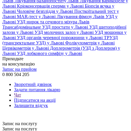
Львів
Лікування баланопоститу Львів
Лікування варикоцеле у
Львові
Кріоконсервація сперми у Львові
Біопсія яєчка у
Львові
Чоловіче безпліддя у Львові
Посткоїтальний тест у
Львові
MAR-тест у Львові
Лікування фімозу Львів
УЗД у
Львові
УЗД нирок та сечового міхура Львів
Трансабдомінальне УЗД простати у Львові
УЗД щитоподібної
залози у Львові
УЗД молочних залоз у Львові
УЗД мошонки у
Львові
УЗД органів черевної порожнини у Львові
ТРУЗД
(трансректальне УЗД) у Львові
Фолікулометрія у Львові
Цервікометрія у Львові
Доплерометрія (УЗД з Доплером) у
Львові
УЗД лобкового симфізу у Львові
Приходьте
на консультацію
Запис на прийом
0 800 504 205
Зворотний дзвінок
Задати питання лікарю
Чат
Підписатися на акції
Залишити відгук
Запис на послугу
Запис на послугу