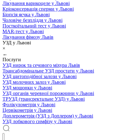
Лікування варикоцеле у Львові
Кріоконсервація сперми у Львові
Біопсія яєчка у Львові
Чоловіче безпліддя у Львові
Посткоїтальний тест у Львові
MAR-тест у Львові
Лікування фімозу Львів
УЗД у Львові
×
←
Послуги
УЗД нирок та сечового міхура Львів
Трансабдомінальне УЗД простати у Львові
УЗД щитоподібної залози у Львові
УЗД молочних залоз у Львові
УЗД мошонки у Львові
УЗД органів черевної порожнини у Львові
ТРУЗД (трансректальне УЗД) у Львові
Фолікулометрія у Львові
Цервікометрія у Львові
Доплерометрія (УЗД з Доплером) у Львові
УЗД лобкового симфізу у Львові