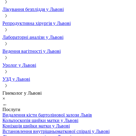
Лікування безпліддя у Львові
Репродуктивна хірургія у Львові
Лабораторні аналізи у Львові
Ведення вагітності у Львові
Уролог у Львові
УЗД у Львові
Гінеколог у Львові
×
←
Послуги
Видалення кісти бартолінової залози Львів
Кольпоскопія шийки матки у Львові
Конізація шийки матки у Львові
Встановлення внутрішньоматкової спіралі у Львові