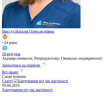
Массуд
Наталія Олександрівна
Б
+24 роки
+
18 відгуків
1
Акушер-гінеколог, Репродуктолог, Гінеколог-ендокринолог
А
Записатись на прийом
З
Всі лікарі
Схожі новини
Статті
С
09.04.2019
Харчування під час вагітності
1
В
с