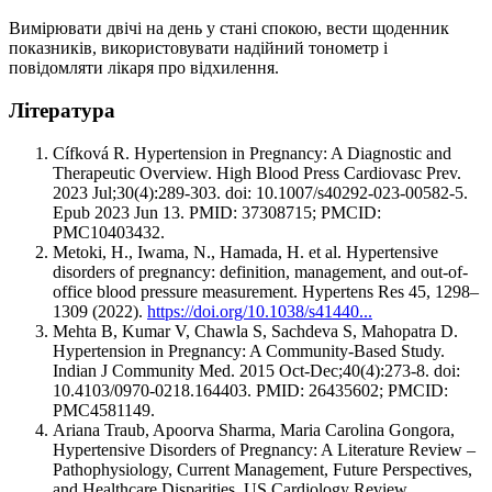
Вимірювати двічі на день у стані спокою, вести щоденник
показників, використовувати надійний тонометр і
повідомляти лікаря про відхилення.
Література
Cífková R. Hypertension in Pregnancy: A Diagnostic and
Therapeutic Overview. High Blood Press Cardiovasc Prev.
2023 Jul;30(4):289-303. doi: 10.1007/s40292-023-00582-5.
Epub 2023 Jun 13. PMID: 37308715; PMCID:
PMC10403432.
Metoki, H., Iwama, N., Hamada, H. et al. Hypertensive
disorders of pregnancy: definition, management, and out-of-
office blood pressure measurement. Hypertens Res 45, 1298–
1309 (2022).
https://doi.org/10.1038/s41440...
Mehta B, Kumar V, Chawla S, Sachdeva S, Mahopatra D.
Hypertension in Pregnancy: A Community-Based Study.
Indian J Community Med. 2015 Oct-Dec;40(4):273-8. doi:
10.4103/0970-0218.164403. PMID: 26435602; PMCID:
PMC4581149.
Ariana Traub, Apoorva Sharma, Maria Carolina Gongora,
Hypertensive Disorders of Pregnancy: A Literature Review –
Pathophysiology, Current Management, Future Perspectives,
and Healthcare Disparities, US Cardiology Review