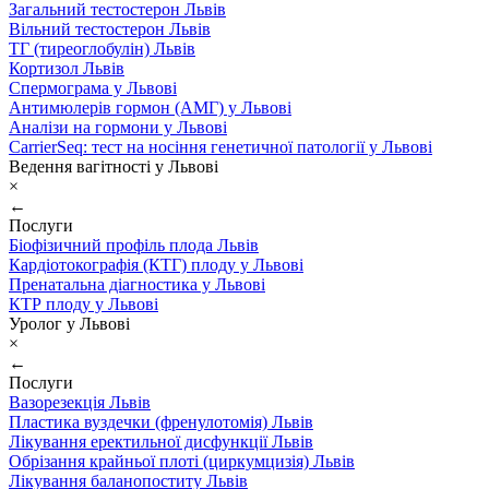
Загальний тестостерон Львів
Вільний тестостерон Львів
ТГ (тиреоглобулін) Львів
Кортизол Львів
Спермограма у Львові
Антимюлерів гормон (АМГ) у Львові
Аналізи на гормони у Львові
CarrierSeq: тест на носіння генетичної патології у Львові
Ведення вагітності у Львові
×
←
Послуги
Біофізичний профіль плода Львів
Кардіотокографія (КТГ) плоду у Львові
Пренатальна діагностика у Львові
КТР плоду у Львові
Уролог у Львові
×
←
Послуги
Вазорезекція Львів
Пластика вуздечки (френулотомія) Львів
Лікування еректильної дисфункції Львів
Обрізання крайньої плоті (циркумцизія) Львів
Лікування баланопоститу Львів