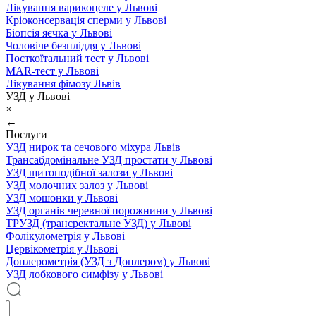
Лікування варикоцеле у Львові
Кріоконсервація сперми у Львові
Біопсія яєчка у Львові
Чоловіче безпліддя у Львові
Посткоїтальний тест у Львові
MAR-тест у Львові
Лікування фімозу Львів
УЗД у Львові
×
←
Послуги
УЗД нирок та сечового міхура Львів
Трансабдомінальне УЗД простати у Львові
УЗД щитоподібної залози у Львові
УЗД молочних залоз у Львові
УЗД мошонки у Львові
УЗД органів черевної порожнини у Львові
ТРУЗД (трансректальне УЗД) у Львові
Фолікулометрія у Львові
Цервікометрія у Львові
Доплерометрія (УЗД з Доплером) у Львові
УЗД лобкового симфізу у Львові