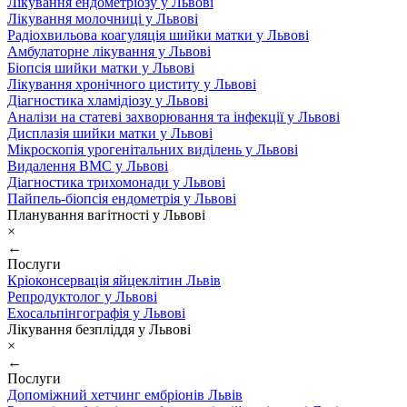
Лікування ендометріозу у Львові
Лікування молочниці у Львові
Радіохвильова коагуляція шийки матки у Львові
Амбулаторне лікування у Львові
Біопсія шийки матки у Львові
Лікування хронічного циститу у Львові
Діагностика хламідіозу у Львові
Аналізи на статеві захворювання та інфекції у Львові
Дисплазія шийки матки у Львові
Мікроскопія урогенітальних виділень у Львові
Видалення ВМС у Львові
Діагностика трихомонади у Львові
Пайпель-біопсія ендометрія у Львові
Планування вагітності у Львові
×
←
Послуги
Кріоконсервація яйцеклітин Львів
Репродуктолог у Львові
Ехосальпінгографія у Львові
Лікування безпліддя у Львові
×
←
Послуги
Допоміжний хетчинг ембріонів Львів