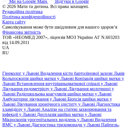
Ми на Google Maps
Відгуки в Google
© 2026 Мати та дитина. Всі права захищені.
Редакційна політика
Політика конфіденційності
Карта сайту
Самолікування може бути шкідливим для вашого здоров’я
Фінансова звітність
ТОВ «НЕОМЕД 2007», ліцензія МОЗ України АГ N.603203
від 14.09.2011
UA
RU
Гінеколог у Львові
Видалення кісти бартолінової залози Львів
Кольпоскопія шийки матки у Львові
Конізація шийки матки у
Львові
Встановлення внутрішньоматкової спіралі у Львові
Лікування ендометріозу у Львові
Лікування молочниці у
Львові
Радіохвильова коагуляція шийки матки у Львові
Амбулаторне лікування у Львові
Біопсія шийки матки у
Львові
Лікування хронічного циститу у Львові
Діагностика
хламідіозу у Львові
Аналізи на статеві захворювання та
інфекції у Львові
Дисплазія шийки матки у Львові
Мікроскопія урогенітальних виділень у Львові
Видалення
ВМС у Львові
Діагностика трихомонади у Львові
Пайпель-