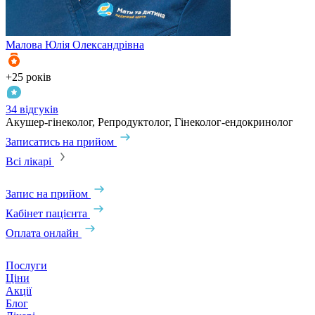
Малова
Юлія Олександрівна
+25 років
+
34 відгуків
1
Акушер-гінеколог, Репродуктолог, Гінеколог-ендокринолог
А
Записатись на прийом
З
Всі лікарі
Запис на прийом
Кабінет пацієнта
Оплата онлайн
Послуги
Ціни
Акції
Блог