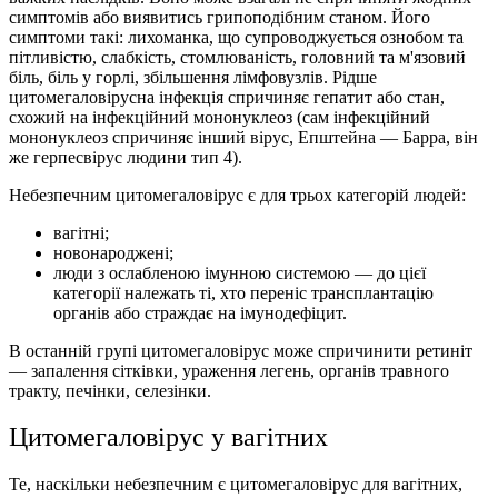
симптомів або виявитись грипоподібним станом. Його
симптоми такі: лихоманка, що супроводжується ознобом та
пітливістю, слабкість, стомлюваність, головний та м'язовий
біль, біль у горлі, збільшення лімфовузлів. Рідше
цитомегаловірусна інфекція спричиняє гепатит або стан,
схожий на інфекційний мононуклеоз (сам інфекційний
мононуклеоз спричиняє інший вірус, Епштейна — Барра, він
же герпесвірус людини тип 4).
Небезпечним цитомегаловірус є для трьох категорій людей:
вагітні;
новонароджені;
люди з ослабленою імунною системою — до цієї
категорії належать ті, хто переніс трансплантацію
органів або страждає на імунодефіцит.
В останній групі цитомегаловірус може спричинити ретиніт
— запалення сітківки, ураження легень, органів травного
тракту, печінки, селезінки.
Цитомегаловірус у вагітних
Те, наскільки небезпечним є цитомегаловірус для вагітних,