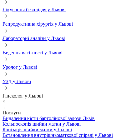
Лікування безпліддя у Львові
Репродуктивна хірургія у Львові
Лабораторні аналізи у Львові
Ведення вагітності у Львові
Уролог у Львові
УЗД у Львові
Гінеколог у Львові
×
←
Послуги
Видалення кісти бартолінової залози Львів
Кольпоскопія шийки матки у Львові
Конізація шийки матки у Львові
Встановлення внутрішньоматкової спіралі у Львові