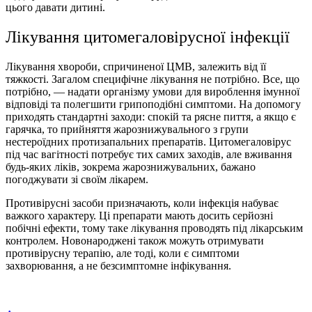
цього давати дитині.
Лікування цитомегаловірусної інфекції
Лікування хвороби, спричиненої ЦМВ, залежить від її
тяжкості. Загалом специфічне лікування не потрібно. Все, що
потрібно, — надати організму умови для вироблення імунної
відповіді та полегшити грипоподібні симптоми. На допомогу
приходять стандартні заходи: спокій та рясне пиття, а якщо є
гарячка, то прийняття жарознижувального з групи
нестероїдних протизапальних препаратів. Цитомегаловірус
під час вагітності потребує тих самих заходів, але вживання
будь-яких ліків, зокрема жарознижувальних, бажано
погоджувати зі своїм лікарем.
Противірусні засоби призначають, коли інфекція набуває
важкого характеру. Ці препарати мають досить серйозні
побічні ефекти, тому таке лікування проводять під лікарським
контролем. Новонароджені також можуть отримувати
противірусну терапію, але тоді, коли є симптоми
захворювання, а не безсимптомне інфікування.