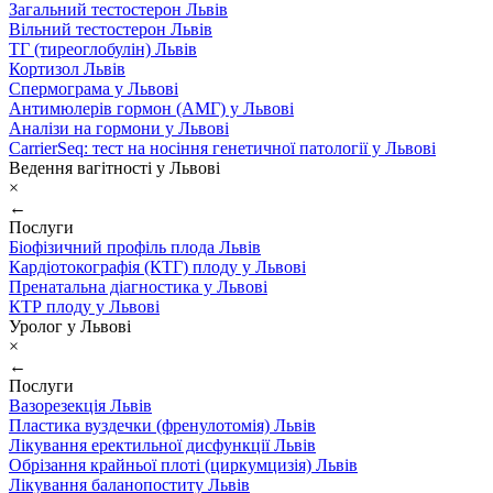
Загальний тестостерон Львів
Вільний тестостерон Львів
ТГ (тиреоглобулін) Львів
Кортизол Львів
Спермограма у Львові
Антимюлерів гормон (АМГ) у Львові
Аналізи на гормони у Львові
CarrierSeq: тест на носіння генетичної патології у Львові
Ведення вагітності у Львові
×
←
Послуги
Біофізичний профіль плода Львів
Кардіотокографія (КТГ) плоду у Львові
Пренатальна діагностика у Львові
КТР плоду у Львові
Уролог у Львові
×
←
Послуги
Вазорезекція Львів
Пластика вуздечки (френулотомія) Львів
Лікування еректильної дисфункції Львів
Обрізання крайньої плоті (циркумцизія) Львів
Лікування баланопоститу Львів