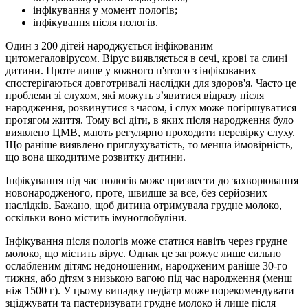
інфікування у момент пологів;
інфікування після пологів.
Один з 200 дітей народжується інфікованим
цитомегаловірусом. Вірус виявляється в сечі, крові та слині
дитини. Проте лише у кожного п'ятого з інфікованих
спостерігаються довготривалі наслідки для здоров'я. Часто це
проблеми зі слухом, які можуть з’явитися відразу після
народження, розвинутися з часом, і слух може погіршуватися
протягом життя. Тому всі діти, в яких після народження було
виявлено ЦМВ, мають регулярно проходити перевірку слуху.
Що раніше виявлено приглухуватість, то менша ймовірність,
що вона шкодитиме розвитку дитини.
Інфікування під час пологів може призвести до захворювання
новонародженого, проте, швидше за все, без серйозних
наслідків. Бажано, щоб дитина отримувала грудне молоко,
оскільки воно містить імуноглобуліни.
Інфікування після пологів може статися навіть через грудне
молоко, що містить вірус. Однак це загрожує лише сильно
ослабленим дітям: недоношеним, народженим раніше 30-го
тижня, або дітям з низькою вагою під час народження (менш
ніж 1500 г). У цьому випадку педіатр може порекомендувати
зціджувати та пастеризувати грудне молоко й лише після