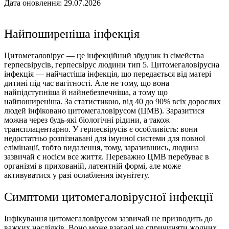
Дата оновлення: 29.07.2026
Найпоширеніша інфекція
Цитомегаловірус — це інфекційний збудник із сімейства
герпесвірусів, герпесвірус людини тип 5. Цитомегаловірусна
інфекція — найчастіша інфекція, що передається від матері
дитині під час вагітності. Але не тому, що вона
найпідступніша й найнебезпечніша, а тому що
найпоширеніша. За статистикою, від 40 до 90% всіх дорослих
людей інфіковано цитомегаловірусом (ЦМВ). Заразитися
можна через будь-які біологічні рідини, а також
трансплацентарно. У герпесвірусів є особливість: вони
недостатньо розпізнавані для імунної системи для повної
елімінації, тобто видалення, тому, заразившись, людина
зазвичай є носієм все життя. Переважно ЦМВ перебуває в
організмі в прихованій, латентній формі, але може
активуватися у разі ослаблення імунітету.
Симптоми цитомегаловірусної інфекції
Інфікування цитомегаловірусом зазвичай не призводить до
важких наслідків. Воно може взагалі не спричиняти жодних