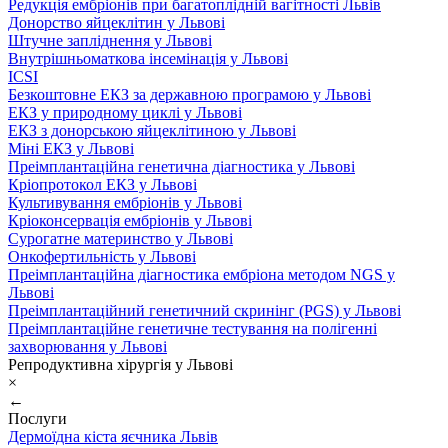
Редукція ембріонів при багатоплідній вагітності Львів
Донорство яйцеклітин у Львові
Штучне запліднення у Львові
Внутрішньоматкова інсемінація у Львові
ICSI
Безкоштовне ЕКЗ за державною програмою у Львові
ЕКЗ у природному циклі у Львові
ЕКЗ з донорською яйцеклітиною у Львові
Міні ЕКЗ у Львові
Преімплантаційна генетична діагностика у Львові
Кріопротокол ЕКЗ у Львові
Культивування ембріонів у Львові
Кріоконсервація ембріонів у Львові
Сурогатне материнство у Львові
Онкофертильність у Львові
Преімплантаційна діагностика ембріона методом NGS у
Львові
Преімплантаційний генетичний скринінг (PGS) у Львові
Преімплантаційне генетичне тестування на полігенні
захворювання у Львові
Репродуктивна хірургія у Львові
×
←
Послуги
Дермоїдна кіста яєчника Львів