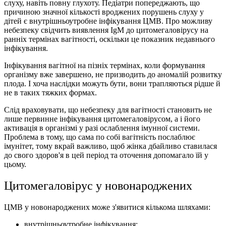
слуху, навіть повну глухоту. Педіатри попереджають, що
причиною значної кількості вроджених порушень слуху у
дітей є внутрішньоутробне інфікування ЦМВ. Про можливу
небезпеку свідчить виявлення IgM до цитомегаловірусу на
ранніх термінах вагітності, оскільки це показник недавнього
інфікування.
Інфікування вагітної на пізніх термінах, коли формування
організму вже завершено, не призводить до аномалій розвитку
плода. І хоча наслідки можуть бути, вони трапляються рідше й
не в таких тяжких формах.
Слід враховувати, що небезпеку для вагітності становить не
лише первинне інфікування цитомегаловірусом, а і його
активація в організмі у разі ослаблення імунної системи.
Проблема в тому, що сама по собі вагітність послаблює
імунітет, тому вкрай важливо, щоб жінка дбайливо ставилася
до свого здоров'я в цей період та оточення допомагало їй у
цьому.
Цитомегаловірус у новонароджених
ЦМВ у новонароджених може з'явитися кількома шляхами:
внутрішньоутробне інфікування;