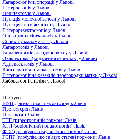
Лапароскопічні операції у Львові
Гістероскопія у Львові
Поліпектомія у Львові
Пункція молочної залози у Львові
Пункція кісти яєчника у Львові
Гістерорезектоскопія у Львові
Оперативна гінекологія у Львові
Спайки у малому тазі у Львові
Лапаротомія у Львові
Видалення кісти ендоцервіксу у Львові
Оваріектомія (видалення яєчників) у Львові
Аднексектомія у Львові
Консервативна міомектомія у Львові
Гістероскопічна резекція перегородки матки у Львові
Лабораторні аналізи у Львові
×
←
Послуги
FISH-діагностика сперматозоїдів Львів
Прогестерон Львів
Пролактин Львів
ТТГ (тиреотропний гормон) Львів
ХГЛ (хоріонічний гонадотропін) Львів
ФСГ (фолікулостимулюючий гормон) Львів
ГСПГ (глобулін, що зв'язує статеві гормони) Львів