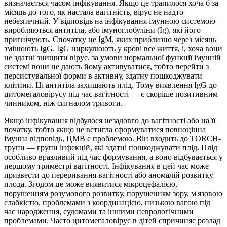
визначається часом інфікування. Якщо це трапилося хоча б за
місяць до того, як настала вагітність, вірус не надто
небезпечний. У відповідь на інфікування імунною системою
виробляються антитіла, або імуноглобуліни (Ig), які його
пригнічують. Спочатку це IgM, яких приблизно через місяць
змінюють IgG. IgG циркулюють у крові все життя, і, хоча вони
не здатні знищити вірус, за умови нормальної функції імунній
системі вони не дають йому активуватися, тобто перейти з
персистувальної форми в активну, здатну пошкоджувати
клітини. Ці антитіла захищають плід. Тому виявлення IgG до
цитомегаловірусу під час вагітності — є скоріше позитивним
чинником, ніж сигналом тривоги.
Якщо інфікування відбулося незадовго до вагітності або на її
початку, тобто якщо не встигла сформуватися повноцінна
імунна відповідь, ЦМВ є проблемою. Він входить до TORCH-
групи — групи інфекцій, які здатні пошкоджувати плід. Плід
особливо вразливий під час формування, а воно відбувається у
першому триместрі вагітності. Інфікування в цей час може
призвести до переривання вагітності або аномалій розвитку
плода. Згодом це може виявитися мікроцефалією,
порушенням розумового розвитку, порушенням зору, м'язовою
слабкістю, проблемами з координацією, низькою вагою під
час народження, судомами та іншими неврологічними
проблемами. Часто цитомегаловірус в дітей спричиняє розлад