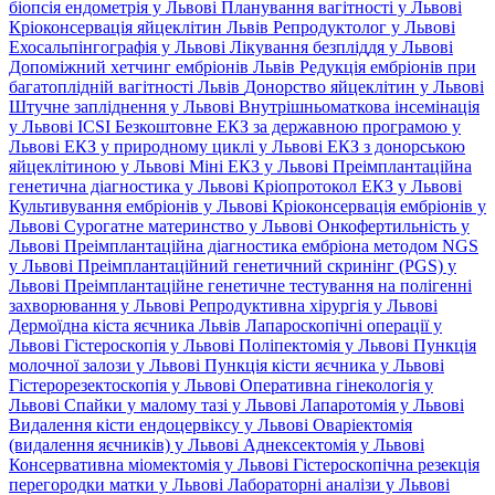
біопсія ендометрія у Львові
Планування вагітності у Львові
Кріоконсервація яйцеклітин Львів
Репродуктолог у Львові
Ехосальпінгографія у Львові
Лікування безпліддя у Львові
Допоміжний хетчинг ембріонів Львів
Редукція ембріонів при
багатоплідній вагітності Львів
Донорство яйцеклітин у Львові
Штучне запліднення у Львові
Внутрішньоматкова інсемінація
у Львові
ICSI
Безкоштовне ЕКЗ за державною програмою у
Львові
ЕКЗ у природному циклі у Львові
ЕКЗ з донорською
яйцеклітиною у Львові
Міні ЕКЗ у Львові
Преімплантаційна
генетична діагностика у Львові
Кріопротокол ЕКЗ у Львові
Культивування ембріонів у Львові
Кріоконсервація ембріонів у
Львові
Сурогатне материнство у Львові
Онкофертильність у
Львові
Преімплантаційна діагностика ембріона методом NGS
у Львові
Преімплантаційний генетичний скринінг (PGS) у
Львові
Преімплантаційне генетичне тестування на полігенні
захворювання у Львові
Репродуктивна хірургія у Львові
Дермоїдна кіста яєчника Львів
Лапароскопічні операції у
Львові
Гістероскопія у Львові
Поліпектомія у Львові
Пункція
молочної залози у Львові
Пункція кісти яєчника у Львові
Гістерорезектоскопія у Львові
Оперативна гінекологія у
Львові
Спайки у малому тазі у Львові
Лапаротомія у Львові
Видалення кісти ендоцервіксу у Львові
Оваріектомія
(видалення яєчників) у Львові
Аднексектомія у Львові
Консервативна міомектомія у Львові
Гістероскопічна резекція
перегородки матки у Львові
Лабораторні аналізи у Львові