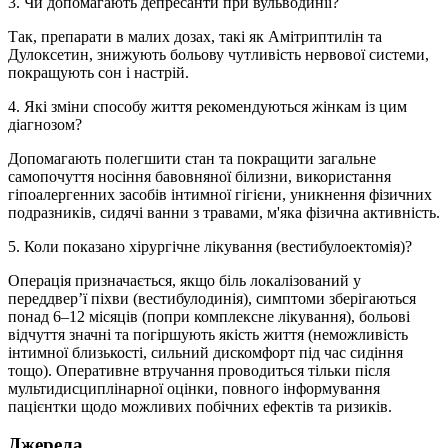
3. Чи допомагають депресанти при вульводинії?
Так, препарати в малих дозах, такі як Амітриптилін та
Дулоксетин, знижують больову чутливість нервової системи,
покращують сон і настрій.
4. Які зміни способу життя рекомендуються жінкам із цим
діагнозом?
Допомагають полегшити стан та покращити загальне
самопочуття носіння бавовняної білизни, використання
гіпоалергенних засобів інтимної гігієни, уникнення фізичних
подразників, сидячі ванни з травами, м'яка фізична активність.
5. Коли показано хірургічне лікування (вестибулоектомія)?
Операція призначається, якщо біль локалізований у
переддвер’ї піхви (вестибулодинія), симптоми зберігаються
понад 6–12 місяців (попри комплексне лікування), больові
відчуття значні та погіршують якість життя (неможливість
інтимної близькості, сильний дискомфорт під час сидіння
тощо). Оперативне втручання проводиться тільки після
мультидисциплінарної оцінки, повного інформування
пацієнтки щодо можливих побічних ефектів та ризиків.
Джерела