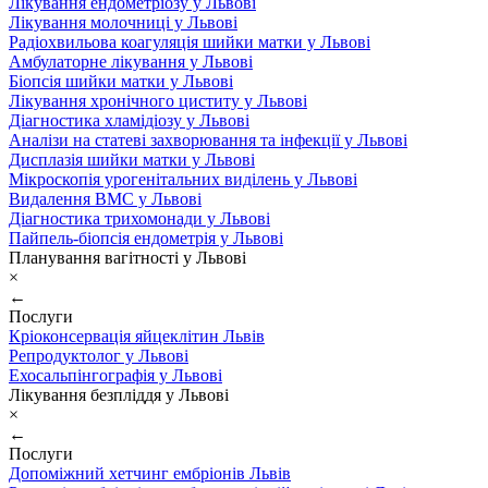
Лікування ендометріозу у Львові
Лікування молочниці у Львові
Радіохвильова коагуляція шийки матки у Львові
Амбулаторне лікування у Львові
Біопсія шийки матки у Львові
Лікування хронічного циститу у Львові
Діагностика хламідіозу у Львові
Аналізи на статеві захворювання та інфекції у Львові
Дисплазія шийки матки у Львові
Мікроскопія урогенітальних виділень у Львові
Видалення ВМС у Львові
Діагностика трихомонади у Львові
Пайпель-біопсія ендометрія у Львові
Планування вагітності у Львові
×
←
Послуги
Кріоконсервація яйцеклітин Львів
Репродуктолог у Львові
Ехосальпінгографія у Львові
Лікування безпліддя у Львові
×
←
Послуги
Допоміжний хетчинг ембріонів Львів