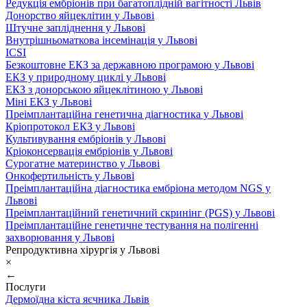
Редукція ембріонів при багатоплідній вагітності Львів
Донорство яйцеклітин у Львові
Штучне запліднення у Львові
Внутрішньоматкова інсемінація у Львові
ICSI
Безкоштовне ЕКЗ за державною програмою у Львові
ЕКЗ у природному циклі у Львові
ЕКЗ з донорською яйцеклітиною у Львові
Міні ЕКЗ у Львові
Преімплантаційна генетична діагностика у Львові
Кріопротокол ЕКЗ у Львові
Культивування ембріонів у Львові
Кріоконсервація ембріонів у Львові
Сурогатне материнство у Львові
Онкофертильність у Львові
Преімплантаційна діагностика ембріона методом NGS у
Львові
Преімплантаційний генетичний скринінг (PGS) у Львові
Преімплантаційне генетичне тестування на полігенні
захворювання у Львові
Репродуктивна хірургія у Львові
×
←
Послуги
Дермоїдна кіста яєчника Львів