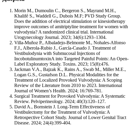
Morin M., Dumoulin C., Bergeron S., Mayrand M.H.,
Khalifé S., Waddell G., Dubois M.F; PVD Study Group.
Does the addition of electrical stimulation or kinesiotherapy
improve outcomes of amitriptyline treatment for women with
vulvodynia? A randomized clinical trial. International
Urogynecology Journal. 2023; 34(6):1293–1304.
Villa-Muñoz P., Albaladejo-Belmonte M., Nohales-Alfonso
F.J., Alberola-Rubio J., García-Casado J. Treatment of
Vestibulodynia with Submucosal Injections of
IncobotulinumtoxinA into Targeted Painful Points: An Open-
Label Exploratory Study. Toxins. 2023; 15(8):476.
Jackman V.A., Bajzak K., Rains A., Swab M., Miller M.E.,
Logan G.S., Gustafson D.L. Physical Modalities for the
Treatment of Localized Provoked Vulvodynia: A Scoping
Review of the Literature from 2010 to 2023. International
Journal of Women’s Health. 2024; 16:769-781.
Surgical Treatment for Provoked Vulvodynia: A Systematic
Review. Pelviperineology. 2024; 40(3):120–127.
David A., Bornstein J. Long-Term Effectiveness of
Vestibulectomy for the Treatment of Vulvodynia: A
Retrospective Cohort Study. Journal of Lower Genital Tract
Disease. 2024; 24(4):399-404.