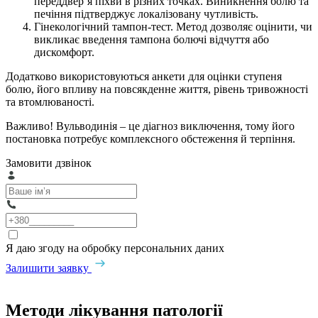
переддвер’я піхви в різних точках. Виникнення болю та
печіння підтверджує локалізовану чутливість.
Гінекологічний тампон-тест. Метод дозволяє оцінити, чи
викликає введення тампона болючі відчуття або
дискомфорт.
Додатково використовуються анкети для оцінки ступеня
болю, його впливу на повсякденне життя, рівень тривожності
та втомлюваності.
Важливо! Вульводинія – це діагноз виключення, тому його
постановка потребує комплексного обстеження й терпіння.
Замовити дзвінок
Я даю згоду на обробку персональних даних
Залишити заявку
Методи лікування патології