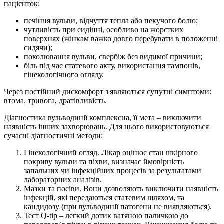
пацієнток:
печіння вульви, відчуття тепла або пекучого болю;
чутливість при сидінні, особливо на жорстких
поверхнях (жінкам важко довго перебувати в положенні
сидячи);
поколювання вульви, свербіж без видимої причини;
біль під час статевого акту, використання тампонів,
гінекологічного огляду.
Через постійний дискомфорт з'являються супутні симптоми:
втома, тривога, дратівливість.
Діагностика вульводинії комплексна, її мета – виключити
наявність інших захворювань. Для цього використовуються
сучасні діагностичні методи:
Гінекологічний огляд. Лікар оцінює стан шкірного
покриву вульви та піхви, визначає ймовірність
запальних чи інфекційних процесів за результатами
лабораторних аналізів.
Мазки та посіви. Вони дозволяють виключити наявність
інфекцій, які передаються статевим шляхом, та
кандидозу (при вульводинії патогени не виявляються).
Тест Q-tip – легкий дотик ватяною паличкою до