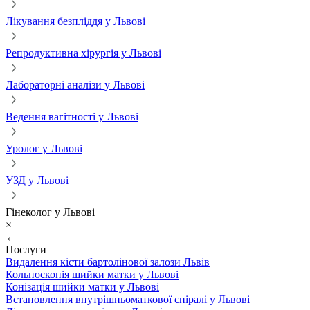
Лікування безпліддя у Львові
Репродуктивна хірургія у Львові
Лабораторні аналізи у Львові
Ведення вагітності у Львові
Уролог у Львові
УЗД у Львові
Гінеколог у Львові
×
←
Послуги
Видалення кісти бартолінової залози Львів
Кольпоскопія шийки матки у Львові
Конізація шийки матки у Львові
Встановлення внутрішньоматкової спіралі у Львові