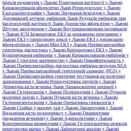
біопсія ендометрія у Львові
Планування вагітності у Львові
Кріоконсервація яйцеклітин Львів
Репродуктолог у Львові
Ехосальпінгографія у Львові
Лікування безпліддя у Львові
Допоміжний хетчинг ембріонів Львів
Редукція ембріонів при
багатоплідній вагітності Львів
Донорство яйцеклітин у Львові
Штучне запліднення у Львові
Внутрішньоматкова інсемінація
у Львові
ICSI
Безкоштовне ЕКЗ за державною програмою у
Львові
ЕКЗ у природному циклі у Львові
ЕКЗ з донорською
яйцеклітиною у Львові
Міні ЕКЗ у Львові
Преімплантаційна
генетична діагностика у Львові
Кріопротокол ЕКЗ у Львові
Культивування ембріонів у Львові
Кріоконсервація ембріонів у
Львові
Сурогатне материнство у Львові
Онкофертильність у
Львові
Преімплантаційна діагностика ембріона методом NGS
у Львові
Преімплантаційний генетичний скринінг (PGS) у
Львові
Преімплантаційне генетичне тестування на полігенні
захворювання у Львові
Репродуктивна хірургія у Львові
Дермоїдна кіста яєчника Львів
Лапароскопічні операції у
Львові
Гістероскопія у Львові
Поліпектомія у Львові
Пункція
молочної залози у Львові
Пункція кісти яєчника у Львові
Гістерорезектоскопія у Львові
Оперативна гінекологія у
Львові
Спайки у малому тазі у Львові
Лапаротомія у Львові
Видалення кісти ендоцервіксу у Львові
Оваріектомія
(видалення яєчників) у Львові
Аднексектомія у Львові
Консервативна міомектомія у Львові
Гістероскопічна резекція
перегородки матки у Львові
Лабораторні аналізи у Львові