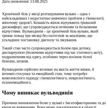
Дата оновлення: 13.08.2025
Хронічний біль у місці розташування вульви – одна з
найскладніших і недостатньо вивчених проблем у гінекології,
жіночому здоров'ї. Більшість жінок відчувають тривалий
дискомфорт, що супроводжується печінням та больовими
відчуттями. Вульводинія – це хронічний біль вульви, який
триває понад три місяці без патогенів за аналізами, що
ускладнює постановку діагнозу та лікування.
Такий стан часто супроводжується болем при дотику,
диспареунією (болючими відчуттями під час статевого акту),
подразненням від одягу, особливо через носіння тісної
білизни, штанів.
Вульводинія серйозно впливає на якість життя жінки, її
інтимні стосунки та емоційний стан, тому потребує
комплексного підходу: гінекологічного, неврологічного,
психоемоційного.
Чому виникає вульводинія
Причини виникнення болю у вульві є багатофакторними та до
кінця не вивченими. Вона може локалізуватися в області