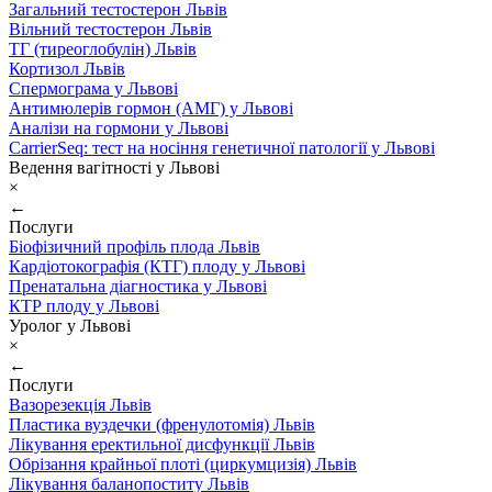
Загальний тестостерон Львів
Вільний тестостерон Львів
ТГ (тиреоглобулін) Львів
Кортизол Львів
Спермограма у Львові
Антимюлерів гормон (АМГ) у Львові
Аналізи на гормони у Львові
CarrierSeq: тест на носіння генетичної патології у Львові
Ведення вагітності у Львові
×
←
Послуги
Біофізичний профіль плода Львів
Кардіотокографія (КТГ) плоду у Львові
Пренатальна діагностика у Львові
КТР плоду у Львові
Уролог у Львові
×
←
Послуги
Вазорезекція Львів
Пластика вуздечки (френулотомія) Львів
Лікування еректильної дисфункції Львів
Обрізання крайньої плоті (циркумцизія) Львів
Лікування баланопоститу Львів