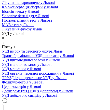
Лікування варикоцеле у Львові
Кріоконсервація сперми у Львові
Біопсія яєчка у Львові
Чоловіче безпліддя у Львові
Посткоїтальний тест у Львові
MAR-тест у Львові
Лікування фімозу Львів
УЗД у Львові
×
←
Послуги
УЗД нирок та сечового міхура Львів
Трансабдомінальне УЗД простати у Львові
УЗД щитоподібної залози у Львові
УЗД молочних залоз у Львові
УЗД мошонки у Львові
УЗД органів черевної порожнини у Львові
ТРУЗД (трансректальне УЗД) у Львові
Фолікулометрія у Львові
Цервікометрія у Львові
Доплерометрія (УЗД з Доплером) у Львові
УЗД лобкового симфізу у Львові