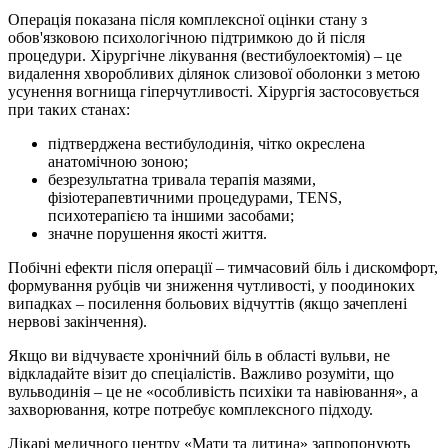
Операція показана після комплексної оцінки стану з
обов'язковою психологічною підтримкою до й після
процедури. Хірургічне лікування (вестибулоектомія) – це
видалення хворобливих ділянок слизової оболонки з метою
усунення вогнища гіперчутливості. Хірургія застосовується
при таких станах:
підтверджена вестибулодинія, чітко окреслена
анатомічною зоною;
безрезультатна тривала терапія мазями,
фізіотерапевтичними процедурами, TENS,
психотерапією та іншими засобами;
значне порушення якості життя.
Побічні ефекти після операції – тимчасовий біль і дискомфорт,
формування рубців чи зниження чутливості, у поодиноких
випадках – посилення больових відчуттів (якщо зачеплені
нервові закінчення).
Якщо ви відчуваєте хронічний біль в області вульви, не
відкладайте візит до спеціалістів. Важливо розуміти, що
вульводинія – це не «особливість психіки та навіювання», а
захворювання, котре потребує комплексного підходу.
Лікарі медичного центру «Мати та дитина» запропонують