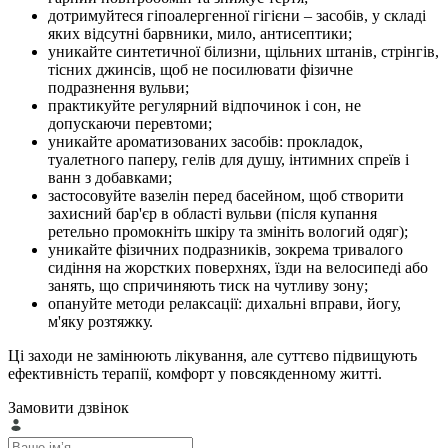
дотримуйтеся гіпоалергенної гігієни – засобів, у складі
яких відсутні барвники, мило, антисептики;
уникайте синтетичної білизни, щільних штанів, стрінгів,
тісних джинсів, щоб не посилювати фізичне
подразнення вульви;
практикуйте регулярний відпочинок і сон, не
допускаючи перевтоми;
уникайте ароматизованих засобів: прокладок,
туалетного паперу, гелів для душу, інтимних спреїв і
ванн з добавками;
застосовуйте вазелін перед басейном, щоб створити
захисний бар'єр в області вульви (після купання
ретельно промокніть шкіру та змініть вологий одяг);
уникайте фізичних подразників, зокрема тривалого
сидіння на жорстких поверхнях, їзди на велосипеді або
занять, що спричиняють тиск на чутливу зону;
опануйте методи релаксації: дихальні вправи, йогу,
м'яку розтяжку.
Ці заходи не замінюють лікування, але суттєво підвищують
ефективність терапії, комфорт у повсякденному житті.
Замовити дзвінок