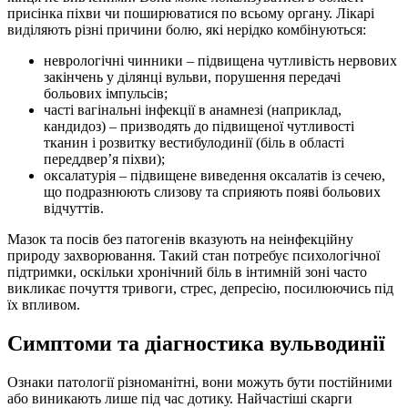
присінка піхви чи поширюватися по всьому органу. Лікарі
виділяють різні причини болю, які нерідко комбінуються:
неврологічні чинники – підвищена чутливість нервових
закінчень у ділянці вульви, порушення передачі
больових імпульсів;
часті вагінальні інфекції в анамнезі (наприклад,
кандидоз) – призводять до підвищеної чутливості
тканин і розвитку вестибулодинії (біль в області
переддвер’я піхви);
оксалатурія – підвищене виведення оксалатів із сечею,
що подразнюють слизову та сприяють появі больових
відчуттів.
Мазок та посів без патогенів вказують на неінфекційну
природу захворювання. Такий стан потребує психологічної
підтримки, оскільки хронічний біль в інтимній зоні часто
викликає почуття тривоги, стрес, депресію, посилюючись під
їх впливом.
Симптоми та діагностика вульводинії
Ознаки патології різноманітні, вони можуть бути постійними
або виникають лише під час дотику. Найчастіші скарги