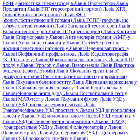
FISH-діагностика сперматозоїдів Львів
Прогестерон Львів
Пролактин Львів
ТТГ (тиреотропний гормон) Львів
ХГЛ
(хоріонічний гонадотропін) Львів
ФСГ
(фолікулостимулюючий гормон) Львів
ГСПГ (глобулін, що
зв'язує статеві гормони) Львів
Загальний тестостерон Львів
Вільний тестостерон Львів
ТГ (тиреоглобулін) Львів
Кортизол
Львів
Спермограма у Львові
Антимюлерів гормон (АМГ) у
Львові
Аналізи на гормони у Львові
CarrierSeq: тест на
носіння генетичної патології у Львові
Ведення вагітності у
Львові
Біофізичний профіль плода Львів
Кардіотокографія
(КТГ) плоду у Львові
Пренатальна діагностика у Львові
КТР
плоду у Львові
Уролог у Львові
Вазорезекція Львів
Пластика
вуздечки (френулотомія) Львів
Лікування еректильної
дисфункції Львів
Обрізання крайньої плоті (циркумцизія)
Львів
Лікування баланопоститу Львів
Лікування варикоцеле у
Львові
Кріоконсервація сперми у Львові
Біопсія яєчка у
Львові
Чоловіче безпліддя у Львові
Посткоїтальний тест у
Львові
MAR-тест у Львові
Лікування фімозу Львів
УЗД у
Львові
УЗД нирок та сечового міхура Львів
Трансабдомінальне УЗД простати у Львові
УЗД щитоподібної
залози у Львові
УЗД молочних залоз у Львові
УЗД мошонки у
Львові
УЗД органів черевної порожнини у Львові
ТРУЗД
(трансректальне УЗД) у Львові
Фолікулометрія у Львові
Цервікометрія у Львові
Доплерометрія (УЗД з Доплером) у
Львові
УЗД лобкового симфізу у Львові