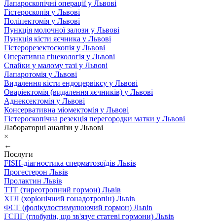
Лапароскопічні операції у Львові
Гістероскопія у Львові
Поліпектомія у Львові
Пункція молочної залози у Львові
Пункція кісти яєчника у Львові
Гістерорезектоскопія у Львові
Оперативна гінекологія у Львові
Спайки у малому тазі у Львові
Лапаротомія у Львові
Видалення кісти ендоцервіксу у Львові
Оваріектомія (видалення яєчників) у Львові
Аднексектомія у Львові
Консервативна міомектомія у Львові
Гістероскопічна резекція перегородки матки у Львові
Лабораторні аналізи у Львові
×
←
Послуги
FISH-діагностика сперматозоїдів Львів
Прогестерон Львів
Пролактин Львів
ТТГ (тиреотропний гормон) Львів
ХГЛ (хоріонічний гонадотропін) Львів
ФСГ (фолікулостимулюючий гормон) Львів
ГСПГ (глобулін, що зв'язує статеві гормони) Львів