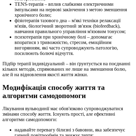
TENS-терапія – вплив слабкими електричними
імпульсами на нервові закінчення з метою зменшення
хронічного болю;
фізіотерапія тазового дна – м'які техніки релаксації
м'язів, біологічний зворотний зв'язок (biofeedback),
навчання правильного управління м'язовим тонусом;
психотерапія при хронічному болі – допомагає
впоратися з тривожністю, стресом, емоційним
вигорянням, які часто супроводжують патологію,
посилюють болючі відчуття.
Підбір терапії індивідуальний – він ґрунтується на поєднанні
кількох методів, спрямованих не лише на зменшення болю,
але й на відновлення якості життя жінки.
Модифікація способу життя та
алгоритми самодопомоги
Лікування вульводинії має обов'язково супроводжуватися
змінами способу життя. Існують прості, але ефективні
алгоритми самодопомоги:
надавайте перевагу білизні з бавовни, яка забезпечує
гарний повітрообмін та знижує тертя;