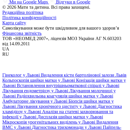
Ми на Google Maps
Відгуки в Google
© 2026 Мати та дитина. Всі права захищені.
Редакційна політика
Політика конфіденційності
Карта сайту
Самолікування може бути шкідливим для вашого здоров’я
Фінансова звітність
ТОВ «НЕОМЕД 2007», ліцензія МОЗ України АГ N.603203
від 14.09.2011
UA
RU
Гінеколог у Львові
Видалення кісти бартолінової залози Львів
Кольпоскопія шийки матки у Львові
Конізація шийки матки у
Львові
Встановлення внутрішньоматкової спіралі у Львові
Лікування ендометріозу у Львові
Лікування молочниці у
Львові
Радіохвильова коагуляція шийки матки у Львові
Амбулаторне лікування у Львові
Біопсія шийки матки у
Львові
Лікування хронічного циститу у Львові
Діагностика
хламідіозу у Львові
Аналізи на статеві захворювання та
інфекції у Львові
Дисплазія шийки матки у Львові
Мікроскопія урогенітальних виділень у Львові
Видалення
ВМС у Львові
Діагностика трихомонади у Львові
Пайпель-