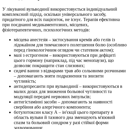
У лікуванні вульводинії використовується індивідуальний
комплексний підхід, оскільки універсального засобу,
придатного для всіх пацієнток, не існує. Терапія ефективна
при поєднанні медикаментозних, місцевих,
фізіотерапевтичних, психологічних методів:
місцева анестезія – застосування кремів або гелів із
лідокаїном для тимчасового полегшення болю (особливо
перед гінекологічним оглядом чи статевим актом);
мазі з естрогеном – використовуються при дефіциті
цього гормону (наприклад, під час менопаузи), що
дозволяє покращити стан слизових;
сидячі ванни з відварами трав або сольовими розчинами
– допомагають зняти подразнення та знизити
чутливість;
антидепресанти при вульводинії – використовуються в
малих дозах для зниження больової чутливості та
модуляції передачі нервових імпульсів;
антигістамінні засоби – допомагають за наявності
свербіння або алергічного компонента;
ботулотоксин класу А – ін'єкції цього препарату в
область вульви й тазового дна зменшують м'язовий
спазм та больовий синдром у разі стійкої форми
захворювання;