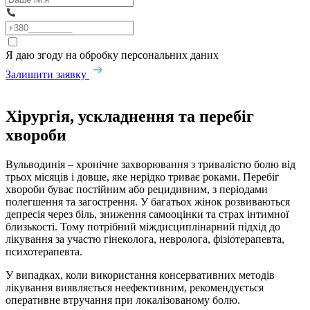
Я даю згоду на обробку персональних даних
Залишити заявку
Хірургія, ускладнення та перебіг
хвороби
Вульводинія – хронічне захворювання з тривалістю болю від
трьох місяців і довше, яке нерідко триває роками. Перебіг
хвороби буває постійним або рецидивним, з періодами
полегшення та загострення. У багатьох жінок розвиваються
депресія через біль, зниження самооцінки та страх інтимної
близькості. Тому потрібний міждисциплінарний підхід до
лікування за участю гінеколога, невролога, фізіотерапевта,
психотерапевта.
У випадках, коли використання консервативних методів
лікування виявляється неефективним, рекомендується
оперативне втручання при локалізованому болю.