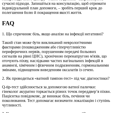
сучасні підходи. Запишіться на консультацію, щоб отримати
індивідуальний план допомоги, – зробіть перший крок до
полегшення болю й покращення якості життя.
FAQ
1. Що спричиняє біль, якщо аналізи на інфекції негативні?
Такий стан може бути викликаний неврологічними
факторами (пошкодженням або гіперчутливістю
периферичних нервів, порушенням передачі больових
сигналів на рівні ЦНС), хронічною перенапругою м'язів, що
оточують піхву, наслідками частих вагінальних інфекцій в
анамнезі, хімічним і фізичним подразненням, гормональними
змінами, підвищеним виведенням оксалатів із сечею.
2. Як проводиться «ватний тампон-тест» під час діагностики?
Q-tip-тест здійснюється за допомогою ватної палички:
гінеколог акуратно торкається різних точок переддвер’я піхви.
Пацієнтка повідомляє, де виникає біль, печіння чи
поколювання. Тест допомагає визначити локалізацію і ступінь
чутливості.