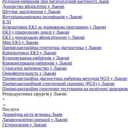
Редукція ембріонів при багатоплідній вагітності Львів
Донорство яйцеклітин у Львові
Штучне запліднення у Львові
Внутрішньоматкова інсемінація у Львові
ICSI
Безкоштовне ЕКЗ за державною програмою у Львові
ЕКЗ у природному циклі у Львові
ЕКЗ з донорською яйцеклітиною у Львові
Міні ЕКЗ у Львові
Преімплантаційна генетична діагностика у Львові
Кріопротокол ЕКЗ у Львові
Культивування ембріонів у Львові
Кріоконсервація ембріонів у Львові
Сурогатне материнство у Львові
Онкофертильність у Львові
Преімплантаційна діагностика ембріона методом NGS у Львові
Преімплантаційний генетичний скринінг (PGS) у Львові
Преімплантаційне генетичне тестування на полігенні захворюв
Репродуктивна хірургія у Львові
×
←
Послуги
Дермоїдна кіста яєчника Львів
Лапароскопічні операції у Львові
Гістероскопія у Львові