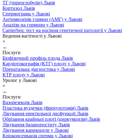
ТГ (тиреоглобулін) Львів
Кортизол Львів
Спермограма у Львові
Антимюлерів гормон (АМГ) у Львові
Аналізи на гормони у Львові
CarrierSeq: тест на носіння генетичної патології у Львові
Ведення вагітності у Львові
×
←
Послуги
Біофізичний профіль плода Львів
Кардіотокографія (КТГ) плоду у Львові
Пренатальна діагностика у Львові
КТР плоду у Львові
Уролог у Львові
×
←
Послуги
Вазорезекція Львів
Пластика вуздечки (френулотомія) Львів
Лікування еректильної дисфункції Львів
Обрізання крайньої плоті (циркумцизія) Львів
Лікування баланопоститу Львів
Лікування варикоцеле у Львові
Кріоконсервація сперми у Львові