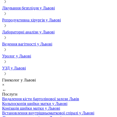
Лікування безпліддя у Львові
Репродуктивна хірургія у Львові
Лабораторні аналізи у Львові
Ведення вагітності у Львові
Уролог у Львові
УЗД у Львові
Гінеколог у Львові
×
←
Послуги
Видалення кісти бартолінової залози Львів
Кольпоскопія шийки матки у Львові
Конізація шийки матки у Львові
Встановлення внутрішньоматкової спіралі у Львові