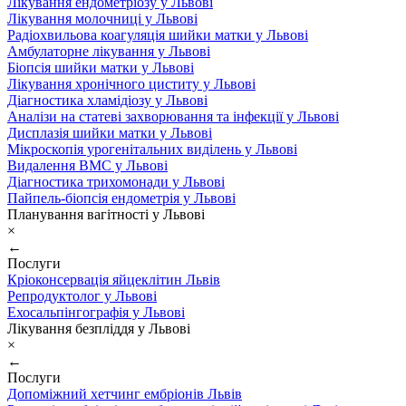
Лікування ендометріозу у Львові
Лікування молочниці у Львові
Радіохвильова коагуляція шийки матки у Львові
Амбулаторне лікування у Львові
Біопсія шийки матки у Львові
Лікування хронічного циститу у Львові
Діагностика хламідіозу у Львові
Аналізи на статеві захворювання та інфекції у Львові
Дисплазія шийки матки у Львові
Мікроскопія урогенітальних виділень у Львові
Видалення ВМС у Львові
Діагностика трихомонади у Львові
Пайпель-біопсія ендометрія у Львові
Планування вагітності у Львові
×
←
Послуги
Кріоконсервація яйцеклітин Львів
Репродуктолог у Львові
Ехосальпінгографія у Львові
Лікування безпліддя у Львові
×
←
Послуги
Допоміжний хетчинг ембріонів Львів