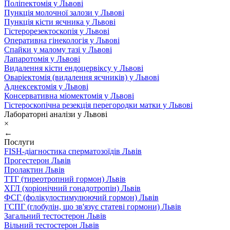
Поліпектомія у Львові
Пункція молочної залози у Львові
Пункція кісти яєчника у Львові
Гістерорезектоскопія у Львові
Оперативна гінекологія у Львові
Спайки у малому тазі у Львові
Лапаротомія у Львові
Видалення кісти ендоцервіксу у Львові
Оваріектомія (видалення яєчників) у Львові
Аднексектомія у Львові
Консервативна міомектомія у Львові
Гістероскопічна резекція перегородки матки у Львові
Лабораторні аналізи у Львові
×
←
Послуги
FISH-діагностика сперматозоїдів Львів
Прогестерон Львів
Пролактин Львів
ТТГ (тиреотропний гормон) Львів
ХГЛ (хоріонічний гонадотропін) Львів
ФСГ (фолікулостимулюючий гормон) Львів
ГСПГ (глобулін, що зв'язує статеві гормони) Львів
Загальний тестостерон Львів
Вільний тестостерон Львів