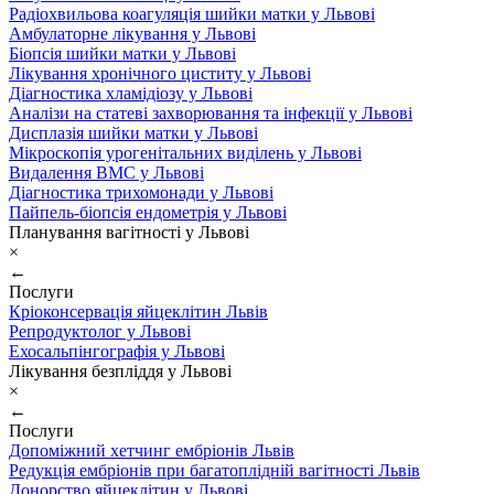
Радіохвильова коагуляція шийки матки у Львові
Амбулаторне лікування у Львові
Біопсія шийки матки у Львові
Лікування хронічного циститу у Львові
Діагностика хламідіозу у Львові
Аналізи на статеві захворювання та інфекції у Львові
Дисплазія шийки матки у Львові
Мікроскопія урогенітальних виділень у Львові
Видалення ВМС у Львові
Діагностика трихомонади у Львові
Пайпель-біопсія ендометрія у Львові
Планування вагітності у Львові
×
←
Послуги
Кріоконсервація яйцеклітин Львів
Репродуктолог у Львові
Ехосальпінгографія у Львові
Лікування безпліддя у Львові
×
←
Послуги
Допоміжний хетчинг ембріонів Львів
Редукція ембріонів при багатоплідній вагітності Львів
Донорство яйцеклітин у Львові