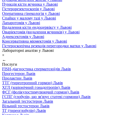
Пункція кісти яєчника у Львові
Гістерорезектоскопія у Львові
Оперативна гінекологія у Львові
Спайки у малому тазі у Львові
Лапаротомія у Львові
Видалення кісти ендоцервіксу у Львові
Оваріектомія (видалення яєчників) у Львові
Аднексектомія у Львові
Консервативна міомектомія у Львові
Гістероскопічна резекція перегородки матки у Львові
Лабораторні аналізи у Львові
×
←
Послуги
FISH-діагностика сперматозоїдів Львів
Прогестерон Львів
Пролактин Львів
ТТГ (тиреотропний гормон) Львів
ХГЛ (хоріонічний гонадотропін) Львів
ФСГ (фолікулостимулюючий гормон) Львів
ГСПГ (глобулін, що зв'язує статеві гормони) Львів
Загальний тестостерон Львів
Вільний тестостерон Львів
ТГ (тиреоглобулін) Львів