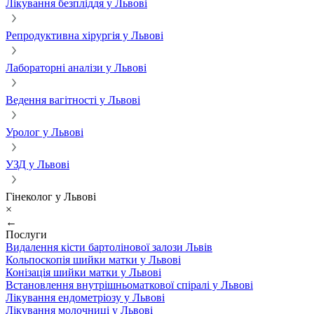
Лікування безпліддя у Львові
Репродуктивна хірургія у Львові
Лабораторні аналізи у Львові
Ведення вагітності у Львові
Уролог у Львові
УЗД у Львові
Гінеколог у Львові
×
←
Послуги
Видалення кісти бартолінової залози Львів
Кольпоскопія шийки матки у Львові
Конізація шийки матки у Львові
Встановлення внутрішньоматкової спіралі у Львові
Лікування ендометріозу у Львові
Лікування молочниці у Львові