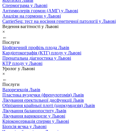
Кортизол Львів
Спермограма у Львові
Антимюлерів гормон (АМГ) у Львові
Аналізи на гормони у Львові
CarrierSeq: тест на носіння генетичної патології у Львові
Ведення вагітності у Львові
×
←
Послуги
Біофізичний профіль плода Львів
Кардіотокографія (КТГ) плоду у Львові
Пренатальна діагностика у Львові
КТР плоду у Львові
Уролог у Львові
×
←
Послуги
Вазорезекція Львів
Пластика вуздечки (френулотомія) Львів
Лікування еректильної дисфункції Львів
Обрізання крайньої плоті (циркумцизія) Львів
Лікування баланопоститу Львів
Лікування варикоцеле у Львові
Кріоконсервація сперми у Львові
Біопсія яєчка у Львові