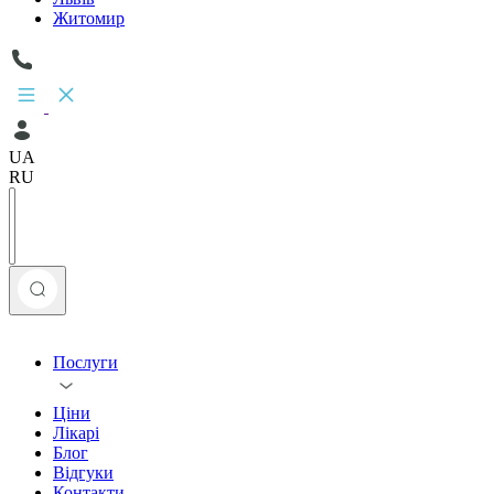
Житомир
UA
RU
Послуги
Ціни
Лікарі
Блог
Відгуки
Контакти