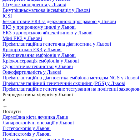
Штучне запліднення у Львові
Внутрішньоматкова інсемінація у Львові
ICSI
Безкоштовне ЕКЗ за державною програмою у Львові
ЕКЗ у природному циклі у Львові
ЕКЗ з донорською яйцеклітиною у Львові
Міні ЕКЗ у Львові
Преімплантаційна генетична діагностика у Львові
Кріопротокол ЕКЗ у Львові
Культивування ембріонів у Львові
Кріоконсервація ембріонів у Львові
Сурогатне материнство у Львові
Онкофертильність у Львові
Преімплантаційна діагностика ембріона методом NGS у Львові
Преімплантаційний генетичний скринінг (PGS) у Львові
Преімплантаційне генетичне тестування на полігенні захворюв
Репродуктивна хірургія у Львові
×
←
Послуги
Дермоїдна кіста яєчника Львів
Лапароскопічні операції у Львові
Гістероскопія у Львові
Поліпектомія у Львові
Пункція молочної залози у Львові