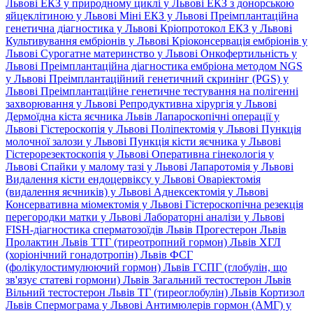
Львові
ЕКЗ у природному циклі у Львові
ЕКЗ з донорською
яйцеклітиною у Львові
Міні ЕКЗ у Львові
Преімплантаційна
генетична діагностика у Львові
Кріопротокол ЕКЗ у Львові
Культивування ембріонів у Львові
Кріоконсервація ембріонів у
Львові
Сурогатне материнство у Львові
Онкофертильність у
Львові
Преімплантаційна діагностика ембріона методом NGS
у Львові
Преімплантаційний генетичний скринінг (PGS) у
Львові
Преімплантаційне генетичне тестування на полігенні
захворювання у Львові
Репродуктивна хірургія у Львові
Дермоїдна кіста яєчника Львів
Лапароскопічні операції у
Львові
Гістероскопія у Львові
Поліпектомія у Львові
Пункція
молочної залози у Львові
Пункція кісти яєчника у Львові
Гістерорезектоскопія у Львові
Оперативна гінекологія у
Львові
Спайки у малому тазі у Львові
Лапаротомія у Львові
Видалення кісти ендоцервіксу у Львові
Оваріектомія
(видалення яєчників) у Львові
Аднексектомія у Львові
Консервативна міомектомія у Львові
Гістероскопічна резекція
перегородки матки у Львові
Лабораторні аналізи у Львові
FISH-діагностика сперматозоїдів Львів
Прогестерон Львів
Пролактин Львів
ТТГ (тиреотропний гормон) Львів
ХГЛ
(хоріонічний гонадотропін) Львів
ФСГ
(фолікулостимулюючий гормон) Львів
ГСПГ (глобулін, що
зв'язує статеві гормони) Львів
Загальний тестостерон Львів
Вільний тестостерон Львів
ТГ (тиреоглобулін) Львів
Кортизол
Львів
Спермограма у Львові
Антимюлерів гормон (АМГ) у