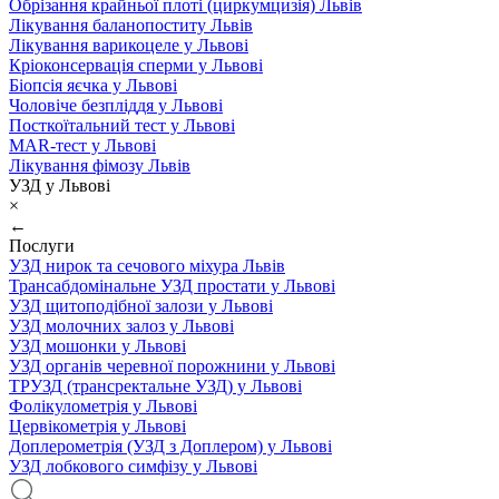
Обрізання крайньої плоті (циркумцизія) Львів
Лікування баланопоститу Львів
Лікування варикоцеле у Львові
Кріоконсервація сперми у Львові
Біопсія яєчка у Львові
Чоловіче безпліддя у Львові
Посткоїтальний тест у Львові
MAR-тест у Львові
Лікування фімозу Львів
УЗД у Львові
×
←
Послуги
УЗД нирок та сечового міхура Львів
Трансабдомінальне УЗД простати у Львові
УЗД щитоподібної залози у Львові
УЗД молочних залоз у Львові
УЗД мошонки у Львові
УЗД органів черевної порожнини у Львові
ТРУЗД (трансректальне УЗД) у Львові
Фолікулометрія у Львові
Цервікометрія у Львові
Доплерометрія (УЗД з Доплером) у Львові
УЗД лобкового симфізу у Львові