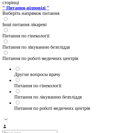
сторінці
" Питання-відповіді "
Виберіть напрямок питання
Інші питання лікареві
Питання по гінекології
Питання по лікуванню безпліддя
Питання по роботі медичних центрів
Другие вопросы врачу
Питання по гінекології
Питання по лікуванню безпліддя
Питання по роботі медичних центрів