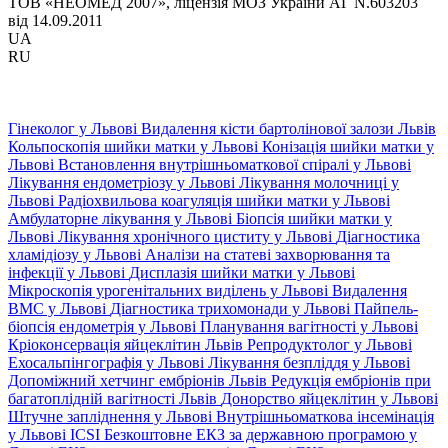
ТОВ «НЕОМЕД 2007», ліцензія МОЗ України АГ N.603203
від 14.09.2011
UA
RU
Гінеколог у Львові
Видалення кісти бартолінової залози Львів
Кольпоскопія шийки матки у Львові
Конізація шийки матки у
Львові
Встановлення внутрішньоматкової спіралі у Львові
Лікування ендометріозу у Львові
Лікування молочниці у
Львові
Радіохвильова коагуляція шийки матки у Львові
Амбулаторне лікування у Львові
Біопсія шийки матки у
Львові
Лікування хронічного циститу у Львові
Діагностика
хламідіозу у Львові
Аналізи на статеві захворювання та
інфекції у Львові
Дисплазія шийки матки у Львові
Мікроскопія урогенітальних виділень у Львові
Видалення
ВМС у Львові
Діагностика трихомонади у Львові
Пайпель-
біопсія ендометрія у Львові
Планування вагітності у Львові
Кріоконсервація яйцеклітин Львів
Репродуктолог у Львові
Ехосальпінгографія у Львові
Лікування безпліддя у Львові
Допоміжний хетчинг ембріонів Львів
Редукція ембріонів при
багатоплідній вагітності Львів
Донорство яйцеклітин у Львові
Штучне запліднення у Львові
Внутрішньоматкова інсемінація
у Львові
ICSI
Безкоштовне ЕКЗ за державною програмою у