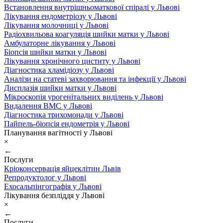
Встановлення внутрішньоматкової спіралі у Львові
Лікування ендометріозу у Львові
Лікування молочниці у Львові
Радіохвильова коагуляція шийки матки у Львові
Амбулаторне лікування у Львові
Біопсія шийки матки у Львові
Лікування хронічного циститу у Львові
Діагностика хламідіозу у Львові
Аналізи на статеві захворювання та інфекції у Львові
Дисплазія шийки матки у Львові
Мікроскопія урогенітальних виділень у Львові
Видалення ВМС у Львові
Діагностика трихомонади у Львові
Пайпель-біопсія ендометрія у Львові
Планування вагітності у Львові
×
←
Послуги
Кріоконсервація яйцеклітин Львів
Репродуктолог у Львові
Ехосальпінгографія у Львові
Лікування безпліддя у Львові
×
←
Послуги