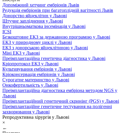
Допоміжний хетчинг ембріонів Львів
Редукція ембріонів при багатоплідній вагітності Львів
Донорство яйцеклітин у Львові
Штучне запліднення у Львові
Внутрішньоматкова інсемінація у Львові
ICSI
Безкоштовне ЕКЗ за державною програмою у Львові
ЕКЗ у природному циклі у Львові
ЕКЗ з донорською яйцеклітиною у Львові
Міні ЕКЗ у Львові
Преімплантаційна генетична діагностика у Львові
Кріопротокол ЕКЗ у Львові
Культивування ембріонів у Львові
Кріоконсервація ембріонів у Львові
Сурогатне материнство у Львові
Онкофертильність у Львові
Преімплантаційна діагностика ембріона методом NGS у
Львові
Преімплантаційний генетичний скринінг (PGS) у Львові
Преімплантаційне генетичне тестування на полігенні
захворювання у Львові
Репродуктивна хірургія у Львові
×
←