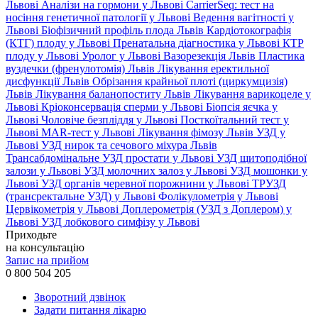
Львові
Аналізи на гормони у Львові
CarrierSeq: тест на
носіння генетичної патології у Львові
Ведення вагітності у
Львові
Біофізичний профіль плода Львів
Кардіотокографія
(КТГ) плоду у Львові
Пренатальна діагностика у Львові
КТР
плоду у Львові
Уролог у Львові
Вазорезекція Львів
Пластика
вуздечки (френулотомія) Львів
Лікування еректильної
дисфункції Львів
Обрізання крайньої плоті (циркумцизія)
Львів
Лікування баланопоститу Львів
Лікування варикоцеле у
Львові
Кріоконсервація сперми у Львові
Біопсія яєчка у
Львові
Чоловіче безпліддя у Львові
Посткоїтальний тест у
Львові
MAR-тест у Львові
Лікування фімозу Львів
УЗД у
Львові
УЗД нирок та сечового міхура Львів
Трансабдомінальне УЗД простати у Львові
УЗД щитоподібної
залози у Львові
УЗД молочних залоз у Львові
УЗД мошонки у
Львові
УЗД органів черевної порожнини у Львові
ТРУЗД
(трансректальне УЗД) у Львові
Фолікулометрія у Львові
Цервікометрія у Львові
Доплерометрія (УЗД з Доплером) у
Львові
УЗД лобкового симфізу у Львові
Приходьте
на консультацію
Запис на прийом
0 800 504 205
Зворотний дзвінок
Задати питання лікарю