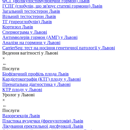
ФСГ (фолікулостимулюючий гормон) Львів
ГСПГ (глобулін, що зв'язує статеві гормони) Львів
Загальний тестостерон Львів
Вільний тестостерон Львів
ТГ (тиреоглобулін) Львів
Кортизол Львів
Спермограма у Львові
Антимюлерів гормон (АМГ) у Львові
Аналізи на гормони у Львові
CarrierSeq: тест на носіння генетичної патології у Львові
Ведення вагітності у Львові
×
←
Послуги
Біофізичний профіль плода Львів
Кардіотокографія (КТГ) плоду у Львові
Пренатальна діагностика у Львові
КТР плоду у Львові
Уролог у Львові
×
←
Послуги
Вазорезекція Львів
Пластика вуздечки (френулотомія) Львів
Лікування еректильної дисфункції Львів