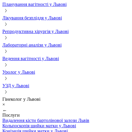
Планування вагітності у Львові
Лікування безпліддя у Львові
Репродуктивна хірургія у Львові
Лабораторні аналізи у Львові
Ведення вагітності у Львові
Уролог у Львові
УЗД у Львові
Гінеколог у Львові
×
←
Послуги
Видалення кісти бартолінової залози Львів
Кольпоскопія шийки матки у Львові
Конізація шийки матки у Львові