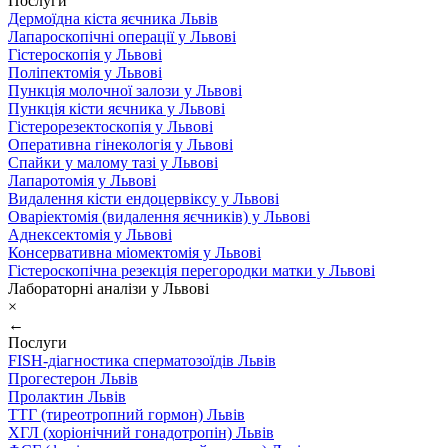
Послуги
Дермоїдна кіста яєчника Львів
Лапароскопічні операції у Львові
Гістероскопія у Львові
Поліпектомія у Львові
Пункція молочної залози у Львові
Пункція кісти яєчника у Львові
Гістерорезектоскопія у Львові
Оперативна гінекологія у Львові
Спайки у малому тазі у Львові
Лапаротомія у Львові
Видалення кісти ендоцервіксу у Львові
Оваріектомія (видалення яєчників) у Львові
Аднексектомія у Львові
Консервативна міомектомія у Львові
Гістероскопічна резекція перегородки матки у Львові
Лабораторні аналізи у Львові
×
←
Послуги
FISH-діагностика сперматозоїдів Львів
Прогестерон Львів
Пролактин Львів
ТТГ (тиреотропний гормон) Львів
ХГЛ (хоріонічний гонадотропін) Львів