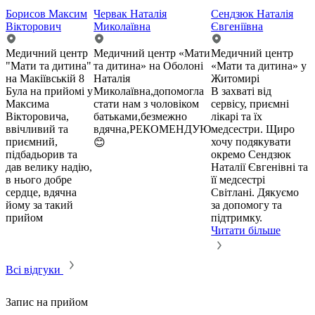
Борисов Максим
Червак Наталія
Сендзюк Наталія
Вікторович
Миколаївна
Євгеніївна
Медичний центр
Медичний центр «Мати
Медичний центр
"Мати та дитина"
та дитина» на Оболоні
«Мати та дитина» у
на Макіївській 8
Наталія
Житомирі
Була на прийомі у
Миколаївна,допомогла
В захваті від
Максима
стати нам з чоловіком
сервісу, приємні
Вікторовича,
батьками,безмежно
лікарі та їх
ввічливий та
вдячна,РЕКОМЕНДУЮ
медсестри. Щиро
приємний,
хочу подякувати
😊
підбадьорив та
окремо Сендзюк
дав велику надію,
Наталії Євгенівні та
в нього добре
її медсестрі
сердце, вдячна
Світлані. Дякуємо
йому за такий
за допомогу та
прийом
підтримку.
Читати більше
Всі відгуки
Запис на прийом