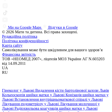
Ми на Google Maps
Відгуки в Google
© 2026 Мати та дитина. Всі права захищені.
Редакційна політика
Політика конфіденційності
Карта сайту
Самолікування може бути шкідливим для вашого здоров’я
Фінансова звітність
ТОВ «НЕОМЕД 2007», ліцензія МОЗ України АГ N.603203
від 14.09.2011
UA
RU
Гінеколог у Львові
Видалення кісти бартолінової залози Львів
Кольпоскопія шийки матки у Львові
Конізація шийки матки у
Львові
Встановлення внутрішньоматкової спіралі у Львові
Лікування ендометріозу у Львові
Лікування молочниці у
Львові
Радіохвильова коагуляція шийки матки у Львові