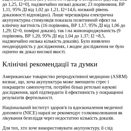
до 1,25, I2=0], надзвичайно низькі докази; 23 порівняння, ВР
1,11, 95% ДІ від 1,02 до 1,21, I2=14,6, низький рівень
доказовості відповідно). Лише черезшкірна електрична
акупунктурна стимуляція показала позитивний ефект на
клінічну вагітність (16 порівнянь, ВР 1,17, 95% ДІ від 1,06 до
1,29; I2=0, помірні докази), так і на живонароджуваність (9
порівнянь, ВР 1,20, 95% ДІ від 1,04 до 1,37; I2 =8,5,
надзвичайно низька кількість доказів). Було виявлено
неоднорідність у дослідженнях, і жодне дослідження не було
оцінено як доказ високої якості.
Клінічні рекомендації та думки
Американське товариство репродуктивної медицини (ASRM)
визнає, що, хоча акупунктура може зменшити стрес і
покращити самопочуття, потрібні більш ретельні наукові
дослідження, щоб підтвердити її ефективність у покращенні
результатів фертильності.
Національний інститут здоров'я та вдосконалення медичної
допомоги (NICE) наразі не рекомендує голковколювання як
лікування безпліддя через недостатню кількість доказів.
Для тих, хто хоче використовувати акупунктуру, її слід