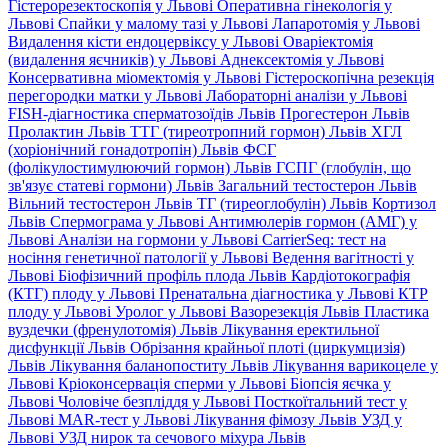
Гістерорезектоскопія у Львові
Оперативна гінекологія у
Львові
Спайки у малому тазі у Львові
Лапаротомія у Львові
Видалення кісти ендоцервіксу у Львові
Оваріектомія
(видалення яєчників) у Львові
Аднексектомія у Львові
Консервативна міомектомія у Львові
Гістероскопічна резекція
перегородки матки у Львові
Лабораторні аналізи у Львові
FISH-діагностика сперматозоїдів Львів
Прогестерон Львів
Пролактин Львів
ТТГ (тиреотропний гормон) Львів
ХГЛ
(хоріонічний гонадотропін) Львів
ФСГ
(фолікулостимулюючий гормон) Львів
ГСПГ (глобулін, що
зв'язує статеві гормони) Львів
Загальний тестостерон Львів
Вільний тестостерон Львів
ТГ (тиреоглобулін) Львів
Кортизол
Львів
Спермограма у Львові
Антимюлерів гормон (АМГ) у
Львові
Аналізи на гормони у Львові
CarrierSeq: тест на
носіння генетичної патології у Львові
Ведення вагітності у
Львові
Біофізичний профіль плода Львів
Кардіотокографія
(КТГ) плоду у Львові
Пренатальна діагностика у Львові
КТР
плоду у Львові
Уролог у Львові
Вазорезекція Львів
Пластика
вуздечки (френулотомія) Львів
Лікування еректильної
дисфункції Львів
Обрізання крайньої плоті (циркумцизія)
Львів
Лікування баланопоститу Львів
Лікування варикоцеле у
Львові
Кріоконсервація сперми у Львові
Біопсія яєчка у
Львові
Чоловіче безпліддя у Львові
Посткоїтальний тест у
Львові
MAR-тест у Львові
Лікування фімозу Львів
УЗД у
Львові
УЗД нирок та сечового міхура Львів