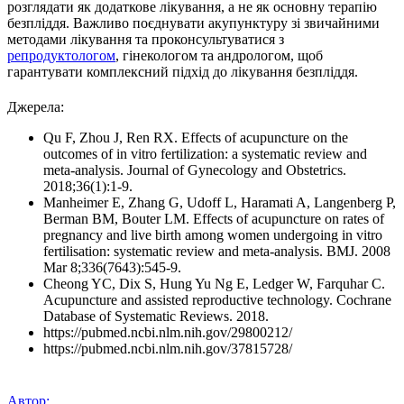
розглядати як додаткове лікування, а не як основну терапію
безпліддя. Важливо поєднувати акупунктуру зі звичайними
методами лікування та проконсультуватися з
репродуктологом
, гінекологом та андрологом, щоб
гарантувати комплексний підхід до лікування безпліддя.
Джерела:
Qu F, Zhou J, Ren RX. Effects of acupuncture on the
outcomes of in vitro fertilization: a systematic review and
meta-analysis. Journal of Gynecology and Obstetrics.
2018;36(1):1-9.
Manheimer E, Zhang G, Udoff L, Haramati A, Langenberg P,
Berman BM, Bouter LM. Effects of acupuncture on rates of
pregnancy and live birth among women undergoing in vitro
fertilisation: systematic review and meta-analysis. BMJ. 2008
Mar 8;336(7643):545-9.
Cheong YC, Dix S, Hung Yu Ng E, Ledger W, Farquhar C.
Acupuncture and assisted reproductive technology. Cochrane
Database of Systematic Reviews. 2018.
https://pubmed.ncbi.nlm.nih.gov/29800212/
https://pubmed.ncbi.nlm.nih.gov/37815728/
Автор: