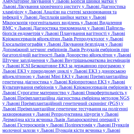
Амбулаторне лікування у Львові
Біопсія шийки матки у
Львові
Лікування хронічного циститу у Львові
Діагностика
хламідіозу у Львові
Аналізи на статеві захворювання та
інфекції у Львові
Дисплазія шийки матки у Львові
Мікроскопія урогенітальних виділень у Львові
Видалення
ВМС у Львові
Діагностика трихомонади у Львові
Пайпель-
біопсія ендометрія у Львові
Планування вагітності у Львові
Кріоконсервація яйцеклітин Львів
Репродуктолог у Львові
Ехосальпінгографія у Львові
Лікування безпліддя у Львові
Допоміжний хетчинг ембріонів Львів
Редукція ембріонів при
багатоплідній вагітності Львів
Донорство яйцеклітин у Львові
Штучне запліднення у Львові
Внутрішньоматкова інсемінація
у Львові
ICSI
Безкоштовне ЕКЗ за державною програмою у
Львові
ЕКЗ у природному циклі у Львові
ЕКЗ з донорською
яйцеклітиною у Львові
Міні ЕКЗ у Львові
Преімплантаційна
генетична діагностика у Львові
Кріопротокол ЕКЗ у Львові
Культивування ембріонів у Львові
Кріоконсервація ембріонів у
Львові
Сурогатне материнство у Львові
Онкофертильність у
Львові
Преімплантаційна діагностика ембріона методом NGS
у Львові
Преімплантаційний генетичний скринінг (PGS) у
Львові
Преімплантаційне генетичне тестування на полігенні
захворювання у Львові
Репродуктивна хірургія у Львові
Дермоїдна кіста яєчника Львів
Лапароскопічні операції у
Львові
Гістероскопія у Львові
Поліпектомія у Львові
Пункція
молочної залози у Львові
Пункція кісти яєчника у Львові