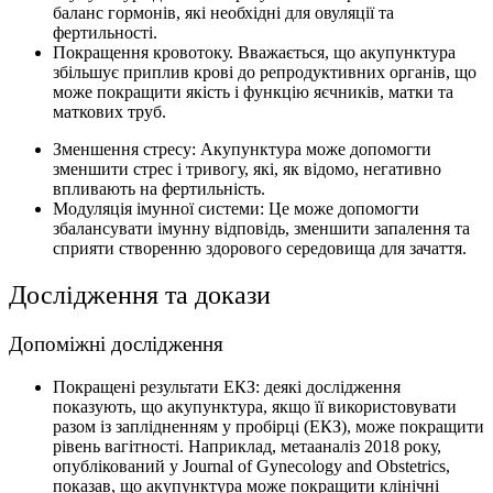
баланс гормонів, які необхідні для овуляції та
фертильності.
Покращення кровотоку. Вважається, що акупунктура
збільшує приплив крові до репродуктивних органів, що
може покращити якість і функцію яєчників, матки та
маткових труб.
Зменшення стресу: Акупунктура може допомогти
зменшити стрес і тривогу, які, як відомо, негативно
впливають на фертильність.
Модуляція імунної системи: Це може допомогти
збалансувати імунну відповідь, зменшити запалення та
сприяти створенню здорового середовища для зачаття.
Дослідження та докази
Допоміжні дослідження
Покращені результати ЕКЗ: деякі дослідження
показують, що акупунктура, якщо її використовувати
разом із заплідненням у пробірці (ЕКЗ), може покращити
рівень вагітності. Наприклад, метааналіз 2018 року,
опублікований у Journal of Gynecology and Obstetrics,
показав, що акупунктура може покращити клінічні