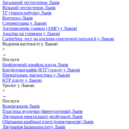
Загальний тестостерон Львів
Вільний тестостерон Львів
ТГ (тиреоглобулін) Львів
Кортизол Львів
Спермограма у Львові
Антимюлерів гормон (АМГ) у Львові
Аналізи на гормони у Львові
CarrierSeq: тест на носіння генетичної патології у Львові
Ведення вагітності у Львові
×
←
Послуги
Біофізичний профіль плода Львів
Кардіотокографія (КТГ) плоду у Львові
Пренатальна діагностика у Львові
КТР плоду у Львові
Уролог у Львові
×
←
Послуги
Вазорезекція Львів
Пластика вуздечки (френулотомія) Львів
Лікування еректильної дисфункції Львів
Обрізання крайньої плоті (циркумцизія) Львів
Лікування баланопоститу Львів