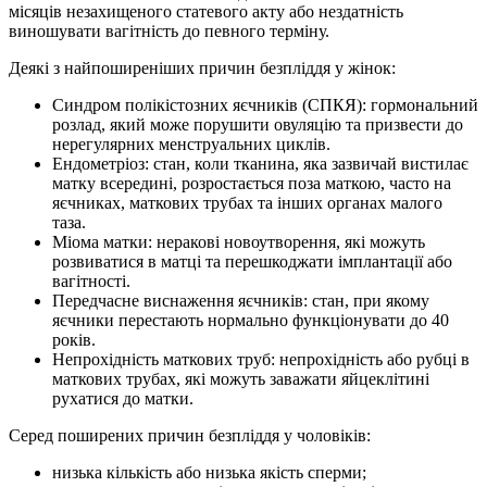
місяців незахищеного статевого акту або нездатність
виношувати вагітність до певного терміну.
Деякі з найпоширеніших причин безпліддя у жінок:
Синдром полікістозних яєчників (СПКЯ): гормональний
розлад, який може порушити овуляцію та призвести до
нерегулярних менструальних циклів.
Ендометріоз: стан, коли тканина, яка зазвичай вистилає
матку всередині, розростається поза маткою, часто на
яєчниках, маткових трубах та інших органах малого
таза.
Міома матки: неракові новоутворення, які можуть
розвиватися в матці та перешкоджати імплантації або
вагітності.
Передчасне виснаження яєчників: стан, при якому
яєчники перестають нормально функціонувати до 40
років.
Непрохідність маткових труб: непрохідність або рубці в
маткових трубах, які можуть заважати яйцеклітині
рухатися до матки.
Серед поширених причин безпліддя у чоловіків:
низька кількість або низька якість сперми;