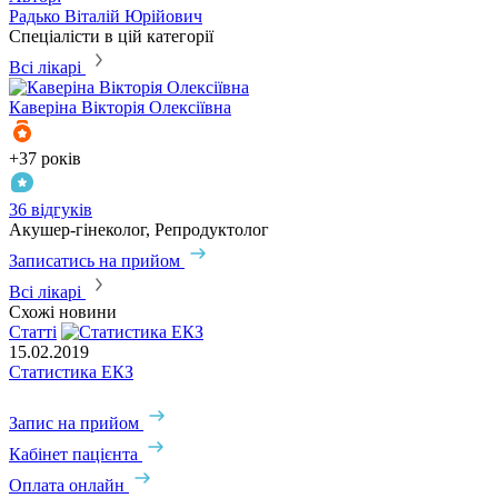
Радько Віталій Юрійович
Спеціалісти в цій категорії
Всі лікарі
Каверіна
Вікторія Олексіївна
+37 років
+
36 відгуків
3
Акушер-гінеколог, Репродуктолог
А
Записатись на прийом
З
Всі лікарі
Схожі новини
Статті
15.02.2019
Статистика ЕКЗ
Запис на прийом
Кабінет пацієнта
Оплата онлайн