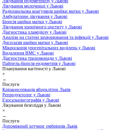
Лікування ендометріозу у Львові
Лікування молочниці у Львові
Радіохвильова коагуляція шийки матки у Львові
Амбулаторне лікування у Львові
Біопсія шийки матки у Львові
Лікування хронічного циститу у Львові
Діагностика хламідіозу у Львові
Аналізи на статеві захворювання та інфекції у Львові
Дисплазія шийки матки у Львові
Мікроскопія урогенітальних виділень у Львові
Видалення ВМС у Львові
Діагностика трихомонади у Львові
Пайпель-біопсія ендометрія у Львові
Планування вагітності у Львові
×
←
Послуги
Кріоконсервація яйцеклітин Львів
Репродуктолог у Львові
Ехосальпінгографія у Львові
Лікування безпліддя у Львові
×
←
Послуги
Допоміжний хетчинг ембріонів Львів