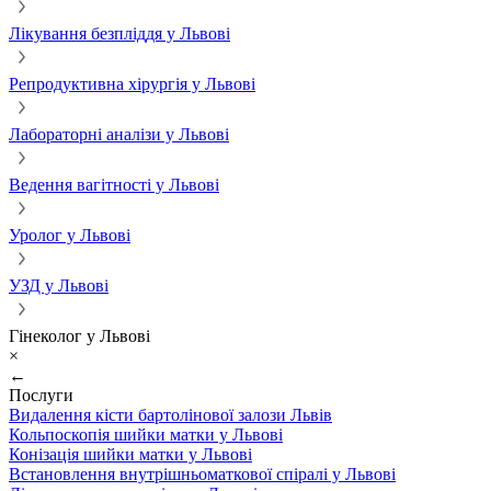
Лікування безпліддя у Львові
Репродуктивна хірургія у Львові
Лабораторні аналізи у Львові
Ведення вагітності у Львові
Уролог у Львові
УЗД у Львові
Гінеколог у Львові
×
←
Послуги
Видалення кісти бартолінової залози Львів
Кольпоскопія шийки матки у Львові
Конізація шийки матки у Львові
Встановлення внутрішньоматкової спіралі у Львові