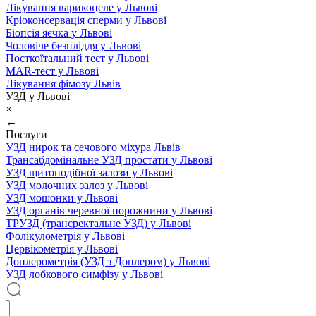
Лікування варикоцеле у Львові
Кріоконсервація сперми у Львові
Біопсія яєчка у Львові
Чоловіче безпліддя у Львові
Посткоїтальний тест у Львові
MAR-тест у Львові
Лікування фімозу Львів
УЗД у Львові
×
←
Послуги
УЗД нирок та сечового міхура Львів
Трансабдомінальне УЗД простати у Львові
УЗД щитоподібної залози у Львові
УЗД молочних залоз у Львові
УЗД мошонки у Львові
УЗД органів черевної порожнини у Львові
ТРУЗД (трансректальне УЗД) у Львові
Фолікулометрія у Львові
Цервікометрія у Львові
Доплерометрія (УЗД з Доплером) у Львові
УЗД лобкового симфізу у Львові