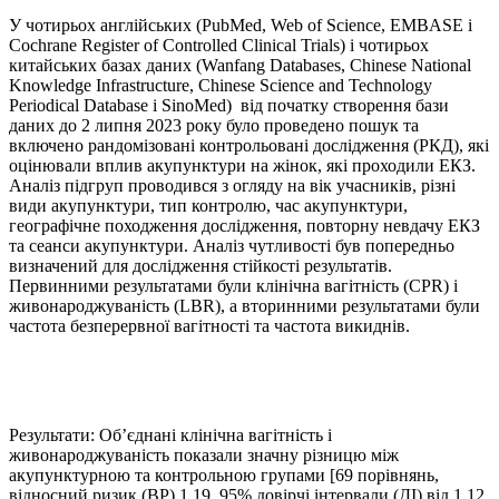
У чотирьох англійських (PubMed, Web of Science, EMBASE і
Cochrane Register of Controlled Clinical Trials) і чотирьох
китайських базах даних (Wanfang Databases, Chinese National
Knowledge Infrastructure, Chinese Science and Technology
Periodical Database і SinoMed) від початку створення бази
даних до 2 липня 2023 року було проведено пошук та
включено рандомізовані контрольовані дослідження (РКД), які
оцінювали вплив акупунктури на жінок, які проходили ЕКЗ.
Аналіз підгруп проводився з огляду на вік учасників, різні
види акупунктури, тип контролю, час акупунктури,
географічне походження дослідження, повторну невдачу ЕКЗ
та сеанси акупунктури. Аналіз чутливості був попередньо
визначений для дослідження стійкості результатів.
Первинними результатами були клінічна вагітність (CPR) і
живонароджуваність (LBR), а вторинними результатами були
частота безперервної вагітності та частота викиднів.
Результати: Об’єднані клінічна вагітність і
живонароджуваність показали значну різницю між
акупунктурною та контрольною групами [69 порівнянь,
відносний ризик (ВР) 1,19, 95% довірчі інтервали (ДІ) від 1,12