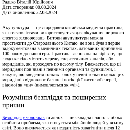
Радько Віталій Юрійович
Дата створення: 08.08.2024
Дата оновлення: 22.08.2024
Акупунктура — це стародавня китайська медична практика,
яка тисячоліттями використовується для лікування широкого
спектра захворювань. Витоки акупунктури можна
простежити до Стародавнього Китаю, де вона була вперше
задокументована в медичних текстах, датованих приблизно
100 роком до нашої ери. Практика заснована на вірі в те, що
людське тіло містить мережу енергетичних каналів, або
меридіанів, які проходять по всьому тілу. Вважається, що ці
меридіани пов’язані з певними органами та функціями, і
кажуть, що введення тонких голок у певні точки вздовж цих
меридіанів відновлює баланс і потік цієї життєвої енергії,
відомої як «ци» (вимовляється як «чі»).
Розуміння безпліддя та поширених
причин
Безпліддя у чоловіків
та жінок — це складна і часто глибоко
особиста проблема, яка стосується мільйонів людей у всьому
світі. Воно визначається як нездатність завагітніти після 12