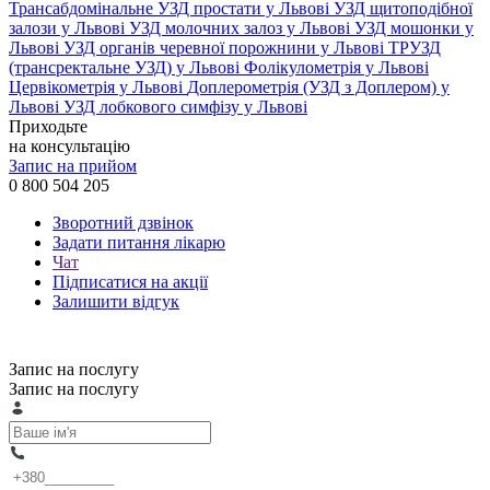
Трансабдомінальне УЗД простати у Львові
УЗД щитоподібної
залози у Львові
УЗД молочних залоз у Львові
УЗД мошонки у
Львові
УЗД органів черевної порожнини у Львові
ТРУЗД
(трансректальне УЗД) у Львові
Фолікулометрія у Львові
Цервікометрія у Львові
Доплерометрія (УЗД з Доплером) у
Львові
УЗД лобкового симфізу у Львові
Приходьте
на консультацію
Запис на прийом
0 800 504 205
Зворотний дзвінок
Задати питання лікарю
Чат
Підписатися на акції
Залишити відгук
Запис на послугу
Запис на послугу