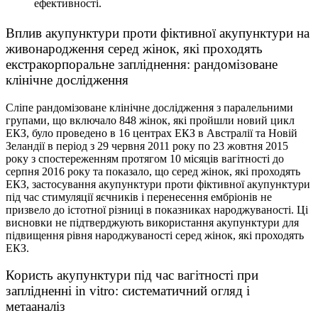
ефективності.
Вплив акупунктури проти фіктивної акупунктури на
живонародження серед жінок, які проходять
екстракорпоральне запліднення: рандомізоване
клінічне дослідження
Сліпе рандомізоване клінічне дослідження з паралельними
групами, що включало 848 жінок, які пройшли новий цикл
ЕКЗ, було проведено в 16 центрах ЕКЗ в Австралії та Новій
Зеландії в період з 29 червня 2011 року по 23 жовтня 2015
року з спостереженням протягом 10 місяців вагітності до
серпня 2016 року та показало, що серед жінок, які проходять
ЕКЗ, застосування акупунктури проти фіктивної акупунктури
під час стимуляції яєчників і перенесення ембріонів не
призвело до істотної різниці в показниках народжуваності. Ці
висновки не підтверджують використання акупунктури для
підвищення рівня народжуваності серед жінок, які проходять
ЕКЗ.
Користь акупунктури під час вагітності при
заплідненні in vitro: систематичний огляд і
метааналіз