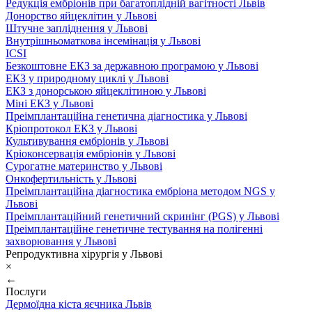
Редукція ембріонів при багатоплідній вагітності Львів
Донорство яйцеклітин у Львові
Штучне запліднення у Львові
Внутрішньоматкова інсемінація у Львові
ICSI
Безкоштовне ЕКЗ за державною програмою у Львові
ЕКЗ у природному циклі у Львові
ЕКЗ з донорською яйцеклітиною у Львові
Міні ЕКЗ у Львові
Преімплантаційна генетична діагностика у Львові
Кріопротокол ЕКЗ у Львові
Культивування ембріонів у Львові
Кріоконсервація ембріонів у Львові
Сурогатне материнство у Львові
Онкофертильність у Львові
Преімплантаційна діагностика ембріона методом NGS у
Львові
Преімплантаційний генетичний скринінг (PGS) у Львові
Преімплантаційне генетичне тестування на полігенні
захворювання у Львові
Репродуктивна хірургія у Львові
×
←
Послуги
Дермоїдна кіста яєчника Львів