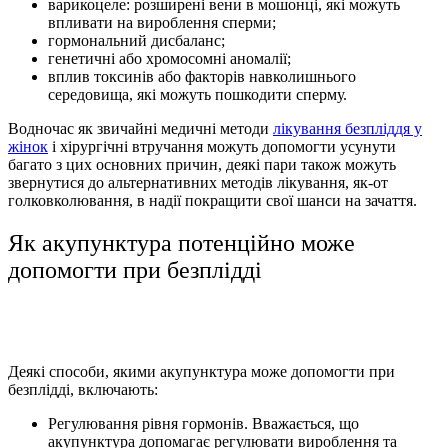
варикоцеле: розширені вени в мошонці, які можуть
впливати на вироблення сперми;
гормональний дисбаланс;
генетичні або хромосомні аномалії;
вплив токсинів або факторів навколишнього
середовища, які можуть пошкодити сперму.
Водночас як звичайні медичні методи
лікування безпліддя у
жінок
і хірургічні втручання можуть допомогти усунути
багато з цих основних причин, деякі пари також можуть
звернутися до альтернативних методів лікування, як-от
голковколювання, в надії покращити свої шанси на зачаття.
Як акупунктура потенційно може
допомогти при безплідді
Деякі способи, якими акупунктура може допомогти при
безплідді, включають:
Регулювання рівня гормонів. Вважається, що
акупунктура допомагає регулювати вироблення та