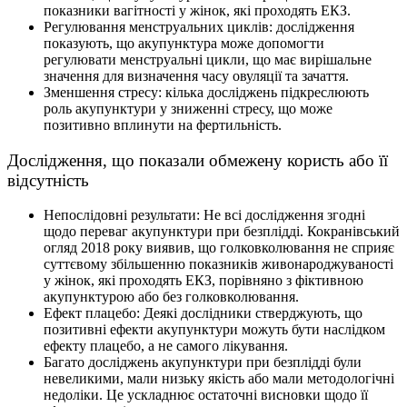
показники вагітності у жінок, які проходять ЕКЗ.
Регулювання менструальних циклів: дослідження
показують, що акупунктура може допомогти
регулювати менструальні цикли, що має вирішальне
значення для визначення часу овуляції та зачаття.
Зменшення стресу: кілька досліджень підкреслюють
роль акупунктури у зниженні стресу, що може
позитивно вплинути на фертильність.
Дослідження, що показали обмежену користь або її
відсутність
Непослідовні результати: Не всі дослідження згодні
щодо переваг акупунктури при безплідді. Кокранівський
огляд 2018 року виявив, що голковколювання не сприяє
суттєвому збільшенню показників живонароджуваності
у жінок, які проходять ЕКЗ, порівняно з фіктивною
акупунктурою або без голковколювання.
Ефект плацебо: Деякі дослідники стверджують, що
позитивні ефекти акупунктури можуть бути наслідком
ефекту плацебо, а не самого лікування.
Багато досліджень акупунктури при безплідді були
невеликими, мали низьку якість або мали методологічні
недоліки. Це ускладнює остаточні висновки щодо її