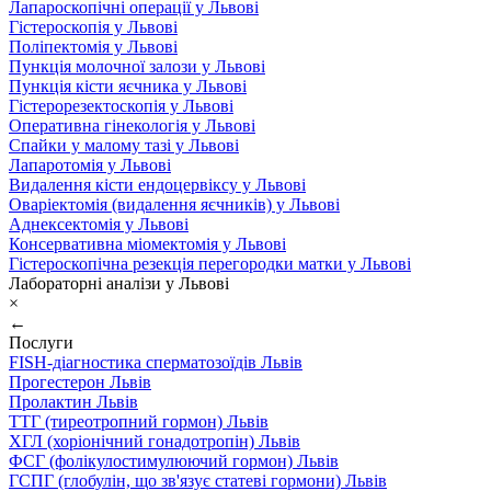
Лапароскопічні операції у Львові
Гістероскопія у Львові
Поліпектомія у Львові
Пункція молочної залози у Львові
Пункція кісти яєчника у Львові
Гістерорезектоскопія у Львові
Оперативна гінекологія у Львові
Спайки у малому тазі у Львові
Лапаротомія у Львові
Видалення кісти ендоцервіксу у Львові
Оваріектомія (видалення яєчників) у Львові
Аднексектомія у Львові
Консервативна міомектомія у Львові
Гістероскопічна резекція перегородки матки у Львові
Лабораторні аналізи у Львові
×
←
Послуги
FISH-діагностика сперматозоїдів Львів
Прогестерон Львів
Пролактин Львів
ТТГ (тиреотропний гормон) Львів
ХГЛ (хоріонічний гонадотропін) Львів
ФСГ (фолікулостимулюючий гормон) Львів
ГСПГ (глобулін, що зв'язує статеві гормони) Львів