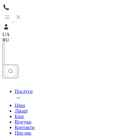
UA
RU
Послуги
Ціни
Лікарі
Блог
Відгуки
Контакти
Про нас