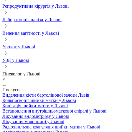
Репродуктивна хірургія у Львові
Лабораторні аналізи у Львові
Ведення вагітності у Львові
Уролог у Львові
УЗД у Львові
Гінеколог у Львові
×
←
Послуги
Видалення кісти бартолінової залози Львів
Кольпоскопія шийки матки у Львові
Конізація шийки матки у Львові
Встановлення внутрішньоматкової спіралі у Львові
Лікування ендометріозу у Львові
Лікування молочниці у Львові
Радіохвильова коагуляція шийки матки у Львові