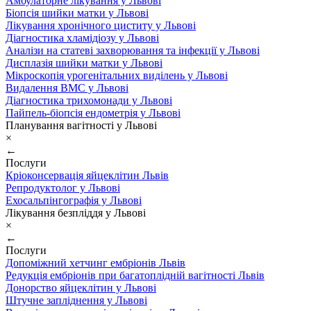
Амбулаторне лікування у Львові
Біопсія шийки матки у Львові
Лікування хронічного циститу у Львові
Діагностика хламідіозу у Львові
Аналізи на статеві захворювання та інфекції у Львові
Дисплазія шийки матки у Львові
Мікроскопія урогенітальних виділень у Львові
Видалення ВМС у Львові
Діагностика трихомонади у Львові
Пайпель-біопсія ендометрія у Львові
Планування вагітності у Львові
×
←
Послуги
Кріоконсервація яйцеклітин Львів
Репродуктолог у Львові
Ехосальпінгографія у Львові
Лікування безпліддя у Львові
×
←
Послуги
Допоміжний хетчинг ембріонів Львів
Редукція ембріонів при багатоплідній вагітності Львів
Донорство яйцеклітин у Львові
Штучне запліднення у Львові