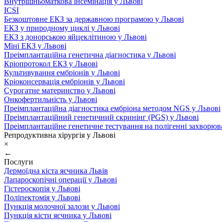
Внутрішньоматкова інсемінація у Львові
ICSI
Безкоштовне ЕКЗ за державною програмою у Львові
ЕКЗ у природному циклі у Львові
ЕКЗ з донорською яйцеклітиною у Львові
Міні ЕКЗ у Львові
Преімплантаційна генетична діагностика у Львові
Кріопротокол ЕКЗ у Львові
Культивування ембріонів у Львові
Кріоконсервація ембріонів у Львові
Сурогатне материнство у Львові
Онкофертильність у Львові
Преімплантаційна діагностика ембріона методом NGS у Львові
Преімплантаційний генетичний скринінг (PGS) у Львові
Преімплантаційне генетичне тестування на полігенні захворюв
Репродуктивна хірургія у Львові
×
←
Послуги
Дермоїдна кіста яєчника Львів
Лапароскопічні операції у Львові
Гістероскопія у Львові
Поліпектомія у Львові
Пункція молочної залози у Львові
Пункція кісти яєчника у Львові