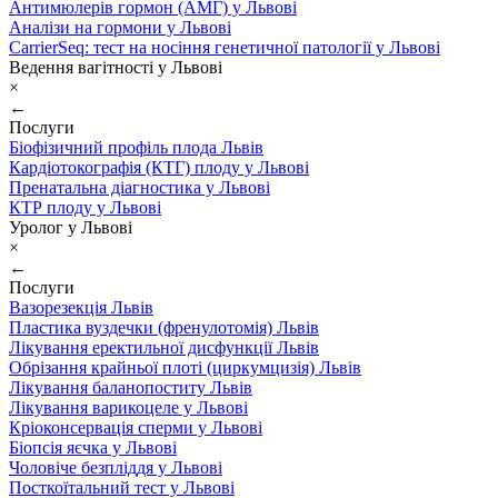
Антимюлерів гормон (АМГ) у Львові
Аналізи на гормони у Львові
CarrierSeq: тест на носіння генетичної патології у Львові
Ведення вагітності у Львові
×
←
Послуги
Біофізичний профіль плода Львів
Кардіотокографія (КТГ) плоду у Львові
Пренатальна діагностика у Львові
КТР плоду у Львові
Уролог у Львові
×
←
Послуги
Вазорезекція Львів
Пластика вуздечки (френулотомія) Львів
Лікування еректильної дисфункції Львів
Обрізання крайньої плоті (циркумцизія) Львів
Лікування баланопоститу Львів
Лікування варикоцеле у Львові
Кріоконсервація сперми у Львові
Біопсія яєчка у Львові
Чоловіче безпліддя у Львові
Посткоїтальний тест у Львові