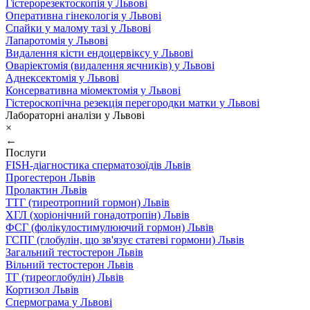
Гістерорезектоскопія у Львові
Оперативна гінекологія у Львові
Спайки у малому тазі у Львові
Лапаротомія у Львові
Видалення кісти ендоцервіксу у Львові
Оваріектомія (видалення яєчників) у Львові
Аднексектомія у Львові
Консервативна міомектомія у Львові
Гістероскопічна резекція перегородки матки у Львові
Лабораторні аналізи у Львові
×
←
Послуги
FISH-діагностика сперматозоїдів Львів
Прогестерон Львів
Пролактин Львів
ТТГ (тиреотропний гормон) Львів
ХГЛ (хоріонічний гонадотропін) Львів
ФСГ (фолікулостимулюючий гормон) Львів
ГСПГ (глобулін, що зв'язує статеві гормони) Львів
Загальний тестостерон Львів
Вільний тестостерон Львів
ТГ (тиреоглобулін) Львів
Кортизол Львів
Спермограма у Львові