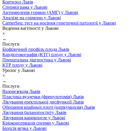
Кортизол Львів
Спермограма у Львові
Антимюлерів гормон (АМГ) у Львові
Аналізи на гормони у Львові
CarrierSeq: тест на носіння генетичної патології у Львові
Ведення вагітності у Львові
×
←
Послуги
Біофізичний профіль плода Львів
Кардіотокографія (КТГ) плоду у Львові
Пренатальна діагностика у Львові
КТР плоду у Львові
Уролог у Львові
×
←
Послуги
Вазорезекція Львів
Пластика вуздечки (френулотомія) Львів
Лікування еректильної дисфункції Львів
Обрізання крайньої плоті (циркумцизія) Львів
Лікування баланопоститу Львів
Лікування варикоцеле у Львові
Кріоконсервація сперми у Львові
Біопсія яєчка у Львові