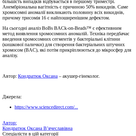
більшість випадків відбувається в першому триместрі.
Анембріональна вагітність є причиною 50% викиднів. Саме
хромосомні аномалії викликають половину всіх викиднів,
причому трисомія 16 є найпоширенішим дефектом.
На сьогоднi аналіз BoBs BACk-on-Beads™ є ефективним
метод виявлення хромосомних аномалій. Техніка передбачає
введення хромосомних сегментів у бактеріальні клітини
(кишкової палички) для створення бактеріальних штучних
хромосом (BAC), які потім прикріплюються до мікросфер для
аналізу.
Автор:
Кондратюк Оксана
– акушер-гінеколог.
Джерела:
https://www.sciencedirect.com/...
Автор:
Кондратюк Оксана В’ячеславівна
Спеціалісти в цій категорії