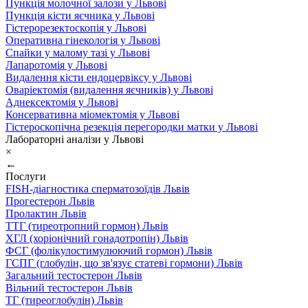
Пункція молочної залози у Львові
Пункція кісти яєчника у Львові
Гістерорезектоскопія у Львові
Оперативна гінекологія у Львові
Спайки у малому тазі у Львові
Лапаротомія у Львові
Видалення кісти ендоцервіксу у Львові
Оваріектомія (видалення яєчників) у Львові
Аднексектомія у Львові
Консервативна міомектомія у Львові
Гістероскопічна резекція перегородки матки у Львові
Лабораторні аналізи у Львові
×
←
Послуги
FISH-діагностика сперматозоїдів Львів
Прогестерон Львів
Пролактин Львів
ТТГ (тиреотропний гормон) Львів
ХГЛ (хоріонічний гонадотропін) Львів
ФСГ (фолікулостимулюючий гормон) Львів
ГСПГ (глобулін, що зв'язує статеві гормони) Львів
Загальний тестостерон Львів
Вільний тестостерон Львів
ТГ (тиреоглобулін) Львів