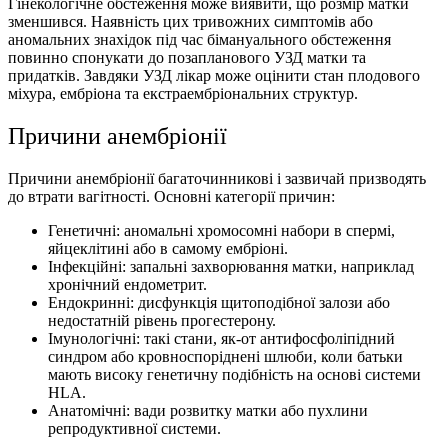
Гiнекологiчне обстеження може виявити, що розмір матки
зменшився. Наявність цих тривожних симптомів або
аномальних знахідок під час бімануального обстеження
повинно спонукати до позапланового УЗД матки та
придатків. Завдяки УЗД лікар може оцінити стан плодового
міхура, ембріона та екстраембріональних структур.
Причини анембріонії
Причини анембріонії багаточинникові і зазвичай призводять
до втрати вагітності. Основні категорії причин:
Генетичні: аномальні хромосомні набори в спермі,
яйцеклітині або в самому ембріоні.
Інфекційні: запальні захворювання матки, наприклад
хронічний ендометрит.
Ендокринні: дисфункція щитоподібної залози або
недостатній рівень прогестерону.
Імунологічні: такі стани, як-от антифосфоліпідний
синдром або кровноспоріднені шлюби, коли батьки
мають високу генетичну подібність на основі системи
HLA.
Анатомічні: вади розвитку матки або пухлини
репродуктивної системи.