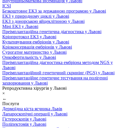
Внутрішньоматкова інсемінація у Львові
ICSI
Безкоштовне ЕКЗ за державною програмою у Львові
ЕКЗ у природному циклі у Львові
ЕКЗ з донорською яйцеклітиною у Львові
Міні ЕКЗ у Львові
Преімплантаційна генетична діагностика у Львові
Кріопротокол ЕКЗ у Львові
Культивування ембріонів у Львові
Кріоконсервація ембріонів у Львові
Сурогатне материнство у Львові
Онкофертильність у Львові
Преімплантаційна діагностика ембріона методом NGS у
Львові
Преімплантаційний генетичний скринінг (PGS) у Львові
Преімплантаційне генетичне тестування на полігенні
захворювання у Львові
Репродуктивна хірургія у Львові
×
←
Послуги
Дермоїдна кіста яєчника Львів
Лапароскопічні операції у Львові
Гістероскопія у Львові
Поліпектомія у Львові