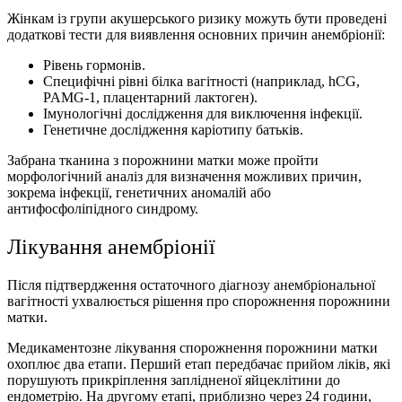
Жінкам із групи акушерського ризику можуть бути проведені
додаткові тести для виявлення основних причин анембріонії:
Рівень гормонів.
Специфічні рівні білка вагітності (наприклад, hCG,
PAMG-1, плацентарний лактоген).
Імунологічні дослідження для виключення інфекції.
Генетичне дослідження каріотипу батьків.
Забрана тканина з порожнини матки може пройти
морфологічний аналіз для визначення можливих причин,
зокрема інфекції, генетичних аномалій або
антифосфоліпідного синдрому.
Лікування анембріонії
Після підтвердження остаточного діагнозу анембріональної
вагітності ухвалюється рішення про спорожнення порожнини
матки.
Медикаментозне лікування спорожнення порожнини матки
охоплює два етапи. Перший етап передбачає прийом ліків, які
порушують прикріплення заплідненої яйцеклітини до
ендометрію. На другому етапі, приблизно через 24 години,