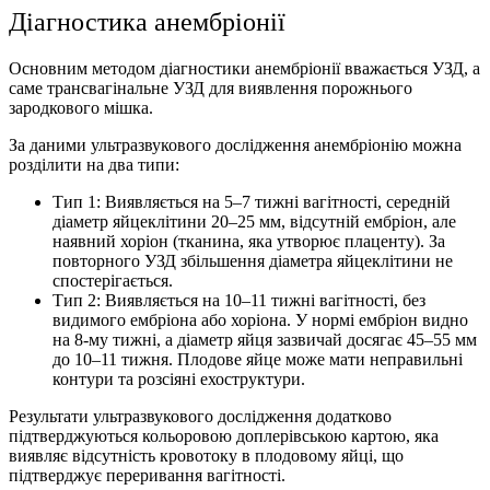
Діагностика анембріонії
Основним методом діагностики анембріонії вважається УЗД, а
саме трансвагінальне УЗД для виявлення порожнього
зародкового мішка.
За даними ультразвукового дослідження анембріонію можна
розділити на два типи:
Тип 1: Виявляється на 5–7 тижні вагітності, середній
діаметр яйцеклітини 20–25 мм, відсутній ембріон, але
наявний хоріон (тканина, яка утворює плаценту). За
повторного УЗД збільшення діаметра яйцеклітини не
спостерігається.
Тип 2: Виявляється на 10–11 тижні вагітності, без
видимого ембріона або хоріона. У нормі ембріон видно
на 8-му тижні, а діаметр яйця зазвичай досягає 45–55 мм
до 10–11 тижня. Плодове яйце може мати неправильні
контури та розсіяні ехоструктури.
Результати ультразвукового дослідження додатково
підтверджуються кольоровою доплерівською картою, яка
виявляє відсутність кровотоку в плодовому яйці, що
підтверджує переривання вагітності.