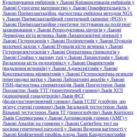
Культивування ембріонів у Львові
Кріоконсервація ембріонів у
Львові
Сурогатне материнство у Львові
Онкофертильність у
Львові
Преімплантаційна діагностика ембріона методом NGS
у Львові
Преімплантаційний генетичний скринінг (PGS) у
Львові
Преімплантаційне генетичне тестування на полігенні
захворювання у Львові
Репродуктивна хірургія у Львові
Дермоїдна кіста яєчника Львів
Лапароскопічні операції у
Львові
Гістероскопія у Львові
Поліпектомія у Львові
Пункція
молочної залози у Львові
Пункція кісти яєчника у Львові
Гістерорезектоскопія у Львові
Оперативна гінекологія у
Львові
Спайки у малому тазі у Львові
Лапаротомія у Львові
Видалення кісти ендоцервіксу у Львові
Оваріектомія
(видалення яєчників) у Львові
Аднексектомія у Львові
Консервативна міомектомія у Львові
Гістероскопічна резекція
перегородки матки у Львові
Лабораторні аналізи у Львові
FISH-діагностика сперматозоїдів Львів
Прогестерон Львів
Пролактин Львів
ТТГ (тиреотропний гормон) Львів
ХГЛ
(хоріонічний гонадотропін) Львів
ФСГ
(фолікулостимулюючий гормон) Львів
ГСПГ (глобулін, що
зв'язує статеві гормони) Львів
Загальний тестостерон Львів
Вільний тестостерон Львів
ТГ (тиреоглобулін) Львів
Кортизол
Львів
Спермограма у Львові
Антимюлерів гормон (АМГ) у
Львові
Аналізи на гормони у Львові
CarrierSeq: тест на
носіння генетичної патології у Львові
Ведення вагітності у
Львові
Біофізичний профіль плода Львів
Кардіотокографія