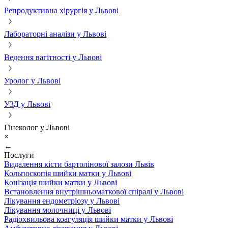
Репродуктивна хірургія у Львові
Лабораторні аналізи у Львові
Ведення вагітності у Львові
Уролог у Львові
УЗД у Львові
Гінеколог у Львові
×
←
Послуги
Видалення кісти бартолінової залози Львів
Кольпоскопія шийки матки у Львові
Конізація шийки матки у Львові
Встановлення внутрішньоматкової спіралі у Львові
Лікування ендометріозу у Львові
Лікування молочниці у Львові
Радіохвильова коагуляція шийки матки у Львові