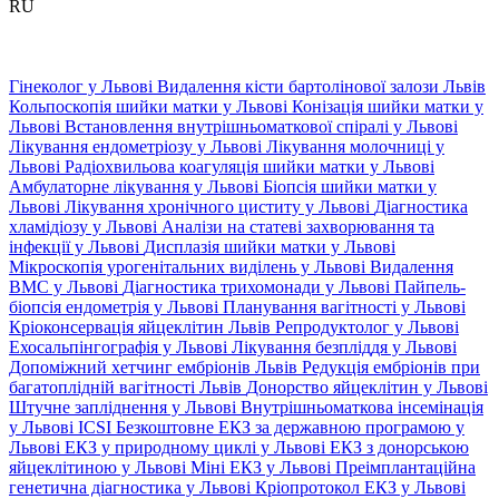
RU
Гінеколог у Львові
Видалення кісти бартолінової залози Львів
Кольпоскопія шийки матки у Львові
Конізація шийки матки у
Львові
Встановлення внутрішньоматкової спіралі у Львові
Лікування ендометріозу у Львові
Лікування молочниці у
Львові
Радіохвильова коагуляція шийки матки у Львові
Амбулаторне лікування у Львові
Біопсія шийки матки у
Львові
Лікування хронічного циститу у Львові
Діагностика
хламідіозу у Львові
Аналізи на статеві захворювання та
інфекції у Львові
Дисплазія шийки матки у Львові
Мікроскопія урогенітальних виділень у Львові
Видалення
ВМС у Львові
Діагностика трихомонади у Львові
Пайпель-
біопсія ендометрія у Львові
Планування вагітності у Львові
Кріоконсервація яйцеклітин Львів
Репродуктолог у Львові
Ехосальпінгографія у Львові
Лікування безпліддя у Львові
Допоміжний хетчинг ембріонів Львів
Редукція ембріонів при
багатоплідній вагітності Львів
Донорство яйцеклітин у Львові
Штучне запліднення у Львові
Внутрішньоматкова інсемінація
у Львові
ICSI
Безкоштовне ЕКЗ за державною програмою у
Львові
ЕКЗ у природному циклі у Львові
ЕКЗ з донорською
яйцеклітиною у Львові
Міні ЕКЗ у Львові
Преімплантаційна
генетична діагностика у Львові
Кріопротокол ЕКЗ у Львові