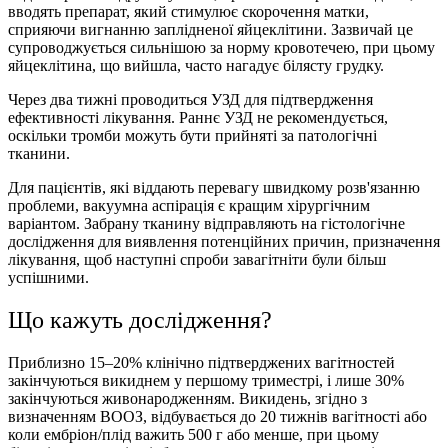
вводять препарат, який стимулює скорочення матки,
сприяючи вигнанню заплідненої яйцеклітини. Зазвичай це
супроводжується сильнішою за норму кровотечею, при цьому
яйцеклітина, що вийшла, часто нагадує білясту грудку.
Через два тижні проводиться УЗД для підтвердження
ефективності лікування. Раннє УЗД не рекомендується,
оскільки тромби можуть бути прийняті за патологічні
тканини.
Для пацієнтів, які віддають перевагу швидкому розв'язанню
проблеми, вакуумна аспірація є кращим хірургічним
варіантом. Забрану тканину відправляють на гістологічне
дослідження для виявлення потенційних причин, призначення
лікування, щоб наступні спроби завагітніти були більш
успішними.
Що кажуть дослiдження?
Приблизно 15–20% клінічно підтверджених вагітностей
закінчуються викиднем у першому триместрі, і лише 30%
закінчуються живонародженням. Викидень, згідно з
визначенням ВООЗ, відбувається до 20 тижнів вагітності або
коли ембріон/плід важить 500 г або менше, при цьому