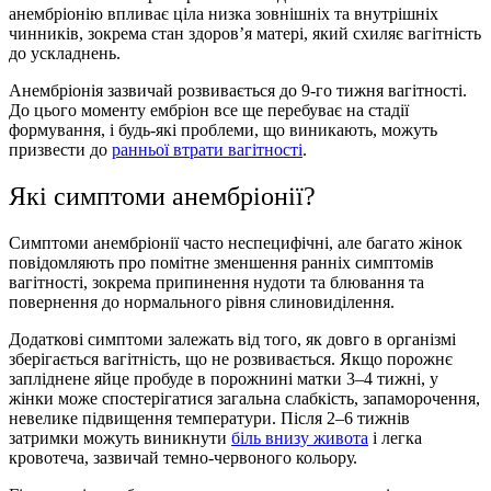
анембріонію впливає ціла низка зовнішніх та внутрішніх
чинників, зокрема стан здоров’я матері, який схиляє вагітність
до ускладнень.
Анембріонія зазвичай розвивається до 9-го тижня вагітності.
До цього моменту ембріон все ще перебуває на стадії
формування, і будь-які проблеми, що виникають, можуть
призвести до
ранньої втрати вагітності
.
Якi симптоми анембріонії?
Симптоми анембріонії часто неспецифічні, але багато жінок
повідомляють про помітне зменшення ранніх симптомів
вагітності, зокрема припинення нудоти та блювання та
повернення до нормального рівня слиновиділення.
Додаткові симптоми залежать від того, як довго в організмі
зберігається вагітність, що не розвивається. Якщо порожнє
запліднене яйце пробуде в порожнині матки 3–4 тижні, у
жінки може спостерігатися загальна слабкість, запаморочення,
невелике підвищення температури. Після 2–6 тижнів
затримки можуть виникнути
біль внизу живота
і легка
кровотеча, зазвичай темно-червоного кольору.