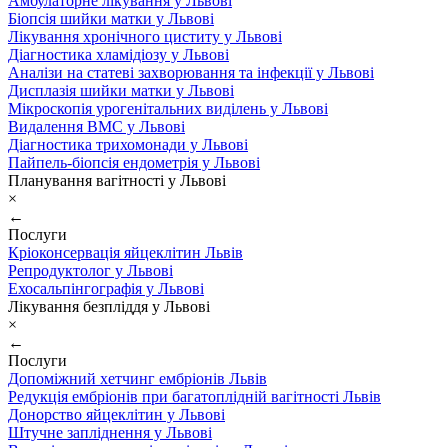
Амбулаторне лікування у Львові
Біопсія шийки матки у Львові
Лікування хронічного циститу у Львові
Діагностика хламідіозу у Львові
Аналізи на статеві захворювання та інфекції у Львові
Дисплазія шийки матки у Львові
Мікроскопія урогенітальних виділень у Львові
Видалення ВМС у Львові
Діагностика трихомонади у Львові
Пайпель-біопсія ендометрія у Львові
Планування вагітності у Львові
×
←
Послуги
Кріоконсервація яйцеклітин Львів
Репродуктолог у Львові
Ехосальпінгографія у Львові
Лікування безпліддя у Львові
×
←
Послуги
Допоміжний хетчинг ембріонів Львів
Редукція ембріонів при багатоплідній вагітності Львів
Донорство яйцеклітин у Львові
Штучне запліднення у Львові