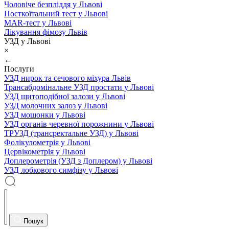
Чоловіче безпліддя у Львові
Посткоїтальний тест у Львові
MAR-тест у Львові
Лікування фімозу Львів
УЗД у Львові
×
←
Послуги
УЗД нирок та сечового міхура Львів
Трансабдомінальне УЗД простати у Львові
УЗД щитоподібної залози у Львові
УЗД молочних залоз у Львові
УЗД мошонки у Львові
УЗД органів черевної порожнини у Львові
ТРУЗД (трансректальне УЗД) у Львові
Фолікулометрія у Львові
Цервікометрія у Львові
Доплерометрія (УЗД з Доплером) у Львові
УЗД лобкового симфізу у Львові
Пошук