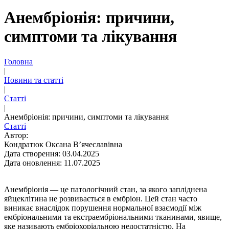
Анембріонія: причини,
симптоми та лікування
Головна
|
Новини та статті
|
Статті
|
Анембріонія: причини, симптоми та лікування
Статті
Автор:
Кондратюк Оксана В’ячеславівна
Дата створення: 03.04.2025
Дата оновлення: 11.07.2025
Анембріонія — це патологічний стан, за якого запліднена
яйцеклітина не розвивається в ембріон. Цей стан часто
виникає внаслідок порушення нормальної взаємодії між
ембріональними та екстраембріональними тканинами, явище,
яке називають ембріохоріальною недостатністю. На