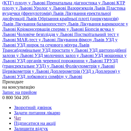
(КТГ) плоду у Львові
Пренатальна діагностика у Львові
КТР
плоду у Львові
Уролог у Львові
Вазорезекція Львів
Пластика
вуздечки (френулотомія) Львів
Лікування еректильної
дисфункції Львів
Обрізання крайньої плоті (циркумцизія)
Львів
Лікування баланопоститу Львів
Лікування варикоцеле у
Львові
Кріоконсервація сперми у Львові
Біопсія яєчка у
Львові
Чоловіче безпліддя у Львові
Посткоїтальний тест у
Львові
MAR-тест у Львові
Лікування фімозу Львів
УЗД у
Львові
УЗД нирок та сечового міхура Львів
Трансабдомінальне УЗД простати у Львові
УЗД щитоподібної
залози у Львові
УЗД молочних залоз у Львові
УЗД мошонки у
Львові
УЗД органів черевної порожнини у Львові
ТРУЗД
(трансректальне УЗД) у Львові
Фолікулометрія у Львові
Цервікометрія у Львові
Доплерометрія (УЗД з Доплером) у
Львові
УЗД лобкового симфізу у Львові
Приходьте
на консультацію
Запис на прийом
0 800 504 205
Зворотний дзвінок
Задати питання лікарю
Чат
Підписатися на акції
Залишити відгук