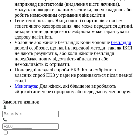
наприклад цистектомія (видалення кісти яєчника),
можуть пошкодити тканину яєчника, що ускладнює або
робить неможливим отримання яйцеклітин.
Генетичні розлади: Якщо один із партнерів є носієм
генетичного захворювання, яке може передатися дитині,
використання донорського ембріона може гарантувати
здорову вагітність.
Чоловіче або жіноче безпліддя: Коли чоловіче
безпліддя
доволі серйозне, що навіть передові методи, такі як ІКСІ,
не дають результатів, або коли жіноче безпліддя
передбачає повну відсутність яйцеклітин або
неможливість їх отримати.
Попередні невдалі спроби ЕКЗ: Коли ембріони з
власних спроб ЕКЗ у пари не розвиваються після певної
стадії.
Менопауза
: Для жінок, які більше не виробляють
яйцеклітини через природну або передчасну менопаузу.
Замовити дзвінок