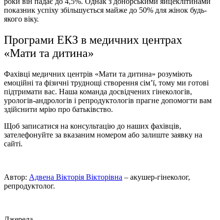
роки він падає до 4,5%. Однак з донорськими яйцеклітинами
показник успіху збільшується майже до 50% для жінок будь-
якого віку.
Програми ЕКЗ в медичних центрах
«Мати та дитина»
Фахiвцi медичних центрів «Мати та дитина» розуміють
емоційні та фізичні труднощі створення сім’ї, тому ми готові
підтримати вас. Наша команда досвідчених гінекологів,
урологів-андрологів і репродуктологів прагне допомогти вам
здійснити мрію про батьківство.
Щоб записатися на консультацію до наших фахівців,
зателефонуйте за вказаним номером або залиште заявку на
сайті.
Автор:
Адвена Вікторія Вікторівна
– акушер-гінеколог,
репродуктолог.
Джерела