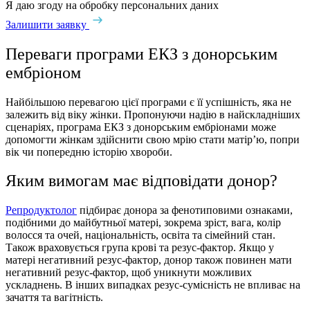
Я даю згоду на обробку персональних даних
Залишити заявку
Переваги програми ЕКЗ з донорським
ембріоном
Найбільшою перевагою цієї програми є її успішність, яка не
залежить від віку жінки. Пропонуючи надію в найскладніших
сценаріях, програма ЕКЗ з донорським ембріонами може
допомогти жінкам здійснити свою мрію стати матір’ю, попри
вік чи попередню історію хвороби.
Яким вимогам має відповідати донор?
Репродуктолог
підбирає донора за фенотиповими ознаками,
подібними до майбутньої матері, зокрема зріст, вага, колір
волосся та очей, національність, освіта та сімейний стан.
Також враховується група крові та резус-фактор. Якщо у
матері негативний резус-фактор, донор також повинен мати
негативний резус-фактор, щоб уникнути можливих
ускладнень. В інших випадках резус-сумісність не впливає на
зачаття та вагітність.