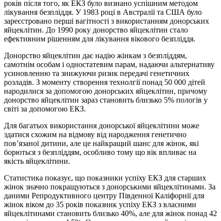
років після того, як ЕКЗ було визнано успішним методом
лікування безпліддя. У 1983 році в Австралії та США було
зареєстровано перші вагітності з використанням донорських
яйцеклітин. До 1990 року донорство яйцеклітин стало
ефективним рішенням для лікування вікового безпліддя.
Донорство яйцеклітин дає надію жінкам з безпліддям,
самотнім особам і одностатевим парам, надаючи альтернативу
усиновленню та знижуючи ризик передачі генетичних
розладів. З моменту створення технолгії понад 50 000 дітей
народилися за допомогою донорських яйцеклітин, причому
донорство яйцеклітин зараз становить близько 5% пологів у
світі за допомогою ЕКЗ.
Для багатьох використання донорської яйцеклітини може
здатися схожим на відмову від народження генетично
пов’язаної дитини, але це найкращий шанс для жінок, які
борються з безпліддям, особливо тому що вік впливає на
якість яйцеклітини.
Статистика показує, що показники успіху ЕКЗ для старших
жінок значно покращуються з донорськими яйцеклітинами. За
даними Репродуктивного центру Південної Каліфорнії для
жінок віком до 35 років показник успіху ЕКЗ з власними
яйцеклітинами становить близько 40%, але для жінок понад 42