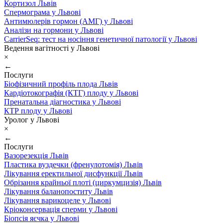
Кортизол Львів
Спермограма у Львові
Антимюлерів гормон (АМГ) у Львові
Аналізи на гормони у Львові
CarrierSeq: тест на носіння генетичної патології у Львові
Ведення вагітності у Львові
×
←
Послуги
Біофізичний профіль плода Львів
Кардіотокографія (КТГ) плоду у Львові
Пренатальна діагностика у Львові
КТР плоду у Львові
Уролог у Львові
×
←
Послуги
Вазорезекція Львів
Пластика вуздечки (френулотомія) Львів
Лікування еректильної дисфункції Львів
Обрізання крайньої плоті (циркумцизія) Львів
Лікування баланопоститу Львів
Лікування варикоцеле у Львові
Кріоконсервація сперми у Львові
Біопсія яєчка у Львові