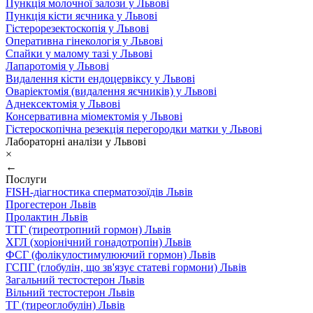
Пункція молочної залози у Львові
Пункція кісти яєчника у Львові
Гістерорезектоскопія у Львові
Оперативна гінекологія у Львові
Спайки у малому тазі у Львові
Лапаротомія у Львові
Видалення кісти ендоцервіксу у Львові
Оваріектомія (видалення яєчників) у Львові
Аднексектомія у Львові
Консервативна міомектомія у Львові
Гістероскопічна резекція перегородки матки у Львові
Лабораторні аналізи у Львові
×
←
Послуги
FISH-діагностика сперматозоїдів Львів
Прогестерон Львів
Пролактин Львів
ТТГ (тиреотропний гормон) Львів
ХГЛ (хоріонічний гонадотропін) Львів
ФСГ (фолікулостимулюючий гормон) Львів
ГСПГ (глобулін, що зв'язує статеві гормони) Львів
Загальний тестостерон Львів
Вільний тестостерон Львів
ТГ (тиреоглобулін) Львів