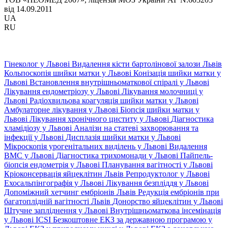
від 14.09.2011
UA
RU
Гінеколог у Львові
Видалення кісти бартолінової залози Львів
Кольпоскопія шийки матки у Львові
Конізація шийки матки у
Львові
Встановлення внутрішньоматкової спіралі у Львові
Лікування ендометріозу у Львові
Лікування молочниці у
Львові
Радіохвильова коагуляція шийки матки у Львові
Амбулаторне лікування у Львові
Біопсія шийки матки у
Львові
Лікування хронічного циститу у Львові
Діагностика
хламідіозу у Львові
Аналізи на статеві захворювання та
інфекції у Львові
Дисплазія шийки матки у Львові
Мікроскопія урогенітальних виділень у Львові
Видалення
ВМС у Львові
Діагностика трихомонади у Львові
Пайпель-
біопсія ендометрія у Львові
Планування вагітності у Львові
Кріоконсервація яйцеклітин Львів
Репродуктолог у Львові
Ехосальпінгографія у Львові
Лікування безпліддя у Львові
Допоміжний хетчинг ембріонів Львів
Редукція ембріонів при
багатоплідній вагітності Львів
Донорство яйцеклітин у Львові
Штучне запліднення у Львові
Внутрішньоматкова інсемінація
у Львові
ICSI
Безкоштовне ЕКЗ за державною програмою у