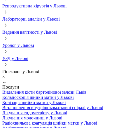
Репродуктивна хірургія у Львові
Лабораторні аналізи у Львові
Ведення вагітності у Львові
Уролог у Львові
УЗД у Львові
Гінеколог у Львові
×
←
Послуги
Видалення кісти бартолінової залози Львів
Кольпоскопія шийки матки у Львові
Конізація шийки матки у Львові
Встановлення внутрішньоматкової спіралі у Львові
Лікування ендометріозу у Львові
Лікування молочниці у Львові
Радіохвильова коагуляція шийки матки у Львові