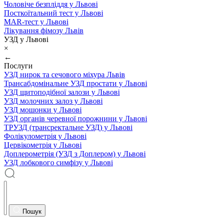
Чоловіче безпліддя у Львові
Посткоїтальний тест у Львові
MAR-тест у Львові
Лікування фімозу Львів
УЗД у Львові
×
←
Послуги
УЗД нирок та сечового міхура Львів
Трансабдомінальне УЗД простати у Львові
УЗД щитоподібної залози у Львові
УЗД молочних залоз у Львові
УЗД мошонки у Львові
УЗД органів черевної порожнини у Львові
ТРУЗД (трансректальне УЗД) у Львові
Фолікулометрія у Львові
Цервікометрія у Львові
Доплерометрія (УЗД з Доплером) у Львові
УЗД лобкового симфізу у Львові
Пошук