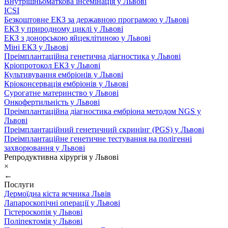
Внутрішньоматкова інсемінація у Львові
ICSI
Безкоштовне ЕКЗ за державною програмою у Львові
ЕКЗ у природному циклі у Львові
ЕКЗ з донорською яйцеклітиною у Львові
Міні ЕКЗ у Львові
Преімплантаційна генетична діагностика у Львові
Кріопротокол ЕКЗ у Львові
Культивування ембріонів у Львові
Кріоконсервація ембріонів у Львові
Сурогатне материнство у Львові
Онкофертильність у Львові
Преімплантаційна діагностика ембріона методом NGS у
Львові
Преімплантаційний генетичний скринінг (PGS) у Львові
Преімплантаційне генетичне тестування на полігенні
захворювання у Львові
Репродуктивна хірургія у Львові
×
←
Послуги
Дермоїдна кіста яєчника Львів
Лапароскопічні операції у Львові
Гістероскопія у Львові
Поліпектомія у Львові