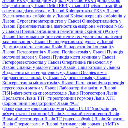
Львові
ЕКЗ у природному циклі у Львові
ЕКЗ з донорською
яйцеклітиною у Львові
Міні ЕКЗ у Львові
Преімплантаційна
генетична діагностика у Львові
Кріопротокол ЕКЗ у Львові
Культивування ембріонів у Львові
Кріоконсервація ембріонів у
Львові
Сурогатне материнство у Львові
Онкофертильність у
Львові
Преімплантаційна діагностика ембріона методом NGS
у Львові
Преімплантаційний генетичний скринінг (PGS) у
Львові
Преімплантаційне генетичне тестування на полігенні
захворювання у Львові
Репродуктивна хірургія у Львові
Дермоїдна кіста яєчника Львів
Лапароскопічні операції у
Львові
Гістероскопія у Львові
Поліпектомія у Львові
Пункція
молочної залози у Львові
Пункція кісти яєчника у Львові
Гістерорезектоскопія у Львові
Оперативна гінекологія у
Львові
Спайки у малому тазі у Львові
Лапаротомія у Львові
Видалення кісти ендоцервіксу у Львові
Оваріектомія
(видалення яєчників) у Львові
Аднексектомія у Львові
Консервативна міомектомія у Львові
Гістероскопічна резекція
перегородки матки у Львові
Лабораторні аналізи у Львові
FISH-діагностика сперматозоїдів Львів
Прогестерон Львів
Пролактин Львів
ТТГ (тиреотропний гормон) Львів
ХГЛ
(хоріонічний гонадотропін) Львів
ФСГ
(фолікулостимулюючий гормон) Львів
ГСПГ (глобулін, що
зв'язує статеві гормони) Львів
Загальний тестостерон Львів
Вільний тестостерон Львів
ТГ (тиреоглобулін) Львів
Кортизол
Львів
Спермограма у Львові
Антимюлерів гормон (АМГ) у