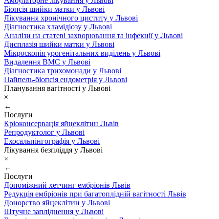
Амбулаторне лікування у Львові
Біопсія шийки матки у Львові
Лікування хронічного циститу у Львові
Діагностика хламідіозу у Львові
Аналізи на статеві захворювання та інфекції у Львові
Дисплазія шийки матки у Львові
Мікроскопія урогенітальних виділень у Львові
Видалення ВМС у Львові
Діагностика трихомонади у Львові
Пайпель-біопсія ендометрія у Львові
Планування вагітності у Львові
×
←
Послуги
Кріоконсервація яйцеклітин Львів
Репродуктолог у Львові
Ехосальпінгографія у Львові
Лікування безпліддя у Львові
×
←
Послуги
Допоміжний хетчинг ембріонів Львів
Редукція ембріонів при багатоплідній вагітності Львів
Донорство яйцеклітин у Львові
Штучне запліднення у Львові