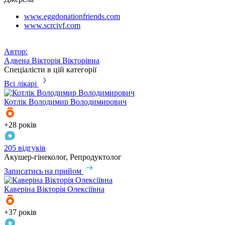
www.eggdonationfriends.com
www.scrcivf.com
Автор:
Адвена Вікторія Вікторівна
Спеціалісти в цій категорії
Всі лікарі
Котлік
Володимир Володимирович
+28 років
205 відгуків
Акушер-гінеколог, Репродуктолог
Записатись на прийом
Каверіна
Вікторія Олексіївна
+37 років