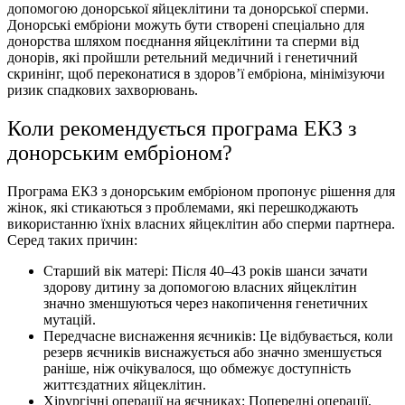
допомогою донорської яйцеклітини та донорської сперми.
Донорські ембріони можуть бути створені спеціально для
донорства шляхом поєднання яйцеклітини та сперми від
донорів, які пройшли ретельний медичний і генетичний
скринінг, щоб переконатися в здоров’ї ембріона, мінімізуючи
ризик спадкових захворювань.
Коли рекомендується програма ЕКЗ з
донорським ембріоном?
Програма ЕКЗ з донорським ембріоном пропонує рішення для
жінок, які стикаються з проблемами, які перешкоджають
використанню їхніх власних яйцеклітин або сперми партнера.
Серед таких причин:
Старший вік матері: Після 40–43 років шанси зачати
здорову дитину за допомогою власних яйцеклітин
значно зменшуються через накопичення генетичних
мутацій.
Передчасне виснаження яєчників: Це відбувається, коли
резерв яєчників виснажується або значно зменшується
раніше, ніж очікувалося, що обмежує доступність
життєздатних яйцеклітин.
Хiрургiчнi операцiї на яєчниках: Попередні операції,