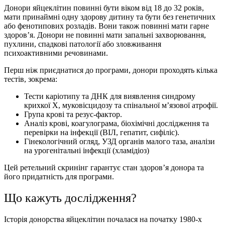
Донори яйцеклітин повинні бути віком від 18 до 32 років,
мати принаймні одну здорову дитину та бути без генетичних
або фенотипових розладів. Вони також повинні мати гарне
здоров’я. Донори не повинні мати запальні захворювання,
пухлини, спадкові патології або зловживання
психоактивними речовинами.
Перш ніж приєднатися до програми, донори проходять кілька
тестів, зокрема:
Тести каріотипу та ДНК для виявлення синдрому
крихкої X, муковісцидозу та спінальної м’язової атрофії.
Група крові та резус-фактор.
Аналіз крові, коагулограма, біохімічні дослідження та
перевірки на інфекції (ВІЛ, гепатит, сифіліс).
Гінекологічний огляд, УЗД органів малого таза, аналізи
на урогенітальні інфекції (хламідіоз)
Цей ретельний скринінг гарантує стан здоров’я донора та
його придатність для програми.
Що кажуть дослiдження?
Історія донорства яйцеклітин почалася на початку 1980-х