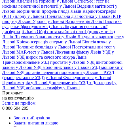
Львові
Аналізи на гормони у Львові
CarrierSeq: тест на
носіння генетичної патології у Львові
Ведення вагітності у
Львові
Біофізичний профіль плода Львів
Кардіотокографія
(КТГ) плоду у Львові
Пренатальна діагностика у Львові
КТР
плоду у Львові
Уролог у Львові
Вазорезекція Львів
Пластика
вуздечки (френулотомія) Львів
Лікування еректильної
дисфункції Львів
Обрізання крайньої плоті (циркумцизія)
Львів
Лікування баланопоститу Львів
Лікування варикоцеле у
Львові
Кріоконсервація сперми у Львові
Біопсія яєчка у
Львові
Чоловіче безпліддя у Львові
Посткоїтальний тест у
Львові
MAR-тест у Львові
Лікування фімозу Львів
УЗД у
Львові
УЗД нирок та сечового міхура Львів
Трансабдомінальне УЗД простати у Львові
УЗД щитоподібної
залози у Львові
УЗД молочних залоз у Львові
УЗД мошонки у
Львові
УЗД органів черевної порожнини у Львові
ТРУЗД
(трансректальне УЗД) у Львові
Фолікулометрія у Львові
Цервікометрія у Львові
Доплерометрія (УЗД з Доплером) у
Львові
УЗД лобкового симфізу у Львові
Приходьте
на консультацію
Запис на прийом
0 800 504 205
Зворотний дзвінок
Задати питання лікарю