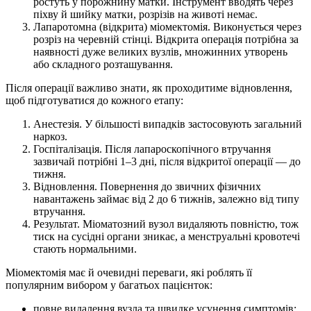
ростуть у порожнину матки. Інструмент вводять через
піхву й шийку матки, розрізів на животі немає.
Лапаротомна (відкрита) міомектомія. Виконується через
розріз на черевній стінці. Відкрита операція потрібна за
наявності дуже великих вузлів, множинних утворень
або складного розташування.
Після операції важливо знати, як проходитиме відновлення,
щоб підготуватися до кожного етапу:
Анестезія. У більшості випадків застосовують загальний
наркоз.
Госпіталізація. Після лапароскопічного втручання
зазвичай потрібні 1–3 дні, після відкритої операції — до
тижня.
Відновлення. Повернення до звичних фізичних
навантажень займає від 2 до 6 тижнів, залежно від типу
втручання.
Результат. Міоматозний вузол видаляють повністю, тож
тиск на сусідні органи зникає, а менструальні кровотечі
стають нормальними.
Міомектомія має й очевидні переваги, які роблять її
популярним вибором у багатьох пацієнток:
повне видалення вузла та швидке усунення симптомів;