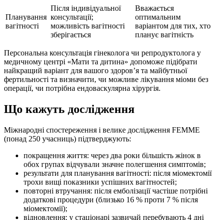
Після індивідуальної
Вважається
Планування
консультації;
оптимальним
вагітності
можливість вагітності
варіантом для тих, хто
зберігається
планує вагітність
Персональна консультація гінеколога чи репродуктолога у
медичному центрі «Мати та дитина» допоможе підібрати
найкращий варіант для вашого здоров’я та майбутньої
фертильності та визначити, чи можливе лікування міоми без
операції, чи потрібна ендоваскулярна хірургія.
Що кажуть дослідження
Міжнародні спостереження і велике дослідження FEMME
(понад 250 учасниць) підтверджують:
покращення життя: через два роки більшість жінок в
обох групах відчували значне полегшення симптомів;
результати для планування вагітності: після міомектомії
трохи вищі показники успішних вагітностей;
повторні втручання: після емболізації частіше потрібні
додаткові процедури (близько 16 % проти 7 % після
міомектомії);
відновлення: у стаціонарі зазвичай перебувають 4 дні