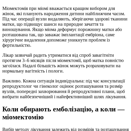
Міомектомія при міомі вважається кращим вибором для
жінок, які планують народження дитини найближчим часом.
Під час операції вузли видаляють, зберігаючи здорові тканини
матки, що підвищує шанси на природне зачаття та
виношування. Якщо міома деформує порожнину матки або
розташована так, що заважає імплантації ембріона, саме
хірургічне видалення допоможе уникнути проблем із
фертильністю.
Лікар зазвичай радить утриматися від спроб завагітніти
протягом 3–6 місяців після міомектомії, щоб матка повністю
загоїлася. Надалі більшість жінок можуть розраховувати на
нормальну вагітність і пологи.
Важливо. Кожна ситуація індивідуальна: під час консультації
репродуктолог чи гінеколог оцінює розташування та розмір
вузлів, попередні захворювання й репродуктивні плани, щоб
вибрати найбезпечніший і найефективніший шлях лікування.
Коли обирають емболізацію, а коли —
міомектомію
Вибір методу лікування залежить від розмірів та розташування