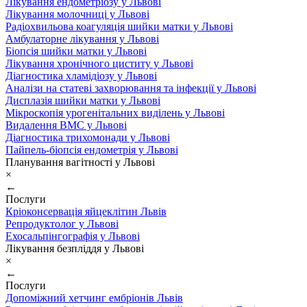
Лікування ендометріозу у Львові
Лікування молочниці у Львові
Радіохвильова коагуляція шийки матки у Львові
Амбулаторне лікування у Львові
Біопсія шийки матки у Львові
Лікування хронічного циститу у Львові
Діагностика хламідіозу у Львові
Аналізи на статеві захворювання та інфекції у Львові
Дисплазія шийки матки у Львові
Мікроскопія урогенітальних виділень у Львові
Видалення ВМС у Львові
Діагностика трихомонади у Львові
Пайпель-біопсія ендометрія у Львові
Планування вагітності у Львові
×
←
Послуги
Кріоконсервація яйцеклітин Львів
Репродуктолог у Львові
Ехосальпінгографія у Львові
Лікування безпліддя у Львові
×
←
Послуги
Допоміжний хетчинг ембріонів Львів