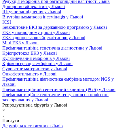
Редукція ембріонів при багатоплідній вагітності Львів
Донорство яйцеклітин у Львові
Штучне запліднення у Львові
Внутрішньоматкова інсемінація у Львові
ICSI
Безкоштовне ЕКЗ за державною програмою у Львові
ЕКЗ у природному циклі у Львові
ЕКЗ з донорською яйцеклітиною у Львові
Міні ЕКЗ у Львові
Преімплантаційна генетична діагностика у Львові
Кріопротокол ЕКЗ у Львові
Культивування ембріонів у Львові
Кріоконсервація ембріонів у Львові
Сурогатне материнство у Львові
Онкофертильність у Львові
Преімплантаційна діагностика ембріона методом NGS у
Львові
Преімплантаційний генетичний скринінг (PGS) у Львові
Преімплантаційне генетичне тестування на полігенні
захворювання у Львові
Репродуктивна хірургія у Львові
×
←
Послуги
Дермоїдна кіста яєчника Львів