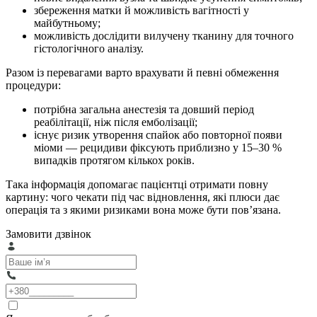
збереження матки й можливість вагітності у
майбутньому;
можливість дослідити вилучену тканину для точного
гістологічного аналізу.
Разом із перевагами варто врахувати й певні обмеження
процедури:
потрібна загальна анестезія та довший період
реабілітації, ніж після емболізації;
існує ризик утворення спайок або повторної появи
міоми — рецидиви фіксують приблизно у 15–30 %
випадків протягом кількох років.
Така інформація допомагає пацієнтці отримати повну
картину: чого чекати під час відновлення, які плюси дає
операція та з якими ризиками вона може бути пов’язана.
Замовити дзвінок