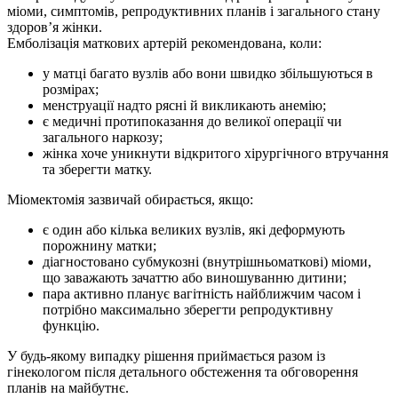
міоми, симптомів, репродуктивних планів і загального стану
здоров’я жінки.
Емболізація маткових артерій рекомендована, коли:
у матці багато вузлів або вони швидко збільшуються в
розмірах;
менструації надто рясні й викликають анемію;
є медичні протипоказання до великої операції чи
загального наркозу;
жінка хоче уникнути відкритого хірургічного втручання
та зберегти матку.
Міомектомія зазвичай обирається, якщо:
є один або кілька великих вузлів, які деформують
порожнину матки;
діагностовано субмукозні (внутрішньоматкові) міоми,
що заважають зачаттю або виношуванню дитини;
пара активно планує вагітність найближчим часом і
потрібно максимально зберегти репродуктивну
функцію.
У будь-якому випадку рішення приймається разом із
гінекологом після детального обстеження та обговорення
планів на майбутнє.