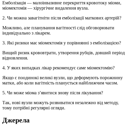
Емболізація — малоінвазивне перекриття кровотоку міоми,
міомектомія — хірургічне видалення вузла.
2. Чи можна завагітніти після емболізації маткових артерій?
Можливо, але планування вагітності слід обговорювати
індивідуально з лікарем.
3. Які ризики має міомектомія у порівнянні з емболізацією?
Вищий ризик крововтрати, утворення рубців, довший період
відновлення.
4. У яких випадках лікар рекомендує саме міомектомію?
Якщо є поодинокі великі вузли, що деформують порожнину
матки, або коли вагітність планується найближчим часом.
5. Чи може міома з’явитися знову після лікування?
Так, нові вузли можуть розвиватися незалежно від методу,
тому потрібні регулярні огляди.
Джерела