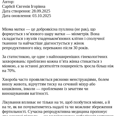
Автор:
Сарбєй Євгенія Ігорівна
Дата створення: 28.09.2025
Дата оновлення: 03.10.2025
Міома матки — це доброякісна пухлина (не рак), що
формується з м’язового шару матки — міометрія. Вона
складається з вузлів гладеньком'язових клітин і сполучної
тканини та найчастіше діагностується у жінок
репродуктивного віку, переважно після 30 років.
За статистикою, це одне з найпоширеніших гінекологічних
захворювань: приблизно кожна п’ята жінка стикається з
міомою, а за останні десятиліття поширеність зросла більш ніж
на 70%.
Хвороба часто проявляється рясними менструаціями, болем
внизу живота, відчуттям тиску на сечовий міхур або
кишківник, інколи — проблемами із зачаттям чи
виношуванням вагітності.
Лікування впливає не тільки на те, щоб позбутися міоми, а й
на те, як ви почуватиметесь надалі та чи можливе збереження
фертильності. Сучасна репродуктивна медицина пропонує