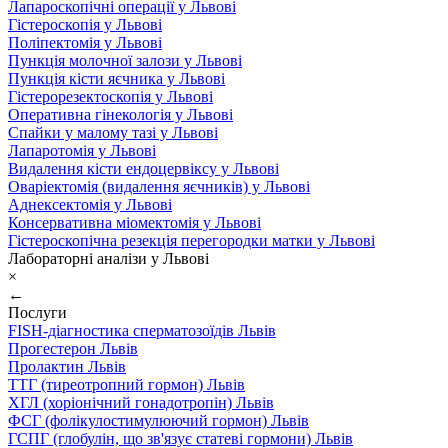
Лапароскопічні операції у Львові
Гістероскопія у Львові
Поліпектомія у Львові
Пункція молочної залози у Львові
Пункція кісти яєчника у Львові
Гістерорезектоскопія у Львові
Оперативна гінекологія у Львові
Спайки у малому тазі у Львові
Лапаротомія у Львові
Видалення кісти ендоцервіксу у Львові
Оваріектомія (видалення яєчників) у Львові
Аднексектомія у Львові
Консервативна міомектомія у Львові
Гістероскопічна резекція перегородки матки у Львові
Лабораторні аналізи у Львові
×
←
Послуги
FISH-діагностика сперматозоїдів Львів
Прогестерон Львів
Пролактин Львів
ТТГ (тиреотропний гормон) Львів
ХГЛ (хоріонічний гонадотропін) Львів
ФСГ (фолікулостимулюючий гормон) Львів
ГСПГ (глобулін, що зв'язує статеві гормони) Львів