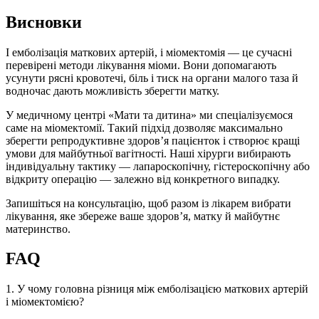
Висновки
І емболізація маткових артерій, і міомектомія — це сучасні
перевірені методи лікування міоми. Вони допомагають
усунути рясні кровотечі, біль і тиск на органи малого таза й
водночас дають можливість зберегти матку.
У медичному центрі «Мати та дитина» ми спеціалізуємося
саме на міомектомії. Такий підхід дозволяє максимально
зберегти репродуктивне здоров’я пацієнток і створює кращі
умови для майбутньої вагітності. Наші хірурги вибирають
індивідуальну тактику — лапароскопічну, гістероскопічну або
відкриту операцію — залежно від конкретного випадку.
Запишіться на консультацію, щоб разом із лікарем вибрати
лікування, яке збереже ваше здоров’я, матку й майбутнє
материнство.
FAQ
1. У чому головна різниця між емболізацією маткових артерій
і міомектомією?