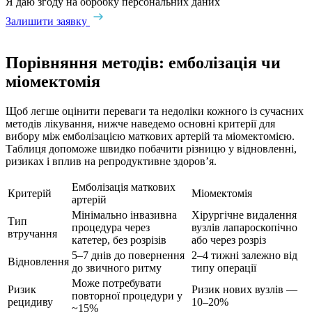
Я даю згоду на обробку персональних даних
Залишити заявку
Порівняння методів: емболізація чи
міомектомія
Щоб легше оцінити переваги та недоліки кожного із сучасних
методів лікування, нижче наведемо основні критерії для
вибору між емболізацією маткових артерій та міомектомією.
Таблиця допоможе швидко побачити різницю у відновленні,
ризиках і вплив на репродуктивне здоров’я.
Емболізація маткових
Критерій
Міомектомія
артерій
Мінімально інвазивна
Хірургічне видалення
Тип
процедура через
вузлів лапароскопічно
втручання
катетер, без розрізів
або через розріз
5–7 днів до повернення
2–4 тижні залежно від
Відновлення
до звичного ритму
типу операції
Може потребувати
Ризик
Ризик нових вузлів —
повторної процедури у
рецидиву
10–20%
~15%