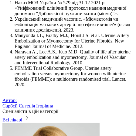
Наказ МОЗ України № 579 від 31.12.2021 р.
«Уніфікований клінічний протокол надання медичної
допомоги “Доброякісні пухлини матки (міома)”».
Український медичний часопис. «Міомектомія чи
емболізація маткових артерій: що ефективніше?» (огляд
клінічних досліджень), 2023.
Manyonda I.T., Bratby M.J., Horst J.S. et al. Uterine-Artery
Embolization or Myomectomy for Uterine Fibroids. New
England Journal of Medicine. 2012.
Narayan A., Lee A.S., Kuo M.D. Quality of life after uterine
artery embolization and myomectomy. Journal of Vascular
and Interventional Radiology. 2010.
FEMME Trial Collaborative Group. Uterine artery
embolisation versus myomectomy for women with uterine
fibroids (FEMME): a multicentre randomised trial. Lancet.
2020.
Автор:
Сарбєй Євгенія Ігорівна
Спеціалісти в цій категорії
Всі лікарі