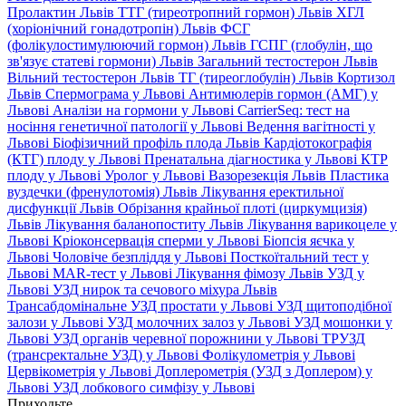
Пролактин Львів
ТТГ (тиреотропний гормон) Львів
ХГЛ
(хоріонічний гонадотропін) Львів
ФСГ
(фолікулостимулюючий гормон) Львів
ГСПГ (глобулін, що
зв'язує статеві гормони) Львів
Загальний тестостерон Львів
Вільний тестостерон Львів
ТГ (тиреоглобулін) Львів
Кортизол
Львів
Спермограма у Львові
Антимюлерів гормон (АМГ) у
Львові
Аналізи на гормони у Львові
CarrierSeq: тест на
носіння генетичної патології у Львові
Ведення вагітності у
Львові
Біофізичний профіль плода Львів
Кардіотокографія
(КТГ) плоду у Львові
Пренатальна діагностика у Львові
КТР
плоду у Львові
Уролог у Львові
Вазорезекція Львів
Пластика
вуздечки (френулотомія) Львів
Лікування еректильної
дисфункції Львів
Обрізання крайньої плоті (циркумцизія)
Львів
Лікування баланопоститу Львів
Лікування варикоцеле у
Львові
Кріоконсервація сперми у Львові
Біопсія яєчка у
Львові
Чоловіче безпліддя у Львові
Посткоїтальний тест у
Львові
MAR-тест у Львові
Лікування фімозу Львів
УЗД у
Львові
УЗД нирок та сечового міхура Львів
Трансабдомінальне УЗД простати у Львові
УЗД щитоподібної
залози у Львові
УЗД молочних залоз у Львові
УЗД мошонки у
Львові
УЗД органів черевної порожнини у Львові
ТРУЗД
(трансректальне УЗД) у Львові
Фолікулометрія у Львові
Цервікометрія у Львові
Доплерометрія (УЗД з Доплером) у
Львові
УЗД лобкового симфізу у Львові
Приходьте