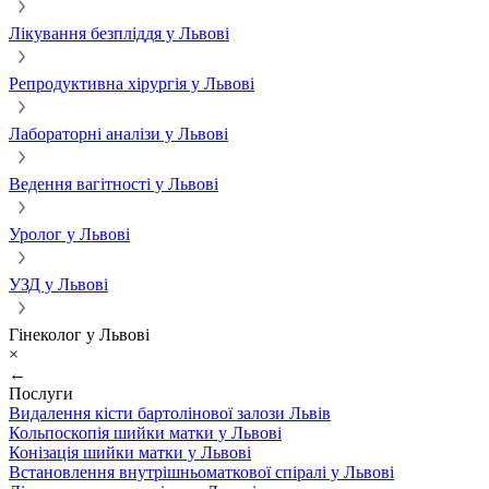
Лікування безпліддя у Львові
Репродуктивна хірургія у Львові
Лабораторні аналізи у Львові
Ведення вагітності у Львові
Уролог у Львові
УЗД у Львові
Гінеколог у Львові
×
←
Послуги
Видалення кісти бартолінової залози Львів
Кольпоскопія шийки матки у Львові
Конізація шийки матки у Львові
Встановлення внутрішньоматкової спіралі у Львові