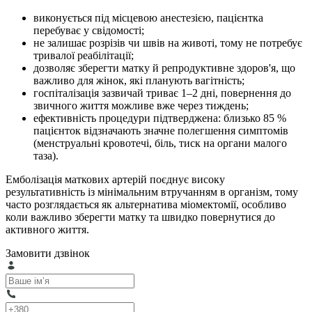
виконується під місцевою анестезією, пацієнтка
перебуває у свідомості;
не залишає розрізів чи швів на животі, тому не потребує
тривалої реабілітації;
дозволяє зберегти матку й репродуктивне здоров'я, що
важливо для жінок, які планують вагітність;
госпіталізація зазвичай триває 1–2 дні, повернення до
звичного життя можливе вже через тиждень;
ефективність процедури підтверджена: близько 85 %
пацієнток відзначають значне полегшення симптомів
(менструальні кровотечі, біль, тиск на органи малого
таза).
Емболізація маткових артерій поєднує високу
результативність із мінімальним втручанням в організм, тому
часто розглядається як альтернатива міомектомії, особливо
коли важливо зберегти матку та швидко повернутися до
активного життя.
Замовити дзвінок