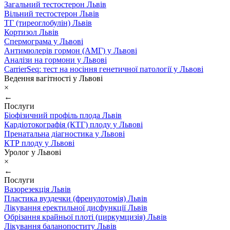
Загальний тестостерон Львів
Вільний тестостерон Львів
ТГ (тиреоглобулін) Львів
Кортизол Львів
Спермограма у Львові
Антимюлерів гормон (АМГ) у Львові
Аналізи на гормони у Львові
CarrierSeq: тест на носіння генетичної патології у Львові
Ведення вагітності у Львові
×
←
Послуги
Біофізичний профіль плода Львів
Кардіотокографія (КТГ) плоду у Львові
Пренатальна діагностика у Львові
КТР плоду у Львові
Уролог у Львові
×
←
Послуги
Вазорезекція Львів
Пластика вуздечки (френулотомія) Львів
Лікування еректильної дисфункції Львів
Обрізання крайньої плоті (циркумцизія) Львів
Лікування баланопоститу Львів