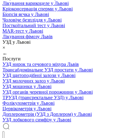
Лікування варикоцеле у Львові
Кріоконсервація сперми у Львові
Біопсія яєчка у Львові
Чоловіче безпліддя у Львові
Посткоїтальний тест у Львові
MAR-тест у Львові
Лікування фімозу Львів
УЗД у Львові
×
←
Послуги
УЗД нирок та сечового міхура Львів
Трансабдомінальне УЗД простати у Львові
УЗД щитоподібної залози у Львові
УЗД молочних залоз у Львові
УЗД мошонки у Львові
УЗД органів черевної порожнини у Львові
ТРУЗД (трансректальне УЗД) у Львові
Фолікулометрія у Львові
Цервікометрія у Львові
Доплерометрія (УЗД з Доплером) у Львові
УЗД лобкового симфізу у Львові