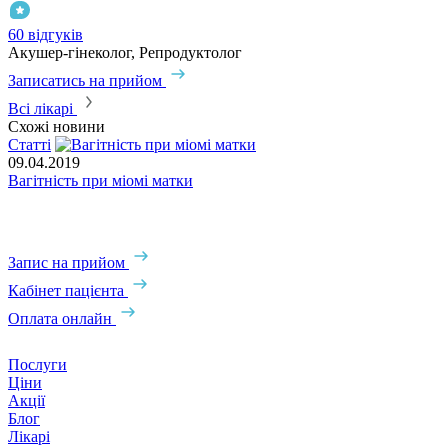
60 відгуків
5
Акушер-гінеколог, Репродуктолог
А
Записатись на прийом
З
Всі лікарі
Схожі новини
Статті
09.04.2019
Вагітність при міомі матки
0
М
М
Запис на прийом
Кабінет пацієнта
Оплата онлайн
Послуги
Ціни
Акції
Блог
Лікарі