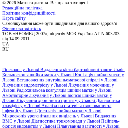
© 2026 Мати та дитина. Всі права захищені.
Редакційна політика
Політика конфіденційності
Карта сайту
Самолікування може бути шкідливим для вашого здоров’я
Фінансова звітність
ТОВ «НЕОМЕД 2007», ліцензія МОЗ України АГ N.603203
від 14.09.2011
UA
RU
Гінеколог у Львові
Видалення кісти бартолінової залози Львів
Кольпоскопія шийки матки у Львові
Конізація шийки матки у
Львові
Встановлення внутрішньоматкової спіралі у Львові
Лікування ендометріозу у Львові
Лікування молочниці у
Львові
Радіохвильова коагуляція шийки матки у Львові
Амбулаторне лікування у Львові
Біопсія шийки матки у
Львові
Лікування хронічного циститу у Львові
Діагностика
хламідіозу у Львові
Аналізи на статеві захворювання та
інфекції у Львові
Дисплазія шийки матки у Львові
Мікроскопія урогенітальних виділень у Львові
Видалення
ВМС у Львові
Діагностика трихомонади у Львові
Пайпель-
біопсія ендометрія у Львові
Планування вагітності у Львові