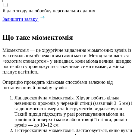
Я даю згоду на обробку персональних даних
Залишити заявку
Що таке міомектомія
Міомектомія — це хірургічне видалення міоматозних вузлів із
максимальним збереженням самої матки. Метод залишається
«золотим стандартом» у випадках, коли міома велика, швидко
росте або супроводжується значними симптомами, а жінка
планує вагітність.
Операцію проводять кількома способами залежно від
розташування й розміру вузлів:
Лапароскопічна міомектомія. Хірург робить кілька
невеликих проколів у черевній стінці (зазвичай 3–5 мм) і
за допомогою камери та інструментів видаляє вузол.
Такий підхід підходить у разі розташування міоми на
зовнішній поверхні матки або в товщі її стінки, розмір
вузлів — до 10–12 см.
Гістероскопічна міомектомія. Застосовується, якщо вузли