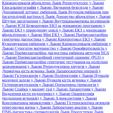
Кріоконсервація яйцеклітин Львів
Репродуктолог у Львові
Ехосальпінгографія у Львові
Лікування безпліддя у Львові
Допоміжний хетчинг ембріонів Львів
Редукція ембріонів при
багатоплідній вагітності Львів
Донорство яйцеклітин у Львові
Штучне запліднення у Львові
Внутрішньоматкова інсемінація
у Львові
ICSI
Безкоштовне ЕКЗ за державною програмою у
Львові
ЕКЗ у природному циклі у Львові
ЕКЗ з донорською
яйцеклітиною у Львові
Міні ЕКЗ у Львові
Преімплантаційна
генетична діагностика у Львові
Кріопротокол ЕКЗ у Львові
Культивування ембріонів у Львові
Кріоконсервація ембріонів у
Львові
Сурогатне материнство у Львові
Онкофертильність у
Львові
Преімплантаційна діагностика ембріона методом NGS
у Львові
Преімплантаційний генетичний скринінг (PGS) у
Львові
Преімплантаційне генетичне тестування на полігенні
захворювання у Львові
Репродуктивна хірургія у Львові
Дермоїдна кіста яєчника Львів
Лапароскопічні операції у
Львові
Гістероскопія у Львові
Поліпектомія у Львові
Пункція
молочної залози у Львові
Пункція кісти яєчника у Львові
Гістерорезектоскопія у Львові
Оперативна гінекологія у
Львові
Спайки у малому тазі у Львові
Лапаротомія у Львові
Видалення кісти ендоцервіксу у Львові
Оваріектомія
(видалення яєчників) у Львові
Аднексектомія у Львові
Консервативна міомектомія у Львові
Гістероскопічна резекція
перегородки матки у Львові
Лабораторні аналізи у Львові
FISH-діагностика сперматозоїдів Львів
Прогестерон Львів