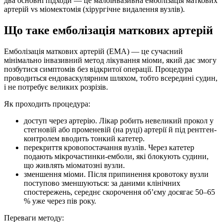
два основні підходи — це малоінвазивна емболізація маткових
артерій vs міомектомія (хірургічне видалення вузлів).
Що таке емболізація маткових артерій
Емболізація маткових артерій (ЕМА) — це сучасний
мінімально інвазивний метод лікування міоми, який дає змогу
позбутися симптомів без відкритої операції. Процедура
проводиться ендоваскулярним шляхом, тобто всередині судин,
і не потребує великих розрізів.
Як проходить процедура:
доступ через артерію. Лікар робить невеликий прокол у
стегновій або променевій (на руці) артерії й під рентген-
контролем вводить тонкий катетер.
перекриття кровопостачання вузлів. Через катетер
подають мікрочастинки-емболи, які блокують судини,
що живлять міоматозні вузли.
зменшення міоми. Після припинення кровотоку вузли
поступово зменшуються: за даними клінічних
спостережень, середнє скорочення об’єму досягає 50–65
% уже через пів року.
Переваги методу: