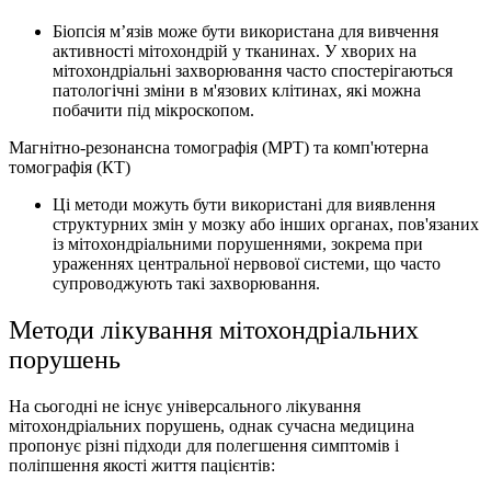
Біопсія м’язів може бути використана для вивчення
активності мітохондрій у тканинах. У хворих на
мітохондріальні захворювання часто спостерігаються
патологічні зміни в м'язових клітинах, які можна
побачити під мікроскопом.
Магнітно-резонансна томографія (МРТ) та комп'ютерна
томографія (КТ)
Ці методи можуть бути використані для виявлення
структурних змін у мозку або інших органах, пов'язаних
із мітохондріальними порушеннями, зокрема при
ураженнях центральної нервової системи, що часто
супроводжують такі захворювання.
Методи лікування мітохондріальних
порушень
На сьогодні не існує універсального лікування
мітохондріальних порушень, однак сучасна медицина
пропонує різні підходи для полегшення симптомів і
поліпшення якості життя пацієнтів: