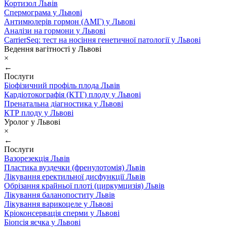
Кортизол Львів
Спермограма у Львові
Антимюлерів гормон (АМГ) у Львові
Аналізи на гормони у Львові
CarrierSeq: тест на носіння генетичної патології у Львові
Ведення вагітності у Львові
×
←
Послуги
Біофізичний профіль плода Львів
Кардіотокографія (КТГ) плоду у Львові
Пренатальна діагностика у Львові
КТР плоду у Львові
Уролог у Львові
×
←
Послуги
Вазорезекція Львів
Пластика вуздечки (френулотомія) Львів
Лікування еректильної дисфункції Львів
Обрізання крайньої плоті (циркумцизія) Львів
Лікування баланопоститу Львів
Лікування варикоцеле у Львові
Кріоконсервація сперми у Львові
Біопсія яєчка у Львові