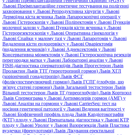
у Львові
Преімплантаційний генетичний скринінг (PGS) у
Львові
Преімплантаційне генетичне тестування на полігенні
захворювання у Львові
Репродуктивна хірургія у Львові
Дермоїдна кіста яєчника Львів
Лапароскопічні операції у
Львові
Гістероскопія у Львові
Поліпектомія у Львові
Пункція
молочної залози у Львові
Пункція кісти яєчника у Львові
Гістерорезектоскопія у Львові
Оперативна гінекологія у
Львові
Спайки у малому тазі у Львові
Лапаротомія у Львові
Видалення кісти ендоцервіксу у Львові
Оваріектомія
(видалення яєчників) у Львові
Аднексектомія у Львові
Консервативна міомектомія у Львові
Гістероскопічна резекція
перегородки матки у Львові
Лабораторні аналізи у Львові
FISH-діагностика сперматозоїдів Львів
Прогестерон Львів
Пролактин Львів
ТТГ (тиреотропний гормон) Львів
ХГЛ
(хоріонічний гонадотропін) Львів
ФСГ
(фолікулостимулюючий гормон) Львів
ГСПГ (глобулін, що
зв'язує статеві гормони) Львів
Загальний тестостерон Львів
Вільний тестостерон Львів
ТГ (тиреоглобулін) Львів
Кортизол
Львів
Спермограма у Львові
Антимюлерів гормон (АМГ) у
Львові
Аналізи на гормони у Львові
CarrierSeq: тест на
носіння генетичної патології у Львові
Ведення вагітності у
Львові
Біофізичний профіль плода Львів
Кардіотокографія
(КТГ) плоду у Львові
Пренатальна діагностика у Львові
КТР
плоду у Львові
Уролог у Львові
Вазорезекція Львів
Пластика
вуздечки (френулотомія) Львів
Лікування еректильної