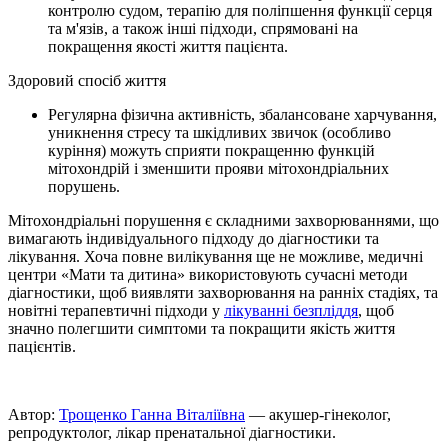
контролю судом, терапію для поліпшення функції серця
та м'язів, а також інші підходи, спрямовані на
покращення якості життя пацієнта.
Здоровий спосіб життя
Регулярна фізична активність, збалансоване харчування,
уникнення стресу та шкідливих звичок (особливо
куріння) можуть сприяти покращенню функцій
мітохондрій і зменшити прояви мітохондріальних
порушень.
Мітохондріальні порушення є складними захворюваннями, що
вимагають індивідуального підходу до діагностики та
лікування. Хоча повне вилікування ще не можливе, медичні
центри «Мати та дитина» використовують сучасні методи
діагностики, щоб виявляти захворювання на ранніх стадіях, та
новітні терапевтичні підходи у
лікуванні безпліддя
, щоб
значно полегшити симптоми та покращити якість життя
пацієнтів.
Автор:
Трощенко Ганна Віталіївна
— акушер-гінеколог,
репродуктолог, лікар пренатальної діагностики.