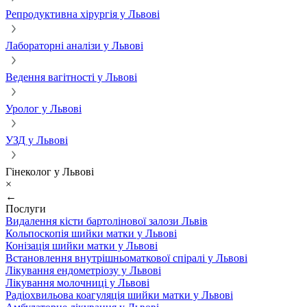
Репродуктивна хірургія у Львові
Лабораторні аналізи у Львові
Ведення вагітності у Львові
Уролог у Львові
УЗД у Львові
Гінеколог у Львові
×
←
Послуги
Видалення кісти бартолінової залози Львів
Кольпоскопія шийки матки у Львові
Конізація шийки матки у Львові
Встановлення внутрішньоматкової спіралі у Львові
Лікування ендометріозу у Львові
Лікування молочниці у Львові
Радіохвильова коагуляція шийки матки у Львові