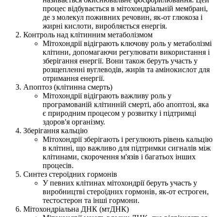
процес відбувається в мітохондріальній мембрані,
де з молекул поживних речовин, як-от глюкоза і
жирні кислоти, виробляється енергія.
Контроль над клітинним метаболізмом
Мітохондрії відіграють ключову роль у метаболізмі
клітини, допомагаючи регулювати використання і
зберігання енергії. Вони також беруть участь у
розщепленні вуглеводів, жирів та амінокислот для
отримання енергії.
Апоптоз (клітинна смерть)
Мітохондрії відіграють важливу роль у
програмованій клітинній смерті, або апоптозі, яка
є природним процесом у розвитку і підтримці
здоров'я організму.
Зберігання кальцію
Мітохондрії зберігають і регулюють рівень кальцію
в клітині, що важливо для підтримки сигналів між
клітинами, скорочення м'язів і багатьох інших
процесів.
Синтез стероїдних гормонів
У певних клітинах мітохондрії беруть участь у
виробництві стероїдних гормонів, як-от естроген,
тестостерон та інші гормони.
Мітохондріальна ДНК (мтДНК)