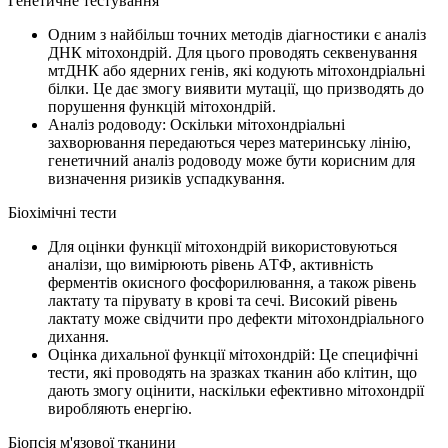
Генетичне тестування
Одним з найбільш точних методів діагностики є аналіз
ДНК мітохондрій. Для цього проводять секвенування
мтДНК або ядерних генів, які кодують мітохондріальні
білки. Це дає змогу виявити мутації, що призводять до
порушення функцій мітохондрій.
Аналіз родоводу: Оскільки мітохондріальні
захворювання передаються через материнську лінію,
генетичний аналіз родоводу може бути корисним для
визначення ризиків успадкування.
Біохімічні тести
Для оцінки функції мітохондрій використовуються
аналізи, що вимірюють рівень АТФ, активність
ферментів окисного фосфорилювання, а також рівень
лактату та пірувату в крові та сечі. Високий рівень
лактату може свідчити про дефекти мітохондріального
дихання.
Оцінка дихальної функції мітохондрій: Це специфічні
тести, які проводять на зразках тканин або клітин, що
дають змогу оцінити, наскільки ефективно мітохондрії
виробляють енергію.
Біопсія м'язової тканини