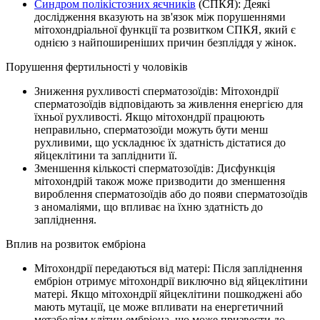
Синдром полікістозних яєчників
(СПКЯ): Деякі
дослідження вказують на зв'язок між порушеннями
мітохондріальної функції та розвитком СПКЯ, який є
однією з найпоширеніших причин безпліддя у жінок.
Порушення фертильності у чоловіків
Зниження рухливості сперматозоїдів: Мітохондрії
сперматозоїдів відповідають за живлення енергією для
їхньої рухливості. Якщо мітохондрії працюють
неправильно, сперматозоїди можуть бути менш
рухливими, що ускладнює їх здатність дістатися до
яйцеклітини та запліднити її.
Зменшення кількості сперматозоїдів: Дисфункція
мітохондрій також може призводити до зменшення
вироблення сперматозоїдів або до появи сперматозоїдів
з аномаліями, що впливає на їхню здатність до
запліднення.
Вплив на розвиток ембріона
Мітохондрії передаються від матері: Після запліднення
ембріон отримує мітохондрії виключно від яйцеклітини
матері. Якщо мітохондрії яйцеклітини пошкоджені або
мають мутації, це може впливати на енергетичний
метаболізм клітин ембріона, що може призвести до