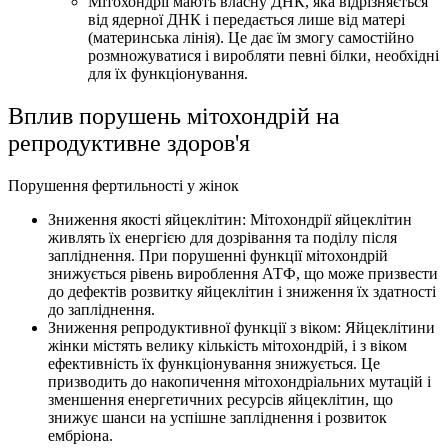
Мітохондрії мають власну ДНК, яка відрізняється
від ядерної ДНК і передається лише від матері
(материнська лінія). Це дає їм змогу самостійно
розмножуватися і виробляти певні білки, необхідні
для їх функціонування.
Вплив порушень мітохондрій на
репродуктивне здоров'я
Порушення фертильності у жінок
Зниження якості яйцеклітин: Мітохондрії яйцеклітин
живлять їх енергією для дозрівання та поділу після
запліднення. При порушенні функції мітохондрій
знижується рівень вироблення АТФ, що може призвести
до дефектів розвитку яйцеклітин і зниження їх здатності
до запліднення.
Зниження репродуктивної функції з віком: Яйцеклітини
жінки містять велику кількість мітохондрій, і з віком
ефективність їх функціонування знижується. Це
призводить до накопичення мітохондріальних мутацій і
зменшення енергетичних ресурсів яйцеклітин, що
знижує шанси на успішне запліднення і розвиток
ембріона.