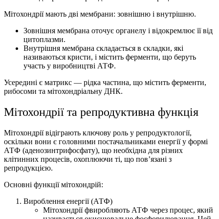
Мітохондрії мають дві мембрани: зовнішню і внутрішню.
Зовнішня мембрана оточує органелу і відокремлює її від
цитоплазми.
Внутрішня мембрана складається в складки, які
називаються кристи, і містить ферменти, що беруть
участь у виробництві АТФ.
Усередині є матрикс — рідка частина, що містить ферменти,
рибосоми та мітохондріальну ДНК.
Мітохондрії та репродуктивна функція
Мітохондрії відіграють ключову роль у репродуктології,
оскільки вони є головними постачальниками енергії у формі
АТФ (аденозинтрифосфату), що необхідна для різних
клітинних процесів, охоплюючи ті, що пов’язані з
репродукцією.
Основні функції мітохондрій:
Вироблення енергії (АТФ)
Мітохондрії фвиробляють АТФ через процес, який
називається окиснювальне фосфорилювання. Цей