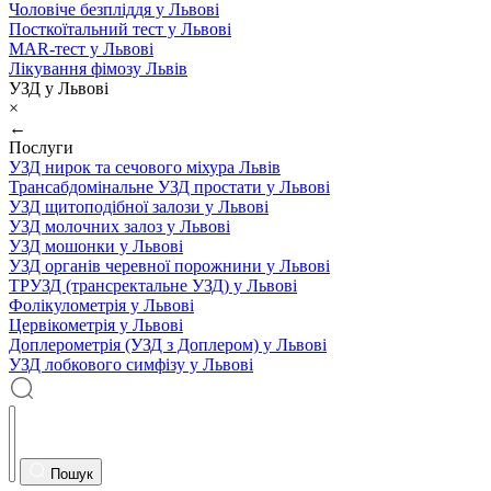
Чоловіче безпліддя у Львові
Посткоїтальний тест у Львові
MAR-тест у Львові
Лікування фімозу Львів
УЗД у Львові
×
←
Послуги
УЗД нирок та сечового міхура Львів
Трансабдомінальне УЗД простати у Львові
УЗД щитоподібної залози у Львові
УЗД молочних залоз у Львові
УЗД мошонки у Львові
УЗД органів черевної порожнини у Львові
ТРУЗД (трансректальне УЗД) у Львові
Фолікулометрія у Львові
Цервікометрія у Львові
Доплерометрія (УЗД з Доплером) у Львові
УЗД лобкового симфізу у Львові
Пошук