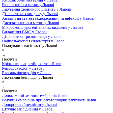
Амбулаторне лікування у Львові
Біопсія шийки матки у Львові
Лікування хронічного циститу у Львові
Діагностика хламідіозу у Львові
Аналізи на статеві захворювання та інфекції у Львові
Дисплазія шийки матки у Львові
Мікроскопія урогенітальних виділень у Львові
Видалення ВМС у Львові
Діагностика трихомонади у Львові
Пайпель-біопсія ендометрія у Львові
Планування вагітності у Львові
×
←
Послуги
Кріоконсервація яйцеклітин Львів
Репродуктолог у Львові
Ехосальпінгографія у Львові
Лікування безпліддя у Львові
×
←
Послуги
Допоміжний хетчинг ембріонів Львів
Редукція ембріонів при багатоплідній вагітності Львів
Донорство яйцеклітин у Львові
Штучне запліднення у Львові