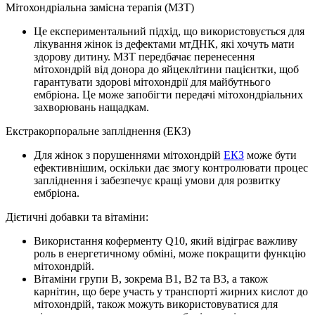
Мітохондріальна замісна терапія (МЗТ)
Це експериментальний підхід, що використовується для
лікування жінок із дефектами мтДНК, які хочуть мати
здорову дитину. МЗТ передбачає перенесення
мітохондрій від донора до яйцеклітини пацієнтки, щоб
гарантувати здорові мітохондрії для майбутнього
ембріона. Це може запобігти передачі мітохондріальних
захворювань нащадкам.
Екстракорпоральне запліднення (ЕКЗ)
Для жінок з порушеннями мітохондрій
ЕКЗ
може бути
ефективнішим, оскільки дає змогу контролювати процес
запліднення і забезпечує кращі умови для розвитку
ембріона.
Дієтичні добавки та вітаміни:
Використання коферменту Q10, який відіграє важливу
роль в енергетичному обміні, може покращити функцію
мітохондрій.
Вітаміни групи В, зокрема В1, В2 та В3, а також
карнітин, що бере участь у транспорті жирних кислот до
мітохондрій, також можуть використовуватися для