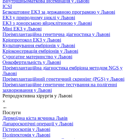
Внутрішньоматкова інсемінація у Львові
ICSI
Безкоштовне ЕКЗ за державною програмою у Львові
ЕКЗ у природному циклі у Львові
ЕКЗ з донорською яйцеклітиною у Львові
Міні ЕКЗ у Львові
Преімплантаційна генетична діагностика у Львові
Кріопротокол ЕКЗ у Львові
Культивування ембріонів у Львові
Кріоконсервація ембріонів у Львові
Сурогатне материнство у Львові
Онкофертильність у Львові
Преімплантаційна діагностика ембріона методом NGS у
Львові
Преімплантаційний генетичний скринінг (PGS) у Львові
Преімплантаційне генетичне тестування на полігенні
захворювання у Львові
Репродуктивна хірургія у Львові
×
←
Послуги
Дермоїдна кіста яєчника Львів
Лапароскопічні операції у Львові
Гістероскопія у Львові
Поліпектомія у Львові