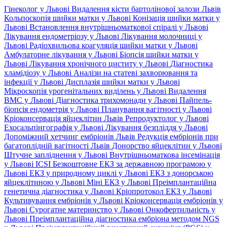
Гінеколог у Львові
Видалення кісти бартолінової залози Львів
Кольпоскопія шийки матки у Львові
Конізація шийки матки у
Львові
Встановлення внутрішньоматкової спіралі у Львові
Лікування ендометріозу у Львові
Лікування молочниці у
Львові
Радіохвильова коагуляція шийки матки у Львові
Амбулаторне лікування у Львові
Біопсія шийки матки у
Львові
Лікування хронічного циститу у Львові
Діагностика
хламідіозу у Львові
Аналізи на статеві захворювання та
інфекції у Львові
Дисплазія шийки матки у Львові
Мікроскопія урогенітальних виділень у Львові
Видалення
ВМС у Львові
Діагностика трихомонади у Львові
Пайпель-
біопсія ендометрія у Львові
Планування вагітності у Львові
Кріоконсервація яйцеклітин Львів
Репродуктолог у Львові
Ехосальпінгографія у Львові
Лікування безпліддя у Львові
Допоміжний хетчинг ембріонів Львів
Редукція ембріонів при
багатоплідній вагітності Львів
Донорство яйцеклітин у Львові
Штучне запліднення у Львові
Внутрішньоматкова інсемінація
у Львові
ICSI
Безкоштовне ЕКЗ за державною програмою у
Львові
ЕКЗ у природному циклі у Львові
ЕКЗ з донорською
яйцеклітиною у Львові
Міні ЕКЗ у Львові
Преімплантаційна
генетична діагностика у Львові
Кріопротокол ЕКЗ у Львові
Культивування ембріонів у Львові
Кріоконсервація ембріонів у
Львові
Сурогатне материнство у Львові
Онкофертильність у
Львові
Преімплантаційна діагностика ембріона методом NGS