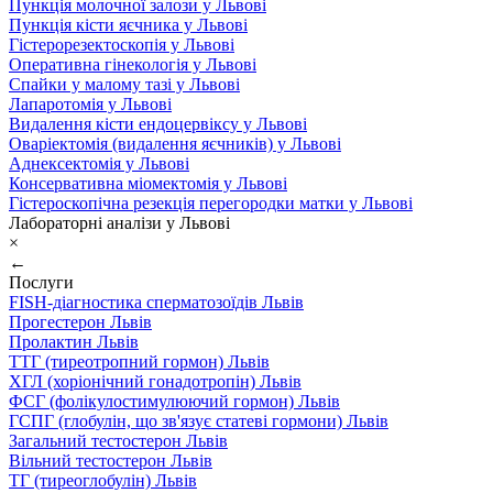
Пункція молочної залози у Львові
Пункція кісти яєчника у Львові
Гістерорезектоскопія у Львові
Оперативна гінекологія у Львові
Спайки у малому тазі у Львові
Лапаротомія у Львові
Видалення кісти ендоцервіксу у Львові
Оваріектомія (видалення яєчників) у Львові
Аднексектомія у Львові
Консервативна міомектомія у Львові
Гістероскопічна резекція перегородки матки у Львові
Лабораторні аналізи у Львові
×
←
Послуги
FISH-діагностика сперматозоїдів Львів
Прогестерон Львів
Пролактин Львів
ТТГ (тиреотропний гормон) Львів
ХГЛ (хоріонічний гонадотропін) Львів
ФСГ (фолікулостимулюючий гормон) Львів
ГСПГ (глобулін, що зв'язує статеві гормони) Львів
Загальний тестостерон Львів
Вільний тестостерон Львів
ТГ (тиреоглобулін) Львів