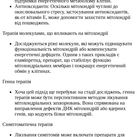
підтримки енергетичного метаболізму клітин.
Антиоксиданти: Оскільки мітохондрії чутливі до
окислювального стресу, застосування антиоксидантів,
як-от вітамін Е, може допомогти захистити мітохондрії
від пошкоджень.
Терапія молекулами, що впливають на мітохондрії
Досліджуються різні молекули, які можуть підвищувати
функціональність мітохондрій або компенсувати
енергетичні дефіцити. Одним з таких прикладів є
еламіпретид, препарат, що стабілізує функцію
мітохондріальних мембран і покращує енергетичний
обмін у клітинах.
Генна терапія
Хоча цей підхід ще перебуває на стадії досліджень, генна
терапія може бути перспективним методом лікування
мітохондріальних захворювань. Вона спрямована на
виправлення дефектів ДНК мітохондрій або ядерних
генів, що кодують білки мітохондрій.
Симптоматична терапія
Лікування симптомів може включати препарати для