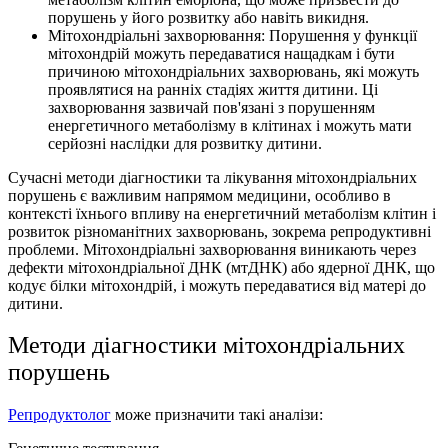
порушень у його розвитку або навіть викидня.
Мітохондріальні захворювання: Порушення у функції
мітохондрій можуть передаватися нащадкам і бути
причиною мітохондріальних захворювань, які можуть
проявлятися на ранніх стадіях життя дитини. Ці
захворювання зазвичай пов'язані з порушенням
енергетичного метаболізму в клітинах і можуть мати
серйозні наслідки для розвитку дитини.
Сучасні методи діагностики та лікування мітохондріальних
порушень є важливим напрямом медицини, особливо в
контексті їхнього впливу на енергетичний метаболізм клітин і
розвиток різноманітних захворювань, зокрема репродуктивні
проблеми. Мітохондріальні захворювання виникають через
дефекти мітохондріальної ДНК (мтДНК) або ядерної ДНК, що
кодує білки мітохондрій, і можуть передаватися від матері до
дитини.
Методи діагностики мітохондріальних
порушень
Репродуктолог
може призначити такі аналізи: