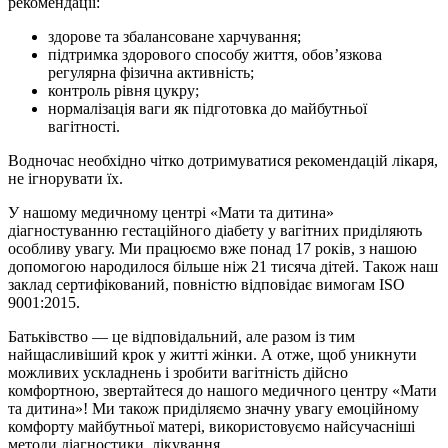
рекомендації:
здорове та збалансоване харчування;
підтримка здорового способу життя, обов’язкова
регулярна фізична активність;
контроль рівня цукру;
нормалізація ваги як підготовка до майбутньої
вагітності.
Водночас необхідно чітко дотримуватися рекомендацій лікаря,
не ігнорувати їх.
У нашому медичному центрі «Мати та дитина»
діагностуванню гестаційного діабету у вагітних приділяють
особливу увагу. Ми працюємо вже понад 17 років, з нашою
допомогою народилося більше ніж 21 тисяча дітей. Також наш
заклад сертифікований, повністю відповідає вимогам ISO
9001:2015.
Батьківство — це відповідальний, але разом із тим
найщасливіший крок у житті жінки. А отже, щоб уникнути
можливих ускладнень і зробити вагітність дійсно
комфортною, звертайтеся до нашого медичного центру «Мати
та дитина»! Ми також приділяємо значну увагу емоційному
комфорту майбутньої матері, використовуємо найсучасніші
методи діагностики, лікування.