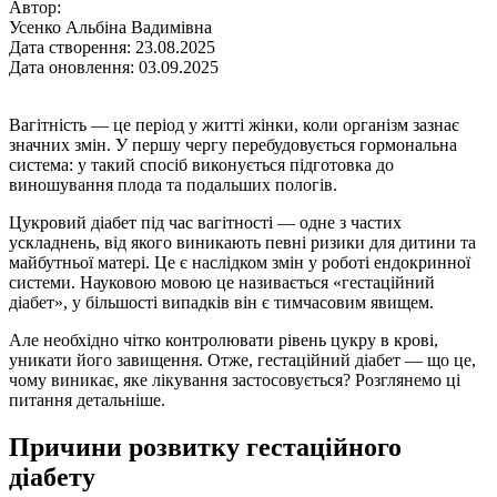
Автор:
Усенко Альбіна Вадимівна
Дата створення: 23.08.2025
Дата оновлення: 03.09.2025
Вагітність — це період у житті жінки, коли організм зазнає
значних змін. У першу чергу перебудовується гормональна
система: у такий спосіб виконується підготовка до
виношування плода та подальших пологів.
Цукровий діабет під час вагітності — одне з частих
ускладнень, від якого виникають певні ризики для дитини та
майбутньої матері. Це є наслідком змін у роботі ендокринної
системи. Науковою мовою це називається «гестаційний
діабет», у більшості випадків він є тимчасовим явищем.
Але необхідно чітко контролювати рівень цукру в крові,
уникати його завищення. Отже, гестаційний діабет — що це,
чому виникає, яке лікування застосовується? Розглянемо ці
питання детальніше.
Причини розвитку гестаційного
діабету