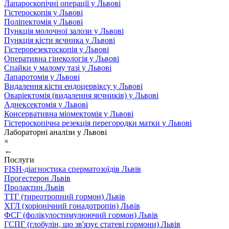
Лапароскопічні операції у Львові
Гістероскопія у Львові
Поліпектомія у Львові
Пункція молочної залози у Львові
Пункція кісти яєчника у Львові
Гістерорезектоскопія у Львові
Оперативна гінекологія у Львові
Спайки у малому тазі у Львові
Лапаротомія у Львові
Видалення кісти ендоцервіксу у Львові
Оваріектомія (видалення яєчників) у Львові
Аднексектомія у Львові
Консервативна міомектомія у Львові
Гістероскопічна резекція перегородки матки у Львові
Лабораторні аналізи у Львові
×
←
Послуги
FISH-діагностика сперматозоїдів Львів
Прогестерон Львів
Пролактин Львів
ТТГ (тиреотропний гормон) Львів
ХГЛ (хоріонічний гонадотропін) Львів
ФСГ (фолікулостимулюючий гормон) Львів
ГСПГ (глобулін, що зв'язує статеві гормони) Львів