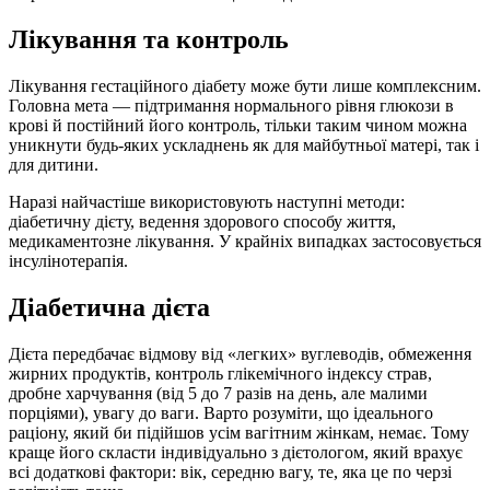
Лікування та контроль
Лікування гестаційного діабету може бути лише комплексним.
Головна мета — підтримання нормального рівня глюкози в
крові й постійний його контроль, тільки таким чином можна
уникнути будь-яких ускладнень як для майбутньої матері, так і
для дитини.
Наразі найчастіше використовують наступні методи:
діабетичну дієту, ведення здорового способу життя,
медикаментозне лікування. У крайніх випадках застосовується
інсулінотерапія.
Діабетична дієта
Дієта передбачає відмову від «легких» вуглеводів, обмеження
жирних продуктів, контроль глікемічного індексу страв,
дробне харчування (від 5 до 7 разів на день, але малими
порціями), увагу до ваги. Варто розуміти, що ідеального
раціону, який би підійшов усім вагітним жінкам, немає. Тому
краще його скласти індивідуально з дієтологом, який врахує
всі додаткові фактори: вік, середню вагу, те, яка це по черзі