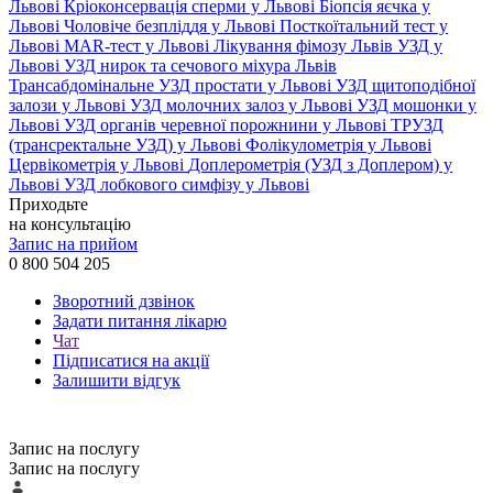
Львові
Кріоконсервація сперми у Львові
Біопсія яєчка у
Львові
Чоловіче безпліддя у Львові
Посткоїтальний тест у
Львові
MAR-тест у Львові
Лікування фімозу Львів
УЗД у
Львові
УЗД нирок та сечового міхура Львів
Трансабдомінальне УЗД простати у Львові
УЗД щитоподібної
залози у Львові
УЗД молочних залоз у Львові
УЗД мошонки у
Львові
УЗД органів черевної порожнини у Львові
ТРУЗД
(трансректальне УЗД) у Львові
Фолікулометрія у Львові
Цервікометрія у Львові
Доплерометрія (УЗД з Доплером) у
Львові
УЗД лобкового симфізу у Львові
Приходьте
на консультацію
Запис на прийом
0 800 504 205
Зворотний дзвінок
Задати питання лікарю
Чат
Підписатися на акції
Залишити відгук
Запис на послугу
Запис на послугу