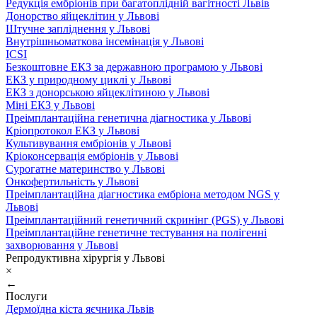
Редукція ембріонів при багатоплідній вагітності Львів
Донорство яйцеклітин у Львові
Штучне запліднення у Львові
Внутрішньоматкова інсемінація у Львові
ICSI
Безкоштовне ЕКЗ за державною програмою у Львові
ЕКЗ у природному циклі у Львові
ЕКЗ з донорською яйцеклітиною у Львові
Міні ЕКЗ у Львові
Преімплантаційна генетична діагностика у Львові
Кріопротокол ЕКЗ у Львові
Культивування ембріонів у Львові
Кріоконсервація ембріонів у Львові
Сурогатне материнство у Львові
Онкофертильність у Львові
Преімплантаційна діагностика ембріона методом NGS у
Львові
Преімплантаційний генетичний скринінг (PGS) у Львові
Преімплантаційне генетичне тестування на полігенні
захворювання у Львові
Репродуктивна хірургія у Львові
×
←
Послуги
Дермоїдна кіста яєчника Львів