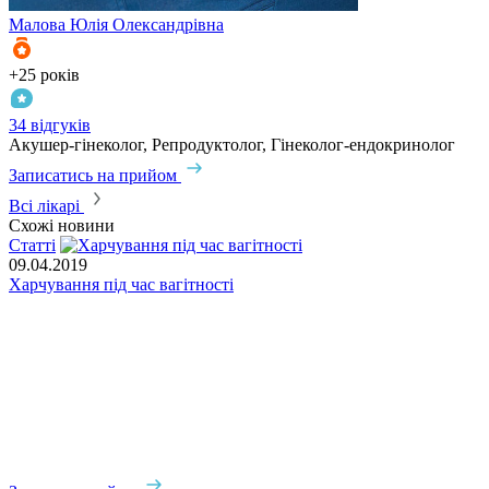
Малова
Юлія Олександрівна
+25 років
+
34 відгуків
1
Акушер-гінеколог, Репродуктолог, Гінеколог-ендокринолог
А
Записатись на прийом
З
Всі лікарі
Схожі новини
Статті
С
09.04.2019
Харчування під час вагітності
1
П
р
​
п
м
с
ц