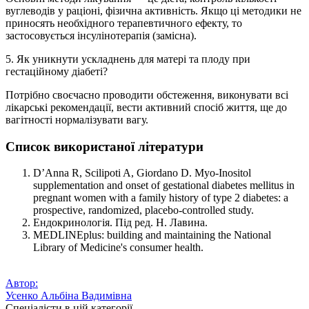
вуглеводів у раціоні, фізична активність. Якщо ці методики не
приносять необхідного терапевтичного ефекту, то
застосовується інсулінотерапія (замісна).
5. Як уникнути ускладнень для матері та плоду при
гестаційному діабеті?
Потрібно своєчасно проводити обстеження, виконувати всі
лікарські рекомендації, вести активний спосіб життя, ще до
вагітності нормалізувати вагу.
Список використаної літератури
D’Anna R, Scilipoti A, Giordano D. Myo-Inositol
supplementation and onset of gestational diabetes mellitus in
pregnant women with a family history of type 2 diabetes: a
prospective, randomized, placebo-controlled study.
Ендокринологія. Під ред. Н. Лавина.
MEDLINEplus: building and maintaining the National
Library of Medicine's consumer health.
Автор:
Усенко Альбіна Вадимівна
Спеціалісти в цій категорії