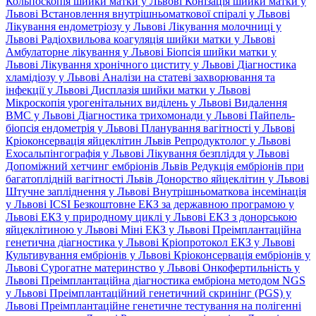
Кольпоскопія шийки матки у Львові
Конізація шийки матки у
Львові
Встановлення внутрішньоматкової спіралі у Львові
Лікування ендометріозу у Львові
Лікування молочниці у
Львові
Радіохвильова коагуляція шийки матки у Львові
Амбулаторне лікування у Львові
Біопсія шийки матки у
Львові
Лікування хронічного циститу у Львові
Діагностика
хламідіозу у Львові
Аналізи на статеві захворювання та
інфекції у Львові
Дисплазія шийки матки у Львові
Мікроскопія урогенітальних виділень у Львові
Видалення
ВМС у Львові
Діагностика трихомонади у Львові
Пайпель-
біопсія ендометрія у Львові
Планування вагітності у Львові
Кріоконсервація яйцеклітин Львів
Репродуктолог у Львові
Ехосальпінгографія у Львові
Лікування безпліддя у Львові
Допоміжний хетчинг ембріонів Львів
Редукція ембріонів при
багатоплідній вагітності Львів
Донорство яйцеклітин у Львові
Штучне запліднення у Львові
Внутрішньоматкова інсемінація
у Львові
ICSI
Безкоштовне ЕКЗ за державною програмою у
Львові
ЕКЗ у природному циклі у Львові
ЕКЗ з донорською
яйцеклітиною у Львові
Міні ЕКЗ у Львові
Преімплантаційна
генетична діагностика у Львові
Кріопротокол ЕКЗ у Львові
Культивування ембріонів у Львові
Кріоконсервація ембріонів у
Львові
Сурогатне материнство у Львові
Онкофертильність у
Львові
Преімплантаційна діагностика ембріона методом NGS
у Львові
Преімплантаційний генетичний скринінг (PGS) у
Львові
Преімплантаційне генетичне тестування на полігенні