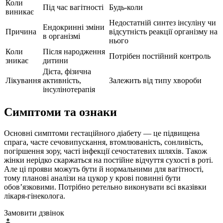
Коли
Під час вагітності
Будь-коли
виникає
Недостатній синтез інсуліну чи
Ендокринні зміни
Причина
відсутність реакції організму на
в організмі
нього
Коли
Після народження
Потрібен постійний контроль
зникає
дитини
Дієта, фізична
Лікування
активність,
Залежить від типу хвороби
інсулінотерапія
Симптоми та ознаки
Основні симптоми гестаційного діабету — це підвищена
спрага, часте сечовипускання, втомлюваність, сонливість,
погіршення зору, часті інфекції сечостатевих шляхів. Також
жінки нерідко скаржаться на постійне відчуття сухості в роті.
Але ці прояви можуть бути й нормальними для вагітності,
тому планові аналізи на цукор у крові повинні бути
обов’язковими. Потрібно ретельно виконувати всі вказівки
лікаря-гінеколога.
Замовити дзвінок