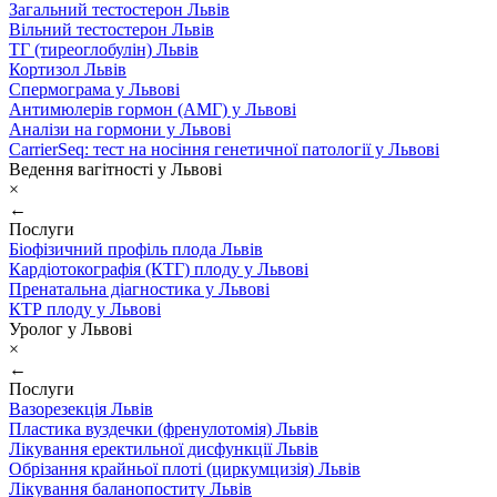
Загальний тестостерон Львів
Вільний тестостерон Львів
ТГ (тиреоглобулін) Львів
Кортизол Львів
Спермограма у Львові
Антимюлерів гормон (АМГ) у Львові
Аналізи на гормони у Львові
CarrierSeq: тест на носіння генетичної патології у Львові
Ведення вагітності у Львові
×
←
Послуги
Біофізичний профіль плода Львів
Кардіотокографія (КТГ) плоду у Львові
Пренатальна діагностика у Львові
КТР плоду у Львові
Уролог у Львові
×
←
Послуги
Вазорезекція Львів
Пластика вуздечки (френулотомія) Львів
Лікування еректильної дисфункції Львів
Обрізання крайньої плоті (циркумцизія) Львів
Лікування баланопоститу Львів