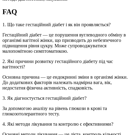
FAQ
1. Що таке гестаційний діабет і як він проявляється?
Гестаційний діабет — це порушення вуглеводного обміну в
організмі вагітної жінки, що призводить до небезпечного
підвищення рівня цукру. Може супроводжуватися
малопомітною симптоматикою.
2. Які причини розвитку гестаційного діабету під час
вагітності?
Основна причина — це ендокринні зміни в організмі жінки.
До додаткових факторів належать надмірна вага, вік,
недостатня фізична активність, спадковість.
3. Як діагностується гестаційний діабет?
За допомогою аналізу на рівень глюкози в крові та
глюкозотолерантного тесту.
4. Які методи лікування та контролю є ефективними?
Основні методи лікування — це дієта, контроль кількості