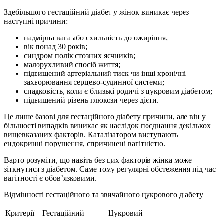
Здебільшого гестаційний діабет у жінок виникає через
наступні причини:
надмірна вага або схильність до ожиріння;
вік понад 30 років;
синдром полікістозних яєчників;
малорухливий спосіб життя;
підвищений артеріальний тиск чи інші хронічні
захворювання серцево-судинної системи;
спадковість, коли є близькі родичі з цукровим діабетом;
підвищений рівень глюкози через дієти.
Це лише базові для гестаційного діабету причини, але він у
більшості випадків виникає як наслідок поєднання декількох
вищевказаних факторів. Каталізатором виступають
ендокринні порушення, спричинені вагітністю.
Варто розуміти, що навіть без цих факторів жінка може
зіткнутися з діабетом. Саме тому регулярні обстеження під час
вагітності є обов’язковими.
Відмінності гестаційного та звичайного цукрового діабету
Критерії
Гестаційний
Цукровий