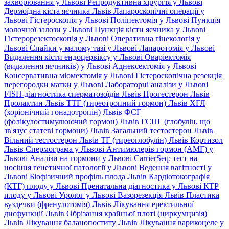
захворювання у Львові
Репродуктивна хірургія у Львові
Дермоїдна кіста яєчника Львів
Лапароскопічні операції у
Львові
Гістероскопія у Львові
Поліпектомія у Львові
Пункція
молочної залози у Львові
Пункція кісти яєчника у Львові
Гістерорезектоскопія у Львові
Оперативна гінекологія у
Львові
Спайки у малому тазі у Львові
Лапаротомія у Львові
Видалення кісти ендоцервіксу у Львові
Оваріектомія
(видалення яєчників) у Львові
Аднексектомія у Львові
Консервативна міомектомія у Львові
Гістероскопічна резекція
перегородки матки у Львові
Лабораторні аналізи у Львові
FISH-діагностика сперматозоїдів Львів
Прогестерон Львів
Пролактин Львів
ТТГ (тиреотропний гормон) Львів
ХГЛ
(хоріонічний гонадотропін) Львів
ФСГ
(фолікулостимулюючий гормон) Львів
ГСПГ (глобулін, що
зв'язує статеві гормони) Львів
Загальний тестостерон Львів
Вільний тестостерон Львів
ТГ (тиреоглобулін) Львів
Кортизол
Львів
Спермограма у Львові
Антимюлерів гормон (АМГ) у
Львові
Аналізи на гормони у Львові
CarrierSeq: тест на
носіння генетичної патології у Львові
Ведення вагітності у
Львові
Біофізичний профіль плода Львів
Кардіотокографія
(КТГ) плоду у Львові
Пренатальна діагностика у Львові
КТР
плоду у Львові
Уролог у Львові
Вазорезекція Львів
Пластика
вуздечки (френулотомія) Львів
Лікування еректильної
дисфункції Львів
Обрізання крайньої плоті (циркумцизія)
Львів
Лікування баланопоститу Львів
Лікування варикоцеле у