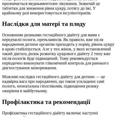
призначається медикаментозне лікування. Зазвичай це
таблетки для зниження рівня цукру, потягу до їжі. У
крайньому разі використовується інсулінотерапія.
Наслідки для матері та плоду
Основними ризиками гестаційного діабету для мами є
передчасні пологи, прееклампсія. Як правило, вже після
народження дитини організм приходить у норму, рівень цукру
в крові стабілізується. Але у тих жінок, у яких встановлений
такий діагноз, ризик розвитку цукрового діабету 2 типу вже
після пологів буде підвищений. Тому рекомендується
періодично виконувати глікемічний контроль для раннього
діагностування захворювання.
Можливі наслідки гестаційного діабету для дитини — це
надмірна вага при народженні, що також ускладнює самі
пологи, неонатальна гіпоглікемія, підвищення ризику
ожиріння в майбутньому.
Профілактика та рекомендації
Профілактика гестаційного діабету включає наступні