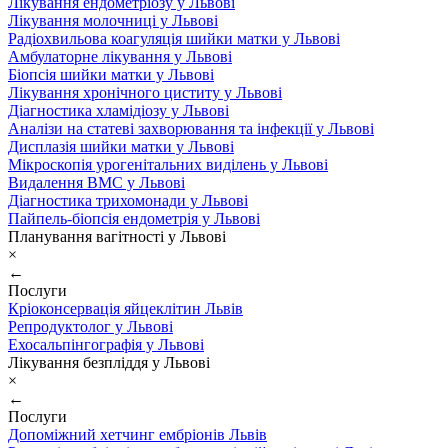
Лікування ендометріозу у Львові
Лікування молочниці у Львові
Радіохвильова коагуляція шийки матки у Львові
Амбулаторне лікування у Львові
Біопсія шийки матки у Львові
Лікування хронічного циститу у Львові
Діагностика хламідіозу у Львові
Аналізи на статеві захворювання та інфекції у Львові
Дисплазія шийки матки у Львові
Мікроскопія урогенітальних виділень у Львові
Видалення ВМС у Львові
Діагностика трихомонади у Львові
Пайпель-біопсія ендометрія у Львові
Планування вагітності у Львові
×
←
Послуги
Кріоконсервація яйцеклітин Львів
Репродуктолог у Львові
Ехосальпінгографія у Львові
Лікування безпліддя у Львові
×
←
Послуги
Допоміжний хетчинг ембріонів Львів