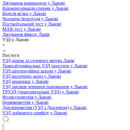
Лікування варикоцеле у Львові
Кріоконсервація сперми у Львові
Біопсія яєчка у Львові
Чоловіче безпліддя у Львові
Посткоїтальний тест у Львові
MAR-тест у Львові
Лікування фімозу Львів
УЗД у Львові
×
←
Послуги
УЗД нирок та сечового міхура Львів
Трансабдомінальне УЗД простати у Львові
УЗД щитоподібної залози у Львові
УЗД молочних залоз у Львові
УЗД мошонки у Львові
УЗД органів черевної порожнини у Львові
ТРУЗД (трансректальне УЗД) у Львові
Фолікулометрія у Львові
Цервікометрія у Львові
Доплерометрія (УЗД з Доплером) у Львові
УЗД лобкового симфізу у Львові