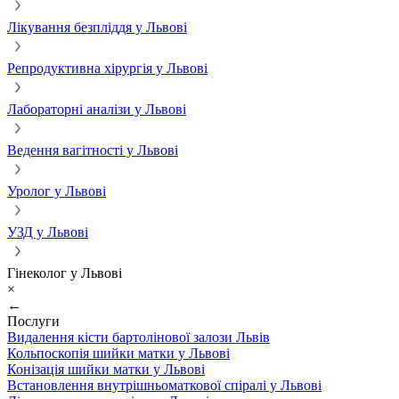
Лікування безпліддя у Львові
Репродуктивна хірургія у Львові
Лабораторні аналізи у Львові
Ведення вагітності у Львові
Уролог у Львові
УЗД у Львові
Гінеколог у Львові
×
←
Послуги
Видалення кісти бартолінової залози Львів
Кольпоскопія шийки матки у Львові
Конізація шийки матки у Львові
Встановлення внутрішньоматкової спіралі у Львові