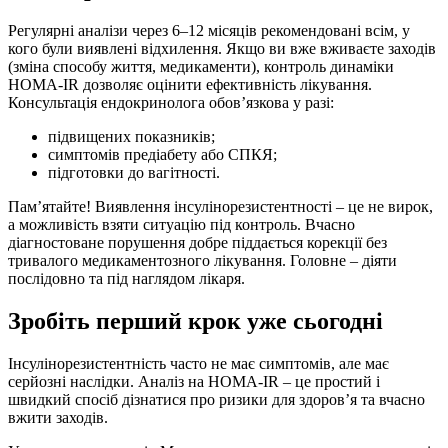
Регулярні аналізи через 6–12 місяців рекомендовані всім, у
кого були виявлені відхилення. Якщо ви вже вживаєте заходів
(зміна способу життя, медикаменти), контроль динаміки
HOMA‑IR дозволяє оцінити ефективність лікування.
Консультація ендокринолога обов’язкова у разі:
підвищених показників;
симптомів предіабету або СПКЯ;
підготовки до вагітності.
Пам’ятайте! Виявлення інсулінорезистентності – це не вирок,
а можливість взяти ситуацію під контроль. Вчасно
діагностоване порушення добре піддається корекції без
тривалого медикаментозного лікування. Головне – діяти
послідовно та під наглядом лікаря.
Зробіть перший крок уже сьогодні
Інсулінорезистентність часто не має симптомів, але має
серйозні наслідки. Аналіз на HOMA‑IR – це простий і
швидкий спосіб дізнатися про ризики для здоров’я та вчасно
вжити заходів.