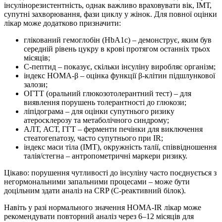
інсулінорезистентність, однак важливо враховувати вік, ІМТ,
супутні захворювання, фази циклу у жінок. Для повної оцінки
лікар може додатково призначити:
глікований гемоглобін (HbA1c) – демонструє, яким був
середній рівень цукру в крові протягом останніх трьох
місяців;
С-пептид – показує, скільки інсуліну виробляє організм;
індекс HOMA‑β – оцінка функції β-клітин підшлункової
залози;
ОГТТ (оральний глюкозотолерантний тест) – для
виявлення порушень толерантності до глюкози;
ліпідограма – для оцінки супутнього ризику
атеросклерозу та метаболічного синдрому;
АЛТ, АСТ, ГГТ – ферменти печінки для виключення
стеатогепатозу, часто супутнього при IR;
індекс маси тіла (ІМТ), окружність талії, співвідношення
талія/стегна – антропометричні маркери ризику.
Цікаво: порушення чутливості до інсуліну часто поєднується з
негормональними запальними процесами – може бути
доцільним здати аналіз на CRP (С-реактивний білок).
Навіть у разі нормального значення HOMA‑IR лікар може
рекомендувати повторний аналіз через 6–12 місяців для