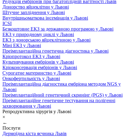
Редукція ембріонів при багатоплідній вагітності Львів
Донорство яйцеклітин у Львові
Штучне запліднення у Львові
Внутрішньоматкова інсемінація у Львові
ICSI
Безкоштовне ЕКЗ за державною програмою у Львові
ЕКЗ у природному циклі у Львові
ЕКЗ з донорською яйцеклітиною у Львові
Міні ЕКЗ у Львові
Преімплантаційна генетична діагностика у Львові
Кріопротокол ЕКЗ у Львові
Культивування ембріонів у Львові
Кріоконсервація ембріонів у Львові
Сурогатне материнство у Львові
Онкофертильність у Львові
Преімплантаційна діагностика ембріона методом NGS у
Львові
Преімплантаційний генетичний скринінг (PGS) у Львові
Преімплантаційне генетичне тестування на полігенні
захворювання у Львові
Репродуктивна хірургія у Львові
×
←
Послуги
Дермоїдна кіста яєчника Львів