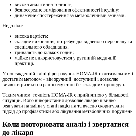
висока аналітична точність;
безпосереднє вимірювання ефективності інсуліну;
динамічне спостереження за метаболічними змінами.
Недоліки:
висока вартість;
складне виконання, потребує досвідченого персоналу та
спеціального обладнання;
тривалість до кількох годин;
майже не використовується у рутинній медичній
практиці.
У повсякденній клініці розрахунок HOMA‑IR є оптимальним і
достатнім методом – він зручний, доступний і дозволяє
виявити ризики на ранньому етапі без складних процедур.
Таким чином, точність HOMA‑IR є прийнятною у більшості
ситуацій. Його використання дозволяє лікарю швидко
реагувати на зміни у стані пацієнта та вчасно скоригувати
підхід до профілактики або лікування метаболічних порушень.
Коли повторювати аналіз і звертатися
до лікаря