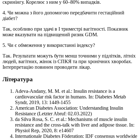
скринінгу. Корелює з ним у 60–80% випадків.
4. Чи можна з його допомогою передбачити гестаційний
діабет?
Так, особливо при здачі в І триместрі вагітності. Показник
може вказувати на підвищений ризик GDM.
5. Чи є обмеження у використанні індексу?
Так. Результати можуть бути менш точними у підлітків, літніх
людей, вагітних, жінок із СПКЯ та при хронічних хворобах.
Інтерпретацію повинен проводити лікар.
Література
Adeva-Andany, M. M. et al.: Insulin resistance is a
cardiovascular risk factor in humans. In: Diabetes Metab
Syndr, 2019, 13: 1449-1455
American Diabetes Association: Understanding Insulin
Resistance (Letzter Abruf: 02.03.2022)
da Silva Rosa, S. C. et al.: Mechanisms of muscle insulin
resistance and the cross-talk with liver and adipose tissue. In:
Physiol Rep, 2020, 8: e14607
Internationale Diabetes Föderation: IDF consensus worldwide