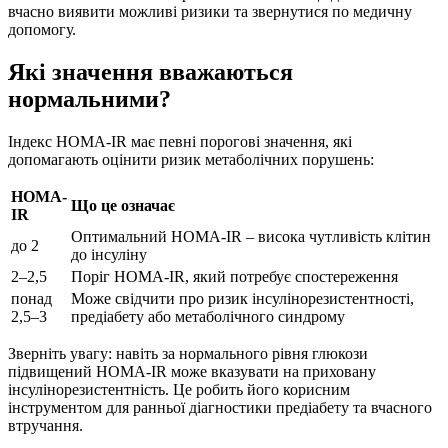
вчасно виявити можливі ризики та звернутися по медичну
допомогу.
Які значення вважаються
нормальними?
Індекс HOMA‑IR має певні порогові значення, які
допомагають оцінити ризик метаболічних порушень:
HOMA-
Що це означає
IR
Оптимальний HOMA‑IR – висока чутливість клітин
до 2
до інсуліну
2–2,5
Поріг HOMA‑IR, який потребує спостереження
понад
Може свідчити про ризик інсулінорезистентності,
2,5–3
предіабету або метаболічного синдрому
Зверніть увагу: навіть за нормального рівня глюкози
підвищений HOMA‑IR може вказувати на приховану
інсулінорезистентність. Це робить його корисним
інструментом для ранньої діагностики предіабету та вчасного
втручання.