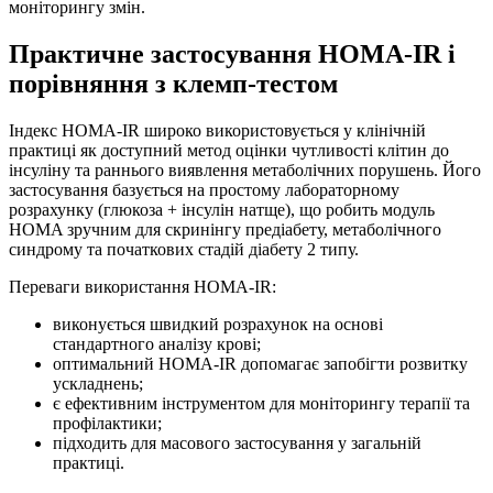
моніторингу змін.
Практичне застосування HOMA‑IR і
порівняння з клемп‑тестом
Індекс HOMA‑IR широко використовується у клінічній
практиці як доступний метод оцінки чутливості клітин до
інсуліну та раннього виявлення метаболічних порушень. Його
застосування базується на простому лабораторному
розрахунку (глюкоза + інсулін натще), що робить модуль
HOMA зручним для скринінгу предіабету, метаболічного
синдрому та початкових стадій діабету 2 типу.
Переваги використання HOMA‑IR:
виконується швидкий розрахунок на основі
стандартного аналізу крові;
оптимальний HOMA‑IR допомагає запобігти розвитку
ускладнень;
є ефективним інструментом для моніторингу терапії та
профілактики;
підходить для масового застосування у загальній
практиці.