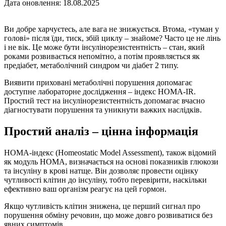
Дата оновлення: 18.08.2025
Ви добре харчуєтесь, але вага не знижується. Втома, «туман у
голові» після їди, тиск, збій циклу – знайоме? Часто це не лінь
і не вік. Це може бути інсулінорезистентність – стан, який
роками розвивається непомітно, а потім проявляється як
предіабет, метаболічний синдром чи діабет 2 типу.
Виявити приховані метаболічні порушення допомагає
доступне лабораторне дослідження – індекс HOMA‑IR.
Простий тест на інсулінорезистентність допомагає вчасно
діагностувати порушення та уникнути важких наслідків.
Простий аналіз – цінна інформація
HOMA‑індекс (Homeostatic Model Assessment), також відомий
як модуль HOMA, визначається на основі показників глюкози
та інсуліну в крові натще. Він дозволяє провести оцінку
чутливості клітин до інсуліну, тобто перевірити, наскільки
ефективно ваш організм реагує на цей гормон.
Якщо чутливість клітин знижена, це перший сигнал про
порушення обміну речовин, що може довго розвиватися без
явних симптомів.