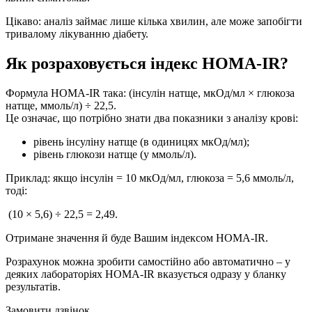
Цікаво: аналіз займає лише кілька хвилин, але може запобігти
тривалому лікуванню діабету.
Як розраховується індекс HOMA‑IR?
Формула HOMA‑IR така: (інсулін натще, мкОд/мл × глюкоза
натще, ммоль/л) ÷ 22,5.
Це означає, що потрібно знати два показники з аналізу крові:
рівень інсуліну натще (в одиницях мкОд/мл);
рівень глюкози натще (у ммоль/л).
Приклад: якщо інсулін = 10 мкОд/мл, глюкоза = 5,6 ммоль/л,
тоді:
(10 × 5,6) ÷ 22,5 = 2,49.
Отримане значення й буде Вашим індексом HOMA‑IR.
Розрахунок можна зробити самостійно або автоматично – у
деяких лабораторіях HOMA‑IR вказується одразу у бланку
результатів.
Замовити дзвінок