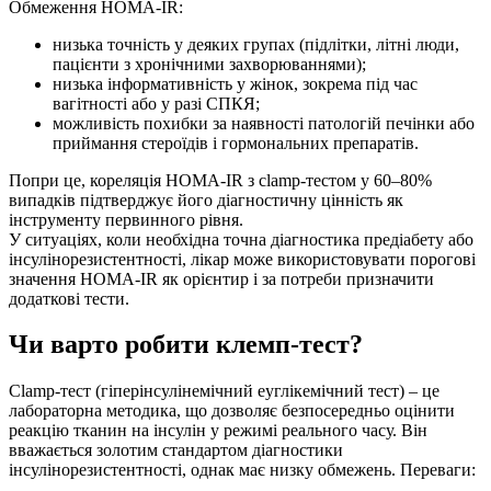
Обмеження HOMA‑IR:
низька точність у деяких групах (підлітки, літні люди,
пацієнти з хронічними захворюваннями);
низька інформативність у жінок, зокрема під час
вагітності або у разі СПКЯ;
можливість похибки за наявності патологій печінки або
приймання стероїдів і гормональних препаратів.
Попри це, кореляція HOMA‑IR з clamp‑тестом у 60–80%
випадків підтверджує його діагностичну цінність як
інструменту первинного рівня.
У ситуаціях, коли необхідна точна діагностика предіабету або
інсулінорезистентності, лікар може використовувати порогові
значення HOMA‑IR як орієнтир і за потреби призначити
додаткові тести.
Чи варто робити клемп‑тест?
Clamp‑тест (гіперінсулінемічний еуглікемічний тест) – це
лабораторна методика, що дозволяє безпосередньо оцінити
реакцію тканин на інсулін у режимі реального часу. Він
вважається золотим стандартом діагностики
інсулінорезистентності, однак має низку обмежень. Переваги: