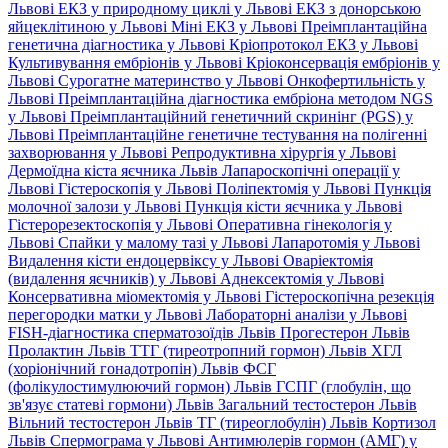
Львові
ЕКЗ у природному циклі у Львові
ЕКЗ з донорською
яйцеклітиною у Львові
Міні ЕКЗ у Львові
Преімплантаційна
генетична діагностика у Львові
Кріопротокол ЕКЗ у Львові
Культивування ембріонів у Львові
Кріоконсервація ембріонів у
Львові
Сурогатне материнство у Львові
Онкофертильність у
Львові
Преімплантаційна діагностика ембріона методом NGS
у Львові
Преімплантаційний генетичний скринінг (PGS) у
Львові
Преімплантаційне генетичне тестування на полігенні
захворювання у Львові
Репродуктивна хірургія у Львові
Дермоїдна кіста яєчника Львів
Лапароскопічні операції у
Львові
Гістероскопія у Львові
Поліпектомія у Львові
Пункція
молочної залози у Львові
Пункція кісти яєчника у Львові
Гістерорезектоскопія у Львові
Оперативна гінекологія у
Львові
Спайки у малому тазі у Львові
Лапаротомія у Львові
Видалення кісти ендоцервіксу у Львові
Оваріектомія
(видалення яєчників) у Львові
Аднексектомія у Львові
Консервативна міомектомія у Львові
Гістероскопічна резекція
перегородки матки у Львові
Лабораторні аналізи у Львові
FISH-діагностика сперматозоїдів Львів
Прогестерон Львів
Пролактин Львів
ТТГ (тиреотропний гормон) Львів
ХГЛ
(хоріонічний гонадотропін) Львів
ФСГ
(фолікулостимулюючий гормон) Львів
ГСПГ (глобулін, що
зв'язує статеві гормони) Львів
Загальний тестостерон Львів
Вільний тестостерон Львів
ТГ (тиреоглобулін) Львів
Кортизол
Львів
Спермограма у Львові
Антимюлерів гормон (АМГ) у