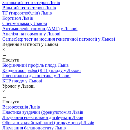
Загальний тестостерон Львів
Вільний тестостерон Львів
ТГ (тиреоглобулін) Львів
Кортизол Львів
Спермограма у Львові
Антимюлерів гормон (АМГ) у Львові
Аналізи на гормони у Львові
CarrierSeq: тест на носіння генетичної патології у Львові
Ведення вагітності у Львові
×
←
Послуги
Біофізичний профіль плода Львів
Кардіотокографія (КТГ) плоду у Львові
Пренатальна діагностика у Львові
КТР плоду у Львові
Уролог у Львові
×
←
Послуги
Вазорезекція Львів
Пластика вуздечки (френулотомія) Львів
Лікування еректильної дисфункції Львів
Обрізання крайньої плоті (циркумцизія) Львів
Лікування баланопоститу Львів