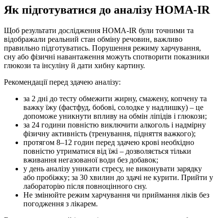
Як підготуватися до аналізу HOMA-IR
Щоб результати дослідження HOMA‑IR були точними та
відображали реальний стан обміну речовин, важливо
правильно підготуватись. Порушення режиму харчування,
сну або фізичні навантаження можуть спотворити показники
глюкози та інсуліну й дати хибну картину.
Рекомендації перед здачею аналізу:
за 2 дні до тесту обмежити жирну, смажену, копчену та
важку їжу (фастфуд, бобові, солодке у надлишку) – це
допоможе уникнути впливу на обмін ліпідів і глюкози;
за 24 години повністю виключити алкоголь і надмірну
фізичну активність (тренування, підняття важкого);
протягом 8–12 годин перед здачею крові необхідно
повністю утриматися від їжі – дозволяється тільки
вживання негазованої води без добавок;
у день аналізу уникати стресу, не виконувати зарядку
або пробіжку; за 30 хвилин до здачі не курити. Прийти у
лабораторію після повноцінного сну.
Не змінюйте режим харчування чи приймання ліків без
погодження з лікарем.