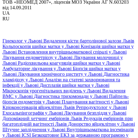
ТОВ «НЕОМЕД 2007», ліцензія МОЗ України АГ N.603203
від 14.09.2011
UA
RU
Гінеколог у Львові
Видалення кісти бартолінової залози Львів
Кольпоскопія шийки матки у Львові
Конізація шийки матки у
Львові
Встановлення внутрішньоматкової спіралі у Львові
Лікування ендометріозу у Львові
Лікування молочниці у
Львові
Радіохвильова коагуляція шийки матки у Львові
Амбулаторне лікування у Львові
Біопсія шийки матки у
Львові
Лікування хронічного циститу у Львові
Діагностика
хламідіозу у Львові
Аналізи на статеві захворювання та
інфекції у Львові
Дисплазія шийки матки у Львові
Мікроскопія урогенітальних виділень у Львові
Видалення
ВМС у Львові
Діагностика трихомонади у Львові
Пайпель-
біопсія ендометрія у Львові
Планування вагітності у Львові
Кріоконсервація яйцеклітин Львів
Репродуктолог у Львові
Ехосальпінгографія у Львові
Лікування безпліддя у Львові
Допоміжний хетчинг ембріонів Львів
Редукція ембріонів при
багатоплідній вагітності Львів
Донорство яйцеклітин у Львові
Штучне запліднення у Львові
Внутрішньоматкова інсемінація
у Львові
ICSI
Безкоштовне ЕКЗ за державною програмою у