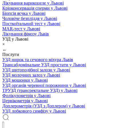
Лікування варикоцеле у Львові
Кріоконсервація сперми у Львові
Біопсія яєчка у Львові
Чоловіче безпліддя у Львові
Посткоїтальний тест у Львові
MAR-тест у Львові
Лікування фімозу Львів
УЗД у Львові
×
←
Послуги
УЗД нирок та сечового міхура Львів
Трансабдомінальне УЗД простати у Львові
УЗД щитоподібної залози у Львові
УЗД молочних залоз у Львові
УЗД мошонки у Львові
УЗД органів черевної порожнини у Львові
ТРУЗД (трансректальне УЗД) у Львові
Фолікулометрія у Львові
Цервікометрія у Львові
Доплерометрія (УЗД з Доплером) у Львові
УЗД лобкового симфізу у Львові