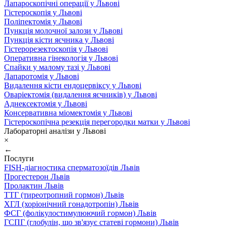
Лапароскопічні операції у Львові
Гістероскопія у Львові
Поліпектомія у Львові
Пункція молочної залози у Львові
Пункція кісти яєчника у Львові
Гістерорезектоскопія у Львові
Оперативна гінекологія у Львові
Спайки у малому тазі у Львові
Лапаротомія у Львові
Видалення кісти ендоцервіксу у Львові
Оваріектомія (видалення яєчників) у Львові
Аднексектомія у Львові
Консервативна міомектомія у Львові
Гістероскопічна резекція перегородки матки у Львові
Лабораторні аналізи у Львові
×
←
Послуги
FISH-діагностика сперматозоїдів Львів
Прогестерон Львів
Пролактин Львів
ТТГ (тиреотропний гормон) Львів
ХГЛ (хоріонічний гонадотропін) Львів
ФСГ (фолікулостимулюючий гормон) Львів
ГСПГ (глобулін, що зв'язує статеві гормони) Львів