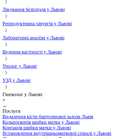
Лікування безпліддя у Львові
Репродуктивна хірургія у Львові
Лабораторні аналізи у Львові
Ведення вагітності у Львові
Уролог у Львові
УЗД у Львові
Гінеколог у Львові
×
←
Послуги
Видалення кісти бартолінової залози Львів
Кольпоскопія шийки матки у Львові
Конізація шийки матки у Львові
Встановлення внутрішньоматкової спіралі у Львові