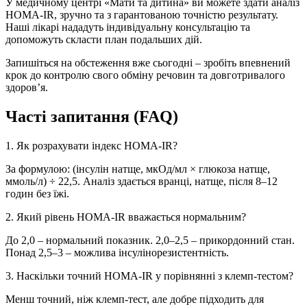
У медичному центрі «Мати та дитина» ви можете здати аналіз
HOMA‑IR, зручно та з гарантованою точністю результату.
Наші лікарі нададуть індивідуальну консультацію та
допоможуть скласти план подальших дій.
Запишіться на обстеження вже сьогодні – зробіть впевнений
крок до контролю свого обміну речовин та довготривалого
здоров’я.
Часті запитання (FAQ)
1. Як розрахувати індекс HOMA‑IR?
За формулою: (інсулін натще, мкОд/мл × глюкоза натще,
ммоль/л) ÷ 22,5. Аналіз здається вранці, натще, після 8–12
годин без їжі.
2. Який рівень HOMA‑IR вважається нормальним?
До 2,0 – нормальний показник. 2,0–2,5 – прикордонний стан.
Понад 2,5–3 – можлива інсулінорезистентність.
3. Наскільки точний HOMA‑IR у порівнянні з клемп‑тестом?
Менш точний, ніж клемп‑тест, але добре підходить для