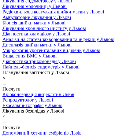
Лікування ендометріозу у Львові
Лікування молочниці у Львові
Радіохвильова коагуляція шийки матки у Львові
Амбулаторне лікування у Львові
Біопсія шийки матки у Львові
Лікування хронічного циститу у Львові
Діагностика хламідіозу у Львові
Аналізи на статеві захворювання та інфекції у Львові
Дисплазія шийки матки у Львові
Мікроскопія урогенітальних виділень у Львові
Видалення ВМС у Львові
Діагностика трихомонади у Львові
Пайпель-біопсія ендометрія у Львові
Планування вагітності у Львові
×
←
Послуги
Кріоконсервація яйцеклітин Львів
Репродуктолог у Львові
Ехосальпінгографія у Львові
Лікування безпліддя у Львові
×
←
Послуги
Допоміжний хетчинг ембріонів Львів