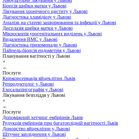
Амбулаторне лікування у Львові
Біопсія шийки матки у Львові
Лікування хронічного циститу у Львові
Діагностика хламідіозу у Львові
Аналізи на статеві захворювання та інфекції у Львові
Дисплазія шийки матки у Львові
Мікроскопія урогенітальних виділень у Львові
Видалення ВМС у Львові
Діагностика трихомонади у Львові
Пайпель-біопсія ендометрія у Львові
Планування вагітності у Львові
×
←
Послуги
Кріоконсервація яйцеклітин Львів
Репродуктолог у Львові
Ехосальпінгографія у Львові
Лікування безпліддя у Львові
×
←
Послуги
Допоміжний хетчинг ембріонів Львів
Редукція ембріонів при багатоплідній вагітності Львів
Донорство яйцеклітин у Львові
Штучне запліднення у Львові