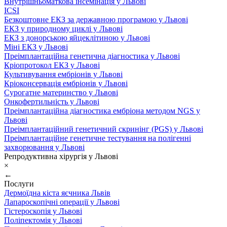
Внутрішньоматкова інсемінація у Львові
ICSI
Безкоштовне ЕКЗ за державною програмою у Львові
ЕКЗ у природному циклі у Львові
ЕКЗ з донорською яйцеклітиною у Львові
Міні ЕКЗ у Львові
Преімплантаційна генетична діагностика у Львові
Кріопротокол ЕКЗ у Львові
Культивування ембріонів у Львові
Кріоконсервація ембріонів у Львові
Сурогатне материнство у Львові
Онкофертильність у Львові
Преімплантаційна діагностика ембріона методом NGS у
Львові
Преімплантаційний генетичний скринінг (PGS) у Львові
Преімплантаційне генетичне тестування на полігенні
захворювання у Львові
Репродуктивна хірургія у Львові
×
←
Послуги
Дермоїдна кіста яєчника Львів
Лапароскопічні операції у Львові
Гістероскопія у Львові
Поліпектомія у Львові