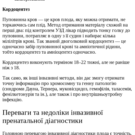
Кордоцентез
Пуповинна кров — це кров плода, яку можна отримати, не
торкаючись сам плід. Метод отримання матеріалу схожий на
перші два: під контролем УЗД лікар підводить тонку голку до
пуповини, потрапляє в одну з її судин і набирає кілька
мілілітрів крові. Так званий двоголковий кордоцентез — це
одночасно забір пуповинної крові та амніотичної рідини,
тобто кордоцентез та амніоцентез одночасно.
Кордоцентез виконують терміном 18–22 тижні, але не раніше
ніж з 18.
Так само, як інші інвазивні методи, він дає змогу отримати
точну інформацію про хромосомну та генну патологію
(синдроми Дауна, Тернера, муковісцидоз, гемофілія, таласемія,
фенілкетонурія та ін.), але також і про внутрішньоутробну
інфекцію.
Переваги та недоліки інвазивної
пренатальної діагностики
Головною перевагою інвазивної діагностики плода є точність,