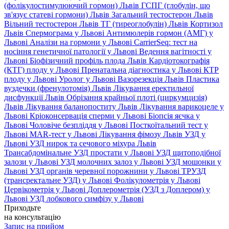
(фолікулостимулюючий гормон) Львів
ГСПГ (глобулін, що
зв'язує статеві гормони) Львів
Загальний тестостерон Львів
Вільний тестостерон Львів
ТГ (тиреоглобулін) Львів
Кортизол
Львів
Спермограма у Львові
Антимюлерів гормон (АМГ) у
Львові
Аналізи на гормони у Львові
CarrierSeq: тест на
носіння генетичної патології у Львові
Ведення вагітності у
Львові
Біофізичний профіль плода Львів
Кардіотокографія
(КТГ) плоду у Львові
Пренатальна діагностика у Львові
КТР
плоду у Львові
Уролог у Львові
Вазорезекція Львів
Пластика
вуздечки (френулотомія) Львів
Лікування еректильної
дисфункції Львів
Обрізання крайньої плоті (циркумцизія)
Львів
Лікування баланопоститу Львів
Лікування варикоцеле у
Львові
Кріоконсервація сперми у Львові
Біопсія яєчка у
Львові
Чоловіче безпліддя у Львові
Посткоїтальний тест у
Львові
MAR-тест у Львові
Лікування фімозу Львів
УЗД у
Львові
УЗД нирок та сечового міхура Львів
Трансабдомінальне УЗД простати у Львові
УЗД щитоподібної
залози у Львові
УЗД молочних залоз у Львові
УЗД мошонки у
Львові
УЗД органів черевної порожнини у Львові
ТРУЗД
(трансректальне УЗД) у Львові
Фолікулометрія у Львові
Цервікометрія у Львові
Доплерометрія (УЗД з Доплером) у
Львові
УЗД лобкового симфізу у Львові
Приходьте
на консультацію
Запис на прийом