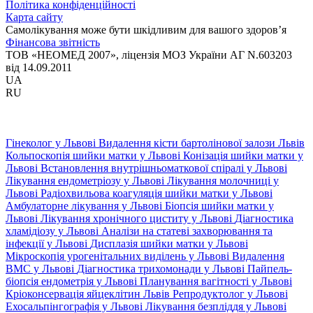
Політика конфіденційності
Карта сайту
Самолікування може бути шкідливим для вашого здоров’я
Фінансова звітність
ТОВ «НЕОМЕД 2007», ліцензія МОЗ України АГ N.603203
від 14.09.2011
UA
RU
Гінеколог у Львові
Видалення кісти бартолінової залози Львів
Кольпоскопія шийки матки у Львові
Конізація шийки матки у
Львові
Встановлення внутрішньоматкової спіралі у Львові
Лікування ендометріозу у Львові
Лікування молочниці у
Львові
Радіохвильова коагуляція шийки матки у Львові
Амбулаторне лікування у Львові
Біопсія шийки матки у
Львові
Лікування хронічного циститу у Львові
Діагностика
хламідіозу у Львові
Аналізи на статеві захворювання та
інфекції у Львові
Дисплазія шийки матки у Львові
Мікроскопія урогенітальних виділень у Львові
Видалення
ВМС у Львові
Діагностика трихомонади у Львові
Пайпель-
біопсія ендометрія у Львові
Планування вагітності у Львові
Кріоконсервація яйцеклітин Львів
Репродуктолог у Львові
Ехосальпінгографія у Львові
Лікування безпліддя у Львові