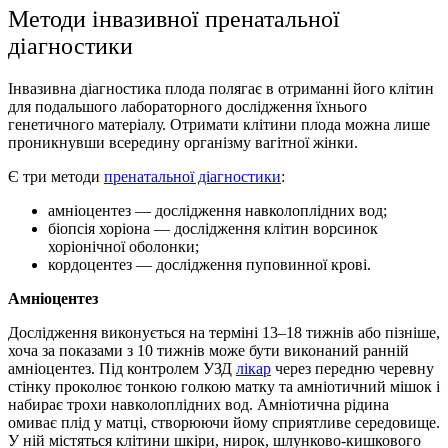
Методи інвазивної пренатальної
діагностики
Інвазивна діагностика плода полягає в отриманні його клітин
для подальшого лабораторного дослідження їхнього
генетичного матеріалу. Отримати клітини плода можна лише
проникнувши всередину організму вагітної жінки.
Є три методи
пренатальної діагностики
:
амніоцентез — дослідження навколоплідних вод;
біопсія хоріона — дослідження клітин ворсинок
хоріонічної оболонки;
кордоцентез — дослідження пуповинної крові.
Амніоцентез
Дослідження виконується на терміні 13–18 тижнів або пізніше,
хоча за показами з 10 тижнів може бути виконаний ранній
амніоцентез. Під контролем УЗД
лікар
через передню черевну
стінку проколює тонкою голкою матку та амніотичний мішок і
набирає трохи навколоплідних вод. Амніотична рідина
омиває плід у матці, створюючи йому сприятливе середовище.
У ній містяться клітини шкіри, нирок, шлунково-кишкового