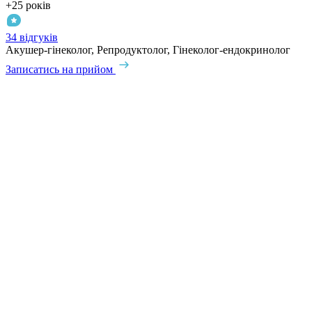
+25 років
+
34 відгуків
1
Акушер-гінеколог, Репродуктолог, Гінеколог-ендокринолог
А
Записатись на прийом
З