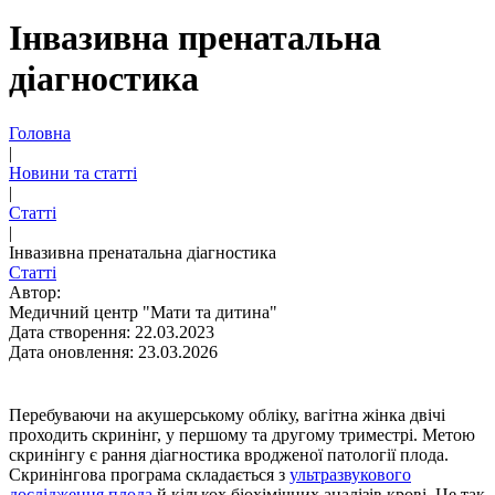
Інвазивна пренатальна
діагностика
Головна
|
Новини та статті
|
Статті
|
Інвазивна пренатальна діагностика
Статті
Автор:
Медичний центр "Мати та дитина"
Дата створення: 22.03.2023
Дата оновлення: 23.03.2026
Перебуваючи на акушерському обліку, вагітна жінка двічі
проходить скринінг, у першому та другому триместрі. Метою
скринінгу є рання діагностика вродженої патології плода.
Скринінгова програма складається з
ультразвукового
дослідження плода
й кількох біохімічних аналізів крові. Це так