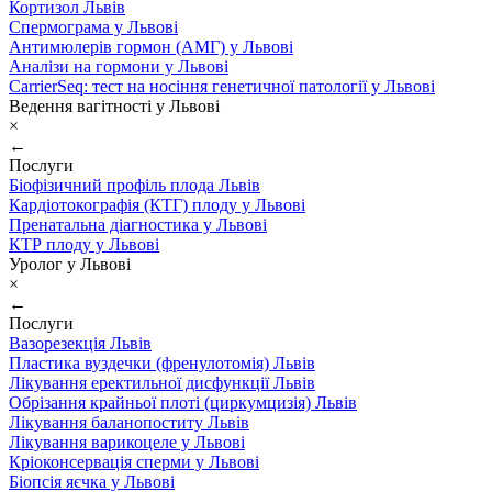
Кортизол Львів
Спермограма у Львові
Антимюлерів гормон (АМГ) у Львові
Аналізи на гормони у Львові
CarrierSeq: тест на носіння генетичної патології у Львові
Ведення вагітності у Львові
×
←
Послуги
Біофізичний профіль плода Львів
Кардіотокографія (КТГ) плоду у Львові
Пренатальна діагностика у Львові
КТР плоду у Львові
Уролог у Львові
×
←
Послуги
Вазорезекція Львів
Пластика вуздечки (френулотомія) Львів
Лікування еректильної дисфункції Львів
Обрізання крайньої плоті (циркумцизія) Львів
Лікування баланопоститу Львів
Лікування варикоцеле у Львові
Кріоконсервація сперми у Львові
Біопсія яєчка у Львові