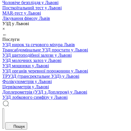
Чоловіче безпліддя у Львові
Посткоїтальний тест у Львові
MAR-тест у Львові
Лікування фімозу Львів
УЗД у Львові
×
←
Послуги
УЗД нирок та сечового міхура Львів
Трансабдомінальне УЗД простати у Львові
УЗД щитоподібної залози у Львові
УЗД молочних залоз у Львові
УЗД мошонки у Львові
УЗД органів черевної порожнини у Львові
ТРУЗД (трансректальне УЗД) у Львові
Фолікулометрія у Львові
Цервікометрія у Львові
Доплерометрія (УЗД з Доплером) у Львові
УЗД лобкового симфізу у Львові
Пошук