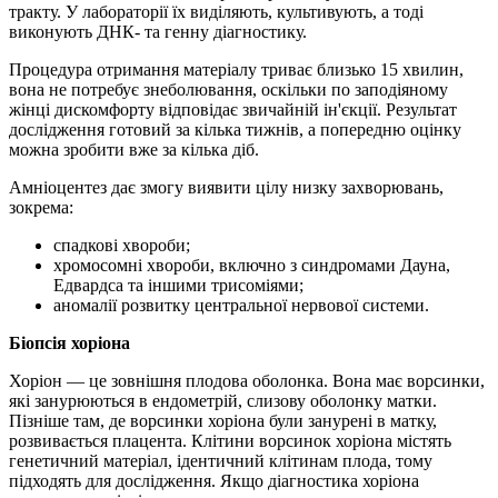
тракту. У лабораторії їх виділяють, культивують, а тоді
виконують ДНК- та генну діагностику.
Процедура отримання матеріалу триває близько 15 хвилин,
вона не потребує знеболювання, оскільки по заподіяному
жінці дискомфорту відповідає звичайній ін'єкції. Результат
дослідження готовий за кілька тижнів, а попередню оцінку
можна зробити вже за кілька діб.
Амніоцентез дає змогу виявити цілу низку захворювань,
зокрема:
спадкові хвороби;
хромосомні хвороби, включно з синдромами Дауна,
Едвардса та іншими трисоміями;
аномалії розвитку центральної нервової системи.
Біопсія хоріона
Хоріон — це зовнішня плодова оболонка. Вона має ворсинки,
які занурюються в ендометрій, слизову оболонку матки.
Пізніше там, де ворсинки хоріона були занурені в матку,
розвивається плацента. Клітини ворсинок хоріона містять
генетичний матеріал, ідентичний клітинам плода, тому
підходять для дослідження. Якщо діагностика хоріона