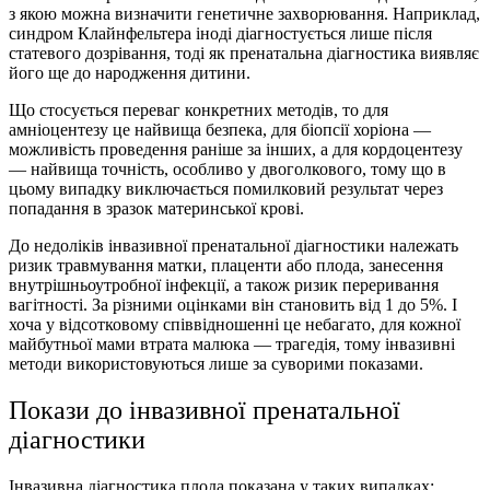
з якою можна визначити генетичне захворювання. Наприклад,
синдром Клайнфельтера іноді діагностується лише після
статевого дозрівання, тоді як пренатальна діагностика виявляє
його ще до народження дитини.
Що стосується переваг конкретних методів, то для
амніоцентезу це найвища безпека, для біопсії хоріона —
можливість проведення раніше за інших, а для кордоцентезу
— найвища точність, особливо у двоголкового, тому що в
цьому випадку виключається помилковий результат через
попадання в зразок материнської крові.
До недоліків інвазивної пренатальної діагностики належать
ризик травмування матки, плаценти або плода, занесення
внутрішньоутробної інфекції, а також ризик переривання
вагітності. За різними оцінками він становить від 1 до 5%. І
хоча у відсотковому співвідношенні це небагато, для кожної
майбутньої мами втрата малюка — трагедія, тому інвазивні
методи використовуються лише за суворими показами.
Покази до інвазивної пренатальної
діагностики
Інвазивна діагностика плода показана у таких випадках: