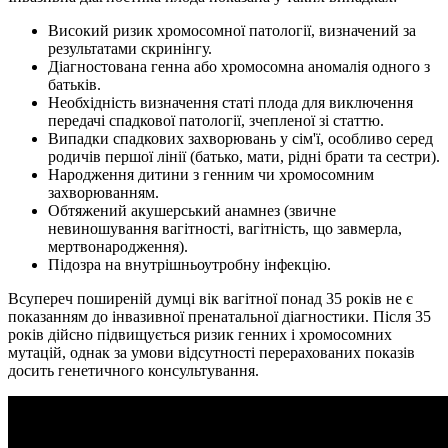
Високий ризик хромосомної патології, визначений за
результатами скринінгу.
Діагностована генна або хромосомна аномалія одного з
батьків.
Необхідність визначення статі плода для виключення
передачі спадкової патології, зчепленої зі статтю.
Випадки спадкових захворювань у сім'ї, особливо серед
родичів першої лінії (батько, мати, рідні брати та сестри).
Народження дитини з генним чи хромосомним
захворюванням.
Обтяжений акушерський анамнез (звичне
невиношування вагітності, вагітність, що завмерла,
мертвонародження).
Підозра на внутрішньоутробну інфекцію.
Всупереч поширеній думці вік вагітної понад 35 років не є
показанням до інвазивної пренатальної діагностики. Після 35
років дійсно підвищується ризик генних і хромосомних
мутацій, однак за умови відсутності перерахованих показів
досить генетичного консультування.