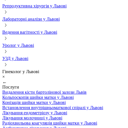
Репродуктивна хірургія у Львові
Лабораторні аналізи у Львові
Ведення вагітності у Львові
Уролог у Львові
УЗД у Львові
Гінеколог у Львові
×
←
Послуги
Видалення кісти бартолінової залози Львів
Кольпоскопія шийки матки у Львові
Конізація шийки матки у Львові
Встановлення внутрішньоматкової спіралі у Львові
Лікування ендометріозу у Львові
Лікування молочниці у Львові
Радіохвильова коагуляція шийки матки у Львові