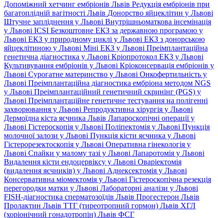
Допоміжний хетчинг ембріонів Львів
Редукція ембріонів при
багатоплідній вагітності Львів
Донорство яйцеклітин у Львові
Штучне запліднення у Львові
Внутрішньоматкова інсемінація
у Львові
ICSI
Безкоштовне ЕКЗ за державною програмою у
Львові
ЕКЗ у природному циклі у Львові
ЕКЗ з донорською
яйцеклітиною у Львові
Міні ЕКЗ у Львові
Преімплантаційна
генетична діагностика у Львові
Кріопротокол ЕКЗ у Львові
Культивування ембріонів у Львові
Кріоконсервація ембріонів у
Львові
Сурогатне материнство у Львові
Онкофертильність у
Львові
Преімплантаційна діагностика ембріона методом NGS
у Львові
Преімплантаційний генетичний скринінг (PGS) у
Львові
Преімплантаційне генетичне тестування на полігенні
захворювання у Львові
Репродуктивна хірургія у Львові
Дермоїдна кіста яєчника Львів
Лапароскопічні операції у
Львові
Гістероскопія у Львові
Поліпектомія у Львові
Пункція
молочної залози у Львові
Пункція кісти яєчника у Львові
Гістерорезектоскопія у Львові
Оперативна гінекологія у
Львові
Спайки у малому тазі у Львові
Лапаротомія у Львові
Видалення кісти ендоцервіксу у Львові
Оваріектомія
(видалення яєчників) у Львові
Аднексектомія у Львові
Консервативна міомектомія у Львові
Гістероскопічна резекція
перегородки матки у Львові
Лабораторні аналізи у Львові
FISH-діагностика сперматозоїдів Львів
Прогестерон Львів
Пролактин Львів
ТТГ (тиреотропний гормон) Львів
ХГЛ
(хоріонічний гонадотропін) Львів
ФСГ