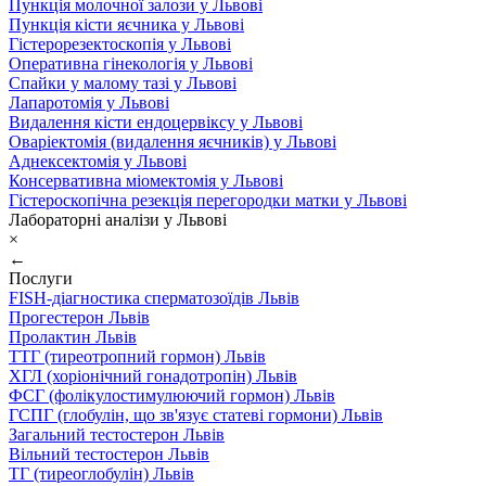
Пункція молочної залози у Львові
Пункція кісти яєчника у Львові
Гістерорезектоскопія у Львові
Оперативна гінекологія у Львові
Спайки у малому тазі у Львові
Лапаротомія у Львові
Видалення кісти ендоцервіксу у Львові
Оваріектомія (видалення яєчників) у Львові
Аднексектомія у Львові
Консервативна міомектомія у Львові
Гістероскопічна резекція перегородки матки у Львові
Лабораторні аналізи у Львові
×
←
Послуги
FISH-діагностика сперматозоїдів Львів
Прогестерон Львів
Пролактин Львів
ТТГ (тиреотропний гормон) Львів
ХГЛ (хоріонічний гонадотропін) Львів
ФСГ (фолікулостимулюючий гормон) Львів
ГСПГ (глобулін, що зв'язує статеві гормони) Львів
Загальний тестостерон Львів
Вільний тестостерон Львів
ТГ (тиреоглобулін) Львів