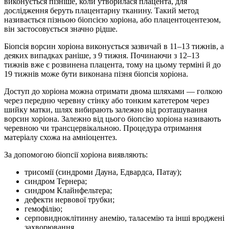
виконується пізніше, коли утворилася плацента, для
дослідження беруть плацентарну тканину. Такий метод
називається пізньою біопсією хоріона, або плацентоцентезом,
він застосовується значно рідше.
Біопсія ворсин хоріона виконується зазвичай в 11–13 тижнів, а
деяких випадках раніше, з 9 тижня. Починаючи з 12–13
тижнів вже є розвинена плацента, тому на цьому терміні й до
19 тижнів може бути виконана пізня біопсія хоріона.
Доступ до хоріона можна отримати двома шляхами — голкою
через передню черевну стінку або тонким катетером через
шийку матки, шлях вибирають залежно від розташування
ворсин хоріона. Залежно від цього біопсію хоріона називають
черевною чи трансцервікальною. Процедура отримання
матеріалу схожа на амніоцентез.
За допомогою біопсії хоріона виявляють:
трисомії (синдроми Дауна, Едвардса, Патау);
синдром Тернера;
синдром Клайнфельтера;
дефекти нервової трубки;
гемофілію;
серповидноклітинну анемію, таласемію та інші вроджені
захворювання.