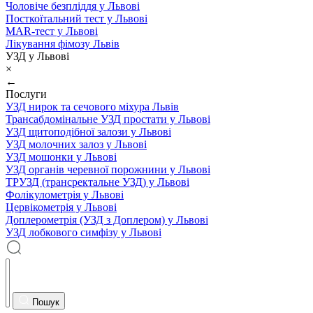
Чоловіче безпліддя у Львові
Посткоїтальний тест у Львові
MAR-тест у Львові
Лікування фімозу Львів
УЗД у Львові
×
←
Послуги
УЗД нирок та сечового міхура Львів
Трансабдомінальне УЗД простати у Львові
УЗД щитоподібної залози у Львові
УЗД молочних залоз у Львові
УЗД мошонки у Львові
УЗД органів черевної порожнини у Львові
ТРУЗД (трансректальне УЗД) у Львові
Фолікулометрія у Львові
Цервікометрія у Львові
Доплерометрія (УЗД з Доплером) у Львові
УЗД лобкового симфізу у Львові
Пошук