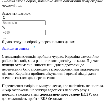
«Лелека вже в дорозі, потрібно лише допомогти йому скоріше
прилетіти»
.
Замовити дзвінок
Я даю згоду на обробку персональних даних
Залишити заявку
Стимуляція яєчників пройшла чудово: Кароліна самостійно
робила ін’єкції, хоча раніше такого досвіду не мала. Під час
пункції отримали 9 яйцеклітин. Для підготовки до
перенесення було проведено гістероскопію, яка підтвердила
діагноз. Кароліна пройшла лікування, і врешті лікарі дали
«зелене світло» для перенесення.
Перенесення ембріона минуло легко, але вагітність не настала.
Лікар заспокоїла: не завжди вдається з першого разу. І
порадила скористатися
державною програмою НСЗУ
, яка
дає можливість пройти ЕКЗ безоплатно.