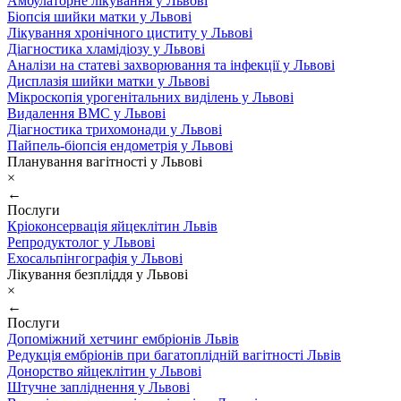
Амбулаторне лікування у Львові
Біопсія шийки матки у Львові
Лікування хронічного циститу у Львові
Діагностика хламідіозу у Львові
Аналізи на статеві захворювання та інфекції у Львові
Дисплазія шийки матки у Львові
Мікроскопія урогенітальних виділень у Львові
Видалення ВМС у Львові
Діагностика трихомонади у Львові
Пайпель-біопсія ендометрія у Львові
Планування вагітності у Львові
×
←
Послуги
Кріоконсервація яйцеклітин Львів
Репродуктолог у Львові
Ехосальпінгографія у Львові
Лікування безпліддя у Львові
×
←
Послуги
Допоміжний хетчинг ембріонів Львів
Редукція ембріонів при багатоплідній вагітності Львів
Донорство яйцеклітин у Львові
Штучне запліднення у Львові