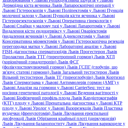
захворювання у Львові
Репродуктивна хірургія у Львові
Дермоїдна кіста яєчника Львів
Лапароскопічні операції у
Львові
Гістероскопія у Львові
Поліпектомія у Львові
Пункція
молочної залози у Львові
Пункція кісти яєчника у Львові
Гістерорезектоскопія у Львові
Оперативна гінекологія у
Львові
Спайки у малому тазі у Львові
Лапаротомія у Львові
Видалення кісти ендоцервіксу у Львові
Оваріектомія
(видалення яєчників) у Львові
Аднексектомія у Львові
Консервативна міомектомія у Львові
Гістероскопічна резекція
перегородки матки у Львові
Лабораторні аналізи у Львові
FISH-діагностика сперматозоїдів Львів
Прогестерон Львів
Пролактин Львів
ТТГ (тиреотропний гормон) Львів
ХГЛ
(хоріонічний гонадотропін) Львів
ФСГ
(фолікулостимулюючий гормон) Львів
ГСПГ (глобулін, що
зв'язує статеві гормони) Львів
Загальний тестостерон Львів
Вільний тестостерон Львів
ТГ (тиреоглобулін) Львів
Кортизол
Львів
Спермограма у Львові
Антимюлерів гормон (АМГ) у
Львові
Аналізи на гормони у Львові
CarrierSeq: тест на
носіння генетичної патології у Львові
Ведення вагітності у
Львові
Біофізичний профіль плода Львів
Кардіотокографія
(КТГ) плоду у Львові
Пренатальна діагностика у Львові
КТР
плоду у Львові
Уролог у Львові
Вазорезекція Львів
Пластика
вуздечки (френулотомія) Львів
Лікування еректильної
дисфункції Львів
Обрізання крайньої плоті (циркумцизія)
Львів
Лікування баланопоститу Львів
Лікування варикоцеле у