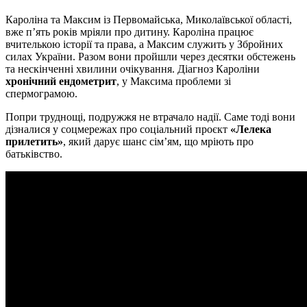
Кароліна та Максим із Первомайська, Миколаївської області,
вже п’ять років мріяли про дитину. Кароліна працює
вчителькою історії та права, а Максим служить у Збройних
силах України. Разом вони пройшли через десятки обстежень
та нескінченні хвилини очікування. Діагноз Кароліни
хронічний ендометрит
, у Максима проблеми зі
спермограмою.
Попри труднощі, подружжя не втрачало надії. Саме тоді вони
дізналися у соцмережах про соціальний проєкт
«Лелека
прилетить»
, який дарує шанс сім’ям, що мріють про
батьківство.