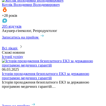
Котлік
Володимир Володимирович
К
+28 років
+
205 відгуків
3
Акушер-гінеколог, Репродуктолог
А
Записатись на прийом
З
Всі лікарі
Схожі новини
Історії успіху
І
0
06.03.2025
І
Історія проходження безоплатного ЕКЗ за державною
Н
програмою медичних гарантій
ш
Історія проходження безоплатного ЕКЗ за державною
з
програмою медичних гарантій…
п
Запис на прийом