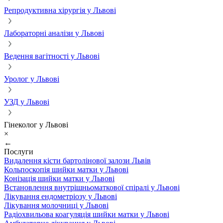
Репродуктивна хірургія у Львові
Лабораторні аналізи у Львові
Ведення вагітності у Львові
Уролог у Львові
УЗД у Львові
Гінеколог у Львові
×
←
Послуги
Видалення кісти бартолінової залози Львів
Кольпоскопія шийки матки у Львові
Конізація шийки матки у Львові
Встановлення внутрішньоматкової спіралі у Львові
Лікування ендометріозу у Львові
Лікування молочниці у Львові
Радіохвильова коагуляція шийки матки у Львові