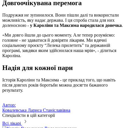
Довгоочікувана перемога
Подружжя не зупинилося. Вони пішли далі та використали
можливість, яку надає держава. І ця спроба стала для них
доленосною -
у Кароліни та Максима народилася донечка
.
«Ми довго йшли до цього моменту. Але тепер розуміємо:
головне - не здаватися й довіряти лікарям. Ми вдячні
соціальному проєкту “Лелека прилетить” та державній
програмі, завдяки яким здійснилася наша мрія», - ділиться
Кароліна.
Надія для кожної пари
Історія Кароліни та Максима - це приклад того, що навіть
після довгих років боротьби можна досягти бажаного
результату.
Автор:
Ковалевська Лариса Станіславівна
Спеціалісти в цій категорії
Всі лікарі