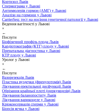
Кортизол Львів
Спермограма у Львові
Антимюлерів гормон (АМГ) у Львові
Аналізи на гормони у Львові
CarrierSeq: тест на носіння генетичної патології у Львові
Ведення вагітності у Львові
×
←
Послуги
Біофізичний профіль плода Львів
Кардіотокографія (КТГ) плоду у Львові
Пренатальна діагностика у Львові
КТР плоду у Львові
Уролог у Львові
×
←
Послуги
Вазорезекція Львів
Пластика вуздечки (френулотомія) Львів
Лікування еректильної дисфункції Львів
Обрізання крайньої плоті (циркумцизія) Львів
Лікування баланопоститу Львів
Лікування варикоцеле у Львові
Кріоконсервація сперми у Львові
Біопсія яєчка у Львові