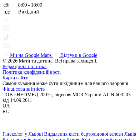
сб:
8:00 - 18:00
нд:
Вихідний
Ми на Google Maps
Відгуки в Google
© 2026 Мати та дитина. Всі права захищені.
Редакційна політика
Політика конфіденційності
Карта сайту
Самолікування може бути шкідливим для вашого здоров’я
Фінансова звітність
ТОВ «НЕОМЕД 2007», ліцензія МОЗ України АГ N.603203
від 14.09.2011
UA
RU
Гінеколог у Львові
Видалення кісти бартолінової залози Львів
Кольпоскопія шийки матки у Львові
Конізація шийки матки у