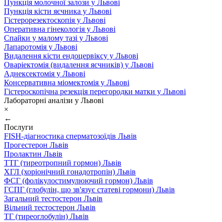
Пункція молочної залози у Львові
Пункція кісти яєчника у Львові
Гістерорезектоскопія у Львові
Оперативна гінекологія у Львові
Спайки у малому тазі у Львові
Лапаротомія у Львові
Видалення кісти ендоцервіксу у Львові
Оваріектомія (видалення яєчників) у Львові
Аднексектомія у Львові
Консервативна міомектомія у Львові
Гістероскопічна резекція перегородки матки у Львові
Лабораторні аналізи у Львові
×
←
Послуги
FISH-діагностика сперматозоїдів Львів
Прогестерон Львів
Пролактин Львів
ТТГ (тиреотропний гормон) Львів
ХГЛ (хоріонічний гонадотропін) Львів
ФСГ (фолікулостимулюючий гормон) Львів
ГСПГ (глобулін, що зв'язує статеві гормони) Львів
Загальний тестостерон Львів
Вільний тестостерон Львів
ТГ (тиреоглобулін) Львів