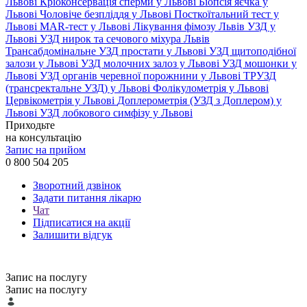
Львові
Кріоконсервація сперми у Львові
Біопсія яєчка у
Львові
Чоловіче безпліддя у Львові
Посткоїтальний тест у
Львові
MAR-тест у Львові
Лікування фімозу Львів
УЗД у
Львові
УЗД нирок та сечового міхура Львів
Трансабдомінальне УЗД простати у Львові
УЗД щитоподібної
залози у Львові
УЗД молочних залоз у Львові
УЗД мошонки у
Львові
УЗД органів черевної порожнини у Львові
ТРУЗД
(трансректальне УЗД) у Львові
Фолікулометрія у Львові
Цервікометрія у Львові
Доплерометрія (УЗД з Доплером) у
Львові
УЗД лобкового симфізу у Львові
Приходьте
на консультацію
Запис на прийом
0 800 504 205
Зворотний дзвінок
Задати питання лікарю
Чат
Підписатися на акції
Залишити відгук
Запис на послугу
Запис на послугу