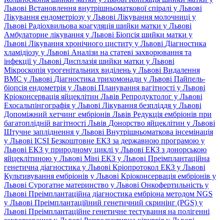
Львові
Встановлення внутрішньоматкової спіралі у Львові
Лікування ендометріозу у Львові
Лікування молочниці у
Львові
Радіохвильова коагуляція шийки матки у Львові
Амбулаторне лікування у Львові
Біопсія шийки матки у
Львові
Лікування хронічного циститу у Львові
Діагностика
хламідіозу у Львові
Аналізи на статеві захворювання та
інфекції у Львові
Дисплазія шийки матки у Львові
Мікроскопія урогенітальних виділень у Львові
Видалення
ВМС у Львові
Діагностика трихомонади у Львові
Пайпель-
біопсія ендометрія у Львові
Планування вагітності у Львові
Кріоконсервація яйцеклітин Львів
Репродуктолог у Львові
Ехосальпінгографія у Львові
Лікування безпліддя у Львові
Допоміжний хетчинг ембріонів Львів
Редукція ембріонів при
багатоплідній вагітності Львів
Донорство яйцеклітин у Львові
Штучне запліднення у Львові
Внутрішньоматкова інсемінація
у Львові
ICSI
Безкоштовне ЕКЗ за державною програмою у
Львові
ЕКЗ у природному циклі у Львові
ЕКЗ з донорською
яйцеклітиною у Львові
Міні ЕКЗ у Львові
Преімплантаційна
генетична діагностика у Львові
Кріопротокол ЕКЗ у Львові
Культивування ембріонів у Львові
Кріоконсервація ембріонів у
Львові
Сурогатне материнство у Львові
Онкофертильність у
Львові
Преімплантаційна діагностика ембріона методом NGS
у Львові
Преімплантаційний генетичний скринінг (PGS) у
Львові
Преімплантаційне генетичне тестування на полігенні