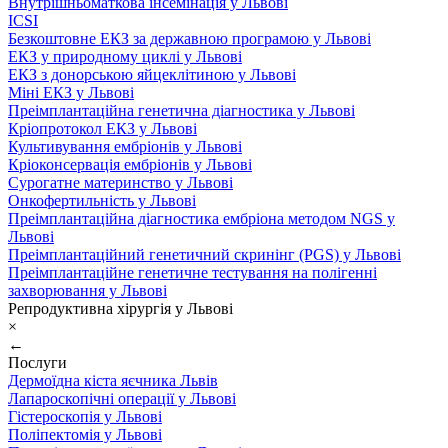
Внутрішньоматкова інсемінація у Львові
ICSI
Безкоштовне ЕКЗ за державною програмою у Львові
ЕКЗ у природному циклі у Львові
ЕКЗ з донорською яйцеклітиною у Львові
Міні ЕКЗ у Львові
Преімплантаційна генетична діагностика у Львові
Кріопротокол ЕКЗ у Львові
Культивування ембріонів у Львові
Кріоконсервація ембріонів у Львові
Сурогатне материнство у Львові
Онкофертильність у Львові
Преімплантаційна діагностика ембріона методом NGS у
Львові
Преімплантаційний генетичний скринінг (PGS) у Львові
Преімплантаційне генетичне тестування на полігенні
захворювання у Львові
Репродуктивна хірургія у Львові
×
←
Послуги
Дермоїдна кіста яєчника Львів
Лапароскопічні операції у Львові
Гістероскопія у Львові
Поліпектомія у Львові