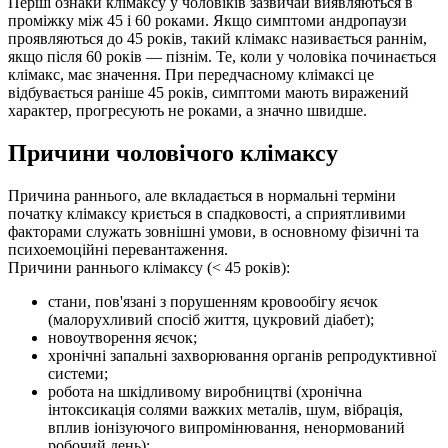
Перші ознаки клімаксу у чоловіків зазвичай виявляються в
проміжку між 45 і 60 роками. Якщо симптоми андропаузи
проявляються до 45 років, такий клімакс називається раннім,
якщо після 60 років — пізнім. Те, коли у чоловіка починається
клімакс, має значення. При передчасному клімаксі це
відбувається раніше 45 років, симптоми мають виражений
характер, прогресують не роками, а значно швидше.
Причини чоловічого клімаксу
Причина раннього, але вкладається в нормальні терміни
початку клімаксу криється в спадковості, а сприятливими
факторами служать зовнішні умови, в основному фізичні та
психоемоційні перевантаження.
Причини раннього клімаксу (˂ 45 років):
стани, пов'язані з порушенням кровообігу яєчок
(малорухливий спосіб життя, цукровий діабет);
новоутворення яєчок;
хронічні запальні захворювання органів репродуктивної
системи;
робота на шкідливому виробництві (хронічна
інтоксикація солями важких металів, шум, вібрація,
вплив іонізуючого випромінювання, ненормований
робочий день);