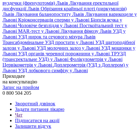
вуздечки (френулотомія) Львів
Лікування еректильної
дисфункції Львів
Обрізання крайньої плоті (циркумцизія)
Львів
Лікування баланопоститу Львів
Лікування варикоцеле у
Львові
Кріоконсервація сперми у Львові
Біопсія яєчка у
Львові
Чоловіче безпліддя у Львові
Посткоїтальний тест у
Львові
MAR-тест у Львові
Лікування фімозу Львів
УЗД у
Львові
УЗД нирок та сечового міхура Львів
Трансабдомінальне УЗД простати у Львові
УЗД щитоподібної
залози у Львові
УЗД молочних залоз у Львові
УЗД мошонки у
Львові
УЗД органів черевної порожнини у Львові
ТРУЗД
(трансректальне УЗД) у Львові
Фолікулометрія у Львові
Цервікометрія у Львові
Доплерометрія (УЗД з Доплером) у
Львові
УЗД лобкового симфізу у Львові
Приходьте
на консультацію
Запис на прийом
0 800 504 205
Зворотний дзвінок
Задати питання лікарю
Чат
Підписатися на акції
Залишити відгук