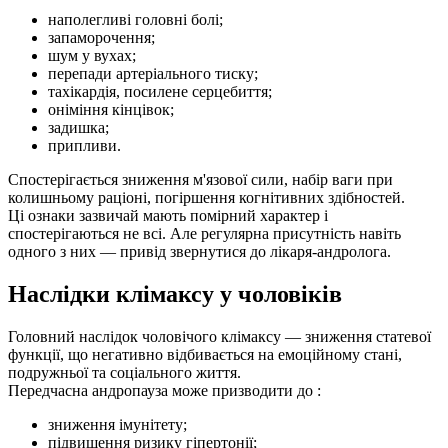
наполегливі головні болі;
запаморочення;
шум у вухах;
перепади артеріального тиску;
тахікардія, посилене серцебиття;
оніміння кінцівок;
задишка;
припливи.
Спостерігається зниження м'язової сили, набір ваги при
колишньому раціоні, погіршення когнітивних здібностей.
Ці ознаки зазвичай мають помірний характер і
спостерігаються не всі. Але регулярна присутність навіть
одного з них — привід звернутися до лікаря-андролога.
Наслідки клімаксу у чоловіків
Головний наслідок чоловічого клімаксу — зниження статевої
функції, що негативно відбивається на емоційному стані,
подружньої та соціального життя.
Передчасна андропауза може призводити до :
зниження імунітету;
підвищення ризику гіпертонії;