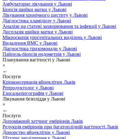
Амбулаторне лікування у Львові
Біопсія шийки матки у Львові
Лікування хронічного циститу у Львові
Діагностика хламідіозу у Львові
Аналізи на статеві захворювання та інфекції у Львові
Дисплазія шийки матки у Львові
Мікроскопія урогенітальних виділень у Львові
Видалення ВМС у Львові
Діагностика трихомонади у Львові
Пайпель-біопсія ендометрія у Львові
Планування вагітності у Львові
×
←
Послуги
Кріоконсервація яйцеклітин Львів
Репродуктолог у Львові
Ехосальпінгографія у Львові
Лікування безпліддя у Львові
×
←
Послуги
Допоміжний хетчинг ембріонів Львів
Редукція ембріонів при багатоплідній вагітності Львів
Донорство яйцеклітин у Львові
Штучне запліднення у Львові