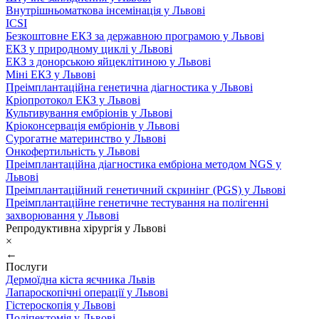
Внутрішньоматкова інсемінація у Львові
ICSI
Безкоштовне ЕКЗ за державною програмою у Львові
ЕКЗ у природному циклі у Львові
ЕКЗ з донорською яйцеклітиною у Львові
Міні ЕКЗ у Львові
Преімплантаційна генетична діагностика у Львові
Кріопротокол ЕКЗ у Львові
Культивування ембріонів у Львові
Кріоконсервація ембріонів у Львові
Сурогатне материнство у Львові
Онкофертильність у Львові
Преімплантаційна діагностика ембріона методом NGS у
Львові
Преімплантаційний генетичний скринінг (PGS) у Львові
Преімплантаційне генетичне тестування на полігенні
захворювання у Львові
Репродуктивна хірургія у Львові
×
←
Послуги
Дермоїдна кіста яєчника Львів
Лапароскопічні операції у Львові
Гістероскопія у Львові
Поліпектомія у Львові