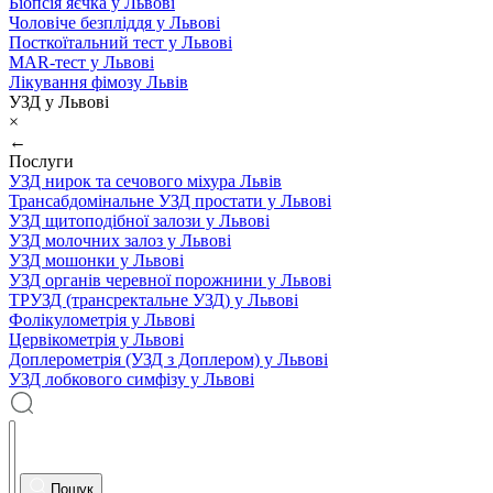
Біопсія яєчка у Львові
Чоловіче безпліддя у Львові
Посткоїтальний тест у Львові
MAR-тест у Львові
Лікування фімозу Львів
УЗД у Львові
×
←
Послуги
УЗД нирок та сечового міхура Львів
Трансабдомінальне УЗД простати у Львові
УЗД щитоподібної залози у Львові
УЗД молочних залоз у Львові
УЗД мошонки у Львові
УЗД органів черевної порожнини у Львові
ТРУЗД (трансректальне УЗД) у Львові
Фолікулометрія у Львові
Цервікометрія у Львові
Доплерометрія (УЗД з Доплером) у Львові
УЗД лобкового симфізу у Львові
Пошук