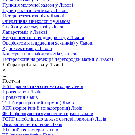
Пункція молочної залози у Львові
Пункція кісти яєчника у Львові
Гістерорезектоскопія у Львові
Оперативна гінекологія у Львові
Спайки у малому тазі у Львові
Лапаротомія у Львові
Видалення кісти ендоцервіксу у Львові
Оваріектомія (видалення яєчників) у Львові
Аднексектомія у Львові
Консервативна міомектомія у Львові
Гістероскопічна резекція перегородки матки у Львові
Лабораторні аналізи у Львові
×
←
Послуги
FISH-діагностика сперматозоїдів Львів
Прогестерон Львів
Пролактин Львів
ТТГ (тиреотропний гормон) Львів
ХГЛ (хоріонічний гонадотропін) Львів
ФСГ (фолікулостимулюючий гормон) Львів
ГСПГ (глобулін, що зв'язує статеві гормони) Львів
Загальний тестостерон Львів
Вільний тестостерон Львів