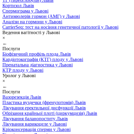
ТГ (тиреоглобулін) Львів
Кортизол Львів
Спермограма у Львові
Антимюлерів гормон (АМГ) у Львові
Аналізи на гормони у Львові
CarrierSeq: тест на носіння генетичної патології у Львові
Ведення вагітності у Львові
×
←
Послуги
Біофізичний профіль плода Львів
Кардіотокографія (КТГ) плоду у Львові
Пренатальна діагностика у Львові
КТР плоду у Львові
Уролог у Львові
×
←
Послуги
Вазорезекція Львів
Пластика вуздечки (френулотомія) Львів
Лікування еректильної дисфункції Львів
Обрізання крайньої плоті (циркумцизія) Львів
Лікування баланопоститу Львів
Лікування варикоцеле у Львові
Кріоконсервація сперми у Львові