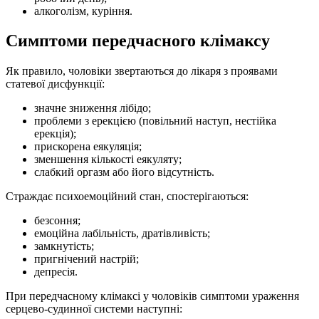
алкоголізм, куріння.
Симптоми передчасного клімаксу
Як правило, чоловіки звертаються до лікаря з проявами
статевої дисфункції:
значне зниження лібідо;
проблеми з ерекцією (повільний наступ, нестійка
ерекція);
прискорена еякуляція;
зменшення кількості еякуляту;
слабкий оргазм або його відсутність.
Страждає психоемоційний стан, спостерігаються:
безсоння;
емоційна лабільність, дратівливість;
замкнутість;
пригнічений настрій;
депресія.
При передчасному клімаксі у чоловіків симптоми ураження
серцево-судинної системи наступні: