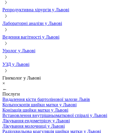
Репродуктивна хірургія у Львові
Лабораторні аналізи у Львові
Ведення вагітності у Львові
Уролог у Львові
УЗД у Львові
Гінеколог у Львові
×
←
Послуги
Видалення кісти бартолінової залози Львів
Кольпоскопія шийки матки у Львові
Конізація шийки матки у Львові
Встановлення внутрішньоматкової спіралі у Львові
Лікування ендометріозу у Львові
Лікування молочниці у Львові
Радіохвильова коагуляція шийки матки у Львові