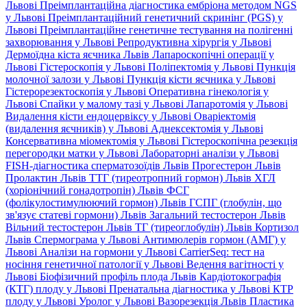
Львові
Преімплантаційна діагностика ембріона методом NGS
у Львові
Преімплантаційний генетичний скринінг (PGS) у
Львові
Преімплантаційне генетичне тестування на полігенні
захворювання у Львові
Репродуктивна хірургія у Львові
Дермоїдна кіста яєчника Львів
Лапароскопічні операції у
Львові
Гістероскопія у Львові
Поліпектомія у Львові
Пункція
молочної залози у Львові
Пункція кісти яєчника у Львові
Гістерорезектоскопія у Львові
Оперативна гінекологія у
Львові
Спайки у малому тазі у Львові
Лапаротомія у Львові
Видалення кісти ендоцервіксу у Львові
Оваріектомія
(видалення яєчників) у Львові
Аднексектомія у Львові
Консервативна міомектомія у Львові
Гістероскопічна резекція
перегородки матки у Львові
Лабораторні аналізи у Львові
FISH-діагностика сперматозоїдів Львів
Прогестерон Львів
Пролактин Львів
ТТГ (тиреотропний гормон) Львів
ХГЛ
(хоріонічний гонадотропін) Львів
ФСГ
(фолікулостимулюючий гормон) Львів
ГСПГ (глобулін, що
зв'язує статеві гормони) Львів
Загальний тестостерон Львів
Вільний тестостерон Львів
ТГ (тиреоглобулін) Львів
Кортизол
Львів
Спермограма у Львові
Антимюлерів гормон (АМГ) у
Львові
Аналізи на гормони у Львові
CarrierSeq: тест на
носіння генетичної патології у Львові
Ведення вагітності у
Львові
Біофізичний профіль плода Львів
Кардіотокографія
(КТГ) плоду у Львові
Пренатальна діагностика у Львові
КТР
плоду у Львові
Уролог у Львові
Вазорезекція Львів
Пластика