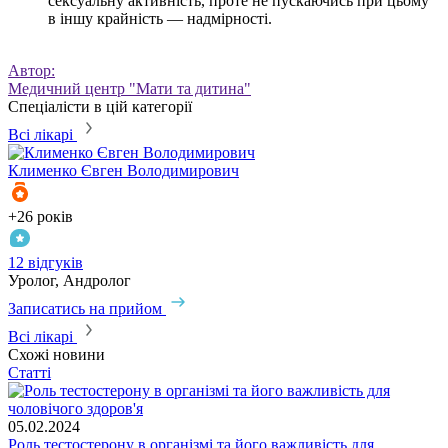
сексуальну активність, проте не пускаючись при цьому
в іншу крайність — надмірності.
Автор:
Медичний центр "Мати та дитина"
Спеціалісти в цій категорії
Всі лікарі
Клименко
Євген Володимирович
Б
+26 років
3
12 відгуків
3
Уролог, Андролог
Записатись на прийом
З
Всі лікарі
Схожі новини
Статті
05.02.2024
Роль тестостерону в організмі та його важливість для