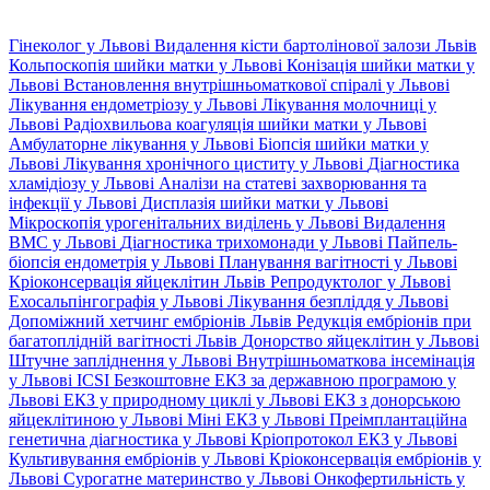
Гінеколог у Львові
Видалення кісти бартолінової залози Львів
Кольпоскопія шийки матки у Львові
Конізація шийки матки у
Львові
Встановлення внутрішньоматкової спіралі у Львові
Лікування ендометріозу у Львові
Лікування молочниці у
Львові
Радіохвильова коагуляція шийки матки у Львові
Амбулаторне лікування у Львові
Біопсія шийки матки у
Львові
Лікування хронічного циститу у Львові
Діагностика
хламідіозу у Львові
Аналізи на статеві захворювання та
інфекції у Львові
Дисплазія шийки матки у Львові
Мікроскопія урогенітальних виділень у Львові
Видалення
ВМС у Львові
Діагностика трихомонади у Львові
Пайпель-
біопсія ендометрія у Львові
Планування вагітності у Львові
Кріоконсервація яйцеклітин Львів
Репродуктолог у Львові
Ехосальпінгографія у Львові
Лікування безпліддя у Львові
Допоміжний хетчинг ембріонів Львів
Редукція ембріонів при
багатоплідній вагітності Львів
Донорство яйцеклітин у Львові
Штучне запліднення у Львові
Внутрішньоматкова інсемінація
у Львові
ICSI
Безкоштовне ЕКЗ за державною програмою у
Львові
ЕКЗ у природному циклі у Львові
ЕКЗ з донорською
яйцеклітиною у Львові
Міні ЕКЗ у Львові
Преімплантаційна
генетична діагностика у Львові
Кріопротокол ЕКЗ у Львові
Культивування ембріонів у Львові
Кріоконсервація ембріонів у
Львові
Сурогатне материнство у Львові
Онкофертильність у