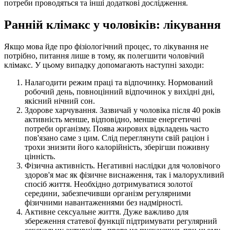
потреби проводяться та інші додаткові дослідження.
Ранній клімакс у чоловіків: лікування
Якщо мова йде про фізіологічний процес, то лікування не
потрібно, питання лише в тому, як полегшити чоловічий
клімакс. У цьому випадку допомагають наступні заходи:
Налагодити режим праці та відпочинку. Нормований
робочий день, повноцінний відпочинок у вихідні дні,
якісний нічний сон.
Здорове харчування. Зазвичай у чоловіка після 40 років
активність менше, відповідно, менше енергетичні
потреби організму. Поява жирових відкладень часто
пов'язано саме з цим. Слід переглянути свій раціон і
трохи знизити його калорійність, зберігши поживну
цінність.
Фізична активність. Негативні наслідки для чоловічого
здоров'я має як фізичне виснаження, так і малорухливий
спосіб життя. Необхідно дотримуватися золотої
середини, забезпечивши організм регулярними
фізичними навантаженнями без надмірності.
Активне сексуальне життя. Дуже важливо для
збереження статевої функції підтримувати регулярний