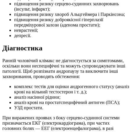
підвищення ризику серцево-судинних захворювань
(інсульт, інфаркт);
підвищення ризику хвороб Альцгеймера і Паркінсона;
підвищення ризику доброякісної гіперплазії
передміхурової залози (аденома простати);
неврастенії;
депресії.
Діагностика
Ранній чоловічий клімакс не діагностується за симптомами,
оскільки вони неспецифічні та можуть супроводжувати інші
патології. Щоб розпізнати андропаузу та виключити інші
захворювання, проводять обстеження:
комплекс тестів для оцінки андрогенного статусу (аналіз
крові на вільний тестостерон і т. д.);
аналіз насінної рідини;
аналіз крові на простатспецифічний антиген (ПСА);
УЗД простати.
При виражених проявах з боку серцево-судинної системи
призначається ЕКГ (електрокардіограма), при частих
головних болях — ЕЕГ (електроенцефалограма), в разі