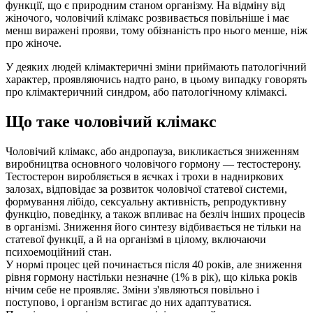
функції, що є природним станом організму. На відміну від
жіночого, чоловічий клімакс розвивається повільніше і має
менш виражені прояви, тому обізнаність про нього менше, ніж
про жіноче.
У деяких людей клімактеричні зміни приймають патологічний
характер, проявляючись надто рано, в цьому випадку говорять
про клімактеричний синдром, або патологічному клімаксі.
Що таке чоловічий клімакс
Чоловічий клімакс, або андропауза, викликається зниженням
виробництва основного чоловічого гормону — тестостерону.
Тестостерон виробляється в яєчках і трохи в надниркових
залозах, відповідає за розвиток чоловічої статевої системи,
формування лібідо, сексуальну активність, репродуктивну
функцію, поведінку, а також впливає на безліч інших процесів
в організмі. Зниження його синтезу відбивається не тільки на
статевої функції, а й на організмі в цілому, включаючи
психоемоційний стан.
У нормі процес цей починається після 40 років, але зниження
рівня гормону настільки незначне (1% в рік), що кілька років
нічим себе не проявляє. Зміни з'являються повільно і
поступово, і організм встигає до них адаптуватися.