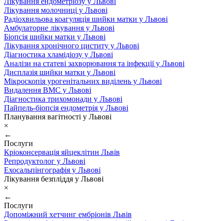
Лікування ендометріозу у Львові
Лікування молочниці у Львові
Радіохвильова коагуляція шийки матки у Львові
Амбулаторне лікування у Львові
Біопсія шийки матки у Львові
Лікування хронічного циститу у Львові
Діагностика хламідіозу у Львові
Аналізи на статеві захворювання та інфекції у Львові
Дисплазія шийки матки у Львові
Мікроскопія урогенітальних виділень у Львові
Видалення ВМС у Львові
Діагностика трихомонади у Львові
Пайпель-біопсія ендометрія у Львові
Планування вагітності у Львові
×
←
Послуги
Кріоконсервація яйцеклітин Львів
Репродуктолог у Львові
Ехосальпінгографія у Львові
Лікування безпліддя у Львові
×
←
Послуги
Допоміжний хетчинг ембріонів Львів