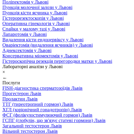
Поліпектомія у Львові
Пункція молочної залози у Львові
Пункція кісти яєчника у Львові
Гістерорезектоскопія у Львові
Оперативна гінекологія у Львові
Спайки у малому тазі у Львові
Лапаротомія у Львові
Видалення кісти ендоцервіксу у Львові
Оваріектомія (видалення яєчників) у Львові
Аднексектомія у Львові
Консервативна міомектомія у Львові
Гістероскопічна резекція перегородки матки у Львові
Лабораторні аналізи у Львові
×
←
Послуги
FISH-діагностика сперматозоїдів Львів
Прогестерон Львів
Пролактин Львів
ТТГ (тиреотропний гормон) Львів
ХГЛ (хоріонічний гонадотропін) Львів
ФСГ (фолікулостимулюючий гормон) Львів
ГСПГ (глобулін, що зв'язує статеві гормони) Львів
Загальний тестостерон Львів
Вільний тестостерон Львів