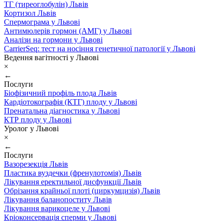
ТГ (тиреоглобулін) Львів
Кортизол Львів
Спермограма у Львові
Антимюлерів гормон (АМГ) у Львові
Аналізи на гормони у Львові
CarrierSeq: тест на носіння генетичної патології у Львові
Ведення вагітності у Львові
×
←
Послуги
Біофізичний профіль плода Львів
Кардіотокографія (КТГ) плоду у Львові
Пренатальна діагностика у Львові
КТР плоду у Львові
Уролог у Львові
×
←
Послуги
Вазорезекція Львів
Пластика вуздечки (френулотомія) Львів
Лікування еректильної дисфункції Львів
Обрізання крайньої плоті (циркумцизія) Львів
Лікування баланопоститу Львів
Лікування варикоцеле у Львові
Кріоконсервація сперми у Львові