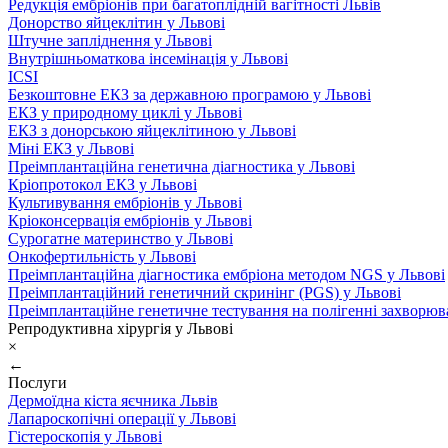
Редукція ембріонів при багатоплідній вагітності Львів
Донорство яйцеклітин у Львові
Штучне запліднення у Львові
Внутрішньоматкова інсемінація у Львові
ICSI
Безкоштовне ЕКЗ за державною програмою у Львові
ЕКЗ у природному циклі у Львові
ЕКЗ з донорською яйцеклітиною у Львові
Міні ЕКЗ у Львові
Преімплантаційна генетична діагностика у Львові
Кріопротокол ЕКЗ у Львові
Культивування ембріонів у Львові
Кріоконсервація ембріонів у Львові
Сурогатне материнство у Львові
Онкофертильність у Львові
Преімплантаційна діагностика ембріона методом NGS у Львові
Преімплантаційний генетичний скринінг (PGS) у Львові
Преімплантаційне генетичне тестування на полігенні захворюв
Репродуктивна хірургія у Львові
×
←
Послуги
Дермоїдна кіста яєчника Львів
Лапароскопічні операції у Львові
Гістероскопія у Львові