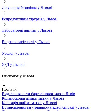
Лікування безпліддя у Львові
Репродуктивна хірургія у Львові
Лабораторні аналізи у Львові
Ведення вагітності у Львові
Уролог у Львові
УЗД у Львові
Гінеколог у Львові
×
←
Послуги
Видалення кісти бартолінової залози Львів
Кольпоскопія шийки матки у Львові
Конізація шийки матки у Львові
Встановлення внутрішньоматкової спіралі у Львові