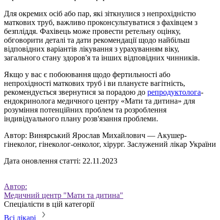
Для окремих осіб або пар, які зіткнулися з непрохідністю
маткових труб, важливо проконсультуватися з фахівцем з
безпліддя. Фахівець може провести ретельну оцінку,
обговорити деталі та дати рекомендації щодо найбільш
відповідних варіантів лікування з урахуванням віку,
загального стану здоров'я та інших відповідних чинників.
Якщо у вас є побоювання щодо фертильності або
непрохідності маткових труб і ви плануєте вагітність,
рекомендується звернутися за порадою до
репродуктолога
-
ендокринолога медичного центру «Мати та дитина» для
розуміння потенційних проблем та розроблення
індивідуального плану розв'язання проблеми.
Автор:
Винярський Ярослав Михайлович
— Акушер-
гінеколог, гінеколог-онколог, хірург. Заслужений лікар України
Дата оновлення статті: 22.11.2023
Автор:
Медичний центр "Мати та дитина"
Спеціалісти в цій категорії
Всі лікарі