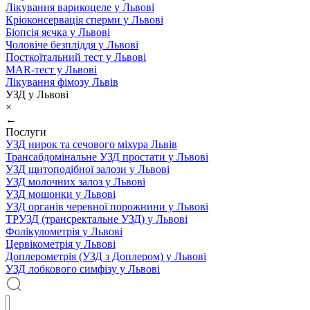
Лікування варикоцеле у Львові
Кріоконсервація сперми у Львові
Біопсія яєчка у Львові
Чоловіче безпліддя у Львові
Посткоїтальний тест у Львові
MAR-тест у Львові
Лікування фімозу Львів
УЗД у Львові
×
←
Послуги
УЗД нирок та сечового міхура Львів
Трансабдомінальне УЗД простати у Львові
УЗД щитоподібної залози у Львові
УЗД молочних залоз у Львові
УЗД мошонки у Львові
УЗД органів черевної порожнини у Львові
ТРУЗД (трансректальне УЗД) у Львові
Фолікулометрія у Львові
Цервікометрія у Львові
Доплерометрія (УЗД з Доплером) у Львові
УЗД лобкового симфізу у Львові