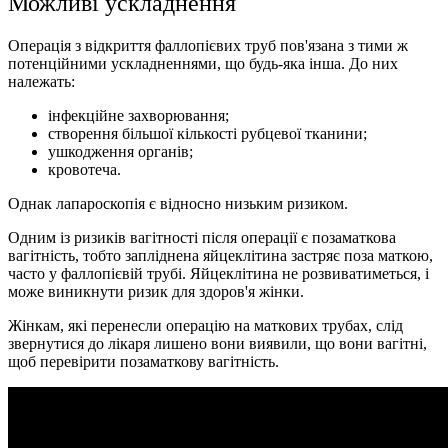
Можливі ускладнення
Операція з відкриття фаллопієвих труб пов'язана з тими ж
потенційними ускладненнями, що будь-яка інша. До них
належать:
інфекційне захворювання;
створення більшої кількості рубцевої тканини;
ушкодження органів;
кровотеча.
Однак лапароскопія є відносно низьким ризиком.
Одним із ризиків вагітності після операції є позаматкова
вагітність, тобто запліднена яйцеклітина застряє поза маткою,
часто у фаллопієвій трубі. Яйцеклітина не розвиватиметься, і
може виникнути ризик для здоров'я жінки.
Жінкам, які перенесли операцію на маткових трубах, слід
звернутися до лікаря лишено вони виявили, що вони вагітні,
щоб перевірити позаматкову вагітність.