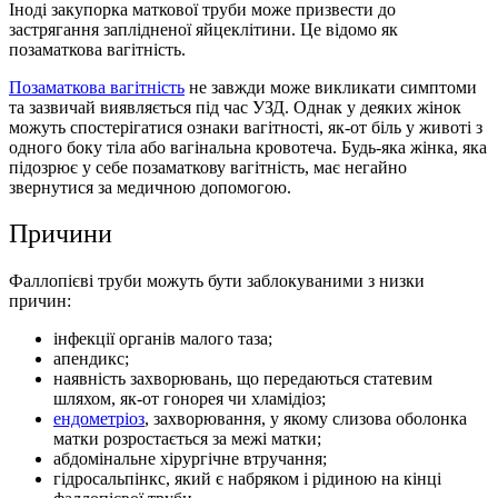
Іноді закупорка маткової труби може призвести до
застрягання заплідненої яйцеклітини. Це відомо як
позаматкова вагітність.
Позаматкова вагітність
не завжди може викликати симптоми
та зазвичай виявляється під час УЗД. Однак у деяких жінок
можуть спостерігатися ознаки вагітності, як-от біль у животі з
одного боку тіла або вагінальна кровотеча. Будь-яка жінка, яка
підозрює у себе позаматкову вагітність, має негайно
звернутися за медичною допомогою.
Причини
Фаллопієві труби можуть бути заблокуваними з низки
причин:
інфекції органів малого таза;
апендикс;
наявність захворювань, що передаються статевим
шляхом, як-от гонорея чи хламідіоз;
ендометріоз
, захворювання, у якому слизова оболонка
матки розростається за межі матки;
абдомінальне хірургічне втручання;
гідросальпінкс, який є набряком і рідиною на кінці