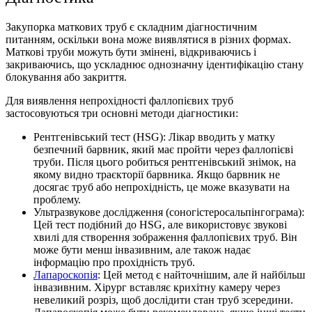
Закупорка маткових труб є складним діагностичним
питанням, оскільки вона може виявлятися в різних формах.
Маткові труби можуть бути змінені, відкриваючись і
закриваючись, що ускладнює однозначну ідентифікацію стану
блокування або закриття.
Для виявлення непрохідності фаллопієвих труб
застосовуються три основні методи діагностики:
Рентгенівський тест (HSG): Лікар вводить у матку
безпечний барвник, який має пройти через фаллопієві
труби. Після цього робиться рентгенівський знімок, на
якому видно траєкторії барвника. Якщо барвник не
досягає труб або непрохідність, це може вказувати на
проблему.
Ультразвукове дослідження (соногістеросальпінгограма):
Цей тест подібний до HSG, але використовує звукові
хвилі для створення зображення фаллопієвих труб. Він
може бути менш інвазивним, але також надає
інформацію про прохідність труб.
Лапароскопія
: Цей метод є найточнішим, але й найбільш
інвазивним. Хірург вставляє крихітну камеру через
невеликий розріз, щоб дослідити стан труб зсередини.