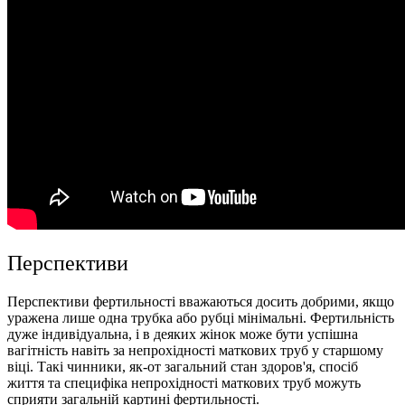
Перспективи
Перспективи фертильності вважаються досить добрими, якщо
уражена лише одна трубка або рубці мінімальні. Фертильність
дуже індивідуальна, і в деяких жінок може бути успішна
вагітність навіть за непрохідності маткових труб у старшому
віці. Такі чинники, як-от загальний стан здоров'я, спосіб
життя та специфіка непрохідності маткових труб можуть
сприяти загальній картині фертильності.