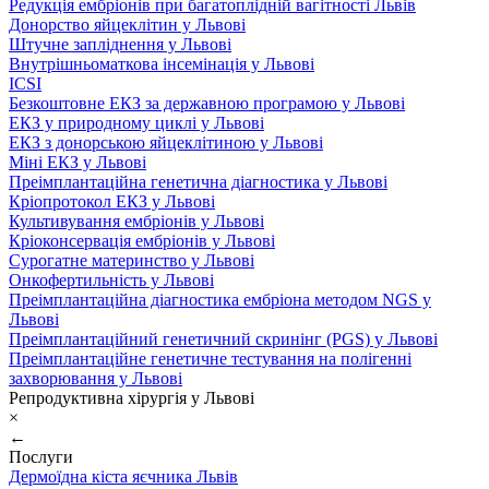
Редукція ембріонів при багатоплідній вагітності Львів
Донорство яйцеклітин у Львові
Штучне запліднення у Львові
Внутрішньоматкова інсемінація у Львові
ICSI
Безкоштовне ЕКЗ за державною програмою у Львові
ЕКЗ у природному циклі у Львові
ЕКЗ з донорською яйцеклітиною у Львові
Міні ЕКЗ у Львові
Преімплантаційна генетична діагностика у Львові
Кріопротокол ЕКЗ у Львові
Культивування ембріонів у Львові
Кріоконсервація ембріонів у Львові
Сурогатне материнство у Львові
Онкофертильність у Львові
Преімплантаційна діагностика ембріона методом NGS у
Львові
Преімплантаційний генетичний скринінг (PGS) у Львові
Преімплантаційне генетичне тестування на полігенні
захворювання у Львові
Репродуктивна хірургія у Львові
×
←
Послуги
Дермоїдна кіста яєчника Львів