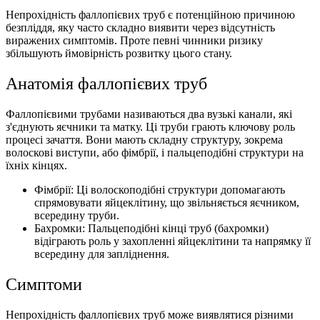
Непрохідність фаллопієвих труб є потенційною причиною
безпліддя, яку часто складно виявити через відсутність
виражених симптомів. Проте певні чинники ризику
збільшують ймовірність розвитку цього стану.
Анатомія фаллопієвих труб
Фаллопієвими трубами називаються два вузькі канали, які
з'єднують яєчники та матку. Ці труби грають ключову роль
процесі зачаття. Вони мають складну структуру, зокрема
волоскові виступи, або фімбрії, і пальцеподібні структури на
їхніх кінцях.
Фімбрії: Ці волоскоподібні структури допомагають
спрямовувати яйцеклітину, що звільняється яєчником,
всередину труби.
Бахромки: Пальцеподібні кінці труб (бахромки)
відіграють роль у захопленні яйцеклітини та напрямку її
всередину для запліднення.
Симптоми
Непрохідність фаллопієвих труб може виявлятися різними