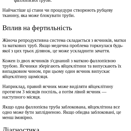
фаллопієвої труби.
Найчастіше ці стани чи процедури створюють рубцеву
тканину, яка може блокувати труби.
Вплив на фертильність
Жіноча репродуктивна система складається з яєчників, матки
та маткових труб. Якщо медична проблема торкнулася будь-
якої з цих трьох ділянок, це може ускладнити зачаття.
Кожен із двох яєчників з'єднаний з маткою фаллопієвою
трубою. Яєчники зберігають яйцеклітини та випускають їх
випадковим чином, при цьому один яєчник випускає
яйцеклітину щомісяця.
Наприклад, правий яєчник може виділяти яйцеклітину
протягом 3 місяців поспіль, а потім лівий яєчник —
наступного місяця.
Якщо одна фаллопієва труба заблокована, яйцеклітина все
одно може бути заплідненою. Якщо обидва заблоковані, це
менш імовірно.
Діагностика