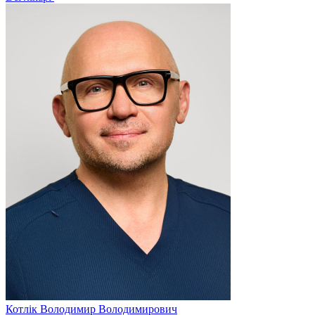
Котлік
Володимир Володимирович
К