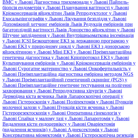
ВМС у Львові
Діагностика трихомонади у Львові
Пайпель-
біопсія ендометрія у Львові
Планування вагітності у Львові
Кріоконсервація яйцеклітин Львів
Репродуктолог у Львові
Ехосальпінгографія у Львові
Лікування безпліддя у Львові
Допоміжний хетчинг ембріонів Львів
Редукція ембріонів при
багатоплідній вагітності Львів
Донорство яйцеклітин у Львові
Штучне запліднення у Львові
Внутрішньоматкова інсемінація
у Львові
ICSI
Безкоштовне ЕКЗ за державною програмою у
Львові
ЕКЗ у природному циклі у Львові
ЕКЗ з донорською
яйцеклітиною у Львові
Міні ЕКЗ у Львові
Преімплантаційна
генетична діагностика у Львові
Кріопротокол ЕКЗ у Львові
Культивування ембріонів у Львові
Кріоконсервація ембріонів у
Львові
Сурогатне материнство у Львові
Онкофертильність у
Львові
Преімплантаційна діагностика ембріона методом NGS
у Львові
Преімплантаційний генетичний скринінг (PGS) у
Львові
Преімплантаційне генетичне тестування на полігенні
захворювання у Львові
Репродуктивна хірургія у Львові
Дермоїдна кіста яєчника Львів
Лапароскопічні операції у
Львові
Гістероскопія у Львові
Поліпектомія у Львові
Пункція
молочної залози у Львові
Пункція кісти яєчника у Львові
Гістерорезектоскопія у Львові
Оперативна гінекологія у
Львові
Спайки у малому тазі у Львові
Лапаротомія у Львові
Видалення кісти ендоцервіксу у Львові
Оваріектомія
(видалення яєчників) у Львові
Аднексектомія у Львові
Консервативна міомектомія у Львові
Гістероскопічна резекція