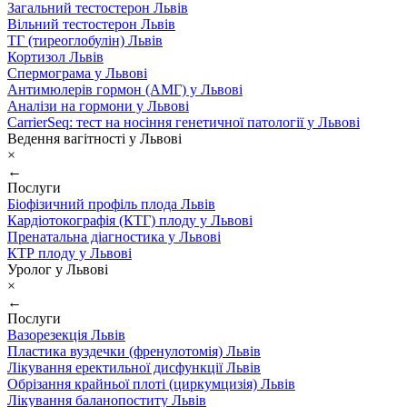
Загальний тестостерон Львів
Вільний тестостерон Львів
ТГ (тиреоглобулін) Львів
Кортизол Львів
Спермограма у Львові
Антимюлерів гормон (АМГ) у Львові
Аналізи на гормони у Львові
CarrierSeq: тест на носіння генетичної патології у Львові
Ведення вагітності у Львові
×
←
Послуги
Біофізичний профіль плода Львів
Кардіотокографія (КТГ) плоду у Львові
Пренатальна діагностика у Львові
КТР плоду у Львові
Уролог у Львові
×
←
Послуги
Вазорезекція Львів
Пластика вуздечки (френулотомія) Львів
Лікування еректильної дисфункції Львів
Обрізання крайньої плоті (циркумцизія) Львів
Лікування баланопоститу Львів