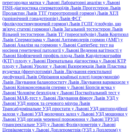
перегородки матки у Львові
Лабораторні аналізи у Львові
FISH-діагностика сперматозоїдів Львів
Прогестерон Львів
Пролактин Львів
ТТГ (тиреотропний гормон) Львів
ХГЛ
(хоріонічний гонадотропін) Львів
ФСГ
(фолікулостимулюючий гормон) Львів
ГСПГ (глобулін, що
зв'язує статеві гормони) Львів
Загальний тестостерон Львів
Вільний тестостерон Львів
ТГ (тиреоглобулін) Львів
Кортизол
Львів
Спермограма у Львові
Антимюлерів гормон (АМГ) у
Львові
Аналізи на гормони у Львові
CarrierSeq: тест на
носіння генетичної патології у Львові
Ведення вагітності у
Львові
Біофізичний профіль плода Львів
Кардіотокографія
(КТГ) плоду у Львові
Пренатальна діагностика у Львові
КТР
плоду у Львові
Уролог у Львові
Вазорезекція Львів
Пластика
вуздечки (френулотомія) Львів
Лікування еректильної
дисфункції Львів
Обрізання крайньої плоті (циркумцизія)
Львів
Лікування баланопоститу Львів
Лікування варикоцеле у
Львові
Кріоконсервація сперми у Львові
Біопсія яєчка у
Львові
Чоловіче безпліддя у Львові
Посткоїтальний тест у
Львові
MAR-тест у Львові
Лікування фімозу Львів
УЗД у
Львові
УЗД нирок та сечового міхура Львів
Трансабдомінальне УЗД простати у Львові
УЗД щитоподібної
залози у Львові
УЗД молочних залоз у Львові
УЗД мошонки у
Львові
УЗД органів черевної порожнини у Львові
ТРУЗД
(трансректальне УЗД) у Львові
Фолікулометрія у Львові
Цервікометрія у Львові
Доплерометрія (УЗД з Доплером) у