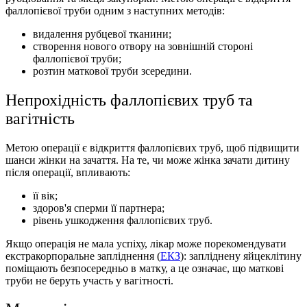
фаллопієвої труби одним з наступних методів:
видалення рубцевої тканини;
створення нового отвору на зовнішній стороні
фаллопієвої труби;
розтин маткової труби зсередини.
Непрохідність фаллопієвих труб та
вагітність
Метою операції є відкриття фаллопієвих труб, щоб підвищити
шанси жінки на зачаття. На те, чи може жінка зачати дитину
після операції, впливають:
її вік;
здоров'я сперми її партнера;
рівень ушкодження фаллопієвих труб.
Якщо операція не мала успіху, лікар може порекомендувати
екстракорпоральне запліднення (
ЕКЗ
): запліднену яйцеклітину
поміщають безпосередньо в матку, а це означає, що маткові
труби не беруть участь у вагітності.