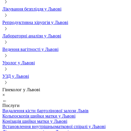
Лікування безпліддя у Львові
Репродуктивна хірургія у Львові
Лабораторні аналізи у Львові
Ведення вагітності у Львові
Уролог у Львові
УЗД у Львові
Гінеколог у Львові
×
←
Послуги
Видалення кісти бартолінової залози Львів
Кольпоскопія шийки матки у Львові
Конізація шийки матки у Львові
Встановлення внутрішньоматкової спіралі у Львові