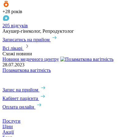
+28 років
+
205 відгуків
3
Акушер-гінеколог, Репродуктолог
А
Записатись на прийом
З
Всі лікарі
Схожі новини
Новини медичного центру
С
28.07.2023
1
Позаматкова вагітність
Г
Г
Запис на прийом
Кабінет пацієнта
Оплата онлайн
Послуги
Ціни
Акції