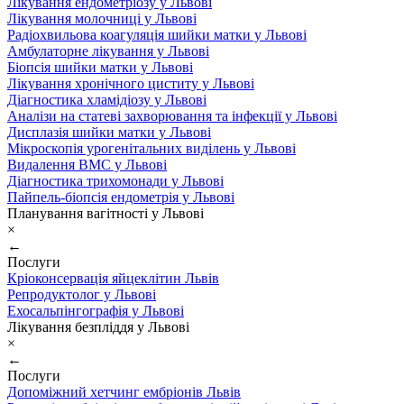
Лікування ендометріозу у Львові
Лікування молочниці у Львові
Радіохвильова коагуляція шийки матки у Львові
Амбулаторне лікування у Львові
Біопсія шийки матки у Львові
Лікування хронічного циститу у Львові
Діагностика хламідіозу у Львові
Аналізи на статеві захворювання та інфекції у Львові
Дисплазія шийки матки у Львові
Мікроскопія урогенітальних виділень у Львові
Видалення ВМС у Львові
Діагностика трихомонади у Львові
Пайпель-біопсія ендометрія у Львові
Планування вагітності у Львові
×
←
Послуги
Кріоконсервація яйцеклітин Львів
Репродуктолог у Львові
Ехосальпінгографія у Львові
Лікування безпліддя у Львові
×
←
Послуги
Допоміжний хетчинг ембріонів Львів