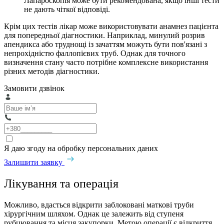
Лапароскопія може бути рекомендована, якщо інші тести
не дають чіткої відповіді.
Крім цих тестів лікар може використовувати анамнез пацієнта
для попередньої діагностики. Наприклад, минулий розрив
апендикса або труднощі із зачаттям можуть бути пов'язані з
непрохідністю фаллопієвих труб. Однак для точного
визначення стану часто потрібне комплексне використання
різних методів діагностики.
Замовити дзвінок
Я даю згоду на обробку персональних даних
Залишити заявку
Лікування та операція
Можливо, вдасться відкрити заблоковані маткові труби
хірургічним шляхом. Однак це залежить від ступеня
рубцювання та місця закупорки. Метою операції є відкриття