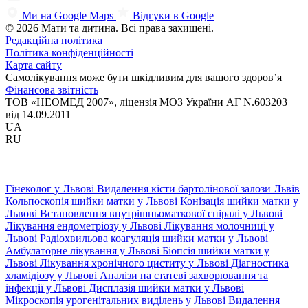
Ми на Google Maps
Відгуки в Google
© 2026 Мати та дитина. Всі права захищені.
Редакційна політика
Політика конфіденційності
Карта сайту
Самолікування може бути шкідливим для вашого здоров’я
Фінансова звітність
ТОВ «НЕОМЕД 2007», ліцензія МОЗ України АГ N.603203
від 14.09.2011
UA
RU
Гінеколог у Львові
Видалення кісти бартолінової залози Львів
Кольпоскопія шийки матки у Львові
Конізація шийки матки у
Львові
Встановлення внутрішньоматкової спіралі у Львові
Лікування ендометріозу у Львові
Лікування молочниці у
Львові
Радіохвильова коагуляція шийки матки у Львові
Амбулаторне лікування у Львові
Біопсія шийки матки у
Львові
Лікування хронічного циститу у Львові
Діагностика
хламідіозу у Львові
Аналізи на статеві захворювання та
інфекції у Львові
Дисплазія шийки матки у Львові
Мікроскопія урогенітальних виділень у Львові
Видалення