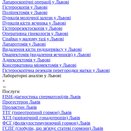
Лапароскопічні операції у Львові
Гістероскопія у Львові
Поліпектомія у Львові
Пункція молочної залози у Львові
Пункція кісти яєчника у Львові
Гістерорезектоскопія у Львові
Оперативна гінекологія у Львові
Спайки у малому тазі у Львові
Лапаротомія у Львові
Видалення кісти ендоцервіксу у Львові
Оваріектомія (видалення яєчників) у Львові
Аднексектомія у Львові
Консервативна міомектомія у Львові
Гістероскопічна резекція перегородки матки у Львові
Лабораторні аналізи у Львові
×
←
Послуги
FISH-діагностика сперматозоїдів Львів
Прогестерон Львів
Пролактин Львів
ТТГ (тиреотропний гормон) Львів
ХГЛ (хоріонічний гонадотропін) Львів
ФСГ (фолікулостимулюючий гормон) Львів
ГСПГ (глобулін, що зв'язує статеві гормони) Львів