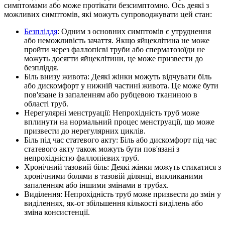
симптомами або може протікати безсимптомно. Ось деякі з
можливих симптомів, які можуть супроводжувати цей стан:
Безпліддя
: Одним з основних симптомів є утруднення
або неможливість зачаття. Якщо яйцеклітина не може
пройти через фаллопієві труби або сперматозоїди не
можуть досягти яйцеклітини, це може призвести до
безпліддя.
Біль внизу живота: Деякі жінки можуть відчувати біль
або дискомфорт у нижній частині живота. Це може бути
пов'язане із запаленням або рубцевою тканиною в
області труб.
Нерегулярні менструації: Непрохідність труб може
вплинути на нормальний процес менструації, що може
призвести до нерегулярних циклів.
Біль під час статевого акту: Біль або дискомфорт під час
статевого акту також можуть бути пов'язані з
непрохідністю фаллопієвих труб.
Хронічний тазовий біль: Деякі жінки можуть стикатися з
хронічними болями в тазовій ділянці, викликаними
запаленням або іншими змінами в трубах.
Виділення: Непрохідність труб може призвести до змін у
виділеннях, як-от збільшення кількості виділень або
зміна консистенції.