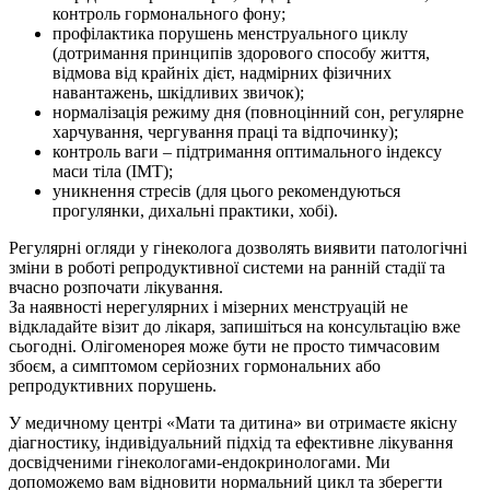
контроль гормонального фону;
профілактика порушень менструального циклу
(дотримання принципів здорового способу життя,
відмова від крайніх дієт, надмірних фізичних
навантажень, шкідливих звичок);
нормалізація режиму дня (повноцінний сон, регулярне
харчування, чергування праці та відпочинку);
контроль ваги – підтримання оптимального індексу
маси тіла (ІМТ);
уникнення стресів (для цього рекомендуються
прогулянки, дихальні практики, хобі).
Регулярні огляди у гінеколога дозволять виявити патологічні
зміни в роботі репродуктивної системи на ранній стадії та
вчасно розпочати лікування.
За наявності нерегулярних і мізерних менструацій не
відкладайте візит до лікаря, запишіться на консультацію вже
сьогодні. Олігоменорея може бути не просто тимчасовим
збоєм, а симптомом серйозних гормональних або
репродуктивних порушень.
У медичному центрі «Мати та дитина» ви отримаєте якісну
діагностику, індивідуальний підхід та ефективне лікування
досвідченими гінекологами-ендокринологами. Ми
допоможемо вам відновити нормальний цикл та зберегти