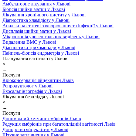
Амбулаторне лікування у Львові
Біопсія шийки матки у Львові
Лікування хронічного циститу у Львові
Діагностика хламідіозу у Львові
Аналізи на статеві захворювання та інфекції у Львові
Дисплазія шийки матки у Львові
Мікроскопія урогенітальних виділень у Львові
Видалення ВМС у Львові
Діагностика трихомонади у Львові
Пайпель-біопсія ендометрія у Львові
Планування вагітності у Львові
×
←
Послуги
Кріоконсервація яйцеклітин Львів
Репродуктолог у Львові
Ехосальпінгографія у Львові
Лікування безпліддя у Львові
×
←
Послуги
Допоміжний хетчинг ембріонів Львів
Редукція ембріонів при багатоплідній вагітності Львів
Донорство яйцеклітин у Львові
Штучне запліднення у Львові