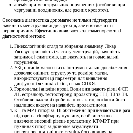
анемія при менструальних порушеннях (особливо при
чергуванні поодиноких, але рясних кровотеч).
Своєчасна діагностика допомагає не тільки підтвердити
наявність менструальної дисфункції, але й визначити її
першопричину. Ефективно виявляють олігоаменорею такі
діагностичні методи:
Гінекологічний огляд та збирання анамнезу. Лікар
з'ясовує тривалість і частоту менструацій, наявність
затримок і симптомів, що вказують на гормональні
порушення.
УЗД органів малого таза. Інструментальне дослідження
дозволяє оцінити структуру та розміри матки,
використовувати ці параметри для виявлення
дисфункції яєчників і кіст, ознак СПКЯ.
Гормональні аналізи крові. Вони визначають рівні ФСГ,
ЛГ, естрадіолу, тестостерону, пролактину, ТТГ, T3 та T4.
Особливо важливі проби на пролактин, оскільки його
надлишок вказує на наявність пролактиноми.
КТ та МРТ гіпофіза. Ці обстеження призначаються в разі
підозри на гіпофізарну пухлину, особливо якщо
виявлено високий рівень пролактину. КТ/МРТ при
пухлинах гіпофіза дозволяє візуалізувати
новоутворення, оцінити ступінь його впливу на