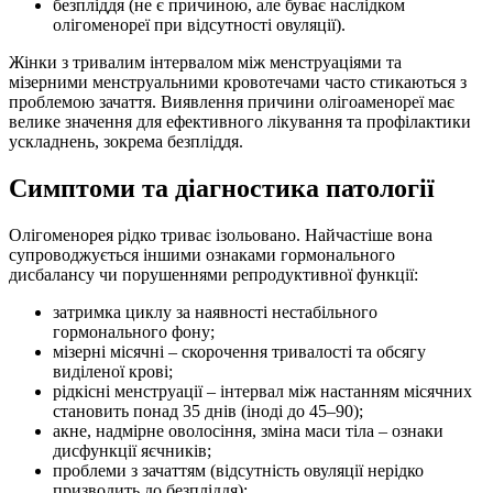
безпліддя (не є причиною, але буває наслідком
олігоменореї при відсутності овуляції).
Жінки з тривалим інтервалом між менструаціями та
мізерними менструальними кровотечами часто стикаються з
проблемою зачаття. Виявлення причини олігоаменореї має
велике значення для ефективного лікування та профілактики
ускладнень, зокрема безпліддя.
Симптоми та діагностика патології
Олігоменорея рідко триває ізольовано. Найчастіше вона
супроводжується іншими ознаками гормонального
дисбалансу чи порушеннями репродуктивної функції:
затримка циклу за наявності нестабільного
гормонального фону;
мізерні місячні – скорочення тривалості та обсягу
виділеної крові;
рідкісні менструації – інтервал між настанням місячних
становить понад 35 днів (іноді до 45–90);
акне, надмірне оволосіння, зміна маси тіла – ознаки
дисфункції яєчників;
проблеми з зачаттям (відсутність овуляції нерідко
призводить до безпліддя);