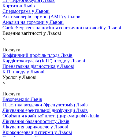
ТГ (тиреоглобулін) Львів
Кортизол Львів
Спермограма у Львові
Антимюлерів гормон (АМГ) у Львові
Аналізи на гормони у Львові
CarrierSeq: тест на носіння генетичної патології у Львові
Ведення вагітності у Львові
×
←
Послуги
Біофізичний профіль плода Львів
Кардіотокографія (КТГ) плоду у Львові
Пренатальна діагностика у Львові
КТР плоду у Львові
Уролог у Львові
×
←
Послуги
Вазорезекція Львів
Пластика вуздечки (френулотомія) Львів
Лікування еректильної дисфункції Львів
Обрізання крайньої плоті (циркумцизія) Львів
Лікування баланопоститу Львів
Лікування варикоцеле у Львові
Кріоконсервація сперми у Львові