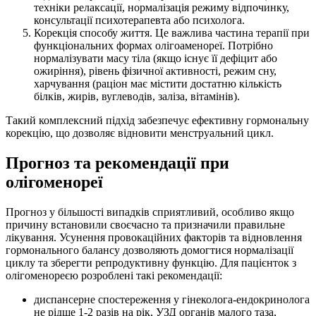
техніки релаксації, нормалізація режиму відпочинку,
консультації психотерапевта або психолога.
Корекція способу життя. Це важлива частина терапії при
функціональних формах олігоаменореї. Потрібно
нормалізувати масу тіла (якщо існує її дефіцит або
ожиріння), рівень фізичної активності, режим сну,
харчування (раціон має містити достатню кількість
білків, жирів, вуглеводів, заліза, вітамінів).
Такий комплексний підхід забезпечує ефективну гормональну
корекцію, що дозволяє відновити менструальний цикл.
Прогноз та рекомендації при
олігоменореї
Прогноз у більшості випадків сприятливий, особливо якщо
причину встановили своєчасно та призначили правильне
лікування. Усунення провокаційних факторів та відновлення
гормонального балансу дозволяють домогтися нормалізації
циклу та зберегти репродуктивну функцію. Для пацієнток з
олігоменореєю розроблені такі рекомендації:
диспансерне спостереження у гінеколога-ендокринолога
не рідше 1-2 разів на рік, УЗД органів малого таза,