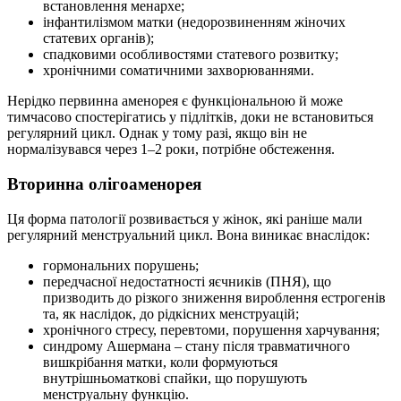
встановлення менархе;
інфантилізмом матки (недорозвиненням жіночих
статевих органів);
спадковими особливостями статевого розвитку;
хронічними соматичними захворюваннями.
Нерідко первинна аменорея є функціональною й може
тимчасово спостерігатись у підлітків, доки не встановиться
регулярний цикл. Однак у тому разі, якщо він не
нормалізувався через 1–2 роки, потрібне обстеження.
Вторинна олігоаменорея
Ця форма патології розвивається у жінок, які раніше мали
регулярний менструальний цикл. Вона виникає внаслідок:
гормональних порушень;
передчасної недостатності яєчників (ПНЯ), що
призводить до різкого зниження вироблення естрогенів
та, як наслідок, до рідкісних менструацій;
хронічного стресу, перевтоми, порушення харчування;
синдрому Ашермана – стану після травматичного
вишкрібання матки, коли формуються
внутрішньоматкові спайки, що порушують
менструальну функцію.