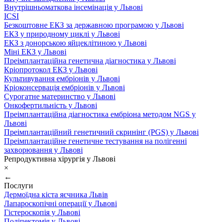
Внутрішньоматкова інсемінація у Львові
ICSI
Безкоштовне ЕКЗ за державною програмою у Львові
ЕКЗ у природному циклі у Львові
ЕКЗ з донорською яйцеклітиною у Львові
Міні ЕКЗ у Львові
Преімплантаційна генетична діагностика у Львові
Кріопротокол ЕКЗ у Львові
Культивування ембріонів у Львові
Кріоконсервація ембріонів у Львові
Сурогатне материнство у Львові
Онкофертильність у Львові
Преімплантаційна діагностика ембріона методом NGS у
Львові
Преімплантаційний генетичний скринінг (PGS) у Львові
Преімплантаційне генетичне тестування на полігенні
захворювання у Львові
Репродуктивна хірургія у Львові
×
←
Послуги
Дермоїдна кіста яєчника Львів
Лапароскопічні операції у Львові
Гістероскопія у Львові
Поліпектомія у Львові