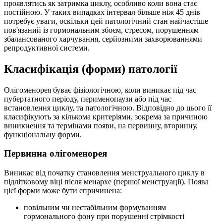
проявлятись як затримка циклу, особливо коли вона стає
постійною. У таких випадках інтервал більше ніж 45 днів
потребує уваги, оскільки цей патологічний стан найчастіше
пов'язаний із гормональним збоєм, стресом, порушенням
збалансованого харчування, серйозними захворюваннями
репродуктивної системи.
Класифікація (форми) патології
Олігоменорея буває фізіологічною, коли виникає під час
пубертатного періоду, перименопаузи або під час
встановлення циклу, та патологічною. Відповідно до цього її
класифікують за кількома критеріями, зокрема за причиною
виникнення та термінами появи, на первинну, вторинну,
функціональну форми.
Первинна олігоменорея
Виникає від початку становлення менструального циклу в
підлітковому віці після менархе (першої менструації). Поява
цієї форми може бути спричинена:
повільним чи нестабільним формуванням
гормонального фону при порушенні стрімкості