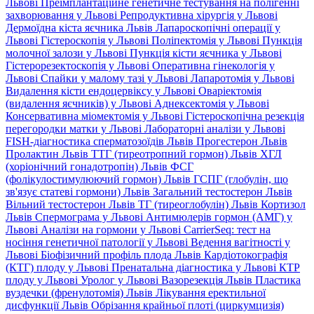
Львові
Преімплантаційне генетичне тестування на полігенні
захворювання у Львові
Репродуктивна хірургія у Львові
Дермоїдна кіста яєчника Львів
Лапароскопічні операції у
Львові
Гістероскопія у Львові
Поліпектомія у Львові
Пункція
молочної залози у Львові
Пункція кісти яєчника у Львові
Гістерорезектоскопія у Львові
Оперативна гінекологія у
Львові
Спайки у малому тазі у Львові
Лапаротомія у Львові
Видалення кісти ендоцервіксу у Львові
Оваріектомія
(видалення яєчників) у Львові
Аднексектомія у Львові
Консервативна міомектомія у Львові
Гістероскопічна резекція
перегородки матки у Львові
Лабораторні аналізи у Львові
FISH-діагностика сперматозоїдів Львів
Прогестерон Львів
Пролактин Львів
ТТГ (тиреотропний гормон) Львів
ХГЛ
(хоріонічний гонадотропін) Львів
ФСГ
(фолікулостимулюючий гормон) Львів
ГСПГ (глобулін, що
зв'язує статеві гормони) Львів
Загальний тестостерон Львів
Вільний тестостерон Львів
ТГ (тиреоглобулін) Львів
Кортизол
Львів
Спермограма у Львові
Антимюлерів гормон (АМГ) у
Львові
Аналізи на гормони у Львові
CarrierSeq: тест на
носіння генетичної патології у Львові
Ведення вагітності у
Львові
Біофізичний профіль плода Львів
Кардіотокографія
(КТГ) плоду у Львові
Пренатальна діагностика у Львові
КТР
плоду у Львові
Уролог у Львові
Вазорезекція Львів
Пластика
вуздечки (френулотомія) Львів
Лікування еректильної
дисфункції Львів
Обрізання крайньої плоті (циркумцизія)