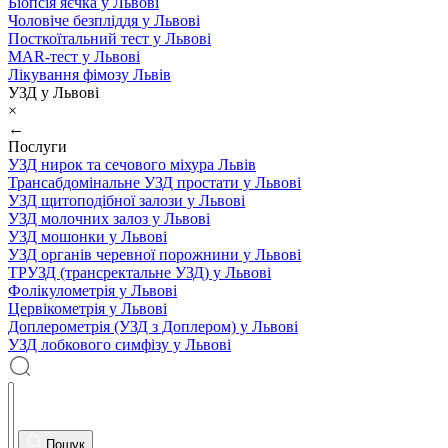
Біопсія яєчка у Львові
Чоловіче безпліддя у Львові
Посткоїтальний тест у Львові
MAR-тест у Львові
Лікування фімозу Львів
УЗД у Львові
×
←
Послуги
УЗД нирок та сечового міхура Львів
Трансабдомінальне УЗД простати у Львові
УЗД щитоподібної залози у Львові
УЗД молочних залоз у Львові
УЗД мошонки у Львові
УЗД органів черевної порожнини у Львові
ТРУЗД (трансректальне УЗД) у Львові
Фолікулометрія у Львові
Цервікометрія у Львові
Доплерометрія (УЗД з Доплером) у Львові
УЗД лобкового симфізу у Львові
Пошук