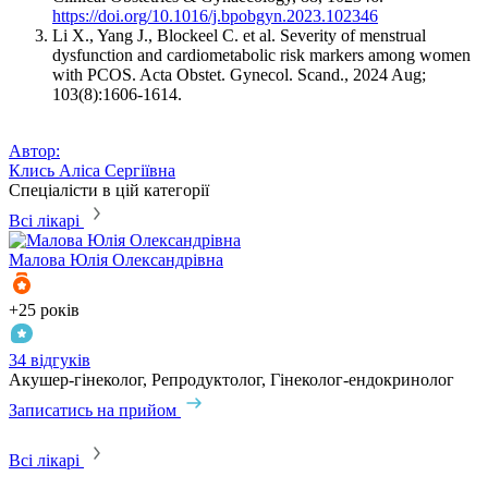
https://doi.org/10.1016/j.bpobgyn.2023.102346
Li X., Yang J., Blockeel C. et al. Severity of menstrual
dysfunction and cardiometabolic risk markers among women
with PCOS. Acta Obstet. Gynecol. Scand., 2024 Aug;
103(8):1606-1614.
Автор:
Клись Аліса Сергіївна
Спеціалісти в цій категорії
Всі лікарі
Малова
Юлія Олександрівна
+25 років
+
34 відгуків
2
Акушер-гінеколог, Репродуктолог, Гінеколог-ендокринолог
А
Записатись на прийом
З
Всі лікарі