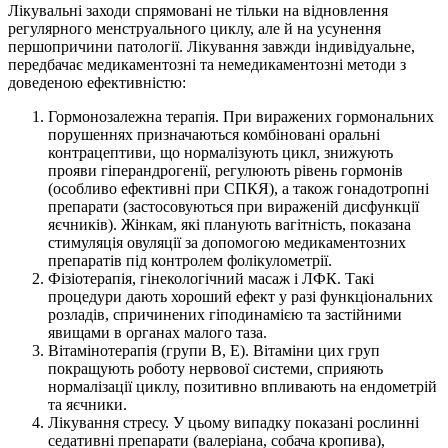
Лікувальні заходи спрямовані не тільки на відновлення
регулярного менструального циклу, але й на усунення
першопричини патології. Лікування завжди індивідуальне,
передбачає медикаментозні та немедикаментозні методи з
доведеною ефективністю:
Гормонозалежна терапія. При виражених гормональних
порушеннях призначаються комбіновані оральні
контрацептиви, що нормалізують цикл, знижують
прояви гіперандрогенії, регулюють рівень гормонів
(особливо ефективні при СПКЯ), а також гонадотропні
препарати (застосовуються при вираженій дисфункції
яєчників). Жінкам, які планують вагітність, показана
стимуляція овуляції за допомогою медикаментозних
препаратів під контролем фолікулометрії.
Фізіотерапія, гінекологічний масаж і ЛФК. Такі
процедури дають хороший ефект у разі функціональних
розладів, спричинених гіподинамією та застійними
явищами в органах малого таза.
Вітамінотерапія (групи B, Е). Вітаміни цих груп
покращують роботу нервової системи, сприяють
нормалізації циклу, позитивно впливають на ендометрій
та яєчники.
Лікування стресу. У цьому випадку показані рослинні
седативні препарати (валеріана, собача кропива),