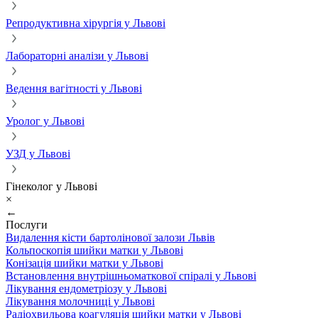
Репродуктивна хірургія у Львові
Лабораторні аналізи у Львові
Ведення вагітності у Львові
Уролог у Львові
УЗД у Львові
Гінеколог у Львові
×
←
Послуги
Видалення кісти бартолінової залози Львів
Кольпоскопія шийки матки у Львові
Конізація шийки матки у Львові
Встановлення внутрішньоматкової спіралі у Львові
Лікування ендометріозу у Львові
Лікування молочниці у Львові
Радіохвильова коагуляція шийки матки у Львові