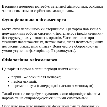
Вторинна аменорея потребує детальної діагностики, оскільки
часто є симптомом серйозних захворювань.
Функціональна олігоаменорея
Може бути первинною чи вторинною. Ця форма пов'язана з
порушеннями роботи системи «гіпоталамус-гіпофіз-яєчники»
без структурних ушкоджень органів. Часто виникає при
фізичних навантаженнях, нестачі ваги, після психоемоційних
потрясінь, різких змін клімату. Вона часто є оборотною (за
умови усунення факторів, що її провокують).
Фізіологічна олігоменорея
Це варіант норми в певні періоди життя жінки:
перші 1–2 роки після менархе;
період лактації;
перименопауза (напередодні настання менопаузи).
Такий стан не потребує лікування, якщо відповідає віковим
нормам та не супроводжується іншими симптомами.
Особливо важливо відрізнити функціональні та фізіологічні