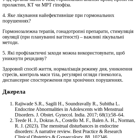
пролактин, КТ чи МРТ гіпофіза.
4. Яке лікування найефективніше при гормональних
порушеннях?
Гормонозалежна терапія, гонадотропні препарати, стимуляція
овуляції (при плануванні вагітності) – важливі лікувальні
методи.
5. Які профілактичні заходи можна використовувати, щоб
уникнути рецидиву?
Здоровий спосіб життя, нормалізація режиму дня, уникнення
стресів, контроль маси тіла, регулярні огляди гінеколога,
диспансерне спостереження при хронічних порушеннях.
Джерела
Rajiwade S.R., Sagili H., Soundravally R., Subitha L.
Endocrine Abnormalities in Adolescents with Menstrual
Disorders. J. Obstet. Gynecol. India. 2017; 68(1):58–64.
Teede H. J., Dokras A., Costello M. F., Balen A. H., Norman,
R. J. (2023). The menstrual disturbances in endocrine
disorders: A narrative review. Best Practice & Research
Clinical Obstetrics & Gynaecology, 88, 102346.