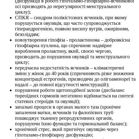
(дисфункції в роботі гіпоталамо-гіпофізарно-яєчникової
осі призводять до нерегулярності менструального
циклу);
СПКЯ – синдром полікістозних яєчників, при якому
порушується овуляція, що часто супроводжується
гіперандрогенією, появою висипу вугрів, ожирінням,
безпліддям;
новоутворення гіпофіза - пролактинома – доброякісна
гіпофізарна пухлина, що спричиняє надмірне
вироблення пролактину, який, своєю чергою,
призводить до порушення овуляції та менструального
циклу;
передчасна недостатність яєчників – клімактеричні
зміни у жінок до 40 років (спричиняють різке зниження
концентрації естрогенів, призводячи до олігоаменореї та
надалі – до повної відсутності менструацій);
порушення роботи щитоподібної залози (дисбаланс
тиреоїдних гормонів негативно відбивається на синтезі
статевих стероїдів та овуляції);
запальні процеси в органах малого таза (хронічне
запалення матки, яєчників та фалопієвих труб
пошкоджує тканину репродуктивних органів,
порушуючи їхню функцію та гормональний баланс);
хронічний стрес, який пригнічує овуляцію через
гіпоталамо-гіпофізарну дисфункцію;