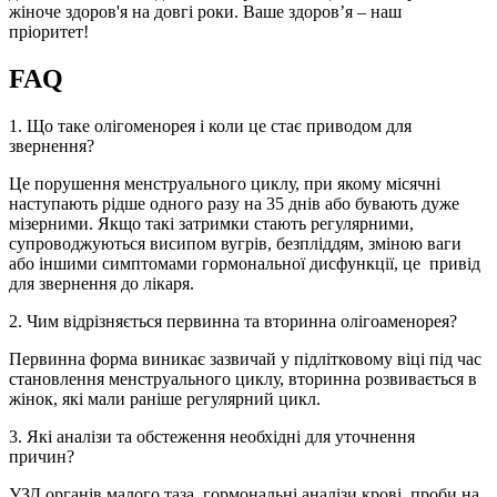
жіноче здоров'я на довгі роки. Ваше здоров’я – наш
пріоритет!
FAQ
1. Що таке олігоменорея і коли це стає приводом для
звернення?
Це порушення менструального циклу, при якому місячні
наступають рідше одного разу на 35 днів або бувають дуже
мізерними. Якщо такі затримки стають регулярними,
супроводжуються висипом вугрів, безпліддям, зміною ваги
або іншими симптомами гормональної дисфункції, це привід
для звернення до лікаря.
2. Чим відрізняється первинна та вторинна олігоаменорея?
Первинна форма виникає зазвичай у підлітковому віці під час
становлення менструального циклу, вторинна розвивається в
жінок, які мали раніше регулярний цикл.
3. Які аналізи та обстеження необхідні для уточнення
причин?
УЗД органів малого таза, гормональні аналізи крові, проби на