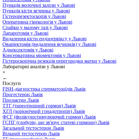
Пункція молочної залози у Львові
Пункція кісти яєчника у Львові
Гістерорезектоскопія у Львові
Оперативна гінекологія у Львові
Спайки у малому тазі у Львові
Лапаротомія у Львові
Видалення кісти ендоцервіксу у Львові
Оваріектомія (видалення яєчників) у Львові
Аднексектомія у Львові
Консервативна міомектомія у Львові
Гістероскопічна резекція перегородки матки у Львові
Лабораторні аналізи у Львові
×
←
Послуги
FISH-діагностика сперматозоїдів Львів
Прогестерон Львів
Пролактин Львів
ТТГ (тиреотропний гормон) Львів
ХГЛ (хоріонічний гонадотропін) Львів
ФСГ (фолікулостимулюючий гормон) Львів
ГСПГ (глобулін, що зв'язує статеві гормони) Львів
Загальний тестостерон Львів
Вільний тестостерон Львів