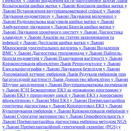
Гінеколог у Львові
Видалення кісти бартолінової залози Львів
Кольпоскопія шийки матки у Львові
Конізація шийки матки у
Львові
Встановлення внутрішньоматкової спіралі у Львові
Лікування ендометріозу у Львові
Лікування молочниці у
Львові
Радіохвильова коагуляція шийки матки у Львові
Амбулаторне лікування у Львові
Біопсія шийки матки у
Львові
Лікування хронічного циститу у Львові
Діагностика
хламідіозу у Львові
Аналізи на статеві захворювання та
інфекції у Львові
Дисплазія шийки матки у Львові
Мікроскопія урогенітальних виділень у Львові
Видалення
ВМС у Львові
Діагностика трихомонади у Львові
Пайпель-
біопсія ендометрія у Львові
Планування вагітності у Львові
Кріоконсервація яйцеклітин Львів
Репродуктолог у Львові
Ехосальпінгографія у Львові
Лікування безпліддя у Львові
Допоміжний хетчинг ембріонів Львів
Редукція ембріонів при
багатоплідній вагітності Львів
Донорство яйцеклітин у Львові
Штучне запліднення у Львові
Внутрішньоматкова інсемінація
у Львові
ICSI
Безкоштовне ЕКЗ за державною програмою у
Львові
ЕКЗ у природному циклі у Львові
ЕКЗ з донорською
яйцеклітиною у Львові
Міні ЕКЗ у Львові
Преімплантаційна
генетична діагностика у Львові
Кріопротокол ЕКЗ у Львові
Культивування ембріонів у Львові
Кріоконсервація ембріонів у
Львові
Сурогатне материнство у Львові
Онкофертильність у
Львові
Преімплантаційна діагностика ембріона методом NGS
у Львові
Преімплантаційний генетичний скринінг (PGS) у