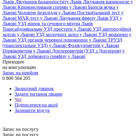
Львів
Лікування баланопоститу Львів
Лікування варикоцеле у
Львові
Кріоконсервація сперми у Львові
Біопсія яєчка у
Львові
Чоловіче безпліддя у Львові
Посткоїтальний тест у
Львові
MAR-тест у Львові
Лікування фімозу Львів
УЗД у
Львові
УЗД нирок та сечового міхура Львів
Трансабдомінальне УЗД простати у Львові
УЗД щитоподібної
залози у Львові
УЗД молочних залоз у Львові
УЗД мошонки у
Львові
УЗД органів черевної порожнини у Львові
ТРУЗД
(трансректальне УЗД) у Львові
Фолікулометрія у Львові
Цервікометрія у Львові
Доплерометрія (УЗД з Доплером) у
Львові
УЗД лобкового симфізу у Львові
Приходьте
на консультацію
Запис на прийом
0 800 504 205
Зворотний дзвінок
Задати питання лікарю
Чат
Підписатися на акції
Залишити відгук
Запис на послугу
Запис на послугу