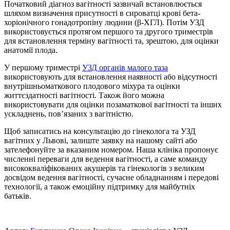
Початковий діагноз вагітності зазвичай встановлюється
шляхом визначення присутності в сироватці крові бета-
хоріонічного гонадотропіну людини (β-ХГЛ). Потім УЗД
використовується протягом першого та другого триместрів
для встановлення терміну вагітності та, зрештою, для оцінки
анатомії плода.
У першому триместрі
УЗД органів малого таза
використовують для встановлення наявності або відсутності
внутрішньоматкового плодового міхура та оцінки
життєздатності вагітності. Також його можна
використовувати для оцінки позаматкової вагітності та інших
ускладнень, пов’язаних з вагітністю.
Щоб записатись на консультацію до гінеколога та
УЗД
вагітних у Львові
, залиште заявку на нашому сайті або
зателефонуйте за вказаним номером. Наша клініка пропонує
численні переваги для ведення вагітності, а саме команду
висококваліфікованих акушерів та гінекологів з великим
досвідом ведення вагітності, сучасне обладнанням і передовi
технології, а також емоційну підтримку для майбутнiх
батькiв.