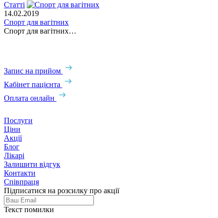
Статті
С
14.02.2019
0
Спорт для вагітних
Х
Спорт для вагітних…
Запис на прийом
Кабінет пацієнта
Оплата онлайн
Послуги
Ціни
Акції
Блог
Лікарі
Залишити відгук
Контакти
Співпраця
Підписатися на розсилку про акції
Текст помилки