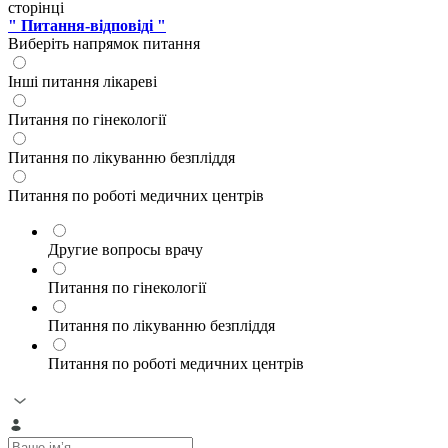
сторінці
" Питання-відповіді "
Виберіть напрямок питання
Інші питання лікареві
Питання по гінекології
Питання по лікуванню безпліддя
Питання по роботі медичних центрів
Другие вопросы врачу
Питання по гінекології
Питання по лікуванню безпліддя
Питання по роботі медичних центрів