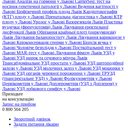
Львові
Аналізи на гормони у Львові
CarrierSeq: тест на
носіння генетичної патології у Львові
Ведення вагітності у
Львові
Біофізичний профіль плода Львів
Кардіотокографія
(КТГ) плоду у Львові
Пренатальна діагностика у Львові
КТР
плоду у Львові
Уролог у Львові
Вазорезекція Львів
Пластика
вуздечки (френулотомія) Львів
Лікування еректильної
дисфункції Львів
Обрізання крайньої плоті (циркумцизія)
Львів
Лікування баланопоститу Львів
Лікування варикоцеле у
Львові
Кріоконсервація сперми у Львові
Біопсія яєчка у
Львові
Чоловіче безпліддя у Львові
Посткоїтальний тест у
Львові
MAR-тест у Львові
Лікування фімозу Львів
УЗД у
Львові
УЗД нирок та сечового міхура Львів
Трансабдомінальне УЗД простати у Львові
УЗД щитоподібної
залози у Львові
УЗД молочних залоз у Львові
УЗД мошонки у
Львові
УЗД органів черевної порожнини у Львові
ТРУЗД
(трансректальне УЗД) у Львові
Фолікулометрія у Львові
Цервікометрія у Львові
Доплерометрія (УЗД з Доплером) у
Львові
УЗД лобкового симфізу у Львові
Приходьте
на консультацію
Запис на прийом
0 800 504 205
Зворотний дзвінок
Задати питання лікарю