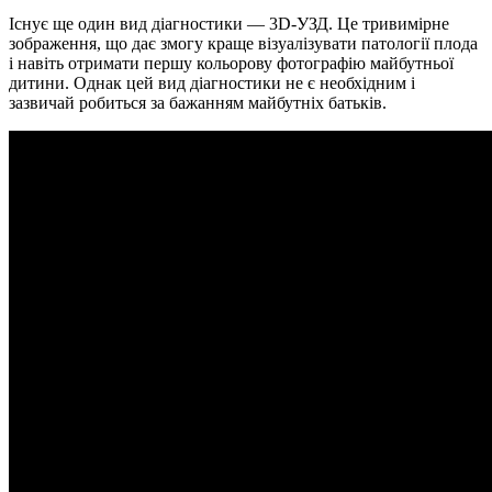
Існує ще один вид діагностики —
3D-УЗД
. Це тривимірне
зображення, що дає змогу краще візуалізувати патології плода
і навіть отримати першу кольорову фотографію майбутньої
дитини. Однак цей вид діагностики не є необхідним і
зазвичай робиться за бажанням майбутніх батьків.