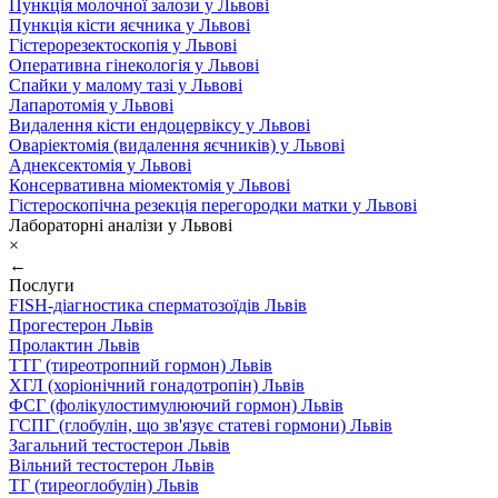
Пункція молочної залози у Львові
Пункція кісти яєчника у Львові
Гістерорезектоскопія у Львові
Оперативна гінекологія у Львові
Спайки у малому тазі у Львові
Лапаротомія у Львові
Видалення кісти ендоцервіксу у Львові
Оваріектомія (видалення яєчників) у Львові
Аднексектомія у Львові
Консервативна міомектомія у Львові
Гістероскопічна резекція перегородки матки у Львові
Лабораторні аналізи у Львові
×
←
Послуги
FISH-діагностика сперматозоїдів Львів
Прогестерон Львів
Пролактин Львів
ТТГ (тиреотропний гормон) Львів
ХГЛ (хоріонічний гонадотропін) Львів
ФСГ (фолікулостимулюючий гормон) Львів
ГСПГ (глобулін, що зв'язує статеві гормони) Львів
Загальний тестостерон Львів
Вільний тестостерон Львів
ТГ (тиреоглобулін) Львів