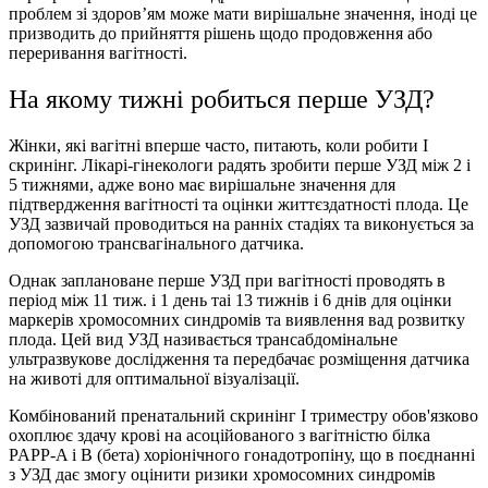
проблем зі здоров’ям може мати вирішальне значення, іноді це
призводить до прийняття рішень щодо продовження або
переривання вагітності.
На якому тижні робиться перше УЗД
?
Жінки, які вагітні вперше часто, питають,
коли робити І
скринінг
. Лікарі-гінекологи радять зробити перше УЗД між 2 і
5 тижнями, адже воно має вирішальне значення для
підтвердження вагітності та оцінки життєздатності плода. Це
УЗД зазвичай проводиться на ранніх стадіях та виконується за
допомогою трансвагінального датчика.
Однак заплановане
перше УЗД при вагітності
проводять в
період між 11 тиж. і 1 день таі 13 тижнів і 6 днів для оцінки
маркерів хромосомних синдромів та виявлення вад розвитку
плода. Цей вид УЗД називається трансабдомінальне
ультразвукове дослідження та передбачає розміщення датчика
на животі для оптимальної візуалізації.
Комбінований пренатальний скринінг І триместру обов'язково
охоплює здачу крові на асоційованого з вагітністю білка
PAPP-A і В (бета) хоріонічного гонадотропіну, що в поєднанні
з УЗД дає змогу оцінити ризики хромосомних синдромів