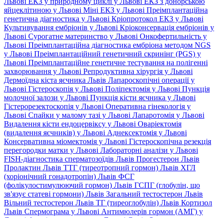
Львові
ЕКЗ у природному циклі у Львові
ЕКЗ з донорською
яйцеклітиною у Львові
Міні ЕКЗ у Львові
Преімплантаційна
генетична діагностика у Львові
Кріопротокол ЕКЗ у Львові
Культивування ембріонів у Львові
Кріоконсервація ембріонів у
Львові
Сурогатне материнство у Львові
Онкофертильність у
Львові
Преімплантаційна діагностика ембріона методом NGS
у Львові
Преімплантаційний генетичний скринінг (PGS) у
Львові
Преімплантаційне генетичне тестування на полігенні
захворювання у Львові
Репродуктивна хірургія у Львові
Дермоїдна кіста яєчника Львів
Лапароскопічні операції у
Львові
Гістероскопія у Львові
Поліпектомія у Львові
Пункція
молочної залози у Львові
Пункція кісти яєчника у Львові
Гістерорезектоскопія у Львові
Оперативна гінекологія у
Львові
Спайки у малому тазі у Львові
Лапаротомія у Львові
Видалення кісти ендоцервіксу у Львові
Оваріектомія
(видалення яєчників) у Львові
Аднексектомія у Львові
Консервативна міомектомія у Львові
Гістероскопічна резекція
перегородки матки у Львові
Лабораторні аналізи у Львові
FISH-діагностика сперматозоїдів Львів
Прогестерон Львів
Пролактин Львів
ТТГ (тиреотропний гормон) Львів
ХГЛ
(хоріонічний гонадотропін) Львів
ФСГ
(фолікулостимулюючий гормон) Львів
ГСПГ (глобулін, що
зв'язує статеві гормони) Львів
Загальний тестостерон Львів
Вільний тестостерон Львів
ТГ (тиреоглобулін) Львів
Кортизол
Львів
Спермограма у Львові
Антимюлерів гормон (АМГ) у