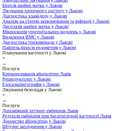
Амбулаторне лікування у Львові
Біопсія шийки матки у Львові
Лікування хронічного циститу у Львові
Діагностика хламідіозу у Львові
Аналізи на статеві захворювання та інфекції у Львові
Дисплазія шийки матки у Львові
Мікроскопія урогенітальних виділень у Львові
Видалення ВМС у Львові
Діагностика трихомонади у Львові
Пайпель-біопсія ендометрія у Львові
Планування вагітності у Львові
×
←
Послуги
Кріоконсервація яйцеклітин Львів
Репродуктолог у Львові
Ехосальпінгографія у Львові
Лікування безпліддя у Львові
×
←
Послуги
Допоміжний хетчинг ембріонів Львів
Редукція ембріонів при багатоплідній вагітності Львів
Донорство яйцеклітин у Львові
Штучне запліднення у Львові