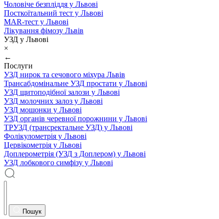
Чоловіче безпліддя у Львові
Посткоїтальний тест у Львові
MAR-тест у Львові
Лікування фімозу Львів
УЗД у Львові
×
←
Послуги
УЗД нирок та сечового міхура Львів
Трансабдомінальне УЗД простати у Львові
УЗД щитоподібної залози у Львові
УЗД молочних залоз у Львові
УЗД мошонки у Львові
УЗД органів черевної порожнини у Львові
ТРУЗД (трансректальне УЗД) у Львові
Фолікулометрія у Львові
Цервікометрія у Львові
Доплерометрія (УЗД з Доплером) у Львові
УЗД лобкового симфізу у Львові
Пошук