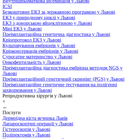
Внутрішньоматкова інсемінація у Львові
ICSI
Безкоштовне ЕКЗ за державною програмою у Львові
ЕКЗ у природному циклі у Львові
ЕКЗ з донорською яйцеклітиною у Львові
Міні ЕКЗ у Львові
Преімплантаційна генетична діагностика у Львові
Кріопротокол ЕКЗ у Львові
Культивування ембріонів у Львові
Кріоконсервація ембріонів у Львові
Сурогатне материнство у Львові
Онкофертильність у Львові
Преімплантаційна діагностика ембріона методом NGS у
Львові
Преімплантаційний генетичний скринінг (PGS) у Львові
Преімплантаційне генетичне тестування на полігенні
захворювання у Львові
Репродуктивна хірургія у Львові
×
←
Послуги
Дермоїдна кіста яєчника Львів
Лапароскопічні операції у Львові
Гістероскопія у Львові
Поліпектомія у Львові