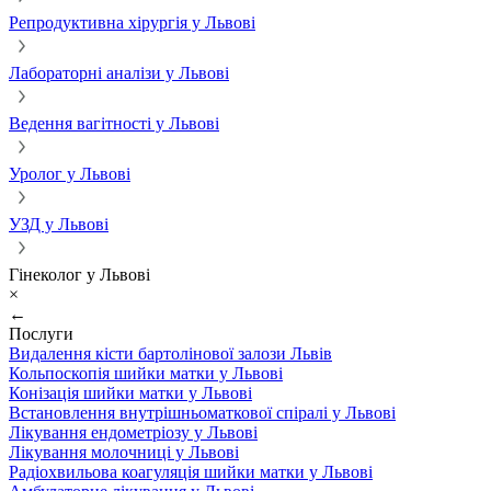
Репродуктивна хірургія у Львові
Лабораторні аналізи у Львові
Ведення вагітності у Львові
Уролог у Львові
УЗД у Львові
Гінеколог у Львові
×
←
Послуги
Видалення кісти бартолінової залози Львів
Кольпоскопія шийки матки у Львові
Конізація шийки матки у Львові
Встановлення внутрішньоматкової спіралі у Львові
Лікування ендометріозу у Львові
Лікування молочниці у Львові
Радіохвильова коагуляція шийки матки у Львові