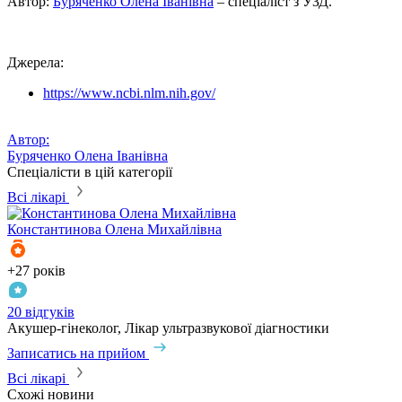
Автор:
Буряченко Олена Іванівна
– спеціаліст з УЗД.
Джерела:
https://www.ncbi.nlm.nih.gov/
Автор:
Буряченко Олена Іванівна
Спеціалісти в цій категорії
Всі лікарі
Константинова
Олена Михайлівна
+27 років
+
20 відгуків
1
Акушер-гінеколог, Лікар ультразвукової діагностики
А
Записатись на прийом
З
Всі лікарі
Схожі новини