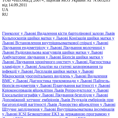
ТОВ «НЕОМЕД 2007», ліцензія МОЗ України АГ N.603203
від 14.09.2011
UA
RU
Гінеколог у Львові
Видалення кісти бартолінової залози Львів
Кольпоскопія шийки матки у Львові
Конізація шийки матки у
Львові
Встановлення внутрішньоматкової спіралі у Львові
Лікування ендометріозу у Львові
Лікування молочниці у
Львові
Радіохвильова коагуляція шийки матки у Львові
Амбулаторне лікування у Львові
Біопсія шийки матки у
Львові
Лікування хронічного циститу у Львові
Діагностика
хламідіозу у Львові
Аналізи на статеві захворювання та
інфекції у Львові
Дисплазія шийки матки у Львові
Мікроскопія урогенітальних виділень у Львові
Видалення
ВМС у Львові
Діагностика трихомонади у Львові
Пайпель-
біопсія ендометрія у Львові
Планування вагітності у Львові
Кріоконсервація яйцеклітин Львів
Репродуктолог у Львові
Ехосальпінгографія у Львові
Лікування безпліддя у Львові
Допоміжний хетчинг ембріонів Львів
Редукція ембріонів при
багатоплідній вагітності Львів
Донорство яйцеклітин у Львові
Штучне запліднення у Львові
Внутрішньоматкова інсемінація
у Львові
ICSI
Безкоштовне ЕКЗ за державною програмою у