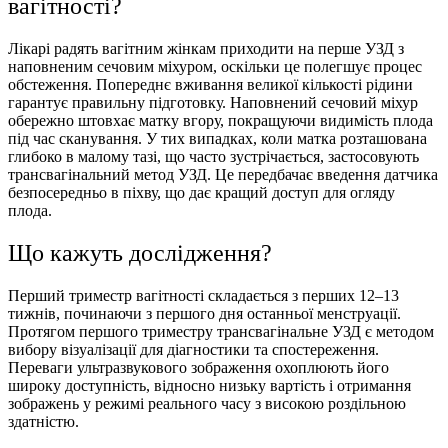
вагітності?
Лікарі радять вагітним жінкам приходити на перше УЗД з
наповненим сечовим міхуром, оскільки це полегшує процес
обстеження. Попереднє вживання великої кількості рідини
гарантує правильну підготовку. Наповнений сечовий міхур
обережно штовхає матку вгору, покращуючи видимість плода
під час сканування. У тих випадках, коли матка розташована
глибоко в малому тазі, що часто зустрічається, застосовують
трансвагінальний метод УЗД. Це передбачає введення датчика
безпосередньо в піхву, що дає кращий доступ для огляду
плода.
Що кажуть дослiдження?
Перший триместр вагітності складається з перших 12–13
тижнів, починаючи з першого дня останньої менструації.
Протягом першого триместру трансвагінальне УЗД є методом
вибору візуалізації для діагностики та спостереження.
Переваги ультразвукового зображення охоплюють його
широку доступність, відносно низьку вартість і отримання
зображень у режимі реального часу з високою роздільною
здатністю.