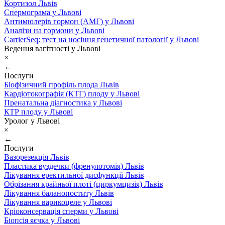
Кортизол Львів
Спермограма у Львові
Антимюлерів гормон (АМГ) у Львові
Аналізи на гормони у Львові
CarrierSeq: тест на носіння генетичної патології у Львові
Ведення вагітності у Львові
×
←
Послуги
Біофізичний профіль плода Львів
Кардіотокографія (КТГ) плоду у Львові
Пренатальна діагностика у Львові
КТР плоду у Львові
Уролог у Львові
×
←
Послуги
Вазорезекція Львів
Пластика вуздечки (френулотомія) Львів
Лікування еректильної дисфункції Львів
Обрізання крайньої плоті (циркумцизія) Львів
Лікування баланопоститу Львів
Лікування варикоцеле у Львові
Кріоконсервація сперми у Львові
Біопсія яєчка у Львові