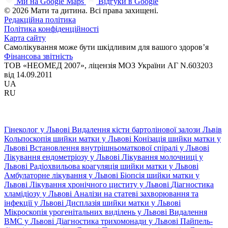
Ми на Google Maps
Відгуки в Google
© 2026 Мати та дитина. Всі права захищені.
Редакційна політика
Політика конфіденційності
Карта сайту
Самолікування може бути шкідливим для вашого здоров’я
Фінансова звітність
ТОВ «НЕОМЕД 2007», ліцензія МОЗ України АГ N.603203
від 14.09.2011
UA
RU
Гінеколог у Львові
Видалення кісти бартолінової залози Львів
Кольпоскопія шийки матки у Львові
Конізація шийки матки у
Львові
Встановлення внутрішньоматкової спіралі у Львові
Лікування ендометріозу у Львові
Лікування молочниці у
Львові
Радіохвильова коагуляція шийки матки у Львові
Амбулаторне лікування у Львові
Біопсія шийки матки у
Львові
Лікування хронічного циститу у Львові
Діагностика
хламідіозу у Львові
Аналізи на статеві захворювання та
інфекції у Львові
Дисплазія шийки матки у Львові
Мікроскопія урогенітальних виділень у Львові
Видалення
ВМС у Львові
Діагностика трихомонади у Львові
Пайпель-