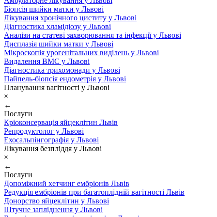
Амбулаторне лікування у Львові
Біопсія шийки матки у Львові
Лікування хронічного циститу у Львові
Діагностика хламідіозу у Львові
Аналізи на статеві захворювання та інфекції у Львові
Дисплазія шийки матки у Львові
Мікроскопія урогенітальних виділень у Львові
Видалення ВМС у Львові
Діагностика трихомонади у Львові
Пайпель-біопсія ендометрія у Львові
Планування вагітності у Львові
×
←
Послуги
Кріоконсервація яйцеклітин Львів
Репродуктолог у Львові
Ехосальпінгографія у Львові
Лікування безпліддя у Львові
×
←
Послуги
Допоміжний хетчинг ембріонів Львів
Редукція ембріонів при багатоплідній вагітності Львів
Донорство яйцеклітин у Львові
Штучне запліднення у Львові