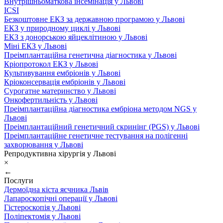
Внутрішньоматкова інсемінація у Львові
ICSI
Безкоштовне ЕКЗ за державною програмою у Львові
ЕКЗ у природному циклі у Львові
ЕКЗ з донорською яйцеклітиною у Львові
Міні ЕКЗ у Львові
Преімплантаційна генетична діагностика у Львові
Кріопротокол ЕКЗ у Львові
Культивування ембріонів у Львові
Кріоконсервація ембріонів у Львові
Сурогатне материнство у Львові
Онкофертильність у Львові
Преімплантаційна діагностика ембріона методом NGS у
Львові
Преімплантаційний генетичний скринінг (PGS) у Львові
Преімплантаційне генетичне тестування на полігенні
захворювання у Львові
Репродуктивна хірургія у Львові
×
←
Послуги
Дермоїдна кіста яєчника Львів
Лапароскопічні операції у Львові
Гістероскопія у Львові
Поліпектомія у Львові