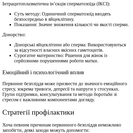
Інтрацитоплазматична ін’єкція сперматозоїда (ІКСІ):
Суть методу: Одиничний сперматозоїд вводять
безпосередньо в яйцеклітину.
Показання: Значне зниження кількості чи якості сперми.
Донорство:
Донорські яйцеклітини або сперма: Використовуються
за відсутності власних якісних гаметоцитів.
Сурогатне материнство: Рішення для жінок із
серйозними порушеннями роботи матки.
Емоційний і психологічний вплив
Первинне безпліддя може призвести до значного емоційного
стресу, зокрема тривоги, депресії та напруги у стосунках.
Групи підтримки, консультування та методи боротьби зі
стресом є важливими компонентами догляду.
Стратегії профілактики
Хоча певним причинам первинного безпліддя неможливо
запобігти, деякі заходи можуть допомогти: