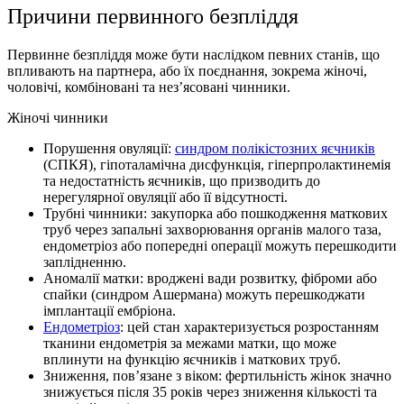
Причини первинного безпліддя
Первинне безпліддя може бути наслідком певних станів, що
впливають на партнера, або їх поєднання, зокрема жіночі,
чоловічі, комбіновані та нез’ясовані чинники.
Жіночі чинники
Порушення овуляції:
синдром полікістозних яєчників
(СПКЯ), гіпоталамічна дисфункція, гіперпролактинемія
та недостатність яєчників, що призводить до
нерегулярної овуляції або її відсутності.
Трубні чинники: закупорка або пошкодження маткових
труб через запальні захворювання органів малого таза,
ендометріоз або попередні операції можуть перешкодити
заплідненню.
Аномалії матки: вроджені вади розвитку, фіброми або
спайки (синдром Ашермана) можуть перешкоджати
імплантації ембріона.
Ендометріоз
: цей стан характеризується розростанням
тканини ендометрія за межами матки, що може
вплинути на функцію яєчників і маткових труб.
Зниження, пов’язане з віком: фертильність жінок значно
знижується після 35 років через зниження кількості та