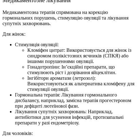
Медикаментозне лікування
Медикаментозна терапія спрямована на корекцію
гормональних порушень, стимуляцію овуляції та лікування
супутніх захворювань.
Для жінок:
Стимуляція овуляції:
Кломіфен цитрат: Використовується для жінок із
синдромом полікістозних яєчників (СПКЯ) або
іншими порушеннями овуляції.
Гонадотропіни: Ін’єкційні препарати, що
стимулюють ріст і дозрівання яйцеклітин.
Інгібітори ароматази (летрозол):
Використовуються як альтернатива кломіфену для
стимуляції овуляції.
Гормональна терапія: Лікування гормонального
дисбалансу, наприклад, замісна терапія прогестероном
при дефіциті лютеїнової фази.
Лікування супутніх захворювань: Наприклад,
антибіотики для усунення інфекцій, протизапальні
препарати у разі ендометріозу.
Для чоловіків: