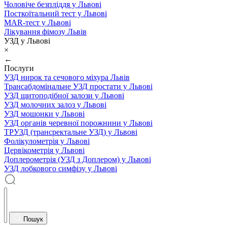
Чоловіче безпліддя у Львові
Посткоїтальний тест у Львові
MAR-тест у Львові
Лікування фімозу Львів
УЗД у Львові
×
←
Послуги
УЗД нирок та сечового міхура Львів
Трансабдомінальне УЗД простати у Львові
УЗД щитоподібної залози у Львові
УЗД молочних залоз у Львові
УЗД мошонки у Львові
УЗД органів черевної порожнини у Львові
ТРУЗД (трансректальне УЗД) у Львові
Фолікулометрія у Львові
Цервікометрія у Львові
Доплерометрія (УЗД з Доплером) у Львові
УЗД лобкового симфізу у Львові
Пошук