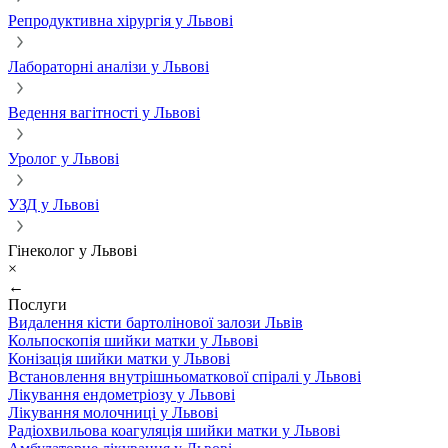
Репродуктивна хірургія у Львові
Лабораторні аналізи у Львові
Ведення вагітності у Львові
Уролог у Львові
УЗД у Львові
Гінеколог у Львові
×
←
Послуги
Видалення кісти бартолінової залози Львів
Кольпоскопія шийки матки у Львові
Конізація шийки матки у Львові
Встановлення внутрішньоматкової спіралі у Львові
Лікування ендометріозу у Львові
Лікування молочниці у Львові
Радіохвильова коагуляція шийки матки у Львові