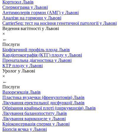
Кортизол Львів
Спермограма у Львові
Антимюлерів гормон (АМГ) у Львові
Аналізи на гормони у Львові
CarrierSeq: тест на носіння генетичної патології у Львові
Ведення вагітності у Львові
×
←
Послуги
Біофізичний профіль плода Львів
Кардіотокографія (КТГ) плоду у Львові
Пренатальна діагностика у Львові
КТР плоду у Львові
Уролог у Львові
×
←
Послуги
Вазорезекція Львів
Пластика вуздечки (френулотомія) Львів
Лікування еректильної дисфункції Львів
Обрізання крайньої плоті (циркумцизія) Львів
Лікування баланопоститу Львів
Лікування варикоцеле у Львові
Кріоконсервація сперми у Львові
Біопсія яєчка у Львові