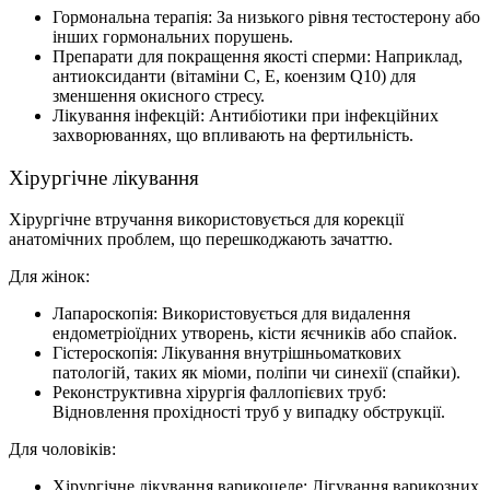
Гормональна терапія: За низького рівня тестостерону або
інших гормональних порушень.
Препарати для покращення якості сперми: Наприклад,
антиоксиданти (вітаміни C, E, коензим Q10) для
зменшення окисного стресу.
Лікування інфекцій: Антибіотики при інфекційних
захворюваннях, що впливають на фертильність.
Хірургічне лікування
Хірургічне втручання використовується для корекції
анатомічних проблем, що перешкоджають зачаттю.
Для жінок:
Лапароскопія: Використовується для видалення
ендометріоїдних утворень, кісти яєчників або спайок.
Гістероскопія: Лікування внутрішньоматкових
патологій, таких як міоми, поліпи чи синехії (спайки).
Реконструктивна хірургія фаллопієвих труб:
Відновлення прохідності труб у випадку обструкції.
Для чоловіків:
Хірургічне лікування варикоцеле: Лігування варикозних