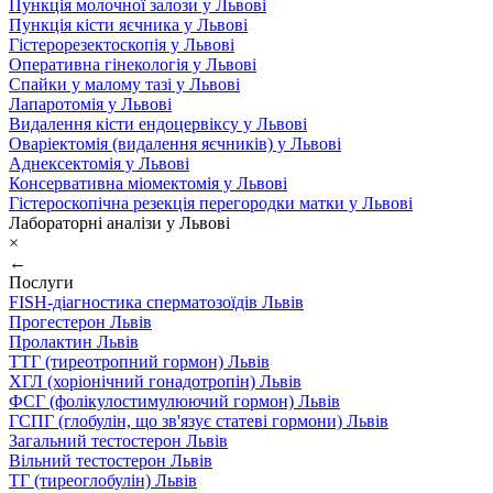
Пункція молочної залози у Львові
Пункція кісти яєчника у Львові
Гістерорезектоскопія у Львові
Оперативна гінекологія у Львові
Спайки у малому тазі у Львові
Лапаротомія у Львові
Видалення кісти ендоцервіксу у Львові
Оваріектомія (видалення яєчників) у Львові
Аднексектомія у Львові
Консервативна міомектомія у Львові
Гістероскопічна резекція перегородки матки у Львові
Лабораторні аналізи у Львові
×
←
Послуги
FISH-діагностика сперматозоїдів Львів
Прогестерон Львів
Пролактин Львів
ТТГ (тиреотропний гормон) Львів
ХГЛ (хоріонічний гонадотропін) Львів
ФСГ (фолікулостимулюючий гормон) Львів
ГСПГ (глобулін, що зв'язує статеві гормони) Львів
Загальний тестостерон Львів
Вільний тестостерон Львів
ТГ (тиреоглобулін) Львів