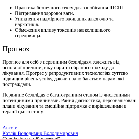
Практика безпечного сексу для запобігання ІПСШ.
Підтримання здорової ваги.
Уникнення надмірного вживання алкоголю та
наркотиків.
Обмеження впливу токсинів навколишнього
середовища.
Прогноз
Прогноз для осіб з первинним безпліддям залежить від
основної причини, віку пари та обраного підходу до
лікування. Прогрес у репродуктивних технологіях суттєво
підвищив рівень успіху, даючи надію багатьом парам, які
постраждали.
Первинне безпліддя є багатогранним станом із численними
потенційними причинами. Рання діагностика, персоналізовані
плани лікування та емоційна підтримка є вирішальними в
терапії цього стану.
Автор:
Котлік Володимир Володимирович
Спеціалісти в цій категорії