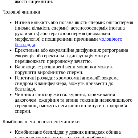
якості яйцеклітин.
Чоловічі чинники
Низька кількість або погана якість сперми: олігоспермія
(низька кількість сперми), астенозооспермія (погана
рухливість) або тератозооспермія (аномальна
морфологія) є поширеними причинами
чоловічого
безпліддя
.
Еректильна або еякуляційна дисфункція: ретроградна
еякуляція або еректильна дисфункція можуть
перешкоджати природному зачаттю.
Варикоцеле: розширені вени мошонки можуть
порушити виробництво сперми.
Генетичні розлади: хромосомні аномалії, зокрема
синдром Клайнфельтера, можуть призвести до
безпліддя.
Чинники способу життя: куріння, зловживання
алкоголем, ожиріння та вплив токсинів навколишнього
середовища можуть негативно вплинути на здоров’я
сперми.
Комбіновані чи непояснені чинники
Комбіноване безпліддя: у деяких випадках обидва
партнери можуть мати додаткові проблеми.