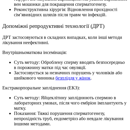
вен мошонки для покращення сперматогенезу.
Реконструктивна хірургія: Відновлення прохідності
сім’явивідних шляхів після травм чи інфекцій.
Допоміжні репродуктивні технології (ДРТ)
ДРТ застосовуються в складних випадках, коли інші методи
лікування неефективні.
Внутрішньоматкова інсемінація:
Суть методу: Оброблену сперму вводять безпосередньо
в порожнину матки під час овуляції.
Застосовується за незначних порушень у чоловіків або
шийкового чинника
безпліддя у жінок
.
Екстракорпоральне запліднення (ЕКЗ):
Суть методу: Яйцеклітину запліднюють спермою в
лабораторних умовах, після чого ембріон імплантують у
матку.
Показання: Тяжкі порушення сперматогенезу,
непрохідність труб, ендометріоз або невдале лікування
іншими методами.