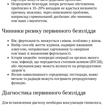
Незрозуміле безпліддя: попри ретельне обстеження,
приблизно в 10–20% випадків не вдається визначити
причину, можливо, через невизначені проблеми,
наприклад гормональний дисбаланс або чинники,
пов’язані з імунітетом.
Чинники ризику первинного безпліддя
Вік: фертильність знижується з віком, особливо у жінок.
Вибір способу життя: куріння, надмірне вживання
алкоголю, неправильне харчування та ожиріння
пов’язані зі зниженням фертильності.
Історія хвороби: попередні операції на органах малого
таза, інфекції, що передаються статевим шляхом (ІПСШ),
або лікування раку можуть вплинути на репродуктивне
здоров’я.
Вплив навколишнього середовища: пестициди, важкі
метали та радіація можуть погіршити репродуктивну
функцію.
Діагностика первинного безпліддя
Для встановлення діагнозу необхідна консультація гінеколога,