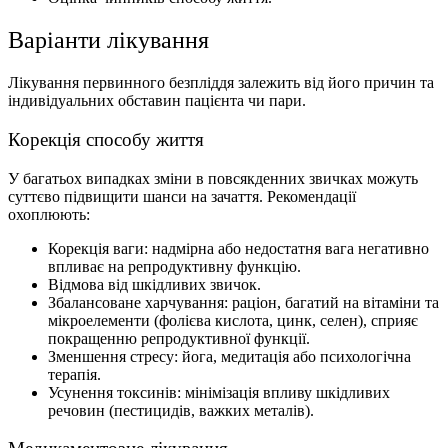
Варіанти лікування
Лікування первинного безпліддя залежить від його причин та
індивідуальних обставин пацієнта чи пари.
Корекція способу життя
У багатьох випадках зміни в повсякденних звичках можуть
суттєво підвищити шанси на зачаття. Рекомендації
охоплюють:
Корекція ваги: надмірна або недостатня вага негативно
впливає на репродуктивну функцію.
Відмова від шкідливих звичок.
Збалансоване харчування: раціон, багатий на вітаміни та
мікроелементи (фолієва кислота, цинк, селен), сприяє
покращенню репродуктивної функції.
Зменшення стресу: йога, медитація або психологічна
терапія.
Усунення токсинів: мінімізація впливу шкідливих
речовин (пестицидів, важких металів).