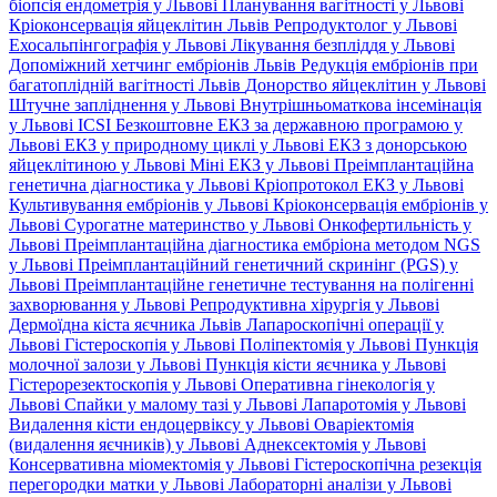
біопсія ендометрія у Львові
Планування вагітності у Львові
Кріоконсервація яйцеклітин Львів
Репродуктолог у Львові
Ехосальпінгографія у Львові
Лікування безпліддя у Львові
Допоміжний хетчинг ембріонів Львів
Редукція ембріонів при
багатоплідній вагітності Львів
Донорство яйцеклітин у Львові
Штучне запліднення у Львові
Внутрішньоматкова інсемінація
у Львові
ICSI
Безкоштовне ЕКЗ за державною програмою у
Львові
ЕКЗ у природному циклі у Львові
ЕКЗ з донорською
яйцеклітиною у Львові
Міні ЕКЗ у Львові
Преімплантаційна
генетична діагностика у Львові
Кріопротокол ЕКЗ у Львові
Культивування ембріонів у Львові
Кріоконсервація ембріонів у
Львові
Сурогатне материнство у Львові
Онкофертильність у
Львові
Преімплантаційна діагностика ембріона методом NGS
у Львові
Преімплантаційний генетичний скринінг (PGS) у
Львові
Преімплантаційне генетичне тестування на полігенні
захворювання у Львові
Репродуктивна хірургія у Львові
Дермоїдна кіста яєчника Львів
Лапароскопічні операції у
Львові
Гістероскопія у Львові
Поліпектомія у Львові
Пункція
молочної залози у Львові
Пункція кісти яєчника у Львові
Гістерорезектоскопія у Львові
Оперативна гінекологія у
Львові
Спайки у малому тазі у Львові
Лапаротомія у Львові
Видалення кісти ендоцервіксу у Львові
Оваріектомія
(видалення яєчників) у Львові
Аднексектомія у Львові
Консервативна міомектомія у Львові
Гістероскопічна резекція
перегородки матки у Львові
Лабораторні аналізи у Львові