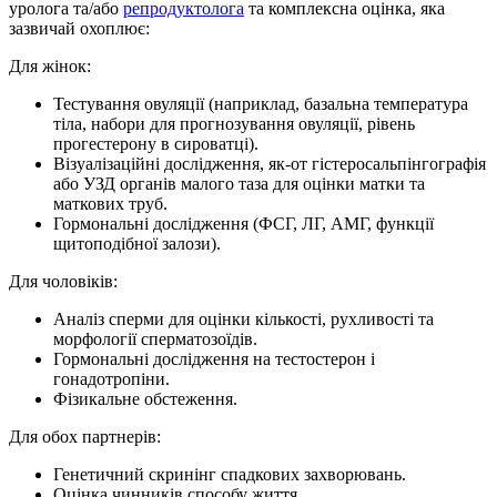
уролога та/або
репродуктолога
та комплексна оцінка, яка
зазвичай охоплює:
Для жінок:
Тестування овуляції (наприклад, базальна температура
тіла, набори для прогнозування овуляції, рівень
прогестерону в сироватці).
Візуалізаційні дослідження, як-от гістеросальпінгографія
або УЗД органів малого таза для оцінки матки та
маткових труб.
Гормональні дослідження (ФСГ, ЛГ, АМГ, функції
щитоподібної залози).
Для чоловіків:
Аналіз сперми для оцінки кількості, рухливості та
морфології сперматозоїдів.
Гормональні дослідження на тестостерон і
гонадотропіни.
Фізикальне обстеження.
Для обох партнерів:
Генетичний скринінг спадкових захворювань.
Оцінка чинників способу життя.