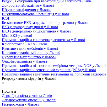
Редукція ембріонів при багатоплідній вагітності Львів
Донорство яйцеклітин у Львові
Штучне запліднення у Львові
Внутрішньоматкова інсемінація у Львові
ICSI
Безкоштовне ЕКЗ за державною програмою у Львові
ЕКЗ у природному циклі у Львові
ЕКЗ з донорською яйцеклітиною у Львові
Міні ЕКЗ у Львові
Преімплантаційна генетична діагностика у Львові
Кріопротокол ЕКЗ у Львові
Культивування ембріонів у Львові
Кріоконсервація ембріонів у Львові
Сурогатне материнство у Львові
Онкофертильність у Львові
Преімплантаційна діагностика ембріона методом NGS у Львові
Преімплантаційний генетичний скринінг (PGS) у Львові
Преімплантаційне генетичне тестування на полігенні захворюв
Репродуктивна хірургія у Львові
×
←
Послуги
Дермоїдна кіста яєчника Львів
Лапароскопічні операції у Львові
Гістероскопія у Львові