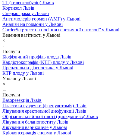
ТГ (тиреоглобулін) Львів
Кортизол Львів
Спермограма у Львові
Антимюлерів гормон (АМГ) у Львові
Аналізи на гормони у Львові
CarrierSeq: тест на носіння генетичної патології у Львові
Ведення вагітності у Львові
×
←
Послуги
Біофізичний профіль плода Львів
Кардіотокографія (КТГ) плоду у Львові
Пренатальна діагностика у Львові
КТР плоду у Львові
Уролог у Львові
×
←
Послуги
Вазорезекція Львів
Пластика вуздечки (френулотомія) Львів
Лікування еректильної дисфункції Львів
Обрізання крайньої плоті (циркумцизія) Львів
Лікування баланопоститу Львів
Лікування варикоцеле у Львові
Кріоконсервація сперми у Львові