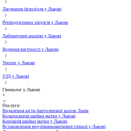
Лікування безпліддя у Львові
Репродуктивна хірургія у Львові
Лабораторні аналізи у Львові
Ведення вагітності у Львові
Уролог у Львові
УЗД у Львові
Гінеколог у Львові
×
←
Послуги
Видалення кісти бартолінової залози Львів
Кольпоскопія шийки матки у Львові
Конізація шийки матки у Львові
Встановлення внутрішньоматкової спіралі у Львові