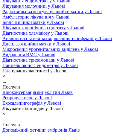
Лікування ендометріозу у Львові
Лікування молочниці у Львові
Радіохвильова коагуляція шийки матки у Львові
Амбулаторне лікування у Львові
Біопсія шийки матки у Львові
Лікування хронічного циститу у Львові
Діагностика хламідіозу у Львові
Аналізи на статеві захворювання та інфекції у Львові
Дисплазія шийки матки у Львові
Мікроскопія урогенітальних виділень у Львові
Видалення ВМС у Львові
Діагностика трихомонади у Львові
Пайпель-біопсія ендометрія у Львові
Планування вагітності у Львові
×
←
Послуги
Кріоконсервація яйцеклітин Львів
Репродуктолог у Львові
Ехосальпінгографія у Львові
Лікування безпліддя у Львові
×
←
Послуги
Допоміжний хетчинг ембріонів Львів