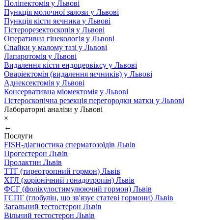
Поліпектомія у Львові
Пункція молочної залози у Львові
Пункція кісти яєчника у Львові
Гістерорезектоскопія у Львові
Оперативна гінекологія у Львові
Спайки у малому тазі у Львові
Лапаротомія у Львові
Видалення кісти ендоцервіксу у Львові
Оваріектомія (видалення яєчників) у Львові
Аднексектомія у Львові
Консервативна міомектомія у Львові
Гістероскопічна резекція перегородки матки у Львові
Лабораторні аналізи у Львові
×
←
Послуги
FISH-діагностика сперматозоїдів Львів
Прогестерон Львів
Пролактин Львів
ТТГ (тиреотропний гормон) Львів
ХГЛ (хоріонічний гонадотропін) Львів
ФСГ (фолікулостимулюючий гормон) Львів
ГСПГ (глобулін, що зв'язує статеві гормони) Львів
Загальний тестостерон Львів
Вільний тестостерон Львів