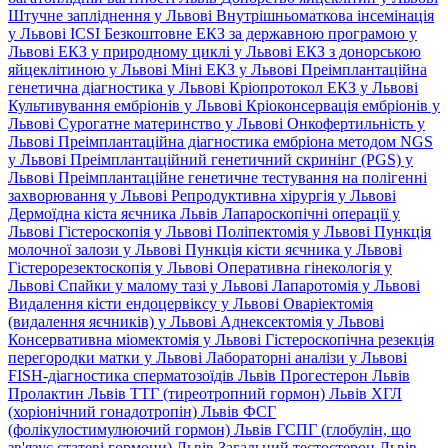
Штучне запліднення у Львові
Внутрішньоматкова інсемінація
у Львові
ICSI
Безкоштовне ЕКЗ за державною програмою у
Львові
ЕКЗ у природному циклі у Львові
ЕКЗ з донорською
яйцеклітиною у Львові
Міні ЕКЗ у Львові
Преімплантаційна
генетична діагностика у Львові
Кріопротокол ЕКЗ у Львові
Культивування ембріонів у Львові
Кріоконсервація ембріонів у
Львові
Сурогатне материнство у Львові
Онкофертильність у
Львові
Преімплантаційна діагностика ембріона методом NGS
у Львові
Преімплантаційний генетичний скринінг (PGS) у
Львові
Преімплантаційне генетичне тестування на полігенні
захворювання у Львові
Репродуктивна хірургія у Львові
Дермоїдна кіста яєчника Львів
Лапароскопічні операції у
Львові
Гістероскопія у Львові
Поліпектомія у Львові
Пункція
молочної залози у Львові
Пункція кісти яєчника у Львові
Гістерорезектоскопія у Львові
Оперативна гінекологія у
Львові
Спайки у малому тазі у Львові
Лапаротомія у Львові
Видалення кісти ендоцервіксу у Львові
Оваріектомія
(видалення яєчників) у Львові
Аднексектомія у Львові
Консервативна міомектомія у Львові
Гістероскопічна резекція
перегородки матки у Львові
Лабораторні аналізи у Львові
FISH-діагностика сперматозоїдів Львів
Прогестерон Львів
Пролактин Львів
ТТГ (тиреотропний гормон) Львів
ХГЛ
(хоріонічний гонадотропін) Львів
ФСГ
(фолікулостимулюючий гормон) Львів
ГСПГ (глобулін, що
зв'язує статеві гормони) Львів
Загальний тестостерон Львів