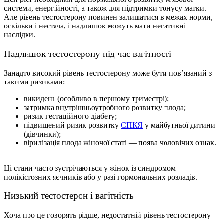
системи, енергійності, а також для підтримки тонусу матки.
Але рівень тестостерону повинен залишатися в межах норми,
оскільки і нестача, і надлишок можуть мати негативні
наслідки.
Надлишок тестостерону під час вагітності
Занадто високий рівень тестостерону може бути пов’язаний з
такими ризиками:
викидень (особливо в першому триместрі);
затримка внутрішньоутробного розвитку плода;
ризик гестаційного діабету;
підвищений ризик розвитку
СПКЯ
у майбутньої дитини
(дівчинки);
вірилізація плода жіночої статі — поява чоловічих ознак.
Ці стани часто зустрічаються у жінок із синдромом
полікістозних яєчників або у разі гормональних розладів.
Низький тестостерон і вагітність
Хоча про це говорять рідше, недостатній рівень тестостерону