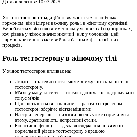
Дата оновлення: 10.07.2025
Хоча тестостерон традиційно вважається «чоловічим»
гормоном, він відіграє важливу роль і в жіночому організмі.
Виробляється він головним чином у яєчниках і наднирниках, і
хоч рівень у жінок значно нижчий, ніж у чоловіків, цей
гормон критично важливий для багатьох фізіологічних
процесів.
Роль тестостерону в жіночому тілі
У жінок тестостерон впливає на:
Лібідо — статевий потяг може знижуватись за нестачі
тестостерону.
М'язову масу та силу — гормон допомагає підтримувати
тонус м'язів.
Щільність кісткової тканини — разом з естрогеном
тестостерон зберігає кістки міцними.
Настрій і енергію — низький рівень може спричиняти
втому, дратівливість, депресивні стани.
Когнітивні функції — деякі дослідження пов'язують
нормальний рівень тестостерону з кращою
концентрацією та пам’яттю.