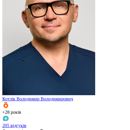
Котлік
Володимир Володимирович
К
+28 років
+
205 відгуків
3