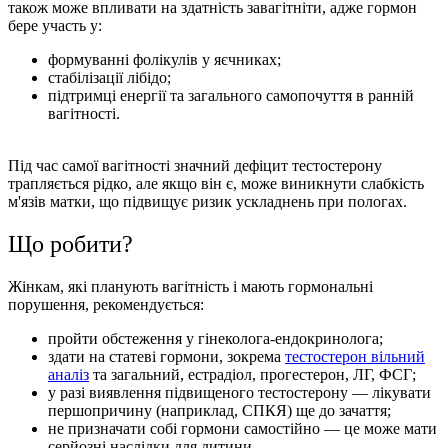
також може впливати на здатність завагітніти, адже гормон
бере участь у:
формуванні фолікулів у яєчниках;
стабілізації лібідо;
підтримці енергії та загального самопочуття в ранній
вагітності.
Під час самої вагітності значний дефіцит тестостерону
трапляється рідко, але якщо він є, може виникнути слабкість
м'язів матки, що підвищує ризик ускладнень при пологах.
Що робити?
Жінкам, які планують вагітність і мають гормональні
порушення, рекомендується:
пройти обстеження у гінеколога-ендокринолога;
здати на статеві гормони, зокрема
тестостерон вільний
аналіз
та загальний, естрадіол, прогестерон, ЛГ, ФСГ;
у разі виявлення підвищеного тестостерону — лікувати
першопричину (наприклад, СПКЯ) ще до зачаття;
не призначати собі гормони самостійно — це може мати
серйозні наслідки для дитини.