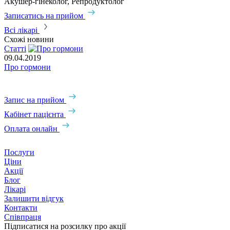
Акушер-гінеколог, Репродуктолог
А
Записатись на прийом
З
Всі лікарі
Схожі новини
Статті
С
09.04.2019
0
Про гормони
Г
Запис на прийом
Кабінет пацієнта
Оплата онлайн
Послуги
Ціни
Акції
Блог
Лікарі
Залишити відгук
Контакти
Співпраця
Підписатися на розсилку про акції