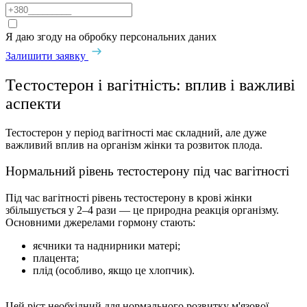
Я даю згоду на обробку персональних даних
Залишити заявку
Тестостерон і вагітність: вплив і важливі
аспекти
Тестостерон у період вагітності має складний, але дуже
важливий вплив на організм жінки та розвиток плода.
Нормальний рівень тестостерону під час вагітності
Під час вагітності рівень тестостерону в крові жінки
збільшується у 2–4 рази — це природна реакція організму.
Основними джерелами гормону стають:
яєчники та наднирники матері;
плацента;
плід (особливо, якщо це хлопчик).
Цей ріст необхідний для нормального розвитку м'язової