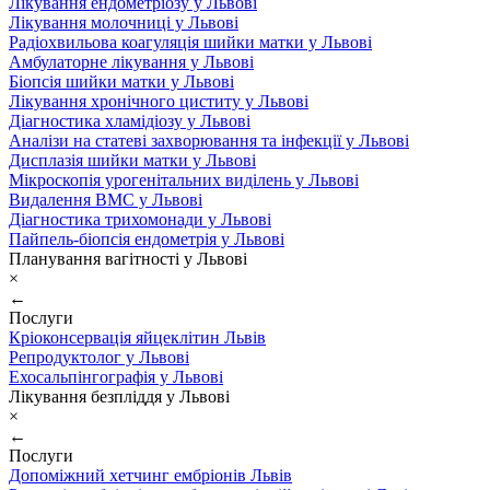
Лікування ендометріозу у Львові
Лікування молочниці у Львові
Радіохвильова коагуляція шийки матки у Львові
Амбулаторне лікування у Львові
Біопсія шийки матки у Львові
Лікування хронічного циститу у Львові
Діагностика хламідіозу у Львові
Аналізи на статеві захворювання та інфекції у Львові
Дисплазія шийки матки у Львові
Мікроскопія урогенітальних виділень у Львові
Видалення ВМС у Львові
Діагностика трихомонади у Львові
Пайпель-біопсія ендометрія у Львові
Планування вагітності у Львові
×
←
Послуги
Кріоконсервація яйцеклітин Львів
Репродуктолог у Львові
Ехосальпінгографія у Львові
Лікування безпліддя у Львові
×
←
Послуги
Допоміжний хетчинг ембріонів Львів