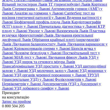
Вільний тестостерон Львів
ТГ (тиреоглобулін) Львів
Кортизол
Львів
Спермограма у Львові
Антимюлерів гормон (АМГ) у
Львові
Аналізи на гормони у Львові
CarrierSeq: тест на
носіння генетичної патології у Львові
Ведення вагітності у
Львові
Біофізичний профіль плода Львів
Кардіотокографія
(КТГ) плоду у Львові
Пренатальна діагностика у Львові
КТР
плоду у Львові
Уролог у Львові
Вазорезекція Львів
Пластика
вуздечки (френулотомія) Львів
Лікування еректильної
дисфункції Львів
Обрізання крайньої плоті (циркумцизія)
Львів
Лікування баланопоститу Львів
Лікування варикоцеле у
Львові
Кріоконсервація сперми у Львові
Біопсія яєчка у
Львові
Чоловіче безпліддя у Львові
Посткоїтальний тест у
Львові
MAR-тест у Львові
Лікування фімозу Львів
УЗД у
Львові
УЗД нирок та сечового міхура Львів
Трансабдомінальне УЗД простати у Львові
УЗД щитоподібної
залози у Львові
УЗД молочних залоз у Львові
УЗД мошонки у
Львові
УЗД органів черевної порожнини у Львові
ТРУЗД
(трансректальне УЗД) у Львові
Фолікулометрія у Львові
Цервікометрія у Львові
Доплерометрія (УЗД з Доплером) у
Львові
УЗД лобкового симфізу у Львові
Приходьте
на консультацію
Запис на прийом
0 800 504 205