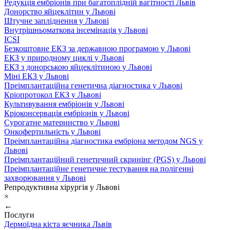
Редукція ембріонів при багатоплідній вагітності Львів
Донорство яйцеклітин у Львові
Штучне запліднення у Львові
Внутрішньоматкова інсемінація у Львові
ICSI
Безкоштовне ЕКЗ за державною програмою у Львові
ЕКЗ у природному циклі у Львові
ЕКЗ з донорською яйцеклітиною у Львові
Міні ЕКЗ у Львові
Преімплантаційна генетична діагностика у Львові
Кріопротокол ЕКЗ у Львові
Культивування ембріонів у Львові
Кріоконсервація ембріонів у Львові
Сурогатне материнство у Львові
Онкофертильність у Львові
Преімплантаційна діагностика ембріона методом NGS у
Львові
Преімплантаційний генетичний скринінг (PGS) у Львові
Преімплантаційне генетичне тестування на полігенні
захворювання у Львові
Репродуктивна хірургія у Львові
×
←
Послуги
Дермоїдна кіста яєчника Львів