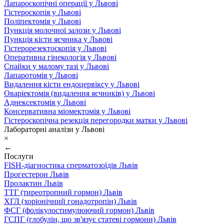
Лапароскопічні операції у Львові
Гістероскопія у Львові
Поліпектомія у Львові
Пункція молочної залози у Львові
Пункція кісти яєчника у Львові
Гістерорезектоскопія у Львові
Оперативна гінекологія у Львові
Спайки у малому тазі у Львові
Лапаротомія у Львові
Видалення кісти ендоцервіксу у Львові
Оваріектомія (видалення яєчників) у Львові
Аднексектомія у Львові
Консервативна міомектомія у Львові
Гістероскопічна резекція перегородки матки у Львові
Лабораторні аналізи у Львові
×
←
Послуги
FISH-діагностика сперматозоїдів Львів
Прогестерон Львів
Пролактин Львів
ТТГ (тиреотропний гормон) Львів
ХГЛ (хоріонічний гонадотропін) Львів
ФСГ (фолікулостимулюючий гормон) Львів
ГСПГ (глобулін, що зв'язує статеві гормони) Львів