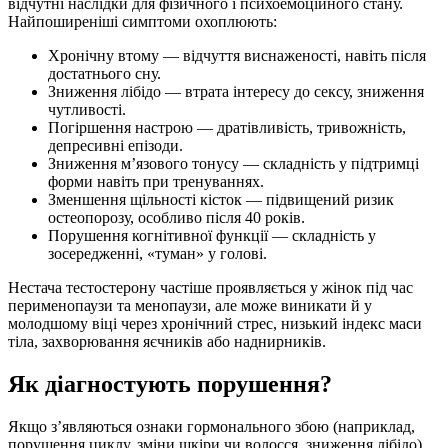
відчутні наслідки для фізичного і психоемоційного стану.
Найпоширеніші симптоми охоплюють:
Хронічну втому — відчуття виснаженості, навіть після
достатнього сну.
Зниження лібідо — втрата інтересу до сексу, зниження
чутливості.
Погіршення настрою — дратівливість, тривожність,
депресивні епізоди.
Зниження м’язового тонусу — складність у підтримці
форми навіть при тренуваннях.
Зменшення щільності кісток — підвищений ризик
остеопорозу, особливо після 40 років.
Порушення когнітивної функції — складність у
зосередженні, «туман» у голові.
Нестача тестостерону частіше проявляється у жінок під час
перименопаузи та менопаузи, але може виникати й у
молодшому віці через хронічний стрес, низький індекс маси
тіла, захворювання яєчників або наднирників.
Як діагностують порушення?
Якщо з’являються ознаки гормонального збою (наприклад,
порушення циклу, зміни шкіри чи волосся, зниження лібідо),