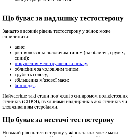
Що буває за надлишку тестостерону
Занадто високий рівень тестостерону у жінок може
спричинити:
акне;
ріст волосся за чоловічим типом (на обличчі, грудях,
спині);
порушення менструального циклу
;
облисіння за чоловічим типом;
грубість голосу;
збільшення м’язової маси;
безпліддя
.
Найчастіше такі стани пов’язані з синдромом полікістозних
яєчників (СПКЯ), пухлинами наднирників або яєчників чи
зловживанням стероїдами.
Що буває за нестачі тестостерону
Низький рівень тестостерону у жінок також може мати