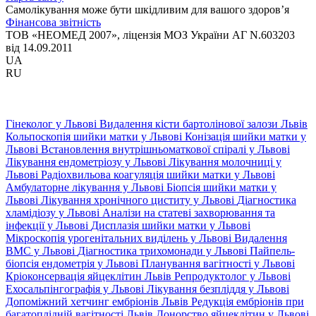
Самолікування може бути шкідливим для вашого здоров’я
Фінансова звітність
ТОВ «НЕОМЕД 2007», ліцензія МОЗ України АГ N.603203
від 14.09.2011
UA
RU
Гінеколог у Львові
Видалення кісти бартолінової залози Львів
Кольпоскопія шийки матки у Львові
Конізація шийки матки у
Львові
Встановлення внутрішньоматкової спіралі у Львові
Лікування ендометріозу у Львові
Лікування молочниці у
Львові
Радіохвильова коагуляція шийки матки у Львові
Амбулаторне лікування у Львові
Біопсія шийки матки у
Львові
Лікування хронічного циститу у Львові
Діагностика
хламідіозу у Львові
Аналізи на статеві захворювання та
інфекції у Львові
Дисплазія шийки матки у Львові
Мікроскопія урогенітальних виділень у Львові
Видалення
ВМС у Львові
Діагностика трихомонади у Львові
Пайпель-
біопсія ендометрія у Львові
Планування вагітності у Львові
Кріоконсервація яйцеклітин Львів
Репродуктолог у Львові
Ехосальпінгографія у Львові
Лікування безпліддя у Львові
Допоміжний хетчинг ембріонів Львів
Редукція ембріонів при
багатоплідній вагітності Львів
Донорство яйцеклітин у Львові