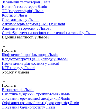
Загальний тестостерон Львів
Вільний тестостерон Львів
ТГ (тиреоглобулін) Львів
Кортизол Львів
Спермограма у Львові
Антимюлерів гормон (АМГ) у Львові
Аналізи на гормони у Львові
CarrierSeq: тест на носіння генетичної патології у Львові
Ведення вагітності у Львові
×
←
Послуги
Біофізичний профіль плода Львів
Кардіотокографія (КТГ) плоду у Львові
Пренатальна діагностика у Львові
КТР плоду у Львові
Уролог у Львові
×
←
Послуги
Вазорезекція Львів
Пластика вуздечки (френулотомія) Львів
Лікування еректильної дисфункції Львів
Обрізання крайньої плоті (циркумцизія) Львів
Лікування баланопоститу Львів