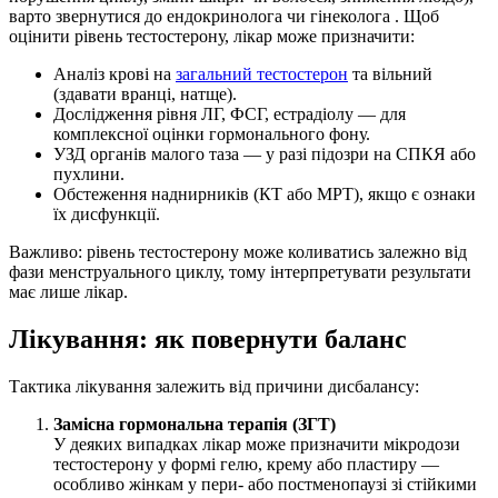
варто звернутися до ендокринолога чи гінеколога . Щоб
оцінити рівень тестостерону, лікар може призначити:
Аналіз крові на
загальний тестостерон
та вільний
(здавати вранці, натще).
Дослідження рівня ЛГ, ФСГ, естрадіолу — для
комплексної оцінки гормонального фону.
УЗД органів малого таза — у разі підозри на СПКЯ або
пухлини.
Обстеження наднирників (КТ або МРТ), якщо є ознаки
їх дисфункції.
Важливо: рівень тестостерону може коливатись залежно від
фази менструального циклу, тому інтерпретувати результати
має лише лікар.
Лікування: як повернути баланс
Тактика лікування залежить від причини дисбалансу:
Замісна гормональна терапія (ЗГТ)
У деяких випадках лікар може призначити мікродози
тестостерону у формі гелю, крему або пластиру —
особливо жінкам у пери- або постменопаузі зі стійкими