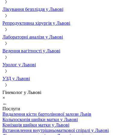
Лікування безпліддя у Львові
Репродуктивна хірургія у Львові
Лабораторні аналізи у Львові
Ведення вагітності у Львові
Уролог у Львові
УЗД у Львові
Гінеколог у Львові
×
←
Послуги
Видалення кісти бартолінової залози Львів
Кольпоскопія шийки матки у Львові
Конізація шийки матки у Львові
Встановлення внутрішньоматкової спіралі у Львові