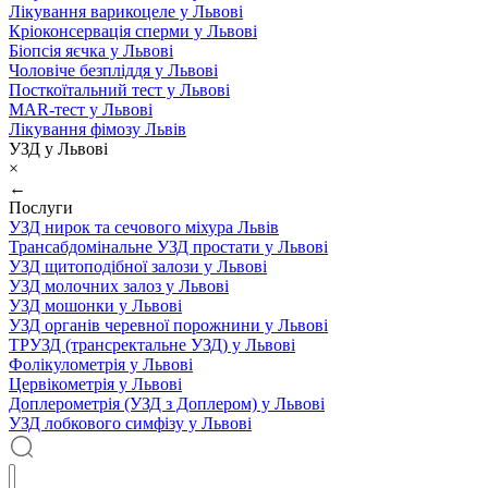
Лікування варикоцеле у Львові
Кріоконсервація сперми у Львові
Біопсія яєчка у Львові
Чоловіче безпліддя у Львові
Посткоїтальний тест у Львові
MAR-тест у Львові
Лікування фімозу Львів
УЗД у Львові
×
←
Послуги
УЗД нирок та сечового міхура Львів
Трансабдомінальне УЗД простати у Львові
УЗД щитоподібної залози у Львові
УЗД молочних залоз у Львові
УЗД мошонки у Львові
УЗД органів черевної порожнини у Львові
ТРУЗД (трансректальне УЗД) у Львові
Фолікулометрія у Львові
Цервікометрія у Львові
Доплерометрія (УЗД з Доплером) у Львові
УЗД лобкового симфізу у Львові